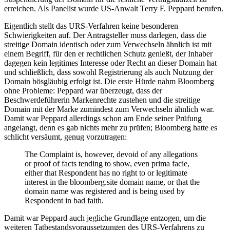
erreichen. Als Panelist wurde US-Anwalt Terry F. Peppard berufen.
Eigentlich stellt das URS-Verfahren keine besonderen
Schwierigkeiten auf. Der Antragsteller muss darlegen, dass die
streitige Domain identisch oder zum Verwechseln ähnlich ist mit
einem Begriff, für den er rechtlichen Schutz genießt, der Inhaber
dagegen kein legitimes Interesse oder Recht an dieser Domain hat
und schließlich, dass sowohl Registrierung als auch Nutzung der
Domain bösgläubig erfolgt ist. Die erste Hürde nahm Bloomberg
ohne Probleme: Peppard war überzeugt, dass der
Beschwerdeführerin Markenrechte zustehen und die streitige
Domain mit der Marke zumindest zum Verwechseln ähnlich war.
Damit war Peppard allerdings schon am Ende seiner Prüfung
angelangt, denn es gab nichts mehr zu prüfen; Bloomberg hatte es
schlicht versäumt, genug vorzutragen:
The Complaint is, however, devoid of any allegations
or proof of facts tending to show, even prima facie,
either that Respondent has no right to or legitimate
interest in the bloomberg.site domain name, or that the
domain name was registered and is being used by
Respondent in bad faith.
Damit war Peppard auch jegliche Grundlage entzogen, um die
weiteren Tatbestandsvoraussetzungen des URS-Verfahrens zu