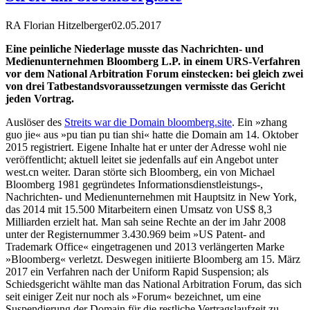
RA Florian Hitzelberger
02.05.2017
Eine peinliche Niederlage musste das Nachrichten- und
Medienunternehmen Bloomberg L.P. in einem URS-Verfahren
vor dem National Arbitration Forum einstecken: bei gleich zwei
von drei Tatbestandsvoraussetzungen vermisste das Gericht
jeden Vortrag.
Auslöser des
Streits war die Domain bloomberg.site
. Ein »zhang
guo jie« aus »pu tian pu tian shi« hatte die Domain am 14. Oktober
2015 registriert. Eigene Inhalte hat er unter der Adresse wohl nie
veröffentlicht; aktuell leitet sie jedenfalls auf ein Angebot unter
west.cn weiter. Daran störte sich Bloomberg, ein von Michael
Bloomberg 1981 gegründetes Informationsdienstleistungs-,
Nachrichten- und Medienunternehmen mit Hauptsitz in New York,
das 2014 mit 15.500 Mitarbeitern einen Umsatz von US$ 8,3
Milliarden erzielt hat. Man sah seine Rechte an der im Jahr 2008
unter der Registernummer 3.430.969 beim »US Patent- and
Trademark Office« eingetragenen und 2013 verlängerten Marke
»Bloomberg« verletzt. Deswegen initiierte Bloomberg am 15. März
2017 ein Verfahren nach der Uniform Rapid Suspension; als
Schiedsgericht wählte man das National Arbitration Forum, das sich
seit einiger Zeit nur noch als »Forum« bezeichnet, um eine
Suspendierung der Domain für die restliche Vertragslaufzeit zu