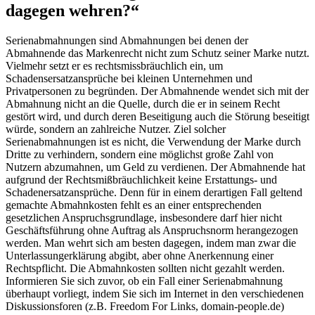
dagegen wehren?“
Serienabmahnungen sind Abmahnungen bei denen der
Abmahnende das Markenrecht nicht zum Schutz seiner Marke nutzt.
Vielmehr setzt er es rechtsmissbräuchlich ein, um
Schadensersatzansprüche bei kleinen Unternehmen und
Privatpersonen zu begründen. Der Abmahnende wendet sich mit der
Abmahnung nicht an die Quelle, durch die er in seinem Recht
gestört wird, und durch deren Beseitigung auch die Störung beseitigt
würde, sondern an zahlreiche Nutzer. Ziel solcher
Serienabmahnungen ist es nicht, die Verwendung der Marke durch
Dritte zu verhindern, sondern eine möglichst große Zahl von
Nutzern abzumahnen, um Geld zu verdienen. Der Abmahnende hat
aufgrund der Rechtsmißbräuchlichkeit keine Erstattungs- und
Schadenersatzansprüche. Denn für in einem derartigen Fall geltend
gemachte Abmahnkosten fehlt es an einer entsprechenden
gesetzlichen Anspruchsgrundlage, insbesondere darf hier nicht
Geschäftsführung ohne Auftrag als Anspruchsnorm herangezogen
werden. Man wehrt sich am besten dagegen, indem man zwar die
Unterlassungerklärung abgibt, aber ohne Anerkennung einer
Rechtspflicht. Die Abmahnkosten sollten nicht gezahlt werden.
Informieren Sie sich zuvor, ob ein Fall einer Serienabmahnung
überhaupt vorliegt, indem Sie sich im Internet in den verschiedenen
Diskussionsforen (z.B. Freedom For Links, domain-people.de)