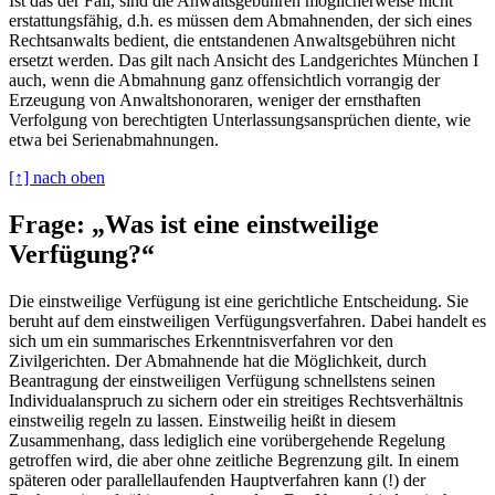
Ist das der Fall, sind die Anwaltsgebühren möglicherweise nicht
erstattungsfähig, d.h. es müssen dem Abmahnenden, der sich eines
Rechtsanwalts bedient, die entstandenen Anwaltsgebühren nicht
ersetzt werden. Das gilt nach Ansicht des Landgerichtes München I
auch, wenn die Abmahnung ganz offensichtlich vorrangig der
Erzeugung von Anwaltshonoraren, weniger der ernsthaften
Verfolgung von berechtigten Unterlassungsansprüchen diente, wie
etwa bei Serienabmahnungen.
[↑] nach oben
Frage: „Was ist eine einstweilige
Verfügung?“
Die einstweilige Verfügung ist eine gerichtliche Entscheidung. Sie
beruht auf dem einstweiligen Verfügungsverfahren. Dabei handelt es
sich um ein summarisches Erkenntnisverfahren vor den
Zivilgerichten. Der Abmahnende hat die Möglichkeit, durch
Beantragung der einstweiligen Verfügung schnellstens seinen
Individualanspruch zu sichern oder ein streitiges Rechtsverhältnis
einstweilig regeln zu lassen. Einstweilig heißt in diesem
Zusammenhang, dass lediglich eine vorübergehende Regelung
getroffen wird, die aber ohne zeitliche Begrenzung gilt. In einem
späteren oder parallellaufenden Hauptverfahren kann (!) der