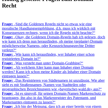
Recht
Frage:
„Sind die Goldenen Regeln nicht so etwas wie eine
moralische Handlungsempfehlung, d.h. muss ich wirklich mit
Konsequenzen rechnen, wenn ich die Regeln nicht beachte?“
Frage:
„Okay, die Goldenen Domain-Regeln hab ich gelesen, doch
wie kann ich denn nun herausfinden, ob meine (geplante) Domain
möglicherweise Namens- oder Kennzeichnungsrechte Dritter
verletzt?“
Frage:
„Wie kann ich herausfinden, wer Inhaber einer schon
registrierten Domain ist?“
Frage:
„Was versteht man unter Domain-Grabbing?“
Frage:
„Ab welchem Alter kann man Inhaber einer Domain
werden? Kann ich schon meine Kinder als Inhaber einer Domain
eintragen lassen?“
Frage:
„Das Registrieren von Städtenamen ist unzulässig. Wie aber
sieht es mit Straßennamen, Namen von Stadtteilen oder
geographischen Bezeichnungen wie »bayerischer-wald.de« aus?“
Frage:
„Ist es sinnvoll, für seinen Domain-Namen Markenschutz zu
beantragen, ihn also in das Markenregister des Patentamt- und
Markenamtes eintragen zu lassen?“
Frage:
„Ich bin der Meinung, dass ich an einer bereits von einem