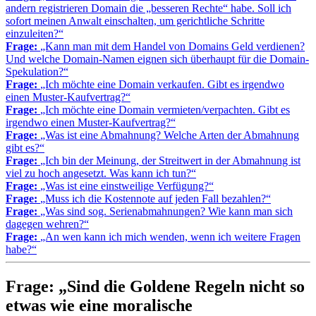
andern registrieren Domain die „besseren Rechte“ habe. Soll ich
sofort meinen Anwalt einschalten, um gerichtliche Schritte
einzuleiten?“
Frage:
„Kann man mit dem Handel von Domains Geld verdienen?
Und welche Domain-Namen eignen sich überhaupt für die Domain-
Spekulation?“
Frage:
„Ich möchte eine Domain verkaufen. Gibt es irgendwo
einen Muster-Kaufvertrag?“
Frage:
„Ich möchte eine Domain vermieten/verpachten. Gibt es
irgendwo einen Muster-Kaufvertrag?“
Frage:
„Was ist eine Abmahnung? Welche Arten der Abmahnung
gibt es?“
Frage:
„Ich bin der Meinung, der Streitwert in der Abmahnung ist
viel zu hoch angesetzt. Was kann ich tun?“
Frage:
„Was ist eine einstweilige Verfügung?“
Frage:
„Muss ich die Kostennote auf jeden Fall bezahlen?“
Frage:
„Was sind sog. Serienabmahnungen? Wie kann man sich
dagegen wehren?“
Frage:
„An wen kann ich mich wenden, wenn ich weitere Fragen
habe?“
Frage: „Sind die Goldene Regeln nicht so
etwas wie eine moralische