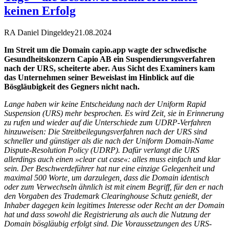
keinen Erfolg
RA Daniel Dingeldey
21.08.2024
Im Streit um die Domain capio.app wagte der schwedische
Gesundheitskonzern Capio AB ein Suspendierungsverfahren
nach der URS, scheiterte aber. Aus Sicht des Examiners kam
das Unternehmen seiner Beweislast im Hinblick auf die
Bösgläubigkeit des Gegners nicht nach.
Lange haben wir keine Entscheidung nach der Uniform Rapid
Suspension (URS) mehr besprochen. Es wird Zeit, sie in Erinnerung
zu rufen und wieder auf die Unterschiede zum UDRP-Verfahren
hinzuweisen: Die Streitbeilegungsverfahren nach der URS sind
schneller und günstiger als die nach der Uniform Domain-Name
Dispute-Resolution Policy (UDRP). Dafür verlangt die URS
allerdings auch einen »clear cut case«: alles muss einfach und klar
sein. Der Beschwerdeführer hat nur eine einzige Gelegenheit und
maximal 500 Worte, um darzulegen, dass die Domain identisch
oder zum Verwechseln ähnlich ist mit einem Begriff, für den er nach
den Vorgaben des Trademark Clearinghouse Schutz genießt, der
Inhaber dagegen kein legitimes Interesse oder Recht an der Domain
hat und dass sowohl die Registrierung als auch die Nutzung der
Domain bösgläubig erfolgt sind. Die Voraussetzungen des URS-