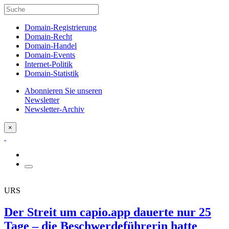
Domain-Registrierung
Domain-Recht
Domain-Handel
Domain-Events
Internet-Politik
Domain-Statistik
Abonnieren Sie unseren
Newsletter
Newsletter-Archiv
×
URS
Der Streit um capio.app dauerte nur 25
Tage – die Beschwerdeführerin hatte