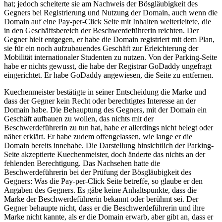
hat; jedoch scheiterte sie am Nachweis der Bösgläubigkeit des
Gegners bei Registrierung und Nutzung der Domain, auch wenn die
Domain auf eine Pay-per-Click Seite mit Inhalten weiterleitete, die
in den Geschäftsbereich der Beschwerdeführerin reichten. Der
Gegner hielt entgegen, er habe die Domain registriert mit dem Plan,
sie für ein noch aufzubauendes Geschäft zur Erleichterung der
Mobilität internationaler Studenten zu nutzen. Von der Parking-Seite
habe er nichts gewusst, die habe der Registrar GoDaddy ungefragt
eingerichtet. Er habe GoDaddy angewiesen, die Seite zu entfernen.
Kuechenmeister bestätigte in seiner Entscheidung die Marke und
dass der Gegner kein Recht oder berechtigtes Interesse an der
Domain habe. Die Behauptung des Gegners, mit der Domain ein
Geschäft aufbauen zu wollen, das nichts mit der
Beschwerdeführerin zu tun hat, habe er allerdings nicht belegt oder
näher erklärt. Er habe zudem offengelassen, wie lange er die
Domain bereits innehabe. Die Darstellung hinsichtlich der Parking-
Seite akzeptierte Kuechenmeister, doch änderte das nichts an der
fehlenden Berechtigung. Das Nachsehen hatte die
Beschwerdeführerin bei der Prüfung der Bösgläubigkeit des
Gegners: Was die Pay-per-Click Seite betreffe, so glaube er den
Angaben des Gegners. Es gäbe keine Anhaltspunkte, dass die
Marke der Beschwerdeführerin bekannt oder berühmt sei. Der
Gegner behaupte nicht, dass er die Beschwerdeführerin und ihre
Marke nicht kannte, als er die Domain erwarb, aber gibt an, dass er