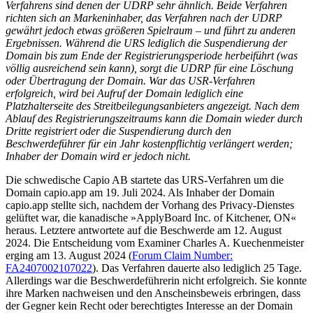
Verfahrens sind denen der UDRP sehr ähnlich. Beide Verfahren
richten sich an Markeninhaber, das Verfahren nach der UDRP
gewährt jedoch etwas größeren Spielraum – und führt zu anderen
Ergebnissen. Während die URS lediglich die Suspendierung der
Domain bis zum Ende der Registrierungsperiode herbeiführt (was
völlig ausreichend sein kann), sorgt die UDRP für eine Löschung
oder Übertragung der Domain. War das USR-Verfahren
erfolgreich, wird bei Aufruf der Domain lediglich eine
Platzhalterseite des Streitbeilegungsanbieters angezeigt. Nach dem
Ablauf des Registrierungszeitraums kann die Domain wieder durch
Dritte registriert oder die Suspendierung durch den
Beschwerdeführer für ein Jahr kostenpflichtig verlängert werden;
Inhaber der Domain wird er jedoch nicht.
Die schwedische Capio AB startete das URS-Verfahren um die
Domain capio.app am 19. Juli 2024. Als Inhaber der Domain
capio.app stellte sich, nachdem der Vorhang des Privacy-Dienstes
gelüftet war, die kanadische »ApplyBoard Inc. of Kitchener, ON«
heraus. Letztere antwortete auf die Beschwerde am 12. August
2024. Die Entscheidung vom Examiner Charles A. Kuechenmeister
erging am 13. August 2024 (
Forum Claim Number:
FA2407002107022
). Das Verfahren dauerte also lediglich 25 Tage.
Allerdings war die Beschwerdeführerin nicht erfolgreich. Sie konnte
ihre Marken nachweisen und den Anscheinsbeweis erbringen, dass
der Gegner kein Recht oder berechtigtes Interesse an der Domain