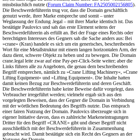
missbräuchlich nutzte (
Forum Claim Number: FA2505002156805
).
Die Beschwerdeführerin trug vor, dass die Domain geschäftlich
genutzt werde, ihrer Marke entspreche und somit – unter
Weglassung der Endung .legal – mit ihrer Marke identisch ist. Das
bestätigte Paulovics und sah das erste Element seitens der
Beschwerdeführerin als erfüllt an. Bei der Frage eines Rechts oder
berechtigten Interesses des Gegners sah die Sache anders aus: Bei
»crane« (Kran) handele es sich um ein generisches, beschreibendes
Wort für eine Metallstruktur mit einem langen horizontalen Arm, der
dazu dient, schwere Objekt zu heben und zu bewegen. Die Domain
crane.legal leite zwar auf eine Pay-per-Click-Seite weiter; aber die
Links führen alle zu Angeboten, die genau dem beschreibenden
Begriff entsprechen, nämlich zu »Crane Lifting Machinery«, »Crane
Lifting Equipment« und »Lifting Equipment«. Die Inhalte hatten
damit keinen Bezug zur Beschwerdeführerin und deren Geschäft.
Die Beschwerdeführerin habe keine Beweise dafür vorgelegt, dass
Verbraucher irregeführt werden; vielmehr ergab sich aus den
vorgelegten Beweisen, dass der Gegner die Domain in Verbindung
mit der wörtlichen Bedeutung des Begriffs nutzte. Das entsprach
einer fairen Nutzung der Domain. Paulovics überzeugte sich in
eigener Initiative davon, dass es zahlreiche Markeneintragungen
Dritter für den Begriff »CRANE« gibt und dieser Begriff nicht
ausschließlich mit der Beschwerdeführerin in Zusammenhang
gebracht wird. Damit bestätigte sich ein Recht des Gegners an der
Nutzung der Domain.