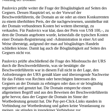
Paulovics prüfte weiter die Frage der Bösgläubigkeit auf Seiten des
Gegners. Dessen Hauptziel sei, so der Vorwurf der
Beschwerdeführerin, die Domain an sie oder an einen Konkurrenten
zu einem überhöhten Preis, der die nachgewiesenen, unmittelbar mit
der Domain verbundenen Kosten bei weitem übersteigt, zu
verkaufen. Für Paulovics war klar, dass der Preis von US$ 100,–, zu
dem die Domain angeboten wurde, keinesfalls die typischen Kosten
einer Domain-Registrierung und -Administration in einer Art und
Weise übersteigt, aufgrund der man auf bösgläubiges Handeln
schließen könne. Damit lag auch die Bösgläubigkeit auf Seiten des
Gegners nicht vor.
Paulovics prüfte abschließend die Frage des Missbrauchs der URS
durch die Beschwerdeführerin, was sie bestätigte: die
Beschwerdeführerin war in diesem Fall nicht in der Lage, den
Anforderungen der URS gemäß klare und überzeugende Nachweise
für das Fehlen von Rechten oder berechtigten Interessen des
Gegners an der Domain zu erbringen oder dass er sie bösgläubig
registriert und genutzt hat. Die Domain entspreche einem
allgemeinen Begriff und aus den Beweisen der Beschwerdeführerin
gehe hervor, dass der Gegner die Domain im Sinne der
Wortbedeutung genutzt hat. Die Pay-per-Click-Links standen in
Verbindung zur Wortbedeutung und gaben keine Veranlassung zu
meinen, sie stünden in irgendeiner Verbindung zur