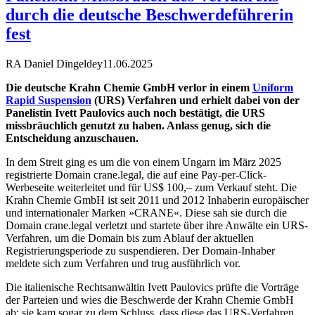
durch die deutsche Beschwerdeführerin
fest
RA Daniel Dingeldey
11.06.2025
Die deutsche Krahn Chemie GmbH verlor in einem
Uniform
Rapid Suspension
(URS) Verfahren und erhielt dabei von der
Panelistin Ivett Paulovics auch noch bestätigt, die URS
missbräuchlich genutzt zu haben. Anlass genug, sich die
Entscheidung anzuschauen.
In dem Streit ging es um die von einem Ungarn im März 2025
registrierte Domain crane.legal, die auf eine Pay-per-Click-
Werbeseite weiterleitet und für US$ 100,– zum Verkauf steht. Die
Krahn Chemie GmbH ist seit 2011 und 2012 Inhaberin europäischer
und internationaler Marken »CRANE«. Diese sah sie durch die
Domain crane.legal verletzt und startete über ihre Anwälte ein URS-
Verfahren, um die Domain bis zum Ablauf der aktuellen
Registrierungsperiode zu suspendieren. Der Domain-Inhaber
meldete sich zum Verfahren und trug ausführlich vor.
Die italienische Rechtsanwältin Ivett Paulovics prüfte die Vorträge
der Parteien und wies die Beschwerde der Krahn Chemie GmbH
ab; sie kam sogar zu dem Schluss, dass diese das URS-Verfahren