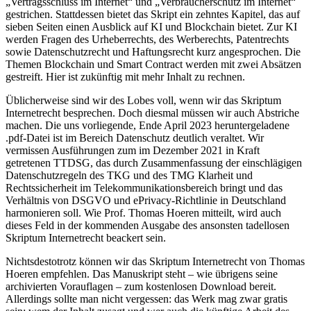
„Vertragsschluss im Internet“ und „Verbraucherschutz im Internet“
gestrichen. Stattdessen bietet das Skript ein zehntes Kapitel, das auf
sieben Seiten einen Ausblick auf KI und Blockchain bietet. Zur KI
werden Fragen des Urheberrechts, des Werberechts, Patentrechts
sowie Datenschutzrecht und Haftungsrecht kurz angesprochen. Die
Themen Blockchain und Smart Contract werden mit zwei Absätzen
gestreift. Hier ist zukünftig mit mehr Inhalt zu rechnen.
Üblicherweise sind wir des Lobes voll, wenn wir das Skriptum
Internetrecht besprechen. Doch diesmal müssen wir auch Abstriche
machen. Die uns vorliegende, Ende April 2023 heruntergeladene
.pdf-Datei ist im Bereich Datenschutz deutlich veraltet. Wir
vermissen Ausführungen zum im Dezember 2021 in Kraft
getretenen TTDSG, das durch Zusammenfassung der einschlägigen
Datenschutzregeln des TKG und des TMG Klarheit und
Rechtssicherheit im Telekommunikationsbereich bringt und das
Verhältnis von DSGVO und ePrivacy-Richtlinie in Deutschland
harmonieren soll. Wie Prof. Thomas Hoeren mitteilt, wird auch
dieses Feld in der kommenden Ausgabe des ansonsten tadellosen
Skriptum Internetrecht beackert sein.
Nichtsdestotrotz können wir das Skriptum Internetrecht von Thomas
Hoeren empfehlen. Das Manuskript steht – wie übrigens seine
archivierten Vorauflagen – zum kostenlosen Download bereit.
Allerdings sollte man nicht vergessen: das Werk mag zwar gratis