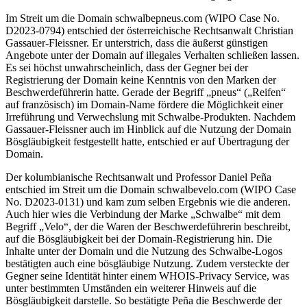
Im Streit um die Domain schwalbepneus.com (WIPO Case No.
D2023-0794) entschied der österreichische Rechtsanwalt Christian
Gassauer-Fleissner. Er unterstrich, dass die äußerst günstigen
Angebote unter der Domain auf illegales Verhalten schließen lassen.
Es sei höchst unwahrscheinlich, dass der Gegner bei der
Registrierung der Domain keine Kenntnis von den Marken der
Beschwerdeführerin hatte. Gerade der Begriff „pneus“ („Reifen“
auf französisch) im Domain-Name fördere die Möglichkeit einer
Irreführung und Verwechslung mit Schwalbe-Produkten. Nachdem
Gassauer-Fleissner auch im Hinblick auf die Nutzung der Domain
Bösgläubigkeit festgestellt hatte, entschied er auf Übertragung der
Domain.
Der kolumbianische Rechtsanwalt und Professor Daniel Peña
entschied im Streit um die Domain schwalbevelo.com (WIPO Case
No. D2023-0131) und kam zum selben Ergebnis wie die anderen.
Auch hier wies die Verbindung der Marke „Schwalbe“ mit dem
Begriff „Velo“, der die Waren der Beschwerdeführerin beschreibt,
auf die Bösgläubigkeit bei der Domain-Registrierung hin. Die
Inhalte unter der Domain und die Nutzung des Schwalbe-Logos
bestätigten auch eine bösgläubige Nutzung. Zudem versteckte der
Gegner seine Identität hinter einem WHOIS-Privacy Service, was
unter bestimmten Umständen ein weiterer Hinweis auf die
Bösgläubigkeit darstelle. So bestätigte Peña die Beschwerde der