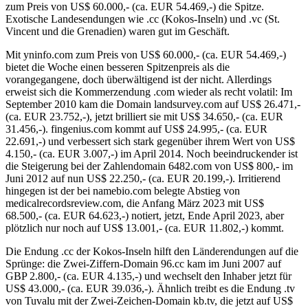
zum Preis von US$ 60.000,- (ca. EUR 54.469,-) die Spitze.
Exotische Landesendungen wie .cc (Kokos-Inseln) und .vc (St.
Vincent und die Grenadien) waren gut im Geschäft.
Mit yninfo.com zum Preis von US$ 60.000,- (ca. EUR 54.469,-)
bietet die Woche einen besseren Spitzenpreis als die
vorangegangene, doch überwältigend ist der nicht. Allerdings
erweist sich die Kommerzendung .com wieder als recht volatil: Im
September 2010 kam die Domain landsurvey.com auf US$ 26.471,-
(ca. EUR 23.752,-), jetzt brilliert sie mit US$ 34.650,- (ca. EUR
31.456,-). fingenius.com kommt auf US$ 24.995,- (ca. EUR
22.691,-) und verbessert sich stark gegenüber ihrem Wert von US$
4.150,- (ca. EUR 3.007,-) im April 2014. Noch beeindruckender ist
die Steigerung bei der Zahlendomain 6482.com von US$ 800,- im
Juni 2012 auf nun US$ 22.250,- (ca. EUR 20.199,-). Irritierend
hingegen ist der bei namebio.com belegte Abstieg von
medicalrecordsreview.com, die Anfang März 2023 mit US$
68.500,- (ca. EUR 64.623,-) notiert, jetzt, Ende April 2023, aber
plötzlich nur noch auf US$ 13.001,- (ca. EUR 11.802,-) kommt.
Die Endung .cc der Kokos-Inseln hilft den Länderendungen auf die
Sprünge: die Zwei-Ziffern-Domain 96.cc kam im Juni 2007 auf
GBP 2.800,- (ca. EUR 4.135,-) und wechselt den Inhaber jetzt für
US$ 43.000,- (ca. EUR 39.036,-). Ähnlich treibt es die Endung .tv
von Tuvalu mit der Zwei-Zeichen-Domain kb.tv, die jetzt auf US$