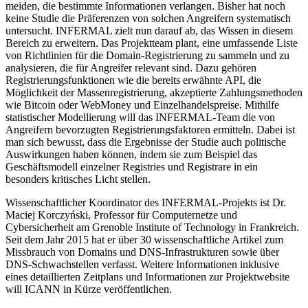
meiden, die bestimmte Informationen verlangen. Bisher hat noch
keine Studie die Präferenzen von solchen Angreifern systematisch
untersucht. INFERMAL zielt nun darauf ab, das Wissen in diesem
Bereich zu erweitern. Das Projektteam plant, eine umfassende Liste
von Richtlinien für die Domain-Registrierung zu sammeln und zu
analysieren, die für Angreifer relevant sind. Dazu gehören
Registrierungsfunktionen wie die bereits erwähnte API, die
Möglichkeit der Massenregistrierung, akzeptierte Zahlungsmethoden
wie Bitcoin oder WebMoney und Einzelhandelspreise. Mithilfe
statistischer Modellierung will das INFERMAL-Team die von
Angreifern bevorzugten Registrierungsfaktoren ermitteln. Dabei ist
man sich bewusst, dass die Ergebnisse der Studie auch politische
Auswirkungen haben können, indem sie zum Beispiel das
Geschäftsmodell einzelner Registries und Registrare in ein
besonders kritisches Licht stellen.
Wissenschaftlicher Koordinator des INFERMAL-Projekts ist Dr.
Maciej Korczyński, Professor für Computernetze und
Cybersicherheit am Grenoble Institute of Technology in Frankreich.
Seit dem Jahr 2015 hat er über 30 wissenschaftliche Artikel zum
Missbrauch von Domains und DNS-Infrastrukturen sowie über
DNS-Schwachstellen verfasst. Weitere Informationen inklusive
eines detaillierten Zeitplans und Informationen zur Projektwebsite
will ICANN in Kürze veröffentlichen.