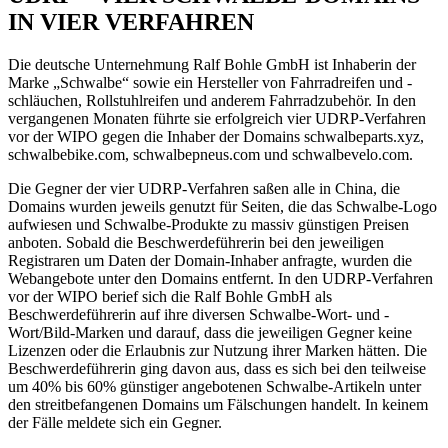
IN VIER VERFAHREN
Die deutsche Unternehmung Ralf Bohle GmbH ist Inhaberin der
Marke „Schwalbe“ sowie ein Hersteller von Fahrradreifen und -
schläuchen, Rollstuhlreifen und anderem Fahrradzubehör. In den
vergangenen Monaten führte sie erfolgreich vier UDRP-Verfahren
vor der WIPO gegen die Inhaber der Domains schwalbeparts.xyz,
schwalbebike.com, schwalbepneus.com und schwalbevelo.com.
Die Gegner der vier UDRP-Verfahren saßen alle in China, die
Domains wurden jeweils genutzt für Seiten, die das Schwalbe-Logo
aufwiesen und Schwalbe-Produkte zu massiv günstigen Preisen
anboten. Sobald die Beschwerdeführerin bei den jeweiligen
Registraren um Daten der Domain-Inhaber anfragte, wurden die
Webangebote unter den Domains entfernt. In den UDRP-Verfahren
vor der WIPO berief sich die Ralf Bohle GmbH als
Beschwerdeführerin auf ihre diversen Schwalbe-Wort- und -
Wort/Bild-Marken und darauf, dass die jeweiligen Gegner keine
Lizenzen oder die Erlaubnis zur Nutzung ihrer Marken hätten. Die
Beschwerdeführerin ging davon aus, dass es sich bei den teilweise
um 40% bis 60% günstiger angebotenen Schwalbe-Artikeln unter
den streitbefangenen Domains um Fälschungen handelt. In keinem
der Fälle meldete sich ein Gegner.