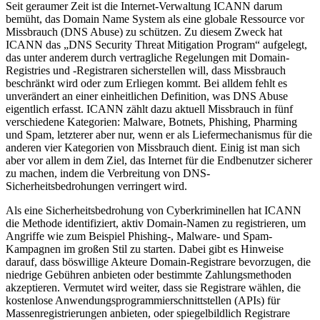
Seit geraumer Zeit ist die Internet-Verwaltung ICANN darum
bemüht, das Domain Name System als eine globale Ressource vor
Missbrauch (DNS Abuse) zu schützen. Zu diesem Zweck hat
ICANN das „DNS Security Threat Mitigation Program“ aufgelegt,
das unter anderem durch vertragliche Regelungen mit Domain-
Registries und -Registraren sicherstellen will, dass Missbrauch
beschränkt wird oder zum Erliegen kommt. Bei alldem fehlt es
unverändert an einer einheitlichen Definition, was DNS Abuse
eigentlich erfasst. ICANN zählt dazu aktuell Missbrauch in fünf
verschiedene Kategorien: Malware, Botnets, Phishing, Pharming
und Spam, letzterer aber nur, wenn er als Liefermechanismus für die
anderen vier Kategorien von Missbrauch dient. Einig ist man sich
aber vor allem in dem Ziel, das Internet für die Endbenutzer sicherer
zu machen, indem die Verbreitung von DNS-
Sicherheitsbedrohungen verringert wird.
Als eine Sicherheitsbedrohung von Cyberkriminellen hat ICANN
die Methode identifiziert, aktiv Domain-Namen zu registrieren, um
Angriffe wie zum Beispiel Phishing-, Malware- und Spam-
Kampagnen im großen Stil zu starten. Dabei gibt es Hinweise
darauf, dass böswillige Akteure Domain-Registrare bevorzugen, die
niedrige Gebühren anbieten oder bestimmte Zahlungsmethoden
akzeptieren. Vermutet wird weiter, dass sie Registrare wählen, die
kostenlose Anwendungsprogrammierschnittstellen (APIs) für
Massenregistrierungen anbieten, oder spiegelbildlich Registrare