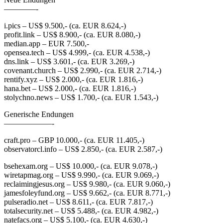
————-
i.pics – US$ 9.500,- (ca. EUR 8.624,-)
profit.link – US$ 8.900,- (ca. EUR 8.080,-)
median.app – EUR 7.500,-
opensea.tech – US$ 4.999,- (ca. EUR 4.538,-)
dns.link – US$ 3.601,- (ca. EUR 3.269,-)
covenant.church – US$ 2.990,- (ca. EUR 2.714,-)
rentify.xyz – US$ 2.000,- (ca. EUR 1.816,-)
hana.bet – US$ 2.000,- (ca. EUR 1.816,-)
stolychno.news – US$ 1.700,- (ca. EUR 1.543,-)
Generische Endungen
——————-
craft.pro – GBP 10.000,- (ca. EUR 11.405,-)
observatorcl.info – US$ 2.850,- (ca. EUR 2.587,-)
bsehexam.org – US$ 10.000,- (ca. EUR 9.078,-)
wiretapmag.org – US$ 9.990,- (ca. EUR 9.069,-)
reclaimingjesus.org – US$ 9.980,- (ca. EUR 9.060,-)
jamesfoleyfund.org – US$ 9.662,- (ca. EUR 8.771,-)
pulseradio.net – US$ 8.611,- (ca. EUR 7.817,-)
totalsecurity.net – US$ 5.488,- (ca. EUR 4.982,-)
natefacs.org – US$ 5.100,- (ca. EUR 4.630,-)