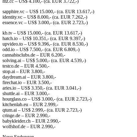
mz.cc – US$ 4.100,- (ca. EUR 3.722,-)
sapphire.vc – US$ 15.000,- (ca. EUR 13.617,-)
identity.vc – US$ 8.000,- (ca. EUR 7.262,-)
essence.vc – US$ 3.000,- (ca. EUR 2.723,-)
kb.tv – US$ 15.000,- (ca. EUR 13.617,-)
hatch.io – US$ 10.351,- (ca. EUR 9.397,-)
upvideo.to – US$ 9.396,- (ca. EUR 8.530,-)
odd.io – US$ 7.500,- (ca. EUR 6.809,-)
cannabisclubs.de – EUR 6.200,-
solving.ai – US$ 5.000,- (ca. EUR 4.539,-)
testco.de – EUR 4.500,-
stop.ai – EUR 3.800,-
daydream.ai – EUR 3.800,-
firechat.io – EUR 3.500,-
aries.io – US$ 3.350,- (ca. EUR 3.041,-)
shuttle.ai – EUR 3.000,-
hourglass.co – US$ 3.000,- (ca. EUR 2.723,-)
kitchenlab.eu – EUR 2.999,-
qtum.ai – US$ 2.999,- (ca. EUR 2.723,-)
cringe.de – EUR 2.990,-
babykleider.ch – EUR 2.990,-
wolfshof.de – EUR 2.990,-
Neue Endungen