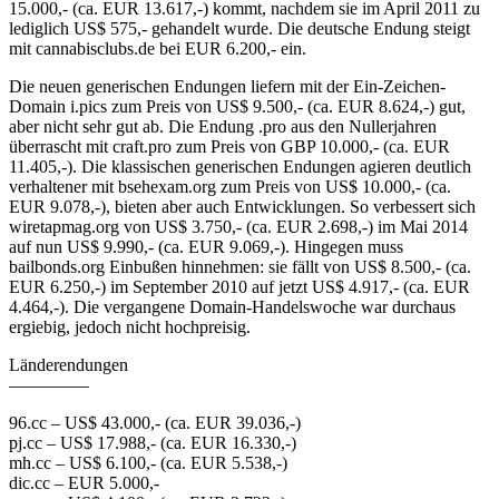
15.000,- (ca. EUR 13.617,-) kommt, nachdem sie im April 2011 zu
lediglich US$ 575,- gehandelt wurde. Die deutsche Endung steigt
mit cannabisclubs.de bei EUR 6.200,- ein.
Die neuen generischen Endungen liefern mit der Ein-Zeichen-
Domain i.pics zum Preis von US$ 9.500,- (ca. EUR 8.624,-) gut,
aber nicht sehr gut ab. Die Endung .pro aus den Nullerjahren
überrascht mit craft.pro zum Preis von GBP 10.000,- (ca. EUR
11.405,-). Die klassischen generischen Endungen agieren deutlich
verhaltener mit bsehexam.org zum Preis von US$ 10.000,- (ca.
EUR 9.078,-), bieten aber auch Entwicklungen. So verbessert sich
wiretapmag.org von US$ 3.750,- (ca. EUR 2.698,-) im Mai 2014
auf nun US$ 9.990,- (ca. EUR 9.069,-). Hingegen muss
bailbonds.org Einbußen hinnehmen: sie fällt von US$ 8.500,- (ca.
EUR 6.250,-) im September 2010 auf jetzt US$ 4.917,- (ca. EUR
4.464,-). Die vergangene Domain-Handelswoche war durchaus
ergiebig, jedoch nicht hochpreisig.
Länderendungen
————–
96.cc – US$ 43.000,- (ca. EUR 39.036,-)
pj.cc – US$ 17.988,- (ca. EUR 16.330,-)
mh.cc – US$ 6.100,- (ca. EUR 5.538,-)
dic.cc – EUR 5.000,-