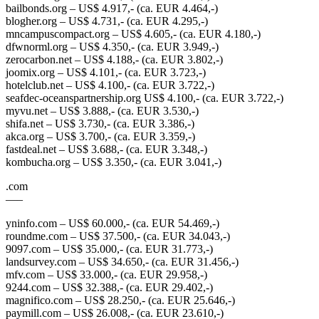
bailbonds.org – US$ 4.917,- (ca. EUR 4.464,-)
blogher.org – US$ 4.731,- (ca. EUR 4.295,-)
mncampuscompact.org – US$ 4.605,- (ca. EUR 4.180,-)
dfwnorml.org – US$ 4.350,- (ca. EUR 3.949,-)
zerocarbon.net – US$ 4.188,- (ca. EUR 3.802,-)
joomix.org – US$ 4.101,- (ca. EUR 3.723,-)
hotelclub.net – US$ 4.100,- (ca. EUR 3.722,-)
seafdec-oceanspartnership.org US$ 4.100,- (ca. EUR 3.722,-)
myvu.net – US$ 3.888,- (ca. EUR 3.530,-)
shifa.net – US$ 3.730,- (ca. EUR 3.386,-)
akca.org – US$ 3.700,- (ca. EUR 3.359,-)
fastdeal.net – US$ 3.688,- (ca. EUR 3.348,-)
kombucha.org – US$ 3.350,- (ca. EUR 3.041,-)
.com
—–
yninfo.com – US$ 60.000,- (ca. EUR 54.469,-)
roundme.com – US$ 37.500,- (ca. EUR 34.043,-)
9097.com – US$ 35.000,- (ca. EUR 31.773,-)
landsurvey.com – US$ 34.650,- (ca. EUR 31.456,-)
mfv.com – US$ 33.000,- (ca. EUR 29.958,-)
9244.com – US$ 32.388,- (ca. EUR 29.402,-)
magnifico.com – US$ 28.250,- (ca. EUR 25.646,-)
paymill.com – US$ 26.008,- (ca. EUR 23.610,-)