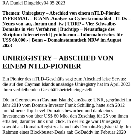
RA Daniel Dingeldey
04.05.2023
Themen: Uniregistry – Abschied von einem nTLD-Pionier |
INFERMAL – ICANN-Analyse zu Cyberkriminalität | TLDs –
Neues von .au, .forum und .tw | UDRP – Vier Schwalbe-
Domains in vier Verfahren | Buchtipp – Neuauflage des
Skriptum Internetrecht | yninfo.com – Informatorisches für
US$ 60.000,- | Bonn – Domainstammtisch NRW im August
2023
UNIREGISTRY – ABSCHIED VON
EINEM NTLD-PIONIER
Ein Pionier des nTLD-Geschäfts sagt zum Abschied leise Servus:
die auf den Cayman Islands ansässige Uniregistry hat im April 2023
ihren verbleibenden Geschäftsbetrieb eingestellt.
Die in Georgetown (Cayman Islands) ansässige UNR, gegründet im
Jahr 2010 vom Domain-Investor Frank Schilling, hatte sich 2012
um 54 neue Top Level Domains beworben und dank eines
Investments von über US$ 60 Mio. den Zuschlag für 25 von ihnen
erhalten, darunter .link und .click. In der Folge war Uniregistry
sowohl als Domain-Registry als auch als Domain-Registrar tätig. Im
Rahmen eines Blockbuster-Deals gab GoDaddy im Februar 2020