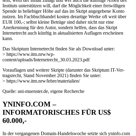
sein; wem der Inhalt zusagt und wer auch die künftige Arbeit des
Instituts unterstützen will, darf die Möglichkeit einer freiwilligen
Spende in beliebiger Höhe auf das im Skript angegebene Konto
nutzen. Im Fachbuchhandel kosten derartige Werke oft weit über
EUR 100,-; selbst kleine Beträge sind daher nicht nur eine
Anerkennung für den Autor, sondern helfen, dass das Skript
Internetrecht auch künftig in aktualisierten Auflagen erscheinen
kann.
Das Skriptum Internetrecht finden Sie als Download unter:
> https://www.itm.nrw/wp-
content/uploads/Internetrecht_30.03.2023.pdf
Vorauflagen und weitere Skripte (darunter das Skriptum IT-Ver-
tragsrecht, Stand November 2021) finden Sie unter:
> https://www.itm.nrw/lehre/materialien/
Quelle: uni-muenster.de, eigene Recherche
YNINFO.COM –
INFORMATORISCHES FÜR US$
60.000,-
In der vergangenen Domain-Handelswoche setzte sich yninfo.com