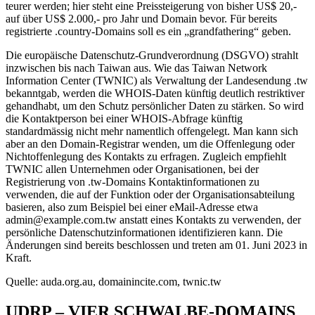
teurer werden; hier steht eine Preissteigerung von bisher US$ 20,-
auf über US$ 2.000,- pro Jahr und Domain bevor. Für bereits
registrierte .country-Domains soll es ein „grandfathering“ geben.
Die europäische Datenschutz-Grundverordnung (DSGVO) strahlt
inzwischen bis nach Taiwan aus. Wie das Taiwan Network
Information Center (TWNIC) als Verwaltung der Landesendung .tw
bekanntgab, werden die WHOIS-Daten künftig deutlich restriktiver
gehandhabt, um den Schutz persönlicher Daten zu stärken. So wird
die Kontaktperson bei einer WHOIS-Abfrage künftig
standardmässig nicht mehr namentlich offengelegt. Man kann sich
aber an den Domain-Registrar wenden, um die Offenlegung oder
Nichtoffenlegung des Kontakts zu erfragen. Zugleich empfiehlt
TWNIC allen Unternehmen oder Organisationen, bei der
Registrierung von .tw-Domains Kontaktinformationen zu
verwenden, die auf der Funktion oder der Organisationsabteilung
basieren, also zum Beispiel bei einer eMail-Adresse etwa
admin@example.com.tw anstatt eines Kontakts zu verwenden, der
persönliche Datenschutzinformationen identifizieren kann. Die
Änderungen sind bereits beschlossen und treten am 01. Juni 2023 in
Kraft.
Quelle: auda.org.au, domainincite.com, twnic.tw
UDRP – VIER SCHWALBE-DOMAINS