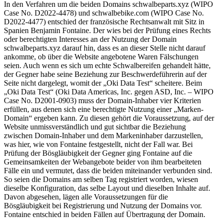
In den Verfahren um die beiden Domains schwalbeparts.xyz (WIPO
Case No. D2022-4478) und schwalbebike.com (WIPO Case No.
D2022-4477) entschied der französische Rechtsanwalt mit Sitz in
Spanien Benjamin Fontaine. Der wies bei der Prüfung eines Rechts
oder berechtigten Interesses an der Nutzung der Domain
schwalbeparts.xyz darauf hin, dass es an dieser Stelle nicht darauf
ankomme, ob über die Website angebotene Waren Fälschungen
seien. Auch wenn es sich um echte Schwalbereifen gehandelt hätte,
der Gegner habe seine Beziehung zur Beschwerdeführerin auf der
Seite nicht dargelegt, womit der „Oki Data Test“ scheitere. Beim
„Oki Data Test“ (Oki Data Americas, Inc. gegen ASD, Inc. – WIPO
Case No. D2001-0903) muss der Domain-Inhaber vier Kriterien
erfüllen, aus denen sich eine berechtigte Nutzung einer „Marken-
Domain“ ergeben kann. Zu diesen gehört die Voraussetzung, auf der
Website unmissverständlich und gut sichtbar die Beziehung
zwischen Domain-Inhaber und dem Markeninhaber darzustellen,
was hier, wie von Fontaine festgestellt, nicht der Fall war. Bei
Prüfung der Bösgläubigkeit der Gegner ging Fontaine auf die
Gemeinsamkeiten der Webangebote beider von ihm bearbeiteten
Fälle ein und vermutet, dass die beiden miteinander verbunden sind.
So seien die Domains am selben Tag registriert worden, wiesen
dieselbe Konfiguration, das selbe Layout und dieselben Inhalte auf.
Davon abgesehen, lägen alle Voraussetzungen für die
Bösgläubigkeit bei Registrierung und Nutzung der Domains vor.
Fontaine entschied in beiden Fällen auf Übertragung der Domain.