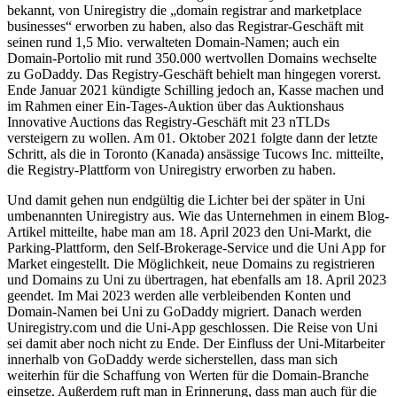
bekannt, von Uniregistry die „domain registrar and marketplace
businesses“ erworben zu haben, also das Registrar-Geschäft mit
seinen rund 1,5 Mio. verwalteten Domain-Namen; auch ein
Domain-Portolio mit rund 350.000 wertvollen Domains wechselte
zu GoDaddy. Das Registry-Geschäft behielt man hingegen vorerst.
Ende Januar 2021 kündigte Schilling jedoch an, Kasse machen und
im Rahmen einer Ein-Tages-Auktion über das Auktionshaus
Innovative Auctions das Registry-Geschäft mit 23 nTLDs
versteigern zu wollen. Am 01. Oktober 2021 folgte dann der letzte
Schritt, als die in Toronto (Kanada) ansässige Tucows Inc. mitteilte,
die Registry-Plattform von Uniregistry erworben zu haben.
Und damit gehen nun endgültig die Lichter bei der später in Uni
umbenannten Uniregistry aus. Wie das Unternehmen in einem Blog-
Artikel mitteilte, habe man am 18. April 2023 den Uni-Markt, die
Parking-Plattform, den Self-Brokerage-Service und die Uni App for
Market eingestellt. Die Möglichkeit, neue Domains zu registrieren
und Domains zu Uni zu übertragen, hat ebenfalls am 18. April 2023
geendet. Im Mai 2023 werden alle verbleibenden Konten und
Domain-Namen bei Uni zu GoDaddy migriert. Danach werden
Uniregistry.com und die Uni-App geschlossen. Die Reise von Uni
sei damit aber noch nicht zu Ende. Der Einfluss der Uni-Mitarbeiter
innerhalb von GoDaddy werde sicherstellen, dass man sich
weiterhin für die Schaffung von Werten für die Domain-Branche
einsetze. Außerdem ruft man in Erinnerung, dass man auch für die