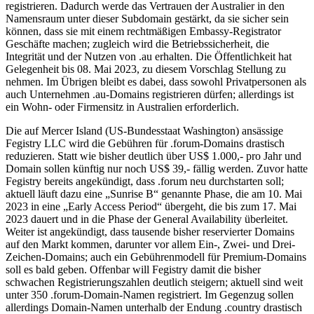
registrieren. Dadurch werde das Vertrauen der Australier in den
Namensraum unter dieser Subdomain gestärkt, da sie sicher sein
können, dass sie mit einem rechtmäßigen Embassy-Registrator
Geschäfte machen; zugleich wird die Betriebssicherheit, die
Integrität und der Nutzen von .au erhalten. Die Öffentlichkeit hat
Gelegenheit bis 08. Mai 2023, zu diesem Vorschlag Stellung zu
nehmen. Im Übrigen bleibt es dabei, dass sowohl Privatpersonen als
auch Unternehmen .au-Domains registrieren dürfen; allerdings ist
ein Wohn- oder Firmensitz in Australien erforderlich.
Die auf Mercer Island (US-Bundesstaat Washington) ansässige
Fegistry LLC wird die Gebühren für .forum-Domains drastisch
reduzieren. Statt wie bisher deutlich über US$ 1.000,- pro Jahr und
Domain sollen künftig nur noch US$ 39,- fällig werden. Zuvor hatte
Fegistry bereits angekündigt, dass .forum neu durchstarten soll;
aktuell läuft dazu eine „Sunrise B“ genannte Phase, die am 10. Mai
2023 in eine „Early Access Period“ übergeht, die bis zum 17. Mai
2023 dauert und in die Phase der General Availability überleitet.
Weiter ist angekündigt, dass tausende bisher reservierter Domains
auf den Markt kommen, darunter vor allem Ein-, Zwei- und Drei-
Zeichen-Domains; auch ein Gebührenmodell für Premium-Domains
soll es bald geben. Offenbar will Fegistry damit die bisher
schwachen Registrierungszahlen deutlich steigern; aktuell sind weit
unter 350 .forum-Domain-Namen registriert. Im Gegenzug sollen
allerdings Domain-Namen unterhalb der Endung .country drastisch