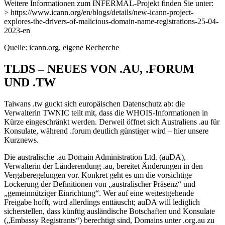
Weitere Informationen zum INFERMAL-Projekt finden Sie unter:
> https://www.icann.org/en/blogs/details/new-icann-project-
explores-the-drivers-of-malicious-domain-name-registrations-25-04-
2023-en
Quelle: icann.org, eigene Recherche
TLDS – NEUES VON .AU, .FORUM
UND .TW
Taiwans .tw guckt sich europäischen Datenschutz ab: die
Verwalterin TWNIC teilt mit, dass die WHOIS-Informationen in
Kürze eingeschränkt werden. Derweil öffnet sich Australiens .au für
Konsulate, während .forum deutlich günstiger wird – hier unsere
Kurznews.
Die australische .au Domain Administration Ltd. (auDA),
Verwalterin der Länderendung .au, bereitet Änderungen in den
Vergaberegelungen vor. Konkret geht es um die vorsichtige
Lockerung der Definitionen von „australischer Präsenz“ und
„gemeinnütziger Einrichtung“. Wer auf eine weitestgehende
Freigabe hofft, wird allerdings enttäuscht; auDA will lediglich
sicherstellen, dass künftig ausländische Botschaften und Konsulate
(„Embassy Registrants“) berechtigt sind, Domains unter .org.au zu