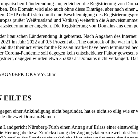
ungarischen Länderendung .hu, erleichert die Registrierung von Domain
. Die Domain wird also auch ohne diese Einträge, aber nach einer „pos
gen. CHIP erhofft sich damit eine Beschleunigung des Registrierungspr
uropas (außer Weißrussland und Vatikan) weiterhin die Ausweisnummer
atzsteuernummer angeben. Die Registrierung von Domains aus dem porn
er litauischen Länderendung .lt gebremst. Nach Angaben des Interne
2021 im Jahr 2022 auf 0,5 Prozent ab. „The outbreak of the war in Uk
d that their activities for the Russian market have been terminated be
der Corona-Pandemie soll dagegen kein entscheidener Faktor gewesen
triert, dagegen wurden etwa 35.000 .lt-Domains nicht verlängert. Dami
BFN-5BGY0BFK-OKVVYC.html
 EILT ES
tgegen einer Ankündigung nicht begründet, hat es nicht so eilig wie 
chte für zwei Domain-Namen.
im Landgericht Nürnberg-Fürth einen Antrag auf Erlass einer einstweili
 die Herausgabe bzw. Zurücksetzung der Zugangsdaten zu zwei .de-Dom