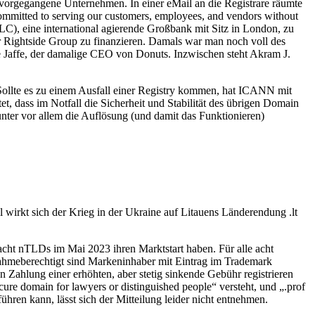
ervorgegangene Unternehmen. In einer eMail an die Registrare räumte
committed to serving our customers, employees, and vendors without
), eine international agierende Großbank mit Sitz in London, zu
r Rightside Group zu finanzieren. Damals war man noch voll des
uce Jaffe, der damalige CEO von Donuts. Inzwischen steht Akram J.
. Sollte es zu einem Ausfall einer Registry kommen, hat ICANN mit
dass im Notfall die Sicherheit und Stabilität des übrigen Domain
unter vor allem die Auflösung (und damit das Funktionieren)
wirkt sich der Krieg in der Ukraine auf Litauens Länderendung .lt
 acht nTLDs im Mai 2023 ihren Marktstart haben. Für alle acht
ilnahmeberechtigt sind Markeninhaber mit Eintrag im Trademark
Zahlung einer erhöhten, aber stetig sinkende Gebühr registrieren
ure domain for lawyers or distinguished people“ versteht, und „.prof
ühren kann, lässt sich der Mitteilung leider nicht entnehmen.