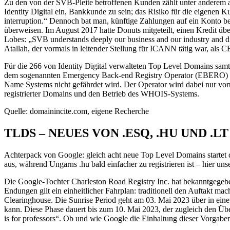
Zu den von der SVB-Pleite betroffenen Kunden zählt unter anderem au
Identity Digital ein, Bankkunde zu sein; das Risiko für die eigenen 
interruption.“ Dennoch bat man, künftige Zahlungen auf ein Konto 
überweisen. Im August 2017 hatte Donuts mitgeteilt, einen Kredit ü
Lobes: „SVB understands deeply our business and our industry and did
Atallah, der vormals in leitender Stellung für ICANN tätig war, als C
Für die 266 von Identity Digital verwalteten Top Level Domains samt
dem sogenannten Emergency Back-end Registry Operator (EBERO) vorge
Name Systems nicht gefährdet wird. Der Operator wird dabei nur vorü
registrierter Domains und den Betrieb des WHOIS-Systems.
Quelle: domainincite.com, eigene Recherche
TLDS – NEUES VON .ESQ, .HU UND .LT
Achterpack von Google: gleich acht neue Top Level Domains startet 
aus, während Ungarns .hu bald einfacher zu registrieren ist – hier un
Die Google-Tochter Charleston Road Registry Inc. hat bekanntgegeben,
Endungen gilt ein einheitlicher Fahrplan: traditionell den Auftakt ma
Clearinghouse. Die Sunrise Period geht am 03. Mai 2023 über in eine
kann. Diese Phase dauert bis zum 10. Mai 2023, der zugleich den Über
is for professors“. Ob und wie Google die Einhaltung dieser Vorgaben 