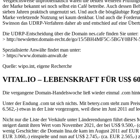
Vergleichsweise unproblematisch waren die beiden weiteren Prüfungss
der Marke bekannt sei noch selbst ein Café betreibe. Auch dessen 
sieben Jahren praktisch ungenutzt sei. Und auch die bösgläubige Reg
Marke verletzende Nutzung sei kaum denkbar. Und auch die Forderung
Swinson das UDRP-Verfahren daher ab und entschied auf eine Über
Die UDRP-Entscheidung über die Domain nes.cafe finden Sie unter:
> http://newsletter.domain-recht.de/go/15/5BH4MF5C-5BGY0B
Spezialisierte Anwälte findet man unter:
> https://www.domain-anwalt.de
Quelle: wipo.int, eigene Recherche
VITAL.IO – LEBENSKRAFT FÜR US$ 60.
Die vergangene Domain-Handelswoche ließ wieder einmal .com hinter s
Unter der Endung .com tat sich nichts. Mit betery.com steht zum Pr
6.562,-) etwas in der Liste vorgezogen, weil diese im Juni 2011 auf l
Nicht nur die Liste der Verkäufe unter Länderendungen führt dieses 
steigert damit ihren Wert vom November 2021, der bei US$ 9.500,- (ca
wenig Geschichte: die Domain lina.de kam im August 2011 auf EUR 773,
EUR 3.060,-) einspielte und nun auf US$ 2.745,- (ca. EUR 2.565,-) z