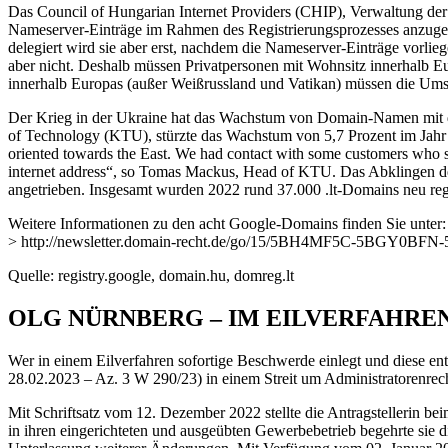
Das Council of Hungarian Internet Providers (CHIP), Verwaltung der 
Nameserver-Einträge im Rahmen des Registrierungsprozesses anzugeben
delegiert wird sie aber erst, nachdem die Nameserver-Einträge vorlie
aber nicht. Deshalb müssen Privatpersonen mit Wohnsitz innerhalb E
innerhalb Europas (außer Weißrussland und Vatikan) müssen die Ums
Der Krieg in der Ukraine hat das Wachstum von Domain-Namen mit d
of Technology (KTU), stürzte das Wachstum von 5,7 Prozent im Jahr 
oriented towards the East. We had contact with some customers who sai
internet address“, so Tomas Mackus, Head of KTU. Das Abklingen 
angetrieben. Insgesamt wurden 2022 rund 37.000 .lt-Domains neu regis
Weitere Informationen zu den acht Google-Domains finden Sie unter:
> http://newsletter.domain-recht.de/go/15/5BH4MF5C-5BGY0
Quelle: registry.google, domain.hu, domreg.lt
OLG NÜRNBERG – IM EILVERFAHREN
Wer in einem Eilverfahren sofortige Beschwerde einlegt und diese en
28.02.2023 – Az. 3 W 290/23) in einem Streit um Administratorenre
Mit Schriftsatz vom 12. Dezember 2022 stellte die Antragstellerin be
in ihren eingerichteten und ausgeübten Gewerbebetrieb begehrte sie