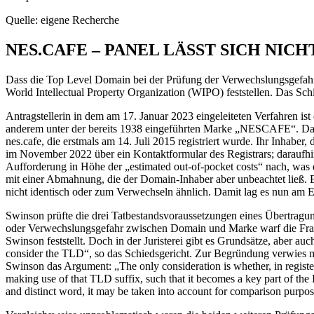
Quelle: eigene Recherche
NES.CAFE – PANEL LÄSST SICH NIC
Dass die Top Level Domain bei der Prüfung der Verwechslungsgefahr 
World Intellectual Property Organization (WIPO) feststellen. Das Sch
Antragstellerin in dem am 17. Januar 2023 eingeleiteten Verfahren ist
anderem unter der bereits 1938 eingeführten Marke „NESCAFE“. Dazu i
nes.cafe, die erstmals am 14. Juli 2015 registriert wurde. Ihr Inhab
im November 2022 über ein Kontaktformular des Registrars; daraufh
Aufforderung in Höhe der „estimated out-of-pocket costs“ nach, was 
mit einer Abmahnung, die der Domain-Inhaber aber unbeachtet ließ. E
nicht identisch oder zum Verwechseln ähnlich. Damit lag es nun am E
Swinson prüfte die drei Tatbestandsvoraussetzungen eines Übertrag
oder Verwechslungsgefahr zwischen Domain und Marke warf die Frage
Swinson feststellt. Doch in der Juristerei gibt es Grundsätze, aber au
consider the TLD“, so das Schiedsgericht. Zur Begründung verwies man
Swinson das Argument: „The only consideration is whether, in registe
making use of that TLD suffix, such that it becomes a key part of the
and distinct word, it may be taken into account for comparison purpo