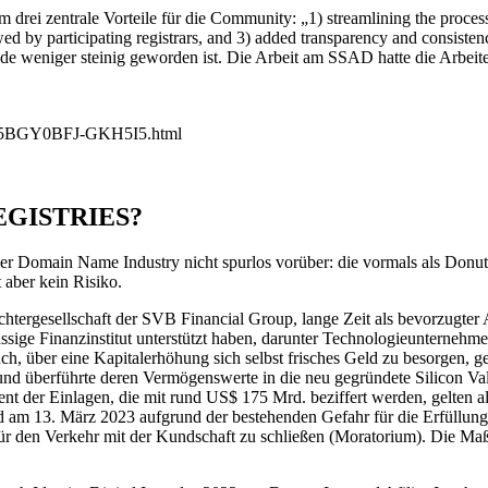
ei zentrale Vorteile für die Community: „1) streamlining the process f
ewed by participating registrars, and 3) added transparency and consiste
unde weniger steinig geworden ist. Die Arbeit am SSAD hatte die Ar
FN-5BGY0BFJ-GKH5I5.html
EGISTRIES?
er Domain Name Industry nicht spurlos vorüber: die vormals als Donut
 aber kein Risiko.
chtergesellschaft der SVB Financial Group, lange Zeit als bevorzugter 
sige Finanzinstitut unterstützt haben, darunter Technologieunternehme
, über eine Kapitalerhöhung sich selbst frisches Geld zu besorgen, ge
 überführte deren Vermögenswerte in die neu gegründete Silicon Vall
t der Einlagen, die mit rund US$ 175 Mrd. beziffert werden, gelten al
t und am 13. März 2023 aufgrund der bestehenden Gefahr für die Erfüllu
r den Verkehr mit der Kundschaft zu schließen (Moratorium). Die Maßn