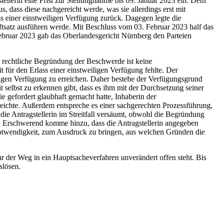
ellerin eine Frist zur Stellungnahme bis 09. Januar 2023 ein. Dem
s, dass diese nachgereicht werde, was sie allerdings erst mit
s einer einstweiligen Verfügung zurück. Dagegen legte die
ftsatz ausführen werde. Mit Beschluss vom 03. Februar 2023 half das
bruar 2023 gab das Oberlandesgericht Nürnberg den Parteien
e rechtliche Begründung der Beschwerde ist keine
t für den Erlass einer einstweiligen Verfügung fehlte. Der
eiligen Verfügung zu erreichen. Daher bestehe der Verfügungsgrund
t selbst zu erkennen gibt, dass es ihm mit der Durchsetzung seiner
wie gefordert glaubhaft gemacht hatte, Inhaberin der
hreichte. Außerdem entspreche es einer sachgerechten Prozessführung,
e Antragstellerin im Streitfall versäumt, obwohl die Begründung
 ist. Erschwerend komme hinzu, dass die Antragstellerin angegeben
e Notwendigkeit, zum Ausdruck zu bringen, aus welchen Gründen die
ihr der Weg in ein Hauptsacheverfahren unverändert offen steht. Bis
slösen.