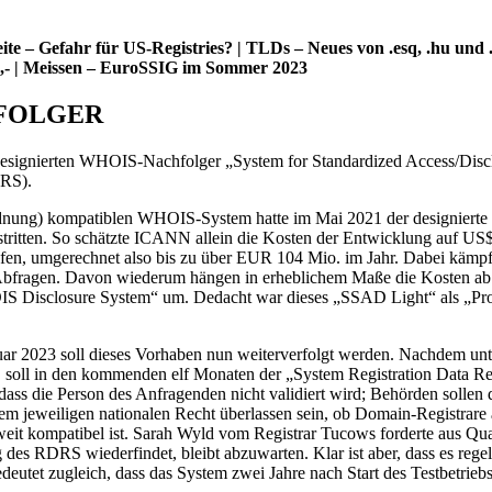
Gefahr für US-Registries? | TLDs – Neues von .esq, .hu und .lt 
.000,- | Meissen – EuroSSIG im Sommer 2023
HFOLGER
gnierten WHOIS-Nachfolger „System for Standardized Access/Disclos
DRS).
ung) kompatiblen WHOIS-System hatte im Mai 2021 der designierte N
n. So schätzte ICANN allein die Kosten der Entwicklung auf US$ 20 
ufen, umgerechnet also bis zu über EUR 104 Mio. im Jahr. Dabei kämp
er Abfragen. Davon wiederum hängen in erheblichem Maße die Kosten a
closure System“ um. Dedacht war dieses „SSAD Light“ als „Proof o
r 2023 soll dieses Vorhaben nun weiterverfolgt werden. Nachdem un
 hat, soll in den kommenden elf Monaten der „System Registration Data 
ass die Person des Anfragenden nicht validiert wird; Behörden sollen d
em jeweiligen nationalen Recht überlassen sein, ob Domain-Registrar
it kompatibel ist. Sarah Wyld vom Registrar Tucows forderte aus Qual
es RDRS wiederfindet, bleibt abzuwarten. Klar ist aber, dass es regelm
utet zugleich, dass das System zwei Jahre nach Start des Testbetriebs