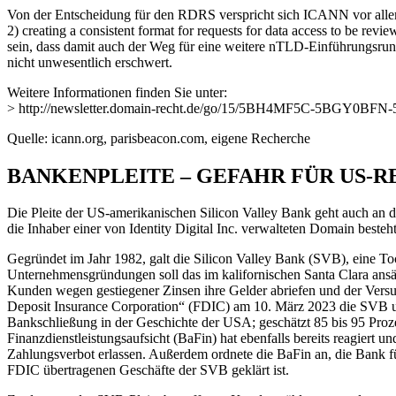
Von der Entscheidung für den RDRS verspricht sich ICANN vor allem dr
2) creating a consistent format for requests for data access to be revi
sein, dass damit auch der Weg für eine weitere nTLD-Einführungsr
nicht unwesentlich erschwert.
Weitere Informationen finden Sie unter:
> http://newsletter.domain-recht.de/go/15/5BH4MF5C-5BGY0B
Quelle: icann.org, parisbeacon.com, eigene Recherche
BANKENPLEITE – GEFAHR FÜR US-R
Die Pleite der US-amerikanischen Silicon Valley Bank geht auch an d
die Inhaber einer von Identity Digital Inc. verwalteten Domain besteht
Gegründet im Jahr 1982, galt die Silicon Valley Bank (SVB), eine To
Unternehmensgründungen soll das im kalifornischen Santa Clara ansäs
Kunden wegen gestiegener Zinsen ihre Gelder abriefen und der Versuch
Deposit Insurance Corporation“ (FDIC) am 10. März 2023 die SVB und
Bankschließung in der Geschichte der USA; geschätzt 85 bis 95 Prozen
Finanzdienstleistungsaufsicht (BaFin) hat ebenfalls bereits reagier
Zahlungsverbot erlassen. Außerdem ordnete die BaFin an, die Bank fü
FDIC übertragenen Geschäfte der SVB geklärt ist.