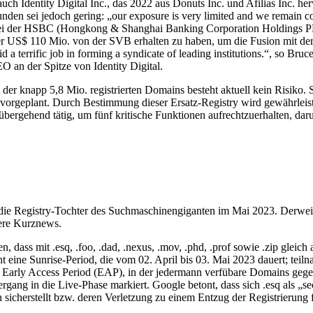
ch Identity Digital Inc., das 2022 aus Donuts Inc. und Afilias Inc. h
Kunden sei jedoch gering: „our exposure is very limited and we remain 
bei der HSBC (Hongkong & Shanghai Banking Corporation Holdings PLC
ber US$ 110 Mio. von der SVB erhalten zu haben, um die Fusion mit de
 a terrific job in forming a syndicate of leading institutions.“, so Br
EO an der Spitze von Identity Digital.
 der knapp 5,8 Mio. registrierten Domains besteht aktuell kein Risiko
plant. Durch Bestimmung dieser Ersatz-Registry wird gewährleistet, 
bergehend tätig, um fünf kritische Funktionen aufrechtzuerhalten, dar
die Registry-Tochter des Suchmaschinengiganten im Mai 2023. Derweil 
sere Kurznews.
 dass mit .esq, .foo, .dad, .nexus, .mov, .phd, .prof sowie .zip gleich
cht eine Sunrise-Period, die vom 02. April bis 03. Mai 2023 dauert; te
 Early Access Period (EAP), in der jedermann verfübare Domains gegen 
gang in die Live-Phase markiert. Google betont, dass sich .esq als „sec
sicherstellt bzw. deren Verletzung zu einem Entzug der Registrierung f