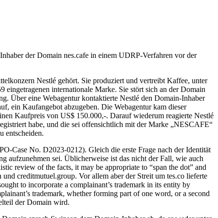
r Inhaber der Domain nes.cafe in einem UDRP-Verfahren vor der
telkonzern Nestlé gehört. Sie produziert und vertreibt Kaffee, unter
 eingetragenen internationale Marke. Sie stört sich an der Domain
rking. Über eine Webagentur kontaktierte Nestlé den Domain-Inhaber
 auf, ein Kaufangebot abzugeben. Die Webagentur kam dieser
 einen Kaufpreis von US$ 150.000,-. Darauf wiederum reagierte Nestlé
egistriert habe, und die sei offensichtlich mit der Marke „NESCAFE“
u entscheiden.
O-Case No. D2023-0212). Gleich die erste Frage nach der Identität
aufzunehmen sei. Üblicherweise ist das nicht der Fall, wie auch
stic review of the facts, it may be appropriate to “span the dot” and
nd creditmutuel.group. Vor allem aber der Streit um tes.co lieferte
ught to incorporate a complainant’s trademark in its entity by
mplainant’s trademark, whether forming part of one word, or a second
elteil der Domain wird.