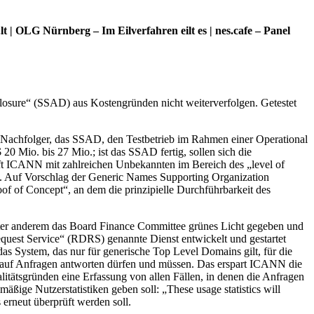
| OLG Nürnberg – Im Eilverfahren eilt es | nes.cafe – Panel
ure“ (SSAD) aus Kostengründen nicht weiterverfolgen. Getestet
achfolger, das SSAD, den Testbetrieb im Rahmen einer Operational
Mio. bis 27 Mio.; ist das SSAD fertig, sollen sich die
ft ICANN mit zahlreichen Unbekannten im Bereich des „level of
b. Auf Vorschlag der Generic Names Supporting Organization
f Concept“, an dem die prinzipielle Durchführbarkeit des
ter anderem das Board Finance Committee grünes Licht gegeben und
Request Service“ (RDRS) genannte Dienst entwickelt und gestartet
as System, das nur für generische Top Level Domains gilt, für die
e auf Anfragen antworten dürfen und müssen. Das erspart ICANN die
itätsgründen eine Erfassung von allen Fällen, in denen die Anfragen
äßige Nutzerstatistiken geben soll: „These usage statistics will
 erneut überprüft werden soll.