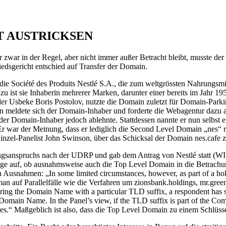
HT AUSTRICKSEN
zwar in der Regel, aber nicht immer außer Betracht bleibt, musste de
iedsgericht entschied auf Transfer der Domain.
 die Société des Produits Nestlé S.A., die zum weltgrössten Nahrungsmit
st sie Inhaberin mehrerer Marken, darunter einer bereits im Jahr 1959
er, der Usbeke Boris Postolov, nutzte die Domain zuletzt für Domain-Pa
in meldete sich der Domain-Inhaber und forderte die Webagentur dazu
der Domain-Inhaber jedoch ablehnte. Stattdessen nannte er nun selbst
r war der Meinung, dass er lediglich die Second Level Domain „nes“ r
inzel-Panelist John Swinson, über das Schicksal der Domain nes.cafe z
ungsanspruchs nach der UDRP und gab dem Antrag von Nestlé statt (WIP
 auf, ob ausnahmsweise auch die Top Level Domain in die Betrachung 
ch Ausnahmen: „In some limited circumstances, however, as part of a holi
 auf Parallelfälle wie die Verfahren um zionsbank.holdings, mr.green u
ring the Domain Name with a particular TLD suffix, a respondent has so
 Domain Name. In the Panel’s view, if the TLD suffix is part of the Co
ses.“ Maßgeblich ist also, dass die Top Level Domain zu einem Schlüss