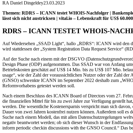
RA Daniel Dingeldey
23.03.2023
Themen: RDRS – ICANN testet WHOIS-Nachfolger | Bankenpleite – 
lässt sich nicht austricksen | vital.io – Lebenskraft für US$ 60
RDRS – ICANN TESTET WHOIS-NAC
Auf Wiedersehen „SSAD Light“, hallo „RDRS“: ICANN wird den desi
wird stattdessen der „System Registration Data Request Service“ (R
Auf der Suche nach einem mit der DSGVO (Datenschutzgrundverordn
Design Phase (ODP) aufgenommen. Das SSAD war von Anfang umstritte
Betriebskosten geschätzt auf US$ 14 Mio. bis zu US$ 107 Mio. bela
usage“, wie der Zahl der voraussichtlichen Nutzer oder der Zahl d
(GNSO) schwenkte ICANN im September 2022 deshalb zum „WHOIS Dis
Reformvorhabens getestet werden soll.
Nach einem Beschluss des ICANN Board of Directors vom 27. Februa
die finanziellen Mittel für bis zu zwei Jahre zur Verfügung gestellt
werden. Die wesentliche Kostenersparnis verspricht man sich davon, d
Dauer von zwei Jahren kostenfrei nutzen können. Außerdem soll es d
Suche nach einem Modell, das mit allen Datenschutzregelungen weltwe
negativ beantwortet werden; ob sich dieser Wunsch in der Endfassung d
inform periodic checkin discussions with the GNSO Council.“ Das bede