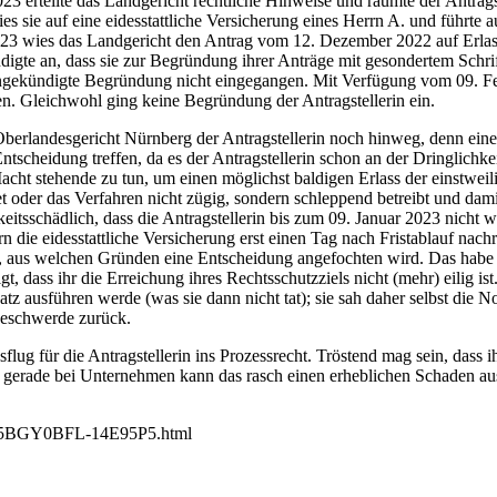
 erteilte das Landgericht rechtliche Hinweise und räumte der Antragst
 sie auf eine eidesstattliche Versicherung eines Herrn A. und führte au
2023 wies das Landgericht den Antrag vom 12. Dezember 2022 auf Erlas
digte an, dass sie zur Begründung ihrer Anträge mit gesondertem Schri
angekündigte Begründung nicht eingegangen. Mit Verfügung vom 09. Fe
n. Gleichwohl ging keine Begründung der Antragstellerin ein.
Oberlandesgericht Nürnberg der Antragstellerin noch hinweg, denn ein
tscheidung treffen, da es der Antragstellerin schon an der Dringlichkei
 Macht stehende zu tun, um einen möglichst baldigen Erlass der einstw
t oder das Verfahren nicht zügig, sondern schleppend betreibt und dami
ichkeitsschädlich, dass die Antragstellerin bis zum 09. Januar 2023 nicht 
n die eidesstattliche Versicherung erst einen Tag nach Fristablauf nac
 aus welchen Gründen eine Entscheidung angefochten wird. Das habe di
eigt, dass ihr die Erreichung ihres Rechtsschutzziels nicht (mehr) eilig
satz ausführen werde (was sie dann nicht tat); sie sah daher selbst di
Beschwerde zurück.
lug für die Antragstellerin ins Prozessrecht. Tröstend mag sein, dass 
s; gerade bei Unternehmen kann das rasch einen erheblichen Schaden au
N-5BGY0BFL-14E95P5.html