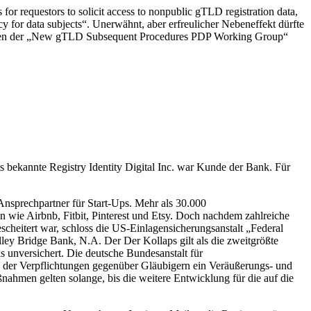
or requestors to solicit access to nonpublic gTLD registration data,
ncy for data subjects“. Unerwähnt, aber erfreulicher Nebeneffekt dürfte
beiten der „New gTLD Subsequent Procedures PDP Working Group“
s bekannte Registry Identity Digital Inc. war Kunde der Bank. Für
Ansprechpartner für Start-Ups. Mehr als 30.000
n wie Airbnb, Fitbit, Pinterest und Etsy. Doch nachdem zahlreiche
scheitert war, schloss die US-Einlagensicherungsanstalt „Federal
ey Bridge Bank, N.A. Der Der Kollaps gilt als die zweitgrößte
s unversichert. Die deutsche Bundesanstalt für
ng der Verpflichtungen gegenüber Gläubigern ein Veräußerungs- und
ahmen gelten solange, bis die weitere Entwicklung für die auf die