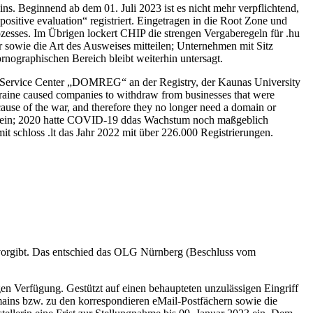
s. Beginnend ab dem 01. Juli 2023 ist es nicht mehr verpflichtend,
itive evaluation“ registriert. Eingetragen in die Root Zone und
ozesses. Im Übrigen lockert CHIP die strengen Vergaberegeln für .hu
 sowie die Art des Ausweises mitteilen; Unternehmen mit Sitz
ographischen Bereich bleibt weiterhin untersagt.
t Service Center „DOMREG“ an der Registry, der Kaunas University
raine caused companies to withdraw from businesses that were
cause of the war, and therefore they no longer need a domain or
 sein; 2020 hatte COVID-19 ddas Wachstum noch maßgeblich
t schloss .lt das Jahr 2022 mit über 226.000 Registrierungen.
er vorgibt. Das entschied das OLG Nürnberg (Beschluss vom
gen Verfügung. Gestützt auf einen behaupteten unzulässigen Eingriff
ains bzw. zu den korrespondieren eMail-Postfächern sowie die