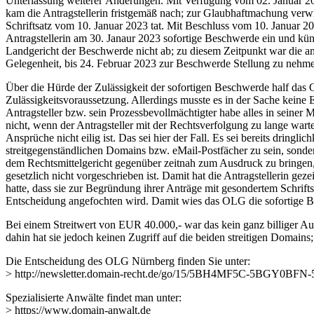
Unterlassung weiterer Änderungen. Mit Verfügung vom 02. Januar 2023
kam die Antragstellerin fristgemäß nach; zur Glaubhaftmachung verwies
Schriftsatz vom 10. Januar 2023 tat. Mit Beschluss vom 10. Januar 
Antragstellerin am 30. Janaur 2023 sofortige Beschwerde ein und kün
Landgericht der Beschwerde nicht ab; zu diesem Zeitpunkt war die 
Gelegenheit, bis 24. Februar 2023 zur Beschwerde Stellung zu nehme
Über die Hürde der Zulässigkeit der sofortigen Beschwerde half das 
Zulässigkeitsvoraussetzung. Allerdings musste es in der Sache keine En
Antragsteller bzw. sein Prozessbevollmächtigter habe alles in seiner
nicht, wenn der Antragsteller mit der Rechtsverfolgung zu lange warte
Ansprüche nicht eilig ist. Das sei hier der Fall. Es sei bereits dringl
streitgegenständlichen Domains bzw. eMail-Postfächer zu sein, sonder
dem Rechtsmittelgericht gegenüber zeitnah zum Ausdruck zu bringen,
gesetzlich nicht vorgeschrieben ist. Damit hat die Antragstellerin gez
hatte, dass sie zur Begründung ihrer Anträge mit gesondertem Schrift
Entscheidung angefochten wird. Damit wies das OLG die sofortige 
Bei einem Streitwert von EUR 40.000,- war das kein ganz billiger Ausf
dahin hat sie jedoch keinen Zugriff auf die beiden streitigen Domain
Die Entscheidung des OLG Nürnberg finden Sie unter:
> http://newsletter.domain-recht.de/go/15/5BH4MF5C-5BGY0BF
Spezialisierte Anwälte findet man unter:
> https://www.domain-anwalt.de