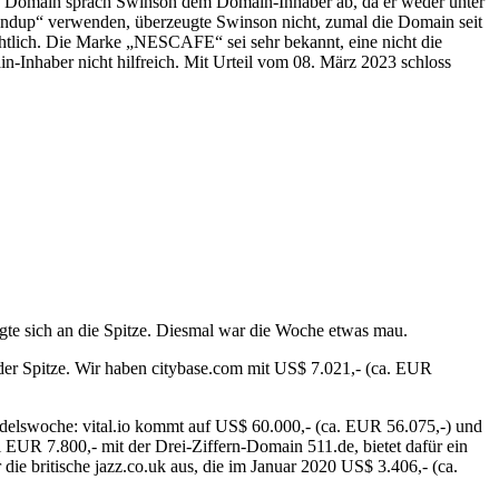
tige Domain sprach Swinson dem Domain-Inhaber ab, da er weder unter
andup“ verwenden, überzeugte Swinson nicht, zumal die Domain seit
chtlich. Die Marke „NESCAFE“ sei sehr bekannt, eine nicht die
Inhaber nicht hilfreich. Mit Urteil vom 08. März 2023 schloss
gte sich an die Spitze. Diesmal war die Woche etwas mau.
der Spitze. Wir haben citybase.com mit US$ 7.021,- (ca. EUR
andelswoche: vital.io kommt auf US$ 60.000,- (ca. EUR 56.075,-) und
i EUR 7.800,- mit der Drei-Ziffern-Domain 511.de, bietet dafür ein
ie britische jazz.co.uk aus, die im Januar 2020 US$ 3.406,- (ca.