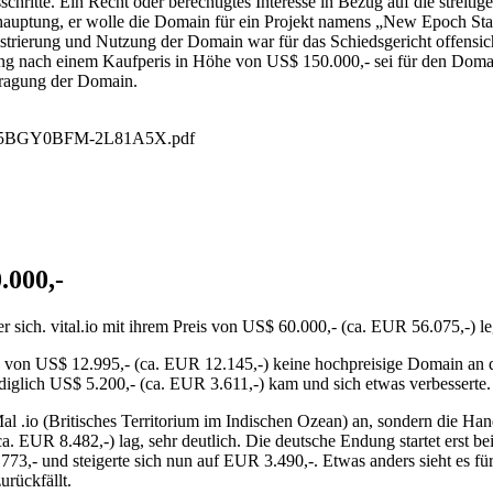
chritte. Ein Recht oder berechtigtes Interesse in Bezug auf die strei
Behauptung, er wolle die Domain für ein Projekt namens „New Epoch St
istrierung und Nutzung der Domain war für das Schiedsgericht offensi
 nach einem Kaufperis in Höhe von US$ 150.000,- sei für den Domain-
tragung der Domain.
FN-5BGY0BFM-2L81A5X.pdf
000,-
ich. vital.io mit ihrem Preis von US$ 60.000,- (ca. EUR 56.075,-) le
eis von US$ 12.995,- (ca. EUR 12.145,-) keine hochpreisige Domain an 
ediglich US$ 5.200,- (ca. EUR 3.611,-) kam und sich etwas verbesserte.
Mal .io (Britisches Territorium im Indischen Ozean) an, sondern die H
. EUR 8.482,-) lag, sehr deutlich. Die deutsche Endung startet erst be
- und steigerte sich nun auf EUR 3.490,-. Etwas anders sieht es für d
urückfällt.