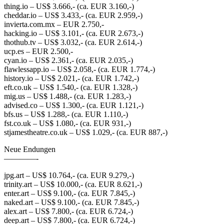
thing.io – US$ 3.666,- (ca. EUR 3.160,-)
cheddar.io – US$ 3.433,- (ca. EUR 2.959,-)
invierta.com.mx – EUR 2.750,-
hacking.io – US$ 3.101,- (ca. EUR 2.673,-)
thothub.tv – US$ 3.032,- (ca. EUR 2.614,-)
ucp.es – EUR 2.500,-
cyan.io – US$ 2.361,- (ca. EUR 2.035,-)
flawlessapp.io – US$ 2.058,- (ca. EUR 1.774,-)
history.io – US$ 2.021,- (ca. EUR 1.742,-)
eft.co.uk – US$ 1.540,- (ca. EUR 1.328,-)
mig.us – US$ 1.488,- (ca. EUR 1.283,-)
advised.co – US$ 1.300,- (ca. EUR 1.121,-)
bfs.us – US$ 1.288,- (ca. EUR 1.110,-)
fst.co.uk – US$ 1.080,- (ca. EUR 931,-)
stjamestheatre.co.uk – US$ 1.029,- (ca. EUR 887,-)
Neue Endungen
————-
jpg.art – US$ 10.764,- (ca. EUR 9.279,-)
trinity.art – US$ 10.000,- (ca. EUR 8.621,-)
enter.art – US$ 9.100,- (ca. EUR 7.845,-)
naked.art – US$ 9.100,- (ca. EUR 7.845,-)
alex.art – US$ 7.800,- (ca. EUR 6.724,-)
deep.art – US$ 7.800,- (ca. EUR 6.724,-)