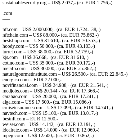
sustainablesecurity.org – US$ 2.037,- (ca. EUR 1.756,-)
.com
—–
nft.com – US$ 2.000.000,- (ca. EUR 1.724.138,-)
nftchain.com – US$ 88.000,- (ca. EUR 75.862,-)
bestshop.com – US$ 81.610,- (ca. EUR 70.353,-)
hoody.com – US$ 50.000,- (ca. EUR 43.103,-)
turret.com – US$ 38.000,- (ca. EUR 32.759,-)
kjs.com – US$ 36.668,- (ca. EUR 31.610,-)
cotino.com – US$ 35.000,- (ca. EUR 30.172,-)
metafb.com – US$ 30.000,- (ca. EUR 25.862,-)
naturalgourmetinstitute.com – US$ 26.500,- (ca. EUR 22.845,-)
energica.com – EUR 22.000,-
novifinancial.com – US$ 24.988,- (ca. EUR 21.541,-)
medjobs.com – US$ 20.144,- (ca. EUR 17.366,-)
carabao.com – US$ 20.000,- (ca. EUR 17.241,-)
alga.com – US$ 17.500,- (ca. EUR 15.086,-)
cruiseinsurance.com – US$ 17.099,- (ca. EUR 14.741,-)
navtech.com – US$ 15.100,- (ca. EUR 13.017,-)
bestnft.com – EUR 12.500,-
weiser.com – US$ 14.142,- (ca. EUR 12.191,-)
idealrate.com – US$ 14.000,- (ca. EUR 12.069,-)
mpeg.com – US$ 12.600,- (ca. EUR 10.862,-)