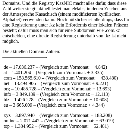
Domains. Und die Registry KazNIC macht alles dafür, dass diese
Zahl weiter steigt: aktuell testet man eMails, in denen Zeichen aus
der Amtssprache Kasachisch (einem modifizierten kyrillischen
Alphabet) verwenden kann. Noch nützlicher ist allerdings, dass für
eine Registrierung unter .kz kein Erfordernis einer lokalen Präsenz
besteht; dafür muss man sich für eine Subdomain wie .com.kz
entscheiden, eine direkte Registrierung unterhalb von .kz ist nicht
möglich.
Die aktuellen Domain-Zahlen:
—————————-
.de – 17.036.237 – (Vergleich zum Vormonat: + 4.842)
.at – 1.401.204 – (Vergleich zum Vormonat: + 3.335)
.com – 158.565.610 – (Vergleich zum Vormonat: + 438.480)
.net – 13.494.906 – (Vergleich zum Vormonat: + 9.221)
.org – 10.485.728 – (Vergleich zum Vormonat: + 13.693)
.info – 3.849.189 – (Vergleich zum Vormonat: – 12.113)
.biz – 1.426.278 – (Vergleich zum Vormonat: + 10.608)
.eu – 3.665.009 – (Vergleich zum Vormonat: + 4.344)
.xyz – 3.897.940 – (Vergleich zum Vormonat: + 188.208)
.online – 2.071.442 – (Vergleich zum Vormonat: + 63.019)
.top – 1.384.952 – (Vergleich zum Vormonat: + 52.481)