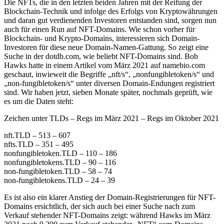
Die NFTs, die in den letzten beiden Jahren mit der Reifung der
Blockchain-Technik und infolge des Erfolgs von Kryptowährungen
und daran gut verdienenden Investoren entstanden sind, sorgen nun
auch für einen Run auf NFT-Domains. Wie schon vorher für
Blockchain- und Krypto-Domains, interessieren sich Domain-
Investoren für diese neue Domain-Namen-Gattung. So zeigt eine
Suche in der dotdb.com, wie beliebt NFT-Domains sind. Bob
Hawks hatte in einem Artikel vom März 2021 auf namebio.com
geschaut, inwieweit die Begriffe „nft/s“, „nonfungibletoken/s“ und
„non-fungibletoken/s“ unter diversen Domain-Endungen registriert
sind. Wir haben jetzt, sieben Monate später, nochmals geprüft, wie
es um die Daten steht:
Zeichen unter TLDs – Regs im März 2021 – Regs im Oktober 2021
nft.TLD – 513 – 607
nfts.TLD – 351 – 495
nonfungibletoken.TLD – 110 – 186
nonfungibletokens.TLD – 90 – 116
non-fungibletoken.TLD – 58 – 74
non-fungibletokens.TLD – 24 – 39
Es ist also ein klarer Anstieg der Domain-Registrierungen für NFT-
Domains ersichtlich, der sich auch bei einer Suche nach zum
Verkauf stehender NFT-Domains zeigt: während Hawks im März