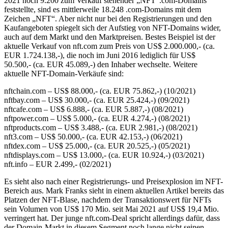
2021 noch 9.200 zum Verkauf stehender „NFT“.com-Domains
feststellte, sind es mittlerweile 18.248 .com-Domains mit dem
Zeichen „NFT“. Aber nicht nur bei den Registrierungen und den
Kaufangeboten spiegelt sich der Aufstieg von NFT-Domains wider,
auch auf dem Markt und den Marktpreisen. Bestes Beispiel ist der
aktuelle Verkauf von nft.com zum Preis von US$ 2.000.000,- (ca.
EUR 1.724.138,-), die noch im Juni 2016 lediglich für US$
50.500,- (ca. EUR 45.089,-) den Inhaber wechselte. Weitere
aktuelle NFT-Domain-Verkäufe sind:
nftchain.com – US$ 88.000,- (ca. EUR 75.862,-) (10/2021)
nftbay.com – US$ 30.000,- (ca. EUR 25.424,-) (09/2021)
nftcafe.com – US$ 6.888,- (ca. EUR 5.887,-) (08/2021)
nftpower.com – US$ 5.000,- (ca. EUR 4.274,-) (08/2021)
nftproducts.com – US$ 3.488,- (ca. EUR 2.981,-) (08/2021)
nft3.com – US$ 50.000,- (ca. EUR 42.153,-) (06/2021)
nftdex.com – US$ 25.000,- (ca. EUR 20.525,-) (05/2021)
nftdisplays.com – US$ 13.000,- (ca. EUR 10.924,-) (03/2021)
nft.info – EUR 2.499,- (02/2021)
Es sieht also nach einer Registrierungs- und Preisexplosion im NFT-
Bereich aus. Mark Franks sieht in einem aktuellen Artikel bereits das
Platzen der NFT-Blase, nachdem der Transaktionswert für NFTs
sein Volumen von US$ 170 Mio. seit Mai 2021 auf US$ 19,4 Mio.
verringert hat. Der junge nft.com-Deal spricht allerdings dafür, dass
der Domain-Markt in diesem Segment noch lange nicht seinen