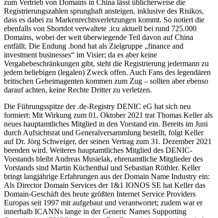
zum Vertrieb von Domains in China lässt üblicherweise die
Registrierungszahlen sprunghaft ansteigen, inklusive des Risikos,
dass es dabei zu Markenrechtsverletzungen kommt. So notiert die
ebenfalls von Shortdot verwaltete .icu aktuell bei rund 725.000
Domains, wobei der weit überwiegende Teil davon auf China
entfällt. Die Endung .bond hat als Zielgruppe „finance and
investment businesses“ im Visier; da es aber keine
Vergabebeschränkungen gibt, steht die Registrierung jedermann zu
jedem beliebigen (legalen) Zweck offen. Auch Fans des legendären
britischen Geheimagenten kommen zum Zug – sollten aber ebenso
darauf achten, keine Rechte Dritter zu verletzen.
Die Führungsspitze der .de-Registry DENIC eG hat sich neu
formiert: Mit Wirkung zum 01. Oktober 2021 trat Thomas Keller als
neues hauptamtliches Mitglied in den Vorstand ein. Bereits im Juni
durch Aufsichtsrat und Generalversammlung bestellt, folgt Keller
auf Dr. Jörg Schweiger, der seinen Vertrag zum 31. Dezember 2021
beenden wird. Weiteres hauptamtliches Mitglied des DENIC-
Vorstands bleibt Andreas Musielak, ehrenamtliche Mitglieder des
Vorstands sind Martin Küchenthal und Sebastian Röthler. Keller
bringt langjährige Erfahrungen aus der Domain Name Industry ein:
Als Director Domain Services der 1&1 IONOS SE hat Keller das
Domain-Geschäft des heute größten Internet Service Providers
Europas seit 1997 mit aufgebaut und verantwortet; zudem war er
innerhalb ICANNs lange in der Generic Names Supporting