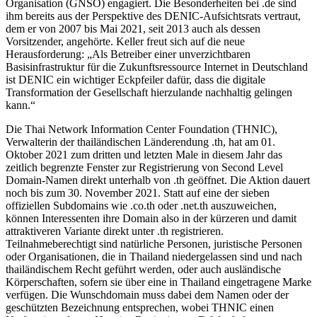
Organisation (GNSO) engagiert. Die Besonderheiten bei .de sind
ihm bereits aus der Perspektive des DENIC-Aufsichtsrats vertraut,
dem er von 2007 bis Mai 2021, seit 2013 auch als dessen
Vorsitzender, angehörte. Keller freut sich auf die neue
Herausforderung: „Als Betreiber einer unverzichtbaren
Basisinfrastruktur für die Zukunftsressource Internet in Deutschland
ist DENIC ein wichtiger Eckpfeiler dafür, dass die digitale
Transformation der Gesellschaft hierzulande nachhaltig gelingen
kann.“
Die Thai Network Information Center Foundation (THNIC),
Verwalterin der thailändischen Länderendung .th, hat am 01.
Oktober 2021 zum dritten und letzten Male in diesem Jahr das
zeitlich begrenzte Fenster zur Registrierung von Second Level
Domain-Namen direkt unterhalb von .th geöffnet. Die Aktion dauert
noch bis zum 30. November 2021. Statt auf eine der sieben
offiziellen Subdomains wie .co.th oder .net.th auszuweichen,
können Interessenten ihre Domain also in der kürzeren und damit
attraktiveren Variante direkt unter .th registrieren.
Teilnahmeberechtigt sind natürliche Personen, juristische Personen
oder Organisationen, die in Thailand niedergelassen sind und nach
thailändischem Recht geführt werden, oder auch ausländische
Körperschaften, sofern sie über eine in Thailand eingetragene Marke
verfügen. Die Wunschdomain muss dabei dem Namen oder der
geschützten Bezeichnung entsprechen, wobei THNIC einen