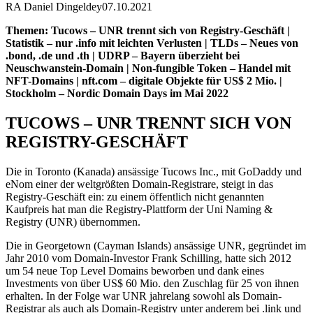
RA Daniel Dingeldey
07.10.2021
Themen: Tucows – UNR trennt sich von Registry-Geschäft |
Statistik – nur .info mit leichten Verlusten | TLDs – Neues von
.bond, .de und .th | UDRP – Bayern überzieht bei
Neuschwanstein-Domain | Non-fungible Token – Handel mit
NFT-Domains | nft.com – digitale Objekte für US$ 2 Mio. |
Stockholm – Nordic Domain Days im Mai 2022
TUCOWS – UNR TRENNT SICH VON
REGISTRY-GESCHÄFT
Die in Toronto (Kanada) ansässige Tucows Inc., mit GoDaddy und
eNom einer der weltgrößten Domain-Registrare, steigt in das
Registry-Geschäft ein: zu einem öffentlich nicht genannten
Kaufpreis hat man die Registry-Plattform der Uni Naming &
Registry (UNR) übernommen.
Die in Georgetown (Cayman Islands) ansässige UNR, gegründet im
Jahr 2010 vom Domain-Investor Frank Schilling, hatte sich 2012
um 54 neue Top Level Domains beworben und dank eines
Investments von über US$ 60 Mio. den Zuschlag für 25 von ihnen
erhalten. In der Folge war UNR jahrelang sowohl als Domain-
Registrar als auch als Domain-Registry unter anderem bei .link und