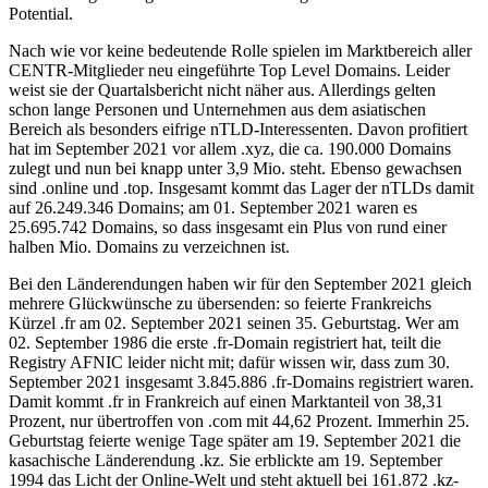
Potential.
Nach wie vor keine bedeutende Rolle spielen im Marktbereich aller
CENTR-Mitglieder neu eingeführte Top Level Domains. Leider
weist sie der Quartalsbericht nicht näher aus. Allerdings gelten
schon lange Personen und Unternehmen aus dem asiatischen
Bereich als besonders eifrige nTLD-Interessenten. Davon profitiert
hat im September 2021 vor allem .xyz, die ca. 190.000 Domains
zulegt und nun bei knapp unter 3,9 Mio. steht. Ebenso gewachsen
sind .online und .top. Insgesamt kommt das Lager der nTLDs damit
auf 26.249.346 Domains; am 01. September 2021 waren es
25.695.742 Domains, so dass insgesamt ein Plus von rund einer
halben Mio. Domains zu verzeichnen ist.
Bei den Länderendungen haben wir für den September 2021 gleich
mehrere Glückwünsche zu übersenden: so feierte Frankreichs
Kürzel .fr am 02. September 2021 seinen 35. Geburtstag. Wer am
02. September 1986 die erste .fr-Domain registriert hat, teilt die
Registry AFNIC leider nicht mit; dafür wissen wir, dass zum 30.
September 2021 insgesamt 3.845.886 .fr-Domains registriert waren.
Damit kommt .fr in Frankreich auf einen Marktanteil von 38,31
Prozent, nur übertroffen von .com mit 44,62 Prozent. Immerhin 25.
Geburtstag feierte wenige Tage später am 19. September 2021 die
kasachische Länderendung .kz. Sie erblickte am 19. September
1994 das Licht der Online-Welt und steht aktuell bei 161.872 .kz-