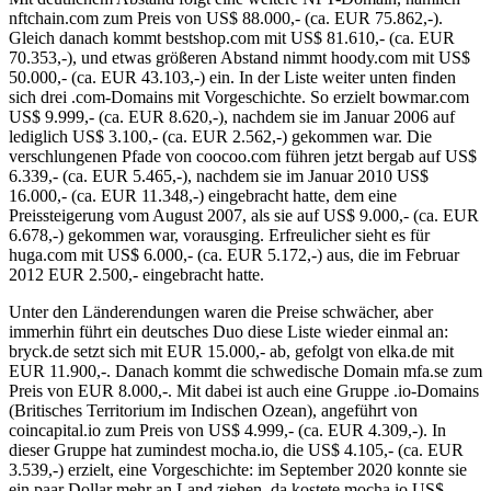
nftchain.com zum Preis von US$ 88.000,- (ca. EUR 75.862,-).
Gleich danach kommt bestshop.com mit US$ 81.610,- (ca. EUR
70.353,-), und etwas größeren Abstand nimmt hoody.com mit US$
50.000,- (ca. EUR 43.103,-) ein. In der Liste weiter unten finden
sich drei .com-Domains mit Vorgeschichte. So erzielt bowmar.com
US$ 9.999,- (ca. EUR 8.620,-), nachdem sie im Januar 2006 auf
lediglich US$ 3.100,- (ca. EUR 2.562,-) gekommen war. Die
verschlungenen Pfade von coocoo.com führen jetzt bergab auf US$
6.339,- (ca. EUR 5.465,-), nachdem sie im Januar 2010 US$
16.000,- (ca. EUR 11.348,-) eingebracht hatte, dem eine
Preissteigerung vom August 2007, als sie auf US$ 9.000,- (ca. EUR
6.678,-) gekommen war, vorausging. Erfreulicher sieht es für
huga.com mit US$ 6.000,- (ca. EUR 5.172,-) aus, die im Februar
2012 EUR 2.500,- eingebracht hatte.
Unter den Länderendungen waren die Preise schwächer, aber
immerhin führt ein deutsches Duo diese Liste wieder einmal an:
bryck.de setzt sich mit EUR 15.000,- ab, gefolgt von elka.de mit
EUR 11.900,-. Danach kommt die schwedische Domain mfa.se zum
Preis von EUR 8.000,-. Mit dabei ist auch eine Gruppe .io-Domains
(Britisches Territorium im Indischen Ozean), angeführt von
coincapital.io zum Preis von US$ 4.999,- (ca. EUR 4.309,-). In
dieser Gruppe hat zumindest mocha.io, die US$ 4.105,- (ca. EUR
3.539,-) erzielt, eine Vorgeschichte: im September 2020 konnte sie
ein paar Dollar mehr an Land ziehen, da kostete mocha.io US$