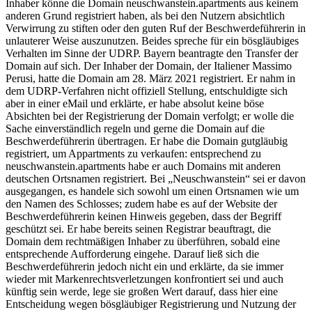
Inhaber könne die Domain neuschwanstein.apartments aus keinem
anderen Grund registriert haben, als bei den Nutzern absichtlich
Verwirrung zu stiften oder den guten Ruf der Beschwerdeführerin in
unlauterer Weise auszunutzen. Beides spreche für ein bösgläubiges
Verhalten im Sinne der UDRP. Bayern beantragte den Transfer der
Domain auf sich. Der Inhaber der Domain, der Italiener Massimo
Perusi, hatte die Domain am 28. März 2021 registriert. Er nahm in
dem UDRP-Verfahren nicht offiziell Stellung, entschuldigte sich
aber in einer eMail und erklärte, er habe absolut keine böse
Absichten bei der Registrierung der Domain verfolgt; er wolle die
Sache einverständlich regeln und gerne die Domain auf die
Beschwerdeführerin übertragen. Er habe die Domain gutgläubig
registriert, um Appartments zu verkaufen: entsprechend zu
neuschwanstein.apartments habe er auch Domains mit anderen
deutschen Ortsnamen registriert. Bei „Neuschwanstein“ sei er davon
ausgegangen, es handele sich sowohl um einen Ortsnamen wie um
den Namen des Schlosses; zudem habe es auf der Website der
Beschwerdeführerin keinen Hinweis gegeben, dass der Begriff
geschützt sei. Er habe bereits seinen Registrar beauftragt, die
Domain dem rechtmäßigen Inhaber zu überführen, sobald eine
entsprechende Aufforderung eingehe. Darauf ließ sich die
Beschwerdeführerin jedoch nicht ein und erklärte, da sie immer
wieder mit Markenrechtsverletzungen konfrontiert sei und auch
künftig sein werde, lege sie großen Wert darauf, dass hier eine
Entscheidung wegen bösgläubiger Registrierung und Nutzung der