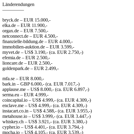
Länderendungen
————–
bryck.de – EUR 15.000,-
elka.de – EUR 11.900,-
orgax.de – EUR 7.500,-
netconnect.de – EUR 4.500,-
finanzielle-bildung.de – EUR 4.000,-
immobilien-auktion.de – EUR 3.599,-
myvet.de – US$ 3.190,- (ca. EUR 2.750,-)
efemia.de – EUR 2.500,-
lioncare.de – EUR 2.500,-
goldenpark.de – EUR 2.499,-
mfa.se – EUR 8.000,-
bark.in – GBP 6.000,- (ca. EUR 7.017,-)
applause.me – US$ 8.000,- (ca. EUR 6.897,-)
serma.eu – EUR 4.999,-
coincapital.io – US$ 4.999,- (ca. EUR 4.309,-)
enclave.me – US$ 4.999,- (ca. EUR 4.309,-)
instacart.co.in – US$ 4.588,- (ca. EUR 3.955,-)
metahouse.io – US$ 3.999,- (ca. EUR 3.447,-)
whiskey.ch – US$ 3.921,- (ca. EUR 3.380,-)
cypher.io – US$ 4.401,- (ca. EUR 3.794,-)
mocha.io – US$ 4.105,- (ca. EUR 3.539,-)