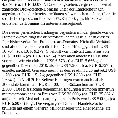
4.259,- (ca. EUR 3.609,-). Davon abgesehen, zeigen sich diesmal
zahlreiche Drei-Zeichen-Domains unter der Länderendungen,
angefangen bei der bereits erwähnten schwedischen mfa.se, über die
spanische ucp.es zum Preis von EUR 2.500,-, bis hin zu zwei .uk-
und zwei .us-Domains im unteren Preissegment.
Die neuen generischen Endungen begeistern mit der gerade von der
Domain-Verwaltung nic.art veröffentlichten Liste aller in diesem
Jahr bisher verkauften Premium-.art-Domains. Nicht die Verkäufe
sind also aktuell, sondern die Liste. Die eröffnet jpg.art mit US$
10.764,- (ca. EUR 9.279,-), gefolgt von trinity.art zum Preis von
US$ 10.000,- (ca. EUR 8.621,-). Aber auch andere nTLDs sind
vertreten, wie vin.club mit US$ 6.573,- (ca. EUR 5.666,-), die
gegenüber Dezember 2019, als sie US$ 7.500,- (ca. EUR 6.757,-)
erzielte, nachließ. Genauso erging es dem reading.club mit jetzt US$
1.760,- (ca. EUR 1.517,-) gegenüber US$ 1.830,- (ca. EUR
1.634,-) im April 2019. Seltene Endungen waren auch dabei:
360.estate kommt auf EUR 2.500,- und 360.auction auf EUR
2.300,-. Die klassischen generischen Endungen trumpfen immerhin
mit metarooms.net zum Preis von US$ 30.000,- (ca. EUR 25.862,-)
auf, der – mit Abstand – naughty.net zum Preis von US$ 8.000,- (ca.
EUR 6.897,-) folgt. Die vergangene Domain-Handelswoche
brillierte mit einem weiteren Millionenseller und einer Menge .art-
Domains.