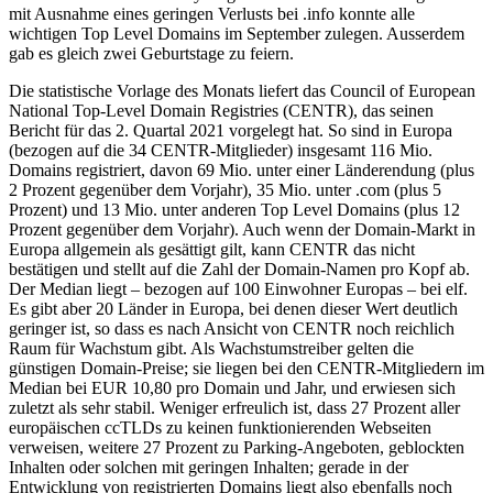
mit Ausnahme eines geringen Verlusts bei .info konnte alle
wichtigen Top Level Domains im September zulegen. Ausserdem
gab es gleich zwei Geburtstage zu feiern.
Die statistische Vorlage des Monats liefert das Council of European
National Top-Level Domain Registries (CENTR), das seinen
Bericht für das 2. Quartal 2021 vorgelegt hat. So sind in Europa
(bezogen auf die 34 CENTR-Mitglieder) insgesamt 116 Mio.
Domains registriert, davon 69 Mio. unter einer Länderendung (plus
2 Prozent gegenüber dem Vorjahr), 35 Mio. unter .com (plus 5
Prozent) und 13 Mio. unter anderen Top Level Domains (plus 12
Prozent gegenüber dem Vorjahr). Auch wenn der Domain-Markt in
Europa allgemein als gesättigt gilt, kann CENTR das nicht
bestätigen und stellt auf die Zahl der Domain-Namen pro Kopf ab.
Der Median liegt – bezogen auf 100 Einwohner Europas – bei elf.
Es gibt aber 20 Länder in Europa, bei denen dieser Wert deutlich
geringer ist, so dass es nach Ansicht von CENTR noch reichlich
Raum für Wachstum gibt. Als Wachstumstreiber gelten die
günstigen Domain-Preise; sie liegen bei den CENTR-Mitgliedern im
Median bei EUR 10,80 pro Domain und Jahr, und erwiesen sich
zuletzt als sehr stabil. Weniger erfreulich ist, dass 27 Prozent aller
europäischen ccTLDs zu keinen funktionierenden Webseiten
verweisen, weitere 27 Prozent zu Parking-Angeboten, geblockten
Inhalten oder solchen mit geringen Inhalten; gerade in der
Entwicklung von registrierten Domains liegt also ebenfalls noch