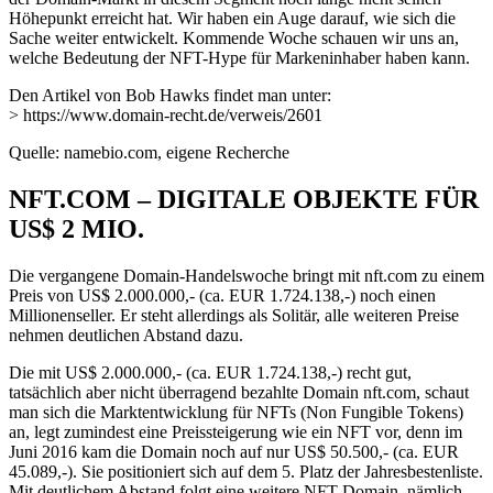
Höhepunkt erreicht hat. Wir haben ein Auge darauf, wie sich die
Sache weiter entwickelt. Kommende Woche schauen wir uns an,
welche Bedeutung der NFT-Hype für Markeninhaber haben kann.
Den Artikel von Bob Hawks findet man unter:
> https://www.domain-recht.de/verweis/2601
Quelle: namebio.com, eigene Recherche
NFT.COM – DIGITALE OBJEKTE FÜR
US$ 2 MIO.
Die vergangene Domain-Handelswoche bringt mit nft.com zu einem
Preis von US$ 2.000.000,- (ca. EUR 1.724.138,-) noch einen
Millionenseller. Er steht allerdings als Solitär, alle weiteren Preise
nehmen deutlichen Abstand dazu.
Die mit US$ 2.000.000,- (ca. EUR 1.724.138,-) recht gut,
tatsächlich aber nicht überragend bezahlte Domain nft.com, schaut
man sich die Marktentwicklung für NFTs (Non Fungible Tokens)
an, legt zumindest eine Preissteigerung wie ein NFT vor, denn im
Juni 2016 kam die Domain noch auf nur US$ 50.500,- (ca. EUR
45.089,-). Sie positioniert sich auf dem 5. Platz der Jahresbestenliste.
Mit deutlichem Abstand folgt eine weitere NFT-Domain, nämlich