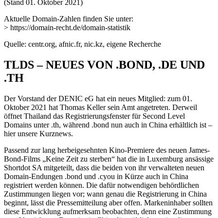
(Stand 01. Oktober 2021)
Aktuelle Domain-Zahlen finden Sie unter:
> https://domain-recht.de/domain-statistik
Quelle: centr.org, afnic.fr, nic.kz, eigene Recherche
TLDS – NEUES VON .BOND, .DE UND
.TH
Der Vorstand der DENIC eG hat ein neues Mitglied: zum 01.
Oktober 2021 hat Thomas Keller sein Amt angetreten. Derweil
öffnet Thailand das Registrierungsfenster für Second Level
Domains unter .th, während .bond nun auch in China erhältlich ist –
hier unsere Kurznews.
Passend zur lang herbeigesehnten Kino-Premiere des neuen James-
Bond-Films „Keine Zeit zu sterben“ hat die in Luxemburg ansässige
Shortdot SA mitgeteilt, dass die beiden von ihr verwalteten neuen
Domain-Endungen .bond und .cyou in Kürze auch in China
registriert werden können. Die dafür notwendigen behördlichen
Zustimmungen liegen vor; wann genau die Registrierung in China
beginnt, lässt die Pressemitteilung aber offen. Markeninhaber sollten
diese Entwicklung aufmerksam beobachten, denn eine Zustimmung