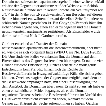
Domain neu schwanstein.apartments ergehe. In einer weiteren eMail
erklärte der Gegner unter anderem: Auf der Website zum Schloß
Neuschwanstein fände sich in keiner Sprache ein Schutzsymbol wie
„(C)“ in der Nähe von „Neuschwanstein“, um Besucher auf diesen
Schutz hinzuweisen, während dies auf derselben Seite für andere zu
schützende Namen geschehen ist. Ein Copyright-Vermerk hätte ihn
sicher davon abgehalten, einen Fehler zu begehen und die Domain
neuschwanstein.apartments zu registrieren. Als Entscheider wurde
der britische Jurist Nick J. Gardner berufen.
Gardner entschied auf Transfer der Domain
neuschwanstein.apartments auf die Beschwerdeführerin, aber nicht
so, wie die es sich vorgestellt hatte (WIPO Case No. D2021-2035).
Die Umstände des Falles veranlassten ihn, die Domain auf dem
Einverständnis des Gegners basierend zu übertragen. Er nannte vier
Gründe für diese Entscheidung. Erstens schaffe die vorliegende
Entscheidung kein Präjudiz hinsichtlich der Rechte der
Beschwerdeführerin in Bezug auf zukünftige Fälle, die sich ergeben
könnten. Zweitens reagierte der Gegner unverzüglich, nachdem er
die Beschwerde empfangen hatte, mit einer Entschuldigung und
dem Angebot, die Domain zu übertragen. Es sieht so aus, als habe er
einen entschuldbaren Fehler begangen, als er die Domain
registrierte. Drittens scheint die Beschwerdeführerin im Vorfeld des
UDRP-Verfahrens nicht versucht zu haben, Kontakt mit dem
Gegner zur Klärung der Sache aufgenommen zu haben. Gardner