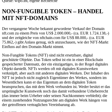
Quelle: wipo.int, eigene Recherche
NON-FUNGIBLE TOKEN – HANDEL
MIT NFT-DOMAINS
Der vergangene Woche bekannt gewordene Verkauf der Domain
nft.com zu einem Preis von US$ 2.000.000,- (ca. EUR 1.724.138,-)
und der zeitgleiche von nftchain.com für US$ 88.000,- (ca. EUR
75.862,-) gibt Anlass genug, sich anzuschauen, wie der NFT-Markt
Einfluss auf den Domain-Markt nimmt.
Non-Fungible Tokens (NFT) sind nicht ersetzbare, digital
geschützte Objekte. Das Token selbst ist ein in einer Blockchain
gespeicherter Datensatz, der ein einzigartiges, in der Regel digitales
Objekt darstellt. NFTs werden oft mit digitalen Kunstwerken
verknüpft, aber auch mit anderen digitalen Werken. Der Inhaber des
NFT ist jedoch nicht zugleich Eigentümer des Werkes, sondern im
Wesentlichen kann er das Eigentum an dem digitalen Token
beanspruchen, das mit dem Werk verbunden ist. Weder besitzt er das
ursprüngliche Kunstwerk noch das damit verbundene Urheberrecht
(das immer beim Urheber oder seinen Nachkommen verbleibt); die
einem zustehenden Nutzungsrechte am digitalen Werk hängen von
der getroffenen vertraglichen Vereinbarung ab.