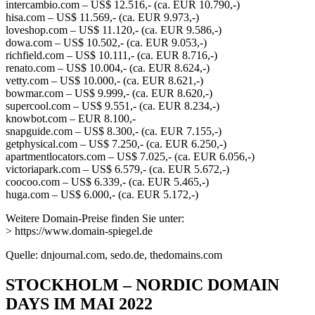
intercambio.com – US$ 12.516,- (ca. EUR 10.790,-)
hisa.com – US$ 11.569,- (ca. EUR 9.973,-)
loveshop.com – US$ 11.120,- (ca. EUR 9.586,-)
dowa.com – US$ 10.502,- (ca. EUR 9.053,-)
richfield.com – US$ 10.111,- (ca. EUR 8.716,-)
renato.com – US$ 10.004,- (ca. EUR 8.624,-)
vetty.com – US$ 10.000,- (ca. EUR 8.621,-)
bowmar.com – US$ 9.999,- (ca. EUR 8.620,-)
supercool.com – US$ 9.551,- (ca. EUR 8.234,-)
knowbot.com – EUR 8.100,-
snapguide.com – US$ 8.300,- (ca. EUR 7.155,-)
getphysical.com – US$ 7.250,- (ca. EUR 6.250,-)
apartmentlocators.com – US$ 7.025,- (ca. EUR 6.056,-)
victoriapark.com – US$ 6.579,- (ca. EUR 5.672,-)
coocoo.com – US$ 6.339,- (ca. EUR 5.465,-)
huga.com – US$ 6.000,- (ca. EUR 5.172,-)
Weitere Domain-Preise finden Sie unter:
> https://www.domain-spiegel.de
Quelle: dnjournal.com, sedo.de, thedomains.com
STOCKHOLM – NORDIC DOMAIN
DAYS IM MAI 2022