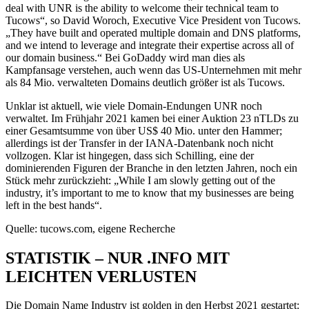
deal with UNR is the ability to welcome their technical team to
Tucows“, so David Woroch, Executive Vice President von Tucows.
„They have built and operated multiple domain and DNS platforms,
and we intend to leverage and integrate their expertise across all of
our domain business.“ Bei GoDaddy wird man dies als
Kampfansage verstehen, auch wenn das US-Unternehmen mit mehr
als 84 Mio. verwalteten Domains deutlich größer ist als Tucows.
Unklar ist aktuell, wie viele Domain-Endungen UNR noch
verwaltet. Im Frühjahr 2021 kamen bei einer Auktion 23 nTLDs zu
einer Gesamtsumme von über US$ 40 Mio. unter den Hammer;
allerdings ist der Transfer in der IANA-Datenbank noch nicht
vollzogen. Klar ist hingegen, dass sich Schilling, eine der
dominierenden Figuren der Branche in den letzten Jahren, noch ein
Stück mehr zurückzieht: „While I am slowly getting out of the
industry, it’s important to me to know that my businesses are being
left in the best hands“.
Quelle: tucows.com, eigene Recherche
STATISTIK – NUR .INFO MIT
LEICHTEN VERLUSTEN
Die Domain Name Industry ist golden in den Herbst 2021 gestartet: