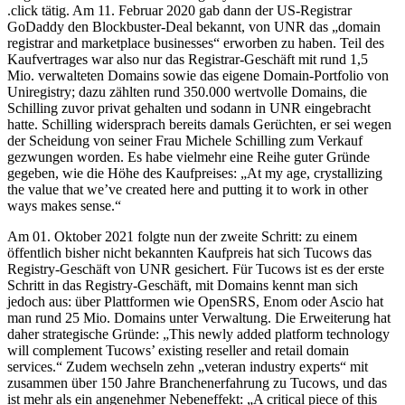
.click tätig. Am 11. Februar 2020 gab dann der US-Registrar
GoDaddy den Blockbuster-Deal bekannt, von UNR das „domain
registrar and marketplace businesses“ erworben zu haben. Teil des
Kaufvertrages war also nur das Registrar-Geschäft mit rund 1,5
Mio. verwalteten Domains sowie das eigene Domain-Portfolio von
Uniregistry; dazu zählten rund 350.000 wertvolle Domains, die
Schilling zuvor privat gehalten und sodann in UNR eingebracht
hatte. Schilling widersprach bereits damals Gerüchten, er sei wegen
der Scheidung von seiner Frau Michele Schilling zum Verkauf
gezwungen worden. Es habe vielmehr eine Reihe guter Gründe
gegeben, wie die Höhe des Kaufpreises: „At my age, crystallizing
the value that we’ve created here and putting it to work in other
ways makes sense.“
Am 01. Oktober 2021 folgte nun der zweite Schritt: zu einem
öffentlich bisher nicht bekannten Kaufpreis hat sich Tucows das
Registry-Geschäft von UNR gesichert. Für Tucows ist es der erste
Schritt in das Registry-Geschäft, mit Domains kennt man sich
jedoch aus: über Plattformen wie OpenSRS, Enom oder Ascio hat
man rund 25 Mio. Domains unter Verwaltung. Die Erweiterung hat
daher strategische Gründe: „This newly added platform technology
will complement Tucows’ existing reseller and retail domain
services.“ Zudem wechseln zehn „veteran industry experts“ mit
zusammen über 150 Jahre Branchenerfahrung zu Tucows, und das
ist mehr als ein angenehmer Nebeneffekt: „A critical piece of this