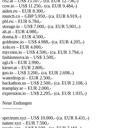
co2.ai – US$ 15.107,- (ca. EUR 12.736,-)
cow.io – US$ 11.250,- (ca. EUR 9.484,-)
aiden.eu – EUR 8.300,-
munch.co – GBP 5.950,- (ca. EUR 6.919,-)
pbl.eu – EUR 6.784,-
storage.io – US$ 7.000,- (ca. EUR 5.901,-)
ah.at – EUR 4.980,-
donna.fr – EUR 4.500,-
goldmine.io – US$ 4.988,- (ca. EUR 4.205,-)
xolo.es – EUR 4.000,-
mycoins.io – US$ 4.500,- (ca. EUR 3.794,-)
fashionnova.in – US$ 3.500,-
zgl.ch – EUR 2.990,-
kieser.at – EUR 2.800,-
gso.io – US$ 3.200,- (ca. EUR 2.698,-)
waterdrop.si – EUR 2.500,-
hackathon.us – US$ 2.500,- (ca. EUR 2.108,-)
teamplay.se – EUR 2.000,-
expression.io – US$ 2.295,- (ca. EUR 1.935,-)
Neue Endungen
————-
spectrum.xyz – US$ 10.000,- (ca. EUR 8.431,-)
nature.xyz – EUR 7.500,-