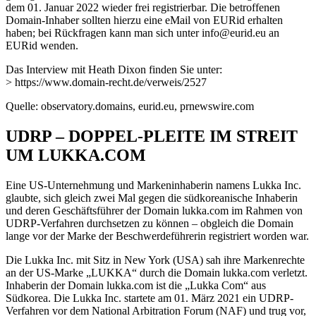
dem 01. Januar 2022 wieder frei registrierbar. Die betroffenen
Domain-Inhaber sollten hierzu eine eMail von EURid erhalten
haben; bei Rückfragen kann man sich unter info@eurid.eu an
EURid wenden.
Das Interview mit Heath Dixon finden Sie unter:
> https://www.domain-recht.de/verweis/2527
Quelle: observatory.domains, eurid.eu, prnewswire.com
UDRP – DOPPEL-PLEITE IM STREIT
UM LUKKA.COM
Eine US-Unternehmung und Markeninhaberin namens Lukka Inc.
glaubte, sich gleich zwei Mal gegen die südkoreanische Inhaberin
und deren Geschäftsführer der Domain lukka.com im Rahmen von
UDRP-Verfahren durchsetzen zu können – obgleich die Domain
lange vor der Marke der Beschwerdeführerin registriert worden war.
Die Lukka Inc. mit Sitz in New York (USA) sah ihre Markenrechte
an der US-Marke „LUKKA“ durch die Domain lukka.com verletzt.
Inhaberin der Domain lukka.com ist die „Lukka Com“ aus
Südkorea. Die Lukka Inc. startete am 01. März 2021 ein UDRP-
Verfahren vor dem National Arbitration Forum (NAF) und trug vor,