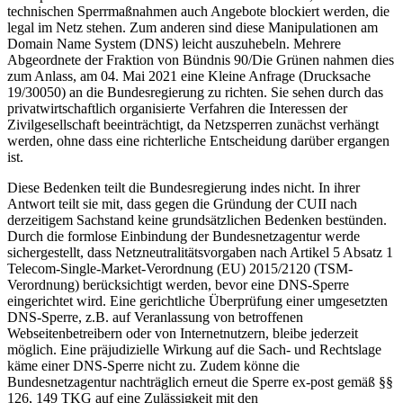
technischen Sperrmaßnahmen auch Angebote blockiert werden, die
legal im Netz stehen. Zum anderen sind diese Manipulationen am
Domain Name System (DNS) leicht auszuhebeln. Mehrere
Abgeordnete der Fraktion von Bündnis 90/Die Grünen nahmen dies
zum Anlass, am 04. Mai 2021 eine Kleine Anfrage (Drucksache
19/30050) an die Bundesregierung zu richten. Sie sehen durch das
privatwirtschaftlich organisierte Verfahren die Interessen der
Zivilgesellschaft beeinträchtigt, da Netzsperren zunächst verhängt
werden, ohne dass eine richterliche Entscheidung darüber ergangen
ist.
Diese Bedenken teilt die Bundesregierung indes nicht. In ihrer
Antwort teilt sie mit, dass gegen die Gründung der CUII nach
derzeitigem Sachstand keine grundsätzlichen Bedenken bestünden.
Durch die formlose Einbindung der Bundesnetzagentur werde
sichergestellt, dass Netzneutralitätsvorgaben nach Artikel 5 Absatz 1
Telecom-Single-Market-Verordnung (EU) 2015/2120 (TSM-
Verordnung) berücksichtigt werden, bevor eine DNS-Sperre
eingerichtet wird. Eine gerichtliche Überprüfung einer umgesetzten
DNS-Sperre, z.B. auf Veranlassung von betroffenen
Webseitenbetreibern oder von Internetnutzern, bleibe jederzeit
möglich. Eine präjudizielle Wirkung auf die Sach- und Rechtslage
käme einer DNS-Sperre nicht zu. Zudem könne die
Bundesnetzagentur nachträglich erneut die Sperre ex-post gemäß §§
126, 149 TKG auf eine Zulässigkeit mit den