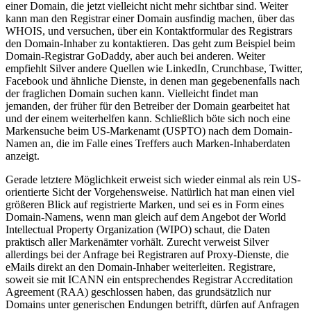
einer Domain, die jetzt vielleicht nicht mehr sichtbar sind. Weiter
kann man den Registrar einer Domain ausfindig machen, über das
WHOIS, und versuchen, über ein Kontaktformular des Registrars
den Domain-Inhaber zu kontaktieren. Das geht zum Beispiel beim
Domain-Registrar GoDaddy, aber auch bei anderen. Weiter
empfiehlt Silver andere Quellen wie LinkedIn, Crunchbase, Twitter,
Facebook und ähnliche Dienste, in denen man gegebenenfalls nach
der fraglichen Domain suchen kann. Vielleicht findet man
jemanden, der früher für den Betreiber der Domain gearbeitet hat
und der einem weiterhelfen kann. Schließlich böte sich noch eine
Markensuche beim US-Markenamt (USPTO) nach dem Domain-
Namen an, die im Falle eines Treffers auch Marken-Inhaberdaten
anzeigt.
Gerade letztere Möglichkeit erweist sich wieder einmal als rein US-
orientierte Sicht der Vorgehensweise. Natürlich hat man einen viel
größeren Blick auf registrierte Marken, und sei es in Form eines
Domain-Namens, wenn man gleich auf dem Angebot der World
Intellectual Property Organization (WIPO) schaut, die Daten
praktisch aller Markenämter vorhält. Zurecht verweist Silver
allerdings bei der Anfrage bei Registraren auf Proxy-Dienste, die
eMails direkt an den Domain-Inhaber weiterleiten. Registrare,
soweit sie mit ICANN ein entsprechendes Registrar Accreditation
Agreement (RAA) geschlossen haben, das grundsätzlich nur
Domains unter generischen Endungen betrifft, dürfen auf Anfragen