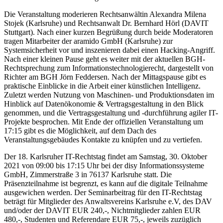
Die Veranstaltung moderieren Rechtsanwältin Alexandra Milena
Stojek (Karlsruhe) und Rechtsanwalt Dr. Bernhard Hörl (DAVIT
Stuttgart). Nach einer kurzen Begrüßung durch beide Moderatoren
tragen Mitarbeiter der aramido GmbH (Karlsruhe) zur
Systemsicherheit vor und inszenieren dabei einen Hacking-Angriff.
Nach einer kleinen Pause geht es weiter mit der aktuellen BGH-
Rechtsprechung zum Informationstechnologierecht, dargestellt von
Richter am BGH Jörn Feddersen. Nach der Mittagspause gibt es
praktische Einblicke in die Arbeit einer künstlichen Intelligenz.
Zuletzt werden Nutzung von Maschinen- und Produktionsdaten im
Hinblick auf Datenökonomie & Vertragsgestaltung in den Blick
genommen, und die Vertragsgestaltung und -durchführung agiler IT-
Projekte besprochen. Mit Ende der offiziellen Veranstaltung um
17:15 gibt es die Möglichkeit, auf dem Dach des
Veranstaltungsgebäudes Kontakte zu knüpfen und zu vertiefen.
Der 18. Karlsruher IT-Rechtstag findet am Samstag, 30. Oktober
2021 von 09:00 bis 17:15 Uhr bei der disy Informationssysteme
GmbH, Zimmerstraße 3 in 76137 Karlsruhe statt. Die
Präsenzteilnahme ist begrenzt, es kann auf die digitale Teilnahme
ausgewichen werden. Der Seminarbeitrag für den IT-Rechtstag
beträgt für Mitglieder des Anwaltsvereins Karlsruhe e.V, des DAV
und/oder der DAVIT EUR 240,-, Nichtmitglieder zahlen EUR
480,-, Studenten und Referendare EUR 75,-, jeweils zuzüglich