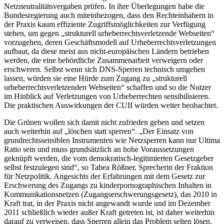
Netzneutralitätsvergaben prüfen. In ihre Überlegungen habe die
Bundesregierung auch miteinbezogen, dass den Rechteinhabern in
der Praxis kaum effiziente Zugriffsmöglichkeiten zur Verfügung
stehen, um gegen „strukturell urheberrechtsverletzende Webseiten“
vorzugehen, deren Geschäftsmodell auf Urheberrechtsverletzungen
aufbaut, da diese meist aus nicht-europäischen Ländern betrieben
werden, die eine behördliche Zusammenarbeit verweigern oder
erschweren. Selbst wenn sich DNS-Sperren technisch umgehen
lassen, würden sie eine Hürde zum Zugang zu „strukturell
urheberrechtsverletzenden Webseiten“ schaffen und so die Nutzer
im Hinblick auf Verletzungen von Urheberrechten sensibilisieren.
Die praktischen Auswirkungen der CUII würden weiter beobachtet.
Die Grünen wollen sich damit nicht zufrieden geben und setzen
auch weiterhin auf „löschen statt sperren“. „Der Einsatz von
grundrechtssensiblen Instrumenten wie Netzsperren kann nur Ultima
Ratio sein und muss grundsätzlich an hohe Voraussetzungen
geknüpft werden, die vom demokratisch-legitimierten Gesetzgeber
selbst festzulegen sind“, so Tabea Rößner, Sprecherin der Fraktion
für Netzpolitik. Angesichts der Erfahrungen mit dem Gesetz zur
Erschwerung des Zugangs zu kinderpornographischen Inhalten in
Kommunikationsnetzen (Zugangserschwerungsgesetz), das 2010 in
Kraft trat, in der Praxis nicht angewandt wurde und im Dezember
2011 schließlich wieder außer Kraft getreten ist, ist daher weiterhin
darauf zu verweisen, dass Sperren allein das Problem selten lösen.