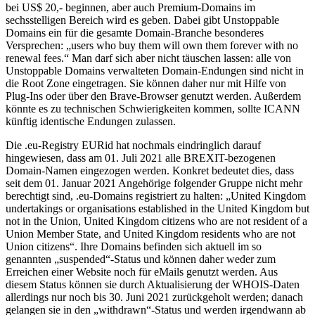
bei US$ 20,- beginnen, aber auch Premium-Domains im
sechsstelligen Bereich wird es geben. Dabei gibt Unstoppable
Domains ein für die gesamte Domain-Branche besonderes
Versprechen: „users who buy them will own them forever with no
renewal fees.“ Man darf sich aber nicht täuschen lassen: alle von
Unstoppable Domains verwalteten Domain-Endungen sind nicht in
die Root Zone eingetragen. Sie können daher nur mit Hilfe von
Plug-Ins oder über den Brave-Browser genutzt werden. Außerdem
könnte es zu technischen Schwierigkeiten kommen, sollte ICANN
künftig identische Endungen zulassen.
Die .eu-Registry EURid hat nochmals eindringlich darauf
hingewiesen, dass am 01. Juli 2021 alle BREXIT-bezogenen
Domain-Namen eingezogen werden. Konkret bedeutet dies, dass
seit dem 01. Januar 2021 Angehörige folgender Gruppe nicht mehr
berechtigt sind, .eu-Domains registriert zu halten: „United Kingdom
undertakings or organisations established in the United Kingdom but
not in the Union, United Kingdom citizens who are not resident of a
Union Member State, and United Kingdom residents who are not
Union citizens“. Ihre Domains befinden sich aktuell im so
genannten „suspended“-Status und können daher weder zum
Erreichen einer Website noch für eMails genutzt werden. Aus
diesem Status können sie durch Aktualisierung der WHOIS-Daten
allerdings nur noch bis 30. Juni 2021 zurückgeholt werden; danach
gelangen sie in den „withdrawn“-Status und werden irgendwann ab