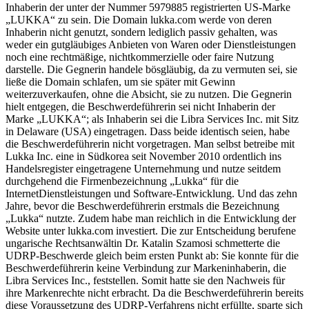
Inhaberin der unter der Nummer 5979885 registrierten US-Marke
„LUKKA“ zu sein. Die Domain lukka.com werde von deren
Inhaberin nicht genutzt, sondern lediglich passiv gehalten, was
weder ein gutgläubiges Anbieten von Waren oder Dienstleistungen
noch eine rechtmäßige, nichtkommerzielle oder faire Nutzung
darstelle. Die Gegnerin handele bösgläubig, da zu vermuten sei, sie
ließe die Domain schlafen, um sie später mit Gewinn
weiterzuverkaufen, ohne die Absicht, sie zu nutzen. Die Gegnerin
hielt entgegen, die Beschwerdeführerin sei nicht Inhaberin der
Marke „LUKKA“; als Inhaberin sei die Libra Services Inc. mit Sitz
in Delaware (USA) eingetragen. Dass beide identisch seien, habe
die Beschwerdeführerin nicht vorgetragen. Man selbst betreibe mit
Lukka Inc. eine in Südkorea seit November 2010 ordentlich ins
Handelsregister eingetragene Unternehmung und nutze seitdem
durchgehend die Firmenbezeichnung „Lukka“ für die
InternetDienstleistungen und Software-Entwicklung. Und das zehn
Jahre, bevor die Beschwerdeführerin erstmals die Bezeichnung
„Lukka“ nutzte. Zudem habe man reichlich in die Entwicklung der
Website unter lukka.com investiert. Die zur Entscheidung berufene
ungarische Rechtsanwältin Dr. Katalin Szamosi schmetterte die
UDRP-Beschwerde gleich beim ersten Punkt ab: Sie konnte für die
Beschwerdeführerin keine Verbindung zur Markeninhaberin, die
Libra Services Inc., feststellen. Somit hatte sie den Nachweis für
ihre Markenrechte nicht erbracht. Da die Beschwerdeführerin bereits
diese Voraussetzung des UDRP-Verfahrens nicht erfüllte, sparte sich