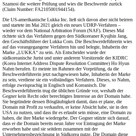
Szamosi die weitere Prüfung und wies die Beschwerde zurück
(Claim Number: FA2105001944154).
Die US-amerikanische Lukka Inc. ließ sich davon aber nicht beirren
und startete im Mai 2021 gleich ein neues UDRP-Verfahren –
wieder vor dem National Arbitration Forum (NAF). Dieses Mal
richtete sich das Verfahren gegen den Südkoreaner Kyujhin Jang,
den Geschäftsführer der Lukka Com. Die Beschwerdeführerin wies
auf das vorangegangene Verfahren hin und belegte, Inhaberin der
Marke „LUKKA“ zu sein. Als Entscheider wurde der
südkoreanische Jurist und unter anderem Vorsitzende der KIDRC
(Korea Internet Address Dispute Resolution Committee) Ho Hyun
Nahm berufen. Er meinte im Rahmen der Vorprüfung, da die
Beschwerdeführerin jetzt nachgewiesen habe, Inhaberin der Marke
zu sein, verdiene sie ein vollständiges Verfahren. Dieses, so Nahm,
erfolge zweisprachig in Englisch und Koreanisch. Die
Beschwerdeführerin trug die üblichen Gründe vor, weshalb der
Gegner kein Recht oder berechtigtes Interesse an der Domain habe.
Sie begründete dessen Bösgläubigkeit damit, dass er plane, die
Domain mit Profit zu verkaufen, er keine Absicht habe, sie in den
USA zu nutzen, und dass ihr es erlaubt sein müsse, eine Domain zu
haben, die ihre Marke wiedergebe. Der Gegner stützte sich darauf,
dass er die Domain bereits neun Jahre vor Eintragung der Marke
erworben habe und sie seitdem zusammen mit der
Unternehmensbezeichnung in Südkorea nutze. Die Domain diene