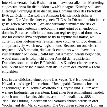
Interview verraten hat. Bisher hat man .aws vor allem im Marketing
eingesetzt, etwa für die buildon.aws-Kampagne. Künftig soll .aws
allerdings vorrangig dazu dienen, um Domains über das Protokoll
IPv6 zu fördern. Das soll die Amazon-Dienste noch sicherer
machen. Die Vorteile einer eigenen TLD sieht Dixon ohnehin in der
gesteigerten Sicherheit. „We also virtually eliminate the risk of
customers inadvertently hardcoding a mistyping of an endpoint
domain. Because malicious actors can register typos of domains we
use for current IPv4 endpoints to try to capture this traffic, we
currently must defensively register large volumes of typo domains
and proactively watch new registrations. Because no one else can
register a .AWS domain, dual-stack endpoints won’t have this
vulnerability.“ Mit dem „Roll-Out“ hat Amazon bereits begonnen,
wobei man den Erfolg nicht an der Anzahl der registrierten
Domains, sondern in der Effektivität des Kundenschutzes messen
will. Nicht nur deshalb kann man die Lektüre des Interviews sehr
empfehlen.
Das in der Glücksspielmetropole Las Vegas (US-Bundesstaat
Nevada) ansässige Unternehmen Unstoppable Domains Inc. hat
angekündigt, sein Domain-Portfolio aus .crypto und .zil um acht
weitere Endungen zu erweitern. Laut einer Pressemitteilung handelt
es sich um .blockchain, .bitcoin, .coin, .nft, .wallet, .x, .888 und
.dao. Die Endung .blockchain soll voraussichtlich bereits in drei
Wochen auf den Markt kommen. Die Gebühren sollen pro Domain