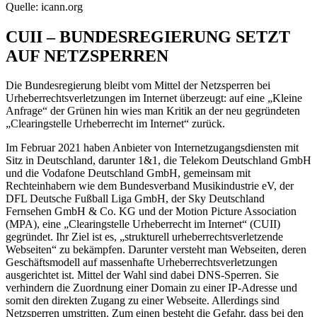
Quelle: icann.org
CUII – BUNDESREGIERUNG SETZT
AUF NETZSPERREN
Die Bundesregierung bleibt vom Mittel der Netzsperren bei
Urheberrechtsverletzungen im Internet überzeugt: auf eine „Kleine
Anfrage“ der Grünen hin wies man Kritik an der neu gegründeten
„Clearingstelle Urheberrecht im Internet“ zurück.
Im Februar 2021 haben Anbieter von Internetzugangsdiensten mit
Sitz in Deutschland, darunter 1&1, die Telekom Deutschland GmbH
und die Vodafone Deutschland GmbH, gemeinsam mit
Rechteinhabern wie dem Bundesverband Musikindustrie eV, der
DFL Deutsche Fußball Liga GmbH, der Sky Deutschland
Fernsehen GmbH & Co. KG und der Motion Picture Association
(MPA), eine „Clearingstelle Urheberrecht im Internet“ (CUII)
gegründet. Ihr Ziel ist es, „strukturell urheberrechtsverletzende
Webseiten“ zu bekämpfen. Darunter versteht man Webseiten, deren
Geschäftsmodell auf massenhafte Urheberrechtsverletzungen
ausgerichtet ist. Mittel der Wahl sind dabei DNS-Sperren. Sie
verhindern die Zuordnung einer Domain zu einer IP-Adresse und
somit den direkten Zugang zu einer Webseite. Allerdings sind
Netzsperren umstritten. Zum einen besteht die Gefahr, dass bei den