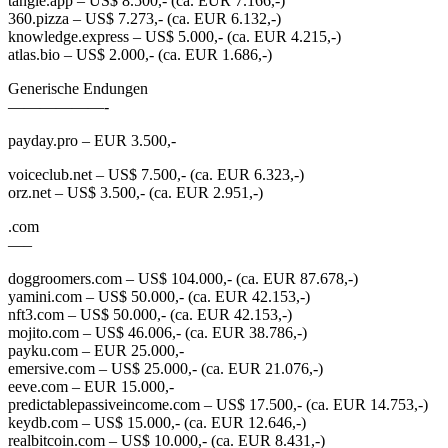
tangle.app – US$ 8.500,- (ca. EUR 7.166,-)
360.pizza – US$ 7.273,- (ca. EUR 6.132,-)
knowledge.express – US$ 5.000,- (ca. EUR 4.215,-)
atlas.bio – US$ 2.000,- (ca. EUR 1.686,-)
Generische Endungen
——————-
payday.pro – EUR 3.500,-
voiceclub.net – US$ 7.500,- (ca. EUR 6.323,-)
orz.net – US$ 3.500,- (ca. EUR 2.951,-)
.com
—–
doggroomers.com – US$ 104.000,- (ca. EUR 87.678,-)
yamini.com – US$ 50.000,- (ca. EUR 42.153,-)
nft3.com – US$ 50.000,- (ca. EUR 42.153,-)
mojito.com – US$ 46.006,- (ca. EUR 38.786,-)
payku.com – EUR 25.000,-
emersive.com – US$ 25.000,- (ca. EUR 21.076,-)
eeve.com – EUR 15.000,-
predictablepassiveincome.com – US$ 17.500,- (ca. EUR 14.753,-)
keydb.com – US$ 15.000,- (ca. EUR 12.646,-)
realbitcoin.com – US$ 10.000,- (ca. EUR 8.431,-)