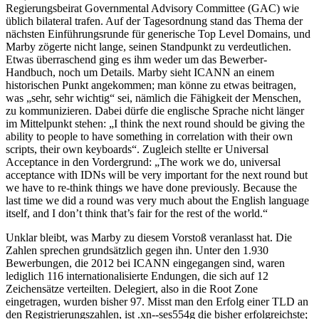
Regierungsbeirat Governmental Advisory Committee (GAC) wie
üblich bilateral trafen. Auf der Tagesordnung stand das Thema der
nächsten Einführungsrunde für generische Top Level Domains, und
Marby zögerte nicht lange, seinen Standpunkt zu verdeutlichen.
Etwas überraschend ging es ihm weder um das Bewerber-
Handbuch, noch um Details. Marby sieht ICANN an einem
historischen Punkt angekommen; man könne zu etwas beitragen,
was „sehr, sehr wichtig“ sei, nämlich die Fähigkeit der Menschen,
zu kommunizieren. Dabei dürfe die englische Sprache nicht länger
im Mittelpunkt stehen: „I think the next round should be giving the
ability to people to have something in correlation with their own
scripts, their own keyboards“. Zugleich stellte er Universal
Acceptance in den Vordergrund: „The work we do, universal
acceptance with IDNs will be very important for the next round but
we have to re-think things we have done previously. Because the
last time we did a round was very much about the English language
itself, and I don’t think that’s fair for the rest of the world.“
Unklar bleibt, was Marby zu diesem Vorstoß veranlasst hat. Die
Zahlen sprechen grundsätzlich gegen ihn. Unter den 1.930
Bewerbungen, die 2012 bei ICANN eingegangen sind, waren
lediglich 116 internationalisierte Endungen, die sich auf 12
Zeichensätze verteilten. Delegiert, also in die Root Zone
eingetragen, wurden bisher 97. Misst man den Erfolg einer TLD an
den Registrierungszahlen, ist .xn--ses554g die bisher erfolgreichste;