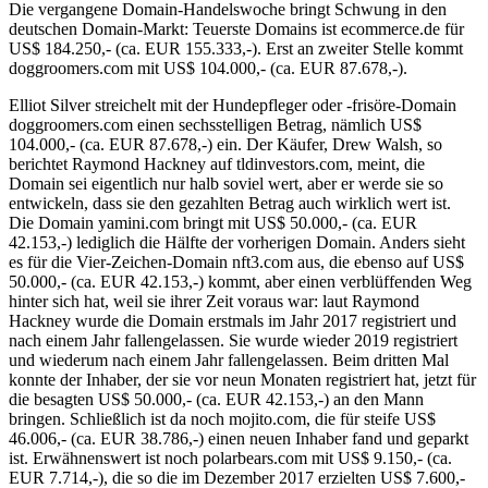
Die vergangene Domain-Handelswoche bringt Schwung in den
deutschen Domain-Markt: Teuerste Domains ist ecommerce.de für
US$ 184.250,- (ca. EUR 155.333,-). Erst an zweiter Stelle kommt
doggroomers.com mit US$ 104.000,- (ca. EUR 87.678,-).
Elliot Silver streichelt mit der Hundepfleger oder -frisöre-Domain
doggroomers.com einen sechsstelligen Betrag, nämlich US$
104.000,- (ca. EUR 87.678,-) ein. Der Käufer, Drew Walsh, so
berichtet Raymond Hackney auf tldinvestors.com, meint, die
Domain sei eigentlich nur halb soviel wert, aber er werde sie so
entwickeln, dass sie den gezahlten Betrag auch wirklich wert ist.
Die Domain yamini.com bringt mit US$ 50.000,- (ca. EUR
42.153,-) lediglich die Hälfte der vorherigen Domain. Anders sieht
es für die Vier-Zeichen-Domain nft3.com aus, die ebenso auf US$
50.000,- (ca. EUR 42.153,-) kommt, aber einen verblüffenden Weg
hinter sich hat, weil sie ihrer Zeit voraus war: laut Raymond
Hackney wurde die Domain erstmals im Jahr 2017 registriert und
nach einem Jahr fallengelassen. Sie wurde wieder 2019 registriert
und wiederum nach einem Jahr fallengelassen. Beim dritten Mal
konnte der Inhaber, der sie vor neun Monaten registriert hat, jetzt für
die besagten US$ 50.000,- (ca. EUR 42.153,-) an den Mann
bringen. Schließlich ist da noch mojito.com, die für steife US$
46.006,- (ca. EUR 38.786,-) einen neuen Inhaber fand und geparkt
ist. Erwähnenswert ist noch polarbears.com mit US$ 9.150,- (ca.
EUR 7.714,-), die so die im Dezember 2017 erzielten US$ 7.600,-