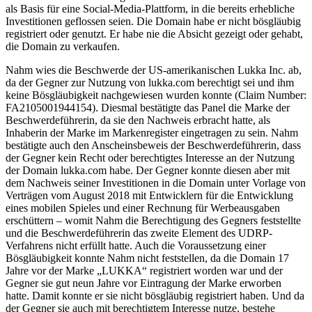
als Basis für eine Social-Media-Plattform, in die bereits erhebliche
Investitionen geflossen seien. Die Domain habe er nicht bösgläubig
registriert oder genutzt. Er habe nie die Absicht gezeigt oder gehabt,
die Domain zu verkaufen.
Nahm wies die Beschwerde der US-amerikanischen Lukka Inc. ab,
da der Gegner zur Nutzung von lukka.com berechtigt sei und ihm
keine Bösgläubigkeit nachgewiesen wurden konnte (Claim Number:
FA2105001944154). Diesmal bestätigte das Panel die Marke der
Beschwerdeführerin, da sie den Nachweis erbracht hatte, als
Inhaberin der Marke im Markenregister eingetragen zu sein. Nahm
bestätigte auch den Anscheinsbeweis der Beschwerdeführerin, dass
der Gegner kein Recht oder berechtigtes Interesse an der Nutzung
der Domain lukka.com habe. Der Gegner konnte diesen aber mit
dem Nachweis seiner Investitionen in die Domain unter Vorlage von
Verträgen vom August 2018 mit Entwicklern für die Entwicklung
eines mobilen Spieles und einer Rechnung für Werbeausgaben
erschüttern – womit Nahm die Berechtigung des Gegners feststellte
und die Beschwerdeführerin das zweite Element des UDRP-
Verfahrens nicht erfüllt hatte. Auch die Voraussetzung einer
Bösgläubigkeit konnte Nahm nicht feststellen, da die Domain 17
Jahre vor der Marke „LUKKA“ registriert worden war und der
Gegner sie gut neun Jahre vor Eintragung der Marke erworben
hatte. Damit konnte er sie nicht bösgläubig registriert haben. Und da
der Gegner sie auch mit berechtigtem Interesse nutze, bestehe