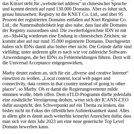
das Kürzel steht für „website/net address“ in chinesischer Sprache
und kommt derzeit auf rund 130.000 Domains. Aber es lohnt sich,
genau hinzusehen: Registry ist die KNET Co. Ltd., und über 95
Prozent der registrierten Domains entfallen auf Knet Registrar Co.
Ltd.; die Namensähnlichkeit legt also nahe, dass fast alle Domains
der Registry zuzuordnen sind. Die zweiterfolgreichste IDN ist mit
.xn--3ds443g wiederum eine Endung in chinesischen Zeichen; sie
kommt aber auf nur rund 35.000 registrierte Domains. Durchgesetzt
haben sich IDNs damit also bisher eher nicht. Die Gründe dafür sind
vielfältig; unter anderem gibt es nach wie vor zahlreiche Software-
Anwendungen, die bei IDNs zu Fehlermeldungen führen. Dem will
die Universal Acceptance entgegenwirken,
Marby deutet zudem an, sich für ein „diverse and creative Internet“
einsetzen zu wollen. „Local content, local web pages and
connectivity, data centers in that country instead of going to other
places“, so Marby. Ob er damit die Regierungsvertreter milde
stimmen wollte, blieb offen. Dem nTLD-Programm dürfte jedenfalls
eine zusätzliche Verzögerung drohen, wenn sich der ICANN-CEO
dafür ausspricht, den Schwerpunkt auf ein Thema zu lenken, das
bisher nicht im Fokus der öffentlichen Aufmerksamkeit stand. Alles
in allem gibt es damit auch weiterhin keinerlei Anzeichen dafür, dass
man sich vor dem Jahr 2023 um eine neue generische Top Level
Domain bewerben kann.