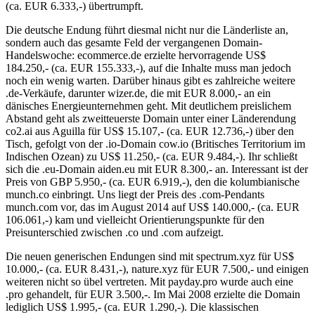
(ca. EUR 6.333,-) übertrumpft.
Die deutsche Endung führt diesmal nicht nur die Länderliste an,
sondern auch das gesamte Feld der vergangenen Domain-
Handelswoche: ecommerce.de erzielte hervorragende US$
184.250,- (ca. EUR 155.333,-), auf die Inhalte muss man jedoch
noch ein wenig warten. Darüber hinaus gibt es zahlreiche weitere
.de-Verkäufe, darunter wizer.de, die mit EUR 8.000,- an ein
dänisches Energieunternehmen geht. Mit deutlichem preislichem
Abstand geht als zweitteuerste Domain unter einer Länderendung
co2.ai aus Aguilla für US$ 15.107,- (ca. EUR 12.736,-) über den
Tisch, gefolgt von der .io-Domain cow.io (Britisches Territorium im
Indischen Ozean) zu US$ 11.250,- (ca. EUR 9.484,-). Ihr schließt
sich die .eu-Domain aiden.eu mit EUR 8.300,- an. Interessant ist der
Preis von GBP 5.950,- (ca. EUR 6.919,-), den die kolumbianische
munch.co einbringt. Uns liegt der Preis des .com-Pendants
munch.com vor, das im August 2014 auf US$ 140.000,- (ca. EUR
106.061,-) kam und vielleicht Orientierungspunkte für den
Preisunterschied zwischen .co und .com aufzeigt.
Die neuen generischen Endungen sind mit spectrum.xyz für US$
10.000,- (ca. EUR 8.431,-), nature.xyz für EUR 7.500,- und einigen
weiteren nicht so übel vertreten. Mit payday.pro wurde auch eine
.pro gehandelt, für EUR 3.500,-. Im Mai 2008 erzielte die Domain
lediglich US$ 1.995,- (ca. EUR 1.290,-). Die klassischen