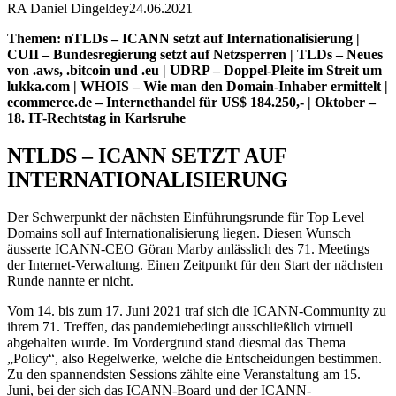
RA Daniel Dingeldey
24.06.2021
Themen: nTLDs – ICANN setzt auf Internationalisierung |
CUII – Bundesregierung setzt auf Netzsperren | TLDs – Neues
von .aws, .bitcoin und .eu | UDRP – Doppel-Pleite im Streit um
lukka.com | WHOIS – Wie man den Domain-Inhaber ermittelt |
ecommerce.de – Internethandel für US$ 184.250,- | Oktober –
18. IT-Rechtstag in Karlsruhe
NTLDS – ICANN SETZT AUF
INTERNATIONALISIERUNG
Der Schwerpunkt der nächsten Einführungsrunde für Top Level
Domains soll auf Internationalisierung liegen. Diesen Wunsch
äusserte ICANN-CEO Göran Marby anlässlich des 71. Meetings
der Internet-Verwaltung. Einen Zeitpunkt für den Start der nächsten
Runde nannte er nicht.
Vom 14. bis zum 17. Juni 2021 traf sich die ICANN-Community zu
ihrem 71. Treffen, das pandemiebedingt ausschließlich virtuell
abgehalten wurde. Im Vordergrund stand diesmal das Thema
„Policy“, also Regelwerke, welche die Entscheidungen bestimmen.
Zu den spannendsten Sessions zählte eine Veranstaltung am 15.
Juni, bei der sich das ICANN-Board und der ICANN-