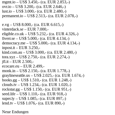
mgmt.io​ – US$ 3.450​,- (ca. EUR 2.853,-)
ovr.io​ – US$ 3.200,- (ca. EUR 2.646,-)
lust.io​ – US$ 3.000​,- (ca. EUR 2.480,-)
permanent.io​ – US$ 2.513​,- (ca. EUR 2.078,-)
e.vg​ – US$ 8.000,- (ca. EUR 6.615,-)
vinterdack.se​ – EUR 7.000,-
eligible.co.uk​ – US$ 5.232​,- (ca. EUR 4.326,-)
fiverr.se​ – US$ 5.000,- (ca. EUR 4.134,-)
democracy.me​ – US$ 5.000,- (ca. EUR 4.134,-)
inpost.it​ – EUR 3.250,-
kind.com.au​ – US$ 3.000,- (ca. EUR 2.480,-)
tora.xyz​ – US$ 2.750​,- (ca. EUR 2.274,-)
jfl.it​ – EUR 2.500,-
ecocare.eu​ – EUR 2.499,-
monk.in​ – US$ 2.150​,- (ca. EUR 1.778,-)
graylineseattle.us​ – US$ 2.025​,- (ca. EUR 1.674,-)
books.gg​ – US$ 1.510​,- (ca. EUR 1.248,-)
clouds.tv​ – US$ 1.234​,- (ca. EUR 1.020,-)
rockstar.gg​ – US$ 1.150​,- (ca. EUR 951,-)
seed.life​ – US$ 1.110​,- (ca. EUR 918,-)
super.ly​ – US$ 1.085​,- (ca. EUR 897,-)
lend.tv​ – US$ 1.076​,- (ca. EUR 890,-)
Neue Endungen