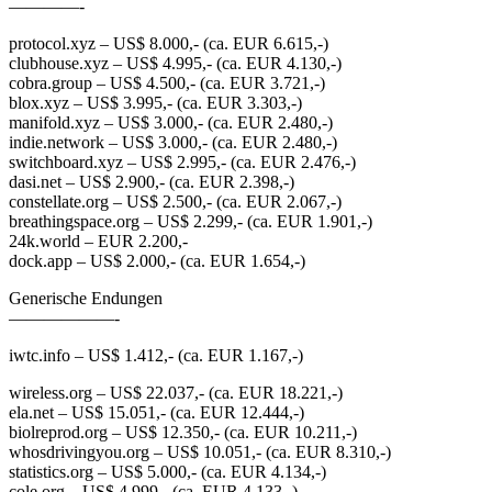
————-
protocol.xyz​ – US$ 8.000​,- (ca. EUR 6.615,-)
clubhouse.xyz​ – US$ 4.995​,- (ca. EUR 4.130,-)
cobra.group​ – US$ 4.500,- (ca. EUR 3.721,-)
blox.xyz​ – US$ 3.995​,- (ca. EUR 3.303,-)
manifold.xyz​ – US$ 3.000,- (ca. EUR 2.480,-)
indie.network​ – US$ 3.000,- (ca. EUR 2.480,-)
switchboard.xyz​ – US$ 2.995​,- (ca. EUR 2.476,-)
dasi.net​ – US$ 2.900,- (ca. EUR 2.398,-)
constellate.org​ – US$ 2.500,- (ca. EUR 2.067,-)
breathingspace.org​ – US$ 2.299,- (ca. EUR 1.901,-)
24k.world​ – EUR 2.200,-
dock.app​ – US$ 2.000,- (ca. EUR 1.654,-)
Generische Endungen
——————-
iwtc.info​ – US$ 1.412​,- (ca. EUR 1.167,-)
wireless.org​ – US$ 22.037​,- (ca. EUR 18.221,-)
ela.net​ – US$ 15.051,- (ca. EUR 12.444,-)
biolreprod.org​ – US$ 12.350​,- (ca. EUR 10.211,-)
whosdrivingyou.org​ – US$ 10.051,-​ (ca. EUR 8.310,-)
statistics.org​ – US$ 5.000​,- (ca. EUR 4.134,-)
cole.org​ – US$ 4.999​,- (ca. EUR 4.133,-)