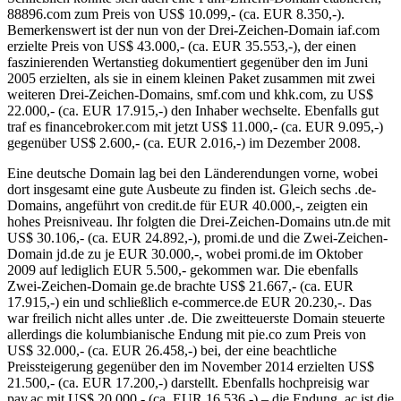
88896.com​ zum Preis von US$ 10.099​,- (ca. EUR 8.350,-).
Bemerkenswert ist der nun von der Drei-Zeichen-Domain iaf.com
erzielte Preis von US$ 43.000​,- (ca. EUR 35.553,-), der einen
faszinierenden Wertanstieg dokumentiert gegenüber den im Juni
2005 erzielten, als sie in einem kleinen Paket zusammen mit zwei
weiteren Drei-Zeichen-Domains, smf.com und khk.com, zu US$
22.000,- (ca. EUR 17.915,-) den Inhaber wechselte. Ebenfalls gut
traf es financebroker.com mit jetzt US$ 11.000,- (ca. EUR 9.095,-)
gegenüber US$ 2.600,- (ca. EUR 2.016,-) im Dezember 2008.
Eine deutsche Domain lag bei den Länderendungen vorne, wobei
dort insgesamt eine gute Ausbeute zu finden ist. Gleich sechs .de-
Domains, angeführt von credit.de für EUR 40.000,-, zeigten ein
hohes Preisniveau. Ihr folgten die Drei-Zeichen-Domains utn.de mit​
US$ 30.106​,- (ca. EUR 24.892,-), promi.de und die Zwei-Zeichen-
Domain jd.de zu je EUR 30.000,-, wobei promi.de im Oktober
2009 auf lediglich EUR 5.500,- gekommen war. Die ebenfalls
Zwei-Zeichen-Domain ge.de brachte US$ 21.667​,- (ca. EUR
17.915,-) ein und schließlich e-commerce.de EUR 20.230,-. Das
war freilich nicht alles unter .de. Die zweitteuerste Domain steuerte
allerdings die kolumbianische Endung mit pie.co zum Preis von
US$ 32.000,- (ca. EUR 26.458,-) bei, der eine beachtliche
Preissteigerung gegenüber den im November 2014 erzielten US$
21.500,- (ca. EUR 17.200,-) darstellt. Ebenfalls hochpreisig war
pay.ac mit US$ 20.000​,- (ca. EUR 16.536,-) – die Endung .ac ist die