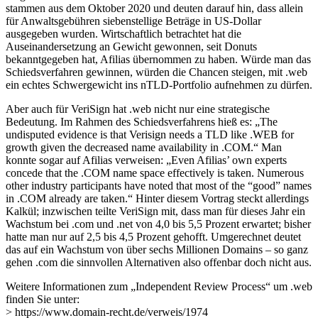
stammen aus dem Oktober 2020 und deuten darauf hin, dass allein
für Anwaltsgebühren siebenstellige Beträge in US-Dollar
ausgegeben wurden. Wirtschaftlich betrachtet hat die
Auseinandersetzung an Gewicht gewonnen, seit Donuts
bekanntgegeben hat, Afilias übernommen zu haben. Würde man das
Schiedsverfahren gewinnen, würden die Chancen steigen, mit .web
ein echtes Schwergewicht ins nTLD-Portfolio aufnehmen zu dürfen.
Aber auch für VeriSign hat .web nicht nur eine strategische
Bedeutung. Im Rahmen des Schiedsverfahrens hieß es: „The
undisputed evidence is that Verisign needs a TLD like .WEB for
growth given the decreased name availability in .COM.“ Man
konnte sogar auf Afilias verweisen: „Even Afilias’ own experts
concede that the .COM name space effectively is taken. Numerous
other industry participants have noted that most of the “good” names
in .COM already are taken.“ Hinter diesem Vortrag steckt allerdings
Kalkül; inzwischen teilte VeriSign mit, dass man für dieses Jahr ein
Wachstum bei .com und .net von 4,0 bis 5,5 Prozent erwartet; bisher
hatte man nur auf 2,5 bis 4,5 Prozent gehofft. Umgerechnet deutet
das auf ein Wachstum von über sechs Millionen Domains – so ganz
gehen .com die sinnvollen Alternativen also offenbar doch nicht aus.
Weitere Informationen zum „Independent Review Process“ um .web
finden Sie unter:
> https://www.domain-recht.de/verweis/1974