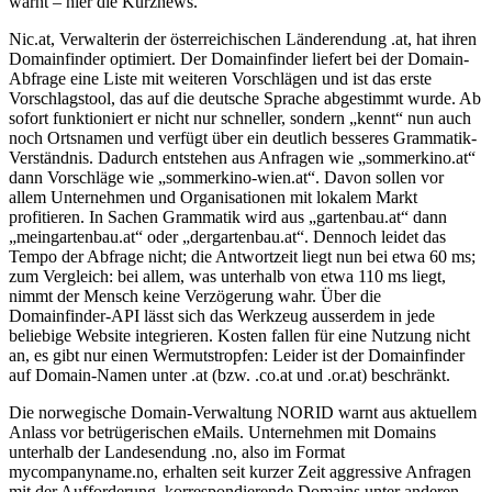
warnt – hier die Kurznews.
Nic.at, Verwalterin der österreichischen Länderendung .at, hat ihren
Domainfinder optimiert. Der Domainfinder liefert bei der Domain-
Abfrage eine Liste mit weiteren Vorschlägen und ist das erste
Vorschlagstool, das auf die deutsche Sprache abgestimmt wurde. Ab
sofort funktioniert er nicht nur schneller, sondern „kennt“ nun auch
noch Ortsnamen und verfügt über ein deutlich besseres Grammatik-
Verständnis. Dadurch entstehen aus Anfragen wie „sommerkino.at“
dann Vorschläge wie „sommerkino-wien.at“. Davon sollen vor
allem Unternehmen und Organisationen mit lokalem Markt
profitieren. In Sachen Grammatik wird aus „gartenbau.at“ dann
„meingartenbau.at“ oder „dergartenbau.at“. Dennoch leidet das
Tempo der Abfrage nicht; die Antwortzeit liegt nun bei etwa 60 ms;
zum Vergleich: bei allem, was unterhalb von etwa 110 ms liegt,
nimmt der Mensch keine Verzögerung wahr. Über die
Domainfinder-API lässt sich das Werkzeug ausserdem in jede
beliebige Website integrieren. Kosten fallen für eine Nutzung nicht
an, es gibt nur einen Wermutstropfen: Leider ist der Domainfinder
auf Domain-Namen unter .at (bzw. .co.at und .or.at) beschränkt.
Die norwegische Domain-Verwaltung NORID warnt aus aktuellem
Anlass vor betrügerischen eMails. Unternehmen mit Domains
unterhalb der Landesendung .no, also im Format
mycompanyname.no, erhalten seit kurzer Zeit aggressive Anfragen
mit der Aufforderung, korrespondierende Domains unter anderen