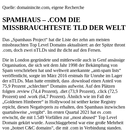
Quelle: domainincite.com, eigene Recherche
SPAMHAUS – .COM DIE
MISSBRAUCHTESTE TLD DER WELT
Das „Spamhaus Project“ hat die Liste der zehn am meisten
missbrauchten Top Level Domains aktualisiert: an der Spitze thront
.com, doch zwei nTLDs sind ihr dicht auf den Fersen.
Die in London gegründete und mittlerweile auch in Genf ansässige
Organisation, die sich seit dem Jahr 1998 der Bekämpfung von
Spam verschrieben hat und weltweit anerkannte „anti-spam lists“
veröffentlicht, sorgte im März 2016 erstmals für Unruhe im Lager
der nTLDs. Man hatte ermittelt, dass .download einen Anteil von
75,9 Prozent „schlechter“ Domains aufweist. Auf den Plätzen
folgten .review (74,4 Prozent), .diet (73,9 Prozent), .click (72,5
Prozent) und .work (64,7 Prozent). Ähnlich wie im Fall der
„Goldenen Himbeere“ in Hollywood ist seither keine Registry
erpicht, diesen Negativpreis zu erhalten, den Spamhaus inzwischen
quartalsweise „vergibt“. Im ersten Quartal 2021 hat es .com
erwischt, die mit 1.549 Vorfällen zur „most abused“ Top Level
Domain gekürt wurde. Ausschlaggebend war eine große Mehrheit
von „botnet C&C domains“, die mit .com in Verbindung standen.