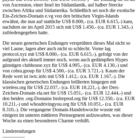
von Ascension, einer Insel im Südantlantik, auf halber Strecke
zwischen Afrika und Südamerika. Schließlich sei noch die exotische
Ein-Zeichen-Domain e.vg von den britischen Virgin-Islands
erwähnt, die nun auf stattliche US$ 8.000,- (ca. EUR 6.615,-) kam,
nachdem sie im April 2015 sich mit US$ 1.450,- (ca. EUR 1.343,-)
zufriedengegeben hatte.
Die neuen generischen Endungen versprühten dieses Mal nicht so
viel Laune, lagen aber auch nicht so schlecht. Vorne lag
protocol.xyz mit US$ 8.000​,- (ca. EUR 6.615,-), gefolgt von der
aufgrund des aktuell immer noch, wenn auch gedämpften Hypes
günstigen clubhouse.xyz für US$ 4.995​,- (ca. EUR 4.130,-) und
von cobra.group für US$ 4.500,- (ca. EUR 3.721,-). Kaum der
Rede wert ist iwtc.info​ mit US$ 1.412​,- (ca. EUR 1.167,-). Die
klassischen generischen Endungen brillierten hingegen mit
wireless.org für​ US$ 22.037​,- (ca. EUR 18.221,-), der Drei-
Zeichen-Domain ela.net für US$ 15.051,- (ca. EUR 12.444,-) und
den beiden .org-Domains biolreprod.org für​ US$ 12.350​,- (ca. EUR
10.211,-) und whosdrivingyou.org für​ US$ 10.051,-​ (ca. EUR
8.310,-). Die vergangene Domain-Handelswoche wusste mit
einigem im unteren mittleren Preissegment aufzuwarten, was dieser
Woche zu einen besonderen Charme verhilft.
Länderendungen
————–