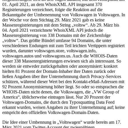
01. April 2021, an dem WhoisXML API insgesamt 370
Registrierungen verzeichnet, folgte die Reaktion auf die
Bekanntgabe der Umbenennung von Volkswagen in Voltswagen. In
der Woche vor dem Stichtag 29. März 2021 gab es keine
Massenregistrierungen mit dem String „voltsw“. Ab 29. März bis
04. April 2021 verzeichnete WhoisXML API jedoch die
Massenregistrierung von 338 Domains mit der Zeichenfolge
„voltsw“. Das größte Bündel umfasse 94 Domains, die unter
verschiedenen Endungen mit zum Teil leichten Vertippern registriert
wurden, darunter voltswsgen.store, voltswagen.info,
voltswagen.autos und voltswagons.us. Auch die WHOIS-Daten
dieser 338 Massenregistrierungen erwiesen sich als interessant. So
werden sie entweder zurückgehalten oder anonymisiert: konkret
hielten 81 Prozent der Domain-Inhaber ihre Daten zurück oder
ließen Angaben über ihre Unternehmnung durch Privacy-Services
schützen, während dieser Wert bei den Kontakt-eMail-Adressen mit
92 Prozent Anonymisierung höher liegt. So oder so entsprachen die
WHOIS-Daten nicht denen, die Volkswagen, die „VW Group of
America“, üblicherweise eintragen lässt. Nur 20 Prozent der
Voltswagen-Domains, die durch den Typosquatting Data Feed
erkannt wurden, weisen Angaben zu ihrer Unternehmung auf; keine
entspricht den offiziellen Volkswagen-Domain-Daten.
Die Idee einer Umbennung in „Voltswagen“ wurde bereits am 17.
März 2021 vom Twitter-Account der zwiespältigen