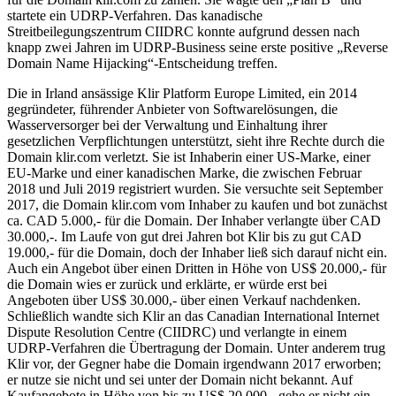
startete ein UDRP-Verfahren. Das kanadische
Streitbeilegungszentrum CIIDRC konnte aufgrund dessen nach
knapp zwei Jahren im UDRP-Business seine erste positive „Reverse
Domain Name Hijacking“-Entscheidung treffen.
Die in Irland ansässige Klir Platform Europe Limited, ein 2014
gegründeter, führender Anbieter von Softwarelösungen, die
Wasserversorger bei der Verwaltung und Einhaltung ihrer
gesetzlichen Verpflichtungen unterstützt, sieht ihre Rechte durch die
Domain klir.com verletzt. Sie ist Inhaberin einer US-Marke, einer
EU-Marke und einer kanadischen Marke, die zwischen Februar
2018 und Juli 2019 registriert wurden. Sie versuchte seit September
2017, die Domain klir.com vom Inhaber zu kaufen und bot zunächst
ca. CAD 5.000,- für die Domain. Der Inhaber verlangte über CAD
30.000,-. Im Laufe von gut drei Jahren bot Klir bis zu gut CAD
19.000,- für die Domain, doch der Inhaber ließ sich darauf nicht ein.
Auch ein Angebot über einen Dritten in Höhe von US$ 20.000,- für
die Domain wies er zurück und erklärte, er würde erst bei
Angeboten über US$ 30.000,- über einen Verkauf nachdenken.
Schließlich wandte sich Klir an das Canadian International Internet
Dispute Resolution Centre (CIIDRC) und verlangte in einem
UDRP-Verfahren die Übertragung der Domain. Unter anderem trug
Klir vor, der Gegner habe die Domain irgendwann 2017 erworben;
er nutze sie nicht und sei unter der Domain nicht bekannt. Auf
Kaufangebote in Höhe von bis zu US$ 20.000,- gehe er nicht ein.