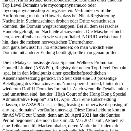
Top Level Domains wie mycompanyname.co oder
mycompanyname.shop zu registrieren. Verbunden wird die
Aufforderung mit dem Hinweis, dass bei Nicht-Registrierung
Nachteile in Suchmaschinen drohen oder Dritte versucht sein
könnten, die Domain wegzuschnappen. Bei all dem sei rasches
Handeln gefragt, um Nachteile abzuwenden. Die Masche ist nicht
neu, aber offenbar nach wie vor profitabel. NORID weist darauf
hin, dass die meisten norwegischen Unternehmen
sich ganz bewusst für .no entscheiden; ob man wirklich eine
Domain mit anderer Endung benötigt, sollte man genau prüfen.
Die in Malaysia ansässige Asia Spa and Wellness Promotion
Council Limited (ASWPC), Registry der neuen Top Level Domain
.spa, ist in den Mittelpunkt einer gesellschaftsrechtlichen
Auseinandersetzung gerückt. In Streit steht eine 30-prozentige
Beteiligung des Finanzinvestors Namesphere Limited, hinter dem
wiederum DotPH Domains Inc. steht. Auch wenn die Details unklar
und umstritten sind, hat der „High Court of the Hong Kong Special
Administrative Region“ am 01. April 2021 eine Entscheidung
erlassen, die ASWPC das „selling, leasing or otherwise disposing of
any .spa domains“ vorläufig untersagt. Diese Entscheidung kommt
für ASWPC zur Unzeit, denn am 20. April 2021 hat die Sunrise
Period begonnen, die noch bis zum 20. Mai 2021 läuft. Aktuell ist
eine Teilnahme für Markeninhaber, deren Marke im Trademark
Clearinghouse eingetragen ist, noch möglich. Hinweise auf die