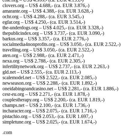
clovers.org​ – US$ 4.688,-​ (ca. EUR 3.876,-)
amarante.org​ – US$ 4.388​,- (ca. EUR 3.628,-)
ochr.org​ – US$ 4.288​,- (ca. EUR 3.545,-)
egfar.org​ – US$ 4.250​,- (ca. EUR 3.514,-)
the-underdogs.org​ – US$ 4.025​,- (ca. EUR 3.328,-)
thepublicindex.org​ – US$ 3.737​,- (ca. EUR 3.090,-)
barkus.org​ – US$ 3.357​,- (ca. EUR 2.776,-)
socialmedia4nonprofits.org​ – US$ 3.050​,- (ca. EUR 2.522,-)
travelling.org​ – US$ 3.050​,- (ca. EUR 2.522,-)
aten.org​ – US$ 2.988​,- (ca. EUR 2.471,-)
nexa.org​ – US$ 2.788​,- (ca. EUR 2.305,-)
infertilitynetwork.org​ – US$ 2.737​,- (ca. EUR 2.263,-)
gld.net​ – US$ 2.555​,- (ca. EUR 2.113,-)
scalemodel.net​ – US$ 2.522,- (ca. EUR 2.085,-)
newseason.org​ – US$ 2.288​,- (ca. EUR 1.892,-)
oneidabingoandcasino.net​ – US$ 2.281​,- (ca. EUR 1.886,-)
cesr-eu.org​ – US$ 2.271​,- (ca. EUR 1.878,-)
couplestherapy.org​ – US$ 2.200​,- (ca. EUR 1.819,-)
champs.net​ – US$ 2.100​,- (ca. EUR 1.736,-)
incharacter.org​ – US$ 2.075,- (ca. EUR 1.716,-)
pistachio.org​ – US$ 2.053​,- (ca. EUR 1.697,-)
simpletune.org​ – US$ 2.025​,- (ca. EUR 1.674,-)
.com
—–