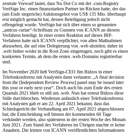
zentrale Vorwurf lautet, dass Nu Dot Co mit der .com-Registry
VeriSign Inc. einen finanzstarken Partner im Rücken hatte, der das
(am Ende siegreiche) Auktionsgebot von US$ 135 Mio. überhaupt
erst möglich gemacht hat, dessen Beteiligung jedoch nicht
offengelegt wurde. VeriSign hat sich über einen so genannten
„amicus curiae“-Schriftsatz zu Gunsten von ICANN an diesem
Verfahren beteiligt. In einer ersten Reaktion auf dieses IRP-
Verfahren hatte sich ICANN verpflichtet, von allen Maßnahmen
abzusehen, die auf eine Delegierung von .web abzielen; daher ist
.web bisher weder in die Root Zone eingetragen, noch gibt es einen
konkreten Termin, ab dem die ersten .web-Domains registrierbar
sind.
Im November 2020 ließ VeriSign-CEO Jim Bidzos in einer
Telefonkonferenz mit Analysten dann verlauten: „A final decision
from the [Independent Review Process] panel may be issued later
this year or early next year“. Doch auch bis zum Ende des ersten
Quartals 2021 blieb es still um .web. Nun hat erneut Bidzos diese
Stille durchbrochen. Wiederum anlässlich einer Telefonkonferenz
mit Analysten gab er am 22. April 2021 bekannt, dass das
Schiedsgericht die Verhandlung am 07. April 2021 abgeschlossen
hat; die Entscheidung soll binnen der kommenden 60 Tage
verkündet werden, also spätestens in der ersten Woche des Monats
Juni 2021. Zum Stand des Verfahrens im Übrigen machte er keine
Angaben. Die letzten von ICANN veröffentlichten Informationen