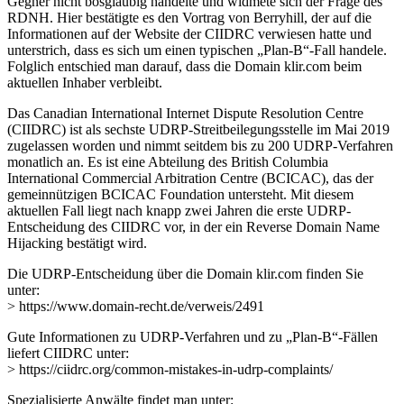
Gegner nicht bösgläubig handelte und widmete sich der Frage des
RDNH. Hier bestätigte es den Vortrag von Berryhill, der auf die
Informationen auf der Website der CIIDRC verwiesen hatte und
unterstrich, dass es sich um einen typischen „Plan-B“-Fall handele.
Folglich entschied man darauf, dass die Domain klir.com beim
aktuellen Inhaber verbleibt.
Das Canadian International Internet Dispute Resolution Centre
(CIIDRC) ist als sechste UDRP-Streitbeilegungsstelle im Mai 2019
zugelassen worden und nimmt seitdem bis zu 200 UDRP-Verfahren
monatlich an. Es ist eine Abteilung des British Columbia
International Commercial Arbitration Centre (BCICAC), das der
gemeinnützigen BCICAC Foundation untersteht. Mit diesem
aktuellen Fall liegt nach knapp zwei Jahren die erste UDRP-
Entscheidung des CIIDRC vor, in der ein Reverse Domain Name
Hijacking bestätigt wird.
Die UDRP-Entscheidung über die Domain klir.com finden Sie
unter:
> https://www.domain-recht.de/verweis/2491
Gute Informationen zu UDRP-Verfahren und zu „Plan-B“-Fällen
liefert CIIDRC unter:
> https://ciidrc.org/common-mistakes-in-udrp-complaints/
Spezialisierte Anwälte findet man unter: