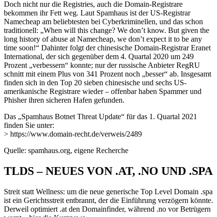
Doch nicht nur die Registries, auch die Domain-Registrare
bekommen ihr Fett weg. Laut Spamhaus ist der US-Registrar
Namecheap am beliebtesten bei Cyberkriminellen, und das schon
traditionell: „When will this change? We don’t know. But given the
long history of abuse at Namecheap, we don’t expect it to be any
time soon!“ Dahinter folgt der chinesische Domain-Registrar Eranet
International, der sich gegenüber dem 4. Quartal 2020 um 249
Prozent „verbessern“ konnte; nur der russische Anbieter RegRU
schnitt mit einem Plus von 341 Prozent noch „besser“ ab. Insgesamt
finden sich in den Top 20 sieben chinesische und sechs US-
amerikanische Registrare wieder – offenbar haben Spammer und
Phisher ihren sicheren Hafen gefunden.
Das „Spamhaus Botnet Threat Update“ für das 1. Quartal 2021
finden Sie unter:
> https://www.domain-recht.de/verweis/2489
Quelle: spamhaus.org, eigene Recherche
TLDS – NEUES VON .AT, .NO UND .SPA
Streit statt Wellness: um die neue generische Top Level Domain .spa
ist ein Gerichtsstreit entbrannt, der die Einführung verzögern könnte.
Derweil optimiert .at den Domainfinder, während .no vor Betrügern