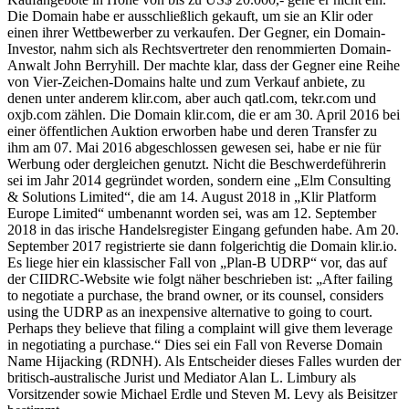
Die Domain habe er ausschließlich gekauft, um sie an Klir oder
einen ihrer Wettbewerber zu verkaufen. Der Gegner, ein Domain-
Investor, nahm sich als Rechtsvertreter den renommierten Domain-
Anwalt John Berryhill. Der machte klar, dass der Gegner eine Reihe
von Vier-Zeichen-Domains halte und zum Verkauf anbiete, zu
denen unter anderem klir.com, aber auch qatl.com, tekr.com und
oxjb.com zählen. Die Domain klir.com, die er am 30. April 2016 bei
einer öffentlichen Auktion erworben habe und deren Transfer zu
ihm am 07. Mai 2016 abgeschlossen gewesen sei, habe er nie für
Werbung oder dergleichen genutzt. Nicht die Beschwerdeführerin
sei im Jahr 2014 gegründet worden, sondern eine „Elm Consulting
& Solutions Limited“, die am 14. August 2018 in „Klir Platform
Europe Limited“ umbenannt worden sei, was am 12. September
2018 in das irische Handelsregister Eingang gefunden habe. Am 20.
September 2017 registrierte sie dann folgerichtig die Domain klir.io.
Es liege hier ein klassischer Fall von „Plan-B UDRP“ vor, das auf
der CIIDRC-Website wie folgt näher beschrieben ist: „After failing
to negotiate a purchase, the brand owner, or its counsel, considers
using the UDRP as an inexpensive alternative to going to court.
Perhaps they believe that filing a complaint will give them leverage
in negotiating a purchase.“ Dies sei ein Fall von Reverse Domain
Name Hijacking (RDNH). Als Entscheider dieses Falles wurden der
britisch-australische Jurist und Mediator Alan L. Limbury als
Vorsitzender sowie Michael Erdle und Steven M. Levy als Beisitzer