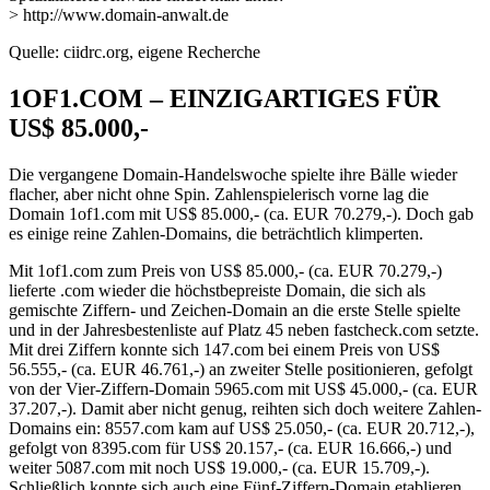
> http://www.domain-anwalt.de
Quelle: ciidrc.org, eigene Recherche
1OF1.COM – EINZIGARTIGES FÜR
US$ 85.000,-
Die vergangene Domain-Handelswoche spielte ihre Bälle wieder
flacher, aber nicht ohne Spin. Zahlenspielerisch vorne lag die
Domain 1of1.com mit US$ 85.000,- (ca. EUR 70.279,-). Doch gab
es einige reine Zahlen-Domains, die beträchtlich klimperten.
Mit 1of1.com zum Preis von US$ 85.000,- (ca. EUR 70.279,-)
lieferte .com wieder die höchstbepreiste Domain, die sich als
gemischte Ziffern- und Zeichen-Domain an die erste Stelle spielte
und in der Jahresbestenliste auf Platz 45 neben fastcheck.com setzte.
Mit drei Ziffern konnte sich 147.com​ bei einem Preis von US$
56.555​,- (ca. EUR 46.761,-) an zweiter Stelle positionieren, gefolgt
von der Vier-Ziffern-Domain 5965.com mit US$ 45.000​,- (ca. EUR
37.207,-). Damit aber nicht genug, reihten sich doch weitere Zahlen-
Domains ein: 8557.com​ kam auf US$ 25.050​,- (ca. EUR 20.712,-),
gefolgt von 8395.com​ für US$ 20.157​,- (ca. EUR 16.666,-) und
weiter 5087.com mit noch ​US$ 19.000​,- (ca. EUR 15.709,-).
Schließlich konnte sich auch eine Fünf-Ziffern-Domain etablieren,