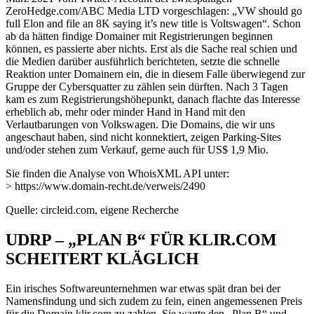
ZeroHedge.com/ABC Media LTD vorgeschlagen: „VW should go
full Elon and file an 8K saying it’s new title is Voltswagen“. Schon
ab da hätten findige Domainer mit Registrierungen beginnen
können, es passierte aber nichts. Erst als die Sache real schien und
die Medien darüber ausführlich berichteten, setzte die schnelle
Reaktion unter Domainern ein, die in diesem Falle überwiegend zur
Gruppe der Cybersquatter zu zählen sein dürften. Nach 3 Tagen
kam es zum Registrierungshöhepunkt, danach flachte das Interesse
erheblich ab, mehr oder minder Hand in Hand mit den
Verlautbarungen von Volkswagen. Die Domains, die wir uns
angeschaut haben, sind nicht konnektiert, zeigen Parking-Sites
und/oder stehen zum Verkauf, gerne auch für US$ 1,9 Mio.
Sie finden die Analyse von WhoisXML API unter:
> https://www.domain-recht.de/verweis/2490
Quelle: circleid.com, eigene Recherche
UDRP – „PLAN B“ FÜR KLIR.COM
SCHEITERT KLÄGLICH
Ein irisches Softwareunternehmen war etwas spät dran bei der
Namensfindung und sich zudem zu fein, einen angemessenen Preis
für die Domain klir.com zu zahlen. Sie wagte den „Plan B“ und