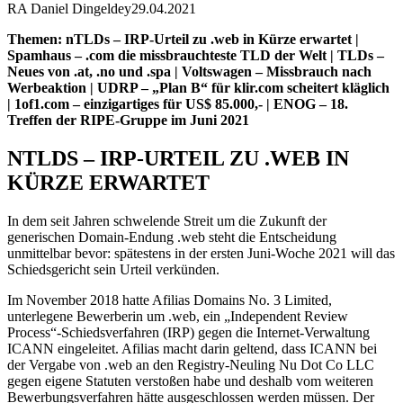
RA Daniel Dingeldey
29.04.2021
Themen: nTLDs – IRP-Urteil zu .web in Kürze erwartet |
Spamhaus – .com die missbrauchteste TLD der Welt | TLDs –
Neues von .at, .no und .spa | Voltswagen – Missbrauch nach
Werbeaktion | UDRP – „Plan B“ für klir.com scheitert kläglich
| 1of1.com – einzigartiges für US$ 85.000,- | ENOG – 18.
Treffen der RIPE-Gruppe im Juni 2021
NTLDS – IRP-URTEIL ZU .WEB IN
KÜRZE ERWARTET
In dem seit Jahren schwelende Streit um die Zukunft der
generischen Domain-Endung .web steht die Entscheidung
unmittelbar bevor: spätestens in der ersten Juni-Woche 2021 will das
Schiedsgericht sein Urteil verkünden.
Im November 2018 hatte Afilias Domains No. 3 Limited,
unterlegene Bewerberin um .web, ein „Independent Review
Process“-Schiedsverfahren (IRP) gegen die Internet-Verwaltung
ICANN eingeleitet. Afilias macht darin geltend, dass ICANN bei
der Vergabe von .web an den Registry-Neuling Nu Dot Co LLC
gegen eigene Statuten verstoßen habe und deshalb vom weiteren
Bewerbungsverfahren hätte ausgeschlossen werden müssen. Der