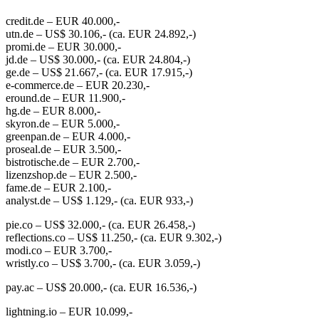
credit.de​ – EUR 40.000,-
utn.de​ – US$ 30.106​,- (ca. EUR 24.892,-)
promi.de​ – EUR 30.000,-
jd.de​ – US$ 30.000,- (ca. EUR 24.804,-)
ge.de​ – US$ 21.667​,- (ca. EUR 17.915,-)
e-commerce.de​ – EUR 20.230,-
eround.de​ – EUR 11.900,-
hg.de​ – EUR 8.000,-
skyron.de​ – EUR 5.000,-
greenpan.de​ – EUR 4.000,-
proseal.de​ – EUR 3.500,-
bistrotische.de​ – EUR 2.700,-
lizenzshop.de​ – EUR 2.500,-
fame.de​ – EUR 2.100,-
analyst.de​ – US$ 1.129​,- (ca. EUR 933,-)
pie.co​ – US$ 32.000,- (ca. EUR 26.458,-)
reflections.co​ – US$ 11.250,- (ca. EUR 9.302,-)
modi.co​ – EUR 3.700,-
wristly.co​ – US$ 3.700,-​ (ca. EUR 3.059,-)
pay.ac​ – US$ 20.000​,- (ca. EUR 16.536,-)
lightning.io​ – EUR 10.099,-