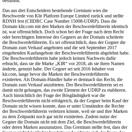
bestimmt.
Das aus drei Entscheidern bestehende Gremium wies die
Beschwerde von Klir Platform Europe Limited zurück und stellte
RDNH fest (CIIDRC Case Number 15008-UDRP). Dass die
Domain klir.com mit den Marken der Beschwerdeführerin identisch
ist, war offensichtlich. Doch schon bei der Frage nach dem Recht
oder berechtigten Interesse des Gegners an der Domain scheiterte
die Beschwerdeführerin. Es sei offensichtlich, dass der Gegner die
Domain zum Verkauf angeboten und die seit September 2017
eingehenden Kaufangebote der Beschwerdeführerin abgelehnt habe.
Die Beschwerdeführerin habe jedoch keinen Nachweis dafür
erbracht, dass sie die Marke „KIR“ vor 2018, als sie ihren Namen
änderte, genutzt habe. Der Gegner sei seit 2016 Inhaber von
kir.com, lange bevor die Marken der Beschwerdeführerin
existierten. Als Domain-Händler habe er demnach das Recht, die
Domain zum Verkauf anzubieten. Der Beschwerdeführerin sei es
damit nicht gelungen, das zweite Element der UDRP zu etablieren.
Auch hinsichtlich der Frage der Bösgläubigkeit war die
Beschwerdeführerin nicht erfolgreich, da der Gegner beim Kauf der
Domain nicht wissen konnte, dass er unter Umständen die Rechte
der Beschwerdeführerin verletzen könnte, weil sie und ihre Marken
zu dem Zeitpunkt noch gar nicht existierten. Zudem nutze der
Gegner die Domain nicht mit dem Ziel, die Beschwerdeführerin
oder deren Marken auszunutzen. Das Gremium stellte fest, dass der