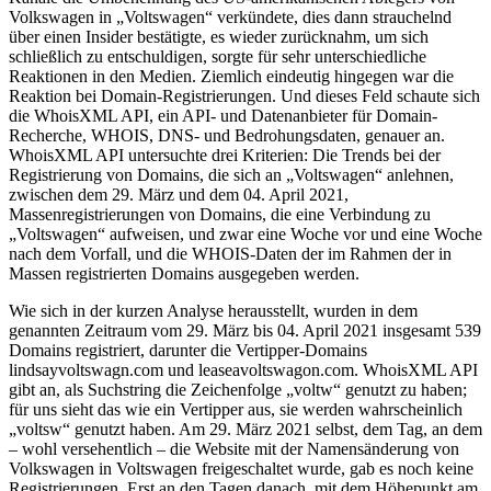
Volkswagen in „Voltswagen“ verkündete, dies dann strauchelnd
über einen Insider bestätigte, es wieder zurücknahm, um sich
schließlich zu entschuldigen, sorgte für sehr unterschiedliche
Reaktionen in den Medien. Ziemlich eindeutig hingegen war die
Reaktion bei Domain-Registrierungen. Und dieses Feld schaute sich
die WhoisXML API, ein API- und Datenanbieter für Domain-
Recherche, WHOIS, DNS- und Bedrohungsdaten, genauer an.
WhoisXML API untersuchte drei Kriterien: Die Trends bei der
Registrierung von Domains, die sich an „Voltswagen“ anlehnen,
zwischen dem 29. März und dem 04. April 2021,
Massenregistrierungen von Domains, die eine Verbindung zu
„Voltswagen“ aufweisen, und zwar eine Woche vor und eine Woche
nach dem Vorfall, und die WHOIS-Daten der im Rahmen der in
Massen registrierten Domains ausgegeben werden.
Wie sich in der kurzen Analyse herausstellt, wurden in dem
genannten Zeitraum vom 29. März bis 04. April 2021 insgesamt 539
Domains registriert, darunter die Vertipper-Domains
lindsayvoltswagn.com und leaseavoltswagon.com. WhoisXML API
gibt an, als Suchstring die Zeichenfolge „voltw“ genutzt zu haben;
für uns sieht das wie ein Vertipper aus, sie werden wahrscheinlich
„voltsw“ genutzt haben. Am 29. März 2021 selbst, dem Tag, an dem
– wohl versehentlich – die Website mit der Namensänderung von
Volkswagen in Voltswagen freigeschaltet wurde, gab es noch keine
Registrierungen. Erst an den Tagen danach, mit dem Höhepunkt am