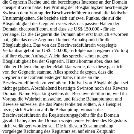
die Gegnerin Rechte und ein berechtigtes Interesse an der Domain
cheapstuff.com habe. Bei Prüfung der Bösgläubigkeit bescheinigte
Swinson dem Vortrag der Beschwerdeführerin ernsthafte faktische
Unstimmigkeiten. Sie beziehe sich auf zwei Punkte, die auf die
Bösgläubigkeit der Gegnerin verweise: das passive Halten der
Domain cheapstuff.com, und dass sie US$ 150.000,- für sie
verlange. Da die Gegnerin die Domain aber erst kürzlich erworben
hat, gäbe das erste Argument keinen Anhaltspunkt für die
Bösgläubigkeit. Das von der Beschwerdeführerin vorgelegte
Verkaufsangebot für US$ 150.000,- erfolgte nach eigenem Vortrag
auf ihre eigene Anfrage. Allein das spreche schon gegen
Bösgläubigkeit bei der Gegnerin. Hinzu komme aber, dass bei
näherer Untersuchung der eMail klar werde, dass diese gar nicht
von der Gegnerin stamme. Alles spreche dagegen, dass die
Gegnerin die Domain ersteigert habe, um sie an die
Beschwerdeführerin zu veräußern. Ein Fall von Bösgläubigkeit sei
nicht gegeben. Abschließend bestätigte Swinson noch das Reverse
Domain Name Hijacking seitens der Beschwerdeführerin, weil ihr
Vortrag die Wahrheit missachte, und falsche Behauptungen und
Beweise aufweise, die das Panel fehlleiten sollten. Als Beispiel
bezog sich Swinson auf die Behauptung, wonach die
Beschwerdeführerin die Registrierungsgebühr für die Domain
gezahlt habe, aber die Domain wegen eines Fehlers des Registrars
nicht verlängert worden sei. Die in diesem Zusammenhang
vorgelegte Rechnung des Registrars sei auf einen Zeitpunkt