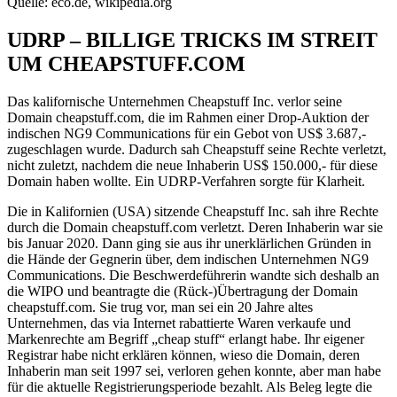
Quelle: eco.de, wikipedia.org
UDRP – BILLIGE TRICKS IM STREIT
UM CHEAPSTUFF.COM
Das kalifornische Unternehmen Cheapstuff Inc. verlor seine
Domain cheapstuff.com, die im Rahmen einer Drop-Auktion der
indischen NG9 Communications für ein Gebot von US$ 3.687,-
zugeschlagen wurde. Dadurch sah Cheapstuff seine Rechte verletzt,
nicht zuletzt, nachdem die neue Inhaberin US$ 150.000,- für diese
Domain haben wollte. Ein UDRP-Verfahren sorgte für Klarheit.
Die in Kalifornien (USA) sitzende Cheapstuff Inc. sah ihre Rechte
durch die Domain cheapstuff.com verletzt. Deren Inhaberin war sie
bis Januar 2020. Dann ging sie aus ihr unerklärlichen Gründen in
die Hände der Gegnerin über, dem indischen Unternehmen NG9
Communications. Die Beschwerdeführerin wandte sich deshalb an
die WIPO und beantragte die (Rück-)Übertragung der Domain
cheapstuff.com. Sie trug vor, man sei ein 20 Jahre altes
Unternehmen, das via Internet rabattierte Waren verkaufe und
Markenrechte am Begriff „cheap stuff“ erlangt habe. Ihr eigener
Registrar habe nicht erklären können, wieso die Domain, deren
Inhaberin man seit 1997 sei, verloren gehen konnte, aber man habe
für die aktuelle Registrierungsperiode bezahlt. Als Beleg legte die