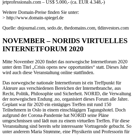
jetprofessionals.com – US$ 5.000,- (ca. EUR 4.348,-)
Weitere Domain-Preise finden Sie unter:
> http://www.domain-spiegel.de
Quelle: dnjournal.com, sedo.de, thedomains.com, tldinvestors.com
NOVEMBER – NORIDS VIRTUELLES
INTERNETFORUM 2020
Mitte November 2020 findet das norwegische Internetforum 2020
unter dem Titel „Crisis opens new opportunities“ statt. Dieses Jahr
wird auch diese Veranstaltung online stattfinden.
Das norwegische nationale Internetforum ist ein Treffpunkt für
Akteure aus verschiedenen Bereichen der Internetbranche, aus
Recht, Politik, Philosophie und Sicherheit. NORID, die Verwaltung
der norwegischen Endung .no, organisiert dieses Forum alle Jahre.
Geplant war für 2020 ein eintägiges Treffen mit rund 150
Teilnehmern in Oslo in einem einschlägigen Tagungshotel. Doch
aufgrund der Corona-Pandemie hat NORID seine Pläne
umgeschmissen und lädt nun zu einem virtuellen Treffen. Für diese
Veranstaltung sind bereits sehr interessante Vortragende gebucht. So
unter anderem Maria Strømme, eine Physikerin und Professorin für