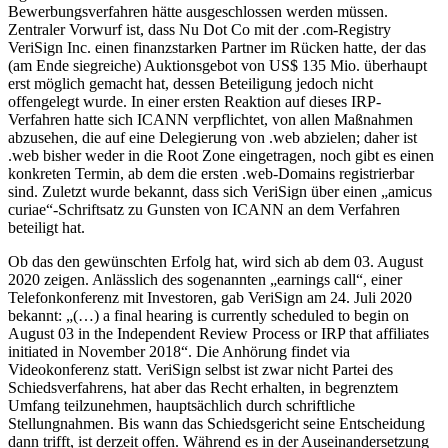
Bewerbungsverfahren hätte ausgeschlossen werden müssen.
Zentraler Vorwurf ist, dass Nu Dot Co mit der .com-Registry
VeriSign Inc. einen finanzstarken Partner im Rücken hatte, der das
(am Ende siegreiche) Auktionsgebot von US$ 135 Mio. überhaupt
erst möglich gemacht hat, dessen Beteiligung jedoch nicht
offengelegt wurde. In einer ersten Reaktion auf dieses IRP-
Verfahren hatte sich ICANN verpflichtet, von allen Maßnahmen
abzusehen, die auf eine Delegierung von .web abzielen; daher ist
.web bisher weder in die Root Zone eingetragen, noch gibt es einen
konkreten Termin, ab dem die ersten .web-Domains registrierbar
sind. Zuletzt wurde bekannt, dass sich VeriSign über einen „amicus
curiae“-Schriftsatz zu Gunsten von ICANN an dem Verfahren
beteiligt hat.
Ob das den gewünschten Erfolg hat, wird sich ab dem 03. August
2020 zeigen. Anlässlich des sogenannten „earnings call“, einer
Telefonkonferenz mit Investoren, gab VeriSign am 24. Juli 2020
bekannt: „(…) a final hearing is currently scheduled to begin on
August 03 in the Independent Review Process or IRP that affiliates
initiated in November 2018“. Die Anhörung findet via
Videokonferenz statt. VeriSign selbst ist zwar nicht Partei des
Schiedsverfahrens, hat aber das Recht erhalten, in begrenztem
Umfang teilzunehmen, hauptsächlich durch schriftliche
Stellungnahmen. Bis wann das Schiedsgericht seine Entscheidung
dann trifft, ist derzeit offen. Während es in der Auseinandersetzung