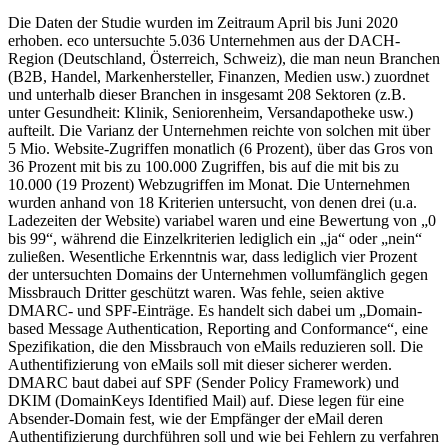
Die Daten der Studie wurden im Zeitraum April bis Juni 2020
erhoben. eco untersuchte 5.036 Unternehmen aus der DACH-
Region (Deutschland, Österreich, Schweiz), die man neun Branchen
(B2B, Handel, Markenhersteller, Finanzen, Medien usw.) zuordnet
und unterhalb dieser Branchen in insgesamt 208 Sektoren (z.B.
unter Gesundheit: Klinik, Seniorenheim, Versandapotheke usw.)
aufteilt. Die Varianz der Unternehmen reichte von solchen mit über
5 Mio. Website-Zugriffen monatlich (6 Prozent), über das Gros von
36 Prozent mit bis zu 100.000 Zugriffen, bis auf die mit bis zu
10.000 (19 Prozent) Webzugriffen im Monat. Die Unternehmen
wurden anhand von 18 Kriterien untersucht, von denen drei (u.a.
Ladezeiten der Website) variabel waren und eine Bewertung von „0
bis 99“, während die Einzelkriterien lediglich ein „ja“ oder „nein“
zuließen. Wesentliche Erkenntnis war, dass lediglich vier Prozent
der untersuchten Domains der Unternehmen vollumfänglich gegen
Missbrauch Dritter geschützt waren. Was fehle, seien aktive
DMARC- und SPF-Einträge. Es handelt sich dabei um „Domain-
based Message Authentication, Reporting and Conformance“, eine
Spezifikation, die den Missbrauch von eMails reduzieren soll. Die
Authentifizierung von eMails soll mit dieser sicherer werden.
DMARC baut dabei auf SPF (Sender Policy Framework) und
DKIM (DomainKeys Identified Mail) auf. Diese legen für eine
Absender-Domain fest, wie der Empfänger der eMail deren
Authentifizierung durchführen soll und wie bei Fehlern zu verfahren