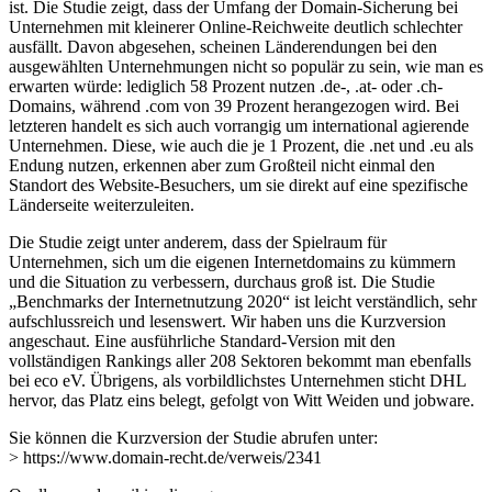
ist. Die Studie zeigt, dass der Umfang der Domain-Sicherung bei
Unternehmen mit kleinerer Online-Reichweite deutlich schlechter
ausfällt. Davon abgesehen, scheinen Länderendungen bei den
ausgewählten Unternehmungen nicht so populär zu sein, wie man es
erwarten würde: lediglich 58 Prozent nutzen .de-, .at- oder .ch-
Domains, während .com von 39 Prozent herangezogen wird. Bei
letzteren handelt es sich auch vorrangig um international agierende
Unternehmen. Diese, wie auch die je 1 Prozent, die .net und .eu als
Endung nutzen, erkennen aber zum Großteil nicht einmal den
Standort des Website-Besuchers, um sie direkt auf eine spezifische
Länderseite weiterzuleiten.
Die Studie zeigt unter anderem, dass der Spielraum für
Unternehmen, sich um die eigenen Internetdomains zu kümmern
und die Situation zu verbessern, durchaus groß ist. Die Studie
„Benchmarks der Internetnutzung 2020“ ist leicht verständlich, sehr
aufschlussreich und lesenswert. Wir haben uns die Kurzversion
angeschaut. Eine ausführliche Standard-Version mit den
vollständigen Rankings aller 208 Sektoren bekommt man ebenfalls
bei eco eV. Übrigens, als vorbildlichstes Unternehmen sticht DHL
hervor, das Platz eins belegt, gefolgt von Witt Weiden und jobware.
Sie können die Kurzversion der Studie abrufen unter:
> https://www.domain-recht.de/verweis/2341