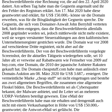
Beschwerdeführerin eine Rechnung vor, die auf den 22. April 2020
datiert. Am selben Tag habe man die Gegnerin angemailt und ihr
den Fehler des Registrars erklärt. Am 17. Mai 2020 habe diese
geantwortet und erklärt, für US$ 150.000,- könne sie die Domain
erwerben, was für die Bösgläubigkeit der Gegnerin spreche. Die
Gegnerin, die sich vom Domainer-Anwalt John Berryhill vertreten
ließ, hielt dem entgegen, dass die Beschwerdeführerin allenfalls
2008 gegründet worden sei, jedoch mittlerweile nicht mehr existiere,
weil sie wegen versäumter Steuerzahlungen aus dem kalifornischen
Unternehmensregister gestrichen wurde. Die Domain war vor 2008
auf verschiedene Dritte registriert, nicht aber auf die
Beschwerdeführerin. Der von der Beschwerdeführerin vorgelegte
Screenshot, der ihr aktuelles Tätigsein wiedergeben solle, sei 10
Jahre alt: er verweise auf Rabattwaren wie Fernseher von 2009 auf
buy.com, eine Domain, die 2010 der japanische Anbieter Rakuten
gekauft hat. Die Domain cheapstuff.com habe man anlässlich einer
Domain-Auktion am 08. März 2020 für US$ 3.687,- ersteigert. Die
vermeintliche Marke „cheap stuff“ sei nicht eingetragen und bestehe
aus zwei allgemeinen Begriffen, die zusammen eine allgemeine
Floskel bilden. Die Beschwerdeführerin sei als Cybersquatter
bekannt, der Malware anbietet, und ihr Leiter sei an mehreren
UDRP-Verfahren beteiligt gewesen. Eine eMail der
Beschwerdeführerin habe man nie erhalten und demgemäß auch
nicht mit einem Verkaufsangebot in Höhe von US$ 150.000,-
geantwortet; die Antwort-eMail sei gefälscht. Die