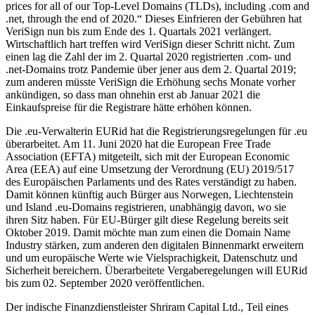
prices for all of our Top-Level Domains (TLDs), including .com and
.net, through the end of 2020.“ Dieses Einfrieren der Gebühren hat
VeriSign nun bis zum Ende des 1. Quartals 2021 verlängert.
Wirtschaftlich hart treffen wird VeriSign dieser Schritt nicht. Zum
einen lag die Zahl der im 2. Quartal 2020 registrierten .com- und
.net-Domains trotz Pandemie über jener aus dem 2. Quartal 2019;
zum anderen müsste VeriSign die Erhöhung sechs Monate vorher
ankündigen, so dass man ohnehin erst ab Januar 2021 die
Einkaufspreise für die Registrare hätte erhöhen können.
Die .eu-Verwalterin EURid hat die Registrierungsregelungen für .eu
überarbeitet. Am 11. Juni 2020 hat die European Free Trade
Association (EFTA) mitgeteilt, sich mit der European Economic
Area (EEA) auf eine Umsetzung der Verordnung (EU) 2019/517
des Europäischen Parlaments und des Rates verständigt zu haben.
Damit können künftig auch Bürger aus Norwegen, Liechtenstein
und Island .eu-Domains registrieren, unabhängig davon, wo sie
ihren Sitz haben. Für EU-Bürger gilt diese Regelung bereits seit
Oktober 2019. Damit möchte man zum einen die Domain Name
Industry stärken, zum anderen den digitalen Binnenmarkt erweitern
und um europäische Werte wie Vielsprachigkeit, Datenschutz und
Sicherheit bereichern. Überarbeitete Vergaberegelungen will EURid
bis zum 02. September 2020 veröffentlichen.
Der indische Finanzdienstleister Shriram Capital Ltd., Teil eines