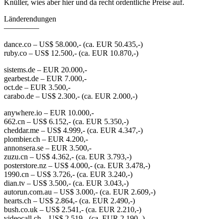
Knüller, wies aber hier und da recht ordentliche Preise auf.
Länderendungen
————–
dance.co – US$ 58.000,- (ca. EUR 50.435,-)
ruby.co – US$ 12.500,- (ca. EUR 10.870,-)
sistems.de – EUR 20.000,-
gearbest.de – EUR 7.000,-
oct.de – EUR 3.500,-
carabo.de – US$ 2.300,- (ca. EUR 2.000,-)
anywhere.io – EUR 10.000,-
662.cn – US$ 6.152,- (ca. EUR 5.350,-)
cheddar.me – US$ 4.999,- (ca. EUR 4.347,-)
plombier.ch – EUR 4.200,-
annonsera.se – EUR 3.500,-
zuzu.cn – US$ 4.362,- (ca. EUR 3.793,-)
posterstore.nz – US$ 4.000,- (ca. EUR 3.478,-)
1990.cn – US$ 3.726,- (ca. EUR 3.240,-)
dian.tv – US$ 3.500,- (ca. EUR 3.043,-)
autorun.com.au – US$ 3.000,- (ca. EUR 2.609,-)
hearts.ch – US$ 2.864,- (ca. EUR 2.490,-)
bush.co.uk – US$ 2.541,- (ca. EUR 2.210,-)
videocall.ch – US$ 2.519,- (ca. EUR 2.190,-)