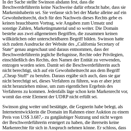
In der Sache stellte Swinson alsdann fest, dass die
Beschwerdeführerin keine Nachweise dafür erbracht habe, dass sie
Markeninhaberin sei. Sie verlasse sich bei der Marke alleine auf ein
Gewohnheitsrecht, doch für den Nachweis dieses Rechts gebe es
keinen brauchbaren Vortrag, wie Angaben zum Umsatz und
sonstige Zahlen, Marketingmaterial und so weiter. Die Domain
bestehe aus zwei allgemeinen Begriffen, die zusammen keinen
willkürlichen oder unterscheidbaren Begriff bilden. Swinson hatte
sich zudem Ausdrucke der Website des „California Secretary of
State“ genau angeschaut und daraus entnommen, dass der
Beschwerdeführerin jegliche Befugnisse, Rechte oder Privilegien,
einschließlich des Rechts, den Namen der Entität zu verwenden,
entzogen worden seien. Damit sei die Beschwerdeführerin auch
nicht berechtigt, sich auf ein Gewohnheitsrecht aus dem Begriff
„Cheap Stuff“ zu berufen. Daraus ergäbe sich auch, dass sie gar
nicht berechtigt sei, dieses Verfahren zu führen, was er aber jetzt
nicht heranziehen müsse, um zum eigentlichen Ergebnis des
Verfahrens zu kommen. Jedenfalls läge schon kein Markenrecht vor,
womit das erste Element der UDRP nicht erfüllt sei.
Swinson ging weiter und bestätigte, die Gegnerin habe belegt, als
Internetentwicklerin die Domain im Rahmen einer Auktion zu einem
Preis von US$ 3.687,- zu gutgläubiger Nutzung und nicht wegen
der Beschwerdeführerin ersteigert zu haben, die ihrerseits keine
Markenrechte für sich in Anspruch nehmen könne. Er schloss, dass