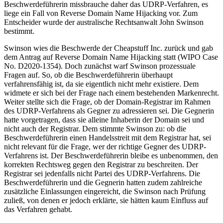
Beschwerdeführerin missbrauche daher das UDRP-Verfahren, es
liege ein Fall von Reverse Domain Name Hijacking vor. Zum
Entscheider wurde der australische Rechtsanwalt John Swinson
bestimmt.
Swinson wies die Beschwerde der Cheapstuff Inc. zurück und gab
dem Antrag auf Reverse Domain Name Hijacking statt (WIPO Case
No. D2020-1354). Doch zunächst warf Swinson prozessuale
Fragen auf. So, ob die Beschwerdeführerin überhaupt
verfahrensfähig ist, da sie eigentlich nicht mehr existiere. Dem
widmete er sich bei der Frage nach einem bestehenden Markenrecht.
Weiter stellte sich die Frage, ob der Domain-Registrar im Rahmen
des UDRP-Verfahrens als Gegner zu adressieren sei. Die Gegnerin
hatte vorgetragen, dass sie alleine Inhaberin der Domain sei und
nicht auch der Registrar. Dem stimmte Swinson zu: ob die
Beschwerdeführerin einen Handelsstreit mit dem Registrar hat, sei
nicht relevant für die Frage, wer der richtige Gegner des UDRP-
Verfahrens ist. Der Beschwerdeführerin bleibe es unbenommen, den
korrekten Rechtsweg gegen den Registrar zu beschreiten. Der
Registrar sei jedenfalls nicht Partei des UDRP-Verfahrens. Die
Beschwerdeführerin und die Gegnerin hatten zudem zahlreiche
zusätzliche Einlassungen eingereicht, die Swinson nach Prüfung
zuließ, von denen er jedoch erklärte, sie hätten kaum Einfluss auf
das Verfahren gehabt.