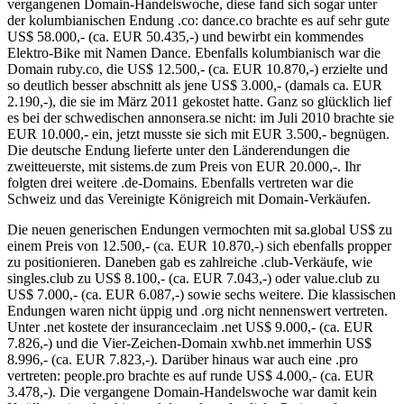
vergangenen Domain-Handelswoche, diese fand sich sogar unter
der kolumbianischen Endung .co: dance.co brachte es auf sehr gute
US$ 58.000,- (ca. EUR 50.435,-) und bewirbt ein kommendes
Elektro-Bike mit Namen Dance. Ebenfalls kolumbianisch war die
Domain ruby.co, die US$ 12.500,- (ca. EUR 10.870,-) erzielte und
so deutlich besser abschnitt als jene US$ 3.000,- (damals ca. EUR
2.190,-), die sie im März 2011 gekostet hatte. Ganz so glücklich lief
es bei der schwedischen annonsera.se nicht: im Juli 2010 brachte sie
EUR 10.000,- ein, jetzt musste sie sich mit EUR 3.500,- begnügen.
Die deutsche Endung lieferte unter den Länderendungen die
zweitteuerste, mit sistems.de zum Preis von EUR 20.000,-. Ihr
folgten drei weitere .de-Domains. Ebenfalls vertreten war die
Schweiz und das Vereinigte Königreich mit Domain-Verkäufen.
Die neuen generischen Endungen vermochten mit sa.global US$ zu
einem Preis von 12.500,- (ca. EUR 10.870,-) sich ebenfalls propper
zu positionieren. Daneben gab es zahlreiche .club-Verkäufe, wie
singles.club zu US$ 8.100,- (ca. EUR 7.043,-) oder value.club zu
US$ 7.000,- (ca. EUR 6.087,-) sowie sechs weitere. Die klassischen
Endungen waren nicht üppig und .org nicht nennenswert vertreten.
Unter .net kostete der insuranceclaim .net US$ 9.000,- (ca. EUR
7.826,-) und die Vier-Zeichen-Domain xwhb.net immerhin US$
8.996,- (ca. EUR 7.823,-). Darüber hinaus war auch eine .pro
vertreten: people.pro brachte es auf runde US$ 4.000,- (ca. EUR
3.478,-). Die vergangene Domain-Handelswoche war damit kein