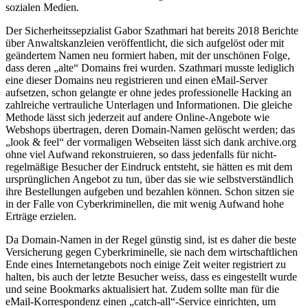
sozialen Medien.
Der Sicherheitssepzialist Gabor Szathmari hat bereits 2018 Berichte
über Anwaltskanzleien veröffentlicht, die sich aufgelöst oder mit
geändertem Namen neu formiert haben, mit der unschönen Folge,
dass deren „alte“ Domains frei wurden. Szathmari musste lediglich
eine dieser Domains neu registrieren und einen eMail-Server
aufsetzen, schon gelangte er ohne jedes professionelle Hacking an
zahlreiche vertrauliche Unterlagen und Informationen. Die gleiche
Methode lässt sich jederzeit auf andere Online-Angebote wie
Webshops übertragen, deren Domain-Namen gelöscht werden; das
„look & feel“ der vormaligen Webseiten lässt sich dank archive.org
ohne viel Aufwand rekonstruieren, so dass jedenfalls für nicht-
regelmäßige Besucher der Eindruck entsteht, sie hätten es mit dem
ursprünglichen Angebot zu tun, über das sie wie selbstverständlich
ihre Bestellungen aufgeben und bezahlen können. Schon sitzen sie
in der Falle von Cyberkriminellen, die mit wenig Aufwand hohe
Erträge erzielen.
Da Domain-Namen in der Regel günstig sind, ist es daher die beste
Versicherung gegen Cyberkriminelle, sie nach dem wirtschaftlichen
Ende eines Internetangebots noch einige Zeit weiter registriert zu
halten, bis auch der letzte Besucher weiss, dass es eingestellt wurde
und seine Bookmarks aktualisiert hat. Zudem sollte man für die
eMail-Korrespondenz einen „catch-all“-Service einrichten, um