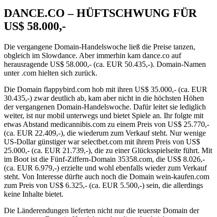
DANCE.CO – HÜFTSCHWUNG FÜR
US$ 58.000,-
Die vergangene Domain-Handelswoche ließ die Preise tanzen,
obgleich im Slowdance. Aber immerhin kam dance.co auf
herausragende US$ 58.000,- (ca. EUR 50.435,-). Domain-Namen
unter .com hielten sich zurück.
Die Domain flappybird.com hob mit ihren US$ 35.000,- (ca. EUR
30.435,-) zwar deutlich ab, kam aber nicht in die höchsten Höhen
der vergangenen Domain-Handelswoche. Dafür leitet sie lediglich
weiter, ist nur mobil unterwegs und bietet Spiele an. Ihr folgte mit
etwas Abstand medicannibis.com zu einem Preis von US$ 25.770,-
(ca. EUR 22.409,-), die wiederum zum Verkauf steht. Nur wenige
US-Dollar günstiger war selectbet.com mit ihrem Preis von US$
25.000,- (ca. EUR 21.739,-), die zu einer Glücksspielseite führt. Mit
im Boot ist die Fünf-Ziffern-Domain 35358.com, die US$ 8.026,-
(ca. EUR 6.979,-) erzielte und wohl ebenfalls wieder zum Verkauf
steht. Von Interesse dürfte auch noch die Domain wein-kaufen.com
zum Preis von US$ 6.325,- (ca. EUR 5.500,-) sein, die allerdings
keine Inhalte bietet.
Die Länderendungen lieferten nicht nur die teuerste Domain der