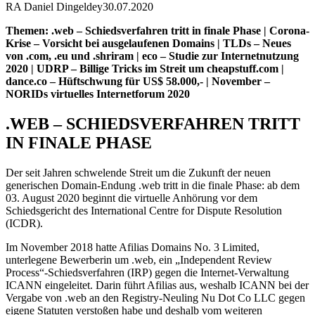
RA Daniel Dingeldey
30.07.2020
Themen: .web – Schiedsverfahren tritt in finale Phase | Corona-
Krise – Vorsicht bei ausgelaufenen Domains | TLDs – Neues
von .com, .eu und .shriram | eco – Studie zur Internetnutzung
2020 | UDRP – Billige Tricks im Streit um cheapstuff.com |
dance.co – Hüftschwung für US$ 58.000,- | November –
NORIDs virtuelles Internetforum 2020
.WEB – SCHIEDSVERFAHREN TRITT
IN FINALE PHASE
Der seit Jahren schwelende Streit um die Zukunft der neuen
generischen Domain-Endung .web tritt in die finale Phase: ab dem
03. August 2020 beginnt die virtuelle Anhörung vor dem
Schiedsgericht des International Centre for Dispute Resolution
(ICDR).
Im November 2018 hatte Afilias Domains No. 3 Limited,
unterlegene Bewerberin um .web, ein „Independent Review
Process“-Schiedsverfahren (IRP) gegen die Internet-Verwaltung
ICANN eingeleitet. Darin führt Afilias aus, weshalb ICANN bei der
Vergabe von .web an den Registry-Neuling Nu Dot Co LLC gegen
eigene Statuten verstoßen habe und deshalb vom weiteren