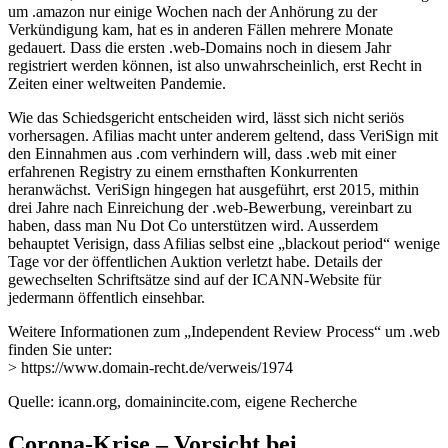
um .amazon nur einige Wochen nach der Anhörung zu der
Verkündigung kam, hat es in anderen Fällen mehrere Monate
gedauert. Dass die ersten .web-Domains noch in diesem Jahr
registriert werden können, ist also unwahrscheinlich, erst Recht in
Zeiten einer weltweiten Pandemie.
Wie das Schiedsgericht entscheiden wird, lässt sich nicht seriös
vorhersagen. Afilias macht unter anderem geltend, dass VeriSign mit
den Einnahmen aus .com verhindern will, dass .web mit einer
erfahrenen Registry zu einem ernsthaften Konkurrenten
heranwächst. VeriSign hingegen hat ausgeführt, erst 2015, mithin
drei Jahre nach Einreichung der .web-Bewerbung, vereinbart zu
haben, dass man Nu Dot Co unterstützen wird. Ausserdem
behauptet Verisign, dass Afilias selbst eine „blackout period“ wenige
Tage vor der öffentlichen Auktion verletzt habe. Details der
gewechselten Schriftsätze sind auf der ICANN-Website für
jedermann öffentlich einsehbar.
Weitere Informationen zum „Independent Review Process“ um .web
finden Sie unter:
> https://www.domain-recht.de/verweis/1974
Quelle: icann.org, domainincite.com, eigene Recherche
Corona-Krise – Vorsicht bei