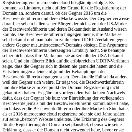
Registrierung von microcenter.cloud bösgläubig erfolgte. Es
komme, so Limbury, nicht auf den Grund für die Registrierung der
Domain an, sondern darauf, ob der Gegner 2016 um die
Beschwerdeführerin und deren Marke wusste. Der Gegner verweise
darauf, er sei ein italienischer Bürger, der nichts von der US-Marke
der Beschwerdeführerin und deren Bekanntheit im Ausland wissen
konnte. Die Beschwerdeführerin hingegen meine, ihre Marke sei
sehr bekannt und man habe in zahlreichen UDRP-Verfahren gegen
andere Gegner mit „microcenter“-Domains obsiegt. Die Argumente
der Beschwerdeführerin überzeugten Limbury nicht. Sie behaupte
selber nicht, dass ihre Marke und sie außerhalb der USA bekannt
seien. Und ein näherer Blick auf die erfolgreichen UDRP-Verfahren
zeige, dass die Gegner sich in diesen nie gemeldet hatten und die
Entscheidungen alleine aufgrund der Behauptungen der
Beschwerdeführerin ergangen seien. Der aktuelle Fall sei da anders,
weil der Gegner sich wehre. Er trägt vor, die Beschwerdeführerin
und ihre Marke zum Zeitpunkt der Domain-Registrierung nicht
gekannt zu haben. Es gäbe im vorliegenden Fall keinen Nachweis
dafür, dass der Gegner bis kurz vor Einreichung der vorliegenden
Beschwerde jemals mit der Beschwerdeführerin kommuniziert habe,
noch dass er die Beschwerdeführerin oder ihre Marke im Sinn hatte,
als er 2016 microcenter.cloud registrierte oder sie drei Jahre später
auf seine „betxon“-Website umleitete. Die Erklärung des Gegners
für die Registrierung der Domain sei plausibel, ebenso wie seine
Erklärung, dass er die Domain nicht verwendet habe, bevor er sie