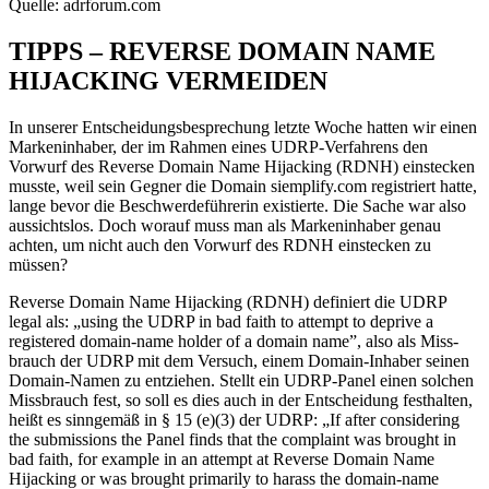
Quelle: adrforum.com
TIPPS – REVERSE DOMAIN NAME
HIJACKING VERMEIDEN
In unserer Entscheidungsbesprechung letzte Woche hatten wir einen
Markeninhaber, der im Rahmen eines UDRP-Verfahrens den
Vorwurf des Reverse Domain Name Hijacking (RDNH) einstecken
musste, weil sein Gegner die Domain siemplify.com registriert hatte,
lange bevor die Beschwerdeführerin existierte. Die Sache war also
aussichtslos. Doch worauf muss man als Markeninhaber genau
achten, um nicht auch den Vorwurf des RDNH einstecken zu
müssen?
Reverse Domain Name Hijacking (RDNH) definiert die UDRP
legal als: „using the UDRP in bad faith to attempt to deprive a
registered domain-name holder of a domain name”, also als Miss-
brauch der UDRP mit dem Versuch, einem Domain-Inhaber seinen
Domain-Namen zu entziehen. Stellt ein UDRP-Panel einen solchen
Missbrauch fest, so soll es dies auch in der Entscheidung festhalten,
heißt es sinngemäß in § 15 (e)(3) der UDRP: „If after considering
the submissions the Panel finds that the complaint was brought in
bad faith, for example in an attempt at Reverse Domain Name
Hijacking or was brought primarily to harass the domain-name