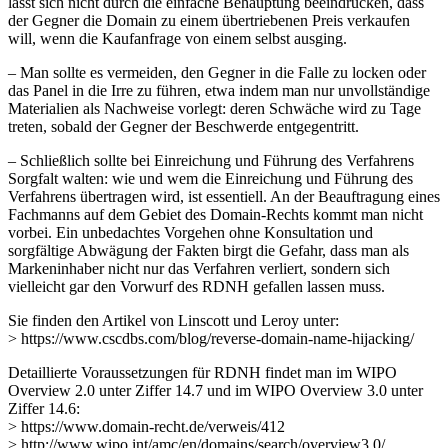
lässt sich nicht durch die einfache Behauptung beeindrucken, dass
der Gegner die Domain zu einem übertriebenen Preis verkaufen
will, wenn die Kaufanfrage von einem selbst ausging.
– Man sollte es vermeiden, den Gegner in die Falle zu locken oder
das Panel in die Irre zu führen, etwa indem man nur unvollständige
Materialien als Nachweise vorlegt: deren Schwäche wird zu Tage
treten, sobald der Gegner der Beschwerde entgegentritt.
– Schließlich sollte bei Einreichung und Führung des Verfahrens
Sorgfalt walten: wie und wem die Einreichung und Führung des
Verfahrens übertragen wird, ist essentiell. An der Beauftragung eines
Fachmanns auf dem Gebiet des Domain-Rechts kommt man nicht
vorbei. Ein unbedachtes Vorgehen ohne Konsultation und
sorgfältige Abwägung der Fakten birgt die Gefahr, dass man als
Markeninhaber nicht nur das Verfahren verliert, sondern sich
vielleicht gar den Vorwurf des RDNH gefallen lassen muss.
Sie finden den Artikel von Linscott und Leroy unter:
> https://www.cscdbs.com/blog/reverse-domain-name-hijacking/
Detaillierte Voraussetzungen für RDNH findet man im WIPO
Overview 2.0 unter Ziffer 14.7 und im WIPO Overview 3.0 unter
Ziffer 14.6:
> https://www.domain-recht.de/verweis/412
> http://www.wipo.int/amc/en/domains/search/overview3.0/