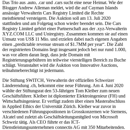
Das Trio aus .auto, .car und .cars sucht eine neue Heimat. Wie der
Blogger Andrew Alleman meldet, wird die auf Cayman Islands
ansässige Verwalterin Cars Registry Limited die Rechte
meistbietend versteigern. Die Auktion soll am 13. Juli 2020
stattfinden und am Folgetag schon wieder beendet sein. Die Cars
Registry Limited gehört einer Partnerschaft aus der .xyz-Verwalterin
XYZ.COM LLC und Uniregistry. Zusammen kommen sie auf einen
Umsatz von US$ 11 Mio. und erzielen dabei nach eigenen Angaben
einen „predictable revenue stream of $1.7MM per year“. Die Zahl
der registrierten Domains liegt insgesamt jedoch bei nur rund 1.000,
was vor allem daran liegt, dass jede Domain mit
Registrierungsgebühren im teilweise vierstelligen Bereich zu Buche
schlägt. Veranstaltet wird die Auktion von Innovative Auctions,
teilnahmeberechtigt ist jedermann.
Die Stiftung SWITCH, Verwalterin der offiziellen Schweizer
Länderendung .ch, bekommt eine neue Führung. Am 4. Juni 2020
wählte der Stiftungsrat den 53-Jährigen Tom Kleiber zum neuen
Geschäftsführer. Kleiber ist diplomierter Elektroingenieur (FH) und
Wirtschaftsingenieur. Er verfügt zudem über einen Masterabschluss
in Applied Ethics der Universität Zürich. Kleiber war zuvor in
verschiedenen Führungspositionen in Grosskonzernen wie Siemens,
Alcatel und zuletzt als Geschäftsleitungsmitglied von Microsoft
Schweiz tätig. Als CEO führte er das ICT-
Dienstleistungsunternehmen connectis AG mit 350 Mitarbeitenden.