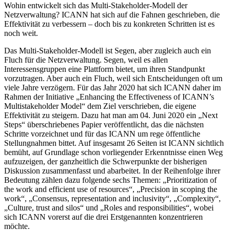
Wohin entwickelt sich das Multi-Stakeholder-Modell der
Netzverwaltung? ICANN hat sich auf die Fahnen geschrieben, die
Effektivität zu verbessern – doch bis zu konkreten Schritten ist es
noch weit.
Das Multi-Stakeholder-Modell ist Segen, aber zugleich auch ein
Fluch für die Netzverwaltung. Segen, weil es allen
Interessensgruppen eine Plattform bietet, um ihren Standpunkt
vorzutragen. Aber auch ein Fluch, weil sich Entscheidungen oft um
viele Jahre verzögern. Für das Jahr 2020 hat sich ICANN daher im
Rahmen der Initiative „Enhancing the Effectiveness of ICANN’s
Multistakeholder Model“ dem Ziel verschrieben, die eigene
Effektivität zu steigern. Dazu hat man am 04. Juni 2020 ein „Next
Steps“ überschriebenes Papier veröffentlicht, das die nächsten
Schritte vorzeichnet und für das ICANN um rege öffentliche
Stellungnahmen bittet. Auf insgesamt 26 Seiten ist ICANN sichtlich
bemüht, auf Grundlage schon vorliegender Erkenntnisse einen Weg
aufzuzeigen, der ganzheitlich die Schwerpunkte der bisherigen
Diskussion zusammenfasst und abarbeitet. In der Reihenfolge ihrer
Bedeutung zählen dazu folgende sechs Themen: „Prioritization of
the work and efficient use of resources“, „Precision in scoping the
work“, „Consensus, representation and inclusivity“, „Complexity“,
„Culture, trust and silos“ und „Roles and responsibilities“, wobei
sich ICANN vorerst auf die drei Erstgenannten konzentrieren
möchte.