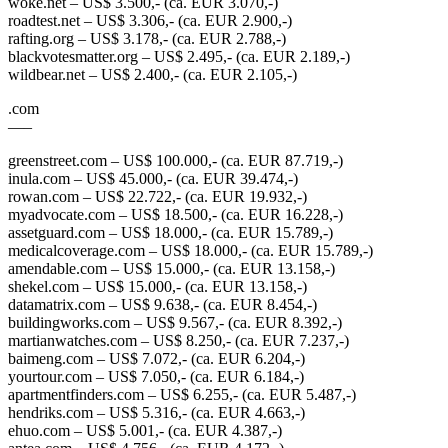
woke.net – US$ 3.500,- (ca. EUR 3.070,-)
roadtest.net – US$ 3.306,- (ca. EUR 2.900,-)
rafting.org – US$ 3.178,- (ca. EUR 2.788,-)
blackvotesmatter.org – US$ 2.495,- (ca. EUR 2.189,-)
wildbear.net – US$ 2.400,- (ca. EUR 2.105,-)
.com
—–
greenstreet.com – US$ 100.000,- (ca. EUR 87.719,-)
inula.com – US$ 45.000,- (ca. EUR 39.474,-)
rowan.com – US$ 22.722,- (ca. EUR 19.932,-)
myadvocate.com – US$ 18.500,- (ca. EUR 16.228,-)
assetguard.com – US$ 18.000,- (ca. EUR 15.789,-)
medicalcoverage.com – US$ 18.000,- (ca. EUR 15.789,-)
amendable.com – US$ 15.000,- (ca. EUR 13.158,-)
shekel.com – US$ 15.000,- (ca. EUR 13.158,-)
datamatrix.com – US$ 9.638,- (ca. EUR 8.454,-)
buildingworks.com – US$ 9.567,- (ca. EUR 8.392,-)
martianwatches.com – US$ 8.250,- (ca. EUR 7.237,-)
baimeng.com – US$ 7.072,- (ca. EUR 6.204,-)
yourtour.com – US$ 7.050,- (ca. EUR 6.184,-)
apartmentfinders.com – US$ 6.255,- (ca. EUR 5.487,-)
hendriks.com – US$ 5.316,- (ca. EUR 4.663,-)
ehuo.com – US$ 5.001,- (ca. EUR 4.387,-)