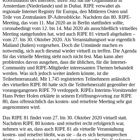
Koordination des Internets. Ihren Sitz hat die Organisation in
Amsterdam (Niederlande) und in Dubai. RIPE verwaltet als
regionale Internet Registry für Europa, den Mittleren Osten und
Teile von Zentralasien IP-Adressblöcke. Nachdem das 80. RIPE-
Meeting, das vom 11. Mai 2020 an in Berlin stattfinden sollte,
coronabedingt vom 12. bis 14. Mai 2020 als ausschließlich virtuelles
Meeting stattgefunden hat, wird auch RIPE 81 virtuell abgehalten –
vom 27. bis 30. Oktober 2020. Als Veranstaltungsort war eigentlich
Mailand (Italien) vorgesehen. Doch die Umstände machen es
notwendig, sich auch diesmal wieder virtuell zu treffen. Die Agenda
für das virtuelle Meeting steht noch nicht fest. Man kann aber
problemlos davon ausgehen, dass die üblichen, für die Internet-
Community und RIPE-Mitglieder interessanten Themen behandelt
werden. Was sich jedoch weiter ändern könnte, ist die
Teilnehmeranzahl. Mit 1.745 registrierten Teilnehmern anlässlich
des virtuellen RIPE 80 hatte sich die Teilnehmerzahl gegenüber der
vorangegangenen RIPE 79 verdoppelt. RIPEs Interims-Vorsitzender
Hans Petter Holen erklärte in seinem Eröffnungsvortrag zur RIPE
80, dass offensichtlich das kosten- und reisefreie Meeting sehr gut
angenommen wird.
Das RIPE 81 findet vom 27. bis 30. Oktober 2020 virtuell statt.
Nachdem RIPE 80 kosten- und reisefrei recht erfolgreich war,
nehmen wir an, dass auch RIPE 81 als virtuelle Veranstaltung
kosten- und reisefrei bleibt, was sie – da es sich herumsprechen