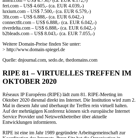
antea.com – US$ 4.756,- (ca. EUR 4.172,-)
feri.com – US$ 4.605,- (ca. EUR 4.039,-)
luxium.com – US$ 7.500,- (ca. EUR 6.579,-)
3fit.com – US$ 6.888,- (ca. EUR 6.042,-)
connectfit.com – US$ 6.888,- (ca. EUR 6.042,-)
riverdelta.com – US$ 6.888,- (ca. EUR 6.042,-)
b2bleads.com – US$ 8.043,- (ca. EUR 7.055,-)
Weitere Domain-Preise finden Sie unter:
> http://www.domain-spiegel.de
Quelle: dnjournal.com, sedo.de, thedomains.com
RIPE 81 – VIRTUELLES TREFFEN IM
OKTOBER 2020
Réseaux IP Européens (RIPE) lädt zum 81. RIPE-Meeting im
Oktober 2020 diesmal direkt ins Internet. Die Institution wird zum 2.
Mal in diesem Jahr und überhaupt ihr Treffen rein virtuell halten.
Auf der mehrtägigen Konferenz können sich europäische Internet
Service Provider und Netzwerkbetreiber über aktuelle
Entwicklungen informieren.
RIPE ist eine im Jahr 1989 gegründete Arbeitsgemeinschaft zur