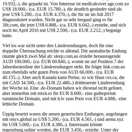
19.932,-), die geparkt ist. Von Interesse ist medicalcover age.com zu
US$ 18.000,- (ca. EUR 15.789,-), die deutlich gesünder sind als
jene US$ 5.200,- (ca. EUR 4.370,-), die für sie im Juli 2017
diagnostiziert wurden. Nicht gar so sehr bergauf ging es für
3fit.com, die jetzt US$ 6.888,- (ca. EUR 6.042,-) erzielte, und sich
noch im April 2016 mit US$ 2.500,- (ca. EUR 2.212,-) begnügt
hatte.
Viel los war nicht unter den Länderendungen, doch für eine
doppelte Überraschung reichte es allemal. Die australische Endung
räumte gleich zwei Mal ab: sleep.com.au erzielte herausragende
AUD 100.000,- (ca. EUR 60.840,-), womit sie auf Position 7 der
Jahresbestenliste der Länderendungen steht. Ihr folgte link.com.au
zum ebenfalls sehr guten Preis von AUD 66.000,- (ca. EUR
40.155,-). Aber auch Kanada kann Preise, so wie finan ces.ca, die
mit CAD 34.500,- (ca. EUR 22.480,-) drittteuerste Länderendung
der Woche ist. Eine .de-Domain haben wir diesmal nicht gelistet,
aber immerhin mit mixit.ro für EUR 8.600,- eine gutbepreiste
rumänische Domain, und mit it.lv zum Preis von EUR 4.688,- eine
lettische Domain.
Üppig besetzt waren die neuen generischen Endungen, angefangen
mit onyx.global zu US$ 5.200,- (ca. EUR 4.561,-) und arena.xyz
für US$ 5.000,- (ca. EUR 4.386,-). Interessant könnte
regensburg.online werden, die EUR 3.456,- erzielte. Unter der