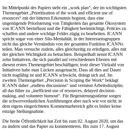
Im Mittelpunkt des Papiers steht ein „work plan“, der im wichtigsten
Themengebiet „Prioritization of the work and efficient use of
resources“ mit der bitteren Erkenntnis beginnt, dass eine
ungenügende Priorisierung von Tätigkeiten das gesamte Ökosystem
von ICANN beeinflusst und die Fähigkeit beeinträchtigt, Policies zu
schaffen und andere wichtige Felder zügig zu bearbeiten. ICANN
spricht sogar von einer Silo-Mentalität, in der Interessensgruppen
nicht das gleiche Verständnis von der gesamten Funktion ICANNs
teilen. Man versuche zudem, alles gleichzeitig zu erledigen, alles mit
der gleichen Wichtigkeit zu betrachten. Beispielhaft nennt ICANN
zehn Initiativen, die sich parallel auf verschiedenen Ebenen mit
diesem ersten Themengebiet beschäftigen; trotz dieser Vielzahl von
Initiativen habe man Lücken ausgemacht. Dass all dies auf Dauer
nicht tragfähig ist und ICANN schwächt, drängt sich auf. Im
zweiten Themengebiet „Precision in Scoping the Work“ beklagt
ICANN daher „endless discussions“ und vermisst Arbeitsdisziplin;
all das führe zu „inefficient use of resources, delayed decision-
making, and volunteer burnout“. Für Begeisterungsstürme sorgen
die schwerverdaulichen Ausführungen aber nach wie vor nicht; in
dem eigens eingerichteten Kommentarbereich gibt es bisher keine
einzige Stellungnahme.
Die breite Öffentlichkeit hat Zeit bis zum 02. August 2020, um das
zu ändern und das Papier zu kommentieren. Bis zum 17. August