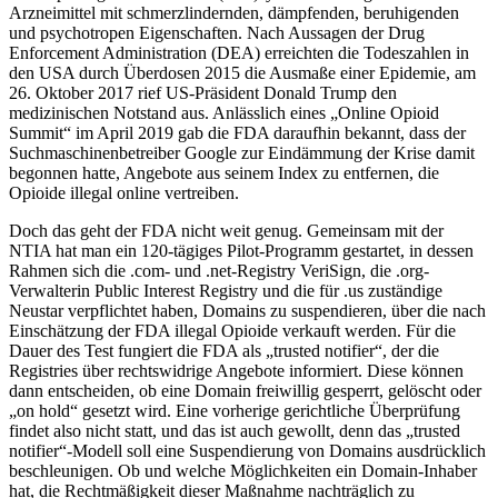
Arzneimittel mit schmerzlindernden, dämpfenden, beruhigenden
und psychotropen Eigenschaften. Nach Aussagen der Drug
Enforcement Administration (DEA) erreichten die Todeszahlen in
den USA durch Überdosen 2015 die Ausmaße einer Epidemie, am
26. Oktober 2017 rief US-Präsident Donald Trump den
medizinischen Notstand aus. Anlässlich eines „Online Opioid
Summit“ im April 2019 gab die FDA daraufhin bekannt, dass der
Suchmaschinenbetreiber Google zur Eindämmung der Krise damit
begonnen hatte, Angebote aus seinem Index zu entfernen, die
Opioide illegal online vertreiben.
Doch das geht der FDA nicht weit genug. Gemeinsam mit der
NTIA hat man ein 120-tägiges Pilot-Programm gestartet, in dessen
Rahmen sich die .com- und .net-Registry VeriSign, die .org-
Verwalterin Public Interest Registry und die für .us zuständige
Neustar verpflichtet haben, Domains zu suspendieren, über die nach
Einschätzung der FDA illegal Opioide verkauft werden. Für die
Dauer des Test fungiert die FDA als „trusted notifier“, der die
Registries über rechtswidrige Angebote informiert. Diese können
dann entscheiden, ob eine Domain freiwillig gesperrt, gelöscht oder
„on hold“ gesetzt wird. Eine vorherige gerichtliche Überprüfung
findet also nicht statt, und das ist auch gewollt, denn das „trusted
notifier“-Modell soll eine Suspendierung von Domains ausdrücklich
beschleunigen. Ob und welche Möglichkeiten ein Domain-Inhaber
hat, die Rechtmäßigkeit dieser Maßnahme nachträglich zu