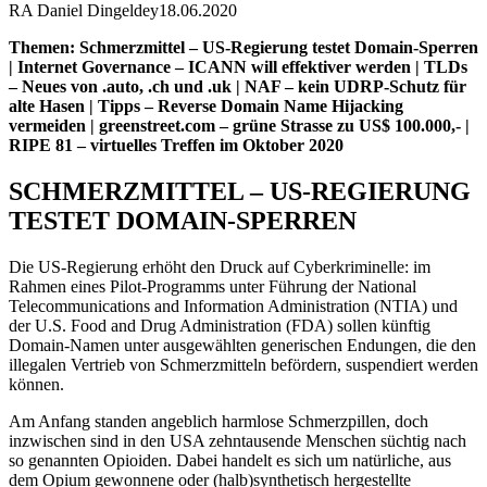
RA Daniel Dingeldey
18.06.2020
Themen: Schmerzmittel – US-Regierung testet Domain-Sperren
| Internet Governance – ICANN will effektiver werden | TLDs
– Neues von .auto, .ch und .uk | NAF – kein UDRP-Schutz für
alte Hasen | Tipps – Reverse Domain Name Hijacking
vermeiden | greenstreet.com – grüne Strasse zu US$ 100.000,- |
RIPE 81 – virtuelles Treffen im Oktober 2020
SCHMERZMITTEL – US-REGIERUNG
TESTET DOMAIN-SPERREN
Die US-Regierung erhöht den Druck auf Cyberkriminelle: im
Rahmen eines Pilot-Programms unter Führung der National
Telecommunications and Information Administration (NTIA) und
der U.S. Food and Drug Administration (FDA) sollen künftig
Domain-Namen unter ausgewählten generischen Endungen, die den
illegalen Vertrieb von Schmerzmitteln befördern, suspendiert werden
können.
Am Anfang standen angeblich harmlose Schmerzpillen, doch
inzwischen sind in den USA zehntausende Menschen süchtig nach
so genannten Opioiden. Dabei handelt es sich um natürliche, aus
dem Opium gewonnene oder (halb)synthetisch hergestellte