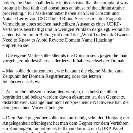
holder, the Panel shall declare in its decision that the complaint was
brought in bad faith and constitutes an abuse of the administrative
proceeding.“ Für Markeninhaber haben sich Ken Linscott und
Natalie Leroy von CSC Digital Brand Services mit der Frage der
Vermeidung eines solchen nachteiligen Ausgangs eines UDRP-
Verfahrens beschäftigt und in wenigen Punkten dargelegt, worauf zu
achten ist. In ihrem Beitrag mit dem Titel „What Trademark Owners
Need to Know to Avoid Reverse Domain Name Hijacking“
empfehlen sie:
– Die eigene Marke sollte älter als die Domain sein, gegen die man
vorgeht, zumindest älter als der letzte Inhaberwechsel der Domain.
– Man sollte dokumentieren, wie bekannt die eigene Marke zum
Zeitpunkt der Domain-Registrierung oder des letzten
Inhaberwechsels war.
– Ansprüche müssen substantiiert werden, das heißt detailliert
begründet und belegt werden; davon abzuraten ist, den Gegner zu
diskreditieren, solange man nicht entsprechende Nachweise hat, die
den gemachten Vorwurf belegen.
– Dem Panel gegenüber sollte man aufrichtig sein, den Hergang der
Angelegenheit offenlegen: hat man dem Gegner vor dem Verfahren
ein Kaufangebot unterbreitet, teilt man das mit; ein UDRP-Panel