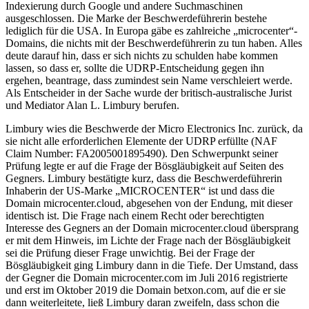
Indexierung durch Google und andere Suchmaschinen
ausgeschlossen. Die Marke der Beschwerdeführerin bestehe
lediglich für die USA. In Europa gäbe es zahlreiche „microcenter“-
Domains, die nichts mit der Beschwerdeführerin zu tun haben. Alles
deute darauf hin, dass er sich nichts zu schulden habe kommen
lassen, so dass er, sollte die UDRP-Entscheidung gegen ihn
ergehen, beantrage, dass zumindest sein Name verschleiert werde.
Als Entscheider in der Sache wurde der britisch-australische Jurist
und Mediator Alan L. Limbury berufen.
Limbury wies die Beschwerde der Micro Electronics Inc. zurück, da
sie nicht alle erforderlichen Elemente der UDRP erfüllte (NAF
Claim Number: FA2005001895490). Den Schwerpunkt seiner
Prüfung legte er auf die Frage der Bösgläubigkeit auf Seiten des
Gegners. Limbury bestätigte kurz, dass die Beschwerdeführerin
Inhaberin der US-Marke „MICROCENTER“ ist und dass die
Domain microcenter.cloud, abgesehen von der Endung, mit dieser
identisch ist. Die Frage nach einem Recht oder berechtigten
Interesse des Gegners an der Domain microcenter.cloud übersprang
er mit dem Hinweis, im Lichte der Frage nach der Bösgläubigkeit
sei die Prüfung dieser Frage unwichtig. Bei der Frage der
Bösgläubigkeit ging Limbury dann in die Tiefe. Der Umstand, dass
der Gegner die Domain microcenter.com im Juli 2016 registrierte
und erst im Oktober 2019 die Domain betxon.com, auf die er sie
dann weiterleitete, ließ Limbury daran zweifeln, dass schon die