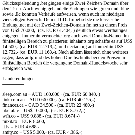
Glücksspielendung .bet gingen einige Zwei-Zeichen-Domain über
den Tisch. Auch wenig gehandelte Endungen wie .green und .blue
sowie .llc konnten Verkäufe aufweisen, wenn auch im niedrigen
vierstelligen Bereich. Dem nTLD-Trubel setzte die klassische
Endung .net mit der Zwei-Zeichen-Domain fm.net zu einem Preis
von US$ 70.000,- (ca. EUR 61.404,-) deutlich etwas werthaltiges
entgegen. Immerhin vermochte .org auch zwei Domain-Namen im
fünfstelligen Bereich zu platzieren: inhalants.org schaffte es auf US$
14.500,- (ca. EUR 12.719,-), und nectac.org auf immerhin US$
12.732,- (ca. EUR 11.168,-). Nach alldem lässt sich ohne weiteres
sagen, dass aufgrund des hohen Durchschnitts bei den Preisen im
fünfstelligen Bereich die vergangene Domain-Handelswoche sehr
erfolgreich war.
Länderendungen
————–
sleep.com.au – AUD 100.000,- (ca. EUR 60.840,-)
link.com.au – AUD 66.000,- (ca. EUR 40.155,-)
finances.ca – CAD 34.500,- (ca. EUR 22.480,-)
liberal.tv – US$ 10.000,- (ca. EUR 8.772,-)
wfh.co – US$ 9.888,- (ca. EUR 8.674,-)
mixit.ro – EUR 8.600,-
it.lv – EUR 4.688,-
amity.co – US$ 5.000,- (ca. EUR 4.386,-)