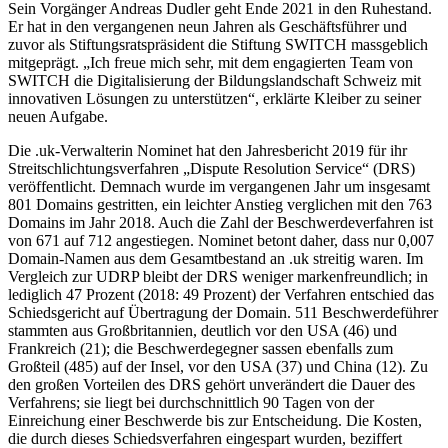
Sein Vorgänger Andreas Dudler geht Ende 2021 in den Ruhestand.
Er hat in den vergangenen neun Jahren als Geschäftsführer und
zuvor als Stiftungsratspräsident die Stiftung SWITCH massgeblich
mitgeprägt. „Ich freue mich sehr, mit dem engagierten Team von
SWITCH die Digitalisierung der Bildungslandschaft Schweiz mit
innovativen Lösungen zu unterstützen“, erklärte Kleiber zu seiner
neuen Aufgabe.
Die .uk-Verwalterin Nominet hat den Jahresbericht 2019 für ihr
Streitschlichtungsverfahren „Dispute Resolution Service“ (DRS)
veröffentlicht. Demnach wurde im vergangenen Jahr um insgesamt
801 Domains gestritten, ein leichter Anstieg verglichen mit den 763
Domains im Jahr 2018. Auch die Zahl der Beschwerdeverfahren ist
von 671 auf 712 angestiegen. Nominet betont daher, dass nur 0,007
Domain-Namen aus dem Gesamtbestand an .uk streitig waren. Im
Vergleich zur UDRP bleibt der DRS weniger markenfreundlich; in
lediglich 47 Prozent (2018: 49 Prozent) der Verfahren entschied das
Schiedsgericht auf Übertragung der Domain. 511 Beschwerdeführer
stammten aus Großbritannien, deutlich vor den USA (46) und
Frankreich (21); die Beschwerdegegner sassen ebenfalls zum
Großteil (485) auf der Insel, vor den USA (37) und China (12). Zu
den großen Vorteilen des DRS gehört unverändert die Dauer des
Verfahrens; sie liegt bei durchschnittlich 90 Tagen von der
Einreichung einer Beschwerde bis zur Entscheidung. Die Kosten,
die durch dieses Schiedsverfahren eingespart wurden, beziffert