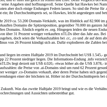
er seine Angaben sind hoffnungsvoll. Seine Quelle hat Hawkes bei Na
sten aber doch einige Endungen Federn lassen. So sind die Preise für 
ein; ihr Durchschnittspreis sei, so Hawkes, leicht angestiegen und be
jahr 2019 ca. 53.200 Domain-Verkäufe, was im Hinblick auf 82.900 im
erkauften Domains die Spitzenposition, gegenüber 70.000 im ganzen J
ten Domains. Ähnlich ergeht es .org. Hingegen leiden die neuen Endu
on über 31 Prozent weniger verkauften nTLDs über das Jahr aus. Be
gehen, doch seien die Verkaufszahlen bei .cc, .co und .de auf dem abs
inus von 26 Prozent kündigt sich an. Dafür explodieren die Zahlen bei 
nd liegen im ersten Halbjahr 2019 im Durchschnitt bei US$ 1.545,- ge
pp 22 Prozent niedriger liegen. Die Informations-Endung .info verzeic
 nTLDs liegt derzeit mit US$ 4.020,- etwas höher als die US$ 3.878,- 
kaufszahlen: die Preise von .ai-Domains sind um rund 62 Prozent gesu
isher weniger .co-Domains verkauft, aber deren Preise haben sich gege
dungen einer der höchsten ist. Höher ist der Durchschnittspreis bei d
e Zukunft. Was das zweite Halbjahr 2019 bringt und wie es die Verhäl
ochrechnungen und Aussichten unbestreitbar gut.