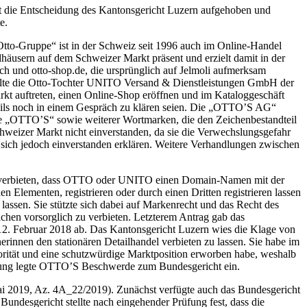
ht die Entscheidung des Kantonsgericht Luzern aufgehoben und
e.
tto-Gruppe“ ist in der Schweiz seit 1996 auch im Online-Handel
ndhäusern auf dem Schweizer Markt präsent und erzielt damit in der
h und otto-shop.de, die ursprünglich auf Jelmoli aufmerksam
eilte die Otto-Tochter UNITO Versand & Dienstleistungen GmbH der
 auftreten, einen Online-Shop eröffnen und im Kataloggeschäft
Details noch in einem Gespräch zu klären seien. Die „OTTO’S AG“
arke „OTTO’S“ sowie weiterer Wortmarken, die den Zeichenbestandteil
eizer Markt nicht einverstanden, da sie die Verwechslungsgefahr
e sich jedoch einverstanden erklären. Weitere Verhandlungen zwischen
es verbieten, dass OTTO oder UNITO einen Domain-Namen mit der
lementen, registrieren oder durch einen Dritten registrieren lassen
lassen. Sie stützte sich dabei auf Markenrecht und das Recht des
chen vorsorglich zu verbieten. Letzterem Antrag gab das
12. Februar 2018 ab. Das Kantonsgericht Luzern wies die Klage von
rinnen den stationären Detailhandel verbieten zu lassen. Sie habe im
orität und eine schutzwürdige Marktposition erworben habe, weshalb
eidung legte OTTO’S Beschwerde zum Bundesgericht ein.
i 2019, Az. 4A_22/2019). Zunächst verfügte auch das Bundesgericht
ndesgericht stellte nach eingehender Prüfung fest, dass die