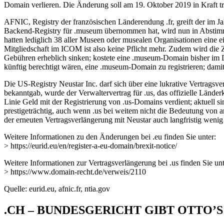
Domain verlieren. Die Änderung soll am 19. Oktober 2019 in Kraft tre
AFNIC, Registry der französischen Länderendung .fr, greift der im
Backend-Registry für .museum übernommen hat, wird nun in Abstimmu
hatten lediglich 38 aller Museen oder musealen Organisationen eine 
Mitgliedschaft im ICOM ist also keine Pflicht mehr. Zudem wird die Za
Gebühren erheblich sinken; kostete eine .museum-Domain bisher im D
künftig berechtigt wären, eine .museum-Domain zu registrieren; damit
Die US-Registry Neustar Inc. darf sich über eine lukrative Vertrags
bekanntgab, wurde der Verwaltervertrag für .us, das offizielle Länder
Linie Geld mit der Registrierung von .us-Domains verdient; aktuell si
prestigeträchtig, auch wenn .us bei weitem nicht die Bedeutung von a
der erneuten Vertragsverlängerung mit Neustar auch langfristig wenig
Weitere Informationen zu den Änderungen bei .eu finden Sie unter:
> https://eurid.eu/en/register-a-eu-domain/brexit-notice/
Weitere Informationen zur Vertragsverlängerung bei .us finden Sie unt
> https://www.domain-recht.de/verweis/2110
Quelle: eurid.eu, afnic.fr, ntia.gov
.CH – BUNDESGERICHT GIBT OTTO’