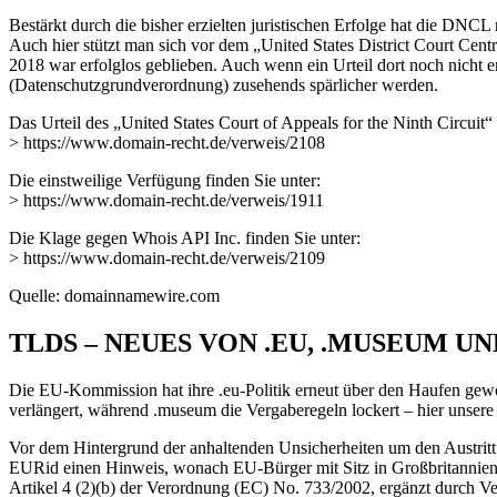
Bestärkt durch die bisher erzielten juristischen Erfolge hat die DN
Auch hier stützt man sich vor dem „United States District Court Cen
2018 war erfolglos geblieben. Auch wenn ein Urteil dort noch nich
(Datenschutzgrundverordnung) zusehends spärlicher werden.
Das Urteil des „United States Court of Appeals for the Ninth Circuit“ 
> https://www.domain-recht.de/verweis/2108
Die einstweilige Verfügung finden Sie unter:
> https://www.domain-recht.de/verweis/1911
Die Klage gegen Whois API Inc. finden Sie unter:
> https://www.domain-recht.de/verweis/2109
Quelle: domainnamewire.com
TLDS – NEUES VON .EU, .MUSEUM UN
Die EU-Kommission hat ihre .eu-Politik erneut über den Haufen gewor
verlängert, während .museum die Vergaberegeln lockert – hier unser
Vor dem Hintergrund der anhaltenden Unsicherheiten um den Austritt 
EURid einen Hinweis, wonach EU-Bürger mit Sitz in Großbritannien i
Artikel 4 (2)(b) der Verordnung (EC) No. 733/2002, ergänzt durch V