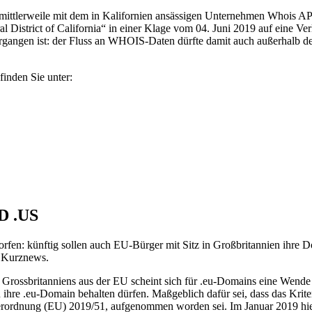
CL mittlerweile mit dem in Kalifornien ansässigen Unternehmen Whois AP
tral District of California“ in einer Klage vom 04. Juni 2019 auf ei
t ergangen ist: der Fluss an WHOIS-Daten dürfte damit auch außerha
finden Sie unter:
D .US
fen: künftig sollen auch EU-Bürger mit Sitz in Großbritannien ihre Dom
e Kurznews.
Grossbritanniens aus der EU scheint sich für .eu-Domains eine Wende a
hre .eu-Domain behalten dürfen. Maßgeblich dafür sei, dass das Krit
erordnung (EU) 2019/51, aufgenommen worden sei. Im Januar 2019 hieß