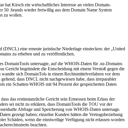
tar hat Kirsch ein wirtschaftliches Interesse an vielen Domain-
ber 50 .brands wieder freiwillig aus dem Domain Name System
en zu wollen.
DNCL) eine erneute juristische Niederlage einstecken: der „United
omains zu erheben und zu veröffentlichen.
die es DomainTools untersagte, auf die WHOIS-Daten für .nz-Domains
 Das Gericht begründete die Entscheidung mit einem Verstoß gegen die
en wandte sich DomainTols in einem Rechtsmittelverfahren vor dem
m geltend, dass DNCL nicht nachgewiesen habe, dass irreparabler
ools ein Schatten-WHOIS mit 94 Prozent der gespeicherten Daten
 dass das erstinstanzliche Gericht sein Ermessen beim Erlass der
nders sei nicht zu erklären, dass DomainTools die TOU vor der
 massenhafte Abfrage und Speicherung von WHOIS-Daten untersage.
 Daten gezeigt haben; einzelne Kunden hätten die Vertragsbeziehung
bler Schäden, wenn die einstweilige Verfügung nicht erlassen worden
cherechtsstreits beachten.