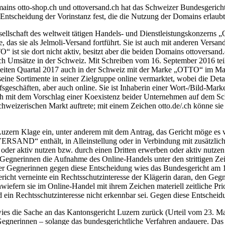
mains otto-shop.ch und ottoversand.ch hat das Schweizer Bundesgeric
Entscheidung der Vorinstanz fest, die die Nutzung der Domains erlaubt
schaft des weltweit tätigen Handels- und Dienstleistungskonzerns „O
 das sie als Jelmoli-Versand fortführt. Sie ist auch mit anderen Versa
t sie dort nicht aktiv, besitzt aber die beiden Domains ottoversand.c
uch Umsätze in der Schweiz. Mit Schreiben vom 16. September 2016 t
ten Quartal 2017 auch in der Schweiz mit der Marke „OTTO“ im Markt
r seine Sortimente in seiner Zielgruppe online vermarktet, wobei die 
ufsgeschäften, aber auch online. Sie ist Inhaberin einer Wort-/Bild-M
mit dem Vorschlag einer Koexistenz beider Unternehmen auf dem Schw
chweizerischen Markt auftrete; mit einem Zeichen otto.de/.ch könne si
Luzern Klage ein, unter anderem mit dem Antrag, das Gericht möge 
D“ enthält, in Alleinstellung oder in Verbindung mit zusätzlichen E
der aktiv nutzen bzw. durch einen Dritten erwerben oder aktiv nutzen 
Gegnerinnen die Aufnahme des Online-Handels unter den strittigen Zei
er Gegnerinnen gegen diese Entscheidung wies das Bundesgericht am 
cht verneinte ein Rechtsschutzinteresse der Klägerin daran, den Gegne
efern sie im Online-Handel mit ihrem Zeichen materiell zeitliche Pri
d ein Rechtsschutzinteresse nicht erkennbar sei. Gegen diese Entsch
s die Sache an das Kantonsgericht Luzern zurück (Urteil vom 23. Ma
nerinnen – solange das bundesgerichtliche Verfahren andauere. Das Bu