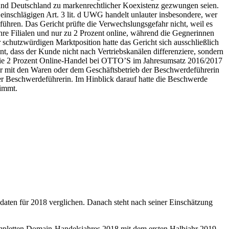
z und Deutschland zu markenrechtlicher Koexistenz gezwungen seien.
inschlägigen Art. 3 lit. d UWG handelt unlauter insbesondere, wer
ühren. Das Gericht prüfte die Verwechslungsgefahr nicht, weil es
hre Filialen und nur zu 2 Prozent online, während die Gegnerinnen
 schutzwürdigen Marktposition hatte das Gericht sich ausschließlich
t, dass der Kunde nicht nach Vertriebskanälen differenziere, sondern
n die 2 Prozent Online-Handel bei OTTO’S im Jahresumsatz 2016/2017
it den Waren oder dem Geschäftsbetrieb der Beschwerdeführerin
r Beschwerdeführerin. Im Hinblick darauf hatte die Beschwerde
nimmt.
ten für 2018 verglichen. Danach steht nach seiner Einschätzung
ompletten Domain-Handelsjahres 2018 mit dem ersten Halbjahr 2019