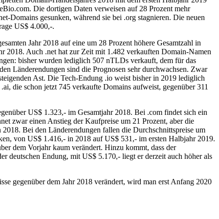
meBio.com. Die dortigen Daten verweisen auf 28 Prozent mehr
.net-Domains gesunken, während sie bei .org stagnieren. Die neuen
trage US$ 4.000,-.
 gesamten Jahr 2018 auf eine um 28 Prozent höhere Gesamtzahl in
ahr 2018. Auch .net hat zur Zeit mit 1.482 verkauften Domain-Namen
ngen: bisher wurden lediglich 507 nTLDs verkauft, dem für das
i den Länderendungen sind die Prognosen sehr durchwachsen. Zwar
teigenden Ast. Die Tech-Endung .io weist bisher in 2019 lediglich
.ai, die schon jetzt 745 verkaufte Domains aufweist, gegenüber 311
genüber US$ 1.323,- im Gesamtjahr 2018. Bei .com findet sich ein
hnet zwar einen Anstieg der Kaufpreise um 21 Prozent, aber die
in 2018. Bei den Länderendungen fallen die Durchschnittspreise um
nken, von US$ 1.416,- in 2018 auf US$ 531,- im ersten Halbjahr 2019.
nüber dem Vorjahr kaum verändert. Hinzu kommt, dass der
er deutschen Endung, mit US$ 5.170,- liegt er derzeit auch höher als
tnisse gegenüber dem Jahr 2018 verändert, wird man erst Anfang 2020