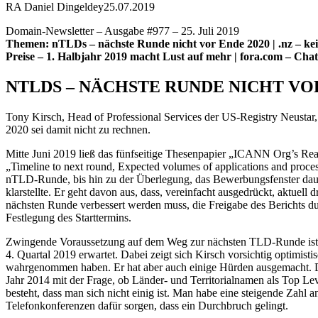
RA Daniel Dingeldey
25.07.2019
Domain-Newsletter – Ausgabe #977 – 25. Juli 2019
Themen: nTLDs – nächste Runde nicht vor Ende 2020 | .nz – ke
Preise – 1. Halbjahr 2019 macht Lust auf mehr | fora.com – Ch
NTLDS – NÄCHSTE RUNDE NICHT VOR
Tony Kirsch, Head of Professional Services der US-Registry Neustar,
2020 sei damit nicht zu rechnen.
Mitte Juni 2019 ließ das fünfseitige Thesenpapier „ICANN Org’s Read
„Timeline to next round, Expected volumes of applications and proces
nTLD-Runde, bis hin zu der Überlegung, das Bewerbungsfenster dauer
klarstellte. Er geht davon aus, dass, vereinfacht ausgedrückt, aktue
nächsten Runde verbessert werden muss, die Freigabe des Berichts d
Festlegung des Starttermins.
Zwingende Voraussetzung auf dem Weg zur nächsten TLD-Runde ist d
4. Quartal 2019 erwartet. Dabei zeigt sich Kirsch vorsichtig optim
wahrgenommen haben. Er hat aber auch einige Hürden ausgemacht. Da
Jahr 2014 mit der Frage, ob Länder- und Territorialnamen als Top Lev
besteht, dass man sich nicht einig ist. Man habe eine steigende Zahl
Telefonkonferenzen dafür sorgen, dass ein Durchbruch gelingt.