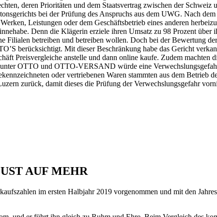
rechten, deren Prioritäten und dem Staatsvertrag zwischen der Schwei
antonsgerichts bei der Prüfung des Anspruchs aus dem UWG. Nach dem e
Werken, Leistungen oder dem Geschäftsbetrieb eines anderen herbeizuf
innehabe. Denn die Klägerin erziele ihren Umsatz zu 98 Prozent über i
ne Filialen betreiben und betreiben wollen. Doch bei der Bewertung der
TO’S berücksichtigt. Mit dieser Beschränkung habe das Gericht verkann
schäft Preisvergleiche anstelle und dann online kaufe. Zudem machte
itt unter OTTO und OTTO-VERSAND würde eine Verwechslungsgefahr m
ekennzeichneten oder vertriebenen Waren stammten aus dem Betrieb de
Luzern zurück, damit dieses die Prüfung der Verwechslungsgefahr vor
 LUST AUF MEHR
ufszahlen im ersten Halbjahr 2019 vorgenommen und mit den Jahresda
com, und er führt ihn gleich zu Ruhm und Ehre. Beim Vergleich des k