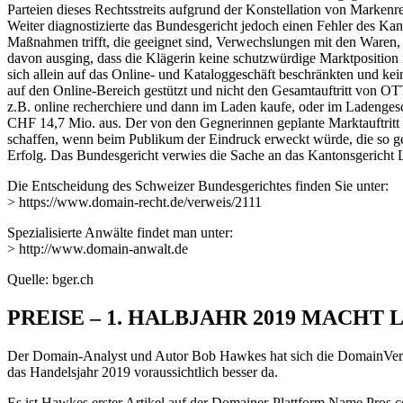
Parteien dieses Rechtsstreits aufgrund der Konstellation von Marken
Weiter diagnostizierte das Bundesgericht jedoch einen Fehler des K
Maßnahmen trifft, die geeignet sind, Verwechslungen mit den Waren, 
davon ausging, dass die Klägerin keine schutzwürdige Marktposition 
sich allein auf das Online- und Kataloggeschäft beschränkten und kei
auf den Online-Bereich gestützt und nicht den Gesamtauftritt von OT
z.B. online recherchiere und dann im Laden kaufe, oder im Ladenge
CHF 14,7 Mio. aus. Der von den Gegnerinnen geplante Marktauftr
schaffen, wenn beim Publikum der Eindruck erweckt würde, die so g
Erfolg. Das Bundesgericht verwies die Sache an das Kantonsgericht 
Die Entscheidung des Schweizer Bundesgerichtes finden Sie unter:
> https://www.domain-recht.de/verweis/2111
Spezialisierte Anwälte findet man unter:
> http://www.domain-anwalt.de
Quelle: bger.ch
PREISE – 1. HALBJAHR 2019 MACHT
Der Domain-Analyst und Autor Bob Hawkes hat sich die DomainVerka
das Handelsjahr 2019 voraussichtlich besser da.
Es ist Hawkes erster Artikel auf der Domainer-Plattform Name Pros.