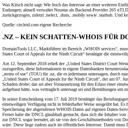
Was Kirsch nicht sagt: Wie hoch das Interesse an einer weiteren Einführ
Endungen; aktuell verwaltet Neustar als Backend-Provider 265 nTLD
zurückgezogen, zuletzt .iselect, .duns, .mobily sowie .starhub. Und 
Quelle: circleid.com eigene Recherche
.NZ – KEIN SCHATTEN-WHOIS FÜR 
DomainTools LLC, Marktführer im Bereich „WHOIS services“, muss i
States Court of Appeals for the Ninth Circuit“ bestätigte die einstw
Am 12. September 2018 erließ der „United States District Court West
zuzugreifen, diese Informationen in eigene Datenbanken herunterzulad
„terms of use“ (TOU) für .nz, die es jedermann untersagen, durch m
„United States Court of Appeals for the Ninth Circuit“, der am 07. 
Schaden drohe; das sei aber Voraussetzung für den Erlass einer ei
aufgebaut hätte, was vertraglich untersagt sei und Bemühungen um m
In seiner Entscheidung vom 17. Juli 2019 bestätigte das Berufungsgeri
einstweiligen Verfügung nicht in fehlerhafter Weise ausgeübt hat. E
Speicherung der abgerufenen WHOIS-Daten auf eigenen Daten-Server
Ferner habe die DNCL glaubhaft gemacht, dass sich die Inhaber von 
zur DNCL sogar beendet, als sie von den Geschäftsmethoden von Doma
wäre. Diese liege zudem auch im öffentlichen Interesse. Damit muss 