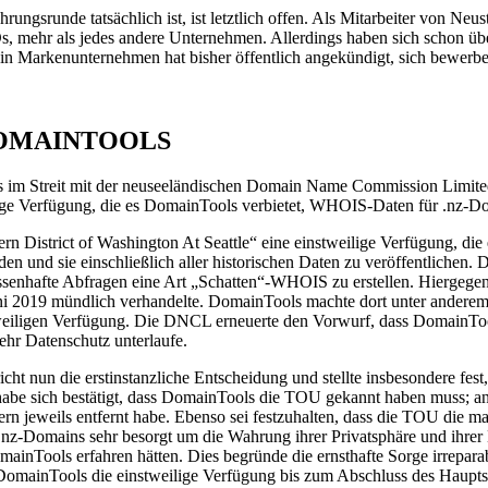
ungsrunde tatsächlich ist, ist letztlich offen. Als Mitarbeiter von Neus
s, mehr als jedes andere Unternehmen. Allerdings haben sich schon ü
kein Markenunternehmen hat bisher öffentlich angekündigt, sich bewerb
DOMAINTOOLS
m Streit mit der neuseeländischen Domain Name Commission Limited (
eilige Verfügung, die es DomainTools verbietet, WHOIS-Daten für .nz-D
ern District of Washington At Seattle“ eine einstweilige Verfügung, 
en und sie einschließlich aller historischen Daten zu veröffentlichen.
assenhafte Abfragen eine Art „Schatten“-WHOIS zu erstellen. Hiergeg
Juni 2019 mündlich verhandelte. DomainTools machte dort unter andere
nstweiligen Verfügung. Die DNCL erneuerte den Vorwurf, dass DomainT
ehr Datenschutz unterlaufe.
cht nun die erstinstanzliche Entscheidung und stellte insbesondere fest,
s habe sich bestätigt, dass DomainTools die TOU gekannt haben muss; a
n jeweils entfernt habe. Ebenso sei festzuhalten, dass die TOU die
.nz-Domains sehr besorgt um die Wahrung ihrer Privatsphäre und ihrer
inTools erfahren hätten. Dies begründe die ernsthafte Sorge irrepara
DomainTools die einstweilige Verfügung bis zum Abschluss des Hauptsa