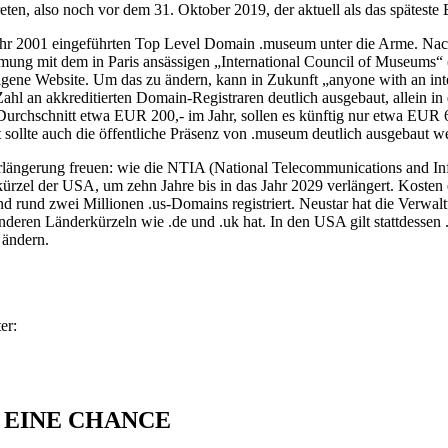
ten, also noch vor dem 31. Oktober 2019, der aktuell als das späteste 
 Jahr 2001 eingeführten Top Level Domain .museum unter die Arme. Na
ng mit dem in Paris ansässigen „International Council of Museums“ 
eigene Website. Um das zu ändern, kann in Zukunft „anyone with an in
hl an akkreditierten Domain-Registraren deutlich ausgebaut, allein in d
urchschnitt etwa EUR 200,- im Jahr, sollen es künftig nur etwa EUR 6
 sollte auch die öffentliche Präsenz von .museum deutlich ausgebaut w
verlängerung freuen: wie die NTIA (National Telecommunications and I
kürzel der USA, um zehn Jahre bis in das Jahr 2029 verlängert. Kosten 
nd rund zwei Millionen .us-Domains registriert. Neustar hat die Verwalt
nderen Länderkürzeln wie .de und .uk hat. In den USA gilt stattdessen 
 ändern.
er:
S EINE CHANCE