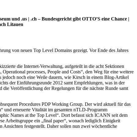
eum und .us | .ch – Bundesgericht gibt OTTO’S eine Chance |
ach Litauen
nführung von neuen Top Level Domains gezeigt. Vor Ende des Jahres
ierte die Internet-Verwaltung, aufgeteilt in die acht Sektionen
s, Operational processes, People and Costs“, den Weg für eine weitere
 jedoch noch eine Weile dauern, wie Kirsch in einem Blog-Artikel
berichts der Einführungsrunde 2012 samt Empfehlungen, was in der
d die Veröffentlichung der Regelungen für die nächste Runde samt
bsequent Procedures PDP Working Group. Der wird aktuell für das
ärm“ und erneuerte Vitalität im gesamten nTLD-Programm
aphic Names at the Top Level“. Dort befasst sich ICANN seit dem
e Arbeitsgruppe ein „final paper“, wonach lediglich Einigkeit
n Ansichten festgestellt. Daher sollen nun zwei wöchentliche