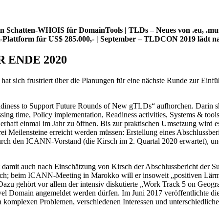
in Schatten-WHOIS für DomainTools | TLDs – Neues von .eu, .mus
at-Plattform für US$ 285.000,- | September – TLDCON 2019 lädt n
 ENDE 2020
 hat sich frustriert über die Planungen für eine nächste Runde zur Ei
iness to Support Future Rounds of New gTLDs“ aufhorchen. Darin skizz
sing time, Policy implementation, Readiness activities, Systems & tool
haft einmal im Jahr zu öffnen. Bis zur praktischen Umsetzung wird es
ll drei Meilensteine erreicht werden müssen: Erstellung eines Abschluss
urch den ICANN-Vorstand (die Kirsch im 2. Quartal 2020 erwartet), un
amit auch nach Einschätzung von Kirsch der Abschlussbericht der Su
istisch; beim ICANN-Meeting in Marokko will er insoweit „positiven L
zu gehört vor allem der intensiv diskutierte „Work Track 5 on Geogr
el Domain angemeldet werden dürfen. Im Juni 2017 veröffentlichte dies
 an komplexen Problemen, verschiedenen Interessen und unterschiedliche