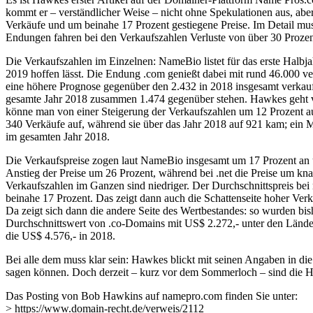
kommt er – verständlicher Weise – nicht ohne Spekulationen aus, ab
Verkäufe und um beinahe 17 Prozent gestiegene Preise. Im Detail mus
Endungen fahren bei den Verkaufszahlen Verluste von über 30 Prozent 
Die Verkaufszahlen im Einzelnen: NameBio listet für das erste Halb
2019 hoffen lässt. Die Endung .com genießt dabei mit rund 46.000 v
eine höhere Prognose gegenüber den 2.432 in 2018 insgesamt verkauf
gesamte Jahr 2018 zusammen 1.474 gegenüber stehen. Hawkes geht v
könne man von einer Steigerung der Verkaufszahlen um 12 Prozent aus
340 Verkäufe auf, während sie über das Jahr 2018 auf 921 kam; ein M
im gesamten Jahr 2018.
Die Verkaufspreise zogen laut NameBio insgesamt um 17 Prozent an u
Anstieg der Preise um 26 Prozent, während bei .net die Preise um kna
Verkaufszahlen im Ganzen sind niedriger. Der Durchschnittspreis bei
beinahe 17 Prozent. Das zeigt dann auch die Schattenseite hoher Ver
Da zeigt sich dann die andere Seite des Wertbestandes: so wurden b
Durchschnittswert von .co-Domains mit US$ 2.272,- unter den Länderen
die US$ 4.576,- in 2018.
Bei alle dem muss klar sein: Hawkes blickt mit seinen Angaben in di
sagen können. Doch derzeit – kurz vor dem Sommerloch – sind die H
Das Posting von Bob Hawkins auf namepro.com finden Sie unter:
> https://www.domain-recht.de/verweis/2112