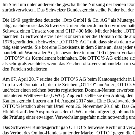
Im Streit um unter anderem die geschäftliche Nutzung der beiden Do
zurückverwiesen. Das Schweizer Bundesgericht stellte Fehler bei der 
Die 1949 gegründete deutsche „Otto GmbH & Co. AG“ als Muttergesell
tätig, nachdem sie das Schweizer Unternehmen Jelmoli erworben hatte,
Schweiz einen Umsatz von rund CHF 400 Mio. Mit der Marke „OTTO“ is
machten. Gleichwohl erzielt der Konzern über die Domain otto.de a
1978 gegründeten Schweizer „OTTO’S AG“ mit, dass sie ab dem zwei
tätig sein werde. Sie bot eine Koexistenz in dem Sinne an, dass jede
handelt mit Waren aller Art, insbesondere in rund 100 eigenen Verka
„OTTO’S“ als Kernelement beinhalten. Die OTTO’S AG erklärte sich 
als sehr groß erachtete, wenn das Zeichen otto-versandhandel.ch im s
den Parteien scheiterten.
Am 07. April 2017 reichte die OTTO’S AG beim Kantonsgericht in 
Top Level Domain .ch, der die Zeichen „OTTO“ und/oder „OTTO-VERSAN
und/oder einen solchen bereits registrierten Domain-Namen erwerben o
unlauteren Wettbewerbs (UWG). Zugleich stellte sie den Antrag, den 
Kantonsgericht Luzern am 14. August 2017 statt. Eine Beschwerde d
OTTO’S letztlich aber mit Urteil vom 26. November 2018 ab: Das Geri
Hinblick auf den Anspruch aus dem UWG nicht aufgezeigt, ob und inwi
die Prüfung einer etwaigen Verwechslungsgefahr nicht notwendig un
Das Schweizer Bundesgericht gab OTTO’S teilweise Recht und verwie
das Verbot des Online-Handels unter der Marke „OTTO“ gegen die Geg