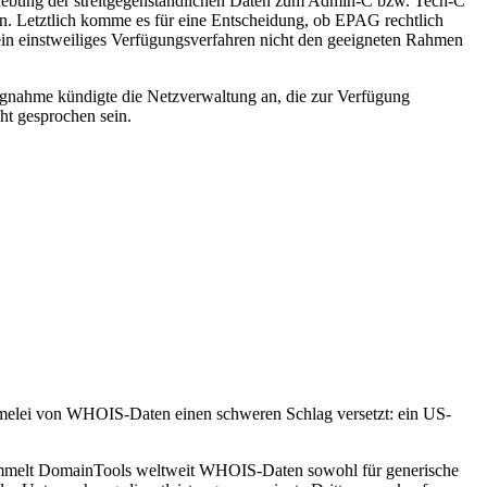
 Erhebung der streitgegenständlichen Daten zum Admin-C bzw. Tech-C
en. Letztlich komme es für eine Entscheidung, ob EPAG rechtlich
e ein einstweiliges Verfügungsverfahren nicht den geeigneten Rahmen
ngnahme kündigte die Netzverwaltung an, die zur Verfügung
ht gesprochen sein.
lei von WHOIS-Daten einen schweren Schlag versetzt: ein US-
sammelt DomainTools weltweit WHOIS-Daten sowohl für generische