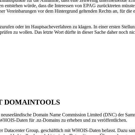
n Anhaltspunkte für die Annahme, dass eine zeitweilig unterbleibende
den entstehen würde, dass die Interessen von EPAG zurücktreten müsst
licher Vereinbarungen vor dem Hintergrund geltenden Rechts an, für di
urufen oder im Hauptsacheverfahren zu klagen. In einer ersten Stellu
fen zu wollen. Das letzte Wort dürfte in dieser Sache daher noch nic
PT DOMAINTOOLS
 neuseeländische Domain Name Commission Limited (DNC) der Samme
 WHOIS-Daten für .nz-Domains zu erheben und zu veröffentlichen.
ger Datacenter Group, geschäftlich mit WHOIS-Daten befasst. Dazu 