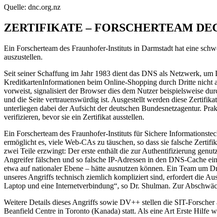
Quelle: dnc.org.nz
ZERTIFIKATE – FORSCHERTEAM DEC
Ein Forscherteam des Fraunhofer-Instituts in Darmstadt hat eine sc
auszustellen.
Seit seiner Schaffung im Jahr 1983 dient das DNS als Netzwerk, um
KreditkartenInformationen beim Online-Shopping durch Dritte nicht au
vorweist, signalisiert der Browser dies dem Nutzer beispielsweise dur
und die Seite vertrauenswürdig ist. Ausgestellt werden diese Zertifi
unterliegen dabei der Aufsicht der deutschen Bundesnetzagentur. Pr
verifizieren, bevor sie ein Zertifikat ausstellen.
Ein Forscherteam des Fraunhofer-Instituts für Sichere Informationste
ermöglicht es, viele Web-CAs zu täuschen, so dass sie falsche Zertif
zwei Teile erzwingt: Der erste enthält die zur Authentifizierung gen
Angreifer fälschen und so falsche IP-Adressen in den DNS-Cache einsch
etwa auf nationaler Ebene – hätte ausnutzen können. Ein Team um Dr.
unseres Angriffs technisch ziemlich kompliziert sind, erfordert die 
Laptop und eine Internetverbindung“, so Dr. Shulman. Zur Abschwäc
Weitere Details dieses Angriffs sowie DV++ stellen die SIT-Forsch
Beanfield Centre in Toronto (Kanada) statt. Als eine Art Erste Hilfe