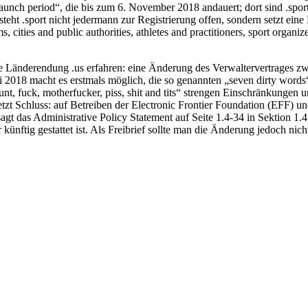
 launch period“, die bis zum 6. November 2018 andauert; dort sind .spo
eht .sport nicht jedermann zur Registrierung offen, sondern setzt eine
, cities and public authorities, athletes and practitioners, sport organiz
e Länderendung .us erfahren: eine Änderung des Verwaltervertrages zw
 2018 macht es erstmals möglich, die so genannten „seven dirty word
t, fuck, motherfucker, piss, shit and tits“ strengen Einschränkungen 
etzt Schluss: auf Betreiben der Electronic Frontier Foundation (EFF) 
gt das Administrative Policy Statement auf Seite 1.4-34 in Sektion 1
er künftig gestattet ist. Als Freibrief sollte man die Änderung jedoch ni