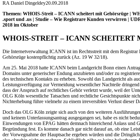
RA Daniel Dingeldey
20.09.2018
Themen: WHOIS-Streit – ICANN scheitert mit Gehörsrüge | WHOI
.sport und .us | Studie – Wie Registrare Kunden verwirren | UD
2018 im Oktober
WHOIS-STREIT – ICANN SCHEITERT
Die Internetverwaltung ICANN ist im Rechtsstreit mit dem Registra
Gehörsrüge kostenpflichtig zurück (Az. 19 W 32/18).
Am 25. Mai 2018 hatte ICANN beim Landgericht Bonn einen Antrag auf
Domains unter generischer Endung anzubieten und/oder zu registrier
des technischen Kontakts zu erheben. Sowohl das Landgericht als au
Leistungsverfügung zur Vermeidung wesentlicher Nachteile dringen
dass der Anspruch auf rechtliches Gehör verletzt wurde, weil der U
OLG Köln wesentliche Tatsachen und rechtliche Gesichtspunkte nicht 
Nichterhebung führe vielmehr zu einem irreversiblen Verlust dieser D
Doch das OLG Köln zeigte sich auch von den weiteren Ausführungen
und keinem Unterlassungsantrag ausgegangen sei, habe es nicht bedurf
Einwendungen von EPAG hätten demnach hinreichend Anlass und Geleg
Begründung fest. Es komme danach gar nicht darauf an, ob eine Leist
der Vorwegnahme der Hauptsache ergeben würden und die Dringlichke