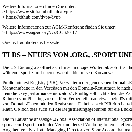
Weitere Informationen finden Sie unter:
> https://www.sit.fraunhofer.de/dvpp/
> https://github.com/dvpp/dvpp
Weitere Informationen zur ACM-Konferenz finden Sie unter:
> https://www.sigsac.org/ccs/CCS2018/
Quelle: fraunhofer.de, heise.de
TLDS – NEUES VON .ORG, .SPORT UND
Die US-Endung .us öffnet sich für schmutzige Wörter: ab sofort ist di
während .sport zum Leben erwacht – hier unsere Kurznews.
Public Interest Registry (PIR), Verwalterin der generischen Domain
Mengenrabatte in den Verträgen mit den Domain-Registraren je nach A
man die „key performance indicators“; künftig soll nicht allein die 
Rahmen von Phishing zu schaffen. Ferner teilt man etwas nebulös mit
von Domain-Daten mit den Registraren. Dabei ist sich PIR durchaus b
Kauf. Ob sich dies auch auf die Registrierungsgebühren für die Endk
Die in Lausanne ansässige „Global Association of International Sport
sportaccord.sport macht der Verband derzeit Werbung für ein Treffen
Angaben von Nis Hatt, Managing Director von SportAccord, hat man s