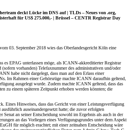
herteam deckt Lücke im DNS auf | TLDs – Neues von .org,
isterhaft für US$ 275.000,- | Brüssel – CENTR Registrar Day
 vom 03. September 2018 wies das Oberlandesgericht Köln eine
ss es EPAG unterlassen möge, als ICANN-akkreditierter Registrar
d (sofern vorhanden) Telefaxnummer des administrativen und/oder
ANN habe nicht dargelegt, dass man auf den Erlass einer
ANNs. Im Rahmen einer Gehörsrüge machte ICANN daraufhin geltend,
gsverfügung ausgelegt wurde. Zudem machte ICANN geltend, dass das
aten zu einem späteren Zeitpunkt erhoben werden könnten; die
. Eines Hinweises, dass das Gericht von einer Leistungsverfügung
ausführlich auseinandergesetzt hatte; die zuvor erfolgten
Senat an seiner Entscheidung sowohl im Ergebnis als auch in der
rderungen an das Vorliegen eines Verfügungsgrundes unter dem Aspekt
EuGH für möglich erachtet; mit einer zeitnahen Entscheidung wäre