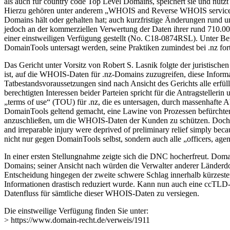
als auch für country code Top Level Domains, speichert sie und nutzt
Hierzu gehören unter anderem „WHOIS and Reverse WHOIS services“ u
Domains hält oder gehalten hat; auch kurzfristige Änderungen rund 
jedoch an der kommerziellen Verwertung der Daten ihrer rund 710.000
einer einstweiligen Verfügung gestellt (No. C18-0874RSL). Unter Be
DomainTools untersagt werden, seine Praktiken zumindest bei .nz for
Das Gericht unter Vorsitz von Robert S. Lasnik folgte der juristisc
ist, auf die WHOIS-Daten für .nz-Domains zuzugreifen, diese Informat
Tatbestandsvoraussetzungen sind nach Ansicht des Gerichts alle erfül
berechtigten Interessen beider Parteien spricht für die Antragstellerin
„terms of use“ (TOU) für .nz, die es untersagen, durch massenhafte
DomainTools geltend gemacht, eine Lawine von Prozessen befürchten
anzuschließen, um die WHOIS-Daten der Kunden zu schützen. Doch dami
and irreparable injury were deprived of preliminary relief simply be
nicht nur gegen DomainTools selbst, sondern auch alle „officers, agents
In einer ersten Stellungnahme zeigte sich die DNC hocherfreut. Doma
Domains; seiner Ansicht nach würden die Verwalter anderer Länderd
Entscheidung hingegen der zweite schwere Schlag innerhalb kürzest
Informationen drastisch reduziert wurde. Kann nun auch eine ccTLD-
Datenfluss für sämtliche dieser WHOIS-Daten zu versiegen.
Die einstweilige Verfügung finden Sie unter:
> https://www.domain-recht.de/verweis/1911