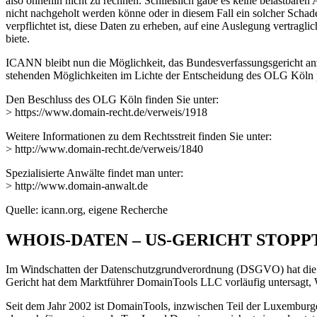
also ohnehin nicht zu rechnen. Schließlich gäbe es keine belastbare
nicht nachgeholt werden könne oder in diesem Fall ein solcher Scha
verpflichtet ist, diese Daten zu erheben, auf eine Auslegung vertrag
biete.
ICANN bleibt nun die Möglichkeit, das Bundesverfassungsgericht anz
stehenden Möglichkeiten im Lichte der Entscheidung des OLG Köln prü
Den Beschluss des OLG Köln finden Sie unter:
> https://www.domain-recht.de/verweis/1918
Weitere Informationen zu dem Rechtsstreit finden Sie unter:
> http://www.domain-recht.de/verweis/1840
Spezialisierte Anwälte findet man unter:
> http://www.domain-anwalt.de
Quelle: icann.org, eigene Recherche
WHOIS-DATEN – US-GERICHT STOP
Im Windschatten der Datenschutzgrundverordnung (DSGVO) hat die
Gericht hat dem Marktführer DomainTools LLC vorläufig untersagt,
Seit dem Jahr 2002 ist DomainTools, inzwischen Teil der Luxembur