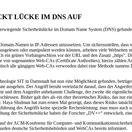
KT LÜCKE IM DNS AUF
hwerwiegende Sicherheitslücke im Domain Name System (DNS) gefunden: s
 Domain-Namen in IP-Adressen umzusetzen. Um sicherzustellen, dass 
sgelesen oder manipuliert werden können, arbeiten viele Webseiten mit
ch ein grünes Vorhängeschloss vor der URL und den Zusatz „https“. Dies 
kate von sogenannten Web-CAs (Certificate Authorities); hierzu zählen 
aktisch alle gängigen Web-CAs verwenden dabei eine Methode namens D
chnologie SIT in Darmstadt hat nun eine Möglichkeit gefunden, betrüger
ikate ausgeben. Der Angriff beruht vereinfacht darauf, dass der Angrei
utzte und dem Angreifer unbekannte Challenge, der zweite die eigentlic
leusen. Bisher galt dies als ein eher theoretisches Risiko, das nur ein 
 Haya Shulman hat zum ersten Mal gezeigt, dass dieses Risiko tatsächli
Ausführung des Angriffs keine spezielle Rechenleistung; man muss auch n
hung der Sicherheitslücke haben die Forscher „DV++“ entwickelt, ein
er auf der ACM-Konferenz für Computer- und Kommunikationssicherhei
 wurden deutsche Sicherheitsbehörden und WebCAs bereits informiert.