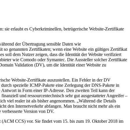
ie erlaubt es Cyberkriminellen, betrügerische Website-Zertifikate
während der Übertragung sensible Daten wie
 so genannten Zertifikaten; wenn eine Website ein gültiges Zertifikat
soll dem Nutzer zeigen, dass die Identität der Website verifiziert
Anbieter wie Comodo oder Symantec. Die Aussteller solcher Zertifikate
omain Validation (DV), um die Identität einer Website zu
ische Website-Zertifikate auszustellen. Ein Fehler in der DV
fer durch spezielle ICMP-Pakete eine Zerlegung der DNS-Pakete in
he Antwort in Form einer IP-Adresse. Den zweiten Teil kann der
finanziell und ressourcentechnisch sehr gut ausgestatteter Angreifer –
ch viel realer ist als bisher angenommen. „Während die Details
icht den Internetverkehr abfangen. Man braucht nicht mehr als ein
e verbesserte Version von DV.
t (ACM CCS) vor. Sie findet vom 15. bis zum 19. Oktober 2018 im