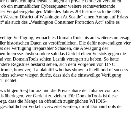
er Untersuchungsdienstleistungen an private Dritte zu verkaufen.
b ein mutmaßlicher Cybersquatter weitere rechtsverletzende
der Vergaberegelungen Mitte des Jahres 2016 störte sich die DNC
 Western District of Washington At Seattle“ einen Antrag auf Erlass
“ als auch des „Washington Consumer Protection Act“ sollte es
tweilige Verfügung, wonach es DomainTools bis auf weiteres untersagt
ler historischen Daten zu veröffentlichen. Die dafür notwendigen vier
lass der Verfügung irreparabler Schaden, die Abwägung der
ichen Interesse. Insbesondere sah das Gericht einen Verstoß gegen die
nd von DomainTools schien Lasnik verärgert zu haben. So hatte
andere Registries bestärkt sehen, sich dem Vorgehen von DNC
onic, however, if a plaintiff who has shown a likelihood of success
nders schwer wiegen dürfte, dass sich die einstweilige Verfügung
“ richtet.
chtigen Sieg für .nz und die Privatsphäre der Inhaber von .nz-
 überlegen, vor Gericht zu ziehen. Für DomainTools ist diese
orgt, dass die Menge an öffentlich zugänglichen WHOIS-
 geschäftlichen Verkehr verwertet werden, droht DomainTools der