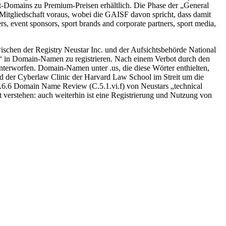
rt-Domains zu Premium-Preisen erhältlich. Die Phase der „General
 Mitgliedschaft voraus, wobei die GAISF davon spricht, dass damit
ers, event sponsors, sport brands and corporate partners, sport media,
ischen der Registry Neustar Inc. und der Aufsichtsbehörde National
s“ in Domain-Namen zu registrieren. Nach einem Verbot durch den
unterworfen. Domain-Namen unter .us, die diese Wörter enthielten,
und der Cyberlaw Clinic der Harvard Law School im Streit um die
.4.6.6 Domain Name Review (C.5.1.vi.f) von Neustars „technical
cht verstehen: auch weiterhin ist eine Registrierung und Nutzung von