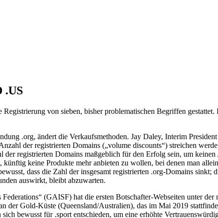
 .US
e Registrierung von sieben, bisher problematischen Begriffen gestattet
-Endung .org, ändert die Verkaufsmethoden. Jay Daley, Interim Presid
nzahl der registrierten Domains („volume discounts“) streichen werde
Zahl der registrierten Domains maßgeblich für den Erfolg sein, um kein
, künftig keine Produkte mehr anbieten zu wollen, bei denen man allei
ewusst, dass die Zahl der insgesamt registrierten .org-Domains sinkt; 
unden auswirkt, bleibt abzuwarten.
s Federations“ (GAISF) hat die ersten Botschafter-Webseiten unter der
 an der Gold-Küste (Queensland/Australien), das im Mai 2019 stattfind
ich bewusst für .sport entschieden, um eine erhöhte Vertrauenswürdig