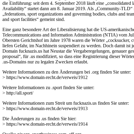
die Einführung: seit dem 4. September 2018 läuft eine „consolidated
Availability“ startet dann am 8. Januar 2019. Als „Community-TLD“ st
„federations, sport organizations and governing bodies, clubs and teams
and sport facilities“ gemeint sind.
Eine ganz besondere Art der Liberalisierung hat die US-amerikanisch
Telecommunications and Information Administration (NTIA) vom Juli
Obersten Gerichtshof im Jahre 1978 waren die Wörter „cocksucker, cun
liefen Gefahr, im Nachhinein suspendiert zu werden. Doch damit ist j
Domain fucknazis.us hat Neustar die Vergaberegelungen, genauer gesa
proposal“, für .us modifiziert, so dass eine Registrierung dieser Wört
.us-Domains nur zu legalen Zwecken erlaubt.
Weitere Informationen zu den Änderungen bei .org finden Sie unter:
> https://www.domain-recht.de/verweis/1912
Weitere Informationen zu .sport finden Sie unter:
> http://all.sport/
Weitere Informationen zum Streit um fucknazis.us finden Sie unter:
> https://www.domain-recht.de/verweis/1913
Die Änderungen zu .us finden Sie hier:
> https://www.domain-recht.de/verweis/1914