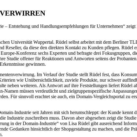
N VERWIRREN
trie – Entstehung und Handlungsempfehlungen für Unternehmen“ zeigt 
chen Universität Wuppertal. Rüdel selbst arbeitet mit dem Berliner T
nd Reseller, da diese den direkten Kontakt zu Kunden pflegen. Rüdel en
Europe-Konferenz sechs Experten und befragte drei Fokusgruppen, die 
re Studie offener für Reaktionen und Antworten seitens der Probanten. 
 Erkenntnisse gewinnen.
mentenverwirrung. Im Verlauf der Studie stellt Rüdel fest, dass Kons
Kriterien wie Unübersichtlichkeit, zuviele Produkte, nur schwer auffi
alte neben weiteren. Als Antwort auf ihre Feststellungen liefert Rüdel
main-Namen müssen verdeutlicht und zielgruppenspezifische Anpassung
den. Für sinnvoll erachtet sie auch, ein Domain-Vergleichsportal zu er
Domain-Industrie seit Jahren mit sich herumschleppt: der Kunde kennt
 die Industrie zuschreiben muss. Davon aber abgesehen zeigt die Studie
g in der Domain-Industrie“ von Lisa Rüdel gibt ausreichend Informat
ende Gedanken hinsichtlich der Shopgestaltung zu machen, und die Prä
n.