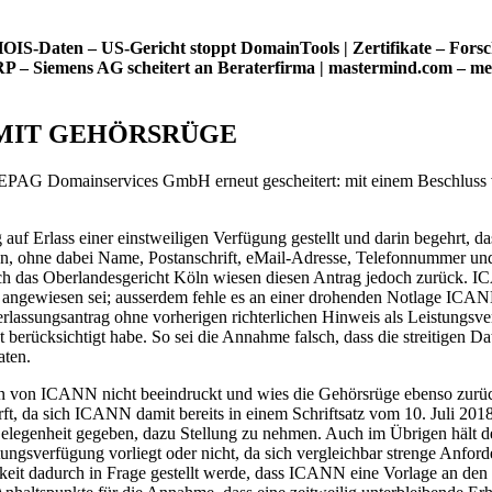
S-Daten – US-Gericht stoppt DomainTools | Zertifikate – Forsc
RP – Siemens AG scheitert an Beraterfirma | mastermind.com – me
 MIT GEHÖRSRÜGE
r EPAG Domainservices GmbH erneut gescheitert: mit einem Beschluss
 Erlass einer einstweiligen Verfügung gestellt und darin begehrt, da
en, ohne dabei Name, Postanschrift, eMail-Adresse, Telefonnummer un
ch das Oberlandesgericht Köln wiesen diesen Antrag jedoch zurück. IC
d angewiesen sei; ausserdem fehle es an einer drohenden Notlage IC
nterlassungsantrag ohne vorherigen richterlichen Hinweis als Leistun
berücksichtigt habe. So sei die Annahme falsch, dass die streitigen D
aten.
 von ICANN nicht beeindruckt und wies die Gehörsrüge ebenso zurück
t, da sich ICANN damit bereits in einem Schriftsatz vom 10. Juli 2018 
enheit gegeben, dazu Stellung zu nehmen. Auch im Übrigen hält der 
ungsverfügung vorliegt oder nicht, da sich vergleichbar strenge Anfo
it dadurch in Frage gestellt werde, dass ICANN eine Vorlage an den 