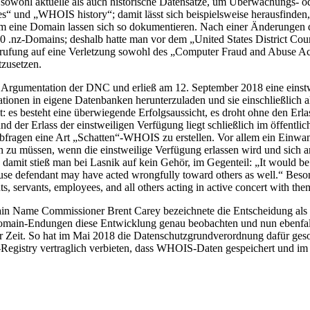
 sowohl aktuelle als auch historische Datensätze, um Überwachungs- od
nd „WHOIS history“; damit lässt sich beispielsweise herausfinden, o
um eine Domain lassen sich so dokumentieren. Nach einer Änderungen 
 .nz-Domains; deshalb hatte man vor dem „United States District Court
rufung auf eine Verletzung sowohl des „Computer Fraud and Abuse Act
tzusetzen.
hen Argumentation der DNC und erließ am 12. September 2018 eine eins
ionen in eigene Datenbanken herunterzuladen und sie einschließlich al
lt: es besteht eine überwiegende Erfolgsaussicht, es droht ohne den Er
 und der Erlass der einstweiligen Verfügung liegt schließlich im öffentl
 Abfragen eine Art „Schatten“-WHOIS zu erstellen. Vor allem ein Einwa
 zu müssen, wenn die einstweilige Verfügung erlassen wird und sich 
t stieß man bei Lasnik auf kein Gehör, im Gegenteil: „It would be ir
cause defendant may have acted wrongfully toward others as well.“ Beso
, servants, employees, and all others acting in active concert with them
in Name Commissioner Brent Carey bezeichnete die Entscheidung als wi
omain-Endungen diese Entwicklung genau beobachten und nun ebenfalls
er Zeit. So hat im Mai 2018 die Datenschutzgrundverordnung dafür ges
Registry vertraglich verbieten, dass WHOIS-Daten gespeichert und im