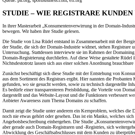
Quelle: pir.org, sportbusiness.com, eff.org
STUDIE – WIE REGISTRARE KUNDE
In ihrer Masterarbeit „Konsumentenverwirrung in der Domain-Indus
bewegen. Wir haben ihre Studie gelesen.
Die Studie von Lisa Rüdel entstand in Zusammenarbeit mit der Bergis
der Studie, die sich der Domain-Industrie widmet, stehen Registrare u
Untersuchung. Stattdessen interviewte sie im Rahmen der Domaining 
Domain-Registrierung durchliefen. Auf diese Weise gestaltete Rüdel ih
Nichtsdestotrotz lassen sich aus einer solchen Anordnung brauchbare
Zunächst beschäftigt sich diese Studie mit der Entstehung von Konsu
aus dem Sortiment des Registrars ergibt. Hier nannten die Probanten 
gefunden, wo sie gesucht werden, sowie zu technisch dargestellte Inh
Es bedürfe einer transparenteren Preisbildung, die Vorteile von Do
dargestellt und das Website-Layout und die Funktionen verbessert wer
Anbieter Awareness zum Thema Domains zu schaffen.
Damit zeigt die Studie unter anderem ein Kernproblem, welches die 
noch nie etwas gehört oder gesehen. Das ist ein Manko, welches sich
Angebotsbeschreibung einhergehen. Die Studie „Konsumentenverwirrun
aber gerade auch Domain-Registraren und -Registries, sich weitergeh
Abwicklung des Geschäftsabschlusses mit dem Kunden zu überprüfe