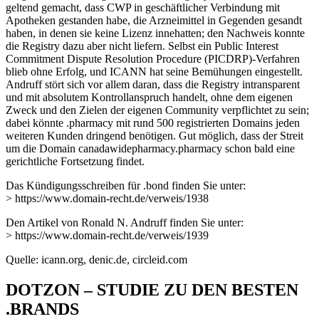
geltend gemacht, dass CWP in geschäftlicher Verbindung mit
Apotheken gestanden habe, die Arzneimittel in Gegenden gesandt
haben, in denen sie keine Lizenz innehatten; den Nachweis konnte
die Registry dazu aber nicht liefern. Selbst ein Public Interest
Commitment Dispute Resolution Procedure (PICDRP)-Verfahren
blieb ohne Erfolg, und ICANN hat seine Bemühungen eingestellt.
Andruff stört sich vor allem daran, dass die Registry intransparent
und mit absolutem Kontrollanspruch handelt, ohne dem eigenen
Zweck und den Zielen der eigenen Community verpflichtet zu sein;
dabei könnte .pharmacy mit rund 500 registrierten Domains jeden
weiteren Kunden dringend benötigen. Gut möglich, dass der Streit
um die Domain canadawidepharmacy.pharmacy schon bald eine
gerichtliche Fortsetzung findet.
Das Kündigungsschreiben für .bond finden Sie unter:
> https://www.domain-recht.de/verweis/1938
Den Artikel von Ronald N. Andruff finden Sie unter:
> https://www.domain-recht.de/verweis/1939
Quelle: icann.org, denic.de, circleid.com
DOTZON – STUDIE ZU DEN BESTEN
.BRANDS