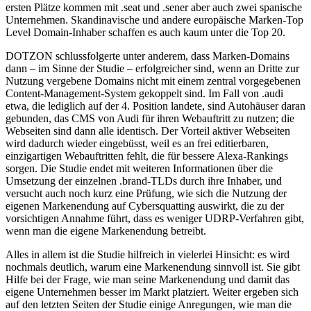
ersten Plätze kommen mit .seat und .sener aber auch zwei spanische
Unternehmen. Skandinavische und andere europäische Marken-Top
Level Domain-Inhaber schaffen es auch kaum unter die Top 20.
DOTZON schlussfolgerte unter anderem, dass Marken-Domains
dann – im Sinne der Studie – erfolgreicher sind, wenn an Dritte zur
Nutzung vergebene Domains nicht mit einem zentral vorgegebenen
Content-Management-System gekoppelt sind. Im Fall von .audi
etwa, die lediglich auf der 4. Position landete, sind Autohäuser daran
gebunden, das CMS von Audi für ihren Webauftritt zu nutzen; die
Webseiten sind dann alle identisch. Der Vorteil aktiver Webseiten
wird dadurch wieder eingebüsst, weil es an frei editierbaren,
einzigartigen Webauftritten fehlt, die für bessere Alexa-Rankings
sorgen. Die Studie endet mit weiteren Informationen über die
Umsetzung der einzelnen .brand-TLDs durch ihre Inhaber, und
versucht auch noch kurz eine Prüfung, wie sich die Nutzung der
eigenen Markenendung auf Cybersquatting auswirkt, die zu der
vorsichtigen Annahme führt, dass es weniger UDRP-Verfahren gibt,
wenn man die eigene Markenendung betreibt.
Alles in allem ist die Studie hilfreich in vielerlei Hinsicht: es wird
nochmals deutlich, warum eine Markenendung sinnvoll ist. Sie gibt
Hilfe bei der Frage, wie man seine Markenendung und damit das
eigene Unternehmen besser im Markt platziert. Weiter ergeben sich
auf den letzten Seiten der Studie einige Anregungen, wie man die