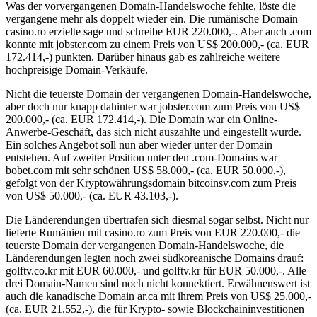
Was der vorvergangenen Domain-Handelswoche fehlte, löste die
vergangene mehr als doppelt wieder ein. Die rumänische Domain
casino.ro erzielte sage und schreibe EUR 220.000,-. Aber auch .com
konnte mit jobster.com zu einem Preis von US$ 200.000,- (ca. EUR
172.414,-) punkten. Darüber hinaus gab es zahlreiche weitere
hochpreisige Domain-Verkäufe.
Nicht die teuerste Domain der vergangenen Domain-Handelswoche,
aber doch nur knapp dahinter war jobster.com zum Preis von US$
200.000,- (ca. EUR 172.414,-). Die Domain war ein Online-
Anwerbe-Geschäft, das sich nicht auszahlte und eingestellt wurde.
Ein solches Angebot soll nun aber wieder unter der Domain
entstehen. Auf zweiter Position unter den .com-Domains war
bobet.com mit sehr schönen US$ 58.000,- (ca. EUR 50.000,-),
gefolgt von der Kryptowährungsdomain bitcoinsv.com zum Preis
von US$ 50.000,- (ca. EUR 43.103,-).
Die Länderendungen übertrafen sich diesmal sogar selbst. Nicht nur
lieferte Rumänien mit casino.ro zum Preis von EUR 220.000,- die
teuerste Domain der vergangenen Domain-Handelswoche, die
Länderendungen legten noch zwei südkoreanische Domains drauf:
golftv.co.kr mit EUR 60.000,- und golftv.kr für EUR 50.000,-. Alle
drei Domain-Namen sind noch nicht konnektiert. Erwähnenswert ist
auch die kanadische Domain ar.ca mit ihrem Preis von US$ 25.000,-
(ca. EUR 21.552,-), die für Krypto- sowie Blockchaininvestitionen