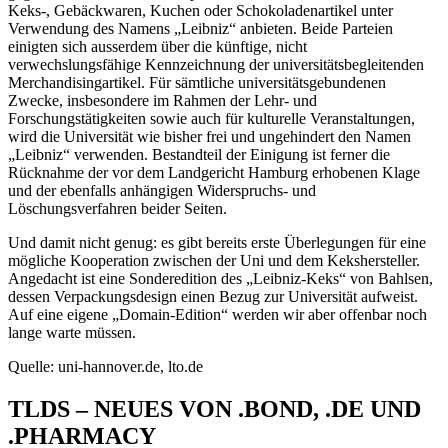
Keks-, Gebäckwaren, Kuchen oder Schokoladenartikel unter
Verwendung des Namens „Leibniz“ anbieten. Beide Parteien
einigten sich ausserdem über die künftige, nicht
verwechslungsfähige Kennzeichnung der universitätsbegleitenden
Merchandisingartikel. Für sämtliche universitätsgebundenen
Zwecke, insbesondere im Rahmen der Lehr- und
Forschungstätigkeiten sowie auch für kulturelle Veranstaltungen,
wird die Universität wie bisher frei und ungehindert den Namen
„Leibniz“ verwenden. Bestandteil der Einigung ist ferner die
Rücknahme der vor dem Landgericht Hamburg erhobenen Klage
und der ebenfalls anhängigen Widerspruchs- und
Löschungsverfahren beider Seiten.
Und damit nicht genug: es gibt bereits erste Überlegungen für eine
mögliche Kooperation zwischen der Uni und dem Kekshersteller.
Angedacht ist eine Sonderedition des „Leibniz-Keks“ von Bahlsen,
dessen Verpackungsdesign einen Bezug zur Universität aufweist.
Auf eine eigene „Domain-Edition“ werden wir aber offenbar noch
lange warte müssen.
Quelle: uni-hannover.de, lto.de
TLDS – NEUES VON .BOND, .DE UND
.PHARMACY