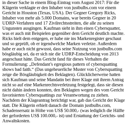
in dieser Sache in einem Blog-Eintrag vom August 2017: Für die
Klägerin verklagte er den Inhaber von justbulbs.com vor einem
Gericht in Houston (Texas, USA). Der Gegner Gregory Ricks,
Inhaber von mehr als 5.000 Domains, war bereits Gegner in 20
UDRP-Verfahren und 17 Zivilrechtsstreiten, die alle zu seinen
Ungunsten ausgingen. Kaufman sieht in ihm einen Cybersquatter,
was er auch mit Beispielen gegenüber dem Gericht deutlich machte.
Ricks hielt dem entgegen, er habe nie ins Markenregister geschaut
und so geprüft, ob er irgendwelche Marken verletze. Außerdem
habe er auch nicht gewusst, dass seine Nutzung von justbulbs.com
bösgläubig sei, da er sich nie die UDRP-Entscheidung von 2013
angeschaut hätte. Das Gericht fand für dieses Verhalten die
Formulierung: „Defendant’s egregious pattern of cybersquatting
shows bad faith.“ (Das ungeheuerliche Muster von Cybersquatting
zeige die Bösgläubigkeit des Beklagten). Glücklicherweise hatten
sich Kaufman und seine Mandatin bei ihrer Klage mit ihrem Antrag
nicht so auf eine Markenrechtsverletzung festgelegt, dass sie diesen
nicht dahin ändern konnten, den Beklagten wegen des vom Gericht
favorisierten Cybersquattings zur Verantwortung zu ziehen.
Nachdem der Klageantrag berichtigt war, gab das Gericht der Klage
statt. Die Klägerin erhielt danach die Domain justbulbs.com,
Schadensersatz in Höhe von US$ 50.000,- (was lediglich die Hälfte
der geforderten US$ 100.000,- ist) und Erstattung der Gerichts- und
Anwaltskosten.