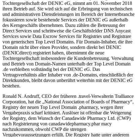
Tochtergesellschaft der DENIC eG, nimmt am 01. November 2018
ihren Betrieb auf. Sie wird sich auf die Erbringung von technischen
und administrativen Dienstleistungen im Bereich der Internetbranche
fokussieren sowie bestehende Services der DENIC eG außerhalb
des Kerngeschäfts übernehmen. Dazu zählen die Betreuung der
Direct Services und schrittweise die Geschäftsfelder DNS Anycast
Services sowie Data Escrow Services für Registries und Registrare
von generischen Top Level Domains. Für Domain-Inhaber, die ihre
Domain nicht über einen Provider, sondern direkt bei DENIC
(DENICdirect) registriert haben, übernimmt die neue
Tochtergesellschaft insbesondere die Kundenbetreuung. Verwaltung
und Betrieb von Domain-Namen unterhalb der Top Level Domain
.de verbleiben vollständig bei der DENIC eG. Das
Vertragsverhältnis aller Inhaber von .de-Domains, einschließlich der
Direktkunden, bleibt davon unberührt weiterhin mit der DENIC eG
bestehen.
Ronald N. Andruff, CEO der früheren .travel-Verwalterin Tralliance
Corporation, hat die „National Association of Boards of Pharmacy“,
Registry der neuen Top Level Domain .pharmacy, wegen ihrer
Vergabepraxis scharf kritisiert. Auslöser ist offenbar die Weigerung
der Registry, dem Wunsch der Canadawide Pharmacy Ltd. (CWP)
nach Registrierung von canadawidepharmacy.phar macy
nachzukommen, obwohl CWP die strengen
Vergabevoraussetzungen erfüllt. Die Registry hatte unter anderem