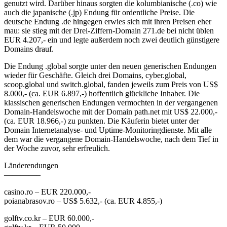
genutzt wird. Darüber hinaus sorgten die kolumbianische (.co) wie
auch die japanische (.jp) Endung für ordentliche Preise. Die
deutsche Endung .de hingegen erwies sich mit ihren Preisen eher
mau: sie stieg mit der Drei-Ziffern-Domain 271.de bei nicht üblen
EUR 4.207,- ein und legte außerdem noch zwei deutlich günstigere
Domains drauf.
Die Endung .global sorgte unter den neuen generischen Endungen
wieder für Geschäfte. Gleich drei Domains, cyber.global,
scoop.global und switch.global, fanden jeweils zum Preis von US$
8.000,- (ca. EUR 6.897,-) hoffentlich glückliche Inhaber. Die
klassischen generischen Endungen vermochten in der vergangenen
Domain-Handelswoche mit der Domain path.net mit US$ 22.000,-
(ca. EUR 18.966,-) zu punkten. Die Käuferin bietet unter der
Domain Internetanalyse- und Uptime-Monitoringdienste. Mit alle
dem war die vergangene Domain-Handelswoche, nach dem Tief in
der Woche zuvor, sehr erfreulich.
Länderendungen
————–
casino.ro – EUR 220.000,-
poianabrasov.ro – US$ 5.632,- (ca. EUR 4.855,-)
golftv.co.kr – EUR 60.000,-