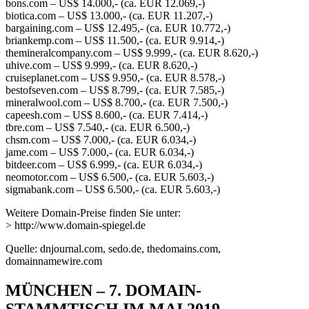
bons.com – US$ 14.000,- (ca. EUR 12.069,-)
biotica.com – US$ 13.000,- (ca. EUR 11.207,-)
bargaining.com – US$ 12.495,- (ca. EUR 10.772,-)
briankemp.com – US$ 11.500,- (ca. EUR 9.914,-)
themineralcompany.com – US$ 9.999,- (ca. EUR 8.620,-)
uhive.com – US$ 9.999,- (ca. EUR 8.620,-)
cruiseplanet.com – US$ 9.950,- (ca. EUR 8.578,-)
bestofseven.com – US$ 8.799,- (ca. EUR 7.585,-)
mineralwool.com – US$ 8.700,- (ca. EUR 7.500,-)
capeesh.com – US$ 8.600,- (ca. EUR 7.414,-)
tbre.com – US$ 7.540,- (ca. EUR 6.500,-)
chsm.com – US$ 7.000,- (ca. EUR 6.034,-)
jame.com – US$ 7.000,- (ca. EUR 6.034,-)
bitdeer.com – US$ 6.999,- (ca. EUR 6.034,-)
neomotor.com – US$ 6.500,- (ca. EUR 5.603,-)
sigmabank.com – US$ 6.500,- (ca. EUR 5.603,-)
Weitere Domain-Preise finden Sie unter:
> http://www.domain-spiegel.de
Quelle: dnjournal.com, sedo.de, thedomains.com,
domainnamewire.com
MÜNCHEN – 7. DOMAIN-
STAMMTISCH IM MAI 2019