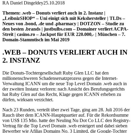
RA Daniel Dingeldey
25.10.2018
Themen: .web – Donuts verliert auch in 2. Instanz |
„LeibnizSHOP“ – Uni einigt sich mit Kekshersteller | TLDs –
Neues von .bond, .de und .pharmacy | DOTZON – Studie zu
den besten .brands | justbulbs.com – Domainer verliert ACPA-
Streit | casino.ro – Jackpot für EUR 220.000,- | München – 7.
Domain-Stammtisch im Mai 2019
.WEB – DONUTS VERLIERT AUCH IN
2. INSTANZ
Die Donuts-Tochtergesellschaft Ruby Glen LLC hat den
millionenschweren Schadensersatzprozess gegen die Internet-
Verwaltung ICANN um die neue Top Level Domain .web auch in
der zweiten Instanz verloren: nach Ansicht des Berufungsgerichts
hat Ruby Glen auf das Recht, Klage gegen ICANN erheben zu
dürfen, wirksam verzichtet.
Nach 23 Runden, verteilt über zwei Tage, ging am 28. Juli 2016 der
Rauch über dem ICANN-Hauptquartier auf. Für die Rekordsumme
von US$ 135 Mio. hatte der Neuling Nu Dot Co LLC den Registry-
Vertrag für die Top Level Domain .web ersteigert und dabei sieben
Bewerber wie Afilias Domains No. 3 Limited, die Google-Tochter