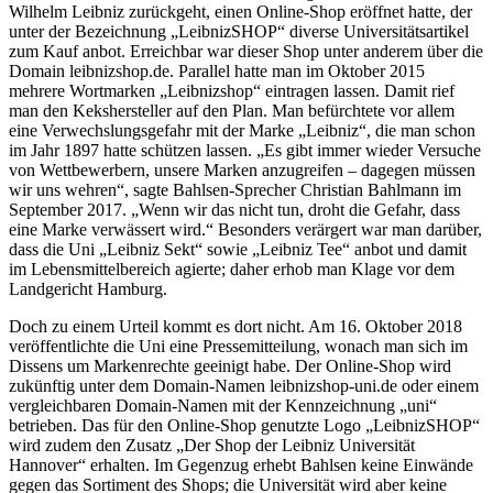
Wilhelm Leibniz zurückgeht, einen Online-Shop eröffnet hatte, der
unter der Bezeichnung „LeibnizSHOP“ diverse Universitätsartikel
zum Kauf anbot. Erreichbar war dieser Shop unter anderem über die
Domain leibnizshop.de. Parallel hatte man im Oktober 2015
mehrere Wortmarken „Leibnizshop“ eintragen lassen. Damit rief
man den Kekshersteller auf den Plan. Man befürchtete vor allem
eine Verwechslungsgefahr mit der Marke „Leibniz“, die man schon
im Jahr 1897 hatte schützen lassen. „Es gibt immer wieder Versuche
von Wettbewerbern, unsere Marken anzugreifen – dagegen müssen
wir uns wehren“, sagte Bahlsen-Sprecher Christian Bahlmann im
September 2017. „Wenn wir das nicht tun, droht die Gefahr, dass
eine Marke verwässert wird.“ Besonders verärgert war man darüber,
dass die Uni „Leibniz Sekt“ sowie „Leibniz Tee“ anbot und damit
im Lebensmittelbereich agierte; daher erhob man Klage vor dem
Landgericht Hamburg.
Doch zu einem Urteil kommt es dort nicht. Am 16. Oktober 2018
veröffentlichte die Uni eine Pressemitteilung, wonach man sich im
Dissens um Markenrechte geeinigt habe. Der Online-Shop wird
zukünftig unter dem Domain-Namen leibnizshop-uni.de oder einem
vergleichbaren Domain-Namen mit der Kennzeichnung „uni“
betrieben. Das für den Online-Shop genutzte Logo „LeibnizSHOP“
wird zudem den Zusatz „Der Shop der Leibniz Universität
Hannover“ erhalten. Im Gegenzug erhebt Bahlsen keine Einwände
gegen das Sortiment des Shops; die Universität wird aber keine