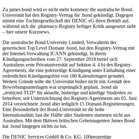
Zu james.bond wird es nicht mehr kommen: die australische Bond-
Universität hat den Registry-Vertrag für .bond gekündigt. Dagegen
nimmt eine Tochtergesellschaft der DENIC eG ihren Betrieb auf,
während sich die .pharmacy-Registry heftiger Kritik ausgesetzt sieht
– hier unsere Kurznews.
Die australische Bond University Limited, Verwalterin der
generischen Top Level Domain .bond, hat den Registry-Vertrag mit
der Internet-Verwaltung ICANN gekündigt. In ihrem
Kündigungsschreiben vom 27. September 2018 berief sich
Australiens erste Privatuniversität auf Sektion 4. 4 b) des Registry-
Agreements, die eine jederzeitige Kündigung unter Einhaltung einer
ordentlichen Kündigungsfrist von 180 Kalendertagen gestattet.
Weitere Gründe teilte die Universität bisher nicht mit. Gemäß den
Bewerbungsunterlagen war ursprünglich geplant, .bond als
„restricted TLD“ für aktuelle, bisherige und künftige Studenten zu
betreiben; seit Unterzeichnung des Registry-Agreements am 05. Juni
2014 verzeichnete .bond aber lediglich 15 Domain-Registrierungen.
Eine Besonderheit der Bond-Universität ist die hohe
Internationalität; fast die Hälfte aller Studenten stammen nicht aus
Australien. Mit dem fiktiven britischen Geheimagenten James Bond
hat .bond hingegen nichts zu tun.
Die DENIC Services GmbH & Co. KG, 100prozentige