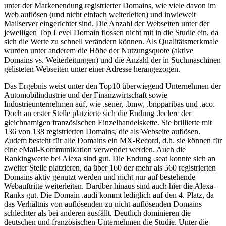
unter der Markenendung registrierter Domains, wie viele davon im
Web auflösen (und nicht einfach weiterleiten) und inwieweit
Mailserver eingerichtet sind. Die Anzahl der Webseiten unter der
jeweiligen Top Level Domain flossen nicht mit in die Studie ein, da
sich die Werte zu schnell verändern können. Als Qualitätsmerkmale
wurden unter anderem die Höhe der Nutzungsquote (aktive
Domains vs. Weiterleitungen) und die Anzahl der in Suchmaschinen
gelisteten Webseiten unter einer Adresse herangezogen.
Das Ergebnis weist unter den Top10 überwiegend Unternehmen der
Automobilindustrie und der Finanzwirtschaft sowie
Industrieunternehmen auf, wie .sener, .bmw, .bnpparibas und .aco.
Doch an erster Stelle platzierte sich die Endung .leclerc der
gleichnamigen französischen Einzelhandelskette. Sie brillierte mit
136 von 138 registrierten Domains, die als Webseite auflösen.
Zudem besteht für alle Domains ein MX-Record, d.h. sie können für
eine eMail-Kommunikation verwendet werden. Auch die
Rankingwerte bei Alexa sind gut. Die Endung .seat konnte sich an
zweiter Stelle platzieren, da über 160 der mehr als 560 registrierten
Domains aktiv genutzt werden und nicht nur auf bestehende
Webauftritte weiterleiten. Darüber hinaus sind auch hier die Alexa-
Ranks gut. Die Domain .audi kommt lediglich auf den 4. Platz, da
das Verhältnis von auflösenden zu nicht-auflösenden Domains
schlechter als bei anderen ausfällt. Deutlich dominieren die
deutschen und französischen Unternehmen die Studie. Unter die