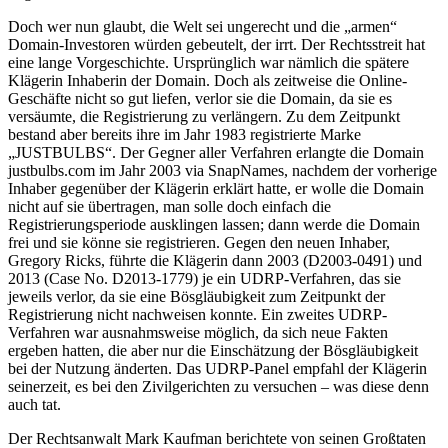
Doch wer nun glaubt, die Welt sei ungerecht und die „armen“
Domain-Investoren würden gebeutelt, der irrt. Der Rechtsstreit hat
eine lange Vorgeschichte. Ursprünglich war nämlich die spätere
Klägerin Inhaberin der Domain. Doch als zeitweise die Online-
Geschäfte nicht so gut liefen, verlor sie die Domain, da sie es
versäumte, die Registrierung zu verlängern. Zu dem Zeitpunkt
bestand aber bereits ihre im Jahr 1983 registrierte Marke
„JUSTBULBS“. Der Gegner aller Verfahren erlangte die Domain
justbulbs.com im Jahr 2003 via SnapNames, nachdem der vorherige
Inhaber gegenüber der Klägerin erklärt hatte, er wolle die Domain
nicht auf sie übertragen, man solle doch einfach die
Registrierungsperiode ausklingen lassen; dann werde die Domain
frei und sie könne sie registrieren. Gegen den neuen Inhaber,
Gregory Ricks, führte die Klägerin dann 2003 (D2003-0491) und
2013 (Case No. D2013-1779) je ein UDRP-Verfahren, das sie
jeweils verlor, da sie eine Bösgläubigkeit zum Zeitpunkt der
Registrierung nicht nachweisen konnte. Ein zweites UDRP-
Verfahren war ausnahmsweise möglich, da sich neue Fakten
ergeben hatten, die aber nur die Einschätzung der Bösgläubigkeit
bei der Nutzung änderten. Das UDRP-Panel empfahl der Klägerin
seinerzeit, es bei den Zivilgerichten zu versuchen – was diese denn
auch tat.
Der Rechtsanwalt Mark Kaufman berichtete von seinen Großtaten