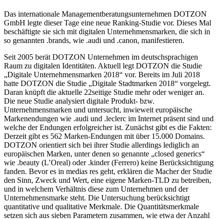
Das internationale Managementberatungsunternehmen DOTZON
GmbH legte dieser Tage eine neue Ranking-Studie vor. Dieses Mal
beschäftigte sie sich mit digitalen Unternehmensmarken, die sich in
so genannten .brands, wie .audi und .canon, manifestieren.
Seit 2005 berät DOTZON Unternehmen im deutschsprachigen
Raum zu digitalen Identitäten. Aktuell legt DOTZON die Studie
„Digitale Unternehmensmarken 2018“ vor. Bereits im Juli 2018
hatte DOTZON die Studie „Digitale Stadtmarken 2018“ vorgelegt.
Daran knüpft die aktuelle 22seitige Studie mehr oder weniger an.
Die neue Studie analysiert digitale Produkt- bzw.
Unternehmensmarken und untersucht, inwieweit europäische
Markenendungen wie .audi und .leclerc im Internet präsent sind und
welche der Endungen erfolgreicher ist. Zunächst gibt es die Fakten:
Derzeit gibt es 562 Marken-Endungen mit über 15.000 Domains.
DOTZON orientiert sich bei ihrer Studie allerdings lediglich an
europäischen Marken, unter denen so genannte „closed generics“
wie .beauty (L’Oreal) oder .kinder (Ferrero) keine Berücksichtigung
fanden. Bevor es in medias res geht, erklären die Macher der Studie
den Sinn, Zweck und Wert, eine eigene Marken-TLD zu betreiben,
und in welchem Verhältnis diese zum Unternehmen und der
Unternehmensmarke steht. Die Untersuchung berücksichtigt
quantitative und qualitative Merkmale. Die Quantitätsmerkmale
setzen sich aus sieben Parametern zusammen, wie etwa der Anzahl