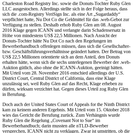
Charleston Road Registry Inc. sowie die Donuts-Tochter Ruby Glen
LLC ausgestochen. Allerdings stellte sich in der Folge heraus, dass
sich die .com-Registry VeriSign Inc. als eine Art „Sugardaddy“
verpflichtet hatte, Nu Dot Co die Geldmittel für das .web-Gebot zur
Verfügung zu stellen. Deshalb erhob Ruby Glen am 08. August
2016 Klage gegen ICANN und verlangte darin Schadensersatz in
Höhe von mindestens US$ 22,5 Millionen. Nach Ansicht der
Donuts-Tochter hätte Nu Dot Co nach den Regelungen im
Bewerberhandbuch offenlegen müssen, dass sich die Gesellschafter-
bzw. Geschäftsführungsverhältnisse geändert hatten. Der Betrag von
US$ 22,5 Millionen orientierte sich an dem Anteil, den Donuts
erhalten hätte, wenn sich die sechs unterlegenen Bewerber der .web-
Auktion gütlich, also ohne die ICANN-Auktion, geeinigt hätten.
Mit Urteil vom 28. November 2016 entschied allerdings der U.S.
District Court, Central District of California, dass eine Klage
unzulässig sei, weil Ruby Glen auf das Recht, Klage erheben zu
dürfen, wirksam verzichtet hat. Gegen dieses Urteil zog Ruby Glen
in Berufung.
Doch auch der United States Court of Appeals for the Ninth District
kam zu keinem anderen Ergebnis. Mit Urteil vom 15. Oktober 2018
wies das Gericht die Berufung zurück. Zum Verhängnis wurde
Ruby Glen die Regelung „Covenant Not to Sue“ im
Bewerberhandbuch; darin mussten alle nTLD-Bewerber
versprechen, ICANN nicht zu verklagen. Zwar ist umstritten, ob die