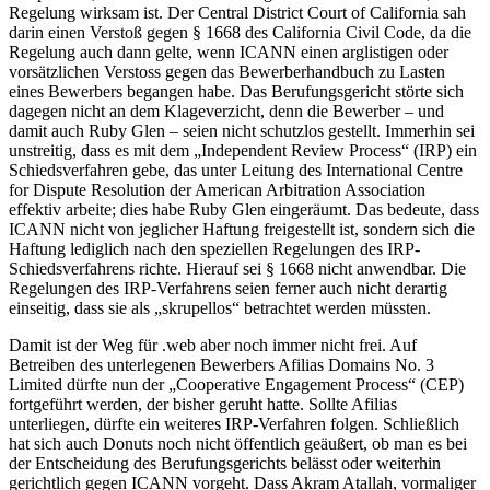
Regelung wirksam ist. Der Central District Court of California sah
darin einen Verstoß gegen § 1668 des California Civil Code, da die
Regelung auch dann gelte, wenn ICANN einen arglistigen oder
vorsätzlichen Verstoss gegen das Bewerberhandbuch zu Lasten
eines Bewerbers begangen habe. Das Berufungsgericht störte sich
dagegen nicht an dem Klageverzicht, denn die Bewerber – und
damit auch Ruby Glen – seien nicht schutzlos gestellt. Immerhin sei
unstreitig, dass es mit dem „Independent Review Process“ (IRP) ein
Schiedsverfahren gebe, das unter Leitung des International Centre
for Dispute Resolution der American Arbitration Association
effektiv arbeite; dies habe Ruby Glen eingeräumt. Das bedeute, dass
ICANN nicht von jeglicher Haftung freigestellt ist, sondern sich die
Haftung lediglich nach den speziellen Regelungen des IRP-
Schiedsverfahrens richte. Hierauf sei § 1668 nicht anwendbar. Die
Regelungen des IRP-Verfahrens seien ferner auch nicht derartig
einseitig, dass sie als „skrupellos“ betrachtet werden müssten.
Damit ist der Weg für .web aber noch immer nicht frei. Auf
Betreiben des unterlegenen Bewerbers Afilias Domains No. 3
Limited dürfte nun der „Cooperative Engagement Process“ (CEP)
fortgeführt werden, der bisher geruht hatte. Sollte Afilias
unterliegen, dürfte ein weiteres IRP-Verfahren folgen. Schließlich
hat sich auch Donuts noch nicht öffentlich geäußert, ob man es bei
der Entscheidung des Berufungsgerichts belässt oder weiterhin
gerichtlich gegen ICANN vorgeht. Dass Akram Atallah, vormaliger