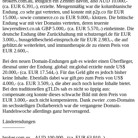
brokers.com.au, lediglich ein Zehntel davon, also AUD 10.000,-
(ca. EUR 6.391,-), erzielte. Mengenmäßig war die kolumbianische
Endung .co sehr gut vertreten, und konnte mit p2p.co für EUR
15.000,- sowie commerce.co zu EUR 9.000,- klotzen. Die britische
Endung war mit vier Domains vertreten, deren teuerste
lawyersdirect.co.uk GBP 5.000,- (ca. EUR 5.570,-) einheimste. Die
deutsche Endung übte Zurückhaltung mit schutzengel.de für EUR
3.000,-, bussgeldbescheid-einspruch.de für EUR 2.983,-, die auf
geblitzt.de weiterleitet, und immuntherapie.de zu einem Preis von
EUR 2.600,-.
Bei den neuen Domain-Endungen gab es wieder einen Überflieger,
diesmal unter der Endung .global: mr.global erzielte runde US$
20.000,- (ca. EUR 17.544,-). Für das Geld gibt es jedoch bisher
keine Inhalte. Ebenfalls dabei war gift.pro zum Preis von US$
4.000,- (ca. EUR 3.509,-), die aber auch noch keine Inhalte bietet.
Bei den traditionellen gTLDs sah es nicht so üppig aus:
compensate.org konnte dieses schwache Bild mit dem Preis von
EUR 3.000,- auch nicht kompensieren. Dank zweier .com-Domains
im sechsstelligen Dollarbereich war die vergangene Domain-
Handelswoche allerdings ganz hervorragend.
Länderendungen
————–
broker.com.au – AUD 100.000,- (ca. EUR 63.910,-)