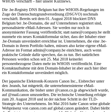
WHOIS verschärft – hier unsere Kurznews.
Die .be-Registry DNS Belgium hat ihre WHOIS-Regelungen im
Zuge der Datenschutzgrundverordnung (DSGVO) nochmals
verschärft. Bereits seit dem 01. August 2018 blockiert DNS
Belgium bei .be-Domains, die auf Unternehmen registriert sind,
personalisierte eMail-Adressen. Sie werden nur noch in
anonymisierter Fassung veröffentlicht; statt name@company.be stellt
nunmehr ein neues Kontaktformular sicher, dass der Inhaber einer
.be-Domain unverändert erreichbar ist. Unternehmen, die eine .be-
Domain in ihrem Portfolio halten, müssen also keine eigene eMail-
Adresse im Format admin@company.be einrichten, auch wenn
praktische Gründe dafür sprechen, das zu tun. Bei natürlichen
Personen werden schon seit 25. Mai 2018 keinerlei
personenbezogene Daten mehr im WHOIS veröffentlicht. Eine
Kontaktaufnahme mit dem Domain-Inhaber ist aber auch hier über
ein Kontaktformular unverändert möglich.
Der japanische Elektronik-Konzern Canon Inc., Eisbrecher unter
den .brands, hat mitgeteilt, die unternehmensinterne eMail-
Kommunikation, die bisher unter @canon.co.jp abgewickelt wurde,
auf @mail.canon umzustellen. Die technische Umstellung erfolgte
zum 20. August 2018 und ist der nächste Schritt in der TLD-
Strategie des Unternehmens. Im Mai 2016 hatte Canon seine globale
Webpräsenz von canon.com auf global.canon geändert. Dabei bleibt