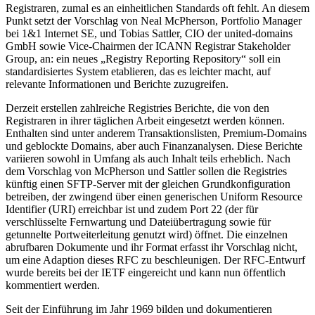
Registraren, zumal es an einheitlichen Standards oft fehlt. An diesem
Punkt setzt der Vorschlag von Neal McPherson, Portfolio Manager
bei 1&1 Internet SE, und Tobias Sattler, CIO der united-domains
GmbH sowie Vice-Chairmen der ICANN Registrar Stakeholder
Group, an: ein neues „Registry Reporting Repository“ soll ein
standardisiertes System etablieren, das es leichter macht, auf
relevante Informationen und Berichte zuzugreifen.
Derzeit erstellen zahlreiche Registries Berichte, die von den
Registraren in ihrer täglichen Arbeit eingesetzt werden können.
Enthalten sind unter anderem Transaktionslisten, Premium-Domains
und geblockte Domains, aber auch Finanzanalysen. Diese Berichte
variieren sowohl in Umfang als auch Inhalt teils erheblich. Nach
dem Vorschlag von McPherson und Sattler sollen die Registries
künftig einen SFTP-Server mit der gleichen Grundkonfiguration
betreiben, der zwingend über einen generischen Uniform Resource
Identifier (URI) erreichbar ist und zudem Port 22 (der für
verschlüsselte Fernwartung und Dateiübertragung sowie für
getunnelte Portweiterleitung genutzt wird) öffnet. Die einzelnen
abrufbaren Dokumente und ihr Format erfasst ihr Vorschlag nicht,
um eine Adaption dieses RFC zu beschleunigen. Der RFC-Entwurf
wurde bereits bei der IETF eingereicht und kann nun öffentlich
kommentiert werden.
Seit der Einführung im Jahr 1969 bilden und dokumentieren