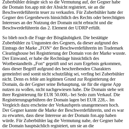
Zuberbühler drängte sich so die Vermutung auf, der Gegner habe
die Domain fon.app mit der Absicht registriert, sie an die
Beschwerdeführerin teuer zu verkaufen. Für Zuberbühler hatte der
Gegner den Gegenbeweis hinsichtlich des Rechts oder berechtigten
Interesses an der Nutzung der Domain nicht erbracht und die
Beschwerdeführerin das 2. Element der UDRP erfüllt.
So blieb noch die Frage der Bösgläubigkeit. Die bestätigte
Zuberbühler zu Ungunsten des Gegners, da dieser aufgrund des
Eintrags der Marke „FON“ der Beschwerdeführerin im Trademark
Clearinghouse bei Registrierung der Domain von der Marke wusste.
Der Einwand, er habe die Rechtslage hinsichtlich des
Wortbestandteils „Fon“ geprüft und sei zum Ergebnis gekommen,
dass dieser Begriff aufgrund des beschreibenden Charakters
gemeinfrei und somit nicht schutzfähig sei, verfing bei Zuberbühler
nicht. Denn es fehle am legitimen Grund zur Registrierung der
Domain, da der Gegner seine Behauptung, sie für die eigene App
nutzen zu wollen, nicht nachgewiesen habe. Die Domain stehe seit
ihrer Registrierung für EUR 50.000,- bei Sedo zum Verkauf. Die
Registrierungsgebühren der Domain lagen bei EUR 228,-. Im
Vergleich dazu erscheine der Verkaufspreis unangemessen hoch.
Der Gegner kannte die Marke der Beschwerdeführerin, und es war
zu erwarten, dass diese Interesse an der Domain fon.app haben
würde. Für Zuberbühler lag die Vermutung nahe, der Gegner habe
die Domain hauptsächlich registriert, um sie an die