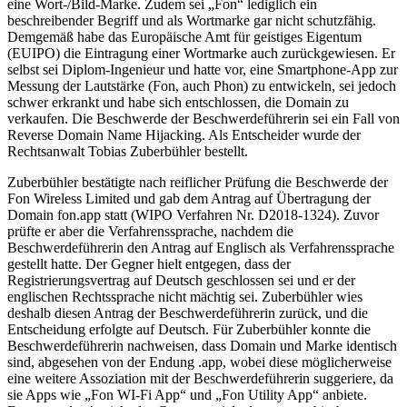
eine Wort-/Bild-Marke. Zudem sei „Fon“ lediglich ein
beschreibender Begriff und als Wortmarke gar nicht schutzfähig.
Demgemäß habe das Europäische Amt für geistiges Eigentum
(EUIPO) die Eintragung einer Wortmarke auch zurückgewiesen. Er
selbst sei Diplom-Ingenieur und hatte vor, eine Smartphone-App zur
Messung der Lautstärke (Fon, auch Phon) zu entwickeln, sei jedoch
schwer erkrankt und habe sich entschlossen, die Domain zu
verkaufen. Die Beschwerde der Beschwerdeführerin sei ein Fall von
Reverse Domain Name Hijacking. Als Entscheider wurde der
Rechtsanwalt Tobias Zuberbühler bestellt.
Zuberbühler bestätigte nach reiflicher Prüfung die Beschwerde der
Fon Wireless Limited und gab dem Antrag auf Übertragung der
Domain fon.app statt (WIPO Verfahren Nr. D2018-1324). Zuvor
prüfte er aber die Verfahrenssprache, nachdem die
Beschwerdeführerin den Antrag auf Englisch als Verfahrenssprache
gestellt hatte. Der Gegner hielt entgegen, dass der
Registrierungsvertrag auf Deutsch geschlossen sei und er der
englischen Rechtssprache nicht mächtig sei. Zuberbühler wies
deshalb diesen Antrag der Beschwerdeführerin zurück, und die
Entscheidung erfolgte auf Deutsch. Für Zuberbühler konnte die
Beschwerdeführerin nachweisen, dass Domain und Marke identisch
sind, abgesehen von der Endung .app, wobei diese möglicherweise
eine weitere Assoziation mit der Beschwerdeführerin suggeriere, da
sie Apps wie „Fon WI-Fi App“ und „Fon Utility App“ anbiete.