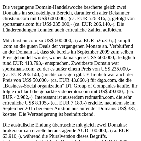
Die vergangene Domain-Handelswoche bescherte gleich zwei
Domains im sechsstelligen Bereich, darunter ein alter Bekannter:
christian.com mit US$ 600.000,- (ca. EUR 526.316,-), gefolgt von
sportsmans.com für US$ 235.000,- (ca. EUR 206.140,-). Die
Länderendungen konnten auch erfreuliche Zahlen aufbieten.
Mit christian.com zu US$ 600.000,- (ca. EUR 526.316,-) knüpft
.com an die guten Deals der vergangenen Monate an. Verblüffend
an der Domain ist, dass sie bereits im September 2009 zum selben
Preis gehandelt wurde, wobei damals jene US$ 600.000,- lediglich
rund EUR 413.793,- entsprachen. Zweitbeste Domain war
sportsmans.com, zu der es außer einem Preis von US$ 235.000,-
(ca. EUR 206.140,-) nichts zu sagen gibt. Erfreulich war auch der
Preis von US$ 50.000,- (ca. EUR 43.860,-) für dtgo.com, die die
„Business-Social organization“ DT Group of Companies kaufte. Ihr
folgte dichtauf die geparkte videoeditor.com mit US$ 49.000,- (ca.
EUR 42.982,-). Interessant ist ausserdem redmarlin.com, die sehr
erfreuliche US$ 8.195,- (ca. EUR 7.189,-) erzielte, nachdem sie im
September 2015 bei einer Auktion auslaufender Domains US$ 385,-
kostete. Die Wertsteigerung ist beeindruckend.
Die australische Endung überraschte mit gleich zwei Domains:
broker.com.au erzielte herausragende AUD 100.000,- (ca. EUR
63.910,-), während die Pluralversion dieses Begriffs,