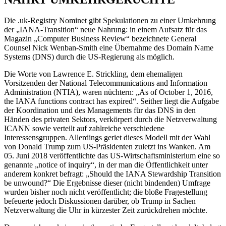
Die .uk-Registry Nominet gibt Spekulationen zu einer Umkehrung
der „IANA-Transition“ neue Nahrung: in einem Aufsatz für das
Magazin „Computer Business Review“ bezeichnete General
Counsel Nick Wenban-Smith eine Übernahme des Domain Name
Systems (DNS) durch die US-Regierung als möglich.
Die Worte von Lawrence E. Strickling, dem ehemaligen
Vorsitzenden der National Telecommunications and Information
Administration (NTIA), waren nüchtern: „As of October 1, 2016,
the IANA functions contract has expired“. Seither liegt die Aufgabe
der Koordination und des Managements für das DNS in den
Händen des privaten Sektors, verkörpert durch die Netzverwaltung
ICANN sowie verteilt auf zahlreiche verschiedene
Interessensgruppen. Allerdings geriet dieses Modell mit der Wahl
von Donald Trump zum US-Präsidenten zuletzt ins Wanken. Am
05. Juni 2018 veröffentlichte das US-Wirtschaftsministerium eine so
genannte „notice of inquiry“, in der man die Öffentlichkeit unter
anderem konkret befragt: „Should the IANA Stewardship Transition
be unwound?“ Die Ergebnisse dieser (nicht bindenden) Umfrage
wurden bisher noch nicht veröffentlicht; die bloße Fragestellung
befeuerte jedoch Diskussionen darüber, ob Trump in Sachen
Netzverwaltung die Uhr in kürzester Zeit zurückdrehen möchte.