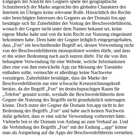
Entgegen der Ansicht des Gegners spiele der geographische
Schutzbereich der Marke angesichts des globalen Charakters des
Internets im Übrigen keine relevante Rolle. Hinsichtlich des Rechts
oder berechtigten Interesses des Gegners an der Domain fon.app
bestätigte sich für Zuberbühler der Vortrag der Beschwerdeführerin,
wonach der Gegner nicht unter dem Namen bekannt sei, keine
eigene Marke halte und von ihr kein Recht zur Nutzung eingeräumt
bekommen habe. Dem hatte der Gegner lediglich entgegengehalten,
dass „Fon“ ein beschreibender Begriff sei, dessen Verwendung nicht
von der Beschwerdeführerin monopolisiert werden dürfe, und dass
er ihn seiner Bedeutung nach auch nutzen dürfe. Für die von ihm
behauptete Verwendung für eine Website, welche Informationen
über eine von ihm entwickelte App zur Messung der Tonstärke
enthalten sollte, vermochte er allerdings keine Nachweise
vorzulegen. Zuberbühler bestätigte, dass die Marke der
Beschwerdeführerin nur eine schwache Kennzeichnungskraft
besitze, da der Begriff „Fon“ im deutschsprachigen Raum für
„Telefon“ genutzt werde, weshalb die Beschwerdeführerin dem
Gegner die Nutzung des Begriffs nicht grundsätzlich untersagen
könne. Doch nutze der Gegner die Domain fon.app nicht in der
Bedeutung des Begriffs „Fon“ und habe auch keinen Nachweis
dafür geliefert, dass er eine solche Verwendung vorbereitet hätte.
Vielmehr bot er die Domain von Anfang an zum Verkauf an. Und
die Verbindung des Begriffs „Fon“ mit der Endung „.app“ könne
man als Anspielung auf die Apps der Beschwerdeführerin verstehen.