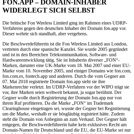
FON.APP – DOMAIN-INHABER
WIDERLEGT SICH SELBST
Die britische Fon Wireless Limited ging im Rahmen eines UDRP-
Verfahrens gegen den deutschen Inhaber der Domain fon.app vor.
Dieser wehrte sich standhaft, aber vergebens.
Die Beschwerdeführerin ist die Fon Wireless Limited aus London,
vertreten durch eine spanische Kanzlei. Sie wurde 2005 gegründet
und ist in den Bereichen Telekommunikation, Software- und
Hardwareentwicklung tätig. Sie ist Inhaberin diverser „FON“-
Marken, darunter eine UK-Marke vom 18. Mai 2007 und einer EU-
Marke vom 10. November 2005, und einiger Domains wie fon.com,
fon.com.es, fontech.app und anderen. Durch die vom Gegner am
07. Mai 2018 registrierte Domain fon.app sieht sie ihre
Markenrechte verletzt. Im UDRP-Verfahren vor der WIPO trägt sie
vor, ihre Marken seien weltweit bekannt, ja sogar berühmt. Der
Gegner wolle durch Registrierung der Domain fon.app nur von
ihrem Ruf profitieren. Da die Marke „FON“ im Trademark
Clearinghouse eingetragen sei, wusste der Gegner bei Registrierung
um die Marke, weshalb er sie bösgläubig registriert hätte. Zudem
steht die Domain von Anbeginn an zum Verkauf. Der Gegner hält
entgegen, die Beschwerdeführerin habe kein exklusives Recht am
Domain-Namen für Deutschland und die EU, die EU-Marke sei nur