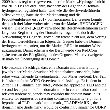
2009 bereits registriert gewesen, aber die Marke „Hydrogen“ nicht
vor 2017. Das sei drei Jahre, nachdem der Gegner die Domain
hydrogen.red registriert hatte. Und wie die Beschwerdeführerin
selbst vortrage, hatte sie den Markenantrag und die
Produkteinführung erst 2017 vorgenommen. Der Gegner konnte
demnach drei Jahre vorher nichts von der Marke „HYDROGEN“
wissen. Die Marke „RED“ verwende die Beschwerdeführerin zwar
lange vor Registrierung der Domain hydrogen.red, doch die
Verwendung des Begriffs „red“ allein reiche nicht aus, dem Vortrag
der Beschwerdeführerin zu folgen, der Gegner habe die Domain
hydrogen.red registriert, um die Marke „RED“ in unfairer Weise
auszunutzen. Damit scheiterte die Beschwerde von Red.Com
spätestens an der Bösgläubigkeit des Gegners. Maier verweigerte
deshalb die Übertragung der Domain.
Die besondere Sachlage, dass eine Domain und deren Endung
jeweils einer Marke desselben Markeninhabers entspricht, hätte
ruhig weitergehende Erwägungungen von Maier verdient. Der Fall
ist bisher nicht im WIPO Overview berücksichtigt. Er ist dem in
Ziffer 1.11.3 ähnlich, der lautet „Where the applicable TLD and the
second-level portion of the domain name in combination contain the
relevant trademark, panels may consider the domain name in its
entirety for purposes of assessing confusing similarity (e.g., for a
hypothetical TLD „.mark“ and a mark „TRADEMARK“, the
domain name ‚trade.mark‘ would be confusingly similar for UDRP