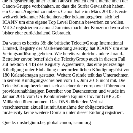
die Registrierung unter .canon ausschließlich den Unternehmen der
Canon-Gruppe vorbehalten, so dass die Surfer Gewissheit haben,
ein Canon-Angebot zu nutzen. Canon hatte im März 2010 als erster
weltweit bekannter Markenhersteller bekanntgegeben, sich bei
ICANN um eine eigene Top Level Domain bewerben zu wollen.
Mit 32 registrierten .canon-Domains macht der Konzern davon aber
bisher eher zurückhaltend Gebrauch.
Da waren es bereits 38: die britische TelecityGroup International
Limited, Registry der Markenendung .telecity, hat ICANN um eine
Vertragsauflösung gebeten. Wie bereits zahlreiche andere .brand-
Betreiber zuvor, berief sich die TelecityGroup auch in diesem Fall
auf Sektion 4.4 b) des Registry-Agreements, das eine jederzeitige
Kündigung unter Einhaltung einer ordentlichen Kündigungsfrist von
180 Kalendertagen gestattet. Weitere Gründe teilt das Unternehmen
in seinem Kündigungsschreiben vom 15. Juni 2018 nicht mit. Die
TelecityGroup bezeichnet sich als einer der europaweit führenden
providerunabhängigen Betreiber von Datenzentren und wurde im
Januar 2016 vom US-Konkurrenten Equinix Inc. für GBP 2,35
Milliarden übernommen. Das DNS dürfte den Verlust
verschmerzen: aktuell ist mit Ausnahme der obligatorischen
nic.telecity keine weitere Domain unter dieser Endung registriert.
Quelle: dnsbelgium.be, global.canon, icann.org