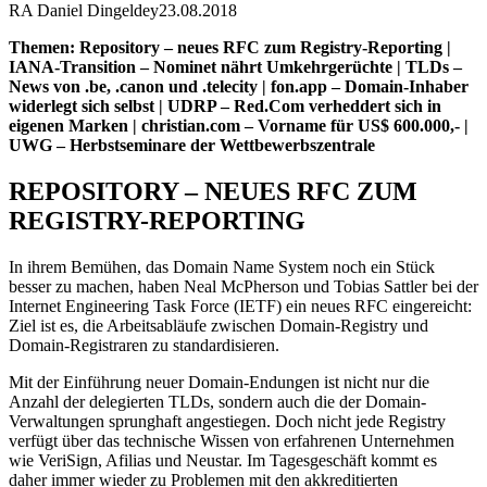
RA Daniel Dingeldey
23.08.2018
Themen: Repository – neues RFC zum Registry-Reporting |
IANA-Transition – Nominet nährt Umkehrgerüchte | TLDs –
News von .be, .canon und .telecity | fon.app – Domain-Inhaber
widerlegt sich selbst | UDRP – Red.Com verheddert sich in
eigenen Marken | christian.com – Vorname für US$ 600.000,- |
UWG – Herbstseminare der Wettbewerbszentrale
REPOSITORY – NEUES RFC ZUM
REGISTRY-REPORTING
In ihrem Bemühen, das Domain Name System noch ein Stück
besser zu machen, haben Neal McPherson und Tobias Sattler bei der
Internet Engineering Task Force (IETF) ein neues RFC eingereicht:
Ziel ist es, die Arbeitsabläufe zwischen Domain-Registry und
Domain-Registraren zu standardisieren.
Mit der Einführung neuer Domain-Endungen ist nicht nur die
Anzahl der delegierten TLDs, sondern auch die der Domain-
Verwaltungen sprunghaft angestiegen. Doch nicht jede Registry
verfügt über das technische Wissen von erfahrenen Unternehmen
wie VeriSign, Afilias und Neustar. Im Tagesgeschäft kommt es
daher immer wieder zu Problemen mit den akkreditierten