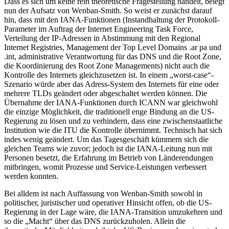
Dass es sich um keine rein theoretische Fragestellung handelt, belegt
nun der Aufsatz von Wenban-Smith. So weist er zunächst darauf
hin, dass mit den IANA-Funktionen (Instandhaltung der Protokoll-
Parameter im Auftrag der Internet Engineering Task Force,
Verteilung der IP-Adressen in Abstimmung mit den Regional
Internet Registries, Management der Top Level Domains .ar pa und
.int, administrative Verantwortung für das DNS und die Root Zone,
die Koordinierung des Root Zone Managements) nicht auch die
Kontrolle des Internets gleichzusetzen ist. In einem „worst-case“-
Szenario würde aber das Adress-System des Internets für eine oder
mehrere TLDs geändert oder abgeschaltet werden können. Die
Übernahme der IANA-Funktionen durch ICANN war gleichwohl
die einzige Möglichkeit, die traditionell enge Bindung an die US-
Regierung zu lösen und zu verhindern, dass eine zwischenstaatliche
Institution wie die ITU die Kontrolle übernimmt. Technisch hat sich
indes wenig geändert. Um das Tagesgeschäft kümmern sich die
gleichen Teams wie zuvor; jedoch ist die IANA-Leitung nun mit
Personen besetzt, die Erfahrung im Betrieb von Länderendungen
mitbringen, womit Prozesse und Service-Leistungen verbessert
werden konnten.
Bei alldem ist nach Auffassung von Wenban-Smith sowohl in
politischer, juristischer und operativer Hinsicht offen, ob die US-
Regierung in der Lage wäre, die IANA-Transition umzukehren und
so die „Macht“ über das DNS zurückzuholen. Allein die