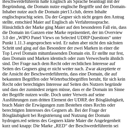
Beschwerdeführerin hatte Englisch als Sprache beantragt mit der
Begründung, die Domain nutze englische Begriffe und der Domain-
Inhaber nutze auch die Domain pier13.club, deren Inhalte
englischsprachig seien. Da der Gegner sich nicht gegen den Antrag
stellte, entschied Maier auf Englisch als Verfahrenssprache.
Hinsichtlich der Marke ging Maier auf den besonderen Fall ein, dass
die Domain im Ganzen eine Marke repräsentiert, der im Overview
3.0 der „WIPO Panel Views on Selected UDRP Questions“ unter
Punkt 1.11.3 angesprochen wird. Er nahm aber nicht den nächsten
Schritt und ging auf das Besondere der zwei Marken in einer die
Top Level Domain mitumfassenden Domain ein. Er stellte nur fest,
dass Domain und Marken identisch oder zum Verwechseln ähnlich
sind. Der Frage nach dem Recht oder rechtlichen Interesse auf
Seiten des Gegners ging er nicht weiter nach. Zwar akzeptierte er
die Ansicht der Beschwerdeführerin, dass eine Domain, die auf
bekannten Begriffen oder Wörterbuchbegriffen beruht, für sich kein
Recht oder berechtigtes Interesse auf Seiten des Nutzers begründe
und dass der zumindest zeigen müsse, dass er die Domain im Sinne
der Begriffe nutzen wolle. Doch unter Verweis auf seine
Ausführungen zum dritten Element der UDRP, der Bösgläubigkeit,
brach Maier die Erwägungen zum Bestehen eines Rechts oder
berechtigten Interesses des Gegners ab. Bei der Frage der
Bösgläubigkeit bei Registrierung und Nutzung der Domain
hydrogen.red seitens des Gegners klärte Maier die Angelegenheit
kurz und knapp: Die Marke „RED“ der Beschwerdeführerin sei