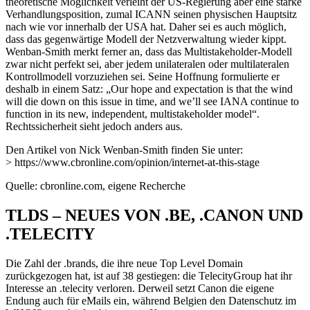
theoretische Möglichkeit verleiht der US-Regierung aber eine starke
Verhandlungsposition, zumal ICANN seinen physischen Hauptsitz
nach wie vor innerhalb der USA hat. Daher sei es auch möglich,
dass das gegenwärtige Modell der Netzverwaltung wieder kippt.
Wenban-Smith merkt ferner an, dass das Multistakeholder-Modell
zwar nicht perfekt sei, aber jedem unilateralen oder multilateralen
Kontrollmodell vorzuziehen sei. Seine Hoffnung formulierte er
deshalb in einem Satz: „Our hope and expectation is that the wind
will die down on this issue in time, and we’ll see IANA continue to
function in its new, independent, multistakeholder model“.
Rechtssicherheit sieht jedoch anders aus.
Den Artikel von Nick Wenban-Smith finden Sie unter:
> https://www.cbronline.com/opinion/internet-at-this-stage
Quelle: cbronline.com, eigene Recherche
TLDS – NEUES VON .BE, .CANON UND
.TELECITY
Die Zahl der .brands, die ihre neue Top Level Domain
zurückgezogen hat, ist auf 38 gestiegen: die TelecityGroup hat ihr
Interesse an .telecity verloren. Derweil setzt Canon die eigene
Endung auch für eMails ein, während Belgien den Datenschutz im