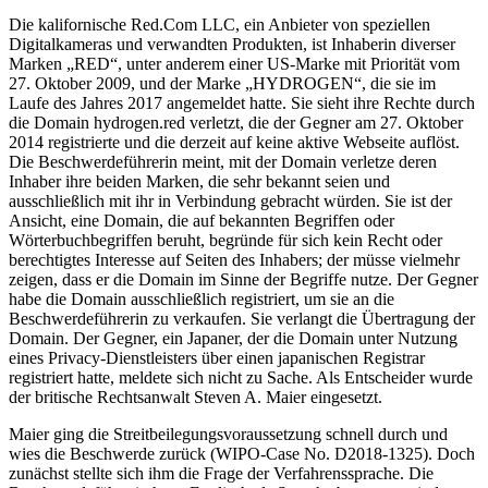
Die kalifornische Red.Com LLC, ein Anbieter von speziellen
Digitalkameras und verwandten Produkten, ist Inhaberin diverser
Marken „RED“, unter anderem einer US-Marke mit Priorität vom
27. Oktober 2009, und der Marke „HYDROGEN“, die sie im
Laufe des Jahres 2017 angemeldet hatte. Sie sieht ihre Rechte durch
die Domain hydrogen.red verletzt, die der Gegner am 27. Oktober
2014 registrierte und die derzeit auf keine aktive Webseite auflöst.
Die Beschwerdeführerin meint, mit der Domain verletze deren
Inhaber ihre beiden Marken, die sehr bekannt seien und
ausschließlich mit ihr in Verbindung gebracht würden. Sie ist der
Ansicht, eine Domain, die auf bekannten Begriffen oder
Wörterbuchbegriffen beruht, begründe für sich kein Recht oder
berechtigtes Interesse auf Seiten des Inhabers; der müsse vielmehr
zeigen, dass er die Domain im Sinne der Begriffe nutze. Der Gegner
habe die Domain ausschließlich registriert, um sie an die
Beschwerdeführerin zu verkaufen. Sie verlangt die Übertragung der
Domain. Der Gegner, ein Japaner, der die Domain unter Nutzung
eines Privacy-Dienstleisters über einen japanischen Registrar
registriert hatte, meldete sich nicht zu Sache. Als Entscheider wurde
der britische Rechtsanwalt Steven A. Maier eingesetzt.
Maier ging die Streitbeilegungsvoraussetzung schnell durch und
wies die Beschwerde zurück (WIPO-Case No. D2018-1325). Doch
zunächst stellte sich ihm die Frage der Verfahrenssprache. Die