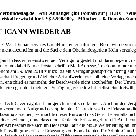
undestag.de – AfD-Anhänger gibt Domain auf | TLDs – Neues von 
– eiskalt erwischt für US$ 3.500.000,- | München – 6. Domain-Sta
 ICANN WIEDER AB
ar EPAG Domainservices GmbH mit einer sofortigen Beschwerde vor de
e nicht abzuhelfen und die Sache dem Oberlandesgericht Köln vorzuleg
 Erlass einer einstweiligen Verfügung gestellt und darin begehrt, da
en, ohne dabei Name, Postanschrift, eMail-Adresse, Telefonnummer un
ericht am 29. Mai 2018 zurück, da ein Verfügungsanspruch nicht glau
chverhalt Fragen grundsätzlicher Art aufwerfe, weshalb eine Vorlage
 entschied es nunmehr, der Beschwerde nicht abzuhelfen. Der Umstand,
ten gar nicht mehr zur Verfügung gestellt wird, selbst eine freiwill
Tech-C vermag das Landgericht nicht zu erkennen. Auch in der Vergang
n vornehmen. Aufgrund des optionalen Charakters sei die Erfassung d
Erfassung sprächen, vermochte dieser Einwand das Gericht ebenfalls n
ritter bedienen, ohne dass deren fehlende Erfassung durch EPAG hierau
 Art beschränke sich im Bedarfsfall auf die bloße Weiterleitung an ihn
ch Einwilligung erfasste Erfassung von Kontaktdaten für Admin-C und 