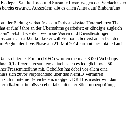
iden Kollegen Sandra Hook und Suzanne Ewart wegen des Verdachts der
bereits erwartet. Ausserdem gibt es einen Antrag auf Einberufung
 an der Endung verkauft: das in Paris ansässige Unternehmen The
t er fünf Jahre an der Übernahme gearbeitet; er kündigte zugleich
stcoin“ belohnt werden, wenn sie Waren und Dienstleistungen
s zum Jahr 2022, konkreter will Fremont aber erst anlässlich der
 Beginn der Live-Phase am 21. Mai 2014 kommt .best aktuell auf
m Danish Internet Forum (DIFO) wurden mehr als 3.000 Webshops
t 0,12 Prozent gesunken; aktuell seien es lediglich noch 50
ner Pressemitteilung mit. Geholfen hat dabei vor allem eine
, muss sich zuvor verpflichtend über das NemID-Verfahren
um sich in interne Bereiche einzuloggen. DK Hostmaster will damit
iner .dk-Domain müssen ebenfalls mit einer Stichprobenprüfung