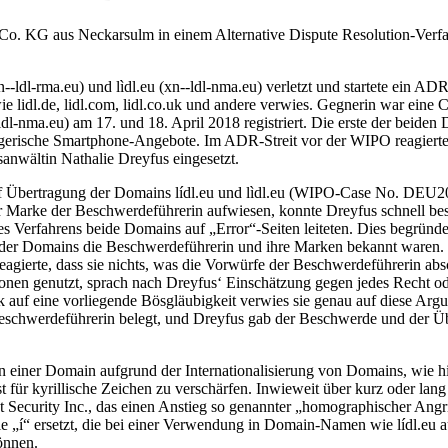
& Co. KG aus Neckarsulm in einem Alternative Dispute Resolution-Verf
--ldl-rma.eu) und lìdl.eu (xn--ldl-nma.eu) verletzt und startete ein A
e lidl.de, lidl.com, lidl.co.uk und andere verwies. Gegnerin war eine
--ldl-nma.eu) am 17. und 18. April 2018 registriert. Die erste der beide
gerische Smartphone-Angebote. Im ADR-Streit vor der WIPO reagierte 
anwältin Nathalie Dreyfus eingesetzt.
auf Übertragung der Domains lídl.eu und lìdl.eu (WIPO-Case No. DEU20
Marke der Beschwerdeführerin aufwiesen, konnte Dreyfus schnell bestä
 des Verfahrens beide Domains auf „Error“-Seiten leiteten. Dies begrün
der Domains die Beschwerdeführerin und ihre Marken bekannt waren. W
eagierte, dass sie nichts, was die Vorwürfe der Beschwerdeführerin a
onen genutzt, sprach nach Dreyfus‘ Einschätzung gegen jedes Recht od
auf eine vorliegende Bösgläubigkeit verwies sie genau auf diese Argum
Beschwerdeführerin belegt, und Dreyfus gab der Beschwerde und der Üb
iner Domain aufgrund der Internationalisierung von Domains, wie hier 
für kyrillische Zeichen zu verschärfen. Inwieweit über kurz oder lang
Security Inc., das einen Anstieg so genannter „homographischer Angrif
ie „í“ ersetzt, die bei einer Verwendung in Domain-Namen wie lídl.eu a
önnen.