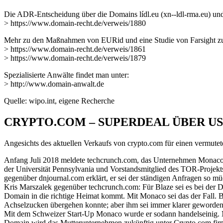
Die ADR-Entscheidung über die Domains lídl.eu (xn--ldl-rma.eu) und l
> https://www.domain-recht.de/verweis/1880
Mehr zu den Maßnahmen von EURid und eine Studie von Farsight zur P
> https://www.domain-recht.de/verweis/1861
> https://www.domain-recht.de/verweis/1879
Spezialisierte Anwälte findet man unter:
> http://www.domain-anwalt.de
Quelle: wipo.int, eigene Recherche
CRYPTO.COM – SUPERDEAL ÜBER US$
Angesichts des aktuellen Verkaufs von crypto.com für einen vermutet
Anfang Juli 2018 meldete techcrunch.com, das Unternehmen Monaco h
der Universität Pennsylvania und Vorstandsmitglied des TOR-Projekts.
gegenüber dnjournal.com erklärt, er sei der ständigen Anfragen so 
Kris Marszalek gegenüber techcrunch.com: Für Blaze sei es bei der Do
Domain in die richtige Heimat kommt. Mit Monaco sei das der Fall. 
Achselzucken übergehen konnte; aber ihm sei immer klarer geworden, 
Mit dem Schweizer Start-Up Monaco wurde er sodann handelseinig. M
Domain wird das Mutterunternehmen zukünftig unter Crypto.com firmi