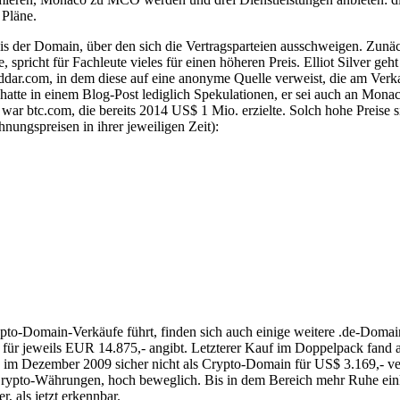
 Pläne.
is der Domain, über den sich die Vertragsparteien ausschweigen. Zunä
 spricht für Fachleute vieles für einen höheren Preis. Elliot Silver 
ddar.com, in dem diese auf eine anonyme Quelle verweist, die am Verkau
tte in einem Blog-Post lediglich Spekulationen, er sei auch an Monaco 
te war btc.com, die bereits 2014 US$ 1 Mio. erzielte. Solch hohe Preis
nungspreisen in ihrer jeweiligen Zeit):
rypto-Domain-Verkäufe führt, finden sich auch einige weitere .de-Doma
 für jeweils EUR 14.875,- angibt. Letzterer Kauf im Doppelpack fand all
die im Dezember 2009 sicher nicht als Crypto-Domain für US$ 3.169,- 
rypto-Währungen, hoch beweglich. Bis in dem Bereich mehr Ruhe einke
, als jetzt erkennbar.