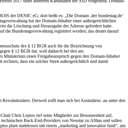
Herbst 2017 unter anderem Kandidaten der AfD vorgestellt. Domain-
WHOIS der DENIC eG; dort heißt es: „Die Domain ‚der bundestag.de‘
agsverwaltung hat der Domain-Inhaber einer außergerichtlichen
ist die Löschung und Herausgabe der Adresse gefordert hatte.
auf die Bundestagsverwaltung registriert werden; das deutet darauf
r Namensschutz des § 12 BGB auch für die Bezeichnung von
ß gegen § 12 BGB dar, weil dadurch bei den am
 dem Ministerium einen Freigabeanspruch gegen den Domain-Inhaber
rechnen, dass ein solcher Streit außergerichtlich und damit
Revolutionäres. Derweil zofft man sich bei Australiens .au unter den
hair Chris Leptos rief seine Mitglieder zur Besonnenheit auf,
 technischen Back-End-Providers von Neustar zu Afilias und sollen
ptos plant stattdessen mit einem „marketing and innovation fund“, um