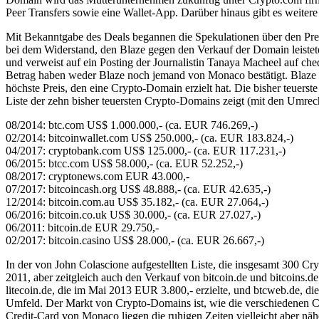
Peer Transfers sowie eine Wallet-App. Darüber hinaus gibt es weitere
Mit Bekanntgabe des Deals begannen die Spekulationen über den Pre
bei dem Widerstand, den Blaze gegen den Verkauf der Domain leistete,
und verweist auf ein Posting der Journalistin Tanaya Macheel auf che
Betrag haben weder Blaze noch jemand von Monaco bestätigt. Blaze ha
höchste Preis, den eine Crypto-Domain erzielt hat. Die bisher teuers
Liste der zehn bisher teuersten Crypto-Domains zeigt (mit den Umrech
08/2014: btc.com US$ 1.000.000,- (ca. EUR 746.269,-)
02/2014: bitcoinwallet.com US$ 250.000,- (ca. EUR 183.824,-)
04/2017: cryptobank.com US$ 125.000,- (ca. EUR 117.231,-)
06/2015: btcc.com US$ 58.000,- (ca. EUR 52.252,-)
08/2017: cryptonews.com EUR 43.000,-
07/2017: bitcoincash.org US$ 48.888,- (ca. EUR 42.635,-)
12/2014: bitcoin.com.au US$ 35.182,- (ca. EUR 27.064,-)
06/2016: bitcoin.co.uk US$ 30.000,- (ca. EUR 27.027,-)
06/2011: bitcoin.de EUR 29.750,-
02/2017: bitcoin.casino US$ 28.000,- (ca. EUR 26.667,-)
In der von John Colascione aufgestellten Liste, die insgesamt 300 C
2011, aber zeitgleich auch den Verkauf von bitcoin.de und bitcoins.de
litecoin.de, die im Mai 2013 EUR 3.800,- erzielte, und btcweb.de, 
Umfeld. Der Markt von Crypto-Domains ist, wie die verschiedenen C
Credit-Card von Monaco liegen die ruhigen Zeiten vielleicht aber näher