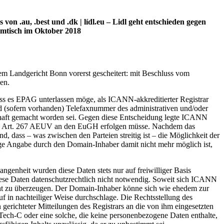
.au, .best und .dk | lídl.eu – Lidl geht entschieden gegen
mmtisch im Oktober 2018
m Landgericht Bonn vorerst gescheitert: mit Beschluss vom
en.
ss es EPAG unterlassen möge, als ICANN-akkreditierter Registrar
d (sofern vorhanden) Telefaxnummer des administrativen und/oder
bhaft gemacht worden sei. Gegen diese Entscheidung legte ICANN
 nach Art. 267 AEUV an den EuGH erfolgen müsse. Nachdem das
 dass – was zwischen den Parteien streitig ist – die Möglichkeit der
ige Angabe durch den Domain-Inhaber damit nicht mehr möglich ist,
enheit wurden diese Daten stets nur auf freiwilliger Basis
iese Daten datenschutzrechtlich nicht notwendig. Soweit sich ICANN
icht zu überzeugen. Der Domain-Inhaber könne sich wie ehedem zur
f in nachteiliger Weise durchschlage. Die Rechtsstellung des
 gerichteter Mitteilungen des Registrars an die von ihm eingesetzten
Tech-C oder eine solche, die keine personenbezogene Daten enthalte,