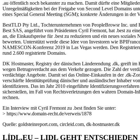
.au öffentlich noch bekannter zu machen. Damit dürfte eine Mitglie
Unregelmäßigkeiten bei der Freigabe von Second Level Domains unter 
eines Special General Meeting (SGM); konkrete Änderungen in der Ve
BestTLD Pty Ltd., Tochterunternehmen von PeopleBrowsr Inc. und Re
Best SAS, angeführt vom Präsidenten Cyril Fremont, hat .best zu ein
an, die Einkaufspreise für .best zu reduzieren und ein neues sozial
bewerten. Unterstützt werde diese Idee von Investoren wie BPIFrance
NAMESCON-Konferenz 2019 in Las Vegas werden. Den Registrierungsz
rund 2.600 registrierte Domains.
DK Hostmaster, Registry der dänischen Länderendung .dk, greift i
wegen Betrugsverdacht aus dem Verkehr gezogen. Die Zahl der verdäc
verdächtige Angebote. Damit sei das Online-Einkaufen in der .dk-Zone 
verschärfte Identitätsprüfung dänischer und ausländischer Inhaber vo
identifizieren. Das im Jahr 2010 eingeführte Identifizierungsverfahr
sicherstellen, im Fall von Rechtsverletzungen den wahren Domain-Inh
rechnen.
Ein Interview mit Cyril Fremont zu .best finden Sie unter:
> https://www.domain-recht.de/verweis/1878
Quelle: goldsteinreport.com, circleid.com, dk-hostmaster.dk
LÍDL.EU – LIDL GEHT ENTSCHIEDEN