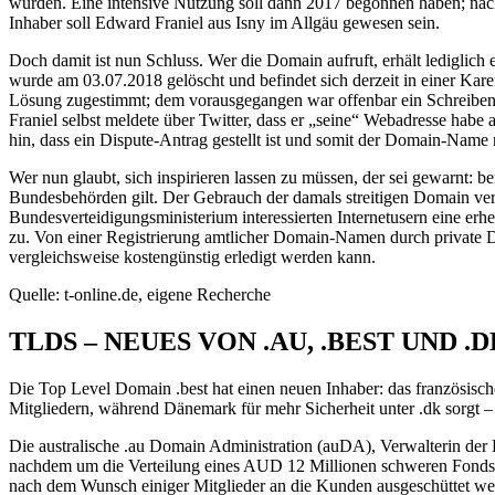
wurden. Eine intensive Nutzung soll dann 2017 begonnen haben; nac
Inhaber soll Edward Franiel aus Isny im Allgäu gewesen sein.
Doch damit ist nun Schluss. Wer die Domain aufruft, erhält ledigli
wurde am 03.07.2018 gelöscht und befindet sich derzeit in einer K
Lösung zugestimmt; dem vorausgegangen war offenbar ein Schreiben 
Franiel selbst meldete über Twitter, dass er „seine“ Webadresse habe 
hin, dass ein Dispute-Antrag gestellt ist und somit der Domain-Name n
Wer nun glaubt, sich inspirieren lassen zu müssen, der sei gewarnt:
Bundesbehörden gilt. Der Gebrauch der damals streitigen Domain vert
Bundesverteidigungsministerium interessierten Internetusern eine e
zu. Von einer Registrierung amtlicher Domain-Namen durch private Dri
vergleichsweise kostengünstig erledigt werden kann.
Quelle: t-online.de, eigene Recherche
TLDS – NEUES VON .AU, .BEST UND .
Die Top Level Domain .best hat einen neuen Inhaber: das französisch
Mitgliedern, während Dänemark für mehr Sicherheit unter .dk sorgt –
Die australische .au Domain Administration (auDA), Verwalterin der 
nachdem um die Verteilung eines AUD 12 Millionen schweren Fonds he
nach dem Wunsch einiger Mitglieder an die Kunden ausgeschüttet werd