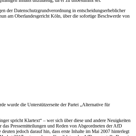
sfähigen Inhalts unzulässig, da er zu unbestimmt sei.
agen der Datenschutzgrundverordnung in entscheidungserheblicher
s nun am Oberlandesgericht Köln, über die sofortige Beschwerde von
 wurde die Unterstützerseite der Partei „Alternative für
er spricht Klartext“ – wer sich über diese und andere Neuigkeiten
er das Pressemitteilungen und Reden von Abgeordneten der AfD
 deuten jedoch darauf hin, dass erste Inhalte im Mai 2007 hinterlegt