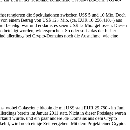
chst rangierten die Spekulationen zwischen US$ 5 und 10 Mio. Doch
geht von einem Betrag von US$ 12,- Mio. (ca. EUR 10.256.410,–) aus
f beteiligt war und erklärte, es seien US$ 12 Mio. geflossen. Diesen
beteiligt worden, widersprochen. So oder so ist das der bisher
e sind allerdings bei Crypto-Domains noch die Ausnahme, wie eine
ins, wobei Colascione bitcoin.de mit US$ statt EUR 29.750,- im Juni
erdings bereits im Januar 2011 statt. Nicht in dieser Preislage waren
verkauft wurde, und ein paar andere .de-Domains aus dem Crypto-
hrt, wird noch einige Zeit vergehen. Mit dem Projekt einer Crypto-