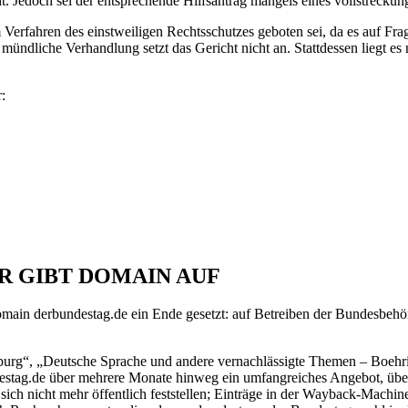
t. Jedoch sei der entsprechende Hilfsantrag mangels eines vollstreckung
erfahren des einstweiligen Rechtsschutzes geboten sei, da es auf Fr
mündliche Verhandlung setzt das Gericht nicht an. Stattdessen liegt e
:
R GIBT DOMAIN AUF
in derbundestag.de ein Ende gesetzt: auf Betreiben der Bundesbehörde
rg“, „Deutsche Sprache und andere vernachlässigte Themen – Boehring
destag.de über mehrere Monate hinweg ein umfangreiches Angebot, üb
 sich nicht mehr öffentlich feststellen; Einträge in der Wayback-Machine