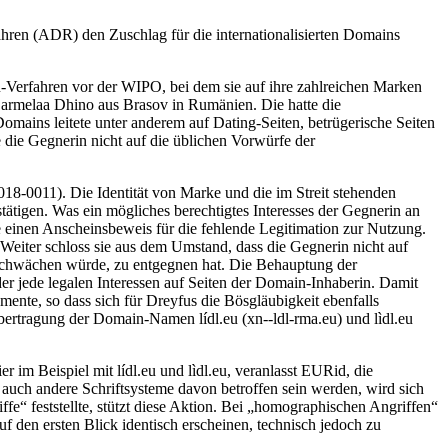
ahren (ADR) den Zuschlag für die internationalisierten Domains
DR-Verfahren vor der WIPO, bei dem sie auf ihre zahlreichen Marken
 Carmelaa Dhino aus Brasov in Rumänien. Die hatte die
n Domains leitete unter anderem auf Dating-Seiten, betrügerische Seiten
die Gegnerin nicht auf die üblichen Vorwürfe der
18-0011). Die Identität von Marke und die im Streit stehenden
tigen. Was ein mögliches berechtigtes Interesses der Gegnerin an
de einen Anscheinsbeweis für die fehlende Legitimation zur Nutzung.
eiter schloss sie aus dem Umstand, dass die Gegnerin nicht auf
bschwächen würde, zu entgegnen hat. Die Behauptung der
er jede legalen Interessen auf Seiten der Domain-Inhaberin. Damit
ente, so dass sich für Dreyfus die Bösgläubigkeit ebenfalls
ertragung der Domain-Namen lídl.eu (xn--ldl-rma.eu) und lìdl.eu
im Beispiel mit lídl.eu und lìdl.eu, veranlasst EURid, die
 auch andere Schriftsysteme davon betroffen sein werden, wird sich
fe“ feststellte, stützt diese Aktion. Bei „homographischen Angriffen“
uf den ersten Blick identisch erscheinen, technisch jedoch zu