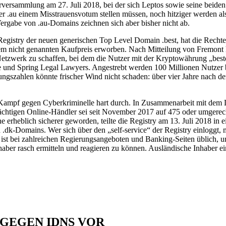
derversammlung am 27. Juli 2018, bei der sich Leptos sowie seine be
.au einem Misstrauensvotum stellen müssen, noch hitziger werden als 
rgabe von .au-Domains zeichnen sich aber bisher nicht ab.
gistry der neuen generischen Top Level Domain .best, hat die Rechte
em nicht genannten Kaufpreis erworben. Nach Mitteilung von Fremont ha
es Netzwerk zu schaffen, bei dem die Nutzer mit der Kryptowährung „be
 und Spring Legal Lawyers. Angestrebt werden 100 Millionen Nutzer bi
ahlen könnte frischer Wind nicht schaden: über vier Jahre nach dem
m Kampf gegen Cyberkriminelle hart durch. In Zusammenarbeit mit de
htigen Online-Händler sei seit November 2017 auf 475 oder umgerechne
erheblich sicherer geworden, teilte die Registry am 13. Juli 2018 in ei
n .dk-Domains. Wer sich über den „self-service“ der Registry einloggt
en ist bei zahlreichen Regierungsangeboten und Banking-Seiten üblich, 
aber rasch ermitteln und reagieren zu können. Ausländische Inhaber e
 GEGEN IDNS VOR