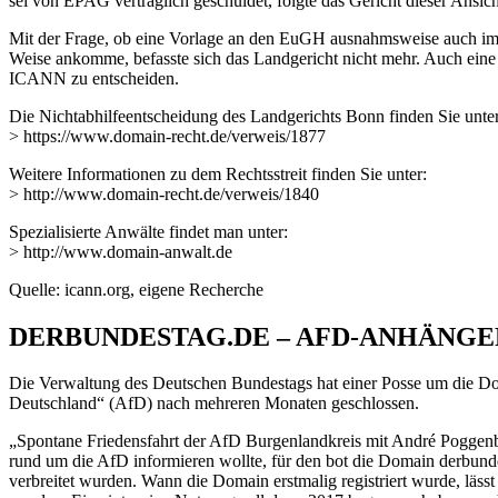
sei von EPAG vertraglich geschuldet, folgte das Gericht dieser Ansich
Mit der Frage, ob eine Vorlage an den EuGH ausnahmsweise auch im V
Weise ankomme, befasste sich das Landgericht nicht mehr. Auch eine 
ICANN zu entscheiden.
Die Nichtabhilfeentscheidung des Landgerichts Bonn finden Sie unter
> https://www.domain-recht.de/verweis/1877
Weitere Informationen zu dem Rechtsstreit finden Sie unter:
> http://www.domain-recht.de/verweis/1840
Spezialisierte Anwälte findet man unter:
> http://www.domain-anwalt.de
Quelle: icann.org, eigene Recherche
DERBUNDESTAG.DE – AFD-ANHÄNGE
Die Verwaltung des Deutschen Bundestags hat einer Posse um die Doma
Deutschland“ (AfD) nach mehreren Monaten geschlossen.
„Spontane Friedensfahrt der AfD Burgenlandkreis mit André Poggenbu
rund um die AfD informieren wollte, für den bot die Domain derbun
verbreitet wurden. Wann die Domain erstmalig registriert wurde, lässt