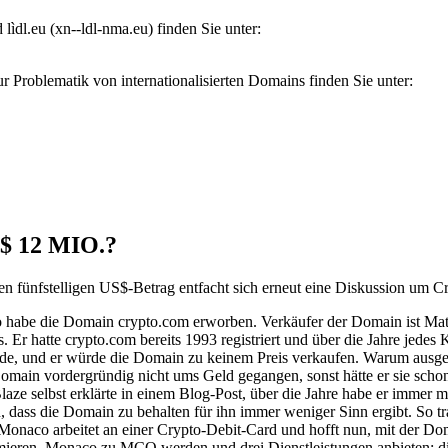
ìdl.eu (xn--ldl-nma.eu) finden Sie unter:
roblematik von internationalisierten Domains finden Sie unter:
 12 MIO.?
en fünfstelligen US$-Betrag entfacht sich erneut eine Diskussion um 
abe die Domain crypto.com erworben. Verkäufer der Domain ist Matt 
 Er hatte crypto.com bereits 1993 registriert und über die Jahre jede
müde, und er würde die Domain zu keinem Preis verkaufen. Warum ausge
main vordergründig nicht ums Geld gegangen, sonst hätte er sie schon 
Blaze selbst erklärte in einem Blog-Post, über die Jahre habe er imme
dass die Domain zu behalten für ihn immer weniger Sinn ergibt. So tr
onaco arbeitet an einer Crypto-Debit-Card und hofft nun, mit der Do
eren, Monaco zu MCO werden und drei Dienstleistungen anbieten: die z