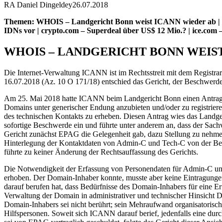
RA Daniel Dingeldey
26.07.2018
Themen: WHOIS – Landgericht Bonn weist ICANN wieder ab | derb
IDNs vor | crypto.com – Superdeal über US$ 12 Mio.? | ice.com 
WHOIS – LANDGERICHT BONN WEIST
Die Internet-Verwaltung ICANN ist im Rechtsstreit mit dem Registr
16.07.2018 (Az. 10 O 171/18) entschied das Gericht, der Beschwerd
Am 25. Mai 2018 hatte ICANN beim Landgericht Bonn einen Antrag auf
Domains unter generischer Endung anzubieten und/oder zu registrier
des technischen Kontakts zu erheben. Diesen Antrag wies das Landg
sofortige Beschwerde ein und führte unter anderem an, dass der Sa
Gericht zunächst EPAG die Gelegenheit gab, dazu Stellung zu nehmen,
Hinterlegung der Kontaktdaten von Admin-C und Tech-C von der Beklag
führte zu keiner Änderung der Rechtsauffassung des Gerichts.
Die Notwendigkeit der Erfassung von Personendaten für Admin-C und 
erhoben. Der Domain-Inhaber konnte, musste aber keine Eintragunge
darauf berufen hat, dass Bedürfnisse des Domain-Inhabers für eine 
Verwaltung der Domain in administrativer und technischer Hinsicht D
Domain-Inhabers sei nicht berührt; sein Mehraufwand organisatorischer
Hilfspersonen. Soweit sich ICANN darauf berief, jedenfalls eine dur