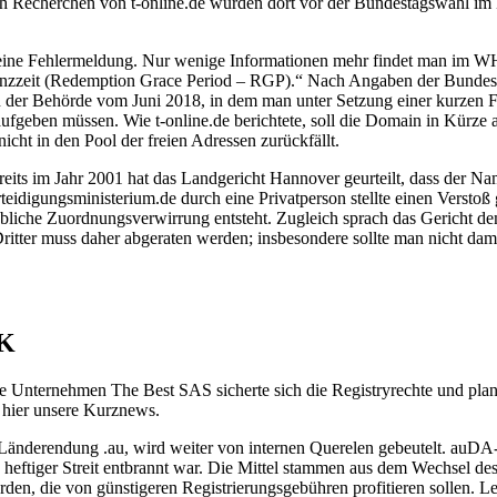
h Recherchen von t-online.de wurden dort vor der Bundestagswahl im 
ch eine Fehlermeldung. Nur wenige Informationen mehr findet man im 
arenzzeit (Redemption Grace Period – RGP).“ Nach Angaben der Bundest
der Behörde vom Juni 2018, in dem man unter Setzung einer kurzen Fr
aufgeben müssen. Wie t-online.de berichtete, soll die Domain in Kürze 
icht in den Pool der freien Adressen zurückfällt.
 bereits im Jahr 2001 hat das Landgericht Hannover geurteilt, dass de
eidigungsministerium.de durch eine Privatperson stellte einen Versto
rhebliche Zuordnungsverwirrung entsteht. Zugleich sprach das Gericht
tter muss daher abgeraten werden; insbesondere sollte man nicht damit 
DK
e Unternehmen The Best SAS sicherte sich die Registryrechte und plant 
 hier unsere Kurznews.
Länderendung .au, wird weiter von internen Querelen gebeutelt. auDA-C
ftiger Streit entbrannt war. Die Mittel stammen aus dem Wechsel des
en, die von günstigeren Registrierungsgebühren profitieren sollen. Le