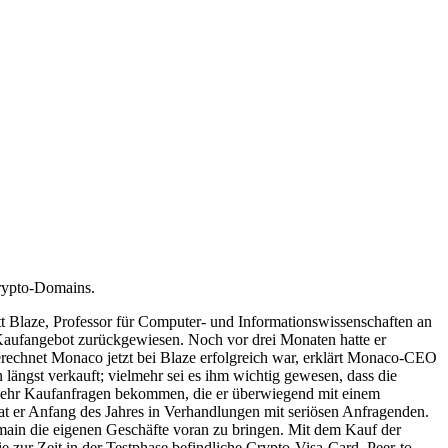
Crypto-Domains.
Blaze, Professor für Computer- und Informationswissenschaften an
s Kaufangebot zurückgewiesen. Noch vor drei Monaten hatte er
rechnet Monaco jetzt bei Blaze erfolgreich war, erklärt Monaco-CEO
längst verkauft; vielmehr sei es ihm wichtig gewesen, dass die
r mehr Kaufanfragen bekommen, die er überwiegend mit einem
at er Anfang des Jahres in Verhandlungen mit seriösen Anfragenden.
main die eigenen Geschäfte voran zu bringen. Mit dem Kauf der
ur Zeit in der Testphase befindliche Crypto-Visa-Card, Peer-to-