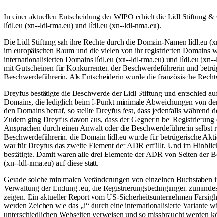
In einer aktuellen Entscheidung der WIPO erhielt die Lidl Stiftung 
lídl.eu (xn--ldl-rma.eu) und lìdl.eu (xn--ldl-nma.eu).
Die Lidl Stiftung sah ihre Rechte durch die Domain-Namen lídl.eu (xn
im europäischen Raum und die vielen von ihr registrierten Domains wi
internationalisierten Domains lídl.eu (xn--ldl-rma.eu) und lìdl.eu (xn
mit Gutscheinen für Konkurrenten der Beschwerdeführerin und betrü
Beschwerdeführerin. Als Entscheiderin wurde die französische Rechts
Dreyfus bestätigte die Beschwerde der Lidl Stiftung und entschied 
Domains, die lediglich beim I-Punkt minimale Abweichungen von der 
den Domains betraf, so stellte Dreyfus fest, dass jedenfalls während
Zudem ging Dreyfus davon aus, dass der Gegnerin bei Registrierung 
Ansprachen durch einen Anwalt oder die Beschwerdeführerin selbst r
Beschwerdeführerin, die Domain lídl.eu wurde für betrügerische Akti
war für Dreyfus das zweite Element der ADR erfüllt. Und im Hinblick 
bestätigte. Damit waren alle drei Elemente der ADR von Seiten der 
(xn--ldl-nma.eu) auf diese statt.
Gerade solche minimalen Veränderungen von einzelnen Buchstaben in e
Verwaltung der Endung .eu, die Registrierungsbedingungen zumindest 
zeigen. Ein aktueller Report vom US-Sicherheitsunternehmen Farsight 
werden Zeichen wie das „i“ durch eine internationalisierte Variante w
unterschiedlichen Webseiten verweisen und so missbraucht werden k