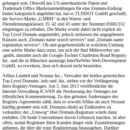
gelungen sein. Obwohl das US-amerikanische Patent and
Trademark Office Markenanmeldungen für eine Domain-Endung
bisher kategorisch abgelehnt hat, hat es TLDDOT GmbH geschafft,
die Service-Marke „GMBH“ in den Waren- und
Dienstleistungsklassen 35, 42 und 45 unter der Nummer 85681332
eingetragen zu erhalten. Die Marke wurde dabei nicht explizit als
Top Level Domain angemeldet, jedoch umfassen die angegebenen
Klassen auch „Domain name search services“ und „Domain name
registration services“. Ob und gegebenenfalls in welchem Umfang
eine solche Marke dazu nutzt, um sich der fünf Mitbewerber um
.gmbh, darunter auch die Google-Tochter Charleston Road Registry
Inc. und die in München ansässige InterNetWire Web-Development
GmbH, zu erwehren, lässt sich derzeit nicht beurteilen.
Afilias Limited und Neustar Inc., Verwalter der beiden generischen
Top Level Domains .info und .biz, stehen vor der Verlängerung
ihres Registry-Vertrages. Am 3. Juni 2013 veröffentlichte die
Internet-Verwaltung ICANN die Neufassung des Vertrages zur
öffentlichen Kommentierung. Zu den grössten Änderungen des
Registry-Agreements zählt, dass es sowohl Afilias als auch Neustar
künftig gestattet sein soll, Domains direkt an Endkunden zu
verkaufen; der „Umweg“ über Domain-Registrare würde dann
entfallen. Ob beide Unternehmen davon Gebrauch machen, ist aber
offen, zumal Registrare ihren Kunden längst viele Zusatzleistungen
anbieten, die über die reine Registrierung hinausgehen. Darüber