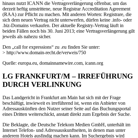
hinaus nutzt ICANN die Vertragsverlängerung offenbar, um das
derzeit heftig umstrittene, neue Registrar Accreditation Agreement
(RAA) zur Pflicht zu machen. Mit anderen Worten: Registrare, die
sich dem neuen Vertrag nicht unterwerfen, dürfen keine .info- oder
.biz-Domains verkaufen. Der aktuelle Registry-Vertrag läuft in
beiden Fällen noch bis 30. Juni 2013; eine Vertragsverlängerung gilt
jeweils als nahezu sicher.
Den „call for expressions“ zu .eu finden Sie unter:
> http://www.domain-recht.de/verweis/750
Quelle: europa.eu, domainnamewire.com, icann.org
LG FRANKFURT/M – IRREFÜHRUNG
DURCH VERLINKUNG
Das Landgericht in Frankfurt am Main hat sich mit der Frage
beschäftigt, inwieweit es irreführend ist, wenn ein Anbieter von
Adressauskünften den Nutzer seiner Seite auf das Buchungsportal
eines Dritten weiterschickt, anstatt direkt zum Ergebnis der Suche.
Die Beklagte, die Deutsche Telekom Medien GmbH, unterhält im
Internet Telefon- und Adressauskunftseiten, in denen man unter
anderem Hotels ausfindig machen kann. Im Suchergebnis wird