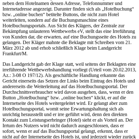
neben dem Hotelnamen dessen Adresse, Telefonnummer und
Internetadresse angezeigt. Darunter finden sich als „Hotelbuchung“
bzw. „online buchen“ betitelte Buttons, die nicht zum Hotel
weiterleiten, sondern auf die Buchungsmaschine eines
Hotelbuchungsportals. Aus Sicht des Klägers, der Zentrale zur
Bekämpfung unlauteren Wettbewerbs eV, stellt das eine Irreführung
von Kunden dar, die erwarten, auf eine Buchungsseite des Hotels zu
gelangen. Der Kläger mahnte die Beklagte mit Schreiben vom 21.
März 2012 ab und erhob schließlich Klage beim Landgericht
Frankfurt/M.
Das Landgericht gab der Klage statt, weil seitens der Beklagten eine
irreführende Wettbewerbshandlung vorliegt (Urteil vom 20.02.2013,
Az.: 3-08 O 197/12). Als geschäftliche Handlung erkannte das
Gericht einerseits das Setzen der Links beim Eintrag des Hotels und
andererseits die Weiterleitung auf das Hotelbuchungsportal. Der
Durchschnittsverbraucher wird davon ausgehen, dass, wenn er den
Button „Hotelbuchung“ bzw. „online buchen“ klickt, er auf die
Internetseite des Hotels weitergeleitet wird. Er gelangt aber zum
Hotelbuchungsportal, womit seine Erwartungshaltung sich als
unrichtig herausstellt und er irre geführt wird, denn den direkten
Kontakt zum Leistungserbringer (Hotel) sieht er als Vorteil an. Der
Irrtum des Nutzers wird nicht dadurch ausgeschlossen, dass er
sofort, wenn er auf das Buchungsportal gelangt, erkennt, dass er
nicht auf der Internetseite des Hotels ist, und jederzeit wieder zurück