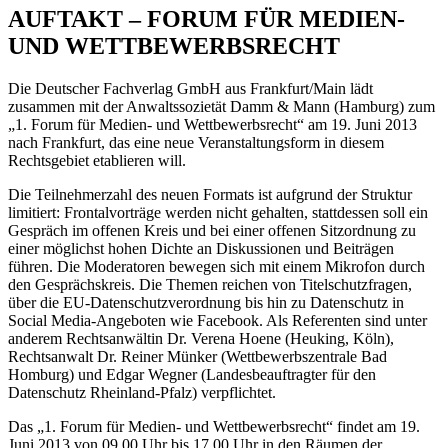
AUFTAKT – FORUM FÜR MEDIEN-
UND WETTBEWERBSRECHT
Die Deutscher Fachverlag GmbH aus Frankfurt/Main lädt
zusammen mit der Anwaltssozietät Damm & Mann (Hamburg) zum
„1. Forum für Medien- und Wettbewerbsrecht“ am 19. Juni 2013
nach Frankfurt, das eine neue Veranstaltungsform in diesem
Rechtsgebiet etablieren will.
Die Teilnehmerzahl des neuen Formats ist aufgrund der Struktur
limitiert: Frontalvorträge werden nicht gehalten, stattdessen soll ein
Gespräch im offenen Kreis und bei einer offenen Sitzordnung zu
einer möglichst hohen Dichte an Diskussionen und Beiträgen
führen. Die Moderatoren bewegen sich mit einem Mikrofon durch
den Gesprächskreis. Die Themen reichen von Titelschutzfragen,
über die EU-Datenschutzverordnung bis hin zu Datenschutz in
Social Media-Angeboten wie Facebook. Als Referenten sind unter
anderem Rechtsanwältin Dr. Verena Hoene (Heuking, Köln),
Rechtsanwalt Dr. Reiner Münker (Wettbewerbszentrale Bad
Homburg) und Edgar Wegner (Landesbeauftragter für den
Datenschutz Rheinland-Pfalz) verpflichtet.
Das „1. Forum für Medien- und Wettbewerbsrecht“ findet am 19.
Juni 2013 von 09.00 Uhr bis 17.00 Uhr in den Räumen der