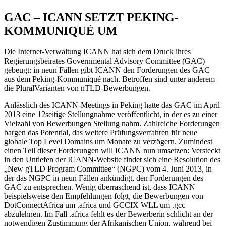
GAC – ICANN SETZT PEKING-
KOMMUNIQUÉ UM
Die Internet-Verwaltung ICANN hat sich dem Druck ihres
Regierungsbeirates Governmental Advisory Committee (GAC)
gebeugt: in neun Fällen gibt ICANN den Forderungen des GAC
aus dem Peking-Kommuniqué nach. Betroffen sind unter anderem
die PluralVarianten von nTLD-Bewerbungen.
Anlässlich des ICANN-Meetings in Peking hatte das GAC im April
2013 eine 12seitige Stellungnahme veröffentlicht, in der es zu einer
Vielzahl von Bewerbungen Stellung nahm. Zahlreiche Forderungen
bargen das Potential, das weitere Prüfungsverfahren für neue
globale Top Level Domains um Monate zu verzögern. Zumindest
einen Teil dieser Forderungen will ICANN nun umsetzen: Versteckt
in den Untiefen der ICANN-Website findet sich eine Resolution des
„New gTLD Program Committee“ (NGPC) vom 4. Juni 2013, in
der das NGPC in neun Fällen ankündigt, den Forderungen des
GAC zu entsprechen. Wenig überraschend ist, dass ICANN
beispielsweise den Empfehlungen folgt, die Bewerbungen von
DotConnectAfrica um .africa und GCCIX WLL um .gcc
abzulehnen. Im Fall .africa fehlt es der Bewerberin schlicht an der
notwendigen Zustimmung der Afrikanischen Union, während bei