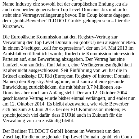
Name Industry ein: sowohl bei der europäischen Endung .eu als
auch den beiden generischen Top Level Domains .biz und .info
steht eine Vertragsverlängerung bevor. Ein Coup könnte dagegen
dem .gmbh-Bewerber TLDDOT GmbH gelungen sein – hier die
Kurznews.
Die Europäische Kommission hat den Registry-Vertrag zur
Verwaltung der Top Level Domain .eu (dotEU) neu ausgeschrieben.
In einem 24seitigen „call for expressions“, der am 14. Mai 2013 im
Amtsblatt veröffentlicht wurde, fordert die Kommission interessierte
Parteien auf, eine Bewerbung abzugeben. Der Vertrag hat eine
Laufzeit von zunächst fünf Jahren, eine Verlängerungsmöglichkeit
ist aber nicht ausgeschlossen. Seit Einführung von .eu hat die in
Brüssel ansässige EURid (European Registry of Internet Domain
Names) den Registry-Vertrag inne, und kann auf eine gesunde
Entwicklung zurückblicken, die mit bisher 3,7 Millionen .eu-
Domains aber noch am Anfang steht. Der am 12. Oktober 2004
geschlossene Vertrag wurde bisher einmal verlängert, und endet nun
am 12. Oktober 2014. Es bleibt abzuwarten, wie viele Bewerber
sich bis zum 20. Juni 2013 bei der EU-Kommission melden; es
spricht jedoch viel dafür, dass EURid auch in Zukunft für die
Verwaltung von .eu zuständig bleibt.
Der Berliner TLDDOT GmbH könnte im Wettstreit um den
Zuschlag für die neue globale Top Level Domain .gmbh ein Coup