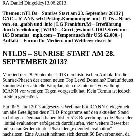
RA Daniel Dingeldey
13.06.2013
Themen: nTLDs – Sunrise-Start am 28. September 2013? |
GAC – ICANN setzt Peking-Kommuniqué um | TLDs – Neues
von .eu, .gmbh und .info | LG Frankfurt/M – Irreführung
durch Verlinkung | WIPO – Gucci gewinnt UDRP-Streit um
165 Domains | mph.com – Temporausch für US$ 62.000,- |
Auftakt – Forum für Medien- und Wettbewerbsrecht
NTLDS – SUNRISE-START AM 28.
SEPTEMBER 2013?
Markiert der 28. September 2013 den historischen Auftakt für die
Sunrise-Phasen der ersten neuen Top Level Domains? Darauf deutet
zumindest der aktuelle Fahrplan, den die Internet-Verwaltung
ICANN vor wenigen Tagen vorgestellt hat. Kein Termin ist jedoch
in Stein gemeißelt.
Ein für 5. Juni 2013 angesetztes Webinar bot ICANN Gelegenheit,
um alle Beteiligten des nTLD-Programms auf den aktuellen Stand
zu bringen. Demnach haben bisher 518 Bewerbungen die Phase der
„initial evaluation“ erfolgreich durchlaufen, vier weitere Bewerber
müssen außerdem in der Phase der „extended evaluation“
nachsitzen. Eine Auszeit nehmen sich derzeit 60 Bewerbungen, da