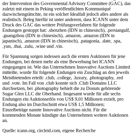
der Intervention des Governmental Advisory Committee (GAC), das
zuletzt mit einem in Peking veröffentlichten Kommuniqué
dazwischengrätschte, ist ein solcher Idealfall jedoch alles andere als
realistisch. Beleg hierfür ist unter anderem, dass ICANN unter dem
Druck des GAC das weitere Prüfungsverfahren für folgende
Endungen gestoppt hat: .shenzhen (IDN in chinesisch), .persiangulf,
.guangzhou (IDN in chinesisch), .amazon, .amazon (IDN in
japanisch), .amazon (IDN in chinesisch), .patagonia, .date, .spa,
.yun, .thai, .zulu, .wine und .vin.
Für Spannung sorgen indessen auch die ersten Auktionen für jene
Endungen, bei denen mehr als eine Bewerbung bei ICANN
eingegangen ist. Wie das Unternehmen Innovative Auctions Limited
mitteilte, wurde für folgende Endungen ein Zuschlag an den jeweils
Meistbietenden erteilt: .club, .college, .luxury, .photography, .red
und .vote. Im Fall von .club konnte sich .Club Domains LLC
durchsetzen, bei .photography behielt die zu Donuts gehörende
Sugar Glen LLC die Oberhand. Insgesamt wurde für alle sechs
Endungen ein Auktionserlös von US$ 9,01 Millionen erzielt, pro
Endung also im Durchschnitt etwa US$ 1,5 Millionen;
Einzelbeträge nannte Innovative Auctions nicht. Für die
kommenden Monate kündigte das Unternehmen weitere Auktionen
an.
Quelle: icann.org, circleid.com, eigene Recherche