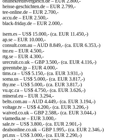
onlinekreditvergleich.de – EUR 2.800,-
heisse-geschichten.de – EUR 2.799,-
tee-online.de – EUR 2.700,-
accu.de – EUR 2.500,-
black-friday.de – EUR 2.000,-
isern.es – US$ 15.000,- (ca. EUR 11.450,-)
ap.se – EUR 10.000,-
consult.com.au – AUD 8.849,- (ca. EUR 6.353,-)
tnr.eu – EUR 4.500,-
rtg.se – EUR 4.300,-
urecruit.co.uk – GBP 3.500,- (ca. EUR 4.116,-)
greentube.jp – EUR 4.000,-
tims.ca – US$ 5.150,- (ca. EUR 3.931,-)
soma.us – US$ 5.000,- (ca. EUR 3.817,-)
thy.me – US$ 5.000,- (ca. EUR 3.817,-)
vu.qc.ca – US$ 4.750,- (ca. EUR 3.626,-)
mineral.eu – EUR 3.294,-
belts.com.au – AUD 4.449,- (ca. EUR 3.194,-)
voltage.tv – US$ 4.200,- (ca. EUR 3.206,-)
waived.co.uk – GBP 2.588,- (ca. EUR 3.044,-)
viamedia.se – EUR 3.000,-
sale.tv – US$ 3.800,- (ca. EUR 2.901,-)
dealsonline.co.uk – GBP 1.995,- (ca. EUR 2.346,-)
pri.mx – US$ 3.000,- (ca. EUR 2.290,-)