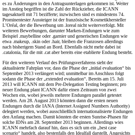
es zu Änderungen in den Antragsunterlagen gekommen ist. Weiter
im Anstieg begriffen ist die Zahl der Rückzieher, die ICANN
tagesaktuell mit 71 bezifferte; inzwischen sind es mindestens 74.
Prominentester Aussteiger ist der französische Kosmetikhersteller
L’Oréal, der die Bewerbung um .loreal nicht weiterverfolgt. Mit
weiteren Bewerbungen, darunter Marken-Endungen wie zum
Beispiel .maybelline oder .garnier und generischen Endungen wie
etwa .makeup, .skin oder .hair, bleiben die Franzosen allerdings
nach bisherigem Stand an Bord. Ebenfalls nicht mehr dabei ist
.catalonia, für die mit .cat aber bereits eine etablierte Endung besteht.
Für den weiteren Verlauf des Prüfungsverfahrens sieht der
aktualisierte Fahrplan vor, dass die Phase der „initial evaluation“ bis
September 2013 verlängert wird; unmittelbar im Anschluss folgt
sodann die Phase der „extended evaluation“. Bereits am 15. Juli
2013 will ICANN mit dem Pre-Delegation Testing beginnen; pro
neuer Endung plant ICANN dafür einen Zeitraum von zwei
Wochen ein, wobei jeweils mehrere Endungen parallel getestet
werden. Am 28. August 2013 könnten dann die ersten neuen
Endungen durch die IANA (Internet Assigned Numbers Authority)
delegiert werden, wobei ausschließlich internationalisierte Endungen
den Anfang machen. Damit könnten die ersten Sunrise-Phasen für
solche IDNs am 28. September 2013 beginnen. Allerdings wies
ICANN mehrfach darauf hin, dass es sich um ein „best case
scenario“ handelt, also bestenfalls den Idealfall darstellt. Angesichts