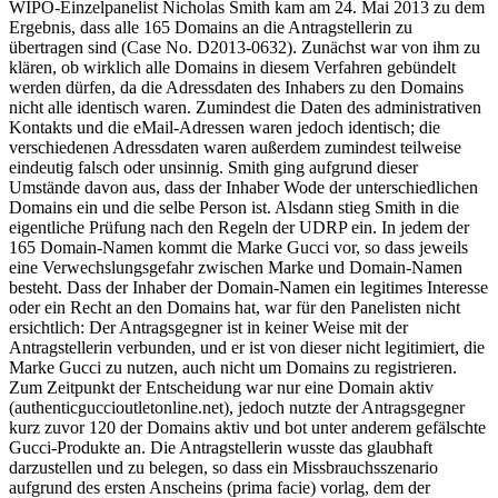
WIPO-Einzelpanelist Nicholas Smith kam am 24. Mai 2013 zu dem
Ergebnis, dass alle 165 Domains an die Antragstellerin zu
übertragen sind (Case No. D2013-0632). Zunächst war von ihm zu
klären, ob wirklich alle Domains in diesem Verfahren gebündelt
werden dürfen, da die Adressdaten des Inhabers zu den Domains
nicht alle identisch waren. Zumindest die Daten des administrativen
Kontakts und die eMail-Adressen waren jedoch identisch; die
verschiedenen Adressdaten waren außerdem zumindest teilweise
eindeutig falsch oder unsinnig. Smith ging aufgrund dieser
Umstände davon aus, dass der Inhaber Wode der unterschiedlichen
Domains ein und die selbe Person ist. Alsdann stieg Smith in die
eigentliche Prüfung nach den Regeln der UDRP ein. In jedem der
165 Domain-Namen kommt die Marke Gucci vor, so dass jeweils
eine Verwechslungsgefahr zwischen Marke und Domain-Namen
besteht. Dass der Inhaber der Domain-Namen ein legitimes Interesse
oder ein Recht an den Domains hat, war für den Panelisten nicht
ersichtlich: Der Antragsgegner ist in keiner Weise mit der
Antragstellerin verbunden, und er ist von dieser nicht legitimiert, die
Marke Gucci zu nutzen, auch nicht um Domains zu registrieren.
Zum Zeitpunkt der Entscheidung war nur eine Domain aktiv
(authenticguccioutletonline.net), jedoch nutzte der Antragsgegner
kurz zuvor 120 der Domains aktiv und bot unter anderem gefälschte
Gucci-Produkte an. Die Antragstellerin wusste das glaubhaft
darzustellen und zu belegen, so dass ein Missbrauchsszenario
aufgrund des ersten Anscheins (prima facie) vorlag, dem der