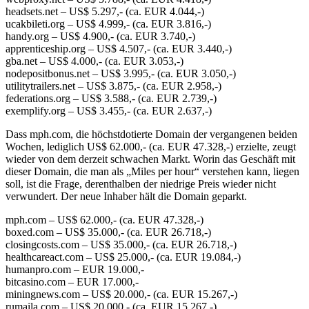
headsets.net – US$ 5.297,- (ca. EUR 4.044,-)
ucakbileti.org – US$ 4.999,- (ca. EUR 3.816,-)
handy.org – US$ 4.900,- (ca. EUR 3.740,-)
apprenticeship.org – US$ 4.507,- (ca. EUR 3.440,-)
gba.net – US$ 4.000,- (ca. EUR 3.053,-)
nodepositbonus.net – US$ 3.995,- (ca. EUR 3.050,-)
utilitytrailers.net – US$ 3.875,- (ca. EUR 2.958,-)
federations.org – US$ 3.588,- (ca. EUR 2.739,-)
exemplify.org – US$ 3.455,- (ca. EUR 2.637,-)
Dass mph.com, die höchstdotierte Domain der vergangenen beiden
Wochen, lediglich US$ 62.000,- (ca. EUR 47.328,-) erzielte, zeugt
wieder von dem derzeit schwachen Markt. Worin das Geschäft mit
dieser Domain, die man als „Miles per hour“ verstehen kann, liegen
soll, ist die Frage, derenthalben der niedrige Preis wieder nicht
verwundert. Der neue Inhaber hält die Domain geparkt.
mph.com – US$ 62.000,- (ca. EUR 47.328,-)
boxed.com – US$ 35.000,- (ca. EUR 26.718,-)
closingcosts.com – US$ 35.000,- (ca. EUR 26.718,-)
healthcareact.com – US$ 25.000,- (ca. EUR 19.084,-)
humanpro.com – EUR 19.000,-
bitcasino.com – EUR 17.000,-
miningnews.com – US$ 20.000,- (ca. EUR 15.267,-)
rumaila.com – US$ 20.000,- (ca. EUR 15.267,-)