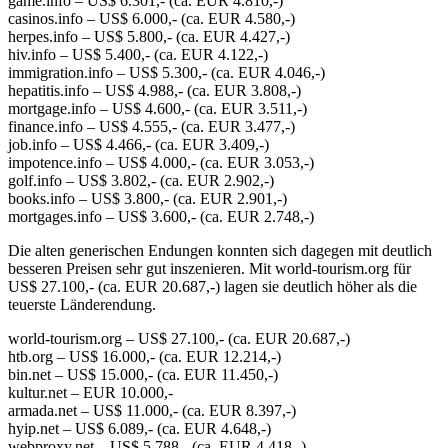
game.info – US$ 6.301,- (ca. EUR 4.810,-)
casinos.info – US$ 6.000,- (ca. EUR 4.580,-)
herpes.info – US$ 5.800,- (ca. EUR 4.427,-)
hiv.info – US$ 5.400,- (ca. EUR 4.122,-)
immigration.info – US$ 5.300,- (ca. EUR 4.046,-)
hepatitis.info – US$ 4.988,- (ca. EUR 3.808,-)
mortgage.info – US$ 4.600,- (ca. EUR 3.511,-)
finance.info – US$ 4.555,- (ca. EUR 3.477,-)
job.info – US$ 4.466,- (ca. EUR 3.409,-)
impotence.info – US$ 4.000,- (ca. EUR 3.053,-)
golf.info – US$ 3.802,- (ca. EUR 2.902,-)
books.info – US$ 3.800,- (ca. EUR 2.901,-)
mortgages.info – US$ 3.600,- (ca. EUR 2.748,-)
Die alten generischen Endungen konnten sich dagegen mit deutlich
besseren Preisen sehr gut inszenieren. Mit world-tourism.org für
US$ 27.100,- (ca. EUR 20.687,-) lagen sie deutlich höher als die
teuerste Länderendung.
world-tourism.org – US$ 27.100,- (ca. EUR 20.687,-)
htb.org – US$ 16.000,- (ca. EUR 12.214,-)
bin.net – US$ 15.000,- (ca. EUR 11.450,-)
kultur.net – EUR 10.000,-
armada.net – US$ 11.000,- (ca. EUR 8.397,-)
hyip.net – US$ 6.089,- (ca. EUR 4.648,-)
webproxy.net – US$ 5.788,- (ca. EUR 4.418,-)