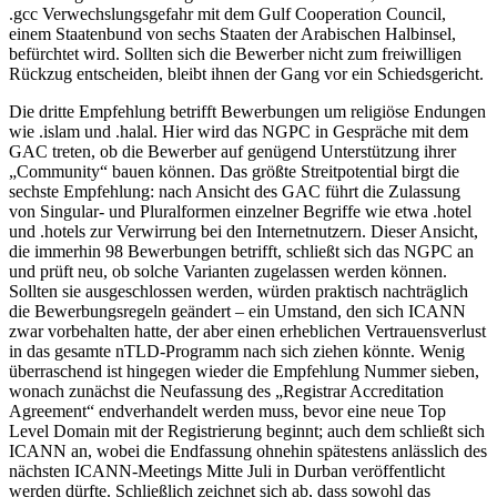
.gcc Verwechslungsgefahr mit dem Gulf Cooperation Council,
einem Staatenbund von sechs Staaten der Arabischen Halbinsel,
befürchtet wird. Sollten sich die Bewerber nicht zum freiwilligen
Rückzug entscheiden, bleibt ihnen der Gang vor ein Schiedsgericht.
Die dritte Empfehlung betrifft Bewerbungen um religiöse Endungen
wie .islam und .halal. Hier wird das NGPC in Gespräche mit dem
GAC treten, ob die Bewerber auf genügend Unterstützung ihrer
„Community“ bauen können. Das größte Streitpotential birgt die
sechste Empfehlung: nach Ansicht des GAC führt die Zulassung
von Singular- und Pluralformen einzelner Begriffe wie etwa .hotel
und .hotels zur Verwirrung bei den Internetnutzern. Dieser Ansicht,
die immerhin 98 Bewerbungen betrifft, schließt sich das NGPC an
und prüft neu, ob solche Varianten zugelassen werden können.
Sollten sie ausgeschlossen werden, würden praktisch nachträglich
die Bewerbungsregeln geändert – ein Umstand, den sich ICANN
zwar vorbehalten hatte, der aber einen erheblichen Vertrauensverlust
in das gesamte nTLD-Programm nach sich ziehen könnte. Wenig
überraschend ist hingegen wieder die Empfehlung Nummer sieben,
wonach zunächst die Neufassung des „Registrar Accreditation
Agreement“ endverhandelt werden muss, bevor eine neue Top
Level Domain mit der Registrierung beginnt; auch dem schließt sich
ICANN an, wobei die Endfassung ohnehin spätestens anlässlich des
nächsten ICANN-Meetings Mitte Juli in Durban veröffentlicht
werden dürfte. Schließlich zeichnet sich ab, dass sowohl das