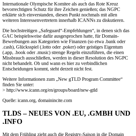
Internationale Olympische Komitee als auch das Rote Kreuz
bevorrechtigten Schutz für ihre Zeichen genießen; das NGPC
erklärte sich einverstanden, diesen Punkt nochmals mit allen
weiteren Interessenvertretern innerhalb ICANNs zu diskutieren.
Die hochstreitigen „Safeguard“-Empfehlungen“, in denen sich das
GAC beispielsweise dafür ausgesprochen hatte, für Domain-
Bewerbungen aus Kategorien wie Finanzen (so etwa .bank oder
.cash), Glücksspiel (.lotto oder .poker) oder geistiges Eigentum
(.app, .book oder .music) strenge Regeln einzuführen, die einen
Missbrauch ausschließen, werden in dieser Resolution des NGPC
nicht behandelt. Ob und wann es hier zu verbindlichen
Entscheidungen kommt, steht derzeit nicht fest.
Weitere Informationen zum „New gTLD Program Committee“
finden Sie unter:
> http://www.icann.org/en/groups/board/new-gtld
Quelle: icann.org, domainincite.com
TLDS – NEUES VON .EU, .GMBH UND
.INFO
Mit dem Frühling zieht auch die Registry-Saison in die Domain