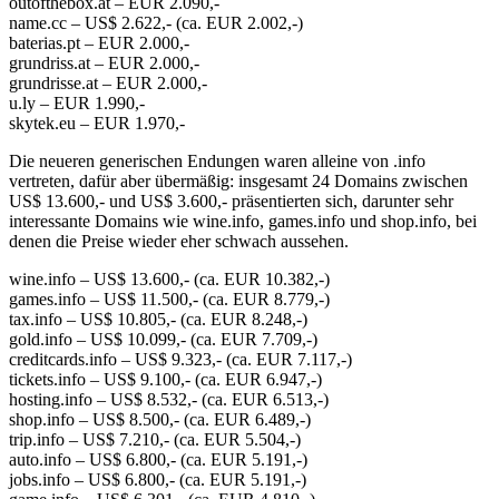
outofthebox.at – EUR 2.090,-
name.cc – US$ 2.622,- (ca. EUR 2.002,-)
baterias.pt – EUR 2.000,-
grundriss.at – EUR 2.000,-
grundrisse.at – EUR 2.000,-
u.ly – EUR 1.990,-
skytek.eu – EUR 1.970,-
Die neueren generischen Endungen waren alleine von .info
vertreten, dafür aber übermäßig: insgesamt 24 Domains zwischen
US$ 13.600,- und US$ 3.600,- präsentierten sich, darunter sehr
interessante Domains wie wine.info, games.info und shop.info, bei
denen die Preise wieder eher schwach aussehen.
wine.info – US$ 13.600,- (ca. EUR 10.382,-)
games.info – US$ 11.500,- (ca. EUR 8.779,-)
tax.info – US$ 10.805,- (ca. EUR 8.248,-)
gold.info – US$ 10.099,- (ca. EUR 7.709,-)
creditcards.info – US$ 9.323,- (ca. EUR 7.117,-)
tickets.info – US$ 9.100,- (ca. EUR 6.947,-)
hosting.info – US$ 8.532,- (ca. EUR 6.513,-)
shop.info – US$ 8.500,- (ca. EUR 6.489,-)
trip.info – US$ 7.210,- (ca. EUR 5.504,-)
auto.info – US$ 6.800,- (ca. EUR 5.191,-)
jobs.info – US$ 6.800,- (ca. EUR 5.191,-)