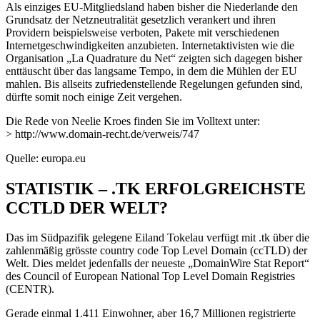
Als einziges EU-Mitgliedsland haben bisher die Niederlande den
Grundsatz der Netzneutralität gesetzlich verankert und ihren
Providern beispielsweise verboten, Pakete mit verschiedenen
Internetgeschwindigkeiten anzubieten. Internetaktivisten wie die
Organisation „La Quadrature du Net“ zeigten sich dagegen bisher
enttäuscht über das langsame Tempo, in dem die Mühlen der EU
mahlen. Bis allseits zufriedenstellende Regelungen gefunden sind,
dürfte somit noch einige Zeit vergehen.
Die Rede von Neelie Kroes finden Sie im Volltext unter:
> http://www.domain-recht.de/verweis/747
Quelle: europa.eu
STATISTIK – .TK ERFOLGREICHSTE
CCTLD DER WELT?
Das im Südpazifik gelegene Eiland Tokelau verfügt mit .tk über die
zahlenmäßig grösste country code Top Level Domain (ccTLD) der
Welt. Dies meldet jedenfalls der neueste „DomainWire Stat Report“
des Council of European National Top Level Domain Registries
(CENTR).
Gerade einmal 1.411 Einwohner, aber 16,7 Millionen registrierte