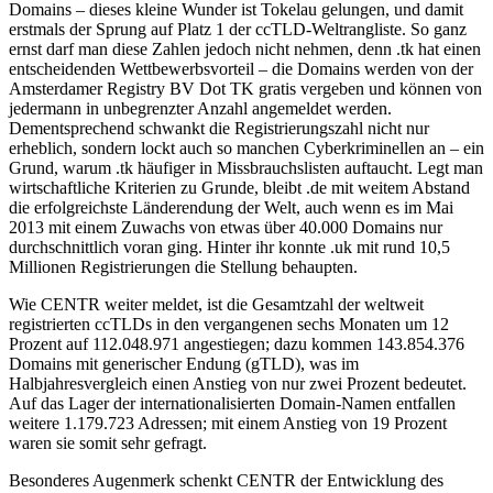
Domains – dieses kleine Wunder ist Tokelau gelungen, und damit
erstmals der Sprung auf Platz 1 der ccTLD-Weltrangliste. So ganz
ernst darf man diese Zahlen jedoch nicht nehmen, denn .tk hat einen
entscheidenden Wettbewerbsvorteil – die Domains werden von der
Amsterdamer Registry BV Dot TK gratis vergeben und können von
jedermann in unbegrenzter Anzahl angemeldet werden.
Dementsprechend schwankt die Registrierungszahl nicht nur
erheblich, sondern lockt auch so manchen Cyberkriminellen an – ein
Grund, warum .tk häufiger in Missbrauchslisten auftaucht. Legt man
wirtschaftliche Kriterien zu Grunde, bleibt .de mit weitem Abstand
die erfolgreichste Länderendung der Welt, auch wenn es im Mai
2013 mit einem Zuwachs von etwas über 40.000 Domains nur
durchschnittlich voran ging. Hinter ihr konnte .uk mit rund 10,5
Millionen Registrierungen die Stellung behaupten.
Wie CENTR weiter meldet, ist die Gesamtzahl der weltweit
registrierten ccTLDs in den vergangenen sechs Monaten um 12
Prozent auf 112.048.971 angestiegen; dazu kommen 143.854.376
Domains mit generischer Endung (gTLD), was im
Halbjahresvergleich einen Anstieg von nur zwei Prozent bedeutet.
Auf das Lager der internationalisierten Domain-Namen entfallen
weitere 1.179.723 Adressen; mit einem Anstieg von 19 Prozent
waren sie somit sehr gefragt.
Besonderes Augenmerk schenkt CENTR der Entwicklung des