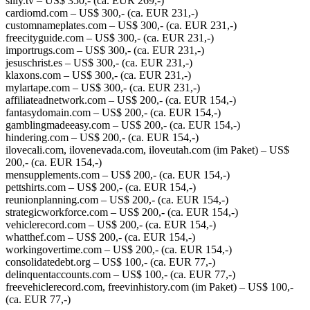
silly.tv – US$ 350,- (ca. EUR 269,-)
cardiomd.com – US$ 300,- (ca. EUR 231,-)
customnameplates.com – US$ 300,- (ca. EUR 231,-)
freecityguide.com – US$ 300,- (ca. EUR 231,-)
importrugs.com – US$ 300,- (ca. EUR 231,-)
jesuschrist.es – US$ 300,- (ca. EUR 231,-)
klaxons.com – US$ 300,- (ca. EUR 231,-)
mylartape.com – US$ 300,- (ca. EUR 231,-)
affiliateadnetwork.com – US$ 200,- (ca. EUR 154,-)
fantasydomain.com – US$ 200,- (ca. EUR 154,-)
gamblingmadeeasy.com – US$ 200,- (ca. EUR 154,-)
hindering.com – US$ 200,- (ca. EUR 154,-)
ilovecali.com, ilovenevada.com, iloveutah.com (im Paket) – US$
200,- (ca. EUR 154,-)
mensupplements.com – US$ 200,- (ca. EUR 154,-)
pettshirts.com – US$ 200,- (ca. EUR 154,-)
reunionplanning.com – US$ 200,- (ca. EUR 154,-)
strategicworkforce.com – US$ 200,- (ca. EUR 154,-)
vehiclerecord.com – US$ 200,- (ca. EUR 154,-)
whatthef.com – US$ 200,- (ca. EUR 154,-)
workingovertime.com – US$ 200,- (ca. EUR 154,-)
consolidatedebt.org – US$ 100,- (ca. EUR 77,-)
delinquentaccounts.com – US$ 100,- (ca. EUR 77,-)
freevehiclerecord.com, freevinhistory.com (im Paket) – US$ 100,-
(ca. EUR 77,-)