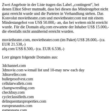
Zwei Angebote in der Liste tragen das Label „contingent“, bei
denen Elliot Silver mutmaßt, dass bei diesen das Mindestgebot nicht
ganz erreicht wurde und die Parteien in Verhandlung stehen. Das
Konvolut movietheatre.com und movietheater.com trat mit einem
Mindestangebot von US$ 50.000,- an, das bei weitem nicht erreicht
wurde. Für die Domain afq.com erwartete der Inhaber US$ 15.000,-
die ebenfalls nicht annähernd erreicht wurden.
movietheatre.com, movietheater.com (im Paket) US$ 28.000,- (ca.
EUR 21.538,-)
afq.com US$ 8.500,- (ca. EUR 6.538,-)
Leer gingen folgende Domains aus:
3dchannel.com
3dmovie.com w/email list und 10-may new each day
3dtraveller.com
bulletproofvest.com
cellularwallets.com
champwrestling.com
checkbuy.com
cycleclassifieds.com
delinquenttaxproperties.com
europeanautos.com
gamesnaps.com