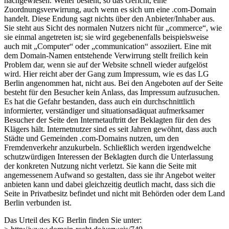
nachgewiesen. Weiter besteht, so das Gericht, eine
Zuordnungsverwirrung, auch wenn es sich um eine .com-Domain
handelt. Diese Endung sagt nichts über den Anbieter/Inhaber aus.
Sie steht aus Sicht des normalen Nutzers nicht für „commerce“, wie
sie einmal angetreten ist; sie wird gegebenenfalls beispielsweise
auch mit „Computer“ oder „communication“ assoziiert. Eine mit
dem Domain-Namen entstehende Verwirrung stellt freilich kein
Problem dar, wenn sie auf der Website schnell wieder aufgelöst
wird. Hier reicht aber der Gang zum Impressum, wie es das LG
Berlin angenommen hat, nicht aus. Bei den Angeboten auf der Seite
besteht für den Besucher kein Anlass, das Impressum aufzusuchen.
Es hat die Gefahr bestanden, dass auch ein durchschnittlich
informierter, verständiger und situationsadäquat aufmerksamer
Besucher der Seite den Internetauftritt der Beklagten für den des
Klägers hält. Internetnutzer sind es seit Jahren gewöhnt, dass auch
Städte und Gemeinden .com-Domains nutzen, um den
Fremdenverkehr anzukurbeln. Schließlich werden irgendwelche
schutzwürdigen Interessen der Beklagten durch die Unterlassung
der konkreten Nutzung nicht verletzt. Sie kann die Seite mit
angemessenem Aufwand so gestalten, dass sie ihr Angebot weiter
anbieten kann und dabei gleichzeitig deutlich macht, dass sich die
Seite in Privatbesitz befindet und nicht mit Behörden oder dem Land
Berlin verbunden ist.
Das Urteil des KG Berlin finden Sie unter: