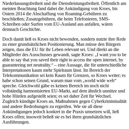
Niederlassungsfreiheit und die Dienstleistungsfreiheit. Öffentlich am
meisten Beachtung fand dabei die Ankündigung von Kroes, bis
Ostern 2014 die Abschaffung von Roaming-Gebühren zu
beschließen; Zusatzgebühren, die beim Telefonieren, SMS-
Schreiben oder Surfen vom EU-Ausland aus anfallen, wären
demnach Geschichte.
Doch damit ließ es Kroes nicht bewenden, sondern nutzte ihre Rede
zu einer grundsätzlichen Positionierung. Man müsse den Bürgern
zeigen, dass die EU für ihr Leben relevant sei. Und direkt an die
Mitglieder des Ausschusses gewandt, sagte Kroes: „I want you to be
able to say that you saved their right to access the open internet, by
guaranteeing net neutrality.“ – eine Aussage, die für unterschiedliche
Interpretationen kaum mehr Spielraum lässt. Im Bereich der
Telekommunikation sei kein Raum für Grenzen, so Kroes weiter; es
habe schon seinen Grund, warum man vom „world wide web“
spreche. Gleichwohl gäbe es keinen Bereich im noch nicht
vollständig harmonisierten EU-Markt, auf dem ähnlich unnütze und
hohe Hürden aufgestellt seien; es sei daher Zeit für Wechsel.
Zugleich kündigte Kroes an, Maßnahmen gegen Cyberkrimininalität
und andere Bedrohungen zu ergreifen. Wie sie all diese
Ankündigungen jedoch konkret in die Praxis umsetzen will, ließ
Kroes offen; insoweit beließ sie es bei ihren grundsätzlichen
Ausführungen.