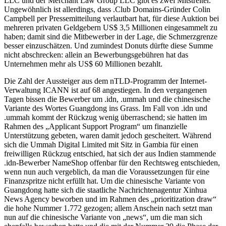
LLC und der Merchant Law Group LLC gibt es zwei Mitstreiter.
Ungewöhnlich ist allerdings, dass .Club Domains-Gründer Colin
Campbell per Pressemitteilung verlautbart hat, für diese Auktion bei
mehreren privaten Geldgebern US$ 3,5 Millionen eingesammelt zu
haben; damit sind die Mitbewerber in der Lage, die Schmerzgrenze
besser einzuschätzen. Und zumindest Donuts dürfte diese Summe
nicht abschrecken: allein an Bewerbungsgebühren hat das
Unternehmen mehr als US$ 60 Millionen bezahlt.
Die Zahl der Aussteiger aus dem nTLD-Programm der Internet-
Verwaltung ICANN ist auf 68 angestiegen. In den vergangenen
Tagen bissen die Bewerber um .idn, .ummah und die chinesische
Variante des Wortes Guangdong ins Grass. Im Fall von .idn und
.ummah kommt der Rückzug wenig überraschend; sie hatten im
Rahmen des „Applicant Support Program“ um finanzielle
Unterstützung gebeten, waren damit jedoch gescheitert. Während
sich die Ummah Digital Limited mit Sitz in Gambia für einen
freiwilligen Rückzug entschied, hat sich der aus Indien stammende
.idn-Bewerber NameShop offenbar für den Rechtsweg entschieden,
wenn nun auch vergeblich, da man die Voraussetzungen für eine
Finanzspritze nicht erfüllt hat. Um die chinesische Variante von
Guangdong hatte sich die staatliche Nachrichtenagentur Xinhua
News Agency beworben und im Rahmen des „prioritization draw“
die hohe Nummer 1.772 gezogen; allem Anschein nach setzt man
nun auf die chinesische Variante von „news“, um die man sich