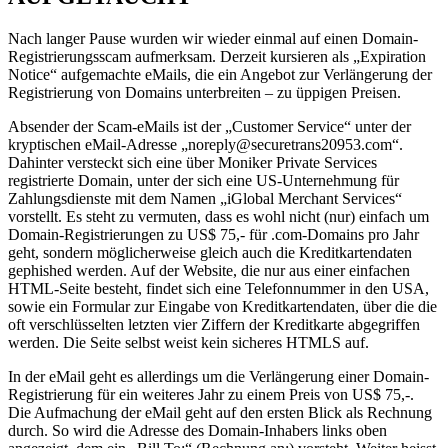
Nach langer Pause wurden wir wieder einmal auf einen Domain-
Registrierungsscam aufmerksam. Derzeit kursieren als „Expiration
Notice“ aufgemachte eMails, die ein Angebot zur Verlängerung der
Registrierung von Domains unterbreiten – zu üppigen Preisen.
Absender der Scam-eMails ist der „Customer Service“ unter der
kryptischen eMail-Adresse „noreply@securetrans20953.com“.
Dahinter versteckt sich eine über Moniker Private Services
registrierte Domain, unter der sich eine US-Unternehmung für
Zahlungsdienste mit dem Namen „iGlobal Merchant Services“
vorstellt. Es steht zu vermuten, dass es wohl nicht (nur) einfach um
Domain-Registrierungen zu US$ 75,- für .com-Domains pro Jahr
geht, sondern möglicherweise gleich auch die Kreditkartendaten
gephished werden. Auf der Website, die nur aus einer einfachen
HTML-Seite besteht, findet sich eine Telefonnummer in den USA,
sowie ein Formular zur Eingabe von Kreditkartendaten, über die die
oft verschlüsselten letzten vier Ziffern der Kreditkarte abgegriffen
werden. Die Seite selbst weist kein sicheres HTMLS auf.
In der eMail geht es allerdings um die Verlängerung einer Domain-
Registrierung für ein weiteres Jahr zu einem Preis von US$ 75,-.
Die Aufmachung der eMail geht auf den ersten Blick als Rechnung
durch. So wird die Adresse des Domain-Inhabers links oben