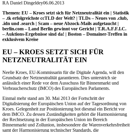
RA Daniel Dingeldey
06.06.2013
Themen: EU – Kroes setzt sich für Netzneutralität ein | Statistik
– .tk erfolgreichste ccTLD der Welt? | TLDs – Neues von .club,
.idn und .search | Scam – neue Abzock-Mails aufgetaucht |
berlin.com – Land Berlin gewinnt vor Gericht | T.R.A.F.F.I.C.
– Auktions-Ergebnisse sind da! | Boston – Domainer-Treffen in
exklusivem Kreise
EU – KROES SETZT SICH FÜR
NETZNEUTRALITÄT EIN
Neelie Kroes, EU-Kommissarin für die Digitale Agenda, will den
Grundsatz der Netzneutralität garantieren. Dies unterstrich sie
anlässlich einer Rede vor dem Ausschuss für Binnenmarkt und
Verbraucherschutz (IMCO) des Europäischen Parlaments.
Einmal mehr stand am 30. Mai 2013 der Fortschritt der
Digitalisierung der Europäischen Union auf der Tagesordnung von
Kroes. Gelegenheit zur Positionierung bot diesmal ein Bericht vor
dem IMCO. Zu dessen Zuständigkeiten gehört die Harmonisierung
der Rechtsetzung in der Europäischen Union im Bereich
Binnenmarkt und Zollunion, insbesondere die Warenverkehrsfreiheit
samt der Harmonisierung technischer Standards, die