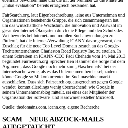
ebenfalls beworben hatte und die mit der Nummer 29 die Phase der
„initial evaluation“ bereits erfolgreich bestanden hat.
FairSearch.org, laut Eigenbeschreibung „eine aus Unternehmen und
Organisationen bestehende Gruppe, die sich zusammengetan hat,
um das wirtschaftliche Wachstum, die Innovation und Auswahl im
gesamten Internet-Ökosystem durch die Pflege und den Schutz des
Wettbewerbs bei Internet- und mobilen Suchanwendungen zu
fördern“, hat die Internet-Verwaltung ICANN davor gewarnt, den
Zuschlag für die neue Top Level Domain .search an das Google-
Tochterunternehmen Charleston Road Registry Inc. zu erteilen. In
einem Schreiben an ICANN-CEO Fadi Chehade vom 14. Mai 2013
begründet FairSearch.org-Sprecher Ben Hammer die Sorge mit dem
Argument, dass Google noch mehr zum „Flaschenhals“ bei der
Internetsuche werde, als es das Unternehmen bereits sei; zudem
könne Google so Mitkonkurrenten im Suchmaschinenmarkt
ausschließen. Dass sich Fairsearch.org ausgerechnet gegen Google
wendet, kommt allerdings wenig überraschend; wie Google in
seinem Unternehmensblog mitteilt, sei eines der Mitglieder der
Organisation der Software- und Hardwarehersteller Microsoft.
Quelle: thedomains.com, icann.org, eigene Recherche
SCAM – NEUE ABZOCK-MAILS
AUFGETAUCHT