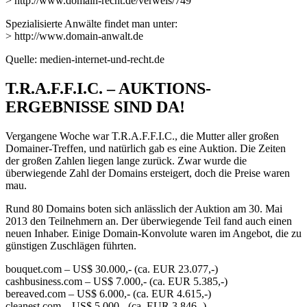
> http://www.domain-recht.de/verweis/749
Spezialisierte Anwälte findet man unter:
> http://www.domain-anwalt.de
Quelle: medien-internet-und-recht.de
T.R.A.F.F.I.C. – AUKTIONS-
ERGEBNISSE SIND DA!
Vergangene Woche war T.R.A.F.F.I.C., die Mutter aller großen
Domainer-Treffen, und natürlich gab es eine Auktion. Die Zeiten
der großen Zahlen liegen lange zurück. Zwar wurde die
überwiegende Zahl der Domains ersteigert, doch die Preise waren
mau.
Rund 80 Domains boten sich anlässlich der Auktion am 30. Mai
2013 den Teilnehmern an. Der überwiegende Teil fand auch einen
neuen Inhaber. Einige Domain-Konvolute waren im Angebot, die zu
günstigen Zuschlägen führten.
bouquet.com – US$ 30.000,- (ca. EUR 23.077,-)
cashbusiness.com – US$ 7.000,- (ca. EUR 5.385,-)
bereaved.com – US$ 6.000,- (ca. EUR 4.615,-)
cleanest.com – US$ 5.000,- (ca. EUR 3.846,-)