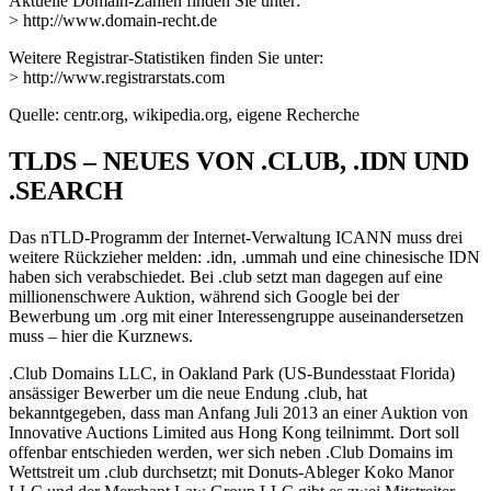
Aktuelle Domain-Zahlen finden Sie unter:
> http://www.domain-recht.de
Weitere Registrar-Statistiken finden Sie unter:
> http://www.registrarstats.com
Quelle: centr.org, wikipedia.org, eigene Recherche
TLDS – NEUES VON .CLUB, .IDN UND
.SEARCH
Das nTLD-Programm der Internet-Verwaltung ICANN muss drei
weitere Rückzieher melden: .idn, .ummah und eine chinesische IDN
haben sich verabschiedet. Bei .club setzt man dagegen auf eine
millionenschwere Auktion, während sich Google bei der
Bewerbung um .org mit einer Interessengruppe auseinandersetzen
muss – hier die Kurznews.
.Club Domains LLC, in Oakland Park (US-Bundesstaat Florida)
ansässiger Bewerber um die neue Endung .club, hat
bekanntgegeben, dass man Anfang Juli 2013 an einer Auktion von
Innovative Auctions Limited aus Hong Kong teilnimmt. Dort soll
offenbar entschieden werden, wer sich neben .Club Domains im
Wettstreit um .club durchsetzt; mit Donuts-Ableger Koko Manor