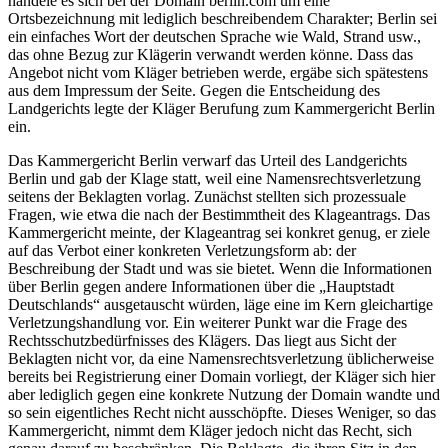
handele es sich bei der Domain berlin.com um eine
Ortsbezeichnung mit lediglich beschreibendem Charakter; Berlin sei
ein einfaches Wort der deutschen Sprache wie Wald, Strand usw.,
das ohne Bezug zur Klägerin verwandt werden könne. Dass das
Angebot nicht vom Kläger betrieben werde, ergäbe sich spätestens
aus dem Impressum der Seite. Gegen die Entscheidung des
Landgerichts legte der Kläger Berufung zum Kammergericht Berlin
ein.
Das Kammergericht Berlin verwarf das Urteil des Landgerichts
Berlin und gab der Klage statt, weil eine Namensrechtsverletzung
seitens der Beklagten vorlag. Zunächst stellten sich prozessuale
Fragen, wie etwa die nach der Bestimmtheit des Klageantrags. Das
Kammergericht meinte, der Klageantrag sei konkret genug, er ziele
auf das Verbot einer konkreten Verletzungsform ab: der
Beschreibung der Stadt und was sie bietet. Wenn die Informationen
über Berlin gegen andere Informationen über die „Hauptstadt
Deutschlands“ ausgetauscht würden, läge eine im Kern gleichartige
Verletzungshandlung vor. Ein weiterer Punkt war die Frage des
Rechtsschutzbedürfnisses des Klägers. Das liegt aus Sicht der
Beklagten nicht vor, da eine Namensrechtsverletzung üblicherweise
bereits bei Registrierung einer Domain vorliegt, der Kläger sich hier
aber lediglich gegen eine konkrete Nutzung der Domain wandte und
so sein eigentliches Recht nicht ausschöpfte. Dieses Weniger, so das
Kammergericht, nimmt dem Kläger jedoch nicht das Recht, sich