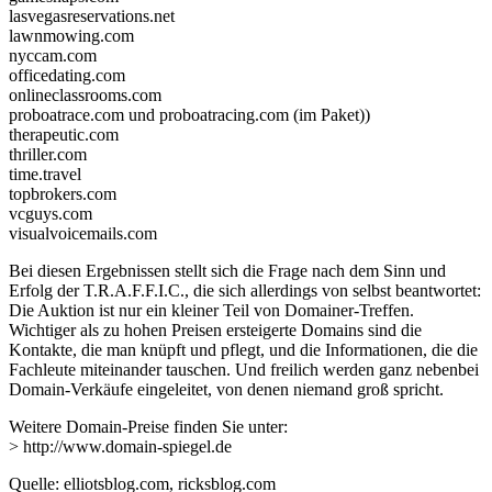
lasvegasreservations.net
lawnmowing.com
nyccam.com
officedating.com
onlineclassrooms.com
proboatrace.com und proboatracing.com (im Paket))
therapeutic.com
thriller.com
time.travel
topbrokers.com
vcguys.com
visualvoicemails.com
Bei diesen Ergebnissen stellt sich die Frage nach dem Sinn und
Erfolg der T.R.A.F.F.I.C., die sich allerdings von selbst beantwortet:
Die Auktion ist nur ein kleiner Teil von Domainer-Treffen.
Wichtiger als zu hohen Preisen ersteigerte Domains sind die
Kontakte, die man knüpft und pflegt, und die Informationen, die die
Fachleute miteinander tauschen. Und freilich werden ganz nebenbei
Domain-Verkäufe eingeleitet, von denen niemand groß spricht.
Weitere Domain-Preise finden Sie unter:
> http://www.domain-spiegel.de
Quelle: elliotsblog.com, ricksblog.com