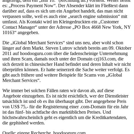
angezeigt, dem ein „Bill To:“ (Rechnung an:) vorsteht. Weiter heisst
es: „Process Payment Now“. Der Absender klärt im Fließtext dann
darüber auf, dass es sich um ein Angebot handelt, das man nicht
verpassen sollte, weil es auch eine „search engine submission“ mit
umfasst. Als Kontakt wird im Kleingedruckten ein „Customer
Contact Manager“ unter der Adresse „PO Box 4668 New York, NY
10163“ angegeben.
Die „iGlobal Merchant Services“ sind uns neu, aber wohl schon
länger auf dem Markt. Steven Lutrov schrieb bereits am 09. Oktober
2011 auf hoodooguru.com über die fadenscheinige Unternehmung
und ihren Scam, damals noch unter der Domain czj163.com, die
sich derzeit in chinesischer Hand befindet und deren Inhalt wir nicht
überprüfen können. Er hatte seinerzeit die Sache weiter verfolgt. Es
gibt auch frühere und weitere Beispiele für Scams von „iGlobal
Merchant Services“.
Wie immer bei solchen Fällen raten wir davon ab, auf diese
Angebote einzugehen. Es ist nicht ersichtlich, wer der Dienstleister
tatsächlich ist und ob es ihn überhaupt gibt. Der angegebene Preis
von US$ 75,- für die Registrierung einer .com-Domain für ein Jahr
ist das fünf- bis achtfache des marktüblichen Preises. Und
höchstwahrscheinlich geht es eigentlich um die Kreditkartendaten,
die gephished werden.
Quelle: eigene Recherche, hoodooguru.com