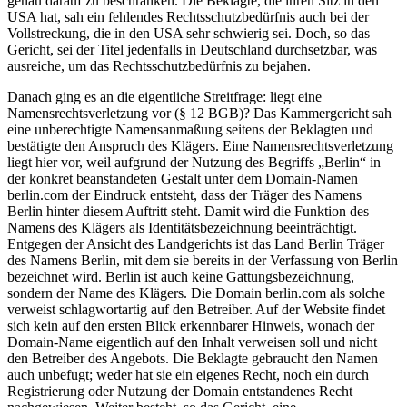
genau darauf zu beschränken. Die Beklagte, die ihren Sitz in den
USA hat, sah ein fehlendes Rechtsschutzbedürfnis auch bei der
Vollstreckung, die in den USA sehr schwierig sei. Doch, so das
Gericht, sei der Titel jedenfalls in Deutschland durchsetzbar, was
ausreiche, um das Rechtsschutzbedürfnis zu bejahen.
Danach ging es an die eigentliche Streitfrage: liegt eine
Namensrechtsverletzung vor (§ 12 BGB)? Das Kammergericht sah
eine unberechtigte Namensanmaßung seitens der Beklagten und
bestätigte den Anspruch des Klägers. Eine Namensrechtsverletzung
liegt hier vor, weil aufgrund der Nutzung des Begriffs „Berlin“ in
der konkret beanstandeten Gestalt unter dem Domain-Namen
berlin.com der Eindruck entsteht, dass der Träger des Namens
Berlin hinter diesem Auftritt steht. Damit wird die Funktion des
Namens des Klägers als Identitätsbezeichnung beeinträchtigt.
Entgegen der Ansicht des Landgerichts ist das Land Berlin Träger
des Namens Berlin, mit dem sie bereits in der Verfassung von Berlin
bezeichnet wird. Berlin ist auch keine Gattungsbezeichnung,
sondern der Name des Klägers. Die Domain berlin.com als solche
verweist schlagwortartig auf den Betreiber. Auf der Website findet
sich kein auf den ersten Blick erkennbarer Hinweis, wonach der
Domain-Name eigentlich auf den Inhalt verweisen soll und nicht
den Betreiber des Angebots. Die Beklagte gebraucht den Namen
auch unbefugt; weder hat sie ein eigenes Recht, noch ein durch
Registrierung oder Nutzung der Domain entstandenes Recht