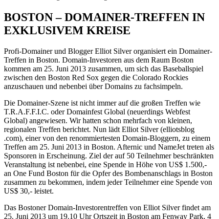
BOSTON – DOMAINER-TREFFEN IN
EXKLUSIVEM KREISE
Profi-Domainer und Blogger Elliot Silver organisiert ein Domainer-
Treffen in Boston. Domain-Investoren aus dem Raum Boston
kommen am 25. Juni 2013 zusammen, um sich das Baseballspiel
zwischen den Boston Red Sox gegen die Colorado Rockies
anzuschauen und nebenbei über Domains zu fachsimpeln.
Die Domainer-Szene ist nicht immer auf die großen Treffen wie
T.R.A.F.F.I.C. oder Domainfest Global (neuerdings Webfest
Global) angewiesen. Wir hatten schon mehrfach von kleinen,
regionalen Treffen berichtet. Nun lädt Elliot Silver (elliotsblog
.com), einer von den renommiertesten Domain-Bloggern, zu einem
Treffen am 25. Juni 2013 in Boston. Afternic und NameJet treten als
Sponsoren in Erscheinung. Ziel der auf 50 Teilnehmer beschränkten
Veranstaltung ist nebenbei, eine Spende in Höhe von US$ 1.500,-
an One Fund Boston für die Opfer des Bombenanschlags in Boston
zusammen zu bekommen, indem jeder Teilnehmer eine Spende von
US$ 30,- leistet.
Das Bostoner Domain-Investorentreffen von Elliot Silver findet am
25. Juni 2013 um 19.10 Uhr Ortszeit in Boston am Fenway Park, 4