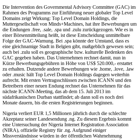
Die Intervention des Governmental Advisory Committee (GAC) im
Rahmen des Programms zur Einführung neuer globaler Top Level
Domains zeigt Wirkung: Top Level Domain Holdings, die
Muttergesellschaft von Minds+Machines, hat ihre Bewerbungen um
die Endungen .free, .sale, .spa und .zulu zurückgezogen. Wie es in
einer Börsenmitteilung heißt, ist diese Entscheidung unmittelbare
Folge der GAC-Warnung. Bei .spa könnte der Umstand, dass es
eine gleichnamige Stadt in Belgien gibt, maßgeblich gewesen sein;
auch bei .zulu soll es geographische bzw. kulturelle Bedenken des
GAC gegeben haben. Das Unternehmen rechnet damit, nun in
Kürze Bewerbungsgebühren in Höhe von US$ 520.000,- erstattet
zu erhalten. Dutzende andere Bewerbungen wie .home, .love, .law
oder .music hält Top Level Domain Holdings dagegen weiterhin
aufrecht. Mit ersten Vertragsschlüssen zwischen ICANN und den
Betreibern einer neuen Endung rechnet das Unternehmen für das
nächste ICANN-Meeting, das ab dem 15. Juli 2013 im
südafrikanischen Durban stattfindet; ab dann soll es noch drei
Monate dauern, bis die ersten Registrierungen beginnen.
Nigeria verliert EUR 1,5 Millionen jährlich durch die schlechte
Akzeptanz seiner Landesendung .ng. Zu diesem Ergebnis kommt
eine Untersuchung der Nigeria Internet Registration Association
(NIRA), offizielle Registry für .ng. Aufgrund einiger
Missverständnisse würden in der öffentlichen Wahrnehmung