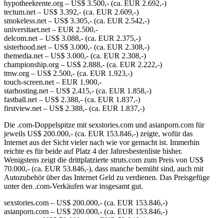
hypotheekrente.org – US$ 3.500,- (ca. EUR 2.692,-)
tectum.net – US$ 3.392,- (ca. EUR 2.609,-)
smokeless.net – US$ 3.305,- (ca. EUR 2.542,-)
universitaet.net – EUR 2.500,-
delcom.net – US$ 3.088,- (ca. EUR 2.375,-)
sisterhood.net – US$ 3.000,- (ca. EUR 2.308,-)
themedia.net – US$ 3.000,- (ca. EUR 2.308,-)
championship.org – US$ 2.888,- (ca. EUR 2.222,-)
tmw.org – US$ 2.500,- (ca. EUR 1.923,-)
touch-screen.net – EUR 1.900,-
starhosting.net – US$ 2.415,- (ca. EUR 1.858,-)
fastball.net – US$ 2.388,- (ca. EUR 1.837,-)
firstview.net – US$ 2.388,- (ca. EUR 1.837,-)
Die .com-Doppelspitze mit sexstories.com und asianporn.com für
jeweils US$ 200.000,- (ca. EUR 153.846,-) zeigte, wofür das
Internet aus der Sicht vieler nach wie vor gemacht ist. Immerhin
reichte es für beide auf Platz 4 der Jahresbestenliste bisher.
Wenigstens zeigt die drittplatzierte struts.com zum Preis von US$
70.000,- (ca. EUR 53.846,-), dass manche bemüht sind, auch mit
Autozubehör über das Internet Geld zu verdienen. Das Preisgefüge
unter den .com-Verkäufen war insgesamt gut.
sexstories.com – US$ 200.000,- (ca. EUR 153.846,-)
asianporn.com – US$ 200.000,- (ca. EUR 153.846,-)