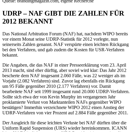
Quelle: brandingmagazin.com, eigene Recherche
UDRP – NAF GIBT DIE ZAHLEN FÜR
2012 BEKANNT
Das National Arbitration Forum (NAF) hat, nachdem WIPO bereits
vor einem Monat seine UDRP-Statistik für 2012 vorlegte, nun
seinerseits Zahlen genannt. NAF verspürte einen leichten Rückgang
bei den Verfahren, und gab zudem die Kosten für USR-Verfahren
bekannt.
Die Angaben, die das NAF in einer Presseerklärung vom 23. April
2013 macht, sind eher dürftig, aber soviel wird klar: Das Jahr 2012
bescherte dem NAF insgesamt 2.060 Fälle, was 22 weniger als im
Vorjahr (2.082 Verfahren) sind. Zuvor lag ebenfalls ein Rückgang
um 95 Fälle gegenüber 2010 (2.177 Verfahren) vor. Damit
bearbeitete NAF seit 1999 insgesamt rund 20.000 UDRP-Verfahren.
Sollte sich etwa der von Kevin Murphy im vergangenen Jahr
proklamierte Verlust von Marktanteilen NAFs gegenüber WIPO
bestätigen? Immerhin verzeichnete WIPO 2012 einen Anstieg der
UDRP-Verfahren von vier Prozent auf 2.884 Fälle gegenüber 2011.
Der Ausgleich für diese leichten Verluste bei NAF dürften über die
Uniform Rapid Suspension (URS) wieder hereinkommen. ICANN