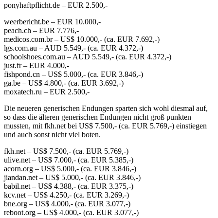
ponyhaftpflicht.de – EUR 2.500,-
weerbericht.be – EUR 10.000,-
peach.ch – EUR 7.776,-
medicos.com.br – US$ 10.000,- (ca. EUR 7.692,-)
lgs.com.au – AUD 5.549,- (ca. EUR 4.372,-)
schoolshoes.com.au – AUD 5.549,- (ca. EUR 4.372,-)
just.fr – EUR 4.000,-
fishpond.cn – US$ 5.000,- (ca. EUR 3.846,-)
ga.be – US$ 4.800,- (ca. EUR 3.692,-)
moxatech.ru – EUR 2.500,-
Die neueren generischen Endungen sparten sich wohl diesmal auf,
so dass die älteren generischen Endungen nicht groß punkten
mussten, mit fkh.net bei US$ 7.500,- (ca. EUR 5.769,-) einstiegen
und auch sonst nicht viel boten.
fkh.net – US$ 7.500,- (ca. EUR 5.769,-)
ulive.net – US$ 7.000,- (ca. EUR 5.385,-)
acorn.org – US$ 5.000,- (ca. EUR 3.846,-)
jiandan.net – US$ 5.000,- (ca. EUR 3.846,-)
babil.net – US$ 4.388,- (ca. EUR 3.375,-)
kcv.net – US$ 4.250,- (ca. EUR 3.269,-)
bne.org – US$ 4.000,- (ca. EUR 3.077,-)
reboot.org – US$ 4.000,- (ca. EUR 3.077,-)