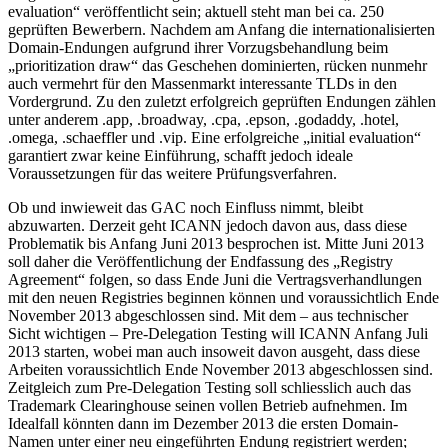
evaluation“ veröffentlicht sein; aktuell steht man bei ca. 250
geprüften Bewerbern. Nachdem am Anfang die internationalisierten
Domain-Endungen aufgrund ihrer Vorzugsbehandlung beim
„prioritization draw“ das Geschehen dominierten, rücken nunmehr
auch vermehrt für den Massenmarkt interessante TLDs in den
Vordergrund. Zu den zuletzt erfolgreich geprüften Endungen zählen
unter anderem .app, .broadway, .cpa, .epson, .godaddy, .hotel,
.omega, .schaeffler und .vip. Eine erfolgreiche „initial evaluation“
garantiert zwar keine Einführung, schafft jedoch ideale
Voraussetzungen für das weitere Prüfungsverfahren.
Ob und inwieweit das GAC noch Einfluss nimmt, bleibt
abzuwarten. Derzeit geht ICANN jedoch davon aus, dass diese
Problematik bis Anfang Juni 2013 besprochen ist. Mitte Juni 2013
soll daher die Veröffentlichung der Endfassung des „Registry
Agreement“ folgen, so dass Ende Juni die Vertragsverhandlungen
mit den neuen Registries beginnen können und voraussichtlich Ende
November 2013 abgeschlossen sind. Mit dem – aus technischer
Sicht wichtigen – Pre-Delegation Testing will ICANN Anfang Juli
2013 starten, wobei man auch insoweit davon ausgeht, dass diese
Arbeiten voraussichtlich Ende November 2013 abgeschlossen sind.
Zeitgleich zum Pre-Delegation Testing soll schliesslich auch das
Trademark Clearinghouse seinen vollen Betrieb aufnehmen. Im
Idealfall könnten dann im Dezember 2013 die ersten Domain-
Namen unter einer neu eingeführten Endung registriert werden;