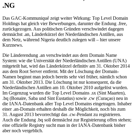
.NG
Das GAC-Kommuniqué zeigt weiter Wirkung: Top Level Domain
Holdings hat gleich vier Bewerbungen, darunter die Endung .free,
zurückgezogen. Aus politischen Gründen verschwindet dagegen
demnächst .an, Länderkürzel der Niederländischen Antillen, aus
dem Netz, während Nigeria deutlich zulegen will – hier unsere
Kurznews.
Die Länderendung .an verschwindet aus dem Domain Name
System: wie die Universität der Niederländischen Antillen (UNA)
mitgeteilt hat, wird das Länderkürzel definitiv am 31. Oktober 2014
aus dem Root Server entfernt. Mit der Löschung der Domain-
Namen beginnt man jedoch bereits sehr viel früher, nämlich schon
am 31. Oktober 2013. Die Löschung ist nur konsequent, da die
Niederländischen Antillen am 10. Oktober 2010 aufgelöst wurden.
Im Gegenzug wurden die Top Level Domains .sx (Sint Maarten),
.bq (Bonaire, Saba und Sint Eustatius) sowie .cw (Curaçao) neu in
die IANA-Datenbank aller Top Level Domains eingetragen. Inhaber
einer .an-Domain erhalten deshalb die Möglichkeit, noch bis zum
31. August 2013 bevorrechtigt das .cw-Pendant zu registrieren.
Auch die Endung .bq soll demnächst zur Registrierung offen stehen;
eine offizielle Registry sucht man in der IANA-Datenbank bisher
aber noch vergeblich.