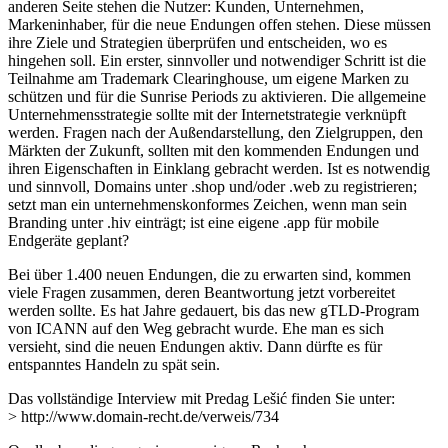
anderen Seite stehen die Nutzer: Kunden, Unternehmen,
Markeninhaber, für die neue Endungen offen stehen. Diese müssen
ihre Ziele und Strategien überprüfen und entscheiden, wo es
hingehen soll. Ein erster, sinnvoller und notwendiger Schritt ist die
Teilnahme am Trademark Clearinghouse, um eigene Marken zu
schützen und für die Sunrise Periods zu aktivieren. Die allgemeine
Unternehmensstrategie sollte mit der Internetstrategie verknüpft
werden. Fragen nach der Außendarstellung, den Zielgruppen, den
Märkten der Zukunft, sollten mit den kommenden Endungen und
ihren Eigenschaften in Einklang gebracht werden. Ist es notwendig
und sinnvoll, Domains unter .shop und/oder .web zu registrieren;
setzt man ein unternehmenskonformes Zeichen, wenn man sein
Branding unter .hiv einträgt; ist eine eigene .app für mobile
Endgeräte geplant?
Bei über 1.400 neuen Endungen, die zu erwarten sind, kommen
viele Fragen zusammen, deren Beantwortung jetzt vorbereitet
werden sollte. Es hat Jahre gedauert, bis das new gTLD-Program
von ICANN auf den Weg gebracht wurde. Ehe man es sich
versieht, sind die neuen Endungen aktiv. Dann dürfte es für
entspanntes Handeln zu spät sein.
Das vollständige Interview mit Predag Lešić finden Sie unter:
> http://www.domain-recht.de/verweis/734