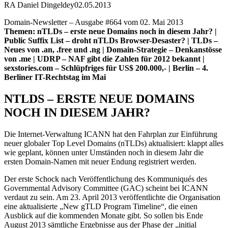
RA Daniel Dingeldey
02.05.2013
Domain-Newsletter – Ausgabe #664 vom 02. Mai 2013
Themen: nTLDs – erste neue Domains noch in diesem Jahr? |
Public Suffix List – droht nTLDs Browser-Desaster? | TLDs –
Neues von .an, .free und .ng | Domain-Strategie – Denkanstösse
von .me | UDRP – NAF gibt die Zahlen für 2012 bekannt |
sexstories.com – Schlüpfriges für US$ 200.000,- | Berlin – 4.
Berliner IT-Rechtstag im Mai
NTLDS – ERSTE NEUE DOMAINS
NOCH IN DIESEM JAHR?
Die Internet-Verwaltung ICANN hat den Fahrplan zur Einführung
neuer globaler Top Level Domains (nTLDs) aktualisiert: klappt alles
wie geplant, können unter Umständen noch in diesem Jahr die
ersten Domain-Namen mit neuer Endung registriert werden.
Der erste Schock nach Veröffentlichung des Kommuniqués des
Governmental Advisory Committee (GAC) scheint bei ICANN
verdaut zu sein. Am 23. April 2013 veröffentlichte die Organisation
eine aktualisierte „New gTLD Program Timeline“, die einen
Ausblick auf die kommenden Monate gibt. So sollen bis Ende
August 2013 sämtliche Ergebnisse aus der Phase der „initial