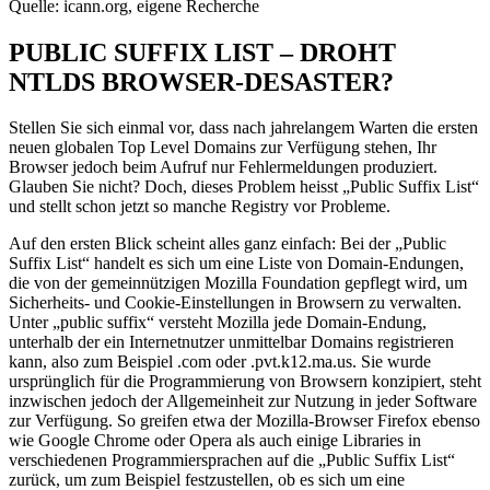
Quelle: icann.org, eigene Recherche
PUBLIC SUFFIX LIST – DROHT
NTLDS BROWSER-DESASTER?
Stellen Sie sich einmal vor, dass nach jahrelangem Warten die ersten
neuen globalen Top Level Domains zur Verfügung stehen, Ihr
Browser jedoch beim Aufruf nur Fehlermeldungen produziert.
Glauben Sie nicht? Doch, dieses Problem heisst „Public Suffix List“
und stellt schon jetzt so manche Registry vor Probleme.
Auf den ersten Blick scheint alles ganz einfach: Bei der „Public
Suffix List“ handelt es sich um eine Liste von Domain-Endungen,
die von der gemeinnützigen Mozilla Foundation gepflegt wird, um
Sicherheits- und Cookie-Einstellungen in Browsern zu verwalten.
Unter „public suffix“ versteht Mozilla jede Domain-Endung,
unterhalb der ein Internetnutzer unmittelbar Domains registrieren
kann, also zum Beispiel .com oder .pvt.k12.ma.us. Sie wurde
ursprünglich für die Programmierung von Browsern konzipiert, steht
inzwischen jedoch der Allgemeinheit zur Nutzung in jeder Software
zur Verfügung. So greifen etwa der Mozilla-Browser Firefox ebenso
wie Google Chrome oder Opera als auch einige Libraries in
verschiedenen Programmiersprachen auf die „Public Suffix List“
zurück, um zum Beispiel festzustellen, ob es sich um eine