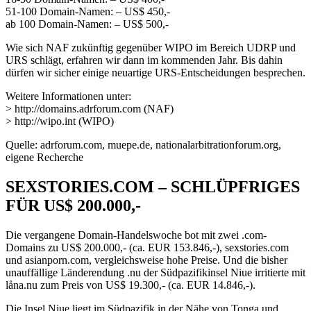
51-100 Domain-Namen: – US$ 450,-
ab 100 Domain-Namen: – US$ 500,-
Wie sich NAF zukünftig gegenüber WIPO im Bereich UDRP und
URS schlägt, erfahren wir dann im kommenden Jahr. Bis dahin
dürfen wir sicher einige neuartige URS-Entscheidungen besprechen.
Weitere Informationen unter:
> http://domains.adrforum.com (NAF)
> http://wipo.int (WIPO)
Quelle: adrforum.com, muepe.de, nationalarbitrationforum.org,
eigene Recherche
SEXSTORIES.COM – SCHLÜPFRIGES
FÜR US$ 200.000,-
Die vergangene Domain-Handelswoche bot mit zwei .com-
Domains zu US$ 200.000,- (ca. EUR 153.846,-), sexstories.com
und asianporn.com, vergleichsweise hohe Preise. Und die bisher
unauffällige Länderendung .nu der Südpazifikinsel Niue irritierte mit
låna.nu zum Preis von US$ 19.300,- (ca. EUR 14.846,-).
Die Insel Niue liegt im Südpazifik in der Nähe von Tonga und