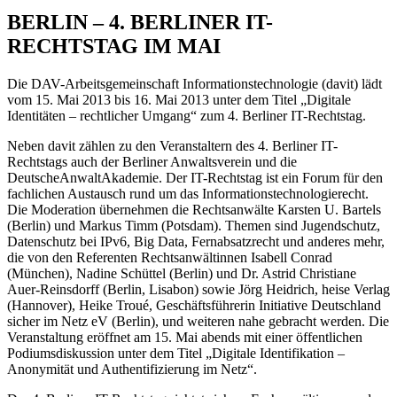
BERLIN – 4. BERLINER IT-
RECHTSTAG IM MAI
Die DAV-Arbeitsgemeinschaft Informationstechnologie (davit) lädt
vom 15. Mai 2013 bis 16. Mai 2013 unter dem Titel „Digitale
Identitäten – rechtlicher Umgang“ zum 4. Berliner IT-Rechtstag.
Neben davit zählen zu den Veranstaltern des 4. Berliner IT-
Rechtstags auch der Berliner Anwaltsverein und die
DeutscheAnwaltAkademie. Der IT-Rechtstag ist ein Forum für den
fachlichen Austausch rund um das Informationstechnologierecht.
Die Moderation übernehmen die Rechtsanwälte Karsten U. Bartels
(Berlin) und Markus Timm (Potsdam). Themen sind Jugendschutz,
Datenschutz bei IPv6, Big Data, Fernabsatzrecht und anderes mehr,
die von den Referenten Rechtsanwältinnen Isabell Conrad
(München), Nadine Schüttel (Berlin) und Dr. Astrid Christiane
Auer-Reinsdorff (Berlin, Lisabon) sowie Jörg Heidrich, heise Verlag
(Hannover), Heike Troué, Geschäftsführerin Initiative Deutschland
sicher im Netz eV (Berlin), und weiteren nahe gebracht werden. Die
Veranstaltung eröffnet am 15. Mai abends mit einer öffentlichen
Podiumsdiskussion unter dem Titel „Digitale Identifikation –
Anonymität und Authentifizierung im Netz“.