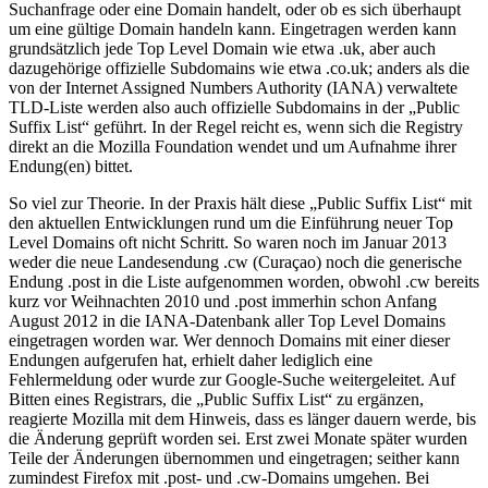
Suchanfrage oder eine Domain handelt, oder ob es sich überhaupt
um eine gültige Domain handeln kann. Eingetragen werden kann
grundsätzlich jede Top Level Domain wie etwa .uk, aber auch
dazugehörige offizielle Subdomains wie etwa .co.uk; anders als die
von der Internet Assigned Numbers Authority (IANA) verwaltete
TLD-Liste werden also auch offizielle Subdomains in der „Public
Suffix List“ geführt. In der Regel reicht es, wenn sich die Registry
direkt an die Mozilla Foundation wendet und um Aufnahme ihrer
Endung(en) bittet.
So viel zur Theorie. In der Praxis hält diese „Public Suffix List“ mit
den aktuellen Entwicklungen rund um die Einführung neuer Top
Level Domains oft nicht Schritt. So waren noch im Januar 2013
weder die neue Landesendung .cw (Curaçao) noch die generische
Endung .post in die Liste aufgenommen worden, obwohl .cw bereits
kurz vor Weihnachten 2010 und .post immerhin schon Anfang
August 2012 in die IANA-Datenbank aller Top Level Domains
eingetragen worden war. Wer dennoch Domains mit einer dieser
Endungen aufgerufen hat, erhielt daher lediglich eine
Fehlermeldung oder wurde zur Google-Suche weitergeleitet. Auf
Bitten eines Registrars, die „Public Suffix List“ zu ergänzen,
reagierte Mozilla mit dem Hinweis, dass es länger dauern werde, bis
die Änderung geprüft worden sei. Erst zwei Monate später wurden
Teile der Änderungen übernommen und eingetragen; seither kann
zumindest Firefox mit .post- und .cw-Domains umgehen. Bei