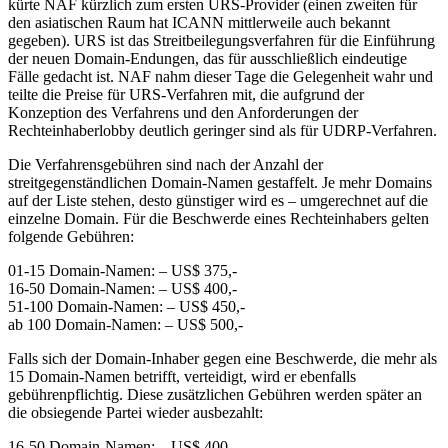
kürte NAF kürzlich zum ersten URS-Provider (einen zweiten für
den asiatischen Raum hat ICANN mittlerweile auch bekannt
gegeben). URS ist das Streitbeilegungsverfahren für die Einführung
der neuen Domain-Endungen, das für ausschließlich eindeutige
Fälle gedacht ist. NAF nahm dieser Tage die Gelegenheit wahr und
teilte die Preise für URS-Verfahren mit, die aufgrund der
Konzeption des Verfahrens und den Anforderungen der
Rechteinhaberlobby deutlich geringer sind als für UDRP-Verfahren.
Die Verfahrensgebühren sind nach der Anzahl der
streitgegenständlichen Domain-Namen gestaffelt. Je mehr Domains
auf der Liste stehen, desto günstiger wird es – umgerechnet auf die
einzelne Domain. Für die Beschwerde eines Rechteinhabers gelten
folgende Gebühren:
01-15 Domain-Namen: – US$ 375,-
16-50 Domain-Namen: – US$ 400,-
51-100 Domain-Namen: – US$ 450,-
ab 100 Domain-Namen: – US$ 500,-
Falls sich der Domain-Inhaber gegen eine Beschwerde, die mehr als
15 Domain-Namen betrifft, verteidigt, wird er ebenfalls
gebührenpflichtig. Diese zusätzlichen Gebühren werden später an
die obsiegende Partei wieder ausbezahlt:
16-50 Domain-Namen: – US$ 400,-