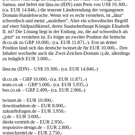
Samoa, und liefert mit låna.nu (IDN) zum Preis von US$ 19.300,-
(ca. EUR 14.846,-) die teuerste Länderendung der vergangenen
Domain-Handelswoche. Wenn wir es recht verstehen, ist „låna“
schwedisch und meint „ausleihen“. Aber ein schwedischer Begriff
auf einer Südpazifikinsel, deren Staatsoberhaupt Königin Elisabeth
II. ist? Die Lösung liegt in der Endung .nu, die auf schwedisch als
„jetzt“ zu verstehen ist. Es folgte an zweiter Position die britische
dr.co.uk zu GBP 10.000,- (ca. EUR 11.871,-). Erst an dritter
Position fand sich das deutsche twinset.de für EUR 10.000,-. Den
Inhaber wechselte auch die Zwei-Zeichen-Domain cj.de, allerdings
zu lediglich EUR 3.000,-.
låna.nu (IDN) – US$ 19.300,- (ca. EUR 14.846,-)
dr.co.uk – GBP 10.000,- (ca. EUR 11.871,-)
team.co.uk – GBP 5.000,- (ca. EUR 5.935,-)
bso.co.uk – GBP 2.499,- (ca. EUR 2.966,-)
twinset.de – EUR 10.000,-
downloadstore.de – EUR 8.000,-
zukunftsfragen.de – EUR 3.950,-
cj.de – EUR 3.000,-
direkt-vertrieb.de – EUR 2.950,-
responsive-design.de – EUR 2.800,-
wunschzettel.de – EUR 2.750,-