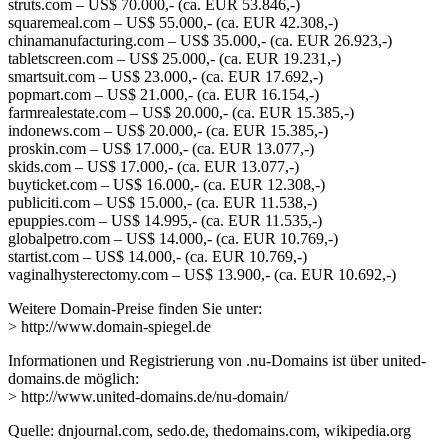
struts.com – US$ 70.000,- (ca. EUR 53.846,-)
squaremeal.com – US$ 55.000,- (ca. EUR 42.308,-)
chinamanufacturing.com – US$ 35.000,- (ca. EUR 26.923,-)
tabletscreen.com – US$ 25.000,- (ca. EUR 19.231,-)
smartsuit.com – US$ 23.000,- (ca. EUR 17.692,-)
popmart.com – US$ 21.000,- (ca. EUR 16.154,-)
farmrealestate.com – US$ 20.000,- (ca. EUR 15.385,-)
indonews.com – US$ 20.000,- (ca. EUR 15.385,-)
proskin.com – US$ 17.000,- (ca. EUR 13.077,-)
skids.com – US$ 17.000,- (ca. EUR 13.077,-)
buyticket.com – US$ 16.000,- (ca. EUR 12.308,-)
publiciti.com – US$ 15.000,- (ca. EUR 11.538,-)
epuppies.com – US$ 14.995,- (ca. EUR 11.535,-)
globalpetro.com – US$ 14.000,- (ca. EUR 10.769,-)
startist.com – US$ 14.000,- (ca. EUR 10.769,-)
vaginalhysterectomy.com – US$ 13.900,- (ca. EUR 10.692,-)
Weitere Domain-Preise finden Sie unter:
> http://www.domain-spiegel.de
Informationen und Registrierung von .nu-Domains ist über united-
domains.de möglich:
> http://www.united-domains.de/nu-domain/
Quelle: dnjournal.com, sedo.de, thedomains.com, wikipedia.org