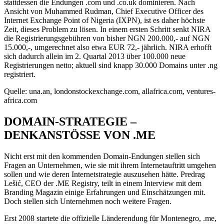
stattdessen die Endungen .com und .co.uk dominieren. Nach
Ansicht von Muhammed Rudman, Chief Executive Officer des
Internet Exchange Point of Nigeria (IXPN), ist es daher höchste
Zeit, dieses Problem zu lösen. In einem ersten Schritt senkt NIRA
die Registrierungsgebühren von bisher NGN 200.000,- auf NGN
15.000,-, umgerechnet also etwa EUR 72,- jährlich. NIRA erhofft
sich dadurch allein im 2. Quartal 2013 über 100.000 neue
Registrierungen netto; aktuell sind knapp 30.000 Domains unter .ng
registriert.
Quelle: una.an, londonstockexchange.com, allafrica.com, ventures-
africa.com
DOMAIN-STRATEGIE –
DENKANSTÖSSE VON .ME
Nicht erst mit den kommenden Domain-Endungen stellen sich
Fragen an Unternehmen, wie sie mit ihrem Internetauftritt umgehen
sollen und wie deren Internetstrategie auszusehen hätte. Predrag
Lešić, CEO der .ME Registry, teilt in einem Interview mit dem
Branding Magazin einige Erfahrungen und Einschätzungen mit.
Doch stellen sich Unternehmen noch weitere Fragen.
Erst 2008 startete die offizielle Länderendung für Montenegro, .me,