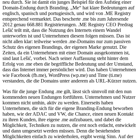
neu durch. Sie ist damit ein junges Beispiel für den Aufstieg einer
Domain-Endung durch Branding. „Me“ hat klare Bedeutungen auf
englisch, spanisch und portugiesisch, und wird von .ME Registry
entsprechend vermarktet. Das bescherte .me bis zum Jahresende
2012 genau 668.881 Registrierungen. .ME Registry CEO Predrag
Lešić teilt mit, dass die Nutzung des Internets einem Wandel
unterworfen ist und Unternehmen diesem folgen müssen. Das ist
nicht allen klar: teilweise werden .me-Domains nur zum passiven
Schutz des eigenen Brandings, der eigenen Marke genutzt. Die
Zeiten, da ein Unternehmen mit einer Domain ausgekommen ist,
sind laut Lešić, vorbei. Nach seiner Auffassung steht hinter dem
Erfolg von .me eben die begriffliche Bedeutung und der Umstand,
dass das Internet immer persönlicher wird. Das haben Unternehmen
wie Facebook (fb.me), WordPress (wp.me) und Time (ti.me)
verstanden, die die Domains unter anderem als URL-Kürzer nutzen.
Was für die junge Endung .me gilt, lässt sich sinnvoll mit den nun
kommenden neuen Endungen fortführen. Unternehmen und Nutzer
kommen nicht umhin, aktiv zu werden. Einerseits haben
Unternehmen, die sich für die eigene Branding-Endung beworben
haben, wie der ADAC und VW, die Chance, einen neuen Kontakt
zu ihren Kunden, ihre eigene .me aufzubauen, und dabei die
Möglichkeit, Techniken zu nutzen, die erst noch erdacht, entwickelt
und dann umgesetzt werden müssen. Denn die bestehenden
Möglichkeiten einfach zu wiederholen, ergibt wenig Sinn. Auf der