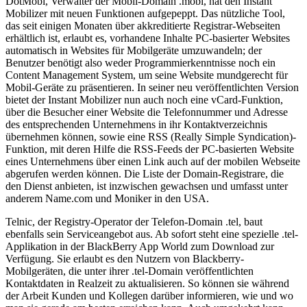
DotMobi, Verwalter der Mobil-Domain .mobi, hat den Instant
Mobilizer mit neuen Funktionen aufgepeppt. Das nützliche Tool,
das seit einigen Monaten über akkreditierte Registrar-Webseiten
erhältlich ist, erlaubt es, vorhandene Inhalte PC-basierter Websites
automatisch in Websites für Mobilgeräte umzuwandeln; der
Benutzer benötigt also weder Programmierkenntnisse noch ein
Content Management System, um seine Website mundgerecht für
Mobil-Geräte zu präsentieren. In seiner neu veröffentlichten Version
bietet der Instant Mobilizer nun auch noch eine vCard-Funktion,
über die Besucher einer Website die Telefonnummer und Adresse
des entsprechenden Unternehmens in ihr Kontaktverzeichnis
übernehmen können, sowie eine RSS (Really Simple Syndication)-
Funktion, mit deren Hilfe die RSS-Feeds der PC-basierten Website
eines Unternehmens über einen Link auch auf der mobilen Webseite
abgerufen werden können. Die Liste der Domain-Registrare, die
den Dienst anbieten, ist inzwischen gewachsen und umfasst unter
anderem Name.com und Moniker in den USA.
Telnic, der Registry-Operator der Telefon-Domain .tel, baut
ebenfalls sein Serviceangebot aus. Ab sofort steht eine spezielle .tel-
Applikation in der BlackBerry App World zum Download zur
Verfügung. Sie erlaubt es den Nutzern von Blackberry-
Mobilgeräten, die unter ihrer .tel-Domain veröffentlichten
Kontaktdaten in Realzeit zu aktualisieren. So können sie während
der Arbeit Kunden und Kollegen darüber informieren, wie und wo