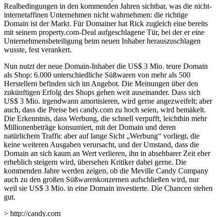
Realbedingungen in den kommenden Jahren sichtbar, was die nicht-
internetaffinen Unternehmen nicht wahrnehmen: die richtige
Domain ist der Markt. Für Domainer hat Rick zugleich eine bereits
mit seinem property.com-Deal aufgeschlagene Tür, bei der er eine
Unternehmensbeteiligung beim neuen Inhaber herauszuschlagen
wusste, fest verankert.
Nun nutzt der neue Domain-Inhaber die US$ 3 Mio. teure Domain
als Shop: 6.000 unterschiedliche Süßwaren von mehr als 500
Herstellern befinden sich im Angebot. Die Meinungen über den
zukünftigen Erfolg des Shops gehen weit auseinander. Dass sich
US$ 3 Mio. irgendwann amortisieren, wird gerne angezweifelt; aber
auch, dass die Preise bei candy.com zu hoch seien, wird bemäkelt.
Die Erkenntnis, dass Werbung, die schnell verpufft, leichthin mehr
Millionenbeträge konsumiert, mit der Domain und deren
natürlichem Traffic aber auf lange Sicht „Werbung“ vorliegt, die
keine weiteren Ausgaben verursacht, und der Umstand, dass die
Domain an sich kaum an Wert verlieren, ihn in absehbarer Zeit eher
erheblich steigern wird, übersehen Kritiker dabei gerne. Die
kommenden Jahre werden zeigen, ob die Meville Candy Company
auch zu den großen Süßwarenkonzernen aufschließen wird, nur
weil sie US$ 3 Mio. in eine Domain investierte. Die Chancen stehen
gut.
> http://candy.com