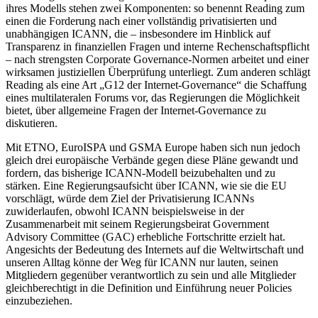
ihres Modells stehen zwei Komponenten: so benennt Reading zum
einen die Forderung nach einer vollständig privatisierten und
unabhängigen ICANN, die – insbesondere im Hinblick auf
Transparenz in finanziellen Fragen und interne Rechenschaftspflicht
– nach strengsten Corporate Governance-Normen arbeitet und einer
wirksamen justiziellen Überprüfung unterliegt. Zum anderen schlägt
Reading als eine Art „G12 der Internet-Governance“ die Schaffung
eines multilateralen Forums vor, das Regierungen die Möglichkeit
bietet, über allgemeine Fragen der Internet-Governance zu
diskutieren.
Mit ETNO, EuroISPA und GSMA Europe haben sich nun jedoch
gleich drei europäische Verbände gegen diese Pläne gewandt und
fordern, das bisherige ICANN-Modell beizubehalten und zu
stärken. Eine Regierungsaufsicht über ICANN, wie sie die EU
vorschlägt, würde dem Ziel der Privatisierung ICANNs
zuwiderlaufen, obwohl ICANN beispielsweise in der
Zusammenarbeit mit seinem Regierungsbeirat Government
Advisory Committee (GAC) erhebliche Fortschritte erzielt hat.
Angesichts der Bedeutung des Internets auf die Weltwirtschaft und
unseren Alltag könne der Weg für ICANN nur lauten, seinen
Mitgliedern gegenüber verantwortlich zu sein und alle Mitglieder
gleichberechtigt in die Definition und Einführung neuer Policies
einzubeziehen.