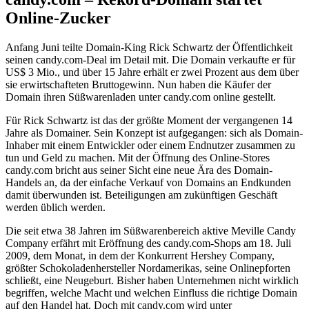
Online-Zucker
Anfang Juni teilte Domain-King Rick Schwartz der Öffentlichkeit
seinen candy.com-Deal im Detail mit. Die Domain verkaufte er für
US$ 3 Mio., und über 15 Jahre erhält er zwei Prozent aus dem über
sie erwirtschafteten Bruttogewinn. Nun haben die Käufer der
Domain ihren Süßwarenladen unter candy.com online gestellt.
Für Rick Schwartz ist das der größte Moment der vergangenen 14
Jahre als Domainer. Sein Konzept ist aufgegangen: sich als Domain-
Inhaber mit einem Entwickler oder einem Endnutzer zusammen zu
tun und Geld zu machen. Mit der Öffnung des Online-Stores
candy.com bricht aus seiner Sicht eine neue Ära des Domain-
Handels an, da der einfache Verkauf von Domains an Endkunden
damit überwunden ist. Beteiligungen am zukünftigen Geschäft
werden üblich werden.
Die seit etwa 38 Jahren im Süßwarenbereich aktive Meville Candy
Company erfährt mit Eröffnung des candy.com-Shops am 18. Juli
2009, dem Monat, in dem der Konkurrent Hershey Company,
größter Schokoladenhersteller Nordamerikas, seine Onlinepforten
schließt, eine Neugeburt. Bisher haben Unternehmen nicht wirklich
begriffen, welche Macht und welchen Einfluss die richtige Domain
auf den Handel hat. Doch mit candy.com wird unter