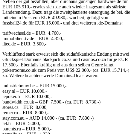
Neben der gut bezahlten, aber durchaus günstigen hardware.de für
EUR 105.910,- erwies sich .de auch wieder insgesamt als stärkste
Länderendung. Dazu trägt die zweitplatzierte entsorgung.de bei, die
mit einem Preis von EUR 49.980,- wuchert, gefolgt von
fussball24.de für EUR 15.000,- und drei weiteren .de-Domains:
tarifwechsel.de – EUR 4.760,-
immobilien-tv.de – EUR 4.350,-
iltec.de – EUR 3.500,-
Verblüffend stark erweist sich die südafrikanische Endung mit zwei
Glückspiel-Domains blackjack.co.za und casinos.co.za für je EUR
17.500,-. Ebenfalls kräftig und aus dem selben Genre langt
pokerrooms.co.uk zum Preis von US$ 22.000,- (ca. EUR 15.714,-)
zu. Weitere beachtenswerte Domains-Deals waren:
industriebouw.be – EUR 15.000,-
easy.nl – EUR 10.000,-
lepoker.fr – EUR 10.000,-
bandwidth.co.uk – GBP 7.500,- (ca. EUR 8.730,-)
stores.ca – EUR 8.000,-
remer.ru – EUR 8.000,-
stay.com.au – AUD 14.000,- (ca. EUR 7.830,-)
tel.fr – EUR 5.000,-
parents.ru – EUR 5.000,-