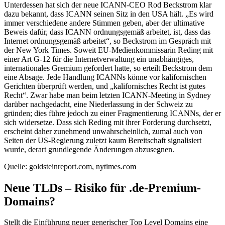
Unterdessen hat sich der neue ICANN-CEO Rod Beckstrom klar
dazu bekannt, dass ICANN seinen Sitz in den USA hält. „Es wird
immer verschiedene andere Stimmen geben, aber der ultimative
Beweis dafür, dass ICANN ordnungsgemäß arbeitet, ist, dass das
Internet ordnungsgemäß arbeitet“, so Beckstrom im Gespräch mit
der New York Times. Soweit EU-Medienkommissarin Reding mit
einer Art G-12 für die Internetverwaltung ein unabhängiges,
internationales Gremium gefordert hatte, so erteilt Beckstrom dem
eine Absage. Jede Handlung ICANNs könne vor kalifornischen
Gerichten überprüft werden, und „kalifornisches Recht ist gutes
Recht“. Zwar habe man beim letzten ICANN-Meeting in Sydney
darüber nachgedacht, eine Niederlassung in der Schweiz zu
gründen; dies führe jedoch zu einer Fragmentierung ICANNs, der er
sich widersetze. Dass sich Reding mit ihrer Forderung durchsetzt,
erscheint daher zunehmend unwahrscheinlich, zumal auch von
Seiten der US-Regierung zuletzt kaum Bereitschaft signalisiert
wurde, derart grundlegende Änderungen abzusegnen.
Quelle: goldsteinreport.com, nytimes.com
Neue TLDs – Risiko für .de-Premium-
Domains?
Stellt die Einführung neuer generischer Top Level Domains eine