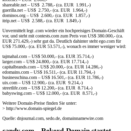
shareable.net – US$ 2.788,- (ca. EUR 1.991,-)
guerilla.net – US$ 2.750,- (ca. EUR 1.964,-)
dominos.org – US$ 2.600,- (ca. EUR 1.857,-)
itrip.net – US$ 2.588,- (ca. EUR 1.849,-)
Unvermittelt legt .com wieder ein hochpreisiges Domain-Geschäft
vor, und steht mit contests.com zum Preis von US$ 380.000,- (ca.
EUR 271.429,-) sehr gut da. Deutlich dahinter steht ego.com für
US$ 75.000,- (ca. EUR 53.571,-), wonach es immer weniger wird:
tajmahal.com – US$ 50.000,- (ca. EUR 35.714,-)
larger.com – US$ 24.800,- (ca. EUR 17.714,-)
capitalbrands.com – US$ 20.000,- (ca. EUR 14.286,-)
edomains.com – US$ 16.511,- (ca. EUR 11.794,-)
businesschina.com – US$ 16.501,- (ca. EUR 11.786,-)
uix.com – US$ 12.900,- (ca. EUR 9.214,-)
streetlife.com – US$ 12.200,- (ca. EUR 8.714,-)
babyswing.com – US$ 12.000,- (ca. EUR 8.571,-)
Weitere Domain-Preise finden Sie unter:
> http://www.domain-spiegel.de
Quelle: dnjournal.com, sedo.de, domainnamewire.com
candy.com – Rekord-Domain startet