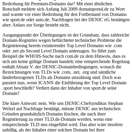
Bedrohung für Premium-Domains dar? Mit einer ähnlichen
Botschaft meldete sich Anfang Juli 2009 domainportal.de zu Wort
und warnte vor einer Bedrohung für den Fortbestand von Domains
wie sport.de oder auto.de. Nachfragen bei der DENIC eG bestätigen
aber: Anlass zur Sorge besteht nicht.
Ausgangspunkt der Überlegungen ist der Grundsatz, dass zahlreiche
Domain-Registries wegen befürchteter technischer Probleme die
Registrierung bereits existierender Top Level Domains wie .com
oder .net als Second Level Domain untersagen. So führt zum
Beispiel die WHOIS-Suche nach com.de zu dem Hinweis, dass es
sich um keine gültige Domain handelt; eine entsprechende Regelung
enthält Absatz V. der DENIC-Domainbedingungen, wonach die
Bezeichnungen von TLDs wie .com, .net, .org und sämtliche
länderbezogenen TLDs als Domains unzulässig sind. Doch was
passiert nun, wenn ICANN die Einführung der Top Level Domain
.sport beschließt? Verliert dann der Inhaber von sport.de seine
Domain?
Die klare Antwort: nein. Wie uns DENIC-Chefsyndikus Stephan
Welzel auf Nachfrage bestätigt, müsste DENIC aus technischen
Gründen grundsätzlich Domains löschen, die nach ihrer
Registrierung zu einer TLD.de-Domain werden, wenn eine
entsprechende TLD neu eingeführt wird. Das aber wäre insofern
unbillig, als der Inhaber einer solchen Domain bei ihrer