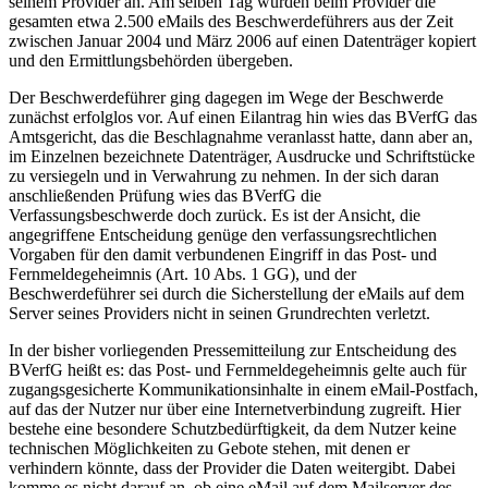
seinem Provider an. Am selben Tag wurden beim Provider die
gesamten etwa 2.500 eMails des Beschwerdeführers aus der Zeit
zwischen Januar 2004 und März 2006 auf einen Datenträger kopiert
und den Ermittlungsbehörden übergeben.
Der Beschwerdeführer ging dagegen im Wege der Beschwerde
zunächst erfolglos vor. Auf einen Eilantrag hin wies das BVerfG das
Amtsgericht, das die Beschlagnahme veranlasst hatte, dann aber an,
im Einzelnen bezeichnete Datenträger, Ausdrucke und Schriftstücke
zu versiegeln und in Verwahrung zu nehmen. In der sich daran
anschließenden Prüfung wies das BVerfG die
Verfassungsbeschwerde doch zurück. Es ist der Ansicht, die
angegriffene Entscheidung genüge den verfassungsrechtlichen
Vorgaben für den damit verbundenen Eingriff in das Post- und
Fernmeldegeheimnis (Art. 10 Abs. 1 GG), und der
Beschwerdeführer sei durch die Sicherstellung der eMails auf dem
Server seines Providers nicht in seinen Grundrechten verletzt.
In der bisher vorliegenden Pressemitteilung zur Entscheidung des
BVerfG heißt es: das Post- und Fernmeldegeheimnis gelte auch für
zugangsgesicherte Kommunikationsinhalte in einem eMail-Postfach,
auf das der Nutzer nur über eine Internetverbindung zugreift. Hier
bestehe eine besondere Schutzbedürftigkeit, da dem Nutzer keine
technischen Möglichkeiten zu Gebote stehen, mit denen er
verhindern könnte, dass der Provider die Daten weitergibt. Dabei
komme es nicht darauf an, ob eine eMail auf dem Mailserver des