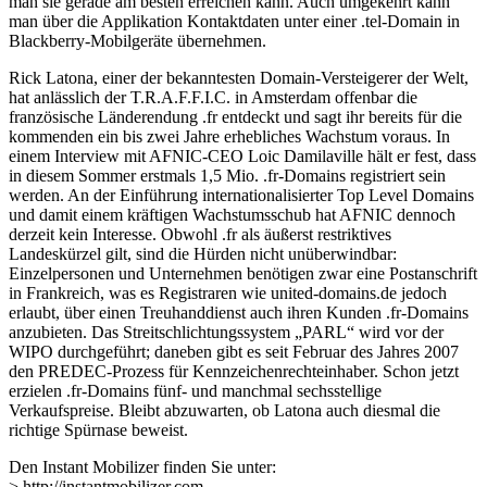
man sie gerade am besten erreichen kann. Auch umgekehrt kann
man über die Applikation Kontaktdaten unter einer .tel-Domain in
Blackberry-Mobilgeräte übernehmen.
Rick Latona, einer der bekanntesten Domain-Versteigerer der Welt,
hat anlässlich der T.R.A.F.F.I.C. in Amsterdam offenbar die
französische Länderendung .fr entdeckt und sagt ihr bereits für die
kommenden ein bis zwei Jahre erhebliches Wachstum voraus. In
einem Interview mit AFNIC-CEO Loic Damilaville hält er fest, dass
in diesem Sommer erstmals 1,5 Mio. .fr-Domains registriert sein
werden. An der Einführung internationalisierter Top Level Domains
und damit einem kräftigen Wachstumsschub hat AFNIC dennoch
derzeit kein Interesse. Obwohl .fr als äußerst restriktives
Landeskürzel gilt, sind die Hürden nicht unüberwindbar:
Einzelpersonen und Unternehmen benötigen zwar eine Postanschrift
in Frankreich, was es Registraren wie united-domains.de jedoch
erlaubt, über einen Treuhanddienst auch ihren Kunden .fr-Domains
anzubieten. Das Streitschlichtungssystem „PARL“ wird vor der
WIPO durchgeführt; daneben gibt es seit Februar des Jahres 2007
den PREDEC-Prozess für Kennzeichenrechteinhaber. Schon jetzt
erzielen .fr-Domains fünf- und manchmal sechsstellige
Verkaufspreise. Bleibt abzuwarten, ob Latona auch diesmal die
richtige Spürnase beweist.
Den Instant Mobilizer finden Sie unter:
> http://instantmobilizer.com