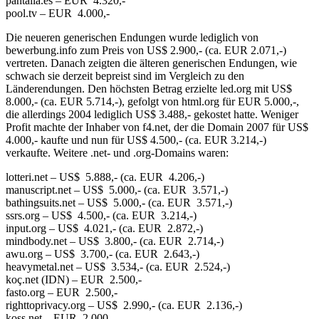
pantalla.es – EUR 4.320,-
pool.tv – EUR 4.000,-
Die neueren generischen Endungen wurde lediglich von
bewerbung.info zum Preis von US$ 2.900,- (ca. EUR 2.071,-)
vertreten. Danach zeigten die älteren generischen Endungen, wie
schwach sie derzeit bepreist sind im Vergleich zu den
Länderendungen. Den höchsten Betrag erzielte led.org mit US$
8.000,- (ca. EUR 5.714,-), gefolgt von html.org für EUR 5.000,-,
die allerdings 2004 lediglich US$ 3.488,- gekostet hatte. Weniger
Profit machte der Inhaber von f4.net, der die Domain 2007 für US$
4.000,- kaufte und nun für US$ 4.500,- (ca. EUR 3.214,-)
verkaufte. Weitere .net- und .org-Domains waren:
lotteri.net – US$ 5.888,- (ca. EUR 4.206,-)
manuscript.net – US$ 5.000,- (ca. EUR 3.571,-)
bathingsuits.net – US$ 5.000,- (ca. EUR 3.571,-)
ssrs.org – US$ 4.500,- (ca. EUR 3.214,-)
input.org – US$ 4.021,- (ca. EUR 2.872,-)
mindbody.net – US$ 3.800,- (ca. EUR 2.714,-)
awu.org – US$ 3.700,- (ca. EUR 2.643,-)
heavymetal.net – US$ 3.534,- (ca. EUR 2.524,-)
koç.net (IDN) – EUR 2.500,-
fasto.org – EUR 2.500,-
righttoprivacy.org – US$ 2.990,- (ca. EUR 2.136,-)
koss.net – EUR 2.000,-