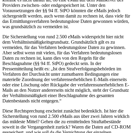
Providers zwischen- oder endgespeichert ist. Unter den
Voraussetzungen der §§ 94 ff. StPO könnten die eMails jedoch
sichergestellt werden, auch wenn damit zu rechnen ist, dass viele für
das Ermittlungsverfahren bedeutungslose Daten gewonnen würden,
was grundsätzlich zu vermeiden ist.
Die Sicherstellung von rund 2.500 eMails widerspricht hier nicht
dem Verhältnismäßigkeitsgrundsatz. Grundsätzlich gilt es zu
vermeiden, für das Verfahren bedeutungslose Daten zu gewinnen.
Aber selbst wenn mit vielen, für das Verfahren bedeutungslosen
Daten zu rechnen ist, kann dies von den Regeln für die
Beschlagnahme (§§ 94 ff. StPO) gedeckt sein. In der
Pressemitteilung heißt es: „Ist den Strafverfolgungsbehörden im
Verfahren der Durchsicht unter zumutbaren Bedingungen eine
materielle Zuordnung der verfahrenserheblichen E-Mails einerseits
oder eine Löschung oder Rückgabe der verfahrensunerheblichen E-
Mails an den Nutzer andererseits nicht möglich, steht der Grundsatz
der Verhältnismäßigkeit einer Beschlagnahme des gesamten
Datenbestands nicht entgegen.“
Diese Rechtsprechung erscheint zunächst bedenklich. Ist hier die
Sicherstellung von rund 2.500 eMails aus über zwei Jahren wirklich
das mildeste Mittel? Gehen die zu ermittelnden Straftatbestände
soweit in die Vergangenheit zurück? Waren die Daten auf CD-ROM
gespeichert, und wie soll da die Vernichtung der einzelnen