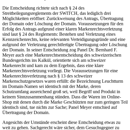
Die Entscheidung richtete sich nach § 24 des
Streitbeilegungsreglements der SWITCH, das lediglich drei
Möglichkeiten eröffnet: Zurückweisung des Antrags, Übertragung
der Domain oder Löschung der Domain. Voraussetzungen für den
Erfolg des Antrags aufgrund einer klaren Markenrechtsverletzung
sind laut § 24 des Reglements: Bestehen und Verletzung eines
Kennzeichenrechts, keine relevanten Verteidigungsgründe und eine
aufgrund der Verletzung gerechtfertigte Übertragung oder Löschung
der Domain. In seiner Entscheidung zog Panel Dr. Bernhard F.
Meyer auch eine Markenrechtsentscheidung des schweizerischen
Bundesgerichts ins Kalkül, orientierte sich am schweizer
Markenrecht und kam zu dem Ergebnis, dass eine klare
Markenrechtsverletzung vorliegt. Die Voraussetzungen für eine
Markenrechtsverletzung nach § 13 des schweizer
Markenschutzgesetzes waren erfüllt: die Bezeichnung Leuchtturm
im Domain-Namen sei identisch mit der Marke, deren
Schutzumfang ausreichend groß sei, weil Begriff und Produkt in
keinem Sinnzusammenhang stünden. Dass die Waren im Online-
Shop mit denen durch die Marke Geschützten nur zum geringen Teil
identisch sind, tue nichts zur Sache; Panel Meyer entschied auf
Übertragung der Domain.
Angesichts der Umstände erscheint diese Entscheidung etwas zu
weit zu gehen. Sachgerecht wäre sicher, dem Gesuchsgegner zu