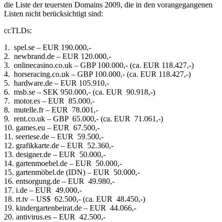
die Liste der teuersten Domains 2009, die in den vorangegangenen
Listen nicht berücksichtigt sind:
ccTLDs:
1. spel.se – EUR 190.000,-
2. newbrand.de – EUR 120.000,-
3. onlinecasino.co.uk – GBP 100.000,- (ca. EUR 118.427,-)
4. horseracing.co.uk – GBP 100.000,- (ca. EUR 118.427,-)
5. hardware.de – EUR 105.910,-
6. msb.se – SEK 950.000,- (ca. EUR 90.918,-)
7. motor.es – EUR 85.000,-
8. mutelle.fr – EUR 78.001,-
9. rent.co.uk – GBP 65.000,- (ca. EUR 71.061,-)
10. games.eu – EUR 67.500,-
11. seeriese.de – EUR 59.500,-
12. grafikkarte.de – EUR 52.360,-
13. designer.de – EUR 50.000,-
14. gartenmoebel.de – EUR 50.000,-
15. gartenmöbel.de (IDN) – EUR 50.000,-
16. entsorgung.de – EUR 49.980,-
17. i.de – EUR 49.000,-
18. rt.tv – US$ 62.500,- (ca. EUR 48.450,-)
19. kindergartenbeirat.de – EUR 44.066,-
20. antivirus.es – EUR 42.500,-