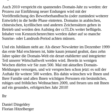
Auch 2010 verspricht ein spannendes Domain-Jahr zu werden: der
Prozess zur Einführung neuer Endungen wird mit der
Veröffentlichung des Bewerberhandbuchs (oder zumindest weiterer
Entwürfe) in die heiße Phase eintreten. Domains in arabischen,
chinesischen, kyrillischen und anderen Zeichensätzen gehen in
Betrieb und werden den Aufstieg der ccTLDs weiter beflügeln.
Inhaber von Kennzeichenrechten werden daher auf so manche
Sunrise- oder Landrush-Period achten müssen.
Und ein Jubiläum steht an: Als dieser Newsletter im Dezember 1999
das erste Mal erschienen ist, hätte kaum jemand geahnt, dass zehn
Jahre später die Domain-Welt ein derart etablierter und integrierter
Teil unserer Wirtschaftwelt werden wird. Bereits in wenigen
Wochen dürfen wir Sie zum 500. Mal mit aktuellen Domain-
Meldungen versorgen, und wir versprechen schon jetzt: es soll der
Auftakt für weitere 500 werden. Bis dahin wünschen wir Ihnen und
Ihrer Familie und allen Ihnen wichtigen Personen ein besinnliches,
ruhiges und fröhliches Weihnachten 2009, und freuen uns mit Ihnen
auf ein gesundes, erfolgreiches Jahr 2010!
Ihr
Daniel Dingeldey
Florian Hitzelberger