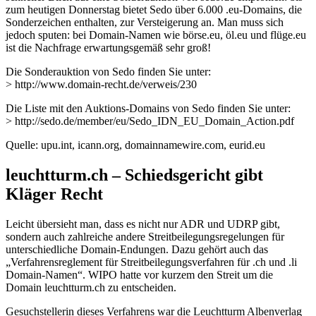
zum heutigen Donnerstag bietet Sedo über 6.000 .eu-Domains, die
Sonderzeichen enthalten, zur Versteigerung an. Man muss sich
jedoch sputen: bei Domain-Namen wie börse.eu, öl.eu und flüge.eu
ist die Nachfrage erwartungsgemäß sehr groß!
Die Sonderauktion von Sedo finden Sie unter:
> http://www.domain-recht.de/verweis/230
Die Liste mit den Auktions-Domains von Sedo finden Sie unter:
> http://sedo.de/member/eu/Sedo_IDN_EU_Domain_Action.pdf
Quelle: upu.int, icann.org, domainnamewire.com, eurid.eu
leuchtturm.ch – Schiedsgericht gibt
Kläger Recht
Leicht übersieht man, dass es nicht nur ADR und UDRP gibt,
sondern auch zahlreiche andere Streitbeilegungsregelungen für
unterschiedliche Domain-Endungen. Dazu gehört auch das
„Verfahrensreglement für Streitbeilegungsverfahren für .ch und .li
Domain-Namen“. WIPO hatte vor kurzem den Streit um die
Domain leuchtturm.ch zu entscheiden.
Gesuchstellerin dieses Verfahrens war die Leuchtturm Albenverlag