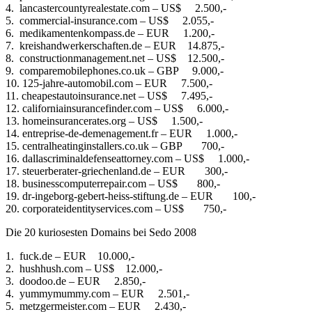
4. lancastercountyrealestate.com – US$ 2.500,-
5. commercial-insurance.com – US$ 2.055,-
6. medikamentenkompass.de – EUR 1.200,-
7. kreishandwerkerschaften.de – EUR 14.875,-
8. constructionmanagement.net – US$ 12.500,-
9. comparemobilephones.co.uk – GBP 9.000,-
10. 125-jahre-automobil.com – EUR 7.500,-
11. cheapestautoinsurance.net – US$ 7.495,-
12. californiainsurancefinder.com – US$ 6.000,-
13. homeinsurancerates.org – US$ 1.500,-
14. entreprise-de-demenagement.fr – EUR 1.000,-
15. centralheatinginstallers.co.uk – GBP 700,-
16. dallascriminaldefenseattorney.com – US$ 1.000,-
17. steuerberater-griechenland.de – EUR 300,-
18. businesscomputerrepair.com – US$ 800,-
19. dr-ingeborg-gebert-heiss-stiftung.de – EUR 100,-
20. corporateidentityservices.com – US$ 750,-
Die 20 kuriosesten Domains bei Sedo 2008
1. fuck.de – EUR 10.000,-
2. hushhush.com – US$ 12.000,-
3. doodoo.de – EUR 2.850,-
4. yummymummy.com – EUR 2.501,-
5. metzgermeister.com – EUR 2.430,-