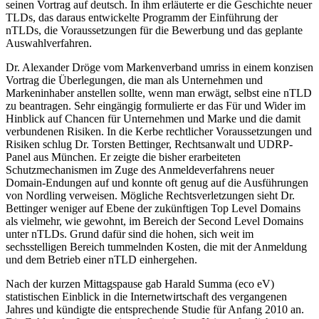
seinen Vortrag auf deutsch. In ihm erläuterte er die Geschichte neuer
TLDs, das daraus entwickelte Programm der Einführung der
nTLDs, die Voraussetzungen für die Bewerbung und das geplante
Auswahlverfahren.
Dr. Alexander Dröge vom Markenverband umriss in einem konzisen
Vortrag die Überlegungen, die man als Unternehmen und
Markeninhaber anstellen sollte, wenn man erwägt, selbst eine nTLD
zu beantragen. Sehr eingängig formulierte er das Für und Wider im
Hinblick auf Chancen für Unternehmen und Marke und die damit
verbundenen Risiken. In die Kerbe rechtlicher Voraussetzungen und
Risiken schlug Dr. Torsten Bettinger, Rechtsanwalt und UDRP-
Panel aus München. Er zeigte die bisher erarbeiteten
Schutzmechanismen im Zuge des Anmeldeverfahrens neuer
Domain-Endungen auf und konnte oft genug auf die Ausführungen
von Nordling verweisen. Mögliche Rechtsverletzungen sieht Dr.
Bettinger weniger auf Ebene der zukünftigen Top Level Domains
als vielmehr, wie gewohnt, im Bereich der Second Level Domains
unter nTLDs. Grund dafür sind die hohen, sich weit im
sechsstelligen Bereich tummelnden Kosten, die mit der Anmeldung
und dem Betrieb einer nTLD einhergehen.
Nach der kurzen Mittagspause gab Harald Summa (eco eV)
statistischen Einblick in die Internetwirtschaft des vergangenen
Jahres und kündigte die entsprechende Studie für Anfang 2010 an.