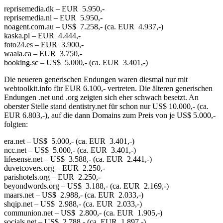
reprisemedia.dk – EUR 5.950,-
reprisemedia.nl – EUR 5.950,-
noagent.com.au – US$ 7.258,- (ca. EUR 4.937,-)
kaska.pl – EUR 4.444,-
foto24.es – EUR 3.900,-
waala.ca – EUR 3.750,-
booking.sc – US$ 5.000,- (ca. EUR 3.401,-)
Die neueren generischen Endungen waren diesmal nur mit
webtoolkit.info für EUR 6.100,- vertreten. Die älteren generischen
Endungen .net und .org zeigten sich eher schwach besetzt. An
oberster Stelle stand dentistry.net für schon nur US$ 10.000,- (ca.
EUR 6.803,-), auf die dann Domains zum Preis von je US$ 5.000,-
folgten:
era.net – US$ 5.000,- (ca. EUR 3.401,-)
ncc.net – US$ 5.000,- (ca. EUR 3.401,-)
lifesense.net – US$ 3.588,- (ca. EUR 2.441,-)
duvetcovers.org – EUR 2.250,-
parishotels.org – EUR 2.250,-
beyondwords.org – US$ 3.188,- (ca. EUR 2.169,-)
maars.net – US$ 2.988,- (ca. EUR 2.033,-)
shqip.net – US$ 2.988,- (ca. EUR 2.033,-)
communion.net – US$ 2.800,- (ca. EUR 1.905,-)
socials.net – US$ 2.788,- (ca. EUR 1.897,-)