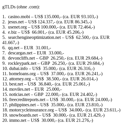
gTLDs (ohne .com):
1. casino.mobi – US$ 135.000,- (ca. EUR 93.103,-)
2. jesus.net – US$ 124.337,- (ca. EUR 86.345,-)
3. usenet.org – US$ 100.000,- (ca. EUR 72.464,-)
4. e.biz – US$ 66.001,- (ca. EUR 45.206,-)
5. searchengineoptimization.net – US$ 62.500,- (ca. EUR
41.667,-)
6. qq.net – EUR 31.001,-
7. descargas.net – EUR 33.000,-
8. devoncliffs.net – GBP 26.250,- (ca. EUR 29.684,-)
9. rockleypark.net – GBP 26.250,- (ca. EUR 29.684,-)
10. dubai.info – US$ 35.000,- (ca. EUR 26.316,-)
11. homeloans.org – US$ 37.000,- (ca. EUR 26.241,-)
12. attorney.org – US$ 38.500,- (ca. EUR 26.014,-)
13. best.net – US$ 36.840,- (ca. EUR 25.061,-)
14. moviles.net – EUR 25.000,-
15. noticias.net – GBP 22.000,- (ca. EUR 24.402,-)
16. freecreditreports.net – US$ 30.000,- (ca. EUR 24.000,-)
17. philippines.net – US$ 35.000,- (ca. EUR 23.810,-)
18. motorcycleinsurance.org – US$ 34.000,- (ca. EUR 23.611,-)
19. snowboards.net – US$ 30.000,- (ca. EUR 21.429,-)
20. immo.net – US$ 30.000,- (ca. EUR 21.276,-)