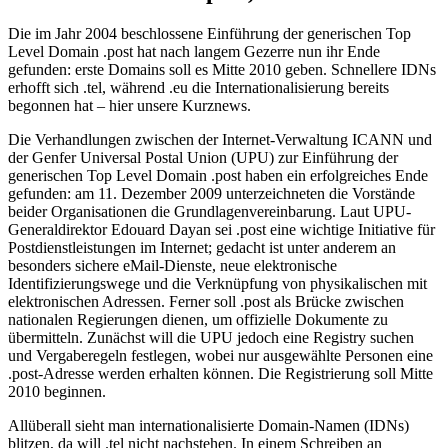
Die im Jahr 2004 beschlossene Einführung der generischen Top
Level Domain .post hat nach langem Gezerre nun ihr Ende
gefunden: erste Domains soll es Mitte 2010 geben. Schnellere IDNs
erhofft sich .tel, während .eu die Internationalisierung bereits
begonnen hat – hier unsere Kurznews.
Die Verhandlungen zwischen der Internet-Verwaltung ICANN und
der Genfer Universal Postal Union (UPU) zur Einführung der
generischen Top Level Domain .post haben ein erfolgreiches Ende
gefunden: am 11. Dezember 2009 unterzeichneten die Vorstände
beider Organisationen die Grundlagenvereinbarung. Laut UPU-
Generaldirektor Edouard Dayan sei .post eine wichtige Initiative für
Postdienstleistungen im Internet; gedacht ist unter anderem an
besonders sichere eMail-Dienste, neue elektronische
Identifizierungswege und die Verknüpfung von physikalischen mit
elektronischen Adressen. Ferner soll .post als Brücke zwischen
nationalen Regierungen dienen, um offizielle Dokumente zu
übermitteln. Zunächst will die UPU jedoch eine Registry suchen
und Vergaberegeln festlegen, wobei nur ausgewählte Personen eine
.post-Adresse werden erhalten können. Die Registrierung soll Mitte
2010 beginnen.
Allüberall sieht man internationalisierte Domain-Namen (IDNs)
blitzen, da will .tel nicht nachstehen. In einem Schreiben an