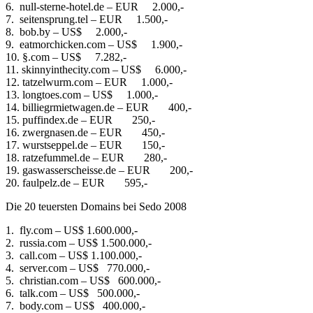
6. null-sterne-hotel.de – EUR 2.000,-
7. seitensprung.tel – EUR 1.500,-
8. bob.by – US$ 2.000,-
9. eatmorchicken.com – US$ 1.900,-
10. §.com – US$ 7.282,-
11. skinnyinthecity.com – US$ 6.000,-
12. tatzelwurm.com – EUR 1.000,-
13. longtoes.com – US$ 1.000,-
14. billiegrmietwagen.de – EUR 400,-
15. puffindex.de – EUR 250,-
16. zwergnasen.de – EUR 450,-
17. wurstseppel.de – EUR 150,-
18. ratzefummel.de – EUR 280,-
19. gaswasserscheisse.de – EUR 200,-
20. faulpelz.de – EUR 595,-
Die 20 teuersten Domains bei Sedo 2008
1. fly.com – US$ 1.600.000,-
2. russia.com – US$ 1.500.000,-
3. call.com – US$ 1.100.000,-
4. server.com – US$ 770.000,-
5. christian.com – US$ 600.000,-
6. talk.com – US$ 500.000,-
7. body.com – US$ 400.000,-