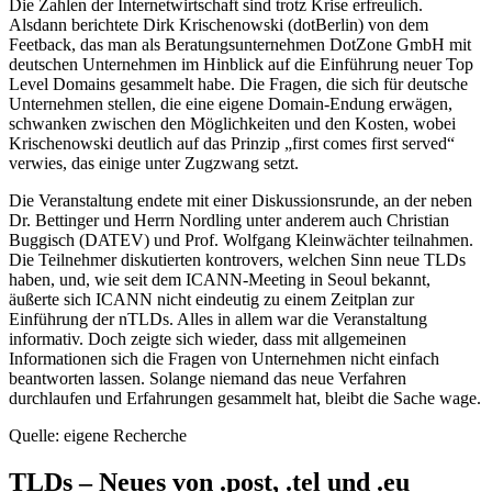
Die Zahlen der Internetwirtschaft sind trotz Krise erfreulich.
Alsdann berichtete Dirk Krischenowski (dotBerlin) von dem
Feetback, das man als Beratungsunternehmen DotZone GmbH mit
deutschen Unternehmen im Hinblick auf die Einführung neuer Top
Level Domains gesammelt habe. Die Fragen, die sich für deutsche
Unternehmen stellen, die eine eigene Domain-Endung erwägen,
schwanken zwischen den Möglichkeiten und den Kosten, wobei
Krischenowski deutlich auf das Prinzip „first comes first served“
verwies, das einige unter Zugzwang setzt.
Die Veranstaltung endete mit einer Diskussionsrunde, an der neben
Dr. Bettinger und Herrn Nordling unter anderem auch Christian
Buggisch (DATEV) und Prof. Wolfgang Kleinwächter teilnahmen.
Die Teilnehmer diskutierten kontrovers, welchen Sinn neue TLDs
haben, und, wie seit dem ICANN-Meeting in Seoul bekannt,
äußerte sich ICANN nicht eindeutig zu einem Zeitplan zur
Einführung der nTLDs. Alles in allem war die Veranstaltung
informativ. Doch zeigte sich wieder, dass mit allgemeinen
Informationen sich die Fragen von Unternehmen nicht einfach
beantworten lassen. Solange niemand das neue Verfahren
durchlaufen und Erfahrungen gesammelt hat, bleibt die Sache wage.
Quelle: eigene Recherche
TLDs – Neues von .post, .tel und .eu