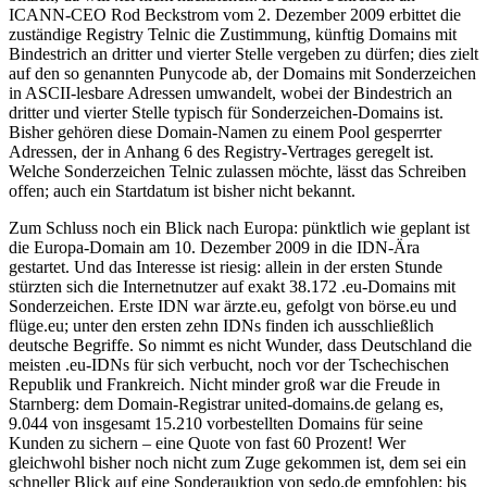
ICANN-CEO Rod Beckstrom vom 2. Dezember 2009 erbittet die
zuständige Registry Telnic die Zustimmung, künftig Domains mit
Bindestrich an dritter und vierter Stelle vergeben zu dürfen; dies zielt
auf den so genannten Punycode ab, der Domains mit Sonderzeichen
in ASCII-lesbare Adressen umwandelt, wobei der Bindestrich an
dritter und vierter Stelle typisch für Sonderzeichen-Domains ist.
Bisher gehören diese Domain-Namen zu einem Pool gesperrter
Adressen, der in Anhang 6 des Registry-Vertrages geregelt ist.
Welche Sonderzeichen Telnic zulassen möchte, lässt das Schreiben
offen; auch ein Startdatum ist bisher nicht bekannt.
Zum Schluss noch ein Blick nach Europa: pünktlich wie geplant ist
die Europa-Domain am 10. Dezember 2009 in die IDN-Ära
gestartet. Und das Interesse ist riesig: allein in der ersten Stunde
stürzten sich die Internetnutzer auf exakt 38.172 .eu-Domains mit
Sonderzeichen. Erste IDN war ärzte.eu, gefolgt von börse.eu und
flüge.eu; unter den ersten zehn IDNs finden ich ausschließlich
deutsche Begriffe. So nimmt es nicht Wunder, dass Deutschland die
meisten .eu-IDNs für sich verbucht, noch vor der Tschechischen
Republik und Frankreich. Nicht minder groß war die Freude in
Starnberg: dem Domain-Registrar united-domains.de gelang es,
9.044 von insgesamt 15.210 vorbestellten Domains für seine
Kunden zu sichern – eine Quote von fast 60 Prozent! Wer
gleichwohl bisher noch nicht zum Zuge gekommen ist, dem sei ein
schneller Blick auf eine Sonderauktion von sedo.de empfohlen: bis