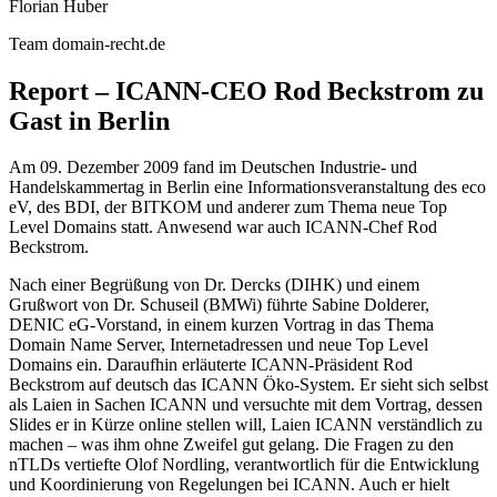
Florian Huber
Team domain-recht.de
Report – ICANN-CEO Rod Beckstrom zu
Gast in Berlin
Am 09. Dezember 2009 fand im Deutschen Industrie- und
Handelskammertag in Berlin eine Informationsveranstaltung des eco
eV, des BDI, der BITKOM und anderer zum Thema neue Top
Level Domains statt. Anwesend war auch ICANN-Chef Rod
Beckstrom.
Nach einer Begrüßung von Dr. Dercks (DIHK) und einem
Grußwort von Dr. Schuseil (BMWi) führte Sabine Dolderer,
DENIC eG-Vorstand, in einem kurzen Vortrag in das Thema
Domain Name Server, Internetadressen und neue Top Level
Domains ein. Daraufhin erläuterte ICANN-Präsident Rod
Beckstrom auf deutsch das ICANN Öko-System. Er sieht sich selbst
als Laien in Sachen ICANN und versuchte mit dem Vortrag, dessen
Slides er in Kürze online stellen will, Laien ICANN verständlich zu
machen – was ihm ohne Zweifel gut gelang. Die Fragen zu den
nTLDs vertiefte Olof Nordling, verantwortlich für die Entwicklung
und Koordinierung von Regelungen bei ICANN. Auch er hielt