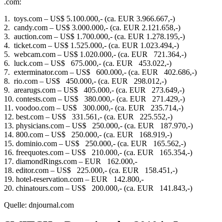
.com:
1. toys.com – US$ 5.100.000,- (ca. EUR 3.966.667,-)
2. candy.com – US$ 3.000.000,- (ca. EUR 2.121.658,-)
3. auction.com – US$ 1.700.000,- (ca. EUR 1.278.195,-)
4. ticket.com – US$ 1.525.000,- (ca. EUR 1.023.494,-)
5. webcam.com – US$ 1.020.000,- (ca. EUR 721.364,-)
6. luck.com – US$ 675.000,- (ca. EUR 453.022,-)
7. exterminator.com – US$ 600.000,- (ca. EUR 402.686,-)
8. rio.com – US$ 450.000,- (ca. EUR 298.012,-)
9. arearugs.com – US$ 405.000,- (ca. EUR 273.649,-)
10. contests.com – US$ 380.000,- (ca. EUR 271.429,-)
11. voodoo.com – US$ 300.000,- (ca. EUR 235.714,-)
12. best.com – US$ 331.561,- (ca. EUR 225.552,-)
13. physicians.com – US$ 250.000,- (ca. EUR 187.970,-)
14. 800.com – US$ 250.000,- (ca. EUR 168.919,-)
15. dominio.com – US$ 250.000,- (ca. EUR 165.562,-)
16. freequotes.com – US$ 210.000,- (ca. EUR 165.354,-)
17. diamondRings.com – EUR 162.000,-
18. editor.com – US$ 225.000,- (ca. EUR 158.451,-)
19. hotel-reservation.com – EUR 142.800,-
20. chinatours.com – US$ 200.000,- (ca. EUR 141.843,-)
Quelle: dnjournal.com