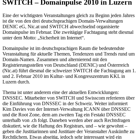
SWITCH – Domainpulse 2010 in Luzern
Eine der wichtigsten Veranstaltungen gleich zu Beginn jeden Jahres
ist die von den drei deutschsprachigen Domain-Verwaltungen
DENIC eG, Nic.at und SWITCH abwechselnd organisierte
Domainpulse im Februar. Die zweitägige Fachtagung steht diesmal
unter dem Motto: „Sicherheit im Internet“.
Domainpulse ist im deutschsprachigen Raum die bedeutendste
Veranstaltung für aktuelle Themen, Tendenzen und Trends rund um
Domain-Namen. Zusammen und alternierend mit den
Registrierungsstellen von Deutschland (DENIC) und Österrreich
(Nic.at) führt diesmal die schweizer SWITCH die Fachtagung am 1.
und 2. Februar 2010 im Kultur- und Kongresszentrum KKL in
Luzern durch.
Thema ist unter anderem eine der aktuellen Entwicklungen:
DNSSEC. Mitarbeiter von SWITCH und Swisscom referieren über
die Einführung von DNSSEC in der Schweiz. Weiter informiert
Kim Davies von der Internet-Verwaltung ICANN über DNSSEC
und die Root Zone, dem am zweiten Tag ein Festakt DNSSEC
unterhalb von .ch folgt. Daneben werden aber auch Rechtsfragen
diskutiert, wie die Haftung des Registrars, und – wie gewohnt –
geben die Justitiarinnen und Justitiare der Veranstalter Auskünfte zu
Rechtlichem. Etwas abseitig, jedoch sehr interessant wird ein