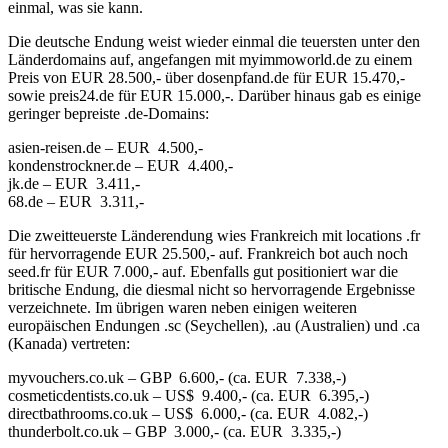
einmal, was sie kann.
Die deutsche Endung weist wieder einmal die teuersten unter den
Länderdomains auf, angefangen mit myimmoworld.de zu einem
Preis von EUR 28.500,- über dosenpfand.de für EUR 15.470,-
sowie preis24.de für EUR 15.000,-. Darüber hinaus gab es einige
geringer bepreiste .de-Domains:
asien-reisen.de – EUR 4.500,-
kondenstrockner.de – EUR 4.400,-
jk.de – EUR 3.411,-
68.de – EUR 3.311,-
Die zweitteuerste Länderendung wies Frankreich mit locations .fr
für hervorragende EUR 25.500,- auf. Frankreich bot auch noch
seed.fr für EUR 7.000,- auf. Ebenfalls gut positioniert war die
britische Endung, die diesmal nicht so hervorragende Ergebnisse
verzeichnete. Im übrigen waren neben einigen weiteren
europäischen Endungen .sc (Seychellen), .au (Australien) und .ca
(Kanada) vertreten:
myvouchers.co.uk – GBP 6.600,- (ca. EUR 7.338,-)
cosmeticdentists.co.uk – US$ 9.400,- (ca. EUR 6.395,-)
directbathrooms.co.uk – US$ 6.000,- (ca. EUR 4.082,-)
thunderbolt.co.uk – GBP 3.000,- (ca. EUR 3.335,-)