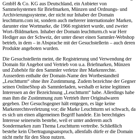
GmbH & Co. KG aus Deutschland, ein Anbieter von
Sammelsystemen für Briefmarken, Münzen und Ordnungs- und
Archivierungssysteme, der nicht nur Inhaber der Domain
leuchtturm.com ist, sondern auch mehrerer internationaler Marken,
darunter eine Wortmarke, die 1966 registriert wurde, und zweier
Wort-/Bildmarken. Inhaber der Domain leuchtturm.ch war Herr
Hediger aus der Schweiz, der unter dieser einen Sammler-Webshop
betrieb, in dem – in Absprache mit der Gesuchstellerin – auch deren
Produkte angeboten wurden.
Die Gesuchstellerin meint, die Registrierung und Verwendung der
Domain für Angebot und Vertrieb von u.a. Briefmarken, Münzen
und Zubehör für den Sammler verletze ihre Markenrechte.
Ausserdem enthalte der Domain-Name den Wortbestandteil
„Leuchtturm“ ohne ihre Zustimmung. Zudem bezeichne der Gegner
seinen OnlineShop als Sammlerladen, weshalb er keine legitimen
Interessen an der Bezeichnung „Leuchtturm“ habe. Allerdings habe
man ihm die Zustimmung zum Vertrieb ihrer Originalwaren
gegeben. Der Gesuchsgegner hält entgegen, es läge keine
Markenrechtsverletzung vor; die Marke Leuchtturm sei schwach, da
es sich um einen allgemeinen Begriff handele. Ein berechtigtes
Interesse seinerseits bestehe, weil er unter anderem auch
Sondermarken zum Thema Leuchtturm vertreibe. Schließlich
bestehe kein Übertragungsanspruch, allenfalls dürfe er die Domain
nicht mehr für den Shop nutzen.