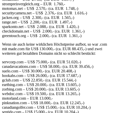
strompreisvergleich.org – EUR 1.760,-
motomax.net – US$ 2.570,- (ca. EUR 1.748,-)
securitycamera.net – US$ 2.376,- (ca. EUR 1.616,-)
jacken.org – US$ 2.300,- (ca. EUR 1.565,-)
range.net – US$ 2.200,- (ca. EUR 1.497,-)
sparkonto.net – US$ 2.088,- (ca. EUR 1.420,-)
checkdomain.net – US$ 2.000,- (ca. EUR 1.361,-)
greentouch.org – US$ 2.000,- (ca. EUR 1.361,-)
Wenn sie auch keine wirklichen Höchstpreise aufbot, so war .com
mit made.com für US$ 130.000,- (ca. EUR 88.435,-) und zwei
weiteren gut bezahlten Domains nicht so schlecht bestückt:
servcorp.com – US$ 75.000,- (ca. EUR 51.020,-)
canadavacations.com – US$ 58.000,- (ca. EUR 39.456,-)
suelo.com – US$ 30.000,- (ca. EUR 20.408,-)
hookahs.com – US$ 26.000,- (ca. EUR 17.687,-)
gclub.com – US$ 22.850,- (ca. EUR 15.544,-)
earthing.com – US$ 20.000,- (ca. EUR 13.605,-)
zorbing.com – US$ 20.000,- (ca. EUR 13.605,-)
webdoc.com – US$ 19.500,- (ca. EUR 13.265,-)
motorland.com – EUR 13.000,-
pinknation.com – US$ 18.000,- (ca. EUR 12.245,-)
canadiangolfer.com – US$ 15.000,- (ca. EUR 10.204,-)
sentido.com – US$ 15.000,- (ca. EUR 10.204,-)