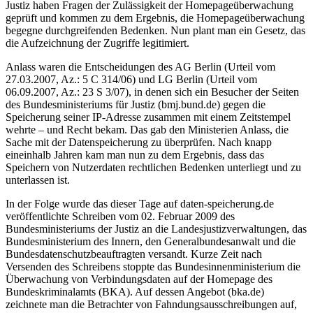
Justiz haben Fragen der Zulässigkeit der Homepageüberwachung
geprüft und kommen zu dem Ergebnis, die Homepageüberwachung
begegne durchgreifenden Bedenken. Nun plant man ein Gesetz, das
die Aufzeichnung der Zugriffe legitimiert.
Anlass waren die Entscheidungen des AG Berlin (Urteil vom
27.03.2007, Az.: 5 C 314/06) und LG Berlin (Urteil vom
06.09.2007, Az.: 23 S 3/07), in denen sich ein Besucher der Seiten
des Bundesministeriums für Justiz (bmj.bund.de) gegen die
Speicherung seiner IP-Adresse zusammen mit einem Zeitstempel
wehrte – und Recht bekam. Das gab den Ministerien Anlass, die
Sache mit der Datenspeicherung zu überprüfen. Nach knapp
eineinhalb Jahren kam man nun zu dem Ergebnis, dass das
Speichern von Nutzerdaten rechtlichen Bedenken unterliegt und zu
unterlassen ist.
In der Folge wurde das dieser Tage auf daten-speicherung.de
veröffentlichte Schreiben vom 02. Februar 2009 des
Bundesministeriums der Justiz an die Landesjustizverwaltungen, das
Bundesministerium des Innern, den Generalbundesanwalt und die
Bundesdatenschutzbeauftragten versandt. Kurze Zeit nach
Versenden des Schreibens stoppte das Bundesinnenministerium die
Überwachung von Verbindungsdaten auf der Homepage des
Bundeskriminalamts (BKA). Auf dessen Angebot (bka.de)
zeichnete man die Betrachter von Fahndungsausschreibungen auf,