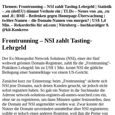
Themen: Frontrunning – NSI zahlt Tasting-Lehrgeld | Statistik
– .eu (dotEU) dämmt Verluste ein | TLDs – Neues von .au, .ru
und .fi | BMI – Bedenken gegen Homepage-Überwachung |
twitter-Namen – die Domain-Namen von morgen? | US$ 1,4
Mio. – Rekorderlös für ad.com | Nürnberg – hochkarätiger 9.
@kit-Konkress
Frontrunning – NSI zahlt Tasting-
Lehrgeld
Der Ex-Monopolist Network Solutions (NSI), einer der fünf
weltweit grössten Domain-Registrare, zahlt für die „Frontrunning“-
Praktiken Lehrgeld: bis zu US$ 1 Mio. kostet NSI die gütliche
Beilegung einer Sammelklage vor einem US-Gericht.
Zunächst kurz zur Erinnerung: beim „Frontrunning“ sicherte sich
NSI jene Domains, nach denen Kunden gesucht, sie jedoch nicht
sofort registriert haben. So gab ein Nutzer in die Suchmaske die
Adresse network-solutions-registers-all-names-searched.com ein,
ohne sie zu registrieren, um dann Minuten später festzustellen, dass
die Domain auf NSI angemeldet worden war. Zwar konnte der
Nutzer die Domain unverändert unmittelbar über NSI registrieren;
wählte er jedoch einen anderen Registrar, weil ihm die Preise von