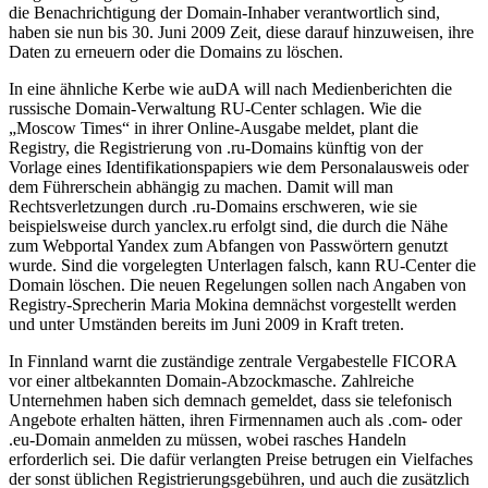
die Benachrichtigung der Domain-Inhaber verantwortlich sind,
haben sie nun bis 30. Juni 2009 Zeit, diese darauf hinzuweisen, ihre
Daten zu erneuern oder die Domains zu löschen.
In eine ähnliche Kerbe wie auDA will nach Medienberichten die
russische Domain-Verwaltung RU-Center schlagen. Wie die
„Moscow Times“ in ihrer Online-Ausgabe meldet, plant die
Registry, die Registrierung von .ru-Domains künftig von der
Vorlage eines Identifikationspapiers wie dem Personalausweis oder
dem Führerschein abhängig zu machen. Damit will man
Rechtsverletzungen durch .ru-Domains erschweren, wie sie
beispielsweise durch yanclex.ru erfolgt sind, die durch die Nähe
zum Webportal Yandex zum Abfangen von Passwörtern genutzt
wurde. Sind die vorgelegten Unterlagen falsch, kann RU-Center die
Domain löschen. Die neuen Regelungen sollen nach Angaben von
Registry-Sprecherin Maria Mokina demnächst vorgestellt werden
und unter Umständen bereits im Juni 2009 in Kraft treten.
In Finnland warnt die zuständige zentrale Vergabestelle FICORA
vor einer altbekannten Domain-Abzockmasche. Zahlreiche
Unternehmen haben sich demnach gemeldet, dass sie telefonisch
Angebote erhalten hätten, ihren Firmennamen auch als .com- oder
.eu-Domain anmelden zu müssen, wobei rasches Handeln
erforderlich sei. Die dafür verlangten Preise betrugen ein Vielfaches
der sonst üblichen Registrierungsgebühren, und auch die zusätzlich