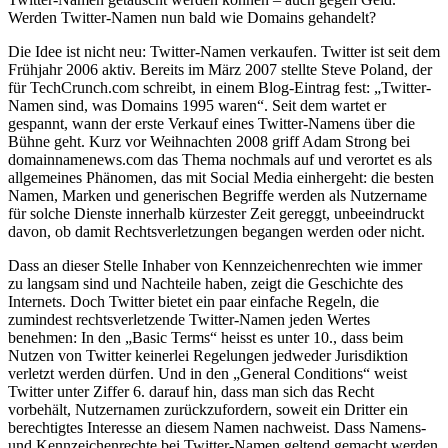
Werden Twitter-Namen nun bald wie Domains gehandelt?
Die Idee ist nicht neu: Twitter-Namen verkaufen. Twitter ist seit dem
Frühjahr 2006 aktiv. Bereits im März 2007 stellte Steve Poland, der
für TechCrunch.com schreibt, in einem Blog-Eintrag fest: „Twitter-
Namen sind, was Domains 1995 waren“. Seit dem wartet er
gespannt, wann der erste Verkauf eines Twitter-Namens über die
Bühne geht. Kurz vor Weihnachten 2008 griff Adam Strong bei
domainnamenews.com das Thema nochmals auf und verortet es als
allgemeines Phänomen, das mit Social Media einhergeht: die besten
Namen, Marken und generischen Begriffe werden als Nutzername
für solche Dienste innerhalb kürzester Zeit gereggt, unbeeindruckt
davon, ob damit Rechtsverletzungen begangen werden oder nicht.
Dass an dieser Stelle Inhaber von Kennzeichenrechten wie immer
zu langsam sind und Nachteile haben, zeigt die Geschichte des
Internets. Doch Twitter bietet ein paar einfache Regeln, die
zumindest rechtsverletzende Twitter-Namen jeden Wertes
benehmen: In den „Basic Terms“ heisst es unter 10., dass beim
Nutzen von Twitter keinerlei Regelungen jedweder Jurisdiktion
verletzt werden dürfen. Und in den „General Conditions“ weist
Twitter unter Ziffer 6. darauf hin, dass man sich das Recht
vorbehält, Nutzernamen zurückzufordern, soweit ein Dritter ein
berechtigtes Interesse an diesem Namen nachweist. Dass Namens-
und Kennzeichenrechte bei Twitter-Namen geltend gemacht werden