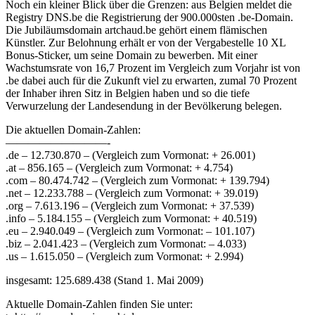
Noch ein kleiner Blick über die Grenzen: aus Belgien meldet die
Registry DNS.be die Registrierung der 900.000sten .be-Domain.
Die Jubiläumsdomain artchaud.be gehört einem flämischen
Künstler. Zur Belohnung erhält er von der Vergabestelle 10 XL
Bonus-Sticker, um seine Domain zu bewerben. Mit einer
Wachstumsrate von 16,7 Prozent im Vergleich zum Vorjahr ist von
.be dabei auch für die Zukunft viel zu erwarten, zumal 70 Prozent
der Inhaber ihren Sitz in Belgien haben und so die tiefe
Verwurzelung der Landesendung in der Bevölkerung belegen.
Die aktuellen Domain-Zahlen:
—————————-
.de – 12.730.870 – (Vergleich zum Vormonat: + 26.001)
.at – 856.165 – (Vergleich zum Vormonat: + 4.754)
.com – 80.474.742 – (Vergleich zum Vormonat: + 139.794)
.net – 12.233.788 – (Vergleich zum Vormonat: + 39.019)
.org – 7.613.196 – (Vergleich zum Vormonat: + 37.539)
.info – 5.184.155 – (Vergleich zum Vormonat: + 40.519)
.eu – 2.940.049 – (Vergleich zum Vormonat: – 101.107)
.biz – 2.041.423 – (Vergleich zum Vormonat: – 4.033)
.us – 1.615.050 – (Vergleich zum Vormonat: + 2.994)
insgesamt: 125.689.438 (Stand 1. Mai 2009)
Aktuelle Domain-Zahlen finden Sie unter: