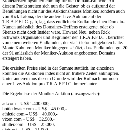
Monetarisierungsunternehmung für die Domain-Branche. An
diesem Punkt streiten sich nun die Geister, ob es aufgrund der
Bemühungen nicht nur des Auktionshauses Moniker, sondern auch
von Rick Latona, der die andere Live-Auktion auf der
T.R.A.F.F.I.C. gab, lag, dass endlich ein Endkunde einen Domain-
Namen anlässlich des Domainer-Treffens ersteigerte, oder ob
Skenzo nicht doch Insider wäre. Howard Neu, neben Rick
Schwartz Organisator und Begründer der T.R.A.F.F.I.C., berichtet
von einem weiteren Endkunden, der via Telefon mitgeboten hätte.
Monte Kahn von Moniker hingegen schätzt, dass Endkunden gut 20
der 91 anlässlich der Moniker-Auktion angebotenen Domains
ersteigert haben.
Die erzielten Preise sind in der Summe stattlich, im einzelnen
konnten die Auktionen indes nicht an frühere Zeiten anknüpfen.
Unter anderem aus diesem Grunde wird der Ruf nach nur noch
einer Live-Auktion pro T.R.A.F.F.I.C. immer lauter.
Die Ergebnisse der Moniker Auktion (auszugsweise):
ad.com – US$ 1.400.000,-
bottledwater.com – US$ 45.000,-
athletic.com – US$ 40.000,-
vixen.com – US$ 32.500,-
shutter.com – US$ 25.000,-
diets.net – US$ 21.000,-