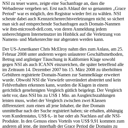
NSI zu teuer waren, zeigte eine Suchanfrage an, dass die
Webadresse vergeben sei. Erst nach Ablauf der so genannten „Grace
Period“ war es möglich, den Registrar wieder frei zu wählen. NSI
scheute dabei auch Kennzeichenrechtsverletzungen nicht; so sichert
man sich auf entsprechende Suchanfragen auch Domain-Nanmen
wie ibm-microsoft-dell.com, von deren Anmeldung jedem
unberechtigtem Internetnutzer im Hinblick auf die Verletzung von
Namens- und Markenrechte nur abgeraten werden kann.
Der US-Amerikaner Chris McElroy nahm dies zum Anlass, am 25.
Februar 2008 unter anderem wegen unlauterer Geschäftsmethoden,
Betrug und arglistiger Täuschung in Kalifornien Klage sowohl
gegen NSI als auch ICANN einzureichen, die später betreffend alle
im Zeitraum 14. Dezember 2007 bis 15. März 2008 zu überhöhten
Gebühren registrierte Domain-Namen zur Sammelklage erweitert
wurde. Obwohl NSI die Vorwürfe unverändert abstreitet und kein
Fehlverhalten erkennen kann, wurden die Klagen in einem
gerichtlich genehmigten Vergleich gütlich beigelegt. Der Vergleich
sieht vor, dass NSI bis zu US$ 1 Mio. an Ausgleichszahlungen
leisten muss, wobei der Vergleich zwischen zwei Klassen
differenziert: zum einen all jene Inhaber, die ihre Domain
unmittelbar nach der Suche registriert haben; sie erhalten, abhängig
vom Kundenstatus, US$ 6,- in bar oder als Nachlass auf alle NSI-
Produkte. In den Genuss eines Vorteils von US$ 9,91 kommen zum
anderen all jene, die innerhalb der Grace Period die Domains zu