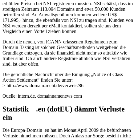
erhöhten Preisen bei NSI registrieren mussten. NSI schätzt, dass im
streitigen Zeitraum 113.094 Domains und etwa 50.000 Kunden
betroffen sind. An Anwaltsgebühren kommen weitere US$
171.995,- hinzu, die ebenfalls von NSI zu tragen sind. Kunden von
NSI werden derzeit per eMail kontaktiert, sollten sie aus dem
Vergleich einen Vorteil ziehen können.
Durch die neuen, von ICANN erlassenen Regelungen zum
Domain-Tasting ist solchen Geschäftsmethoden weitgehend die
Grundlage entzogen, da sie finanziell nicht mehr so attraktiv wie
früher sind. Ob auch andere Registrare ähnlich wie NSI verfahren
sind, ist aber offen.
Die gerichtliche Nachricht über die Einigung „Notice of Class
Action Settlement“ finden Sie unter:
> http://www.domain-recht.de/verweis/86
Quelle: intern.de, domainnamenews.com
Statistik – .eu (dotEU) dämmt Verluste
ein
Die Europa-Domain .eu hat im Monat April 2009 die befürchteten
Verluste hinnehmen müssen. Doch Anlass zur Sorge besteht nicht: