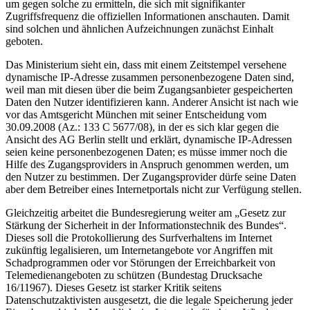
um gegen solche zu ermitteln, die sich mit signifikanter
Zugriffsfrequenz die offiziellen Informationen anschauten. Damit
sind solchen und ähnlichen Aufzeichnungen zunächst Einhalt
geboten.
Das Ministerium sieht ein, dass mit einem Zeitstempel versehene
dynamische IP-Adresse zusammen personenbezogene Daten sind,
weil man mit diesen über die beim Zugangsanbieter gespeicherten
Daten den Nutzer identifizieren kann. Anderer Ansicht ist nach wie
vor das Amtsgericht München mit seiner Entscheidung vom
30.09.2008 (Az.: 133 C 5677/08), in der es sich klar gegen die
Ansicht des AG Berlin stellt und erklärt, dynamische IP-Adressen
seien keine personenbezogenen Daten; es müsse immer noch die
Hilfe des Zugangsproviders in Anspruch genommen werden, um
den Nutzer zu bestimmen. Der Zugangsprovider dürfe seine Daten
aber dem Betreiber eines Internetportals nicht zur Verfügung stellen.
Gleichzeitig arbeitet die Bundesregierung weiter am „Gesetz zur
Stärkung der Sicherheit in der Informationstechnik des Bundes“.
Dieses soll die Protokollierung des Surfverhaltens im Internet
zukünftig legalisieren, um Internetangebote vor Angriffen mit
Schadprogrammen oder vor Störungen der Erreichbarkeit von
Telemedienangeboten zu schützen (Bundestag Drucksache
16/11967). Dieses Gesetz ist starker Kritik seitens
Datenschutzaktivisten ausgesetzt, die die legale Speicherung jeder