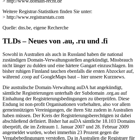
> http://www.domain-recht.de
Weitere Registrar-Statistiken finden Sie unter:
> http://www.registrarstats.com
Quelle: dns.be, eigene Recherche
TLDs – Neues von .au, .ru und .fi
Sowohl in Australien als auch in Russland haben die national
zuständigen Domain-Verwaltungsstellen angekündigt, Missbrauch
nicht länger zu dulden und eine härtere Gangart einzuschlagen. Im
bisher ruhigen Finnland tauchen ebenfalls die ersten Abzocker auf,
während .coop auf GoogleMaps baut – hier unsere Kurznews.
Die australische Domain-Verwaltung auDA hat angekündigt,
sämtliche Registrierungen unterhalb der Subdomain .org.au auf
Einhaltung der Registrierungsbedingungen zu überprüfen. Diese
Endung ist non-profit Organisationen vorbehalten, also vor allem
gemeinnützigen Vereinigungen, die ihren Sitz zudem in Australien
haben müssen. Der Kreis der Registrierungsberechtigten ist dabei
abschließend definiert. Bisher hat auDA sämtliche 18.103 Domains
überprüft, die im Zeitraum 1. Januar 2007 und 28. Februar 2009
angemeldet wurden, wobei immerhin 23 Prozent gegen die
Vergabebedingungen verstoßen. Da in Australien die Registrare für