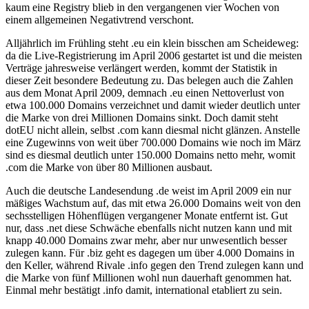
kaum eine Registry blieb in den vergangenen vier Wochen von
einem allgemeinen Negativtrend verschont.
Alljährlich im Frühling steht .eu ein klein bisschen am Scheideweg:
da die Live-Registrierung im April 2006 gestartet ist und die meisten
Verträge jahresweise verlängert werden, kommt der Statistik in
dieser Zeit besondere Bedeutung zu. Das belegen auch die Zahlen
aus dem Monat April 2009, demnach .eu einen Nettoverlust von
etwa 100.000 Domains verzeichnet und damit wieder deutlich unter
die Marke von drei Millionen Domains sinkt. Doch damit steht
dotEU nicht allein, selbst .com kann diesmal nicht glänzen. Anstelle
eine Zugewinns von weit über 700.000 Domains wie noch im März
sind es diesmal deutlich unter 150.000 Domains netto mehr, womit
.com die Marke von über 80 Millionen ausbaut.
Auch die deutsche Landesendung .de weist im April 2009 ein nur
mäßiges Wachstum auf, das mit etwa 26.000 Domains weit von den
sechsstelligen Höhenflügen vergangener Monate entfernt ist. Gut
nur, dass .net diese Schwäche ebenfalls nicht nutzen kann und mit
knapp 40.000 Domains zwar mehr, aber nur unwesentlich besser
zulegen kann. Für .biz geht es dagegen um über 4.000 Domains in
den Keller, während Rivale .info gegen den Trend zulegen kann und
die Marke von fünf Millionen wohl nun dauerhaft genommen hat.
Einmal mehr bestätigt .info damit, international etabliert zu sein.