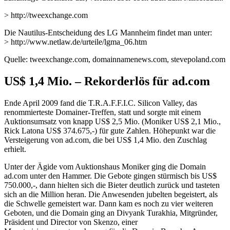
> http://tweexchange.com
Die Nautilus-Entscheidung des LG Mannheim findet man unter:
> http://www.netlaw.de/urteile/lgma_06.htm
Quelle: tweexchange.com, domainnamenews.com, stevepoland.com
US$ 1,4 Mio. – Rekorderlös für ad.com
Ende April 2009 fand die T.R.A.F.F.I.C. Silicon Valley, das
renommierteste Domainer-Treffen, statt und sorgte mit einem
Auktionsumsatz von knapp US$ 2,5 Mio. (Moniker US$ 2,1 Mio.,
Rick Latona US$ 374.675,-) für gute Zahlen. Höhepunkt war die
Versteigerung von ad.com, die bei US$ 1,4 Mio. den Zuschlag
erhielt.
Unter der Ägide vom Auktionshaus Moniker ging die Domain
ad.com unter den Hammer. Die Gebote gingen stürmisch bis US$
750.000,-, dann hielten sich die Bieter deutlich zurück und tasteten
sich an die Million heran. Die Anwesenden jubelten begeistert, als
die Schwelle gemeistert war. Dann kam es noch zu vier weiteren
Geboten, und die Domain ging an Divyank Turakhia, Mitgründer,
Präsident und Director von Skenzo, einer