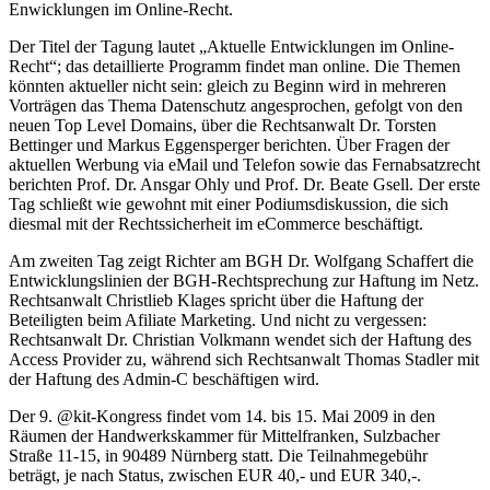
Enwicklungen im Online-Recht.
Der Titel der Tagung lautet „Aktuelle Entwicklungen im Online-
Recht“; das detaillierte Programm findet man online. Die Themen
könnten aktueller nicht sein: gleich zu Beginn wird in mehreren
Vorträgen das Thema Datenschutz angesprochen, gefolgt von den
neuen Top Level Domains, über die Rechtsanwalt Dr. Torsten
Bettinger und Markus Eggensperger berichten. Über Fragen der
aktuellen Werbung via eMail und Telefon sowie das Fernabsatzrecht
berichten Prof. Dr. Ansgar Ohly und Prof. Dr. Beate Gsell. Der erste
Tag schließt wie gewohnt mit einer Podiumsdiskussion, die sich
diesmal mit der Rechtssicherheit im eCommerce beschäftigt.
Am zweiten Tag zeigt Richter am BGH Dr. Wolfgang Schaffert die
Entwicklungslinien der BGH-Rechtsprechung zur Haftung im Netz.
Rechtsanwalt Christlieb Klages spricht über die Haftung der
Beteiligten beim Afiliate Marketing. Und nicht zu vergessen:
Rechtsanwalt Dr. Christian Volkmann wendet sich der Haftung des
Access Provider zu, während sich Rechtsanwalt Thomas Stadler mit
der Haftung des Admin-C beschäftigen wird.
Der 9. @kit-Kongress findet vom 14. bis 15. Mai 2009 in den
Räumen der Handwerkskammer für Mittelfranken, Sulzbacher
Straße 11-15, in 90489 Nürnberg statt. Die Teilnahmegebühr
beträgt, je nach Status, zwischen EUR 40,- und EUR 340,-.