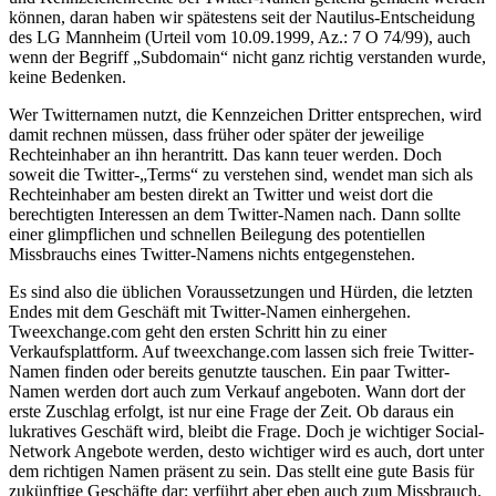
können, daran haben wir spätestens seit der Nautilus-Entscheidung
des LG Mannheim (Urteil vom 10.09.1999, Az.: 7 O 74/99), auch
wenn der Begriff „Subdomain“ nicht ganz richtig verstanden wurde,
keine Bedenken.
Wer Twitternamen nutzt, die Kennzeichen Dritter entsprechen, wird
damit rechnen müssen, dass früher oder später der jeweilige
Rechteinhaber an ihn herantritt. Das kann teuer werden. Doch
soweit die Twitter-„Terms“ zu verstehen sind, wendet man sich als
Rechteinhaber am besten direkt an Twitter und weist dort die
berechtigten Interessen an dem Twitter-Namen nach. Dann sollte
einer glimpflichen und schnellen Beilegung des potentiellen
Missbrauchs eines Twitter-Namens nichts entgegenstehen.
Es sind also die üblichen Voraussetzungen und Hürden, die letzten
Endes mit dem Geschäft mit Twitter-Namen einhergehen.
Tweexchange.com geht den ersten Schritt hin zu einer
Verkaufsplattform. Auf tweexchange.com lassen sich freie Twitter-
Namen finden oder bereits genutzte tauschen. Ein paar Twitter-
Namen werden dort auch zum Verkauf angeboten. Wann dort der
erste Zuschlag erfolgt, ist nur eine Frage der Zeit. Ob daraus ein
lukratives Geschäft wird, bleibt die Frage. Doch je wichtiger Social-
Network Angebote werden, desto wichtiger wird es auch, dort unter
dem richtigen Namen präsent zu sein. Das stellt eine gute Basis für
zukünftige Geschäfte dar; verführt aber eben auch zum Missbrauch.