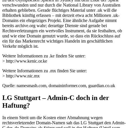
verschwunden und nur durch die National Library von Australien
erhalten geblieben. Gerade flüchtiges Material unter .uk will die
Bibliothek künftig erfassen – mit derzeit etwa acht Millionen .uk-
Domains ein ehrgeiziges Projekt. Eine ähnliche Aufgabe nimmt
bereits archive.org wahr; derartige Dienste sind gerade bei
Rechtsverletzungen ein wertvolles Instrument, da sie festhalten, ob
und wie eine Domain genutzt wurde, so dass ein Rückschluss auf
ein für das Markenrecht wichtiges Handeln im geschäftlichen
Verkehr möglich ist.
Weitere Informationen zu .ke finden Sie unter:
> http://www.kenic.or.ke
Weitere Informationen zu .mx finden Sie unter:
> http://www.nic.mx
Quelle: namesmash.com, domaininformer.com, guardian.co.uk
LG Stuttgart – Admin-C doch in der
Haftung?
In einem Streit um die Kosten einer Abmahnung wegen
rechtsverletzender Domain-Namen sah das LG Stuttgart den Admin-
C der .de-Domains als Störer und voll in der Haftung (Urteil vom