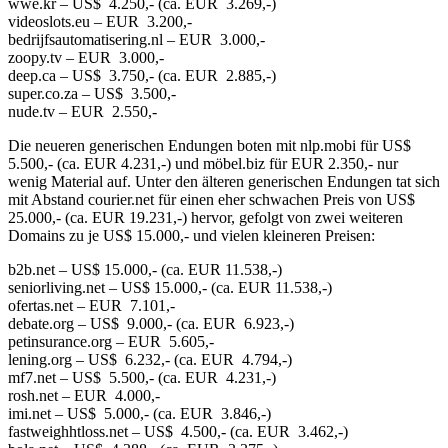
wwe.kr – US$ 4.250,- (ca. EUR 3.269,-)
videoslots.eu – EUR 3.200,-
bedrijfsautomatisering.nl – EUR 3.000,-
zoopy.tv – EUR 3.000,-
deep.ca – US$ 3.750,- (ca. EUR 2.885,-)
super.co.za – US$ 3.500,-
nude.tv – EUR 2.550,-
Die neueren generischen Endungen boten mit nlp.mobi für US$
5.500,- (ca. EUR 4.231,-) und möbel.biz für EUR 2.350,- nur
wenig Material auf. Unter den älteren generischen Endungen tat sich
mit Abstand courier.net für einen eher schwachen Preis von US$
25.000,- (ca. EUR 19.231,-) hervor, gefolgt von zwei weiteren
Domains zu je US$ 15.000,- und vielen kleineren Preisen:
b2b.net – US$ 15.000,- (ca. EUR 11.538,-)
seniorliving.net – US$ 15.000,- (ca. EUR 11.538,-)
ofertas.net – EUR 7.101,-
debate.org – US$ 9.000,- (ca. EUR 6.923,-)
petinsurance.org – EUR 5.605,-
lening.org – US$ 6.232,- (ca. EUR 4.794,-)
mf7.net – US$ 5.500,- (ca. EUR 4.231,-)
rosh.net – EUR 4.000,-
imi.net – US$ 5.000,- (ca. EUR 3.846,-)
fastweighhtloss.net – US$ 4.500,- (ca. EUR 3.462,-)