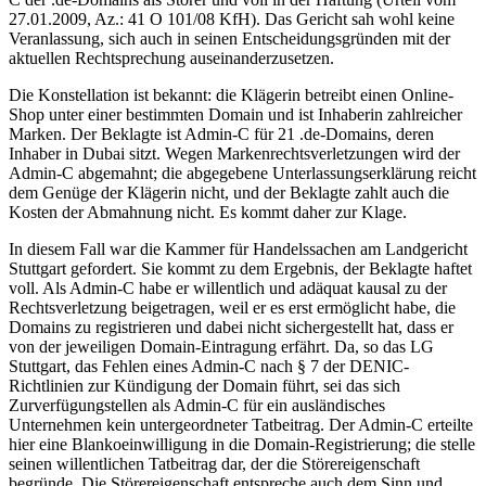
27.01.2009, Az.: 41 O 101/08 KfH). Das Gericht sah wohl keine
Veranlassung, sich auch in seinen Entscheidungsgründen mit der
aktuellen Rechtsprechung auseinanderzusetzen.
Die Konstellation ist bekannt: die Klägerin betreibt einen Online-
Shop unter einer bestimmten Domain und ist Inhaberin zahlreicher
Marken. Der Beklagte ist Admin-C für 21 .de-Domains, deren
Inhaber in Dubai sitzt. Wegen Markenrechtsverletzungen wird der
Admin-C abgemahnt; die abgegebene Unterlassungserklärung reicht
dem Genüge der Klägerin nicht, und der Beklagte zahlt auch die
Kosten der Abmahnung nicht. Es kommt daher zur Klage.
In diesem Fall war die Kammer für Handelssachen am Landgericht
Stuttgart gefordert. Sie kommt zu dem Ergebnis, der Beklagte haftet
voll. Als Admin-C habe er willentlich und adäquat kausal zu der
Rechtsverletzung beigetragen, weil er es erst ermöglicht habe, die
Domains zu registrieren und dabei nicht sichergestellt hat, dass er
von der jeweiligen Domain-Eintragung erfährt. Da, so das LG
Stuttgart, das Fehlen eines Admin-C nach § 7 der DENIC-
Richtlinien zur Kündigung der Domain führt, sei das sich
Zurverfügungstellen als Admin-C für ein ausländisches
Unternehmen kein untergeordneter Tatbeitrag. Der Admin-C erteilte
hier eine Blankoeinwilligung in die Domain-Registrierung; die stelle
seinen willentlichen Tatbeitrag dar, der die Störereigenschaft
begründe. Die Störereigenschaft entspreche auch dem Sinn und