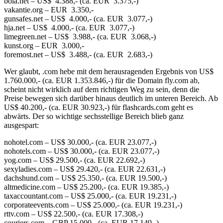
bola.net – US$ 4.388,- (ca. EUR 3.375,-)
vakantie.org – EUR 3.350,-
gunsafes.net – US$ 4.000,- (ca. EUR 3.077,-)
hja.net – US$ 4.000,- (ca. EUR 3.077,-)
limegreen.net – US$ 3.988,- (ca. EUR 3.068,-)
kunst.org – EUR 3.000,-
foremost.net – US$ 3.488,- (ca. EUR 2.683,-)
Wer glaubt, .com hebe mit dem herausragenden Ergebnis von US$
1.760.000,- (ca. EUR 1.353.846,-) für die Domain fly.com ab,
scheint nicht wirklich auf dem richtigen Weg zu sein, denn die
Preise bewegen sich darüber hinaus deutlich im unteren Bereich. Ab
US$ 40.200,- (ca. EUR 30.923,-) für flashcards.com geht es
abwärts. Der so wichtige sechsstellige Bereich blieb ganz
ausgespart:
nohotel.com – US$ 30.000,- (ca. EUR 23.077,-)
nohotels.com – US$ 30.000,- (ca. EUR 23.077,-)
yog.com – US$ 29.500,- (ca. EUR 22.692,-)
sexyladies.com – US$ 29.420,- (ca. EUR 22.631,-)
dachshund.com – US$ 25.350,- (ca. EUR 19.500,-)
altmedicine.com – US$ 25.200,- (ca. EUR 19.385,-)
taxaccountant.com – US$ 25.000,- (ca. EUR 19.231,-)
corporateevents.com – US$ 25.000,- (ca. EUR 19.231,-)
rttv.com – US$ 22.500,- (ca. EUR 17.308,-)
couriers.com – GBP 15.000,- (ca. EUR 17.149,-)