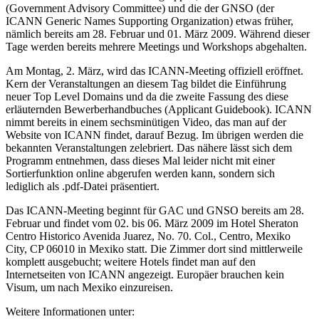
(Government Advisory Committee) und die der GNSO (der
ICANN Generic Names Supporting Organization) etwas früher,
nämlich bereits am 28. Februar und 01. März 2009. Während dieser
Tage werden bereits mehrere Meetings und Workshops abgehalten.
Am Montag, 2. März, wird das ICANN-Meeting offiziell eröffnet.
Kern der Veranstaltungen an diesem Tag bildet die Einführung
neuer Top Level Domains und da die zweite Fassung des diese
erläuternden Bewerberhandbuches (Applicant Guidebook). ICANN
nimmt bereits in einem sechsminütigen Video, das man auf der
Website von ICANN findet, darauf Bezug. Im übrigen werden die
bekannten Veranstaltungen zelebriert. Das nähere lässt sich dem
Programm entnehmen, dass dieses Mal leider nicht mit einer
Sortierfunktion online abgerufen werden kann, sondern sich
lediglich als .pdf-Datei präsentiert.
Das ICANN-Meeting beginnt für GAC und GNSO bereits am 28.
Februar und findet vom 02. bis 06. März 2009 im Hotel Sheraton
Centro Historico Avenida Juarez, No. 70. Col., Centro, Mexiko
City, CP 06010 in Mexiko statt. Die Zimmer dort sind mittlerweile
komplett ausgebucht; weitere Hotels findet man auf den
Internetseiten von ICANN angezeigt. Europäer brauchen kein
Visum, um nach Mexiko einzureisen.
Weitere Informationen unter: