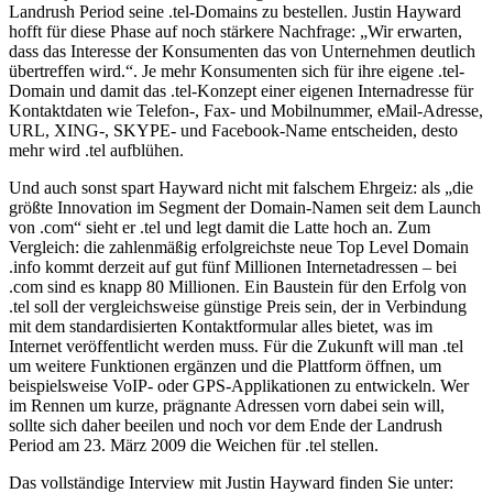
Landrush Period seine .tel-Domains zu bestellen. Justin Hayward
hofft für diese Phase auf noch stärkere Nachfrage: „Wir erwarten,
dass das Interesse der Konsumenten das von Unternehmen deutlich
übertreffen wird.“. Je mehr Konsumenten sich für ihre eigene .tel-
Domain und damit das .tel-Konzept einer eigenen Internadresse für
Kontaktdaten wie Telefon-, Fax- und Mobilnummer, eMail-Adresse,
URL, XING-, SKYPE- und Facebook-Name entscheiden, desto
mehr wird .tel aufblühen.
Und auch sonst spart Hayward nicht mit falschem Ehrgeiz: als „die
größte Innovation im Segment der Domain-Namen seit dem Launch
von .com“ sieht er .tel und legt damit die Latte hoch an. Zum
Vergleich: die zahlenmäßig erfolgreichste neue Top Level Domain
.info kommt derzeit auf gut fünf Millionen Internetadressen – bei
.com sind es knapp 80 Millionen. Ein Baustein für den Erfolg von
.tel soll der vergleichsweise günstige Preis sein, der in Verbindung
mit dem standardisierten Kontaktformular alles bietet, was im
Internet veröffentlicht werden muss. Für die Zukunft will man .tel
um weitere Funktionen ergänzen und die Plattform öffnen, um
beispielsweise VoIP- oder GPS-Applikationen zu entwickeln. Wer
im Rennen um kurze, prägnante Adressen vorn dabei sein will,
sollte sich daher beeilen und noch vor dem Ende der Landrush
Period am 23. März 2009 die Weichen für .tel stellen.
Das vollständige Interview mit Justin Hayward finden Sie unter: