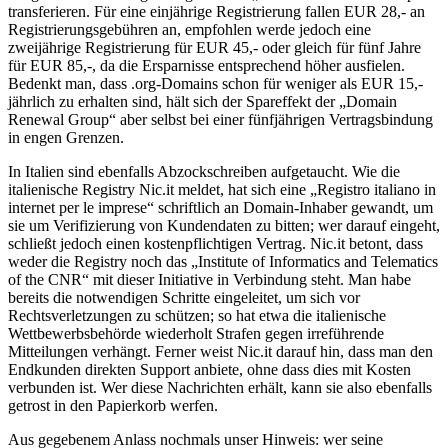
transferieren. Für eine einjährige Registrierung fallen EUR 28,- an
Registrierungsgebühren an, empfohlen werde jedoch eine
zweijährige Registrierung für EUR 45,- oder gleich für fünf Jahre
für EUR 85,-, da die Ersparnisse entsprechend höher ausfielen.
Bedenkt man, dass .org-Domains schon für weniger als EUR 15,-
jährlich zu erhalten sind, hält sich der Spareffekt der „Domain
Renewal Group“ aber selbst bei einer fünfjährigen Vertragsbindung
in engen Grenzen.
In Italien sind ebenfalls Abzockschreiben aufgetaucht. Wie die
italienische Registry Nic.it meldet, hat sich eine „Registro italiano in
internet per le imprese“ schriftlich an Domain-Inhaber gewandt, um
sie um Verifizierung von Kundendaten zu bitten; wer darauf eingeht,
schließt jedoch einen kostenpflichtigen Vertrag. Nic.it betont, dass
weder die Registry noch das „Institute of Informatics and Telematics
of the CNR“ mit dieser Initiative in Verbindung steht. Man habe
bereits die notwendigen Schritte eingeleitet, um sich vor
Rechtsverletzungen zu schützen; so hat etwa die italienische
Wettbewerbsbehörde wiederholt Strafen gegen irreführende
Mitteilungen verhängt. Ferner weist Nic.it darauf hin, dass man den
Endkunden direkten Support anbiete, ohne dass dies mit Kosten
verbunden ist. Wer diese Nachrichten erhält, kann sie also ebenfalls
getrost in den Papierkorb werfen.
Aus gegebenem Anlass nochmals unser Hinweis: wer seine