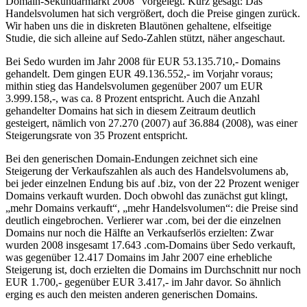
Domain-Sekundärmarkt 2008“ vorgelegt. Kurz gesagt: Das
Handelsvolumen hat sich vergrößert, doch die Preise gingen zurück.
Wir haben uns die in diskreten Blautönen gehaltene, elfseitige
Studie, die sich alleine auf Sedo-Zahlen stützt, näher angeschaut.
Bei Sedo wurden im Jahr 2008 für EUR 53.135.710,- Domains
gehandelt. Dem gingen EUR 49.136.552,- im Vorjahr voraus;
mithin stieg das Handelsvolumen gegenüber 2007 um EUR
3.999.158,-, was ca. 8 Prozent entspricht. Auch die Anzahl
gehandelter Domains hat sich in diesem Zeitraum deutlich
gesteigert, nämlich von 27.270 (2007) auf 36.884 (2008), was einer
Steigerungsrate von 35 Prozent entspricht.
Bei den generischen Domain-Endungen zeichnet sich eine
Steigerung der Verkaufszahlen als auch des Handelsvolumens ab,
bei jeder einzelnen Endung bis auf .biz, von der 22 Prozent weniger
Domains verkauft wurden. Doch obwohl das zunächst gut klingt,
„mehr Domains verkauft“, „mehr Handelsvolumen“: die Preise sind
deutlich eingebrochen. Verlierer war .com, bei der die einzelnen
Domains nur noch die Hälfte an Verkaufserlös erzielten: Zwar
wurden 2008 insgesamt 17.643 .com-Domains über Sedo verkauft,
was gegenüber 12.417 Domains im Jahr 2007 eine erhebliche
Steigerung ist, doch erzielten die Domains im Durchschnitt nur noch
EUR 1.700,- gegenüber EUR 3.417,- im Jahr davor. So ähnlich
erging es auch den meisten anderen generischen Domains.