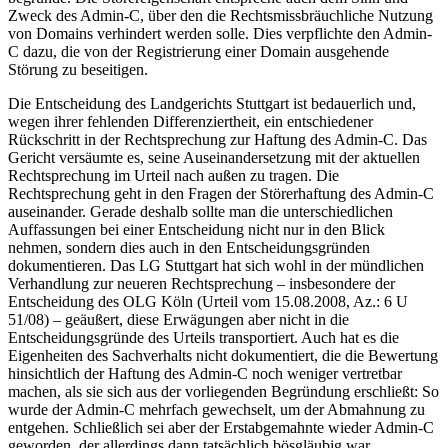
Zweck des Admin-C, über den die Rechtsmissbräuchliche Nutzung
von Domains verhindert werden solle. Dies verpflichte den Admin-
C dazu, die von der Registrierung einer Domain ausgehende
Störung zu beseitigen.
Die Entscheidung des Landgerichts Stuttgart ist bedauerlich und,
wegen ihrer fehlenden Differenziertheit, ein entschiedener
Rückschritt in der Rechtsprechung zur Haftung des Admin-C. Das
Gericht versäumte es, seine Auseinandersetzung mit der aktuellen
Rechtsprechung im Urteil nach außen zu tragen. Die
Rechtsprechung geht in den Fragen der Störerhaftung des Admin-C
auseinander. Gerade deshalb sollte man die unterschiedlichen
Auffassungen bei einer Entscheidung nicht nur in den Blick
nehmen, sondern dies auch in den Entscheidungsgründen
dokumentieren. Das LG Stuttgart hat sich wohl in der mündlichen
Verhandlung zur neueren Rechtsprechung – insbesondere der
Entscheidung des OLG Köln (Urteil vom 15.08.2008, Az.: 6 U
51/08) – geäußert, diese Erwägungen aber nicht in die
Entscheidungsgründe des Urteils transportiert. Auch hat es die
Eigenheiten des Sachverhalts nicht dokumentiert, die die Bewertung
hinsichtlich der Haftung des Admin-C noch weniger vertretbar
machen, als sie sich aus der vorliegenden Begründung erschließt: So
wurde der Admin-C mehrfach gewechselt, um der Abmahnung zu
entgehen. Schließlich sei aber der Erstabgemahnte wieder Admin-C
geworden, der allerdings dann tatsächlich bösgläubig war.