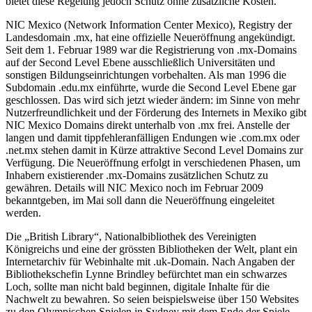
bietet diese Regelung jedoch Schutz ohne zusätzliche Kosten.
NIC Mexico (Network Information Center Mexico), Registry der
Landesdomain .mx, hat eine offizielle Neueröffnung angekündigt.
Seit dem 1. Februar 1989 war die Registrierung von .mx-Domains
auf der Second Level Ebene ausschließlich Universitäten und
sonstigen Bildungseinrichtungen vorbehalten. Als man 1996 die
Subdomain .edu.mx einführte, wurde die Second Level Ebene gar
geschlossen. Das wird sich jetzt wieder ändern: im Sinne von mehr
Nutzerfreundlichkeit und der Förderung des Internets in Mexiko gibt
NIC Mexico Domains direkt unterhalb von .mx frei. Anstelle der
langen und damit tippfehleranfälligen Endungen wie .com.mx oder
.net.mx stehen damit in Kürze attraktive Second Level Domains zur
Verfügung. Die Neueröffnung erfolgt in verschiedenen Phasen, um
Inhabern existierender .mx-Domains zusätzlichen Schutz zu
gewähren. Details will NIC Mexico noch im Februar 2009
bekanntgeben, im Mai soll dann die Neueröffnung eingeleitet
werden.
Die „British Library“, Nationalbibliothek des Vereinigten
Königreichs und eine der grössten Bibliotheken der Welt, plant ein
Internetarchiv für Webinhalte mit .uk-Domain. Nach Angaben der
Bibliothekschefin Lynne Brindley befürchtet man ein schwarzes
Loch, sollte man nicht bald beginnen, digitale Inhalte für die
Nachwelt zu bewahren. So seien beispielsweise über 150 Websites
zu den Olympischen Spielen in Sydney mit dem Ende der Spiele