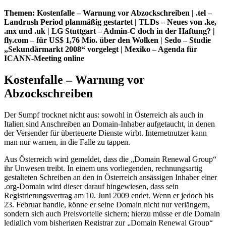
Themen: Kostenfalle – Warnung vor Abzockschreiben | .tel –
Landrush Period planmäßig gestartet | TLDs – Neues von .ke,
.mx und .uk | LG Stuttgart – Admin-C doch in der Haftung? |
fly.com – für US$ 1,76 Mio. über den Wolken | Sedo – Studie
„Sekundärmarkt 2008“ vorgelegt | Mexiko – Agenda für
ICANN-Meeting online
Kostenfalle – Warnung vor
Abzockschreiben
Der Sumpf trocknet nicht aus: sowohl in Österreich als auch in
Italien sind Anschreiben an Domain-Inhaber aufgetaucht, in denen
der Versender für überteuerte Dienste wirbt. Internetnutzer kann
man nur warnen, in die Falle zu tappen.
Aus Österreich wird gemeldet, dass die „Domain Renewal Group“
ihr Unwesen treibt. In einem uns vorliegenden, rechnungsartig
gestalteten Schreiben an den in Österreich ansässigen Inhaber einer
.org-Domain wird dieser darauf hingewiesen, dass sein
Registrierungsvertrag am 10. Juni 2009 endet. Wenn er jedoch bis
23. Februar handle, könne er seine Domain nicht nur verlängern,
sondern sich auch Preisvorteile sichern; hierzu müsse er die Domain
lediglich vom bisherigen Registrar zur „Domain Renewal Group“