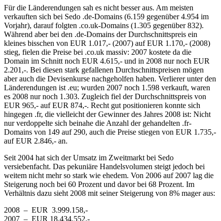
Für die Länderendungen sah es nicht besser aus. Am meisten
verkauften sich bei Sedo .de-Domains (6.159 gegenüber 4.954 im
Vorjahr), darauf folgten .co.uk-Domains (1.305 gegenüber 832).
Während aber bei den .de-Domains der Durchschnittspreis ein
kleines bisschen von EUR 1.017,- (2007) auf EUR 1.170,- (2008)
stieg, fielen die Preise bei .co.uk massiv: 2007 kostete da die
Domain im Schnitt noch EUR 4.615,- und in 2008 nur noch EUR
2.201,-. Bei diesen stark gefallenen Durchschnittspreisen mögen
aber auch die Devisenkurse nachgeholfen haben. Verlierer unter den
Länderendungen ist .eu; wurden 2007 noch 1.598 verkauft, waren
es 2008 nur noch 1.303. Zugleich fiel der Durchschnittspreis von
EUR 965,- auf EUR 874,-. Recht gut positionieren konnte sich
hingegen .fr, die vielleicht der Gewinner des Jahres 2008 ist: Nicht
nur verdoppelte sich beinahe die Anzahl der gehandelten .fr-
Domains von 149 auf 290, auch die Preise stiegen von EUR 1.735,-
auf EUR 2.846,- an.
Seit 2004 hat sich der Umsatz im Zweitmarkt bei Sedo
versiebenfacht. Das pekuniäre Handelsvolumen steigt jedoch bei
weitem nicht mehr so stark wie ehedem. Von 2006 auf 2007 lag die
Steigerung noch bei 60 Prozent und davor bei 68 Prozent. Im
Verhältnis dazu sieht 2008 mit seiner Steigerung von 8% mager aus:
2008 – EUR 3.999.158,-
2007 – EUR 18.434.552,-