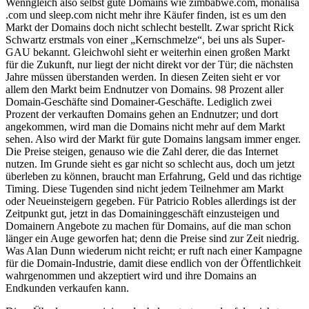
Wenngleich also selbst gute Domains wie zimbabwe.com, monalisa
.com und sleep.com nicht mehr ihre Käufer finden, ist es um den
Markt der Domains doch nicht schlecht bestellt. Zwar spricht Rick
Schwartz erstmals von einer „Kernschmelze“, bei uns als Super-
GAU bekannt. Gleichwohl sieht er weiterhin einen großen Markt
für die Zukunft, nur liegt der nicht direkt vor der Tür; die nächsten
Jahre müssen überstanden werden. In diesen Zeiten sieht er vor
allem den Markt beim Endnutzer von Domains. 98 Prozent aller
Domain-Geschäfte sind Domainer-Geschäfte. Lediglich zwei
Prozent der verkauften Domains gehen an Endnutzer; und dort
angekommen, wird man die Domains nicht mehr auf dem Markt
sehen. Also wird der Markt für gute Domains langsam immer enger.
Die Preise steigen, genauso wie die Zahl derer, die das Internet
nutzen. Im Grunde sieht es gar nicht so schlecht aus, doch um jetzt
überleben zu können, braucht man Erfahrung, Geld und das richtige
Timing. Diese Tugenden sind nicht jedem Teilnehmer am Markt
oder Neueinsteigern gegeben. Für Patricio Robles allerdings ist der
Zeitpunkt gut, jetzt in das Domaininggeschäft einzusteigen und
Domainern Angebote zu machen für Domains, auf die man schon
länger ein Auge geworfen hat; denn die Preise sind zur Zeit niedrig.
Was Alan Dunn wiederum nicht reicht; er ruft nach einer Kampagne
für die Domain-Industrie, damit diese endlich von der Öffentlichkeit
wahrgenommen und akzeptiert wird und ihre Domains an
Endkunden verkaufen kann.