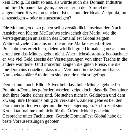
kein Erfolg. Es sieht so aus, als würde auch die Domain-Industrie
und ihre Domainer langsam, aber sicher in den Strudel der
allgemeinen Rezession tauchen. Ist das nun der ideale Zeitpunkt, um
einzusteigen – oder um auszusteigen?
Die Meinungen dazu gehen selbstverständlich auseinander. Nach
Ansicht von Kieren McCarthys schwächelt der Markt, wie die
Versteigerungen anlässlich des DomainFest Global zeigten.
Während viele Domains nur die untere Marke des erhofften
Preisrahmens erreichten, fielen wirklich gute Domains ganz aus und
erreichten das Mindestgebot nicht. Aber nichtsdestotrotz beobachtete
er, wie viel Geld abseits der Versteigerungen von einer Tasche in die
andere wanderte. Und immerhin zeigten die guten Preise, die die
.me-Domains erzielten, dass man Vertrauen in die Zukunft habe.
Nur spektakuläre Auktionen sind gerade nicht so gefragt.
Dem stimmt auch Elliott Silver bei: dass hohe Mindestgebote für
Premium-Domains gefordert werden, zeige doch, dass die Domainer
sich ihrer Sache sicher sind. Sie stehen nicht in Geldnöten und dem
Zwang, ihre Domains billig zu verkaufen. Zudem gehe es bei den
Domainertreffen weniger um die Versteigerungen: 75 Prozent sind
Kontaktaufnahme und nicht für die Öffentlichkeit gedachte
Gespräche unter Fachleuten. Gerade DomainFest Global habe da
beste Voraussetzungen geboten.