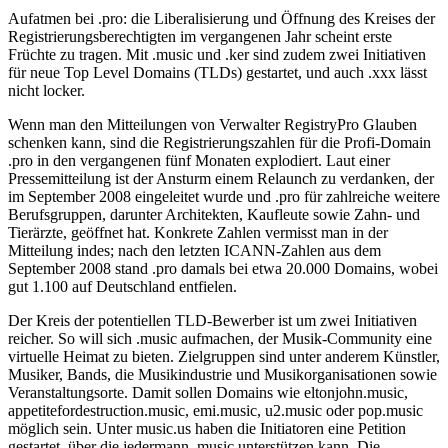
Aufatmen bei .pro: die Liberalisierung und Öffnung des Kreises der
Registrierungsberechtigten im vergangenen Jahr scheint erste
Früchte zu tragen. Mit .music und .ker sind zudem zwei Initiativen
für neue Top Level Domains (TLDs) gestartet, und auch .xxx lässt
nicht locker.
Wenn man den Mitteilungen von Verwalter RegistryPro Glauben
schenken kann, sind die Registrierungszahlen für die Profi-Domain
.pro in den vergangenen fünf Monaten explodiert. Laut einer
Pressemitteilung ist der Ansturm einem Relaunch zu verdanken, der
im September 2008 eingeleitet wurde und .pro für zahlreiche weitere
Berufsgruppen, darunter Architekten, Kaufleute sowie Zahn- und
Tierärzte, geöffnet hat. Konkrete Zahlen vermisst man in der
Mitteilung indes; nach den letzten ICANN-Zahlen aus dem
September 2008 stand .pro damals bei etwa 20.000 Domains, wobei
gut 1.100 auf Deutschland entfielen.
Der Kreis der potentiellen TLD-Bewerber ist um zwei Initiativen
reicher. So will sich .music aufmachen, der Musik-Community eine
virtuelle Heimat zu bieten. Zielgruppen sind unter anderem Künstler,
Musiker, Bands, die Musikindustrie und Musikorganisationen sowie
Veranstaltungsorte. Damit sollen Domains wie eltonjohn.music,
appetitefordestruction.music, emi.music, u2.music oder pop.music
möglich sein. Unter music.us haben die Initiatoren eine Petition
gestartet, über die jedermann .music unterstützen kann. Die