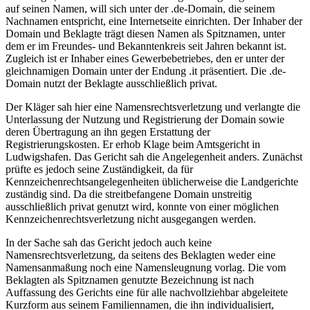
auf seinen Namen, will sich unter der .de-Domain, die seinem
Nachnamen entspricht, eine Internetseite einrichten. Der Inhaber der
Domain und Beklagte trägt diesen Namen als Spitznamen, unter
dem er im Freundes- und Bekanntenkreis seit Jahren bekannt ist.
Zugleich ist er Inhaber eines Gewerbebetriebes, den er unter der
gleichnamigen Domain unter der Endung .it präsentiert. Die .de-
Domain nutzt der Beklagte ausschließlich privat.
Der Kläger sah hier eine Namensrechtsverletzung und verlangte die
Unterlassung der Nutzung und Registrierung der Domain sowie
deren Übertragung an ihn gegen Erstattung der
Registrierungskosten. Er erhob Klage beim Amtsgericht in
Ludwigshafen. Das Gericht sah die Angelegenheit anders. Zunächst
prüfte es jedoch seine Zuständigkeit, da für
Kennzeichenrechtsangelegenheiten üblicherweise die Landgerichte
zuständig sind. Da die streitbefangene Domain unstreitig
ausschließlich privat genutzt wird, konnte von einer möglichen
Kennzeichenrechtsverletzung nicht ausgegangen werden.
In der Sache sah das Gericht jedoch auch keine
Namensrechtsverletzung, da seitens des Beklagten weder eine
Namensanmaßung noch eine Namensleugnung vorlag. Die vom
Beklagten als Spitznamen genutzte Bezeichnung ist nach
Auffassung des Gerichts eine für alle nachvollziehbar abgeleitete
Kurzform aus seinem Familiennamen, die ihn individualisiert,