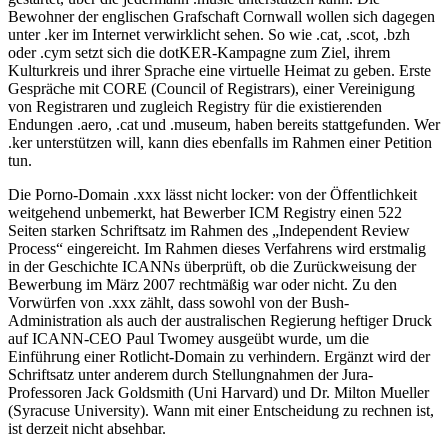
Bewohner der englischen Grafschaft Cornwall wollen sich dagegen
unter .ker im Internet verwirklicht sehen. So wie .cat, .scot, .bzh
oder .cym setzt sich die dotKER-Kampagne zum Ziel, ihrem
Kulturkreis und ihrer Sprache eine virtuelle Heimat zu geben. Erste
Gespräche mit CORE (Council of Registrars), einer Vereinigung
von Registraren und zugleich Registry für die existierenden
Endungen .aero, .cat und .museum, haben bereits stattgefunden. Wer
.ker unterstützen will, kann dies ebenfalls im Rahmen einer Petition
tun.
Die Porno-Domain .xxx lässt nicht locker: von der Öffentlichkeit
weitgehend unbemerkt, hat Bewerber ICM Registry einen 522
Seiten starken Schriftsatz im Rahmen des „Independent Review
Process“ eingereicht. Im Rahmen dieses Verfahrens wird erstmalig
in der Geschichte ICANNs überprüft, ob die Zurückweisung der
Bewerbung im März 2007 rechtmäßig war oder nicht. Zu den
Vorwürfen von .xxx zählt, dass sowohl von der Bush-
Administration als auch der australischen Regierung heftiger Druck
auf ICANN-CEO Paul Twomey ausgeübt wurde, um die
Einführung einer Rotlicht-Domain zu verhindern. Ergänzt wird der
Schriftsatz unter anderem durch Stellungnahmen der Jura-
Professoren Jack Goldsmith (Uni Harvard) und Dr. Milton Mueller
(Syracuse University). Wann mit einer Entscheidung zu rechnen ist,
ist derzeit nicht absehbar.