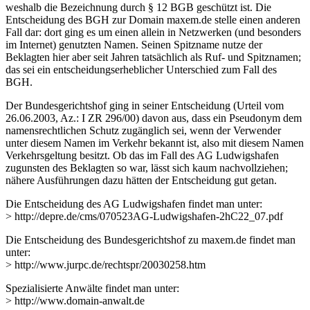
weshalb die Bezeichnung durch § 12 BGB geschützt ist. Die
Entscheidung des BGH zur Domain maxem.de stelle einen anderen
Fall dar: dort ging es um einen allein in Netzwerken (und besonders
im Internet) genutzten Namen. Seinen Spitzname nutze der
Beklagten hier aber seit Jahren tatsächlich als Ruf- und Spitznamen;
das sei ein entscheidungserheblicher Unterschied zum Fall des
BGH.
Der Bundesgerichtshof ging in seiner Entscheidung (Urteil vom
26.06.2003, Az.: I ZR 296/00) davon aus, dass ein Pseudonym dem
namensrechtlichen Schutz zugänglich sei, wenn der Verwender
unter diesem Namen im Verkehr bekannt ist, also mit diesem Namen
Verkehrsgeltung besitzt. Ob das im Fall des AG Ludwigshafen
zugunsten des Beklagten so war, lässt sich kaum nachvollziehen;
nähere Ausführungen dazu hätten der Entscheidung gut getan.
Die Entscheidung des AG Ludwigshafen findet man unter:
> http://depre.de/cms/070523AG-Ludwigshafen-2hC22_07.pdf
Die Entscheidung des Bundesgerichtshof zu maxem.de findet man
unter:
> http://www.jurpc.de/rechtspr/20030258.htm
Spezialisierte Anwälte findet man unter:
> http://www.domain-anwalt.de