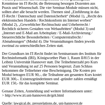
Kenntnisse im IT-Recht; die Betreuung besorgen Dozenten aus
Praxis und Wissenschaft. Die vier Seminar-Module müssen nicht,
sollten aber alle besucht werden. Themen sind „Einführung in das
IT-Recht / Datenschutz und Datensicherheit“ (Modul 1), „Recht des
elektronischen Handels / Rechtskonform im Internet werben“
(Modul 2), „Gewerblicher Rechtsschutz und Urheberrecht /
Rechtlich sicheres Gestalten von Webauftritten“ (Modul 3) und
„Internet und E-Mail am Arbeitsplatz / E-Mail-Archivierung /
Steuerrechtliche Besonderheiten / Computerstrafrecht /
Abmahnungen“ (Modul 4). Die Veranstaltungen finden jeweils
zweimal zu unterschiedlichen Zeiten statt.
Der Grundkurs im IT-Recht findet im Seminarraum des Instituts für
Rechtsinformatik (IRI), Königworther Platz 1, Raum II/815 in der
Leibniz Universität Hannover statt. Die Teilnehmerzahl pro Kurs
und Veranstaltung ist auf 25 Personen begrenzt. Zum Schluss
bekommen die Teilnehmer eine Bescheinigung. Die Kosten pro
Modul betragen EUR 90,-, die Teilnahme am gesamten Kurs kostet
EUR 300,-. Existenzgründerinnen und -gründer zahlen ermäßigt
EUR 150,- für das komplette Seminar.
Genaue Zeiten, Anmeldung und weitere Informationen unter:
> http://www.iri.uni-hannover.de/grit.html
Quelle: lawgical.de, pressrelations.de, uni-hannover.de