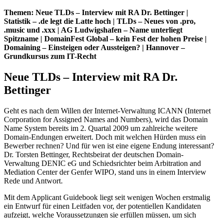
Themen: Neue TLDs – Interview mit RA Dr. Bettinger |
Statistik – .de legt die Latte hoch | TLDs – Neues von .pro,
.music und .xxx | AG Ludwigshafen – Name unterliegt
Spitzname | DomainFest Global – kein Fest der hohen Preise |
Domaining – Einsteigen oder Aussteigen? | Hannover –
Grundkursus zum IT-Recht
Neue TLDs – Interview mit RA Dr.
Bettinger
Geht es nach dem Willen der Internet-Verwaltung ICANN (Internet
Corporation for Assigned Names and Numbers), wird das Domain
Name System bereits im 2. Quartal 2009 um zahlreiche weitere
Domain-Endungen erweitert. Doch mit welchen Hürden muss ein
Bewerber rechnen? Und für wen ist eine eigene Endung interessant?
Dr. Torsten Bettinger, Rechtsbeirat der deutschen Domain-
Verwaltung DENIC eG und Schiedsrichter beim Arbitration and
Mediation Center der Genfer WIPO, stand uns in einem Interview
Rede und Antwort.
Mit dem Applicant Guidebook liegt seit wenigen Wochen erstmalig
ein Entwurf für einen Leitfaden vor, der potentiellen Kandidaten
aufzeigt, welche Voraussetzungen sie erfüllen müssen, um sich