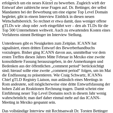
erfolgreich um ein neues Kürzel zu bewerben. Zugleich wirft der
Entwurf aber zahlreiche neue Fragen auf. Dr. Bettinger, der selbst
Mandanten bei der Bewerbung um eine eigene Top Level Domain
begleitet, gibt in einem Interview Einblick in diesen neuen
Wirtschaftsbereich. So rechnet er etwa damit, dass weniger offene
gTLDs wie .shop oder .web eingeführt wer – den als TLDs für die
Top 500 Unternehmen weltweit. Auch zu erwartenden Kosten eines
Verfahrens nimmt Bettinger im Interview Stellung.
Unterdessen gibt es Neuigkeiten zum Zeitplan. ICANN hat
signalisiert, einen dritten Entwurf des Bewerberhandbuchs
vorzulegen. Bisher ging ICANN davon aus, unmittelbar vor dem
ersten Treffen diesen Jahres Mitte Februar in Mexiko eine zweite
konsolidierte Fassung herauszugeben, in der Anmerkungen und
Bedenken aus der öffentlichen „comment period“ berücksichtigt
sind; hierauf sollte eine zweite „comment period“ folgen, um im Mai
die Endfassung zu präsentieren. Wie Craig Schwartz, ICANNs
Chief gTLD Registry Liaison, nun anlässlich eines Meetings in
Rom andeutete, soll möglicherweise eine dritte Entwurfsfassung der
hohen Zahl an Reaktionen Rechnung tragen. Damit scheint eine
Einführung neuer Top Level Domains noch in diesem Jahr wenig
wahrscheinlich; man darf daher einmal mehr auf das ICANN-
Meeting in Mexiko gespannt sein.
Das vollständige Interview mit Rechtsanwalt Dr. Torsten Bettinger