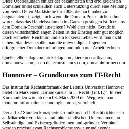
Diese Überlegungen einiger der bekanntesten und erfolgreichsten
Domainer findet schließlich auch Unterstützung durch eine Meldung
von Sedo. Deren Marktstudie für 2008, die noch näher zu
begutachten ist, zeigt, auch wenn die Domain-Preise nicht so hoch
waren, dass das Handelsvolumen im Ganzen gestiegen ist. Jetzt aus
dem Domain-Geschäft aussteigen? Wohl eher nicht. Gerade in
diesen wirtschaftlich engen Zeiten ist der Einstieg sehr gut möglich.
Doch schnellen Reichtum und ein lockeres Leben wird man nicht
haben. Stattdessen sollte man die notwendigen Tugenden
erfolgreicher Domainer mitbringen und mit harter Arbeit rechnen.
Quelle: elliotsblog.com, ricksblog.com, kierenmccarthy.com,
domainnews.com, sedo.de, econsultancy.com, domaininformer.com
Hannover – Grundkursus zum IT-Recht
Das Institut für Rechtsinformatik der Leibniz Universität Hannover
bietet im März einen „Grundkursus im IT-Recht (Gr.I.T.)“. In vier
Kursmodulen wird ab dem 03. März 2009 der Weg, wie man
moderne Informationstechnologien nutzt, vermittelt.
Der auf 32 Stunden konzipierte Grundkurs im IT-Recht richtet sich
an Mitarbeiter von klein- und mittelständischen Unternehmen, an
Selbständige und Existenzgründerinnen und -gründer. Vermittelt
werden praxisrelevant Rechtsprobleme sowie grundlegende