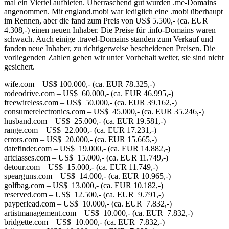
mal ein Viertel aufbieten. Überraschend gut wurden .me-Domains
angenommen. Mit england.mobi war lediglich eine .mobi überhaupt
im Rennen, aber die fand zum Preis von US$ 5.500,- (ca. EUR
4.308,-) einen neuen Inhaber. Die Preise für .info-Domains waren
schwach. Auch einige .travel-Domains standen zum Verkauf und
fanden neue Inhaber, zu richtigerweise bescheidenen Preisen. Die
vorliegenden Zahlen geben wir unter Vorbehalt weiter, sie sind nicht
gesichert.
wife.com – US$ 100.000,- (ca. EUR 78.325,-)
rodeodrive.com – US$ 60.000,- (ca. EUR 46.995,-)
freewireless.com – US$ 50.000,- (ca. EUR 39.162,-)
consumerelectronics.com – US$ 45.000,- (ca. EUR 35.246,-)
husband.com – US$ 25.000,- (ca. EUR 19.581,-)
range.com – US$ 22.000,- (ca. EUR 17.231,-)
errors.com – US$ 20.000,- (ca. EUR 15.665,-)
datefinder.com – US$ 19.000,- (ca. EUR 14.882,-)
artclasses.com – US$ 15.000,- (ca. EUR 11.749,-)
detour.com – US$ 15.000,- (ca. EUR 11.749,-)
spearguns.com – US$ 14.000,- (ca. EUR 10.965,-)
golfbag.com – US$ 13.000,- (ca. EUR 10.182,-)
reserved.com – US$ 12.500,- (ca. EUR 9.791,-)
payperlead.com – US$ 10.000,- (ca. EUR 7.832,-)
artistmanagement.com – US$ 10.000,- (ca. EUR 7.832,-)
bridgette.com – US$ 10.000,- (ca. EUR 7.832,-)