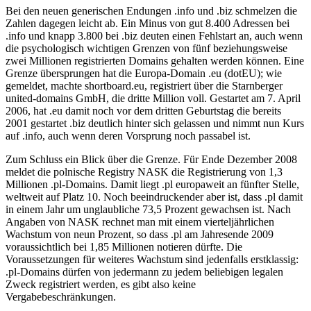
Bei den neuen generischen Endungen .info und .biz schmelzen die
Zahlen dagegen leicht ab. Ein Minus von gut 8.400 Adressen bei
.info und knapp 3.800 bei .biz deuten einen Fehlstart an, auch wenn
die psychologisch wichtigen Grenzen von fünf beziehungsweise
zwei Millionen registrierten Domains gehalten werden können. Eine
Grenze übersprungen hat die Europa-Domain .eu (dotEU); wie
gemeldet, machte shortboard.eu, registriert über die Starnberger
united-domains GmbH, die dritte Million voll. Gestartet am 7. April
2006, hat .eu damit noch vor dem dritten Geburtstag die bereits
2001 gestartet .biz deutlich hinter sich gelassen und nimmt nun Kurs
auf .info, auch wenn deren Vorsprung noch passabel ist.
Zum Schluss ein Blick über die Grenze. Für Ende Dezember 2008
meldet die polnische Registry NASK die Registrierung von 1,3
Millionen .pl-Domains. Damit liegt .pl europaweit an fünfter Stelle,
weltweit auf Platz 10. Noch beeindruckender aber ist, dass .pl damit
in einem Jahr um unglaubliche 73,5 Prozent gewachsen ist. Nach
Angaben von NASK rechnet man mit einem vierteljährlichen
Wachstum von neun Prozent, so dass .pl am Jahresende 2009
voraussichtlich bei 1,85 Millionen notieren dürfte. Die
Voraussetzungen für weiteres Wachstum sind jedenfalls erstklassig:
.pl-Domains dürfen von jedermann zu jedem beliebigen legalen
Zweck registriert werden, es gibt also keine
Vergabebeschränkungen.