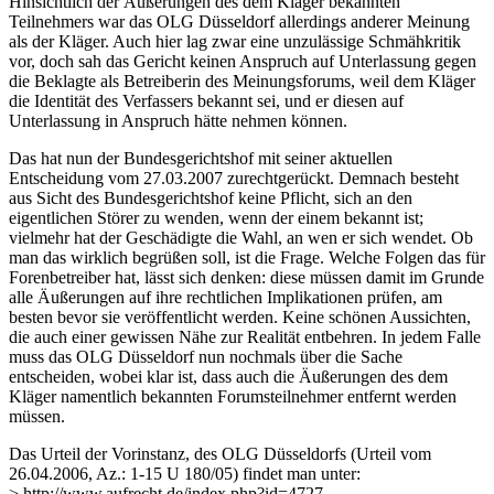
Hinsichtlich der Äußerungen des dem Kläger bekannten
Teilnehmers war das OLG Düsseldorf allerdings anderer Meinung
als der Kläger. Auch hier lag zwar eine unzulässige Schmähkritik
vor, doch sah das Gericht keinen Anspruch auf Unterlassung gegen
die Beklagte als Betreiberin des Meinungsforums, weil dem Kläger
die Identität des Verfassers bekannt sei, und er diesen auf
Unterlassung in Anspruch hätte nehmen können.
Das hat nun der Bundesgerichtshof mit seiner aktuellen
Entscheidung vom 27.03.2007 zurechtgerückt. Demnach besteht
aus Sicht des Bundesgerichtshof keine Pflicht, sich an den
eigentlichen Störer zu wenden, wenn der einem bekannt ist;
vielmehr hat der Geschädigte die Wahl, an wen er sich wendet. Ob
man das wirklich begrüßen soll, ist die Frage. Welche Folgen das für
Forenbetreiber hat, lässt sich denken: diese müssen damit im Grunde
alle Äußerungen auf ihre rechtlichen Implikationen prüfen, am
besten bevor sie veröffentlicht werden. Keine schönen Aussichten,
die auch einer gewissen Nähe zur Realität entbehren. In jedem Falle
muss das OLG Düsseldorf nun nochmals über die Sache
entscheiden, wobei klar ist, dass auch die Äußerungen des dem
Kläger namentlich bekannten Forumsteilnehmer entfernt werden
müssen.
Das Urteil der Vorinstanz, des OLG Düsseldorfs (Urteil vom
26.04.2006, Az.: 1-15 U 180/05) findet man unter:
> http://www.aufrecht.de/index.php?id=4727