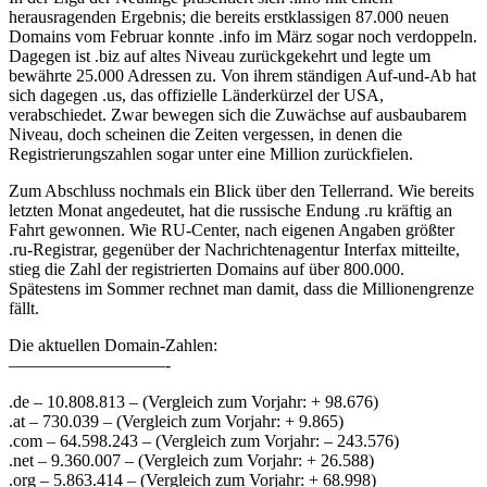
herausragenden Ergebnis; die bereits erstklassigen 87.000 neuen
Domains vom Februar konnte .info im März sogar noch verdoppeln.
Dagegen ist .biz auf altes Niveau zurückgekehrt und legte um
bewährte 25.000 Adressen zu. Von ihrem ständigen Auf-und-Ab hat
sich dagegen .us, das offizielle Länderkürzel der USA,
verabschiedet. Zwar bewegen sich die Zuwächse auf ausbaubarem
Niveau, doch scheinen die Zeiten vergessen, in denen die
Registrierungszahlen sogar unter eine Million zurückfielen.
Zum Abschluss nochmals ein Blick über den Tellerrand. Wie bereits
letzten Monat angedeutet, hat die russische Endung .ru kräftig an
Fahrt gewonnen. Wie RU-Center, nach eigenen Angaben größter
.ru-Registrar, gegenüber der Nachrichtenagentur Interfax mitteilte,
stieg die Zahl der registrierten Domains auf über 800.000.
Spätestens im Sommer rechnet man damit, dass die Millionengrenze
fällt.
Die aktuellen Domain-Zahlen:
—————————-
.de – 10.808.813 – (Vergleich zum Vorjahr: + 98.676)
.at – 730.039 – (Vergleich zum Vorjahr: + 9.865)
.com – 64.598.243 – (Vergleich zum Vorjahr: – 243.576)
.net – 9.360.007 – (Vergleich zum Vorjahr: + 26.588)
.org – 5.863.414 – (Vergleich zum Vorjahr: + 68.998)