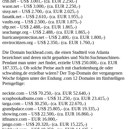
crib.net – US$ 3.001,- (ca. EUR 2.250,-)
waon.net – US$ 3.000,- (ca. EUR 2.250,-)
sissy.net – US$ 2.700,- (ca. EUR 2.025,-)
fanatik.net – US$ 2.610,- (ca. EUR 1.955,-)
vaults.org – US$ 2.500,- (ca. EUR 1.875,-)
sftp.net – US$ 2.488,- (ca. EUR 1.865,-)
seachange.org – US$ 2.488,- (ca. EUR 1.865,-)
hurricaneprotection.net – US$ 2.400,- (ca. EUR 1.800,-)
envirocitizen.org – US$ 2.350,- (ca. EUR 1.760,-)
Die Domain buckhead.com, die einen Stadtteil von Atlanta
bezeichnet und deren nicht geparktes und Nicht-Suchmaschinen-
Pendant man unter .net findet, erzielte US$ 250.000,- (ca. EUR
187.335,-). Ob solche Preise auch mit charlottenburg.de oder
schwabing.de erzielbar wären? Der Top-Domain der vergangenen
Woche folgten unter der Endung .com 12 Domains im fünfstelligen
Preisgefüge:
necktie.com – US$ 70.250,- (ca. EUR 52.640,-)
scrapbookalbums.com – US$ 31.250,- (ca. EUR 23.415,-)
targa.com – US$ 30.250,- (ca. EUR 22.670,-)
grandpalace.com – US$ 25.805,- (ca. EUR 19.335,-)
showing.com – US$ 22.500,- (ca. EUR 16.860,-)
itfinance.com – EUR 16.000,-
jango.com – US$ 20.320,- (ca. EUR 15.225,-)