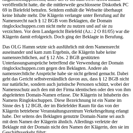
veröffentlicht hatte, die die mittlerweile geschlossene Diskothek PC
69 in Bielefeld betrafen. Seitdem enthält die Webseite überhaupt
keine Inhalte mehr. Die Klägerin verlangte unter Berufung auf ihr
Namensrecht nach § 12 BGB vom Beklagten, die Domain
ringlockschuppen.com nicht mehr zu nutzen und auf sie zu
verzichten. Vor dem Landgericht Bielefeld (Az.: 2 O 81/05) war die
Klägerin damit erfolgreich. Doch ging der Beklagte in Berufung.
Das OLG Hamm setzte sich ausführlich mit dem Namensrecht
auseinander und kam zum Ergebnis, die Klägerin habe keine
namensrechtlichen, auf § 12 Abs. 2 BGB gestützten
Unterlassungsansprüche betreffend die Verwendung der Domain
ringlockschuppen.com gegen den Beklagten. Andere als
namensrechtliche Ansprüche habe sie nicht geltend gemacht. Dabei
geht das Gericht selbstverständlich davon aus, dass § 12 BGB nicht
nur natürliche, sondern auch juristische Personen schützt, wobei der
Namensschutz auch den mit der Firma identischen oder den von ihm
abgeleiteten Domain-Namen erfasse. Die Klägerin ist Inhaberin des
Namens Ringlokschuppen. Diese Bezeichnung ist ein Name im
Sinne des § 12 BGB, der im Bielefelder Raum für das von der
Klägerin betriebene Veranstaltungszentrum Verkehrsgeltung erlangt
habe. Der seitens des Beklagten genutzte Domain-Name sei auch
mit dem Namen der Klägerin ähnlich. Allerdings verletzte der
Beklagte mit der Domain nicht den Namen der Klägerin, den sie im
Geschäftsverkehr führt: