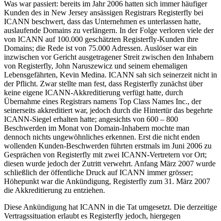
Was war passiert: bereits im Jahr 2006 hatten sich immer häufiger
Kunden des in New Jersey ansässigen Registrars Registerfly bei
ICANN beschwert, dass das Unternehmen es unterlassen hatte,
auslaufende Domains zu verlängern. In der Folge verloren viele der
von ICANN auf 100.000 geschätzten Registerfly-Kunden ihre
Domains; die Rede ist von 75.000 Adressen. Auslöser war ein
inzwischen vor Gericht ausgetragener Streit zwischen den Inhabern
von Registerfly, John Naruszewicz und seinem ehemaligen
Lebensgefährten, Kevin Medina. ICANN sah sich seinerzeit nicht in
der Pflicht. Zwar stellte man fest, dass Registerfly zunächst über
keine eigene ICANN-Akkreditierung verfügt hatte, durch
Übernahme eines Registrars namens Top Class Names Inc., der
seinerseits akkreditiert war, jedoch durch die Hintertür das begehrte
ICANN-Siegel erhalten hatte; angesichts von 600 – 800
Beschwerden im Monat von Domain-Inhabern mochte man
dennoch nichts ungewöhnliches erkennen. Erst die nicht enden
wollenden Kunden-Beschwerden führten erstmals im Juni 2006 zu
Gesprächen von Registerfly mit zwei ICANN-Vertretern vor Ort;
diesen wurde jedoch der Zutritt verwehrt. Anfang März 2007 wurde
schließlich der öffentliche Druck auf ICANN immer grösser;
Höhepunkt war die Ankündigung, Registerfly zum 31. März 2007
die Akkreditierung zu entziehen.
Diese Ankündigung hat ICANN in die Tat umgesetzt. Die derzeitige
Vertragssituation erlaubt es Registerfly jedoch, hiergegen