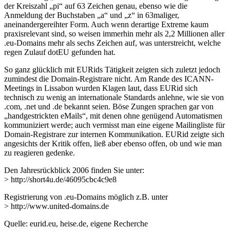
der Kreiszahl „pi“ auf 63 Zeichen genau, ebenso wie die
Anmeldung der Buchstaben „a“ und „z“ in 63maliger,
aneinandergereihter Form. Auch wenn derartige Extreme kaum
praxisrelevant sind, so weisen immerhin mehr als 2,2 Millionen aller
.eu-Domains mehr als sechs Zeichen auf, was unterstreicht, welche
regen Zulauf dotEU gefunden hat.
So ganz glücklich mit EURids Tätigkeit zeigten sich zuletzt jedoch
zumindest die Domain-Registrare nicht. Am Rande des ICANN-
Meetings in Lissabon wurden Klagen laut, dass EURid sich
technisch zu wenig an internationale Standards anlehne, wie sie von
.com, .net und .de bekannt seien. Böse Zungen sprachen gar von
„handgestrickten eMails“, mit denen ohne genügend Automatismen
kommuniziert werde; auch vermisst man eine eigene Mailingliste für
Domain-Registrare zur internen Kommunikation. EURid zeigte sich
angesichts der Kritik offen, ließ aber ebenso offen, ob und wie man
zu reagieren gedenke.
Den Jahresrückblick 2006 finden Sie unter:
> http://short4u.de/46095cbc4c9e8
Registrierung von .eu-Domains möglich z.B. unter
> http://www.united-domains.de
Quelle: eurid.eu, heise.de, eigene Recherche