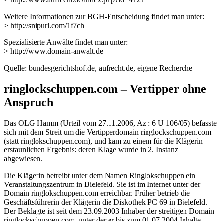
Weitere Informationen zur BGH-Entscheidung findet man unter:
> http://snipurl.com/1f7ch
Spezialisierte Anwälte findet man unter:
> http://www.domain-anwalt.de
Quelle: bundesgerichtshof.de, aufrecht.de, eigene Recherche
ringlockschuppen.com – Vertipper ohne
Anspruch
Das OLG Hamm (Urteil vom 27.11.2006, Az.: 6 U 106/05) befasste
sich mit dem Streit um die Vertipperdomain ringlockschuppen.com
(statt ringlokschuppen.com), und kam zu einem für die Klägerin
erstaunlichen Ergebnis: deren Klage wurde in 2. Instanz
abgewiesen.
Die Klägerin betreibt unter dem Namen Ringlokschuppen ein
Veranstaltungszentrum in Bielefeld. Sie ist im Internet unter der
Domain ringlokschuppen.com erreichbar. Früher betrieb die
Geschäftsführerin der Klägerin die Diskothek PC 69 in Bielefeld.
Der Beklagte ist seit dem 23.09.2003 Inhaber der streitigen Domain
ringlockschuppen.com, unter der er bis zum 01.07.2004 Inhalte