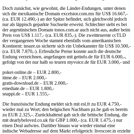
Doch zunächst, wie gewohnt, die Länder-Endungen, unter denen
sich die mexikanische Domain excelsior.com.mx für US$ 16.667,-
(ca. EUR 12.490,-) an der Spitze befindet, sich gleichwohl jedoch
nur als läppisch geparkte Suchseite erweist. Schlechter sieht es bei
der argentinischen Domain tonos.com.ar auch nicht aus, außer beim
Preis von US$ 1.117,- (ca. EUR 835,-). Die zweitteuerste ccTLD
der vergangenen Woche stammt ebenfalls vom amerikanischen
Kontinent: insure.us sicherte sich ein Unbekannter für US$ 10.500,-
(ca. EUR 7.870,-). Erfreuliche Preise konnte auch die deutsche
Endung verzeichnen, angefangen mit getinfo.de für EUR 6.000,-,
gefolgt von der nur halb so teuren myvoice.de für EUR 3.000,- und
poker-online.de – EUR 2.800,-
itime.de – EUR 2.000,-
gratis-download.de – EUR 2.000,-
emediate.de – EUR 1.800,-
snappi.de – EUR 1.555,-
Die französische Endung meldet sich mit esl.fr zu EUR 4.750,-
wieder mal zu Wort; den belgischen Nachbarn pz.be gab es bereits
zu EUR 2.325,-. Zurückhaltend gab sich die britische Endung, die
mit dearlybeloved.co.uk für GBP 1.000,- (ca. EUR 1.475,-) nur
einen Deal aufwies. Darüber hinaus war wieder einmal eine
indische Webadresse auf dem Markt erfolgreich: livescore.in erzielte