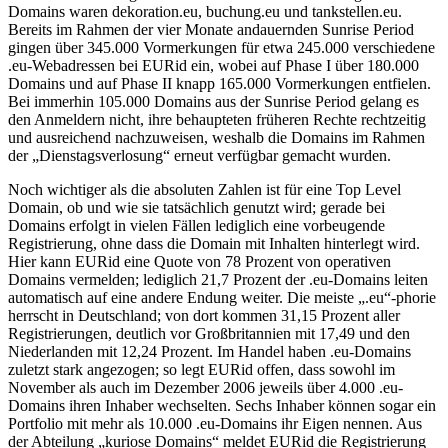
Domains waren dekoration.eu, buchung.eu und tankstellen.eu.
Bereits im Rahmen der vier Monate andauernden Sunrise Period
gingen über 345.000 Vormerkungen für etwa 245.000 verschiedene
.eu-Webadressen bei EURid ein, wobei auf Phase I über 180.000
Domains und auf Phase II knapp 165.000 Vormerkungen entfielen.
Bei immerhin 105.000 Domains aus der Sunrise Period gelang es
den Anmeldern nicht, ihre behaupteten früheren Rechte rechtzeitig
und ausreichend nachzuweisen, weshalb die Domains im Rahmen
der „Dienstagsverlosung“ erneut verfügbar gemacht wurden.
Noch wichtiger als die absoluten Zahlen ist für eine Top Level
Domain, ob und wie sie tatsächlich genutzt wird; gerade bei
Domains erfolgt in vielen Fällen lediglich eine vorbeugende
Registrierung, ohne dass die Domain mit Inhalten hinterlegt wird.
Hier kann EURid eine Quote von 78 Prozent von operativen
Domains vermelden; lediglich 21,7 Prozent der .eu-Domains leiten
automatisch auf eine andere Endung weiter. Die meiste „.eu“-phorie
herrscht in Deutschland; von dort kommen 31,15 Prozent aller
Registrierungen, deutlich vor Großbritannien mit 17,49 und den
Niederlanden mit 12,24 Prozent. Im Handel haben .eu-Domains
zuletzt stark angezogen; so legt EURid offen, dass sowohl im
November als auch im Dezember 2006 jeweils über 4.000 .eu-
Domains ihren Inhaber wechselten. Sechs Inhaber können sogar ein
Portfolio mit mehr als 10.000 .eu-Domains ihr Eigen nennen. Aus
der Abteilung „kuriose Domains“ meldet EURid die Registrierung