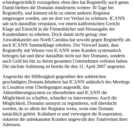
schiedsgerichtlich vorzugehen; eben dies hat Registerfly auch getan.
Damit bleiben die Domains mindestens weitere 30 Tage bei
Registerfly, und können nicht zu einem anderen Registrar
umgezogen werden, um sie dort vor Verlust zu schützen. ICANN
sah sich daraufhin veranlasst, vor einem kalifornischen Gericht
Klage auf Einsicht in die Firmenbücher und Herausgabe der
Kundendaten zu erheben. Doch damit nicht genug: eine
Anwaltskanzlei aus North Carolina hat sowohl gegen Registerfly als
auch ICANN Sammelklage erhoben. Der Vorwurf lautet, dass
Registerfly mit Wissen von ICANN seine Kunden systematisch
betrogen hat und diese daraufhin nicht nur ihre Domains, sondern
auch Geld bis hin zu ihrem gesamten Unternehmen verloren haben.
Die nächste Anhörung ist bereits für den 11. April 2007 angesetzt.
Angesichts der Hilflosigkeit gegenüber den zahlreichen
geschädigten Domain-Inhabern hat ICANN anlässlich des Meetings
in Lissabon erste Überlegungen angestellt, das
Akkreditierungssystem zu überarbeiten und ICANN die
Möglichkeit zu schaffen, schneller zu intervenieren. Auch die
Möglichkeit, Domains anonym zu registrieren, soll überdacht
werden, da so allein der Registrar weiss, wem eine Domain
tatsächlich gehört. Kollabiert er und verweigert die Kooperation,
riskieren die unbekannten Kunden ungewollt den Totalverlust ihrer
Adressen.