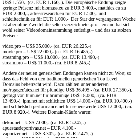
US$ 1.550,- (ca. EUR 1.160,-). Die europäische Endung zeigte
geringe Präsenz mit biomass.eu zu EUR 3.400,-, matthies.eu zu
EUR 2.000,-, adressresearch.eu für EUR 1.500,- und
schleiftechnik.eu für EUR 1.000,-. Der Star der vergangenen Woche
ist aber ohne Zweifel die selten verzeichnete .pro. Jemand hat sich
wohl seiner Videodomainsammlung entledigt – und das zu stolzen
Preisen:
video.pro – US$ 35.000,- (ca. EUR 26.225,-)
movie.pro – US$ 22.000,- (ca. EUR 16.485,-)
streaming.pro – US$ 18.000,- (ca. EUR 13.490,-)
stream.pro – US$ 11.000,- (ca. EUR 8.245,-)
Andere der neuen generischen Endungen kamen nicht zu Wort, so
dass das Feld von den traditionellen generischen Top Level
Domains beherrscht wird. Dazu zählten unter anderem
mo/rtgager/ates.net für pfundige US$ 36.495,- (ca. EUR 27.350,-),
gefolgt von hum.net für brummige US$ 18.000,- (ca. EUR
13.490,-), lpm.net mit schlichten US$ 14.000,- (ca. EUR 10.490,-)
und schließlich performance.net für sehenswerte US$ 12.000,- (ca.
EUR 8.920,-). Weitere Domain-Käufe waren:
dekor.net – US$ 7.000,- (ca. EUR 5.245,-)
apuestasdeportivas.net – EUR 4.100,-
vaporizer.net – US$ 3.305,- (ca. EUR 2.475,-)