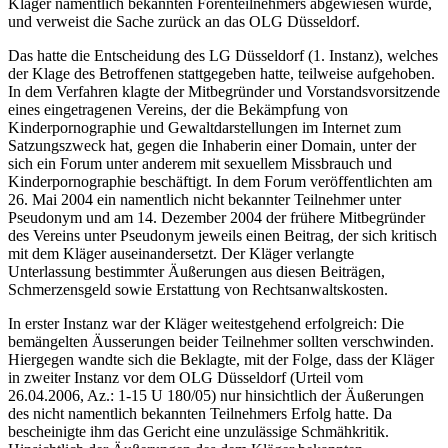
Kläger namentlich bekannten Forenteilnehmers abgewiesen wurde,
und verweist die Sache zurück an das OLG Düsseldorf.
Das hatte die Entscheidung des LG Düsseldorf (1. Instanz), welches
der Klage des Betroffenen stattgegeben hatte, teilweise aufgehoben.
In dem Verfahren klagte der Mitbegründer und Vorstandsvorsitzende
eines eingetragenen Vereins, der die Bekämpfung von
Kinderpornographie und Gewaltdarstellungen im Internet zum
Satzungszweck hat, gegen die Inhaberin einer Domain, unter der
sich ein Forum unter anderem mit sexuellem Missbrauch und
Kinderpornographie beschäftigt. In dem Forum veröffentlichten am
26. Mai 2004 ein namentlich nicht bekannter Teilnehmer unter
Pseudonym und am 14. Dezember 2004 der frühere Mitbegründer
des Vereins unter Pseudonym jeweils einen Beitrag, der sich kritisch
mit dem Kläger auseinandersetzt. Der Kläger verlangte
Unterlassung bestimmter Äußerungen aus diesen Beiträgen,
Schmerzensgeld sowie Erstattung von Rechtsanwaltskosten.
In erster Instanz war der Kläger weitestgehend erfolgreich: Die
bemängelten Äusserungen beider Teilnehmer sollten verschwinden.
Hiergegen wandte sich die Beklagte, mit der Folge, dass der Kläger
in zweiter Instanz vor dem OLG Düsseldorf (Urteil vom
26.04.2006, Az.: 1-15 U 180/05) nur hinsichtlich der Äußerungen
des nicht namentlich bekannten Teilnehmers Erfolg hatte. Da
bescheinigte ihm das Gericht eine unzulässige Schmähkritik.