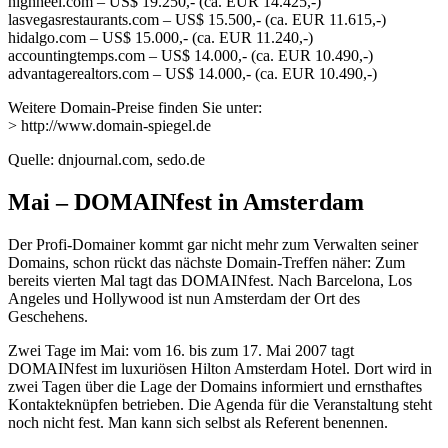
highheel.com – US$ 19.250,- (ca. EUR 14.425,-)
lasvegasrestaurants.com – US$ 15.500,- (ca. EUR 11.615,-)
hidalgo.com – US$ 15.000,- (ca. EUR 11.240,-)
accountingtemps.com – US$ 14.000,- (ca. EUR 10.490,-)
advantagerealtors.com – US$ 14.000,- (ca. EUR 10.490,-)
Weitere Domain-Preise finden Sie unter:
> http://www.domain-spiegel.de
Quelle: dnjournal.com, sedo.de
Mai – DOMAINfest in Amsterdam
Der Profi-Domainer kommt gar nicht mehr zum Verwalten seiner
Domains, schon rückt das nächste Domain-Treffen näher: Zum
bereits vierten Mal tagt das DOMAINfest. Nach Barcelona, Los
Angeles und Hollywood ist nun Amsterdam der Ort des
Geschehens.
Zwei Tage im Mai: vom 16. bis zum 17. Mai 2007 tagt
DOMAINfest im luxuriösen Hilton Amsterdam Hotel. Dort wird in
zwei Tagen über die Lage der Domains informiert und ernsthaftes
Kontakteknüpfen betrieben. Die Agenda für die Veranstaltung steht
noch nicht fest. Man kann sich selbst als Referent benennen.