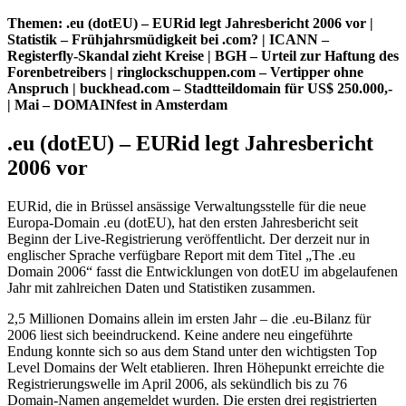
Themen: .eu (dotEU) – EURid legt Jahresbericht 2006 vor |
Statistik – Frühjahrsmüdigkeit bei .com? | ICANN –
Registerfly-Skandal zieht Kreise | BGH – Urteil zur Haftung des
Forenbetreibers | ringlockschuppen.com – Vertipper ohne
Anspruch | buckhead.com – Stadtteildomain für US$ 250.000,-
| Mai – DOMAINfest in Amsterdam
.eu (dotEU) – EURid legt Jahresbericht
2006 vor
EURid, die in Brüssel ansässige Verwaltungsstelle für die neue
Europa-Domain .eu (dotEU), hat den ersten Jahresbericht seit
Beginn der Live-Registrierung veröffentlicht. Der derzeit nur in
englischer Sprache verfügbare Report mit dem Titel „The .eu
Domain 2006“ fasst die Entwicklungen von dotEU im abgelaufenen
Jahr mit zahlreichen Daten und Statistiken zusammen.
2,5 Millionen Domains allein im ersten Jahr – die .eu-Bilanz für
2006 liest sich beeindruckend. Keine andere neu eingeführte
Endung konnte sich so aus dem Stand unter den wichtigsten Top
Level Domains der Welt etablieren. Ihren Höhepunkt erreichte die
Registrierungswelle im April 2006, als sekündlich bis zu 76
Domain-Namen angemeldet wurden. Die ersten drei registrierten