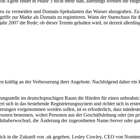
n Agent findet in Phase 3 nicht mehr statt, allerdings werden die ein
n .eu zu vermeiden und Domain-Spekulanten das Wasser abzugraben. Zu d
ffe zur Marke als Domain zu registrieren. Wann der Startschuss für die S
hr 2007 die Rede; ob dieser Termin gehalten wird, ist derzeit allerding
en kräftig an der Verbesserung ihrer Angebote. Nachfolgend daher ein
ungsstelle im deutschsprachigen Raum die Hürden für einen unbeabsic
sich in das bestehende Registrierungssystem und richtet sich in erst
en vorgenommen werden sollen, ist es erforderlich, dass mindesten
rsonen benennen, wobei Personen aus der Geschäftsleitung oder (im 
Inhaberwechsel, die Änderung der zugeordneten Name-Server oder gar 
blick in die Zukunft von .uk gegeben. Lesley Cowley, CEO von Nomine