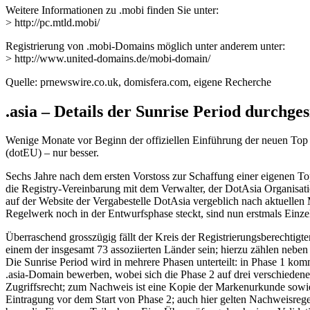
Weitere Informationen zu .mobi finden Sie unter:
> http://pc.mtld.mobi/
Registrierung von .mobi-Domains möglich unter anderem unter:
> http://www.united-domains.de/mobi-domain/
Quelle: prnewswire.co.uk, domisfera.com, eigene Recherche
.asia – Details der Sunrise Period durchges
Wenige Monate vor Beginn der offiziellen Einführung der neuen Top L
(dotEU) – nur besser.
Sechs Jahre nach dem ersten Vorstoss zur Schaffung einer eigenen T
die Registry-Vereinbarung mit dem Verwalter, der DotAsia Organisati
auf der Website der Vergabestelle DotAsia vergeblich nach aktuelle
Regelwerk noch in der Entwurfsphase steckt, sind nun erstmals Einze
Überraschend grosszügig fällt der Kreis der Registrierungsberechtig
einem der insgesamt 73 assoziierten Länder sein; hierzu zählen nebe
Die Sunrise Period wird in mehrere Phasen unterteilt: in Phase 1 k
.asia-Domain bewerben, wobei sich die Phase 2 auf drei verschiedene
Zugriffsrecht; zum Nachweis ist eine Kopie der Markenurkunde sowie
Eintragung vor dem Start von Phase 2; auch hier gelten Nachweisrege