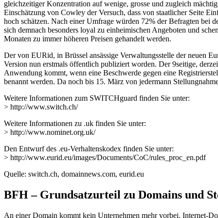
gleichzeitiger Konzentration auf wenige, grosse und zugleich mächti
Einschätzung von Cowley der Versuch, dass von staatlicher Seite E
hoch schätzen. Nach einer Umfrage würden 72% der Befragten bei de
sich demnach besonders loyal zu einheimischen Angeboten und schen
Monaten zu immer höheren Preisen gehandelt werden.
Der von EURid, in Brüssel ansässige Verwaltungsstelle der neuen Eur
Version nun erstmals öffentlich publiziert worden. Der 9seitige, der
Anwendung kommt, wenn eine Beschwerde gegen eine Registrierstelle,
benannt werden. Da noch bis 15. März von jedermann Stellungnahmen
Weitere Informationen zum SWITCHguard finden Sie unter:
> http://www.switch.ch/
Weitere Informationen zu .uk finden Sie unter:
> http://www.nominet.org.uk/
Den Entwurf des .eu-Verhaltenskodex finden Sie unter:
> http://www.eurid.eu/images/Documents/CoC/rules_proc_en.pdf
Quelle: switch.ch, domainnews.com, eurid.eu
BFH – Grundsatzurteil zu Domains und S
An einer Domain kommt kein Unternehmen mehr vorbei. Internet-Domain