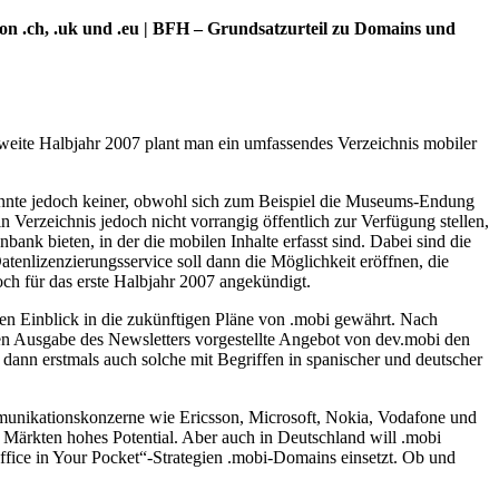
von .ch, .uk und .eu | BFH – Grundsatzurteil zu Domains und
zweite Halbjahr 2007 plant man ein umfassendes Verzeichnis mobiler
onnte jedoch keiner, obwohl sich zum Beispiel die Museums-Endung
Verzeichnis jedoch nicht vorrangig öffentlich zur Verfügung stellen,
nk bieten, in der die mobilen Inhalte erfasst sind. Dabei sind die
tenlizenzierungsservice soll dann die Möglichkeit eröffnen, die
ch für das erste Halbjahr 2007 angekündigt.
en Einblick in die zukünftigen Pläne von .mobi gewährt. Nach
en Ausgabe des Newsletters vorgestellte Angebot von dev.mobi den
dann erstmals auch solche mit Begriffen in spanischer und deutscher
mmunikationskonzerne wie Ericsson, Microsoft, Nokia, Vodafone und
Märkten hohes Potential. Aber auch in Deutschland will .mobi
fice in Your Pocket“-Strategien .mobi-Domains einsetzt. Ob und