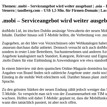
Themen: .mobi – Serviceangebot wird weiter ausgebaut | .asia –
Steuern | tandberg.com – US$ 1,5 Mio. für Firmen-Domain | Las
.mobi – Serviceangebot wird weiter ausge
dotMobi Ltd, im irischen Dublin ansässige Verwalterin der neuen Mob
Inhalte. Darüber hinaus soll T-Mobile helfen, die Verbreitung von .m
Zugegeben, an der Idee von Verzeichnissen oder Webkatalogen haben
.museum durchaus dafür anbietet. Dennoch versucht sich auch dotMobi
sondern in erster Linie Betreibern, Suchunternehmen und anderen Anwe
Angebote katalogisiert nach Standort, Kategorie, Relevanz und Eignun
.mobi-Daten für eine Einbindung in Anwendungen wie etwa standortbas
In einem Interview mit dem spanischen Online-Magazin domisfera hat
Angaben von Brand finden sich zahlreiche Angebote unter .mobi noch
Einstieg in die mobile Welt erleichtern soll. Darüber hinaus plant 
Sprache.
Zu den grössten Stärken der neuen Endung zählt jedoch weniger das
T-Mobile. So verspricht man sich von der Zusammenarbeit mit TIM un
wachsen. Helfen soll dabei T-Mobile: geplant ist, dass die Mobilfu
wann dies tatsächlich passiert, ist aber noch offen.