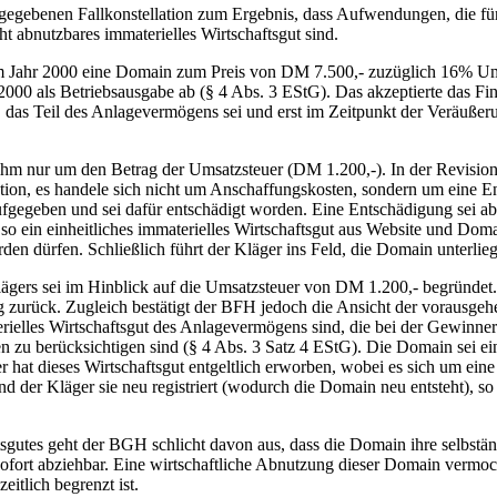
der gegebenen Fallkonstellation zum Ergebnis, dass Aufwendungen, die
ht abnutzbares immaterielles Wirtschaftsgut sind.
 im Jahr 2000 eine Domain zum Preis von DM 7.500,- zuzüglich 16% 
2000 als Betriebsausgabe ab (§ 4 Abs. 3 EStG). Das akzeptierte das Fi
t, das Teil des Anlagevermögens sei und erst im Zeitpunkt der Veräußer
m nur um den Betrag der Umsatzsteuer (DM 1.200,-). In der Revision
ation, es handele sich nicht um Anschaffungskosten, sondern um eine 
ben und sei dafür entschädigt worden. Eine Entschädigung sei aber e
und so ein einheitliches immaterielles Wirtschaftsgut aus Website und 
en dürfen. Schließlich führt der Kläger ins Feld, die Domain unterlie
gers sei im Hinblick auf die Umsatzsteuer von DM 1.200,- begründet. 
 zurück. Zugleich bestätigt der BFH jedoch die Ansicht der vorausge
ielles Wirtschaftsgut des Anlagevermögens sind, die bei der Gewinne
n zu berücksichtigen sind (§ 4 Abs. 3 Satz 4 EStG). Die Domain sei ei
r hat dieses Wirtschaftsgut entgeltlich erworben, wobei es sich um ei
der Kläger sie neu registriert (wodurch die Domain neu entsteht), so h
sgutes geht der BGH schlicht davon aus, dass die Domain ihre selbständ
e sofort abziehbar. Eine wirtschaftliche Abnutzung dieser Domain vermoc
itlich begrenzt ist.