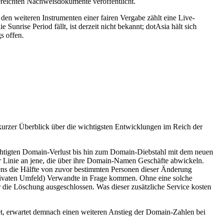
gereichten Nachweisdokumente veröffentlicht.
en weiteren Instrumenten einer fairen Vergabe zählt eine Live-
unrise Period fällt, ist derzeit nicht bekannt; dotAsia hält sich
s offen.
 kurzer Überblick über die wichtigsten Entwicklungen im Reich der
htigten Domain-Verlust bis hin zum Domain-Diebstahl mit dem neuen
er Linie an jene, die über ihre Domain-Namen Geschäfte abwickeln.
s die Hälfte von zuvor bestimmten Personen dieser Änderung
privaten Umfeld) Verwandte in Frage kommen. Ohne eine solche
die Löschung ausgeschlossen. Was dieser zusätzliche Service kosten
t, erwartet demnach einen weiteren Anstieg der Domain-Zahlen bei