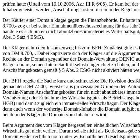
prüfen hatte (Urteil vom 19.10.2006, Az.: III R 6/05). Er kam bei 
Inhaber geleistet werden, Anschaffungskosten für ein in der Regel nic
Der Käufer einer Domain klagte gegen die Finanzbehörde. Er hatte
8.700,- zog er bei seiner Einnahmenüberschussrechnung für das Jahr 
handele es sich um ein nicht abnutzbares immaterielles Wirtschaftsgu
Abs. 3 Satz 4 EStG).
Der Kläger nahm den Instanzenweg bis zum BFH. Zunächst ging es ih
von DM 8.700,-. Dabei kaprizierte sich der Kläger auf die Argument
Rechte an der Domain gegenüber der Domain-Verwaltung DENIC aufgege
Kläger darauf, seinen Internetauftritt selbst eingerichtet zu haben, 
Anschaffungskosten gemäß § 5 Abs. 2 EStG nicht aktiviert hätten werd
Der BFH regelte die Sache kurz und schmerzlos: Die Revision des Klä
gemachten DM 7.500,- weist er aus prozessualen Gründen den Antrag
Domain-Namen Anschaffungskosten für ein nicht abnutzbares immater
Veräußerung oder Entnahme des Wirtschaftsgutes als Betriebsausgabe
HGB) und damit zugleich ein immaterielles Wirtschaftsgut. Der Kläge
denn auch wenn der vorherige Domain-Inhaber die Domain aufgibt und 
bei dem der Kläger die Domain vom Inhaber erwirbt.
Beim Argument des vom Kläger hergestellten einheitlichen Wirtschaft
Wirtschaftsgut nicht verliert. Darum sei sie nicht als Betriebsausgab
Domain weder rechtlich noch unter wirtschaftlichen Gesichtspunkten ze