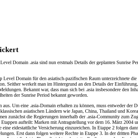
ickert
evel Domain .asia sind nun erstmals Details der geplanten Sunrise Peri
op Level Domain für den asiatisch-pazifischen Raum unterzeichnete d
on. Seither werkelt man im Hintergrund an den Details der Einführung
n Meldungen. Bekannt war, dass man sich bei .asia insbesondere den 
lheiten der Sunrise Period bekannt geworden.
ten aus. Um eine .asia-Domain erhalten zu können, muss entweder der Do
n klassischen asiatischen Ländern wie Japan, China, Thailand und Kore
ommen zunächst die Regierungen innerhalb der .asia-Community zum Zug
 Etappen aufteilt: Marken mit Antragstellung vor dem 16. März 2004 u
 eine eidestattliche Versicherung einzureichen. In Etappe 2 folgen d
lungen. Erst dann folgen weitere Rechte in Etappe 3. In der dritten P