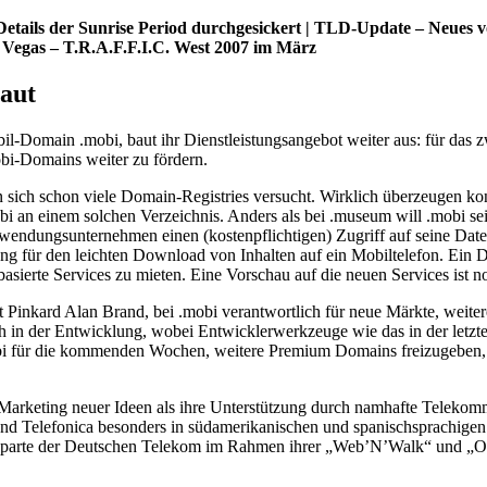
 Details der Sunrise Period durchgesickert | TLD-Update – Neues 
 Vegas – T.R.A.F.F.I.C. West 2007 im März
baut
il-Domain .mobi, baut ihr Dienstleistungsangebot weiter aus: für das 
obi-Domains weiter zu fördern.
 sich schon viele Domain-Registries versucht. Wirklich überzeugen k
 an einem solchen Verzeichnis. Anders als bei .museum will .mobi sein 
ndungsunternehmen einen (kostenpflichtigen) Zugriff auf seine Datenba
g für den leichten Download von Inhalten auf ein Mobiltelefon. Ein Da
ierte Services zu mieten. Eine Vorschau auf die neuen Services ist no
 Pinkard Alan Brand, bei .mobi verantwortlich für neue Märkte, weiter
 in der Entwicklung, wobei Entwicklerwerkzeuge wie das in der letzt
.mobi für die kommenden Wochen, weitere Premium Domains freizugeben, 
 Marketing neuer Ideen als ihre Unterstützung durch namhafte Teleko
d Telefonica besonders in südamerikanischen und spanischsprachigen 
nksparte der Deutschen Telekom im Rahmen ihrer „Web’N’Walk“ und „Of