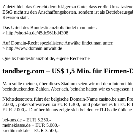
Zuletzt hielt das Gericht dem Kläger zu Gute, dass er die Umsatzste
EStG nicht zu den Anschaffungskosten, sondern ist als Betriebsausg
Revision statt.
Das Urteil des Bundesfinanzhofs findet man unter:
> http://short4u.de/45dc961bd4398
Auf Domain-Recht spezialisierte Anwälte findet man unter:
> http://www.domain-anwalt.de
Quelle: bundesfinanzhof.de, eigene Recherche
tandberg.com – US$ 1,5 Mio. für Firmen
Man sollte meinen, über dieses Stadium seien wir mit dem Internet h
beeindruckenden Zahlen. Aber ach, beinahe hätten wir es vergessen:
Nichtsdestotrotz führt der belgische Domain-Name casino.be zum Prei
2.600,-, pokersoftware.eu zu EUR 1.300,- und pokernet.es für EUR 1
EUR 2.000,-. Darüber hinaus zeigte sich bei den ccTLDs die übliche
bei-uns.de – EUR 5.250,-
meineklasse.de – EUR 5.000,-
kreditmarkt.de – EUR 3.500,-