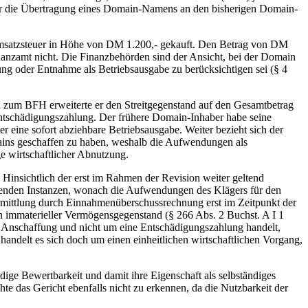
 für die Übertragung eines Domain-Namens an den bisherigen Domain-
Umsatzsteuer in Höhe von DM 1.200,- gekauft. Den Betrag von DM
nanzamt nicht. Die Finanzbehörden sind der Ansicht, bei der Domain
ung oder Entnahme als Betriebsausgabe zu berücksichtigen sei (§ 4
 zum BFH erweiterte er den Streitgegenstand auf den Gesamtbetrag
Entschädigungszahlung. Der frühere Domain-Inhaber habe seine
ine sofort abziehbare Betriebsausgabe. Weiter bezieht sich der
Domains geschaffen zu haben, weshalb die Aufwendungen als
ge wirtschaftlicher Abnutzung.
Hinsichtlich der erst im Rahmen der Revision weiter geltend
henden Instanzen, wonach die Aufwendungen des Klägers für den
rmittlung durch Einnahmenüberschussrechnung erst im Zeitpunkt der
n immaterieller Vermögensgegenstand (§ 266 Abs. 2 Buchst. A I 1
ne Anschaffung und nicht um eine Entschädigungszahlung handelt,
andelt es sich doch um einen einheitlichen wirtschaftlichen Vorgang,
ige Bewertbarkeit und damit ihre Eigenschaft als selbständiges
hte das Gericht ebenfalls nicht zu erkennen, da die Nutzbarkeit der