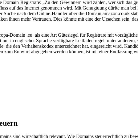
ge Domain-Registrare: „Zu den Gewinnern wird zählen, wer sich das gr
influss auf das Internet genommen wird. Mit Genugtuung dürfte man b
r Suche nach dem Online-Händler über die Domain amazon.co.uk statt 
ken ihnen mehr Vertrauen. Dies könnte mit eine der Ursachen sein, 
opa-Domain .eu, als eine Art Gütesiegel für Registrare mit vorzüglich
zeit nur in englischer Sprache verfügbare Leitfaden regelt unter ander
 die den Verhaltenskodex unterzeichnet hat, eingereicht wird. Kandid
 zum Entwurf abgegeben werden können, ist mit einer Endfassung woh
teuern
s sind wirtschaftlich relevant. Wie Domains steuerrechtlich zu bewer