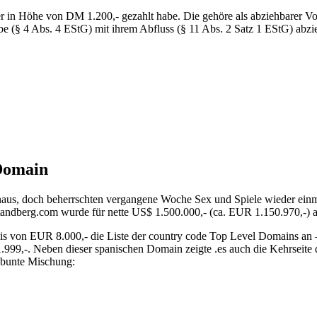
uer in Höhe von DM 1.200,- gezahlt habe. Die gehöre als abziehbarer V
abe (§ 4 Abs. 4 EStG) mit ihrem Abfluss (§ 11 Abs. 2 Satz 1 EStG) ab
-Domain
inaus, doch beherrschten vergangene Woche Sex und Spiele wieder einm
 tandberg.com wurde für nette US$ 1.500.000,- (ca. EUR 1.150.970,-) 
s von EUR 8.000,- die Liste der country code Top Level Domains an – u
.999,-. Neben dieser spanischen Domain zeigte .es auch die Kehrseit
 bunte Mischung: