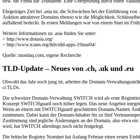
bzw. die Firma zur Teilnahme. Eine Überprüfung durch einen Validatio
Ehrgeiziges Ziel bei .asia ist, die Schwächen bei der Einführung vo
Auktion attraktiver Domains ebenso wie die Möglichkeit, Schlüsselbegri
auffallend bedeckt. In ersten Meldungen war von einem Start im Frühja
Weitere Informationen zu .asia finden Sie unter:
> http://www.dotasia.org/
> http://www.icann.org/tlds/stld-apps-19mar04/
Quelle: mondaq.com, eigene Recherche
TLD-Update – Neues von .ch, .uk und .eu
Obwohl das Jahr noch jung ist, arbeiten die Domain-Verwaltungsstell
ccTLDs.
Die schweizer Domain-Verwaltung SWITCH wird als erste Registrier
Konzept SWITCHguard noch höher legen. Das neue Angebot integriert 
Wenn an einem mit SWITCHguard geschützten Domain-Namen Änderung
zustimmen. Dabei kann der Domain-Inhaber bis zu fünf Vertrauenspe
Zustimmung sind jegliche Änderungen an der Domain, also etwa ein 
wird, hat SWITCH allerdings noch nicht festgelegt.
Die britische Registry Nominet hat Anfang Februar einen ersten Ein