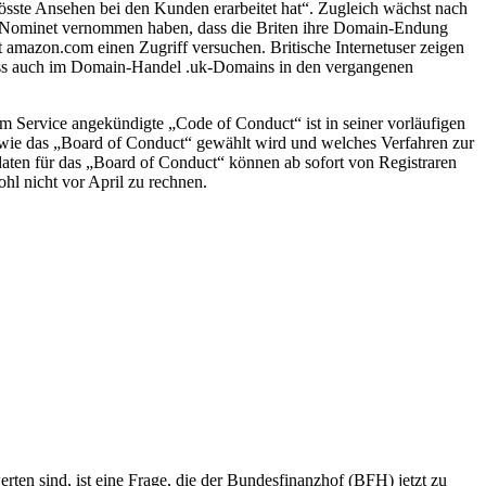
össte Ansehen bei den Kunden erarbeitet hat“. Zugleich wächst nach
ei Nominet vernommen haben, dass die Briten ihre Domain-Endung
amazon.com einen Zugriff versuchen. Britische Internetuser zeigen
dass auch im Domain-Handel .uk-Domains in den vergangenen
em Service angekündigte „Code of Conduct“ ist in seiner vorläufigen
em, wie das „Board of Conduct“ gewählt wird und welches Verfahren zur
aten für das „Board of Conduct“ können ab sofort von Registraren
l nicht vor April zu rechnen.
ten sind, ist eine Frage, die der Bundesfinanzhof (BFH) jetzt zu