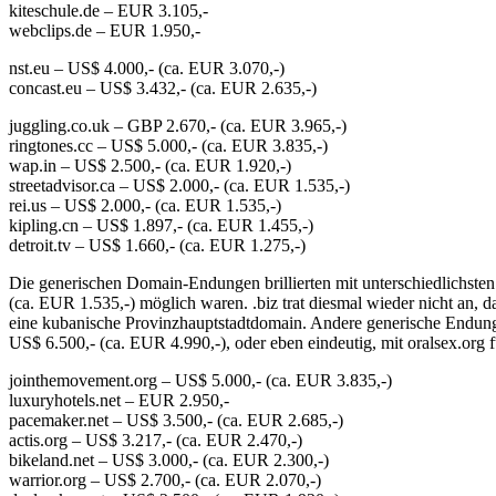
kiteschule.de – EUR 3.105,-
webclips.de – EUR 1.950,-
nst.eu – US$ 4.000,- (ca. EUR 3.070,-)
concast.eu – US$ 3.432,- (ca. EUR 2.635,-)
juggling.co.uk – GBP 2.670,- (ca. EUR 3.965,-)
ringtones.cc – US$ 5.000,- (ca. EUR 3.835,-)
wap.in – US$ 2.500,- (ca. EUR 1.920,-)
streetadvisor.ca – US$ 2.000,- (ca. EUR 1.535,-)
rei.us – US$ 2.000,- (ca. EUR 1.535,-)
kipling.cn – US$ 1.897,- (ca. EUR 1.455,-)
detroit.tv – US$ 1.660,- (ca. EUR 1.275,-)
Die generischen Domain-Endungen brillierten mit unterschiedlichsten
(ca. EUR 1.535,-) möglich waren. .biz trat diesmal wieder nicht an, 
eine kubanische Provinzhauptstadtdomain. Andere generische Endungen 
US$ 6.500,- (ca. EUR 4.990,-), oder eben eindeutig, mit oralsex.org 
jointhemovement.org – US$ 5.000,- (ca. EUR 3.835,-)
luxuryhotels.net – EUR 2.950,-
pacemaker.net – US$ 3.500,- (ca. EUR 2.685,-)
actis.org – US$ 3.217,- (ca. EUR 2.470,-)
bikeland.net – US$ 3.000,- (ca. EUR 2.300,-)
warrior.org – US$ 2.700,- (ca. EUR 2.070,-)