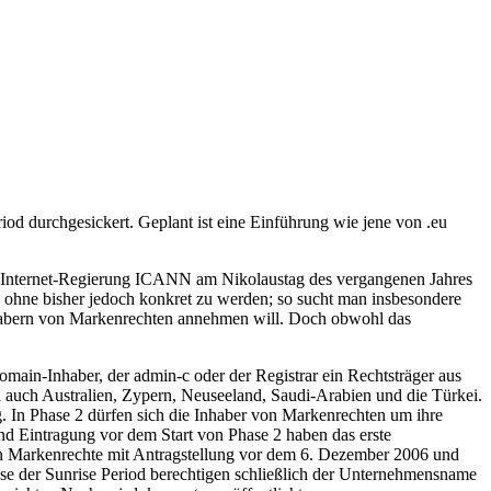
od durchgesickert. Geplant ist eine Einführung wie jene von .eu
ie Internet-Regierung ICANN am Nikolaustag des vergangenen Jahres
, ohne bisher jedoch konkret zu werden; so sucht man insbesondere
Inhabern von Markenrechten annehmen will. Doch obwohl das
main-Inhaber, der admin-c oder der Registrar ein Rechtsträger aus
a auch Australien, Zypern, Neuseeland, Saudi-Arabien und die Türkei.
. In Phase 2 dürfen sich die Inhaber von Markenrechten um ihre
nd Eintragung vor dem Start von Phase 2 haben das erste
ann Markenrechte mit Antragstellung vor dem 6. Dezember 2006 und
hase der Sunrise Period berechtigen schließlich der Unternehmensname