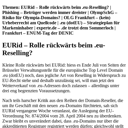
Themen: EURid – Rolle rückwärts beim .eu-Reselling? |
Phishing – Betrüger werden immer dreister | OlympSchG –
Risiko für Olympia-Domains? | OLG Frankfurt – (kein)
Urheberrecht am Quellcode | .eu (dotEU) – Strategieplan für
Markeninhaber | experte.de – .de trotzt dem Sommerloch |
Frankfurt – ENUM-Tag der DENIC
EURid – Rolle rückwärts beim .eu-
Reselling?
Kleine Rolle rückwärts bei EURid: hiess es Ende Juli von Seiten der
Brüsseler Verwaltungsstelle für die europäische Top Level Domain
.eu (dotEU) noch, dass jegliche Art von Reselling in Widerspruch zu
EU-Recht stehe und deshalb unzulässig sei, will man jetzt den
Weiterverkauf von .eu-Adressen doch zulassen – allerdings unter
drei eng begrenzten Voraussetzungen.
Nach teils harscher Kritik aus den Reihen der Domain-Reseller, die
um ihr Geschäft mit den neuen .eu-Domains fürchteten, sah sich
EURid vergangene Woche veranlasst, die Auslegung der EU-
Verordnung Nr. 874/2004 vom 28. April 2004 neu zu überdenken.
Zwar bleibt es unverändert dabei, dass .eu-Domains nur über die
akkreditierten Registrare registriert werden dürfen; gleichwohl stellt