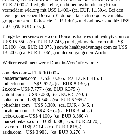
EUR 2.060,-). Lediglich eine, nicht berauschende .org ist zu
vermelden: wld.org mit US$ 1.400,- (ca. EUR 1.150,-). Bei den
neuen generischen Domain-Endungen tat sich so gut wie nichts:
gruppenreisen.info kostete EUR 1.401,- und online-casino.biz US$
750,- (ca. EUR 616,-).
Einige bemerkenswerte .com-Domains hatte es mit realitytv.com zu
US$ 15.550,- (ca. EUR 12.745,-) und goldmarket.com mit US$
15.100,- (ca. EUR 12.375,-) sowie healthyadvantage.com zu US$
13.500,- (ca. EUR 11.065,-) in der vergangenen Woche.
Weitere erwähnenswerte Domain-Verkäufe waren:
comidas.com – EUR 10.000,-
hauserhomes.com – US$ 10.265,- (ca. EUR 8.415,-)
radtech.com – US$ 9.922,- (ca. EUR 8.130,-)
2z.com – US$ 7.777,- (ca. EUR 6.375,-)
autofit.com – US$ 7.000,- (ca. EUR 5.740,-)
paltak.com – US$ 6.548,- (ca. EUR 5.365,-)
jobschina.com – US$ 5.300,- (ca. EUR 4.345,-)
locateme.com – US$ 4.326,- (ca. EUR 3.545,-)
teebox.com – US$ 4.100,- (ca. EUR 3.360,-)
marketmakers.com – US$ 3.500,- (ca. EUR 2.870,-)
kzs.com – US$ 2.214,- (ca. EUR 1.815,-)
aside.com – US$ 3.988,- (ca. EUR 3.270,-)