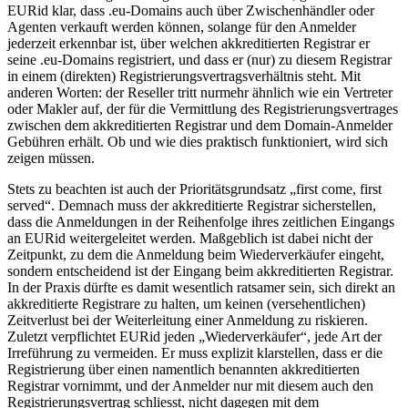
EURid klar, dass .eu-Domains auch über Zwischenhändler oder
Agenten verkauft werden können, solange für den Anmelder
jederzeit erkennbar ist, über welchen akkreditierten Registrar er
seine .eu-Domains registriert, und dass er (nur) zu diesem Registrar
in einem (direkten) Registrierungsvertragsverhältnis steht. Mit
anderen Worten: der Reseller tritt nurmehr ähnlich wie ein Vertreter
oder Makler auf, der für die Vermittlung des Registrierungsvertrages
zwischen dem akkreditierten Registrar und dem Domain-Anmelder
Gebühren erhält. Ob und wie dies praktisch funktioniert, wird sich
zeigen müssen.
Stets zu beachten ist auch der Prioritätsgrundsatz „first come, first
served“. Demnach muss der akkreditierte Registrar sicherstellen,
dass die Anmeldungen in der Reihenfolge ihres zeitlichen Eingangs
an EURid weitergeleitet werden. Maßgeblich ist dabei nicht der
Zeitpunkt, zu dem die Anmeldung beim Wiederverkäufer eingeht,
sondern entscheidend ist der Eingang beim akkreditierten Registrar.
In der Praxis dürfte es damit wesentlich ratsamer sein, sich direkt an
akkreditierte Registrare zu halten, um keinen (versehentlichen)
Zeitverlust bei der Weiterleitung einer Anmeldung zu riskieren.
Zuletzt verpflichtet EURid jeden „Wiederverkäufer“, jede Art der
Irreführung zu vermeiden. Er muss explizit klarstellen, dass er die
Registrierung über einen namentlich benannten akkreditierten
Registrar vornimmt, und der Anmelder nur mit diesem auch den
Registrierungsvertrag schliesst, nicht dagegen mit dem