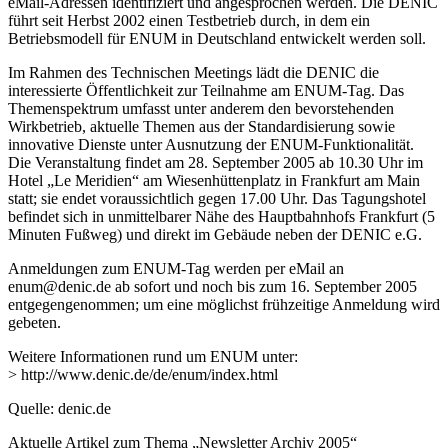
eMail-Adressen identifiziert und angesprochen werden. Die DENIC
führt seit Herbst 2002 einen Testbetrieb durch, in dem ein
Betriebsmodell für ENUM in Deutschland entwickelt werden soll.
Im Rahmen des Technischen Meetings lädt die DENIC die
interessierte Öffentlichkeit zur Teilnahme am ENUM-Tag. Das
Themenspektrum umfasst unter anderem den bevorstehenden
Wirkbetrieb, aktuelle Themen aus der Standardisierung sowie
innovative Dienste unter Ausnutzung der ENUM-Funktionalität.
Die Veranstaltung findet am 28. September 2005 ab 10.30 Uhr im
Hotel „Le Meridien“ am Wiesenhüttenplatz in Frankfurt am Main
statt; sie endet voraussichtlich gegen 17.00 Uhr. Das Tagungshotel
befindet sich in unmittelbarer Nähe des Hauptbahnhofs Frankfurt (5
Minuten Fußweg) und direkt im Gebäude neben der DENIC e.G.
Anmeldungen zum ENUM-Tag werden per eMail an
enum@denic.de ab sofort und noch bis zum 16. September 2005
entgegengenommen; um eine möglichst frühzeitige Anmeldung wird
gebeten.
Weitere Informationen rund um ENUM unter:
> http://www.denic.de/de/enum/index.html
Quelle: denic.de
Aktuelle Artikel zum Thema „Newsletter Archiv 2005“