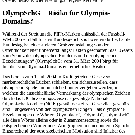
Quelle: heise.de, wienerzeitung.at, eigene Recherche
OlympSchG – Risiko für Olympia-
Domains?
Während der Streit um die FIFA-Marken anlässlich der Fussball-
WM 2006 ein Fall für den Bundesgerichtshof werden dürfte, hat der
Bundestag bei einer anderen Großveranstaltung von der
Öffentlichkeit eher unbemerkt längst Fakten geschaffen: das „Gesetz
zum Schutz des olympischen Emblems und der olympischen
Bezeichnungen“ (OlympSchG) vom 31. März 2004 birgt für
Inhaber von Olympia-Domains ein erhebliches Risiko.
Das bereits zum 1. Juli 2004 in Kraft getretene Gesetz soll
markenrechtliche Lücken schließen, um sicherzustellen, dass
olympische Spiele nur an solche Länder vergeben werden, in
welchen die ausschließliche Vermarktung der olympischen Zeichen
durch das IOC beziehungsweise das jeweilige Nationale
Olympische Komitee (NOK) gewährleistet ist. Gesetzlich geschützt
sind – abgesehen von den olympischen Ringen – als olympische
Bezeichnungen die Wörter „Olympiade“, „Olympia“, „olympisch“,
alle diese Wörter alleine oder in Zusammensetzung sowie die
entsprechenden Wörter oder Wortgruppen in einer anderen Sprache.
Entsprechend der gesetzgeberischen Motivation sind Inhaber des