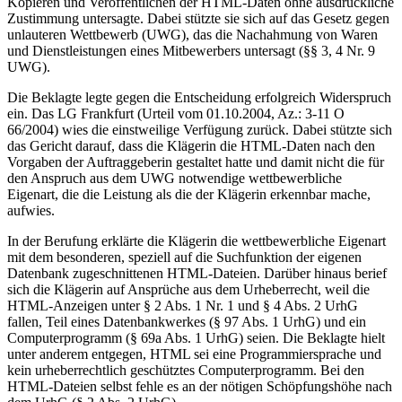
Kopieren und Veröffentlichen der HTML-Daten ohne ausdrückliche
Zustimmung untersagte. Dabei stützte sie sich auf das Gesetz gegen
unlauteren Wettbewerb (UWG), das die Nachahmung von Waren
und Dienstleistungen eines Mitbewerbers untersagt (§§ 3, 4 Nr. 9
UWG).
Die Beklagte legte gegen die Entscheidung erfolgreich Widerspruch
ein. Das LG Frankfurt (Urteil vom 01.10.2004, Az.: 3-11 O
66/2004) wies die einstweilige Verfügung zurück. Dabei stützte sich
das Gericht darauf, dass die Klägerin die HTML-Daten nach den
Vorgaben der Auftraggeberin gestaltet hatte und damit nicht die für
den Anspruch aus dem UWG notwendige wettbewerbliche
Eigenart, die die Leistung als die der Klägerin erkennbar mache,
aufwies.
In der Berufung erklärte die Klägerin die wettbewerbliche Eigenart
mit dem besonderen, speziell auf die Suchfunktion der eigenen
Datenbank zugeschnittenen HTML-Dateien. Darüber hinaus berief
sich die Klägerin auf Ansprüche aus dem Urheberrecht, weil die
HTML-Anzeigen unter § 2 Abs. 1 Nr. 1 und § 4 Abs. 2 UrhG
fallen, Teil eines Datenbankwerkes (§ 97 Abs. 1 UrhG) und ein
Computerprogramm (§ 69a Abs. 1 UrhG) seien. Die Beklagte hielt
unter anderem entgegen, HTML sei eine Programmiersprache und
kein urheberrechtlich geschütztes Computerprogramm. Bei den
HTML-Dateien selbst fehle es an der nötigen Schöpfungshöhe nach