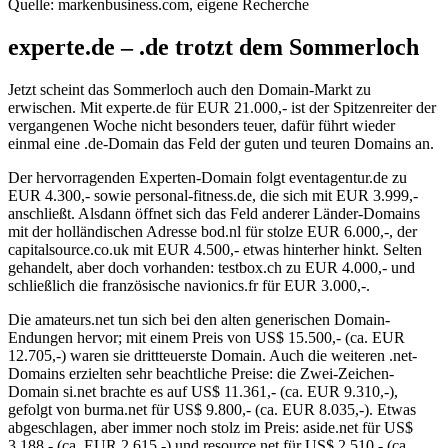
Quelle: markenbusiness.com, eigene Recherche
experte.de – .de trotzt dem Sommerloch
Jetzt scheint das Sommerloch auch den Domain-Markt zu
erwischen. Mit experte.de für EUR 21.000,- ist der Spitzenreiter der
vergangenen Woche nicht besonders teuer, dafür führt wieder
einmal eine .de-Domain das Feld der guten und teuren Domains an.
Der hervorragenden Experten-Domain folgt eventagentur.de zu
EUR 4.300,- sowie personal-fitness.de, die sich mit EUR 3.999,-
anschließt. Alsdann öffnet sich das Feld anderer Länder-Domains
mit der holländischen Adresse bod.nl für stolze EUR 6.000,-, der
capitalsource.co.uk mit EUR 4.500,- etwas hinterher hinkt. Selten
gehandelt, aber doch vorhanden: testbox.ch zu EUR 4.000,- und
schließlich die französische navionics.fr für EUR 3.000,-.
Die amateurs.net tun sich bei den alten generischen Domain-
Endungen hervor; mit einem Preis von US$ 15.500,- (ca. EUR
12.705,-) waren sie drittteuerste Domain. Auch die weiteren .net-
Domains erzielten sehr beachtliche Preise: die Zwei-Zeichen-
Domain si.net brachte es auf US$ 11.361,- (ca. EUR 9.310,-),
gefolgt von burma.net für US$ 9.800,- (ca. EUR 8.035,-). Etwas
abgeschlagen, aber immer noch stolz im Preis: aside.net für US$
3.188,- (ca. EUR 2.615,-) und resource.net für US$ 2.510,- (ca.