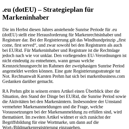
.eu (dotEU) – Strategieplan für
Markeninhaber
Die im Herbst diesen Jahres anstehende Sunrise Periode für .eu
(dotEU) stellt eine Herausforderung für Markenrechtsinhaber und
Registrare dar. Bei der Registrierung gilt das Windhundprinzip „first
come, first served“, und zwar sowohl bei den Registraren als auch
bei EURid. Für Markeninhaber und Registrare ist die Rechtslage
jedoch nach wie vor unklar. Den vorliegenden EU-Verordnungen ist
nicht eindeutig zu entnehmen, wann genau welche
Kennzeichnungsrecht im Rahmen der zweiphasigen Sunrise Period
angemeldet werden können. Eine gute Registrierungsstrategie tut
Not. Rechtsanwalt Karsten Prehm hat sich bei markenbusiness.com
Gedanken darüber gemacht.
RA Prehm gibt in seinem ersten Artikel einen Überblick über die
Situation, den Stand der Dinge bei EURid, die Sunrise Period sowie
die Aktivitäten bei den Markenämtern. Insbesondere der Umstand
vermehrter Markenanmeldungen und die Frage, welche
Voraussetzungen bei der Markenanmeldung zu erfüllen sind, wird
thematisiert. Im zweiten Artikel widmet er sich zunächst der
Begriffsbildung für eine Wortmarke, um dann auf die
Wort-/Bildmarkenregistrierung einzugehen.