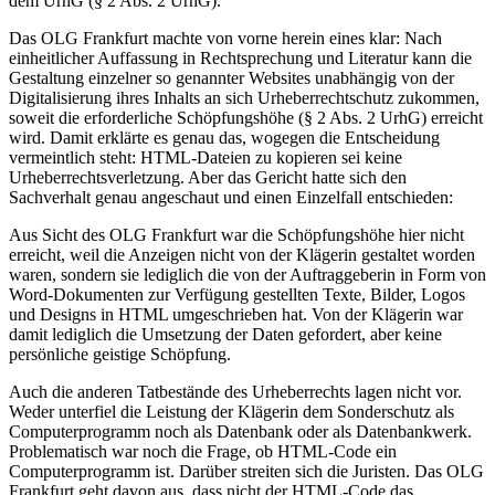
dem UrhG (§ 2 Abs. 2 UrhG).
Das OLG Frankfurt machte von vorne herein eines klar: Nach
einheitlicher Auffassung in Rechtsprechung und Literatur kann die
Gestaltung einzelner so genannter Websites unabhängig von der
Digitalisierung ihres Inhalts an sich Urheberrechtschutz zukommen,
soweit die erforderliche Schöpfungshöhe (§ 2 Abs. 2 UrhG) erreicht
wird. Damit erklärte es genau das, wogegen die Entscheidung
vermeintlich steht: HTML-Dateien zu kopieren sei keine
Urheberrechtsverletzung. Aber das Gericht hatte sich den
Sachverhalt genau angeschaut und einen Einzelfall entschieden:
Aus Sicht des OLG Frankfurt war die Schöpfungshöhe hier nicht
erreicht, weil die Anzeigen nicht von der Klägerin gestaltet worden
waren, sondern sie lediglich die von der Auftraggeberin in Form von
Word-Dokumenten zur Verfügung gestellten Texte, Bilder, Logos
und Designs in HTML umgeschrieben hat. Von der Klägerin war
damit lediglich die Umsetzung der Daten gefordert, aber keine
persönliche geistige Schöpfung.
Auch die anderen Tatbestände des Urheberrechts lagen nicht vor.
Weder unterfiel die Leistung der Klägerin dem Sonderschutz als
Computerprogramm noch als Datenbank oder als Datenbankwerk.
Problematisch war noch die Frage, ob HTML-Code ein
Computerprogramm ist. Darüber streiten sich die Juristen. Das OLG
Frankfurt geht davon aus, dass nicht der HTML-Code das