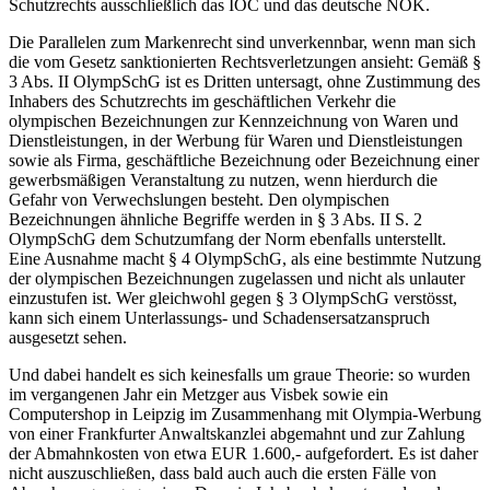
Schutzrechts ausschließlich das IOC und das deutsche NOK.
Die Parallelen zum Markenrecht sind unverkennbar, wenn man sich
die vom Gesetz sanktionierten Rechtsverletzungen ansieht: Gemäß §
3 Abs. II OlympSchG ist es Dritten untersagt, ohne Zustimmung des
Inhabers des Schutzrechts im geschäftlichen Verkehr die
olympischen Bezeichnungen zur Kennzeichnung von Waren und
Dienstleistungen, in der Werbung für Waren und Dienstleistungen
sowie als Firma, geschäftliche Bezeichnung oder Bezeichnung einer
gewerbsmäßigen Veranstaltung zu nutzen, wenn hierdurch die
Gefahr von Verwechslungen besteht. Den olympischen
Bezeichnungen ähnliche Begriffe werden in § 3 Abs. II S. 2
OlympSchG dem Schutzumfang der Norm ebenfalls unterstellt.
Eine Ausnahme macht § 4 OlympSchG, als eine bestimmte Nutzung
der olympischen Bezeichnungen zugelassen und nicht als unlauter
einzustufen ist. Wer gleichwohl gegen § 3 OlympSchG verstösst,
kann sich einem Unterlassungs- und Schadensersatzanspruch
ausgesetzt sehen.
Und dabei handelt es sich keinesfalls um graue Theorie: so wurden
im vergangenen Jahr ein Metzger aus Visbek sowie ein
Computershop in Leipzig im Zusammenhang mit Olympia-Werbung
von einer Frankfurter Anwaltskanzlei abgemahnt und zur Zahlung
der Abmahnkosten von etwa EUR 1.600,- aufgefordert. Es ist daher
nicht auszuschließen, dass bald auch auch die ersten Fälle von