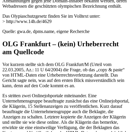
Abmahnungen gegen jene Domain-Inhaber bekannt werden, deren
Webadressen die geschützten olympischen Bezeichnung enthält.
Das Olypiaschutzgesetz finden Sie im Volltext unter:
> http://www.14h.de/4629
Quelle: gwa.de, dpms.name, eigene Recherche
OLG Frankfurt – (kein) Urheberrecht
am Quellcode
Vor kurzem stellte sich dem OLG Frankfurt/M (Urteil vom
22.03.2005, Az.: 11 U 64/2004) die Frage, ob das „copy & paste“
von HTML-Daten eine Urheberrechtsverletzung darstellt. Das
Gericht sagte nein, was auf den ersten Blick missverständlich sein
kann, denn auf den Code kommt es an.
Es stritten zwei Onlinejobportale miteinander. Eine
Unternehmensgruppe beauftragte zunächst das eine Onlinejobportal,
die Klägerin, 15 Stellenanzeigen zu veröffentlichen. Kurz darauf
beauftragte die Unternehmensgruppe auch die Beklagte, die
Anzeigen zu schalten. Letztere kopierte die Anzeigen der Klägerin
und stellte sie wie diese online. Als die Klägerin das bemerkte,
erwirkte sie eine einstweilige Verfügung, die der Beklagten das