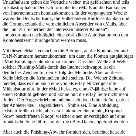
Unaufhaltsam gehen die Versuche weiter, mit gefälschten und teils
in katastrophalem Deutsch formulierten eMails an die Bankdaten
von Internetnutzern heranzukommen. In der vergangenen Woche
waren die Deutsche Bank, die Volksbanken Raiffeisenbanken und
die Commerzbank die vermeintlichen Absender von eMails, über
die „nur zur Sicherheit der Interessen unserer Kunden“
„notgedrungen nachträglich eine zusätzliche Autorisation von den
Kontobesitzern“ durchgeführt werden muss.
Mit diesen eMails versuchen die Betrüger, an die Kontodaten und
TAN-Nummern heranzukommen, um dann die Konten gutgläubiger
eMail-Empfänger plündern zu können. Dass hier Welle auf Welle
solcher Phishing-Mails durch das Internet schwappt, ist ein
deutliches Zeichen für den Erfolg der Methode. Aber an dieser
Stelle bleiben die Kriminellen nicht stehen. Die Wiener Zeitung
meldet, dass es nun auch eine von als eBay-Nutzer getarnte
Mitleidstour gibt. In der eMail heisst es, eine 87-jährige habe auf
einen Rollstuhl geboten und könne nun die eBay-Seite nicht mehr
finden. Der Angeschriebene möchte sich doch bitte erklären, ob er
der Anbieter des – abgebildeten – Stuhls sei. Eine Abbildung
existiert freilich nicht, aber ein Link unter einem mit „Respond
Now“ beschrifteten Knopf, welcher einen unverzüglich auf eine
rumänische Seite führe, auf der die eBay-Daten abgefragt werden.
Aber auch die Phishing-Abwehr formiert sich, berichtet heise.de.