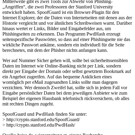
Mittlerweile gibt es zwei Tools zur Abwehr von Phishing-
„Angriffen“, die zwei Professoren der Stanford University
entwickelt haben. SpoofGuard ist ein Browser-Plugin für den
Internet Explorer, der die Daten von Internetseiten mit denen aus der
Historie vergleicht und vor ähnlichen Schreibweisen warnt. Darüber
hinaus wertet er Links, Bilder und Eingabefelder aus, um
Phishingseiten zu erkennen. Das Programm PwdHash erzeugt
seitenspezifische Passwörter, so dass auf einer Phishingseite nie das
wirkliche Passwort ankäme, sondern ein individuell für die Seite
berechnetes, mit dem der Phisher nichts anfangen kann.
Wer auf Nummer Sicher gehen will, sollte bei sicherheitssensiblen
Daten im Internet wie Online-Banking nicht per Link, sondern
direkt per Eingabe der Domain oder selbst gesetztem Bookmark auf
ein Angebot zugreifen. Auf das bequeme Anklicken eines
womöglich per eMail zugesandten Links sollte man dagegen
verzichten. Wer dennoch Zweifel hat, sollte sich in jedem Fall vor
Eingabe persönlicher Daten bei dem jeweiligen Anbieter wie zum
Beispiel der eigenen Hausbank telefonisch rückversichern, ob alles
mit rechten Dingen zugeht.
SpoofGuard und PwdHash finden Sie unter:
> http://crypto.stanford.edu/SpoofGuard/
> http://crypto.stanford.edu/PwdHash/