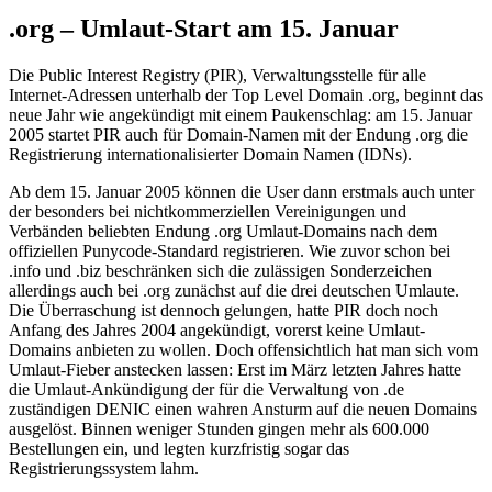
.org – Umlaut-Start am 15. Januar
Die Public Interest Registry (PIR), Verwaltungsstelle für alle
Internet-Adressen unterhalb der Top Level Domain .org, beginnt das
neue Jahr wie angekündigt mit einem Paukenschlag: am 15. Januar
2005 startet PIR auch für Domain-Namen mit der Endung .org die
Registrierung internationalisierter Domain Namen (IDNs).
Ab dem 15. Januar 2005 können die User dann erstmals auch unter
der besonders bei nichtkommerziellen Vereinigungen und
Verbänden beliebten Endung .org Umlaut-Domains nach dem
offiziellen Punycode-Standard registrieren. Wie zuvor schon bei
.info und .biz beschränken sich die zulässigen Sonderzeichen
allerdings auch bei .org zunächst auf die drei deutschen Umlaute.
Die Überraschung ist dennoch gelungen, hatte PIR doch noch
Anfang des Jahres 2004 angekündigt, vorerst keine Umlaut-
Domains anbieten zu wollen. Doch offensichtlich hat man sich vom
Umlaut-Fieber anstecken lassen: Erst im März letzten Jahres hatte
die Umlaut-Ankündigung der für die Verwaltung von .de
zuständigen DENIC einen wahren Ansturm auf die neuen Domains
ausgelöst. Binnen weniger Stunden gingen mehr als 600.000
Bestellungen ein, und legten kurzfristig sogar das
Registrierungssystem lahm.