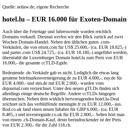
Quelle: netlaw.de, eigene Recherche
hotel.lu – EUR 16.000 für Exoten-Domain
Auch über die Feiertage und Jahreswende wurden reichlich
Domains verkauft. Diesmal werfen wir den Blick zurück auf zwei
Wochen Domain-Handel. Neben den üblichen guten .com-
Verkäufen, die von etrust.com für US$ 25.600,- (ca. EUR 18.825,-)
und partec.com US$ 24.725,- (ca. EUR 18.180,-) angeführt werden,
überstrahlt die Luxemburger Domain hotel.lu zum Preis von EUR
16.000,- die gesamte ccTLD-Egide.
Bedeutende .de-Verkäufe gab es nicht. Lediglich die etwas lang
geratene briefmarkenversteigerung.de zu EUR 4.000,-, eay.de für
EUR 4.000,- und stm.de mit EUR 2.000,- wurden vom
dnjournal.com verzeichnet. Unter den neuen gTLDs finden sich
allerdings einige deutsche Begriffe. Andere ccTLDs hingegen
überraschen. Neben dem wirklich hervorragenden hotel.lu-Deal
zeichnet sich das verblüffende meningite.fr zu EUR 12.000,- aus.
Bod.co.uk fand einen neuen Inhaber für GBP 6.000,- (ca. EUR
8.485,-) und investorguide.co.uk für EUR 2.800,-. Selten hört man
von einem .ch-Domain-Kauf, desto beeindruckender ist der Preis
von EUR 2.300,- für die Zahl 118.ch.