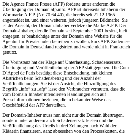
Die Agence France Presse (AFP) forderte unter anderem die
Übertragung der Domain afp.info. AFP ist ihrerseits Inhaberin der
Wortmarke A.F.P. (Nr. 70 64 40), die bereits seit 21.12.1965
angemeldet ist, und einer weiteren, jedoch jüngeren Bildmarke. Sie
ist der Ansicht, der Domain-Inhaber verletze die Marke A.F.P. Der
Domain-Inhaber, der die Domain seit September 2001 besitzt, hielt
entgegen, er beabsichtige unter der Domain eine Website für die
Agentur für Privatschulen betreiben zu wollen, kurz AFP. Zudem sei
die Domain in Deutschland registriert und werde nicht in Frankreich
genutzt.
Die Vorinstanz hat der Klage auf Unterlassung, Schadensersatz,
Übertragung und Veröffentlichung der AFP statt gegeben. Die Cour
D`Appel de Paris bestätigt diese Entscheidung, mit kleinen
Abstrichen beim Schadensbetrag und der Anzahl der
Veröffentlichungen. Sie ist der Ansicht, die Hinzufügung des
Begriffs „info“ zu „afp“ lasse den Verbraucher vermuten, dass die
vom Domain-Inhaber intendierten Handlungen sich auf
Presseinformationen beziehen, die in bekannter Weise das
Geschäftsfeld der AFP darstellten.
Der Domain-Inhaber muss nun nicht nur die Domain übertragen,
sondern unter anderem auch Schadensersatz leisten und die
Veröffentlichung des Urteils in drei Zeitungen nach Wahl der
Klägerin finanzieren, ganz abgesehen von den Prozesskosten, die