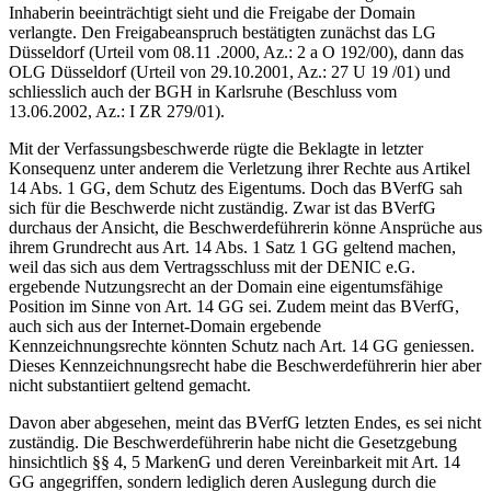
Inhaberin beeinträchtigt sieht und die Freigabe der Domain
verlangte. Den Freigabeanspruch bestätigten zunächst das LG
Düsseldorf (Urteil vom 08.11 .2000, Az.: 2 a O 192/00), dann das
OLG Düsseldorf (Urteil von 29.10.2001, Az.: 27 U 19 /01) und
schliesslich auch der BGH in Karlsruhe (Beschluss vom
13.06.2002, Az.: I ZR 279/01).
Mit der Verfassungsbeschwerde rügte die Beklagte in letzter
Konsequenz unter anderem die Verletzung ihrer Rechte aus Artikel
14 Abs. 1 GG, dem Schutz des Eigentums. Doch das BVerfG sah
sich für die Beschwerde nicht zuständig. Zwar ist das BVerfG
durchaus der Ansicht, die Beschwerdeführerin könne Ansprüche aus
ihrem Grundrecht aus Art. 14 Abs. 1 Satz 1 GG geltend machen,
weil das sich aus dem Vertragsschluss mit der DENIC e.G.
ergebende Nutzungsrecht an der Domain eine eigentumsfähige
Position im Sinne von Art. 14 GG sei. Zudem meint das BVerfG,
auch sich aus der Internet-Domain ergebende
Kennzeichnungsrechte könnten Schutz nach Art. 14 GG geniessen.
Dieses Kennzeichnungsrecht habe die Beschwerdeführerin hier aber
nicht substantiiert geltend gemacht.
Davon aber abgesehen, meint das BVerfG letzten Endes, es sei nicht
zuständig. Die Beschwerdeführerin habe nicht die Gesetzgebung
hinsichtlich §§ 4, 5 MarkenG und deren Vereinbarkeit mit Art. 14
GG angegriffen, sondern lediglich deren Auslegung durch die