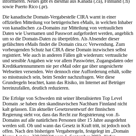
informieren. Neues gibt es diesmal aus Kanada (.ca), Finnland (.fi)
sowie Puerto Rico (.pr).
Die kanadische Domain-Vergabestelle CIRA warnt in einer
offiziellen Mitteilung vor betrügerischen eMails, in welchen Inhaber
von kanadischen .ca-Domains zur Mitteilung von vertraulichen
Daten wie Usernamen und Passwort aufgefordert werden, angeblich
um so die Domain-Daten zu überprüfen. Als Absender dieser
gefälschten eMails findet die Domain cira.cc Verwendung. Zum
vorbeugenden Schutz hat CIRA diese Domain inzwischen selbst
registriert. Wie auch in anderen Fällen gilt wiederum: vertrauliche
und sensible Angaben wie vor allem Passwörter, Zugangsdaten oder
Kreditkartennummern nie per eMail oder gar über ungesicherte
Webseiten versenden. Wer dennoch eine Aufforderung erhält, sollte
so misstrauisch sein, beim Sender nachzufragen. Wer diese
Grundregeln beachtet, kann das Risiko, im Internet auf Betrüger
hereinzufallen, deutlich reduzieren.
Die Erfolge von Schweden mit seiner liberalisierten Top Level
Domain .se haben den skandinavischen Nachbarn Finnland nicht
kalt gelassen. Ein aktueller Gesetzesentwurf der finnischen
Regierung sieht vor, dass das Recht zur Registrierung von .fi-
Domains auf alle natürlichen Personen über 15 Jahre ausgedehnt
werden soll. Ob und wann das Gesetz in Kraft tritt, ist jedoch noch
offen. Nach den bisherigen Vergaberegeln, festgelegt im „Domain