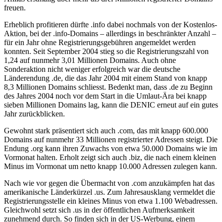
freuen.
Erheblich profitieren dürfte .info dabei nochmals von der Kostenlos-
Aktion, bei der .info-Domains – allerdings in beschränkter Anzahl –
für ein Jahr ohne Registrierungsgebühren angemeldet werden
konnten. Seit September 2004 stieg so die Registrierungszahl von
1,24 auf nunmehr 3,01 Millionen Domains. Auch ohne
Sonderaktion nicht weniger erfolgreich war die deutsche
Länderendung .de, die das Jahr 2004 mit einem Stand von knapp
8,3 Millionen Domains schliesst. Bedenkt man, dass .de zu Beginn
des Jahres 2004 noch vor dem Start in die Umlaut-Ära bei knapp
sieben Millionen Domains lag, kann die DENIC erneut auf ein gutes
Jahr zurückblicken.
Gewohnt stark präsentiert sich auch .com, das mit knapp 600.000
Domains auf nunmehr 33 Millionen registrierter Adressen steigt. Die
Endung .org kann ihren Zuwachs von etwa 50.000 Domains wie im
Vormonat halten. Erholt zeigt sich auch .biz, die nach einem kleinen
Minus im Vormonat um netto knapp 10.000 Adressen zulegen kann.
Nach wie vor gegen die Übermacht von .com anzukämpfen hat das
amerikanische Länderkürzel .us. Zum Jahresausklang vermeldet die
Registrierungsstelle ein kleines Minus von etwa 1.100 Webadressen.
Gleichwohl setzt sich .us in der öffentlichen Aufmerksamkeit
zunehmend durch. So finden sich in der US-Werbung, einem