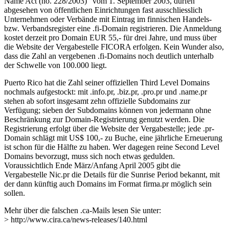
Name Act (no. 228/2003)“ vom 1. September 2003, dürfen
abgesehen von öffentlichen Einrichtungen fast ausschliesslich
Unternehmen oder Verbände mit Eintrag im finnischen Handels-
bzw. Verbandsregister eine .fi-Domain registrieren. Die Anmeldung
kostet derzeit pro Domain EUR 55,- für drei Jahre, und muss über
die Website der Vergabestelle FICORA erfolgen. Kein Wunder also,
dass die Zahl an vergebenen .fi-Domains noch deutlich unterhalb
der Schwelle von 100.000 liegt.
Puerto Rico hat die Zahl seiner offiziellen Third Level Domains
nochmals aufgestockt: mit .info.pr, .biz.pr, .pro.pr und .name.pr
stehen ab sofort insgesamt zehn offizielle Subdomains zur
Verfügung; sieben der Subdomains können von jedermann ohne
Beschränkung zur Domain-Registrierung genutzt werden. Die
Registrierung erfolgt über die Website der Vergabestelle; jede .pr-
Domain schlägt mit US$ 100,- zu Buche, eine jährliche Erneuerung
ist schon für die Hälfte zu haben. Wer dagegen reine Second Level
Domains bevorzugt, muss sich noch etwas gedulden.
Voraussichtlich Ende März/Anfang April 2005 gibt die
Vergabestelle Nic.pr die Details für die Sunrise Period bekannt, mit
der dann künftig auch Domains im Format firma.pr möglich sein
sollen.
Mehr über die falschen .ca-Mails lesen Sie unter:
> http://www.cira.ca/news-releases/140.html