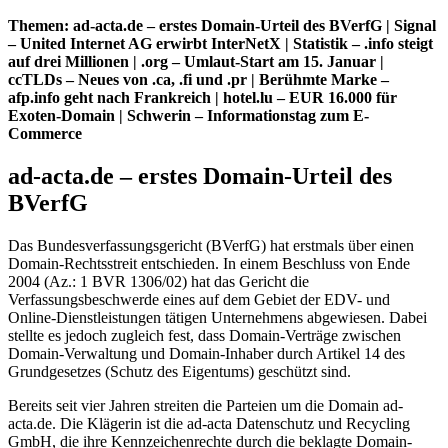
Themen: ad-acta.de – erstes Domain-Urteil des BVerfG | Signal
– United Internet AG erwirbt InterNetX | Statistik – .info steigt
auf drei Millionen | .org – Umlaut-Start am 15. Januar |
ccTLDs – Neues von .ca, .fi und .pr | Berühmte Marke –
afp.info geht nach Frankreich | hotel.lu – EUR 16.000 für
Exoten-Domain | Schwerin – Informationstag zum E-
Commerce
ad-acta.de – erstes Domain-Urteil des
BVerfG
Das Bundesverfassungsgericht (BVerfG) hat erstmals über einen
Domain-Rechtsstreit entschieden. In einem Beschluss von Ende
2004 (Az.: 1 BVR 1306/02) hat das Gericht die
Verfassungsbeschwerde eines auf dem Gebiet der EDV- und
Online-Dienstleistungen tätigen Unternehmens abgewiesen. Dabei
stellte es jedoch zugleich fest, dass Domain-Verträge zwischen
Domain-Verwaltung und Domain-Inhaber durch Artikel 14 des
Grundgesetzes (Schutz des Eigentums) geschützt sind.
Bereits seit vier Jahren streiten die Parteien um die Domain ad-
acta.de. Die Klägerin ist die ad-acta Datenschutz und Recycling
GmbH, die ihre Kennzeichenrechte durch die beklagte Domain-