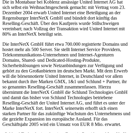
Die in Montabaur bei Koblenz ansässige United Internet AG hat
sich selbst ein Weihnachtsgeschenk gemacht: mit Vertrag vom 23.
Dezember 2004 erwarb United Internet eine Beteiligung an der
Regensburger InterNetX GmbH und bündelt dort künftig das
Reselling-Geschäft. Über den Kaufpreis wurde Stillschweigen
vereinbart; nach Vollzug der Transaktion wird United Internet mit
80% an InterNetX beteiligt sein.
Die InterNetX GmbH führt etwa 700.000 registrierte Domains und
hostet mehr als 500 Server. Sie stellt Internet Service Providern,
Telekommunikations-Unternehmen und Internet-Agenturen
Domains, Shared- und Dedicated-Hosting-Produkte,
Sicherheitslösungen sowie Netzanbindungen zur Verfügung und
gehört zu den Großanbietern im deutschen Markt. Mit dem Erwerb
will die börsennotierte United Internet, in Deutschland vor allem
bekannt durch ihre Marken GMX, 1&1 und Schlund + Partner, ihr
so genanntes Reselling-Geschäft zusammenfassen. Hierzu
übernimmt die InterNetX GmbH die Schlund Technologies GmbH
und damit das bisher von Schlund Technologies betriebene
Reselling-Geschäft der United Internet AG, und führt es unter der
Marke InterNetX fort. InterNetX seinerseits erhofft sich einen
starken Partner für das zukünftige Wachstum des Unternehmens und
die gezielte Expansion ins europäische Ausland. Für das
Geschäftsjahr 2005 wird ein Umsatz von EUR 8 Mio. erwartet.