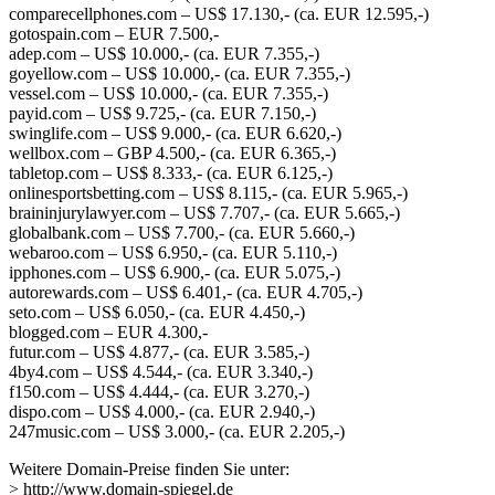
comparecellphones.com – US$ 17.130,- (ca. EUR 12.595,-)
gotospain.com – EUR 7.500,-
adep.com – US$ 10.000,- (ca. EUR 7.355,-)
goyellow.com – US$ 10.000,- (ca. EUR 7.355,-)
vessel.com – US$ 10.000,- (ca. EUR 7.355,-)
payid.com – US$ 9.725,- (ca. EUR 7.150,-)
swinglife.com – US$ 9.000,- (ca. EUR 6.620,-)
wellbox.com – GBP 4.500,- (ca. EUR 6.365,-)
tabletop.com – US$ 8.333,- (ca. EUR 6.125,-)
onlinesportsbetting.com – US$ 8.115,- (ca. EUR 5.965,-)
braininjurylawyer.com – US$ 7.707,- (ca. EUR 5.665,-)
globalbank.com – US$ 7.700,- (ca. EUR 5.660,-)
webaroo.com – US$ 6.950,- (ca. EUR 5.110,-)
ipphones.com – US$ 6.900,- (ca. EUR 5.075,-)
autorewards.com – US$ 6.401,- (ca. EUR 4.705,-)
seto.com – US$ 6.050,- (ca. EUR 4.450,-)
blogged.com – EUR 4.300,-
futur.com – US$ 4.877,- (ca. EUR 3.585,-)
4by4.com – US$ 4.544,- (ca. EUR 3.340,-)
f150.com – US$ 4.444,- (ca. EUR 3.270,-)
dispo.com – US$ 4.000,- (ca. EUR 2.940,-)
247music.com – US$ 3.000,- (ca. EUR 2.205,-)
Weitere Domain-Preise finden Sie unter:
> http://www.domain-spiegel.de