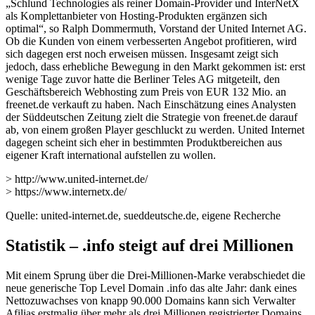
„Schlund Technologies als reiner Domain-Provider und InterNetX
als Komplettanbieter von Hosting-Produkten ergänzen sich
optimal“, so Ralph Dommermuth, Vorstand der United Internet AG.
Ob die Kunden von einem verbesserten Angebot profitieren, wird
sich dagegen erst noch erweisen müssen. Insgesamt zeigt sich
jedoch, dass erhebliche Bewegung in den Markt gekommen ist: erst
wenige Tage zuvor hatte die Berliner Teles AG mitgeteilt, den
Geschäftsbereich Webhosting zum Preis von EUR 132 Mio. an
freenet.de verkauft zu haben. Nach Einschätzung eines Analysten
der Süddeutschen Zeitung zielt die Strategie von freenet.de darauf
ab, von einem großen Player geschluckt zu werden. United Internet
dagegen scheint sich eher in bestimmten Produktbereichen aus
eigener Kraft international aufstellen zu wollen.
> http://www.united-internet.de/
> https://www.internetx.de/
Quelle: united-internet.de, sueddeutsche.de, eigene Recherche
Statistik – .info steigt auf drei Millionen
Mit einem Sprung über die Drei-Millionen-Marke verabschiedet die
neue generische Top Level Domain .info das alte Jahr: dank eines
Nettozuwachses von knapp 90.000 Domains kann sich Verwalter
Afilias erstmalig über mehr als drei Millionen registrierter Domains