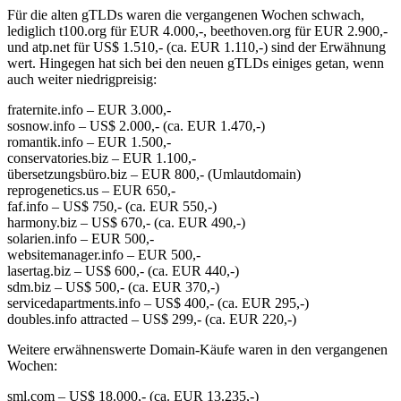
Für die alten gTLDs waren die vergangenen Wochen schwach,
lediglich t100.org für EUR 4.000,-, beethoven.org für EUR 2.900,-
und atp.net für US$ 1.510,- (ca. EUR 1.110,-) sind der Erwähnung
wert. Hingegen hat sich bei den neuen gTLDs einiges getan, wenn
auch weiter niedrigpreisig:
fraternite.info – EUR 3.000,-
sosnow.info – US$ 2.000,- (ca. EUR 1.470,-)
romantik.info – EUR 1.500,-
conservatories.biz – EUR 1.100,-
übersetzungsbüro.biz – EUR 800,- (Umlautdomain)
reprogenetics.us – EUR 650,-
faf.info – US$ 750,- (ca. EUR 550,-)
harmony.biz – US$ 670,- (ca. EUR 490,-)
solarien.info – EUR 500,-
websitemanager.info – EUR 500,-
lasertag.biz – US$ 600,- (ca. EUR 440,-)
sdm.biz – US$ 500,- (ca. EUR 370,-)
servicedapartments.info – US$ 400,- (ca. EUR 295,-)
doubles.info attracted – US$ 299,- (ca. EUR 220,-)
Weitere erwähnenswerte Domain-Käufe waren in den vergangenen
Wochen:
sml.com – US$ 18.000,- (ca. EUR 13.235,-)