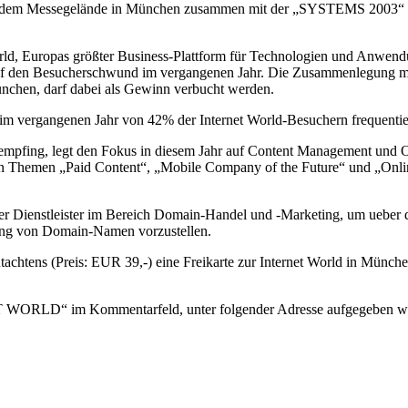
auf dem Messegelände in München zusammen mit der „SYSTEMS 2003“ st
World, Europas größter Business-Plattform für Technologien und Anwendu
auf den Besucherschwund im vergangenen Jahr. Die Zusammenlegung m
nchen, darf dabei als Gewinn verbucht werden.
ie im vergangenen Jahr von 42% der Internet World-Besuchern frequentie
r empfing, legt den Fokus in diesem Jahr auf Content Management und
hemen „Paid Content“, „Mobile Company of the Future“ und „Online Bu
er Dienstleister im Bereich Domain-Handel und -Marketing, um ueber 
king von Domain-Namen vorzustellen.
achtens (Preis: EUR 39,-) eine Freikarte zur Internet World in München
ORLD“ im Kommentarfeld, unter folgender Adresse aufgegeben w