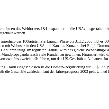
nternehmen des Webhosters 1&1, expandiert in die USA: ausgestattet mi
ufgebaut werden.
n innerhalb der 100tägigen Pre-Launch-Phase bis 31.12.2003 gibt es 5
Kunden mit Wohnsitz in den USA und Kanada. Konzernchef Ralph Dommer
Gebühren fällig. Im regulären Handel wird das gleiche Webhosting-Pak
rch Mundpropaganda rasch viele Kunden zu gewinnen. Finanziert wird
von zwei bis zweieinhalb Jahren, um das US-Geschäft aufzubauen. Im 
ügung. Darin eingeschlossen ist die Domain-Registrierung für US$ 5,99 
 die Geschäfte zufrieden: laut der Jahresprognose 2003 peilt United 