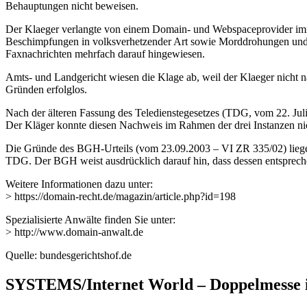
Behauptungen nicht beweisen.
Der Klaeger verlangte von einem Domain- und Webspaceprovider immate
Beschimpfungen in volksverhetzender Art sowie Morddrohungen und An
Faxnachrichten mehrfach darauf hingewiesen.
Amts- und Landgericht wiesen die Klage ab, weil der Klaeger nicht n
Gründen erfolglos.
Nach der älteren Fassung des Teledienstegesetzes (TDG, vom 22. Juli 
Der Kläger konnte diesen Nachweis im Rahmen der drei Instanzen ni
Die Gründe des BGH-Urteils (vom 23.09.2003 – VI ZR 335/02) liegen no
TDG. Der BGH weist ausdrücklich darauf hin, dass dessen entspreche
Weitere Informationen dazu unter:
> https://domain-recht.de/magazin/article.php?id=198
Spezialisierte Anwälte finden Sie unter:
> http://www.domain-anwalt.de
Quelle: bundesgerichtshof.de
SYSTEMS/Internet World – Doppelmesse