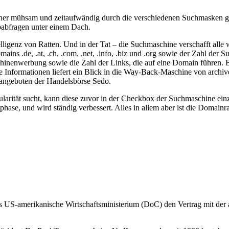
her mühsam und zeitaufwändig durch die verschiedenen Suchmasken ge
babfragen unter einem Dach.
ligenz von Ratten. Und in der Tat – die Suchmaschine verschafft alle
s .de, .at, .ch, .com, .net, .info, .biz und .org sowie der Zahl der S
chinenwerbung sowie die Zahl der Links, die auf eine Domain führen. 
nformationen liefert ein Blick in die Way-Back-Maschine von archive.
angeboten der Handelsbörse Sedo.
arität sucht, kann diese zuvor in der Checkbox der Suchmaschine einz
ase, und wird ständig verbessert. Alles in allem aber ist die Domainratt
as US-amerikanische Wirtschaftsministerium (DoC) den Vertrag mit der 