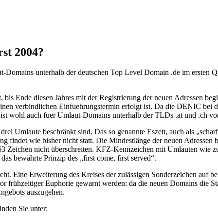
rst 2004?
t-Domains unterhalb der deutschen Top Level Domain .de im ersten Qua
 bis Ende diesen Jahres mit der Registrierung der neuen Adressen begi
 einen verbindlichen Einfuehrungstermin erfolgt ist. Da die DENIC bei
t wohl auch fuer Umlaut-Domains unterhalb der TLDs .at und .ch vo
drei Umlaute beschränkt sind. Das so genannte Eszett, auch als „scharfe
ng findet wie bisher nicht statt. Die Mindestlänge der neuen Adressen 
Zeichen nicht überschreiten. KFZ-Kennzeichen mit Umlauten wie zum 
as bewährte Prinzip des „first come, first served“.
cht. Eine Erweiterung des Kreises der zulässigen Sonderzeichen auf be
 vor frühzeitiger Euphorie gewarnt werden: da die neuen Domains die 
Angebots auszugehen.
nden Sie unter: