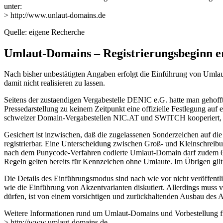
unter:
> http://www.unlaut-domains.de
Quelle: eigene Recherche
Umlaut-Domains – Registrierungsbeginn e
Nach bisher unbestätigten Angaben erfolgt die Einführung von Umlau
damit nicht realisieren zu lassen.
Seitens der zustaendigen Vergabestelle DENIC e.G. hatte man gehofft,
Pressedarstellung zu keinem Zeitpunkt eine offizielle Festlegung auf
schweizer Domain-Vergabestellen NIC.AT und SWITCH kooperiert, is
Gesichert ist inzwischen, daß die zugelassenen Sonderzeichen auf die 
registrierbar. Eine Unterscheidung zwischen Groß- und Kleinschreibu
nach dem Punycode-Verfahren codierte Umlaut-Domain darf zudem 63 
Regeln gelten bereits für Kennzeichen ohne Umlaute. Im Übrigen gilt d
Die Details des Einführungsmodus sind nach wie vor nicht veröffentli
wie die Einführung von Akzentvarianten diskutiert. Allerdings muss
dürfen, ist von einem vorsichtigen und zurückhaltenden Ausbau des 
Weitere Informationen rund um Umlaut-Domains und Vorbestellung fi
> http://www.umlaut-domains.de