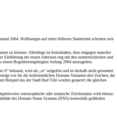
rtal 2004. Hoffnungen auf einen früheren Starttermin scheinen sich
nnen zu können. Allerdings ist festzuhalten, dass entgegen mancher
 der Einführung der neuen Adressen eng mit den oesterreichischen und
n einem Registrierungsbeginn Anfang 2004 auszugehen.
s S“ bekannt, wird als „ss“ aufgelöst und ist deshalb nicht gesondert
beträgt wie für die herkömmlichen Domain-Varianten drei Zeichen; die
Beispiel das der Stadt Bad Tölz werden gesperrt; die gleichen
ispielsweise osteuropäische oder asiatische Zeichensätze wird ebenso
Stabilität des Domain Name Systems (DNS) keinesfalls gefährden