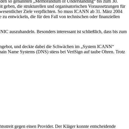
henden so genannten „Memorandum of Understanding“ bis zum 30.
t geben, die strukturellen und organisatorischen Voraussetzungen für
ung wesentlicher Ziele verpflichten. So muss ICANN ab 31. März 2004
 zu entwickeln, die für den Fall von technischen oder finanziellen
C auszuhandeln. Besonders interessant ist schließlich, dass bis zum
r-Angebot, und deckte dabei die Schwächen im „System ICANN“
Domain Name Systems (DNS) stiess bei VeriSign auf taube Ohren. Trotz
htsstreit gegen einen Provider. Der Kläger konnte entscheidende