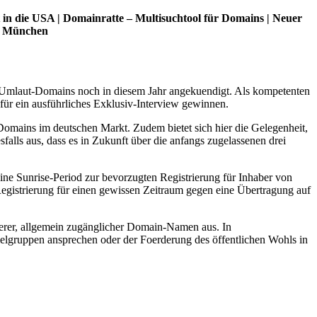
t in die USA | Domainratte – Multisuchtool für Domains | Neuer
in München
on Umlaut-Domains noch in diesem Jahr angekuendigt. Als kompetenten
für ein ausführliches Exklusiv-Interview gewinnen.
-Domains im deutschen Markt. Zudem bietet sich hier die Gelegenheit,
alls aus, dass es in Zukunft über die anfangs zugelassenen drei
e Sunrise-Period zur bevorzugten Registrierung für Inhaber von
egistrierung für einen gewissen Zeitraum gegen eine Übertragung auf
terer, allgemein zugänglicher Domain-Namen aus. In
elgruppen ansprechen oder der Foerderung des öffentlichen Wohls in