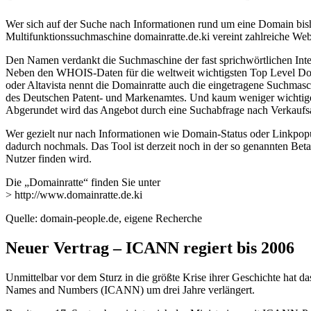
Wer sich auf der Suche nach Informationen rund um eine Domain bis
Multifunktionssuchmaschine domainratte.de.ki vereint zahlreiche We
Den Namen verdankt die Suchmaschine der fast sprichwörtlichen Intel
Neben den WHOIS-Daten für die weltweit wichtigsten Top Level Domain
oder Altavista nennt die Domainratte auch die eingetragene Suchmas
des Deutschen Patent- und Markenamtes. Und kaum weniger wichtige I
Abgerundet wird das Angebot durch eine Suchabfrage nach Verkaufs
Wer gezielt nur nach Informationen wie Domain-Status oder Linkpopul
dadurch nochmals. Das Tool ist derzeit noch in der so genannten Betaph
Nutzer finden wird.
Die „Domainratte“ finden Sie unter
> http://www.domainratte.de.ki
Quelle: domain-people.de, eigene Recherche
Neuer Vertrag – ICANN regiert bis 2006
Unmittelbar vor dem Sturz in die größte Krise ihrer Geschichte hat d
Names and Numbers (ICANN) um drei Jahre verlängert.