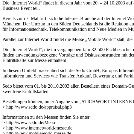
Die „Internet World“ findet in diesem Jahr vom 20. – 24.10.2003 
Business-Event teil.
Bereits zum 7. Mal trifft sich die Internet-Branche auf der Internet 
München. Der Umzug in den Süden Deutschlands ist die Reaktion 
für Informationstechnik, Telekommunikation und Neue Medien in Mü
Parallel zur Internet World findet die Messe „Mobile World“ statt, d
Die „Internet World“, die im vergangenen Jahr 32.500 Fachbesuche
finden anwendungsbezogene Vorträge und Diskussionsrunden mit den T
Eintrittskarte zur Messe enthalten!
In diesem Umfeld praesentiert sich die Sedo GmbH, Europas führend
informieren und Services wie Transfer, Ankauf, Bewertung und Par
Sedo bietet vom 01. bis 20.10.2003 allen Bestellern eines Domain-Gut
zwei freie Eintrittskarten.
Bestellungen können, unter Angabe von „STICHWORT INTERNET W
> http://www.sedo.de/appraisal.php3
Informationen zu den Messen finden Sie unter:
> http://www.sedo.de/Messe
> http://www.internetworld-messe.de
> http://www.mobileworld-messe.de