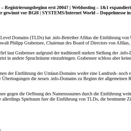
s – Registrierungsbeginn erst 2004? | Webhosting – 1&1 expandier
ider gewinnt vor BGH | SYSTEMS/Internet World – Doppelmesse 
p Level Domains (TLDs) hat .info-Betreiber Afilias die Einführung v
alt Philipp Grabensee, Chairman des Board of Directors von Afilias, 
l laut Grabensee aufgrund der traditionell starken Stellung der .info
tzt in andere Sprachräume einzudringen. Grabensee schloss aber keinesf
en der Einführung der Umlaut-Domains weder eine Landrush- noch ein
r Übertragungen die neuen .info-Domains zu Beginn der allgemeinen R
bensee gegen die Oeffnung des Namensraumes durch die Einführung wei
allerdings Spielraum fuer die Einführung von TLDs, die bestimmte Zi
h