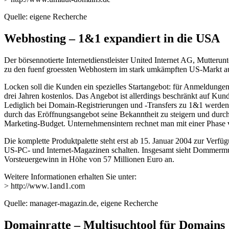
Quelle: eigene Recherche
Webhosting – 1&1 expandiert in die USA
Der börsennotierte Internetdienstleister United Internet AG, Mutteru
zu den fuenf groessten Webhostern im stark umkämpften US-Markt a
Locken soll die Kunden ein spezielles Startangebot: für Anmeldunge
drei Jahren kostenlos. Das Angebot ist allerdings beschränkt auf 
Lediglich bei Domain-Registrierungen und -Transfers zu 1&1 werden 
durch das Eröffnungsangebot seine Bekanntheit zu steigern und du
Marketing-Budget. Unternehmensintern rechnet man mit einer Phase 
Die komplette Produktpalette steht erst ab 15. Januar 2004 zur Verf
US-PC- und Internet-Magazinen schalten. Insgesamt sieht Dommermuth
Vorsteuergewinn in Höhe von 57 Millionen Euro an.
Weitere Informationen erhalten Sie unter:
> http://www.1and1.com
Quelle: manager-magazin.de, eigene Recherche
Domainratte – Multisuchtool für Domains