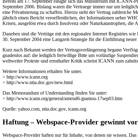
Bereits am 17. September einigte sich das Ministerium mit ICANN-P
September 2006. Bislang waren die Vertraege immer nur um lediglich 
eine Privatisierung zu schaffen. Hierzu sieht der Vertrag zahlreiche
jährlich einen Bericht veroeffentlichen, der Informationen ueber WHOI
Krisen, ausgelöst etwa durch Insolvenz oder Naturkatastrophen, die A
Daneben sind die Verträge mit den regionalen Internet Registries w
30. September 2004 eine Langzeit-Strategie für die Einführung neu
Kurz nach Bekannt werden der Vertragsverlängerung begann VeriSign
gnadenlos auf: die lediglich freiwillige Bitte um vorläufige Suspend
weltweiter Proteste und ernsthafter Kritik scheint ICANN zum zahnlos
Weitere Informationen erhalten Sie unter.
> http://www.icann.org
> http://www.ntia.doc.gov/new.html
Das Memorandum of Understanding finden Sie unter:
> http://www.icann.org/general/amend6-jpamou-17sep03.htm
Quelle: yahoo.com, ntia.doc.gov, icann.org
Haftung – Webspace-Provider gewinnt v
Webspace-Provider haften nur für Inhalte, von denen sie wissen. Das 