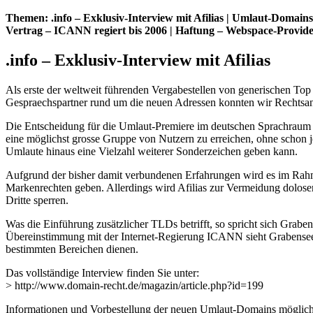
Themen: .info – Exklusiv-Interview mit Afilias | Umlaut-Domain
Vertrag – ICANN regiert bis 2006 | Haftung – Webspace-Prov
.info – Exklusiv-Interview mit Afilias
Als erste der weltweit führenden Vergabestellen von generischen To
Gespraechspartner rund um die neuen Adressen konnten wir Rechtsanw
Die Entscheidung für die Umlaut-Premiere im deutschen Sprachraum fie
eine möglichst grosse Gruppe von Nutzern zu erreichen, ohne schon je
Umlaute hinaus eine Vielzahl weiterer Sonderzeichen geben kann.
Aufgrund der bisher damit verbundenen Erfahrungen wird es im Rahm
Markenrechten geben. Allerdings wird Afilias zur Vermeidung dolose
Dritte sperren.
Was die Einführung zusätzlicher TLDs betrifft, so spricht sich Gra
Übereinstimmung mit der Internet-Regierung ICANN sieht Grabensee 
bestimmten Bereichen dienen.
Das vollständige Interview finden Sie unter:
> http://www.domain-recht.de/magazin/article.php?id=199
Informationen und Vorbestellung der neuen Umlaut-Domains möglic