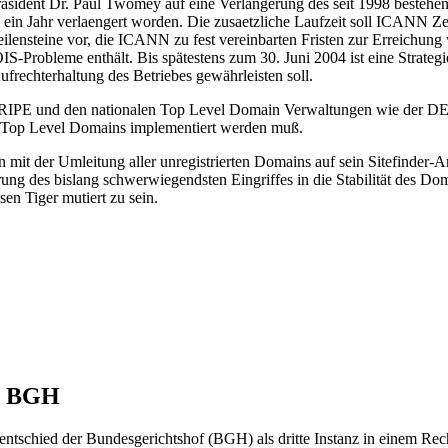
räsident Dr. Paul Twomey auf eine Verlängerung des seit 1998 beste
ein Jahr verlaengert worden. Die zusaetzliche Laufzeit soll ICANN Zei
 Meilensteine vor, die ICANN zu fest vereinbarten Fristen zur Erreich
S-Probleme enthält. Bis spätestens zum 30. Juni 2004 ist eine Strategie
ufrechterhaltung des Betriebes gewährleisten soll.
ie RIPE und den nationalen Top Level Domain Verwaltungen wie der DENI
er Top Level Domains implementiert werden muß.
 mit der Umleitung aller unregistrierten Domains auf sein Sitefinde
ierung des bislang schwerwiegendsten Eingriffes in die Stabilität des 
en Tiger mutiert zu sein.
or BGH
entschied der Bundesgerichtshof (BGH) als dritte Instanz in einem Rec