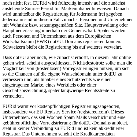
noch nicht fest. EURid wird frühzeitig intensiv auf die zunächst
anstehende Sunrise Period für Markeninhaber hinweisen. Danach
wird unmittelbar die Registrierung für Jedermann frei gegeben.
Jedermann sind in diesem Fall zunächst Personen und Unternehmen
mit Wohnsitz bzw. satzungsgemäßen Sitz, Hauptverwaltung oder
Hauptniederlassung innerhalb der Gemeinschaft. Später werden
auch Personen und Unternehmen aus dem Europäischen
Wirtschaftsraum (EWR) dotEU-Domains registrieren können.
Schweizern bleibt die Registrierung bis auf weiteres verwehrt.
Dass dotEU aber noch, wie zunächst erhofft, in diesem Jahr online
gehen wird, scheint ausgeschlossen. Nichtsdestotrotz sollte man die
Möglichkeit von (kostenlosen) Vorregistrierungen nutzen, um sich
so die Chancen auf die eigene Wunschdomain unter dotEU zu
verbessern und, als Inhaber eines Schutzrechts wie einer
eingetragenen Marke, eines Werktitels oder einer
Geschäftsbezeichnung, später langwierige Rechtsstreite zu
vermeiden.
EURid warnt vor kostenpflichtigen Registrierungsangeboten,
insbesondere vor EU Registry Service (registereu.com). Dieses
Unternehmen, das seit Wochen Spam-Mails verschickt und eine
gebührenpflichtige Vorregistrierung für dotEU-Domains anbietet,
steht in keiner Verbindung zu EURid und ist kein akkreditierter
Registrar. Das Unternehmen scheint die Kreditkartendaten