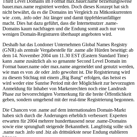
Third Level Domains im Format max.bauer.name beziehungsweise
bauer.max.name registriert werden. Doch dieses Konzept hat sich
nicht bewährt, da es die Domains im Vergleich zu Mitkonkurrenten
wie .com, .info oder .biz länger und damit tippfehleranfälliger
macht. Dies hat dazu geführt, dass die Internetnutzer .name-
Domains kaum nachfragen und die Endung somit auch nur von
wenigen Domain-Registraren überhaupt angeboten wird.
Deshalb hat das Londoner Unternehmen Global Names Registry
(GNR) als zentrale Vergabestelle für .name alle Hürden beseitigt: ab
dem 14. November 2004 um 11.30 EST (Eastern Standard Time)
kann .name zusätzlich als so genannte Second Level Domain im
Format bauer.name oder max.name angemeldet und genutzt werden,
wie man es von .de oder .info gewohnt ist. Die Registrierung wird
zu diesem Stichtag mit einem „Big Bang“ erfolgen, das heisst es
wird weder eine Sunrise Period mit der Möglichkeit zur bevorzugten
Anmeldung für Inhaber von Markenrechten noch eine Landrush
Phase zur bevorrechtigten Vormerkung für die breite Öffentlichkeit
geben, sondern umgehend mit der real-time Registrierung begonnen.
Die Chancen von .name auf dem internationalen Domain-Markt
haben sich durch die Änderungen erheblich verbessert: Experten
erwarten für 2004 mehrere hunderttausend neue .name-Domains
sowie eine sprunghaft steigende Bekanntheit. Langfristig sollte sich
.name nach .info und .biz als drittstärkste neue Endung etablieren