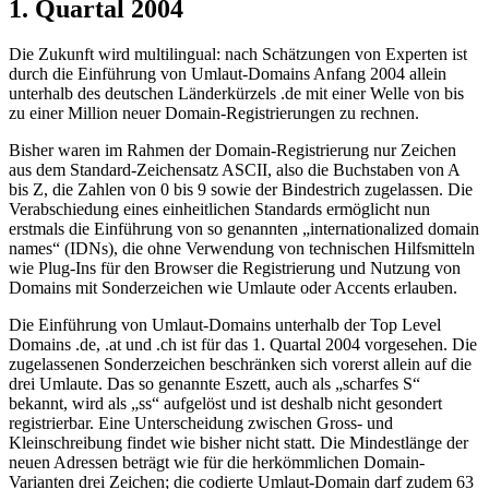
1. Quartal 2004
Die Zukunft wird multilingual: nach Schätzungen von Experten ist
durch die Einführung von Umlaut-Domains Anfang 2004 allein
unterhalb des deutschen Länderkürzels .de mit einer Welle von bis
zu einer Million neuer Domain-Registrierungen zu rechnen.
Bisher waren im Rahmen der Domain-Registrierung nur Zeichen
aus dem Standard-Zeichensatz ASCII, also die Buchstaben von A
bis Z, die Zahlen von 0 bis 9 sowie der Bindestrich zugelassen. Die
Verabschiedung eines einheitlichen Standards ermöglicht nun
erstmals die Einführung von so genannten „internationalized domain
names“ (IDNs), die ohne Verwendung von technischen Hilfsmitteln
wie Plug-Ins für den Browser die Registrierung und Nutzung von
Domains mit Sonderzeichen wie Umlaute oder Accents erlauben.
Die Einführung von Umlaut-Domains unterhalb der Top Level
Domains .de, .at und .ch ist für das 1. Quartal 2004 vorgesehen. Die
zugelassenen Sonderzeichen beschränken sich vorerst allein auf die
drei Umlaute. Das so genannte Eszett, auch als „scharfes S“
bekannt, wird als „ss“ aufgelöst und ist deshalb nicht gesondert
registrierbar. Eine Unterscheidung zwischen Gross- und
Kleinschreibung findet wie bisher nicht statt. Die Mindestlänge der
neuen Adressen beträgt wie für die herkömmlichen Domain-
Varianten drei Zeichen; die codierte Umlaut-Domain darf zudem 63