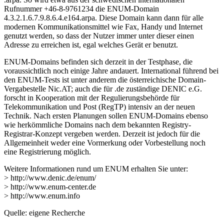
Rufnummer +46-8-9761234 die ENUM-Domain
4.3.2.1.6.7.9.8.6.4.e164.arpa. Diese Domain kann dann für alle
modernen Kommunikationsmittel wie Fax, Handy und Internet
genutzt werden, so dass der Nutzer immer unter dieser einen
Adresse zu erreichen ist, egal welches Gerät er benutzt.
ENUM-Domains befinden sich derzeit in der Testphase, die
voraussichtlich noch einige Jahre andauert. International führend bei
den ENUM-Tests ist unter anderem die österreichische Domain-
Vergabestelle Nic.AT; auch die für .de zuständige DENIC e.G.
forscht in Kooperation mit der Regulierungsbehörde für
Telekommunikation und Post (RegTP) intensiv an der neuen
Technik. Nach ersten Planungen sollen ENUM-Domains ebenso
wie herkömmliche Domains nach dem bekannten Registry-
Registrar-Konzept vergeben werden. Derzeit ist jedoch für die
Allgemeinheit weder eine Vormerkung oder Vorbestellung noch
eine Registrierung möglich.
Weitere Informationen rund um ENUM erhalten Sie unter:
> http://www.denic.de/enum/
> http://www.enum-center.de
> http://www.enum.info
Quelle: eigene Recherche