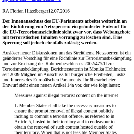
RA Florian Hitzelberger
12.07.2016
Der Innenausschuss des EU-Parlaments arbeitet weiterhin an
der Einführung von Netzsperren: ein geänderter Entwurf für
die EU-Terrorismusrichtlinie sieht zwar vor, dass Webangebote
mit terroristischen Inhalten vorrangig zu löschen sind. Eine
Sperrung soll jedoch ebenfalls zulässig werden.
Auslöser neuer Diskussionen um das Streitthema Netzsperren ist ein
geänderter Vorschlag für eine Richtlinie zur Terrorismusbekämpfung
und zur Ersetzung des Rahmenbeschlusses 2002/475/JI zur
Terrorismusbekämpfung. Berichterstatterin ist Monika Hohlmeier,
seit 2009 Mitglied im Ausschuss für bürgerliche Freiheiten, Justiz
und Inneres des Europäischen Parlaments. Ihr überarbeiteter
Entwurf sieht einen neuen Artikel 14a vor, der wie folgt lautet:
Measures against illegal terrorist content on the internet
1. Member States shall take the necessary measures to
ensure the prompt removal of illegal content publicly
inciting to commit a terrorist offence, as referred to in
Article 5, hosted in their territory and to endeavour to
obtain the removal of such content hosted outside of
their territory. When that is not feasible Member States