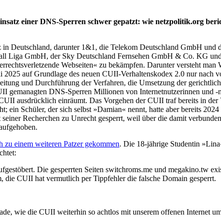
insatz einer DNS-Sperren schwer gepatzt: wie netzpolitik.org beri
itz in Deutschland, darunter 1&1, die Telekom Deutschland GmbH un
ll Liga GmbH, der Sky Deutschland Fernsehen GmbH & Co. KG und der
rheberrechtsverletzende Webseiten« zu bekämpfen. Darunter versteht ma
 Juli 2025 auf Grundlage des neuen CUII-Verhaltenskodex 2.0 nur nach 
nleitung und Durchführung der Verfahren, die Umsetzung der gerichtli
UII gemanagten DNS-Sperren Millionen von Internetnutzerinnen und -n
I ausdrücklich einräumt. Das Vorgehen der CUII traf bereits in der Ver
ein Schüler, der sich selbst »Damian« nennt, hatte aber bereits 2024 au
 seiner Recherchen zu Unrecht gesperrt, weil über die damit verbunde
 aufgehoben.
ich zu einem weiteren Patzer gekommen
. Die 18-jährige Studentin »Lina
chtet:
ufgestöbert. Die gesperrten Seiten switchroms.me und megakino.tw exis
, die CUII hat vermutlich per Tippfehler die falsche Domain gesperrt.
hade, wie die CUII weiterhin so achtlos mit unserem offenen Internet u