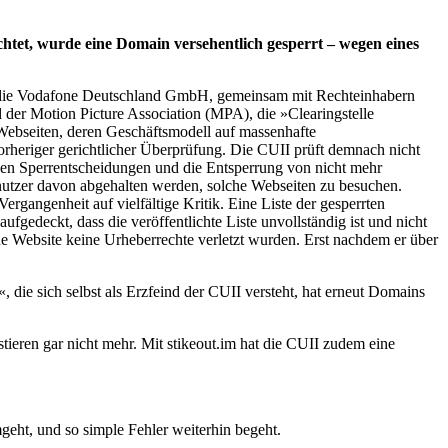
chtet, wurde eine Domain versehentlich gesperrt – wegen eines
d die Vodafone Deutschland GmbH, gemeinsam mit Rechteinhabern
 Motion Picture Association (MPA), die »Clearingstelle
n Webseiten, deren Geschäftsmodell auf massenhafte
vorheriger gerichtlicher Überprüfung. Die CUII prüft demnach nicht
chen Sperrentscheidungen und die Entsperrung von nicht mehr
utzer davon abgehalten werden, solche Webseiten zu besuchen.
gangenheit auf vielfältige Kritik. Eine Liste der gesperrten
fgedeckt, dass die veröffentlichte Liste unvollständig ist und nicht
ne Website keine Urheberrechte verletzt wurden. Erst nachdem er über
«, die sich selbst als Erzfeind der CUII versteht, hat erneut Domains
tieren gar nicht mehr. Mit stikeout.im hat die CUII zudem eine
mgeht, und so simple Fehler weiterhin begeht.