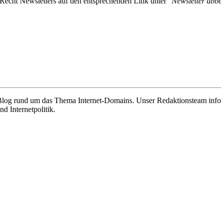
-Recht Newsletters auf den entsprechenden Link unter
"Newsletter abbes
e Blog rund um das Thema Internet-Domains. Unser Redaktionsteam info
 Internetpolitik.