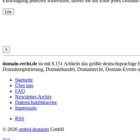
Einwilligung jederzeit widerrufen, indem Sie am Ende jedes Domain
×
domain-recht.de
ist mit 9.151 Artikeln das größte deutschsprachig
Domainregistrierung, Domainhandel, Domainrecht, Domain-Events und
Startseite
Über uns
FAQ
Newsletter-Archiv
Datenschutzhinweise
Impressum
RSS
© 2026
united-domains
GmbH
Top