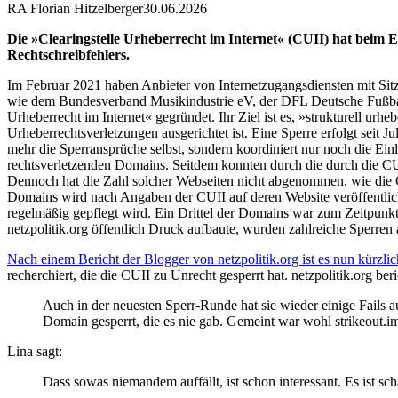
RA Florian Hitzelberger
30.06.2026
Die »Clearingstelle Urheberrecht im Internet« (CUII) hat beim E
Rechtschreibfehlers.
Im Februar 2021 haben Anbieter von Internetzugangsdiensten mit S
wie dem Bundesverband Musikindustrie eV, der DFL Deutsche Fußba
Urheberrecht im Internet« gegründet. Ihr Ziel ist es, »strukturell u
Urheberrechtsverletzungen ausgerichtet ist. Eine Sperre erfolgt seit
mehr die Sperransprüche selbst, sondern koordiniert nur noch die Ei
rechtsverletzenden Domains. Seitdem konnten durch die durch die C
Dennoch hat die Zahl solcher Webseiten nicht abgenommen, wie die CUI
Domains wird nach Angaben der CUII auf deren Website veröffentlicht; 
regelmäßig gepflegt wird. Ein Drittel der Domains war zum Zeitpunkt
netzpolitik.org öffentlich Druck aufbaute, wurden zahlreiche Sperren
Nach einem Bericht der Blogger von netzpolitik.org ist es nun kürzl
recherchiert, die die CUII zu Unrecht gesperrt hat. netzpolitik.org beri
Auch in der neuesten Sperr-Runde hat sie wieder einige Fails a
Domain gesperrt, die es nie gab. Gemeint war wohl strikeout.im
Lina sagt:
Dass sowas niemandem auffällt, ist schon interessant. Es ist sc