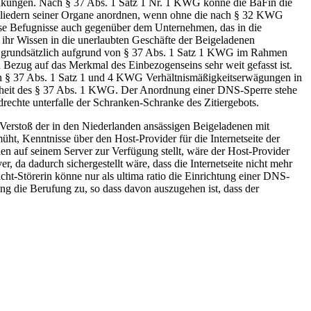
änkungen. Nach § 37 Abs. 1 Satz 1 Nr. 1 KWG könne die BaFin die
tgliedern seiner Organe anordnen, wenn ohne die nach § 32 KWG
ese Befugnisse auch gegenüber dem Unternehmen, das in die
 ihr Wissen in die unerlaubten Geschäfte der Beigeladenen
ne grundsätzlich aufgrund von § 37 Abs. 1 Satz 1 KWG im Rahmen
Bezug auf das Merkmal des Einbezogenseins sehr weit gefasst ist.
 von § 37 Abs. 1 Satz 1 und 4 KWG Verhältnismäßigkeitserwägungen in
mtheit des § 37 Abs. 1 KWG. Der Anordnung einer DNS-Sperre stehe
rechte unterfalle der Schranken-Schranke des Zitiergebots.
 Verstoß der in den Niederlanden ansässigen Beigeladenen mit
t, Kenntnisse über den Host-Provider für die Internetseite der
n auf seinem Server zur Verfügung stellt, wäre der Host-Provider
, da dadurch sichergestellt wäre, dass die Internetseite nicht mehr
t-Störerin könne nur als ultima ratio die Einrichtung einer DNS-
g die Berufung zu, so dass davon auszugehen ist, dass der