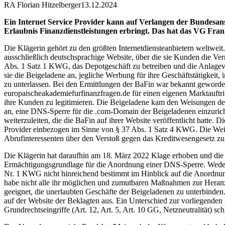
RA Florian Hitzelberger
13.12.2024
Ein Internet Service Provider kann auf Verlangen der Bundesanst
Erlaubnis Finanzdienstleistungen erbringt. Das hat das VG Fran
Die Klägerin gehört zu den größten Internetdiensteanbietern weltweit.
ausschließlich deutschsprachige Website, über die sie Kunden die V
Abs. 1 Satz 1 KWG, das Depotgeschäft zu betreiben und die Anlagever
sie die Beigeladene an, jegliche Werbung für ihre Geschäftstätigkeit,
zu unterlassen. Bei den Ermittlungen der BaFin war bekannt geworden,
europaischeakademiefurfinanzfragen.de für einen eigenen Marktauftri
ihre Kunden zu legitimieren. Die Beigeladene kam den Weisungen der
an, eine DNS-Sperre für die .com-Domain der Beigeladenen einzuric
weiterzuleiten, die die BaFin auf ihrer Website veröffentlicht hatte. 
Provider einbezogen im Sinne von § 37 Abs. 1 Satz 4 KWG. Die Weisu
Abrufinteressenten über den Verstoß gegen das Kreditwesengesetz zu 
Die Klägerin hat daraufhin am 18. März 2022 Klage erhoben und die
Ermächtigungsgrundlage für die Anordnung einer DNS-Sperre. Weder s
Nr. 1 KWG nicht hinreichend bestimmt im Hinblick auf die Anordnung 
habe nicht alle ihr möglichen und zumutbaren Maßnahmen zur Heranzi
geeignet, die unerlaubten Geschäfte der Beigeladenen zu unterbinden.
auf der Website der Beklagten aus. Ein Unterschied zur vorliegenden
Grundrechtseingriffe (Art. 12, Art. 5, Art. 10 GG, Netzneutralität) sc