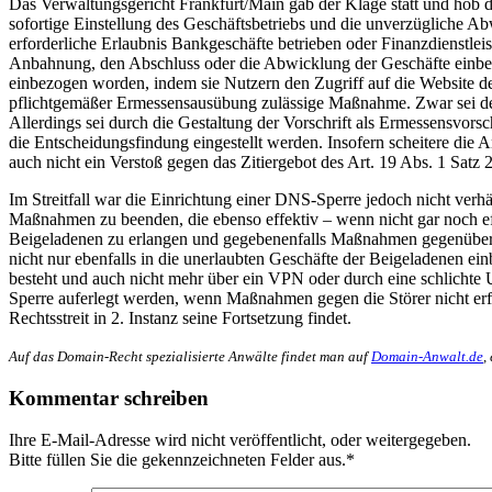
Das Verwaltungsgericht Frankfurt/Main gab der Klage statt und hob
sofortige Einstellung des Geschäftsbetriebs und die unverzügliche
erforderliche Erlaubnis Bankgeschäfte betrieben oder Finanzdienstl
Anbahnung, den Abschluss oder die Abwicklung der Geschäfte einbezog
einbezogen worden, indem sie Nutzern den Zugriff auf die Website 
pflichtgemäßer Ermessensausübung zulässige Maßnahme. Zwar sei der
Allerdings sei durch die Gestaltung der Vorschrift als Ermessensvo
die Entscheidungsfindung eingestellt werden. Insofern scheitere d
auch nicht ein Verstoß gegen das Zitiergebot des Art. 19 Abs. 1 Sat
Im Streitfall war die Einrichtung einer DNS-Sperre jedoch nicht ver
Maßnahmen zu beenden, die ebenso effektiv – wenn nicht gar noch eff
Beigeladenen zu erlangen und gegebenenfalls Maßnahmen gegenüber die
nicht nur ebenfalls in die unerlaubten Geschäfte der Beigeladenen ein
besteht und auch nicht mehr über ein VPN oder durch eine schlichte 
Sperre auferlegt werden, wenn Maßnahmen gegen die Störer nicht erf
Rechtsstreit in 2. Instanz seine Fortsetzung findet.
Auf das Domain-Recht spezialisierte Anwälte findet man auf
Domain-Anwalt.de
,
Kommentar schreiben
Ihre E-Mail-Adresse wird nicht veröffentlicht, oder weitergegeben.
Bitte füllen Sie die gekennzeichneten Felder aus.
*