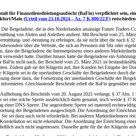
alt für Finanzdienstleistungsaufsicht (BaFin) verpflichtet sein,
kfurt/Main (
Urteil vom 23.10.2024 – Az. 7 K 800/22.F
) entschieden
 Die Beigeladene, die in den Niederlanden ansässige Future Traders Corp
ermittlung von Aktien und Anleihen andient. Mit Bescheid vom 25. Mär
mittlung- und -beratung zu erbringen, da sie nicht über die nach § 3
 insbesondere über die Website, die sich an Personen mit Sitz oder rege
 dass die Beigeladene die Internetpräsenz eines anderen Marktteilnehm
tt verwendet hatte. Darüber hinaus hatte die Beigeladene ein Anhörun
 BaFin nicht nach, der Bescheid vom 25. März 2021 ist bestandskräft
hten. Zudem gab sie der Klägerin auf, ihre Kunden bei Eingabe der D
Die Klägerin sei in die unerlaubten Geschäfte der Beigeladenen durch di
ng diene dazu, die Fortsetzung der unerlaubten Geschäfte der Beigel
informieren. Gleichlautende Bescheide erließ die BaFin gegenüber mehr
 Aufhebung des Bescheids vom 20. August 2021 verlangt. § 37 Abs. 1
ei eine solche Sperre ausdrücklich darin genannt, noch werde § 37 K
einer DNS-Sperre. Die angeordnete Sperre sei materiell rechtswidrig,
ehung der Beigeladenen ausgeschöpft. Die Anordnung der Einrichtung e
 Sie sei dazu auch nicht erforderlich. Bei anderen Markteilnehmern re
 Konstellation sei nicht erkennbar. Die Anordnung der Einrichtung ein
hließlich auch nicht angemessen. Dasselbe gelte für die der Klägerin aufe