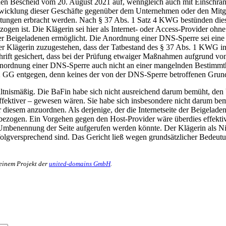
 den Bescheid vom 20. August 2021 auf, wenngleich auch mit Einschr
 Abwicklung dieser Geschäfte gegenüber dem Unternehmen oder den Mi
eistungen erbracht werden. Nach § 37 Abs. 1 Satz 4 KWG bestünden di
en ist. Die Klägerin sei hier als Internet- oder Access-Provider ohne
der Beigeladenen ermöglicht. Die Anordnung einer DNS-Sperre sei ei
 Klägerin zuzugestehen, dass der Tatbestand des § 37 Abs. 1 KWG in 
rschrift gesichert, dass bei der Prüfung etwaiger Maßnahmen aufgrund
ie Anordnung einer DNS-Sperre auch nicht an einer mangelnden Bestim
z 2 GG entgegen, denn keines der von der DNS-Sperre betroffenen Grund
hältnismäßig. Die BaFin habe sich nicht ausreichend darum bemüht, den
ektiver – gewesen wären. Sie habe sich insbesondere nicht darum bemüh
sem anzuordnen. Als derjenige, der die Internetseite der Beigeladene
bezogen. Ein Vorgehen gegen den Host-Provider wäre überdies effektiver
Umbenennung der Seite aufgerufen werden könnte. Der Klägerin als Nich
olgversprechend sind. Das Gericht ließ wegen grundsätzlicher Bedeutun
 einem Projekt der
united-domains GmbH
.