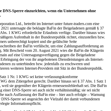
 eine DNS-Sperre einzurichten, wenn ein Unternehmen ohne
.
oration Ltd., betreibt im Internet unter future-traders.com eine
z 2021 untersagte die beklagte BaFin der Beigeladenen gemäß § 37
2 Abs. 1 KWG erforderliche Erlaubnis verfüge. Darüber hinaus wies
lmäßigem Aufenthalt in der Bundesrepublik richtet, einzustellen bzw.
ers unberechtigt kopiert und die gefälschte Seite
gsschreiben der BaFin verfälscht, um eine Zahlungsaufforderung an
ig. Mit Bescheid vom 20. August 2021 wies die BaFin die Klägerin
omain auf eine Untersagungsverfügung gegen die Beigeladene
e Erbringung der von ihr angebotenen Dienstleistungen als Internet-
adenen zu unterbinden bzw. jedenfalls zu erschweren und
eren weiteren Internet-Providern mit Sitz in der Bundesrepublik.
 Satz 1 Nr. 1 KWG sei keine verfassungskonforme
WG dem Zitiergebot gerecht. Darüber hinaus sei § 37 Abs. 1 Satz 1
 weil sie gegenüber der Klägerin ermessensfehlerhaft sei. Die BaFin
iner DNS-Sperre sei auch nicht verhältnismäßig; sie sei nicht
iche nach Auffassung der BaFin eine – hier auch erfolgte – Warnung
er DNS-Sperre sei angesichts der Vielzahl der damit verbundenen
rlegte Informationspflicht.