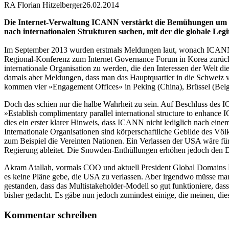
RA Florian Hitzelberger
26.02.2014
Die Internet-Verwaltung ICANN verstärkt die Bemühungen um m
nach internationalen Strukturen suchen, mit der die globale Legit
Im September 2013 wurden erstmals Meldungen laut, wonach ICANN
Regional-Konferenz zum Internet Governance Forum in Korea zurück; 
internationale Organisation zu werden, die den Interessen der Welt 
damals aber Meldungen, dass man das Hauptquartier in die Schweiz v
kommen vier »Engagement Offices« in Peking (China), Brüssel (Belg
Doch das schien nur die halbe Wahrheit zu sein. Auf Beschluss des 
»Establish complimentary parallel international structure to enhance
dies ein erster klarer Hinweis, dass ICANN nicht lediglich nach einem
Internationale Organisationen sind körperschaftliche Gebilde des Völ
zum Beispiel die Vereinten Nationen. Ein Verlassen der USA wäre f
Regierung ableitet. Die Snowden-Enthüllungen erhöhen jedoch den 
Akram Atallah, vormals COO und aktuell President Global Domains D
es keine Pläne gebe, die USA zu verlassen. Aber irgendwo müsse ma
gestanden, dass das Multistakeholder-Modell so gut funktioniere, da
bisher gedacht. Es gäbe nun jedoch zumindest einige, die meinen, die
Kommentar schreiben