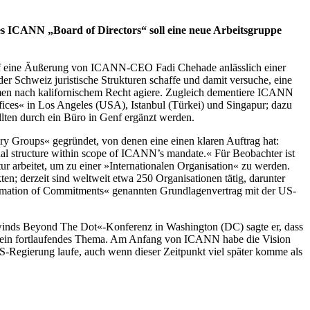
ICANN „Board of Directors“ soll eine neue Arbeitsgruppe
uf eine Äußerung von ICANN-CEO Fadi Chehade anlässlich einer
 Schweiz juristische Strukturen schaffe und damit versuche, eine
ehmen nach kalifornischem Recht agiere. Zugleich dementiere ICANN
ices« in Los Angeles (USA), Istanbul (Türkei) und Singapur; dazu
ten durch ein Büro in Genf ergänzt werden.
y Groups« gegründet, von denen eine einen klaren Auftrag hat:
onal structure within scope of ICANN’s mandate.« Für Beobachter ist
tur arbeitet, um zu einer »Internationalen Organisation« zu werden.
en; derzeit sind weltweit etwa 250 Organisationen tätig, darunter
irmation of Commitments« genannten Grundlagenvertrag mit der US-
rwinds Beyond The Dot«-Konferenz in Washington (DC) sagte er, dass
um ein fortlaufendes Thema. Am Anfang von ICANN habe die Vision
US-Regierung laufe, auch wenn dieser Zeitpunkt viel später komme als