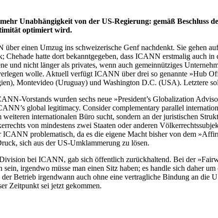
ehr Unabhängigkeit von der US-Regierung: gemäß Beschluss des 
imität optimiert wird.
 über einen Umzug ins schweizerische Genf nachdenkt. Sie gehen a
Chehade hatte dort bekanntgegeben, dass ICANN erstmalig auch in der
diene und nicht länger als privates, wenn auch gemeinnütziges Untern
erlegen wolle. Aktuell verfügt ICANN über drei so genannte »Hub Off
ien), Montevideo (Uruguay) und Washington D.C. (USA). Letztere soll
ICANN-Vorstands wurden sechs neue »President’s Globalization Advisor
 ICANN’s global legitimacy. Consider complementary parallel internati
 weiteren internationalen Büro sucht, sondern an der juristischen Struk
kerrechts von mindestens zwei Staaten oder anderen Völkerrechtssubjekt
ür ICANN problematisch, da es die eigene Macht bisher von dem »Aff
Druck, sich aus der US-Umklammerung zu lösen.
ivision bei ICANN, gab sich öffentlich zurückhaltend. Bei der »Fai
n sein, irgendwo müsse man einen Sitz haben; es handle sich daher 
ss der Betrieb irgendwann auch ohne eine vertragliche Bindung an die 
ser Zeitpunkt sei jetzt gekommen.