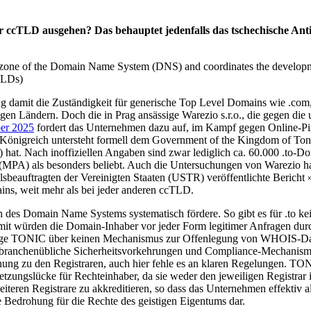
r ccTLD ausgehen? Das behauptet jedenfalls das tschechische Ant
t zone of the Domain Name System (DNS) and coordinates the developme
TLDs)
damit die Zuständigkeit für generische Top Level Domains wie .com, .
gen Ländern. Doch die in Prag ansässige Warezio s.r.o., die gegen die u
ber 2025
fordert das Unternehmen dazu auf, im Kampf gegen Online-Pirat
 Königreich untersteht formell dem Government of the Kingdom of To
 hat. Nach inoffiziellen Angaben sind zwar lediglich ca. 60.000 .to-Do
 (MPA) als besonders beliebt. Auch die Untersuchungen von Warezio habe
sbeauftragten der Vereinigten Staaten (USTR) veröffentlichte Bericht
ains, weit mehr als bei jeder anderen ccTLD.
ch des Domain Name Systems systematisch fördere. So gibt es für .to 
amit würden die Domain-Inhaber vor jeder Form legitimer Anfragen dur
erfüge TONIC über keinen Mechanismus zur Offenlegung von WHOIS-Da
e branchenübliche Sicherheitsvorkehrungen und Compliance-Mechanism
ziehung zu den Registraren, auch hier fehle es an klaren Regelungen. TO
tzungslücke für Rechteinhaber, da sie weder den jeweiligen Registrar 
teren Registrare zu akkreditieren, so dass das Unternehmen effektiv al
e Bedrohung für die Rechte des geistigen Eigentums dar.