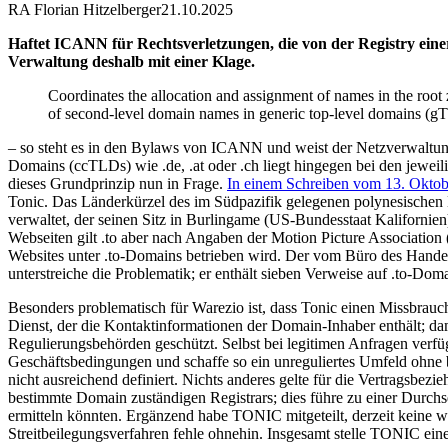
RA Florian Hitzelberger
21.10.2025
Haftet ICANN für Rechtsverletzungen, die von der Registry eine
Verwaltung deshalb mit einer Klage.
Coordinates the allocation and assignment of names in the roo
of second-level domain names in generic top-level domains (g
– so steht es in den Bylaws von ICANN und weist der Netzverwaltung 
Domains (ccTLDs) wie .de, .at oder .ch liegt hingegen bei den jeweili
dieses Grundprinzip nun in Frage.
In einem Schreiben vom 13. Okto
Tonic. Das Länderkürzel des im Südpazifik gelegenen polynesischen
verwaltet, der seinen Sitz in Burlingame (US-Bundesstaat Kalifornien)
Webseiten gilt .to aber nach Angaben der Motion Picture Association
Websites unter .to-Domains betrieben wird. Der vom Büro des Handel
unterstreiche die Problematik; er enthält sieben Verweise auf .to-Dom
Besonders problematisch für Warezio ist, dass Tonic einen Missbrau
Dienst, der die Kontaktinformationen der Domain-Inhaber enthält; d
Regulierungsbehörden geschützt. Selbst bei legitimen Anfragen v
Geschäftsbedingungen und schaffe so ein unreguliertes Umfeld ohn
nicht ausreichend definiert. Nichts anderes gelte für die Vertragsbe
bestimmte Domain zuständigen Registrars; dies führe zu einer Durchse
ermitteln könnten. Ergänzend habe TONIC mitgeteilt, derzeit keine wei
Streitbeilegungsverfahren fehle ohnehin. Insgesamt stelle TONIC ein