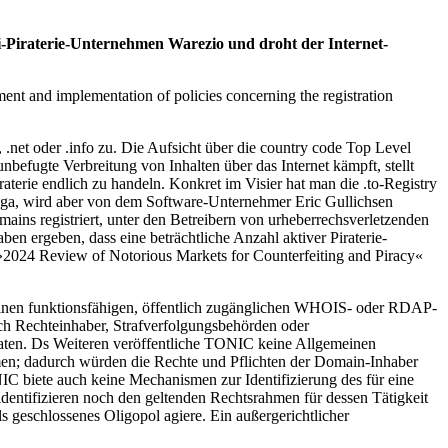
i-Piraterie-Unternehmen Warezio und droht der Internet-
nt and implementation of policies concerning the registration
net oder .info zu. Die Aufsicht über die country code Top Level
nbefugte Verbreitung von Inhalten über das Internet kämpft, stellt
erie endlich zu handeln. Konkret im Visier hat man die .to-Registry
nga, wird aber von dem Software-Unternehmer Eric Gullichsen
mains registriert, unter den Betreibern von urheberrechsverletzenden
n ergeben, dass eine beträchtliche Anzahl aktiver Piraterie-
 »2024 Review of Notorious Markets for Counterfeiting and Piracy«
keinen funktionsfähigen, öffentlich zugänglichen WHOIS- oder RDAP-
ch Rechteinhaber, Strafverfolgungsbehörden oder
ten. Ds Weiteren veröffentliche TONIC keine Allgemeinen
en; dadurch würden die Rechte und Pflichten der Domain-Inhaber
NIC biete auch keine Mechanismen zur Identifizierung des für eine
identifizieren noch den geltenden Rechtsrahmen für dessen Tätigkeit
s geschlossenes Oligopol agiere. Ein außergerichtlicher