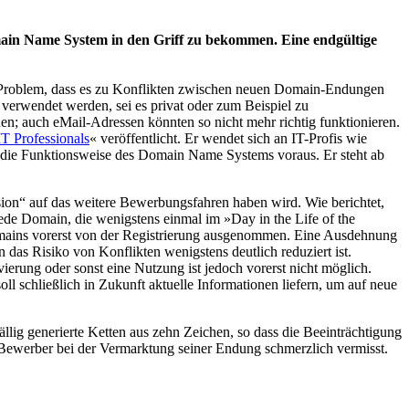
main Name System in den Griff zu bekommen. Eine endgültige
s Problem, dass es zu Konflikten zwischen neuen Domain-Endungen
 verwendet werden, sei es privat oder zum Beispiel zu
n; auch eMail-Adressen könnten so nicht mehr richtig funktionieren.
IT Professionals
« veröffentlicht. Er wendet sich an IT-Profis wie
r die Funktionsweise des Domain Name Systems voraus. Er steht ab
on“ auf das weitere Bewerbungsfahren haben wird. Wie berichtet,
ede Domain, die wenigstens einmal im »Day in the Life of the
Domains vorerst von der Registrierung ausgenommen. Eine Ausdehnung
das Risiko von Konflikten wenigstens deutlich reduziert ist.
erung oder sonst eine Nutzung ist jedoch vorerst nicht möglich.
l schließlich in Zukunft aktuelle Informationen liefern, um auf neue
lig generierte Ketten aus zehn Zeichen, so dass die Beeinträchtigung
in Bewerber bei der Vermarktung seiner Endung schmerzlich vermisst.