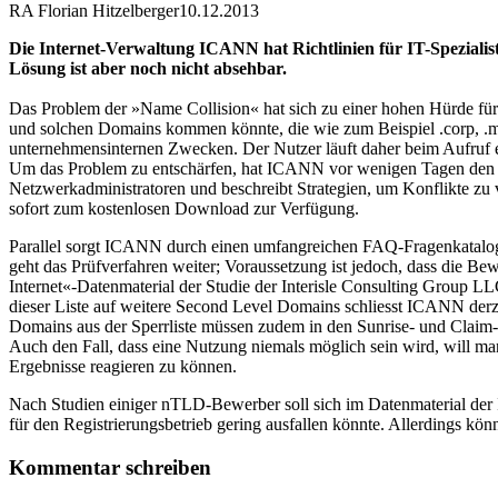
RA Florian Hitzelberger
10.12.2013
Die Internet-Verwaltung ICANN hat Richtlinien für IT-Speziali
Lösung ist aber noch nicht absehbar.
Das Problem der »Name Collision« hat sich zu einer hohen Hürde f
und solchen Domains kommen könnte, die wie zum Beispiel .corp, .mail
unternehmensinternen Zwecken. Der Nutzer läuft daher beim Aufruf e
Um das Problem zu entschärfen, hat ICANN vor wenigen Tagen den 
Netzwerkadministratoren und beschreibt Strategien, um Konflikte z
sofort zum kostenlosen Download zur Verfügung.
Parallel sorgt ICANN durch einen umfangreichen FAQ-Fragenkatalog
geht das Prüfverfahren weiter; Voraussetzung ist jedoch, dass die B
Internet«-Datenmaterial der Studie der Interisle Consulting Group 
dieser Liste auf weitere Second Level Domains schliesst ICANN derzei
Domains aus der Sperrliste müssen zudem in den Sunrise- und Claim-P
Auch den Fall, dass eine Nutzung niemals möglich sein wird, will man
Ergebnisse reagieren zu können.
Nach Studien einiger nTLD-Bewerber soll sich im Datenmaterial der I
für den Registrierungsbetrieb gering ausfallen könnte. Allerdings kö
Kommentar schreiben