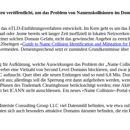
sten veröffentlicht, um das Problem von Namenskollisionen im Do
ür das nTLD-Einführungsverfahren entwickelt. Im Kern geht es um da
 oder .home bereits seit langer Zeit inoffiziell in lokalen Netzwerken
iner solchen Domain Gefahr, nicht das gewünschte Angebot zu erreiche
20seitigen »
Guide to Name Collision Identification and Mitigation for 
u vermeiden. Dementsprechend setzt er zumindest Grundkenntnisse übe
 für Aufklärung, welche Auswirkungen das Problem der „Name Collisi
ewerber eine Vielzahl von Second Level Domains blockieren, und zwar j
LLC auftaucht. Quer über alle neuen Endungen sind so rund 6,8 Mio. 
t aus; allerdings soll die Sperrung erst dann aufgehoben werden, wenn 
hasen des Trademark Clearinghouse berücksichtigt werden; eine Aktivi
 bei ICANN nicht ausschliessen. Ein neues »Name Collision«-Portal sol
nterisle Consulting Group LLC viel Datenmüll befinden, wie etwa zufäl
nnten sich auch besonders attraktive Domains darunter befinden, die e