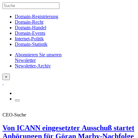
Domain-Registrierung
Domain-Recht
Domain-Handel
Domain-Events
Internet-Politik
Domain-Statistik
Abonnieren Sie unseren
Newsletter
Newsletter-Archiv
×
CEO-Suche
Von ICANN eingesetzter Ausschuß startet
Anhörungen für Göran Marby-Nachfolge