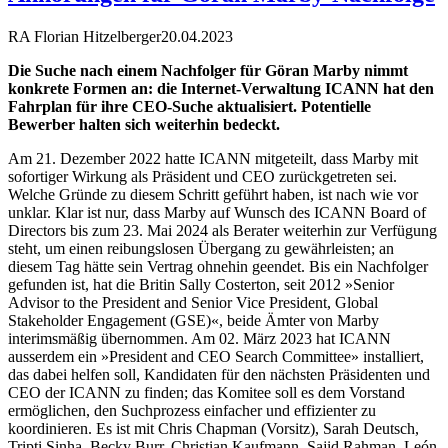
RA Florian Hitzelberger
20.04.2023
Die Suche nach einem Nachfolger für Göran Marby nimmt
konkrete Formen an: die Internet-Verwaltung ICANN hat den
Fahrplan für ihre CEO-Suche aktualisiert. Potentielle
Bewerber halten sich weiterhin bedeckt.
Am 21. Dezember 2022 hatte ICANN mitgeteilt, dass Marby mit
sofortiger Wirkung als Präsident und CEO zurückgetreten sei.
Welche Gründe zu diesem Schritt geführt haben, ist nach wie vor
unklar. Klar ist nur, dass Marby auf Wunsch des ICANN Board of
Directors bis zum 23. Mai 2024 als Berater weiterhin zur Verfügung
steht, um einen reibungslosen Übergang zu gewährleisten; an
diesem Tag hätte sein Vertrag ohnehin geendet. Bis ein Nachfolger
gefunden ist, hat die Britin Sally Costerton, seit 2012 »Senior
Advisor to the President and Senior Vice President, Global
Stakeholder Engagement (GSE)«, beide Ämter von Marby
interimsmäßig übernommen. Am 02. März 2023 hat ICANN
ausserdem ein »President and CEO Search Committee» installiert,
das dabei helfen soll, Kandidaten für den nächsten Präsidenten und
CEO der ICANN zu finden; das Komitee soll es dem Vorstand
ermöglichen, den Suchprozess einfacher und effizienter zu
koordinieren. Es ist mit Chris Chapman (Vorsitz), Sarah Deutsch,
Tripti Sinha, Becky Burr, Christian Kaufmann, Sajid Rahman, León