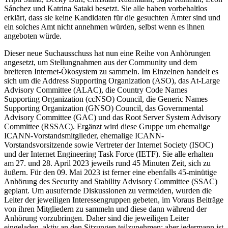
Sánchez und Katrina Sataki besetzt. Sie alle haben vorbehaltlos
erklärt, dass sie keine Kandidaten für die gesuchten Ämter sind und
ein solches Amt nicht annehmen würden, selbst wenn es ihnen
angeboten würde.
Dieser neue Suchausschuss hat nun eine Reihe von Anhörungen
angesetzt, um Stellungnahmen aus der Community und dem
breiteren Internet-Ökosystem zu sammeln. Im Einzelnen handelt es
sich um die Address Supporting Organization (ASO), das At-Large
Advisory Committee (ALAC), die Country Code Names
Supporting Organization (ccNSO) Council, die Generic Names
Supporting Organization (GNSO) Council, das Governmental
Advisory Committee (GAC) und das Root Server System Advisory
Committee (RSSAC). Ergänzt wird diese Gruppe um ehemalige
ICANN-Vorstandsmitglieder, ehemalige ICANN-
Vorstandsvorsitzende sowie Vertreter der Internet Society (ISOC)
und der Internet Engineering Task Force (IETF). Sie alle erhalten
am 27. und 28. April 2023 jeweils rund 45 Minuten Zeit, sich zu
äußern. Für den 09. Mai 2023 ist ferner eine ebenfalls 45-minütige
Anhörung des Security and Stability Advisory Committee (SSAC)
geplant. Um ausufernde Diskussionen zu vermeiden, wurden die
Leiter der jeweiligen Interessengruppen gebeten, im Voraus Beiträge
von ihren Mitgliedern zu sammeln und diese dann während der
Anhörung vorzubringen. Daher sind die jeweiligen Leiter
eingeladen, aktiv an den Sitzungen teilzunehmen; aber jedermann ist