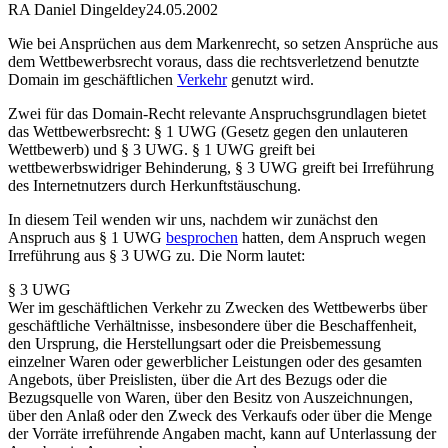
RA Daniel Dingeldey
24.05.2002
Wie bei Ansprüchen aus dem Markenrecht, so setzen Ansprüche aus
dem Wettbewerbsrecht voraus, dass die rechtsverletzend benutzte
Domain im geschäftlichen
Verkehr
genutzt wird.
Zwei für das Domain-Recht relevante Anspruchsgrundlagen bietet
das Wettbewerbsrecht: § 1 UWG (Gesetz gegen den unlauteren
Wettbewerb) und § 3 UWG. § 1 UWG greift bei
wettbewerbswidriger Behinderung, § 3 UWG greift bei Irreführung
des Internetnutzers durch Herkunftstäuschung.
In diesem Teil wenden wir uns, nachdem wir zunächst den
Anspruch aus § 1 UWG
besprochen
hatten, dem Anspruch wegen
Irreführung aus § 3 UWG zu. Die Norm lautet:
§ 3 UWG
Wer im geschäftlichen Verkehr zu Zwecken des Wettbewerbs über
geschäftliche Verhältnisse, insbesondere über die Beschaffenheit,
den Ursprung, die Herstellungsart oder die Preisbemessung
einzelner Waren oder gewerblicher Leistungen oder des gesamten
Angebots, über Preislisten, über die Art des Bezugs oder die
Bezugsquelle von Waren, über den Besitz von Auszeichnungen,
über den Anlaß oder den Zweck des Verkaufs oder über die Menge
der Vorräte irreführende Angaben macht, kann auf Unterlassung der