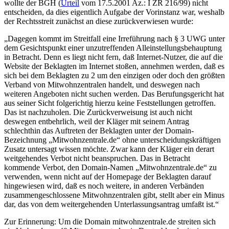
wollte der BGH (
Urteil
vom 17.5.2001 Az.: I ZR 216/99) nicht
entscheiden, da dies eigentlich Aufgabe der Vorinstanz war, weshalb
der Rechtsstreit zunächst an diese zurückverwiesen wurde:
„Dagegen kommt im Streitfall eine Irreführung nach § 3 UWG unter
dem Gesichtspunkt einer unzutreffenden Alleinstellungsbehauptung
in Betracht. Denn es liegt nicht fern, daß Internet-Nutzer, die auf die
Website der Beklagten im Internet stoßen, annehmen werden, daß es
sich bei dem Beklagten zu 2 um den einzigen oder doch den größten
Verband von Mitwohnzentralen handelt, und deswegen nach
weiteren Angeboten nicht suchen werden. Das Berufungsgericht hat
aus seiner Sicht folgerichtig hierzu keine Feststellungen getroffen.
Das ist nachzuholen. Die Zurückverweisung ist auch nicht
deswegen entbehrlich, weil der Kläger mit seinem Antrag
schlechthin das Auftreten der Beklagten unter der Domain-
Bezeichnung „Mitwohnzentrale.de“ ohne unterscheidungskräftigen
Zusatz untersagt wissen möchte. Zwar kann der Kläger ein derart
weitgehendes Verbot nicht beanspruchen. Das in Betracht
kommende Verbot, den Domain-Namen „Mitwohnzentrale.de“ zu
verwenden, wenn nicht auf der Homepage der Beklagten darauf
hingewiesen wird, daß es noch weitere, in anderen Verbänden
zusammengeschlossene Mitwohnzentralen gibt, stellt aber ein Minus
dar, das von dem weitergehenden Unterlassungsantrag umfaßt ist.“
Zur Erinnerung: Um die Domain mitwohnzentrale.de streiten sich