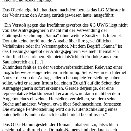
Das Oberlandgericht hat dazu, nachdem bereits das LG Münster in
der Vorinstanz den Antrag zurückgewiesen hatte, ausgeführt:
„Ein Verstoß gegen das Irreführungsverbot des § 3 UWG liegt nicht
vor. Die Antragsgegnerin macht mit der Verwendung der
Gattungsbezeichnung „Sauna“ ohne weitere Zusätze als Internet-
Domain keine irreführende Angabe über ihre geschäftlichen
Verhältnisse oder ihr Warenangebot. Mit dem Begriff „Sauna“ ist
das Leistungsangebot der Antragsgegnerin vielmehr thematisch
zutreffend beschrieben. Sie bietet tatsächlich Produkte aus dem
Saunabereich an. […]
Zumindest fehlt es an der wettbewerbsrechtlichen Relevanz einer
möglicherweise eingetretenen Irreführung. Selbst wenn ein Internet-
Nutzer die von der Antragstellerin behauptete Vorstellung haben
sollte, wird er seinen Irrtum bei einem Zugriff auf die Seiten der
Antragsgegnerin sofort erkennen. Gerade derjenige, der eine
repräsentative Marktübersicht erwartet, wird dann nicht bei dem
Angebot eines einzelnen Herstellers verbleiben, sondern seine
Suche auf anderen Wegen, etwa über Suchmaschinen, fortsetzen.
Die etwaige Fehlvorstellung wird die Kaufentschließung eines
potentiellen Kunden danach letztlich nicht beeinflussen.“
Das OLG Hamm gesteht der Domain-Inhaberin zu, tatsächlich
ersteinmal, aufgrund des Domain-Namens und der daraus sich