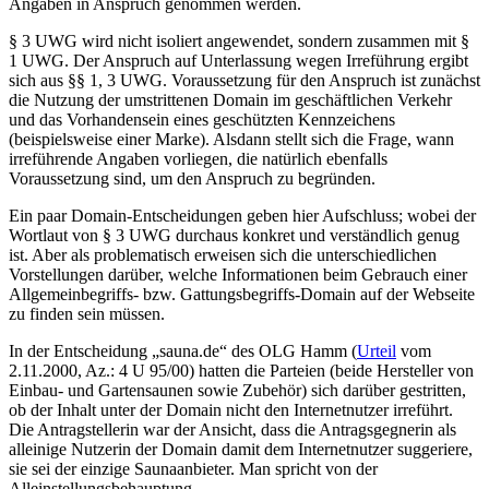
Angaben in Anspruch genommen werden.
§ 3 UWG wird nicht isoliert angewendet, sondern zusammen mit §
1 UWG. Der Anspruch auf Unterlassung wegen Irreführung ergibt
sich aus §§ 1, 3 UWG. Voraussetzung für den Anspruch ist zunächst
die Nutzung der umstrittenen Domain im geschäftlichen Verkehr
und das Vorhandensein eines geschützten Kennzeichens
(beispielsweise einer Marke). Alsdann stellt sich die Frage, wann
irreführende Angaben vorliegen, die natürlich ebenfalls
Voraussetzung sind, um den Anspruch zu begründen.
Ein paar Domain-Entscheidungen geben hier Aufschluss; wobei der
Wortlaut von § 3 UWG durchaus konkret und verständlich genug
ist. Aber als problematisch erweisen sich die unterschiedlichen
Vorstellungen darüber, welche Informationen beim Gebrauch einer
Allgemeinbegriffs- bzw. Gattungsbegriffs-Domain auf der Webseite
zu finden sein müssen.
In der Entscheidung „sauna.de“ des OLG Hamm (
Urteil
vom
2.11.2000, Az.: 4 U 95/00) hatten die Parteien (beide Hersteller von
Einbau- und Gartensaunen sowie Zubehör) sich darüber gestritten,
ob der Inhalt unter der Domain nicht den Internetnutzer irreführt.
Die Antragstellerin war der Ansicht, dass die Antragsgegnerin als
alleinige Nutzerin der Domain damit dem Internetnutzer suggeriere,
sie sei der einzige Saunaanbieter. Man spricht von der
Alleinstellungsbehauptung.