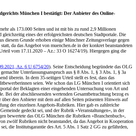
erichts München I bestätigt: Der Anbieter des Online-
mehr als 173.000 Seiten und ist mit bis zu rund 2,9 Millionen
leichzeitig eines der erfolgreichsten deutschen Stadtportale. Die
en. Aus diesem Grunde erhoben einige Münchner Zeitungsverlage gegen
statt, da das Angebot von muenchen.de in der konkret beanstandeten
Urteil vom 17.11.2020 – Az.: 33 O 16274/19). Hiergegen ging die
9.2021, Az. 6 U 6754/20
). Seine Entscheidung begründete das OLG
 gemachte Unterlassungsanspruch aus § 8 Abs. 1, § 3 Abs. 1, § 3a
berein. In dem 35-seitigen Urteil stellt es fest, dass das
 Mitbewerberinnen seien. Wie schon das LG München I orientiert sich
tportal der Beklagten einer eingehenden Untersuchung von Art und
nde. Bei der abschliessenden wertenden Gesamtbetrachtung bezog es
über den Anbieter mit dem auf allen Seiten präsenten Hinweis auf
rüfung der einzelnen Angebots-Rubriken. Hier gab es zahlreiche
emeinde gedeckt sei, und der Rubrik »Veranstaltungen«, in der
Hingegen bewertete das OLG München die Rubriken »Branchenbuch«,
 von zwölf Rubriken nicht beanstandet, da das Angebot in Kooperation
i, die Institutsgarantie des Art. 5 Abs. 1 Satz 2 GG zu gefährden,