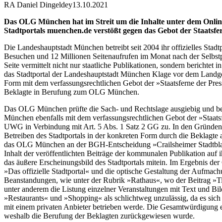
RA Daniel Dingeldey
13.10.2021
Das OLG München hat im Streit um die Inhalte unter dem Online
Stadtportals muenchen.de verstößt gegen das Gebot der Staatsfe
Die Landeshauptstadt München betreibt seit 2004 ihr offizielles Stadt
Besuchen und 12 Millionen Seitenaufrufen im Monat nach der Selbstpr
Seite vermittelt nicht nur staatliche Publikationen, sondern bericht
das Stadtportal der Landeshauptstadt München Klage vor dem Landger
Form mit dem verfassungsrechtlichen Gebot der »Staatsferne der Pre
Beklagte in Berufung zum OLG München.
Das OLG München prüfte die Sach- und Rechtslage ausgiebig und bes
München ebenfalls mit dem verfassungsrechtlichen Gebot der »Staats
UWG in Verbindung mit Art. 5 Abs. 1 Satz 2 GG zu. In den Gründen st
Betreiben des Stadtportals in der konkreten Form durch die Beklagte
das OLG München an der BGH-Entscheidung »Crailsheimer Stadtblatt 
Inhalt der veröffentlichten Beiträge der kommunalen Publikation au
das äußere Erscheinungsbild des Stadtportals mitein. Im Ergebnis d
»Das offizielle Stadtportal« und die optische Gestaltung der Aufmach
Beanstandungen, wie unter der Rubrik »Rathaus«, wo der Beitrag »T
unter anderem die Listung einzelner Veranstaltungen mit Text und B
»Restaurants« und »Shopping« als schlichtweg unzulässig, da es sich
mit einem privaten Anbieter betrieben werde. Die Gesamtwürdigung erg
weshalb die Berufung der Beklagten zurückgewiesen wurde.