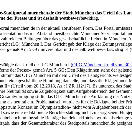
-Stadtportal muenchen.de der Stadt München das Urteil des Landg
rne der Presse und ist deshalb wettbewerbswidrig.
portal muenchen.de in der aktuell abrufbaren Form. Das Portal umfasst 
äsentation das mit Abstand meistbesuchte Münchner Serviceportal und g
et in zahlreichen Beiträgen über das gesellschaftliche Leben in Münch
icht (LG) München I. Das Gericht gab der Klage der Zeitungsverlage 
sse« gemäß Art. 5 GG unvereinbar und deshalb wettbewerbswidrig ist (
tätigte das Urteil des LG München I (
OLG München, Urteil vom 30.0
ferne der Presse« gemäß Art. 5 GG: Den Klägerinnen stehe der geltend
immt das OLG München mit dem Urteil des Landgerichts weitestgehend ü
 auch eine geschäftliche Handlung darstelle, und dass die Klägerinnen
II« (Urteil vom 20.12.2018, Az.: I ZR 112/17). Es unterzog das Stad
f ihre Neutralität sowie Zugehörigkeit zum Aufgabenbereich der Gemei
er Gesamtwürdigung stufte das OLG München die Aufklärung der Nutzer 
ung als neutral ein. Problematisch wurde es für die Beklagte bei der P
ipps zum Konzert im Olympiastadion« nicht vom Aufgabenbereich der G
ild sowie eine redaktionelle Berichterstattung nicht zulässig seien. 
 dabei auch um bezahlte Beiträge handele. »Hotels« wurde als einzige
ab, dass der Gesamtcharakter des Stadtportals muenchen.de geeignet se