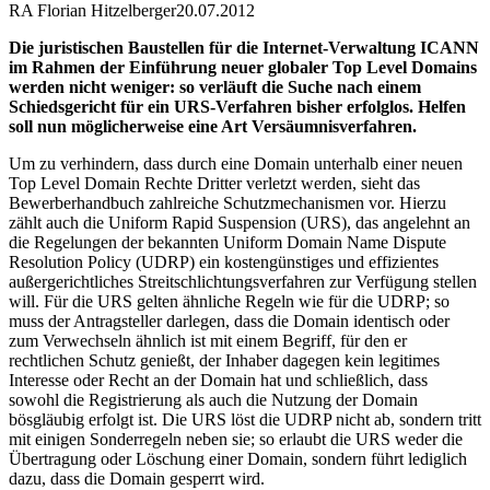
RA Florian Hitzelberger
20.07.2012
Die juristischen Baustellen für die Internet-Verwaltung ICANN
im Rahmen der Einführung neuer globaler Top Level Domains
werden nicht weniger: so verläuft die Suche nach einem
Schiedsgericht für ein URS-Verfahren bisher erfolglos. Helfen
soll nun möglicherweise eine Art Versäumnisverfahren.
Um zu verhindern, dass durch eine Domain unterhalb einer neuen
Top Level Domain Rechte Dritter verletzt werden, sieht das
Bewerberhandbuch zahlreiche Schutzmechanismen vor. Hierzu
zählt auch die Uniform Rapid Suspension (URS), das angelehnt an
die Regelungen der bekannten Uniform Domain Name Dispute
Resolution Policy (UDRP) ein kostengünstiges und effizientes
außergerichtliches Streitschlichtungsverfahren zur Verfügung stellen
will. Für die URS gelten ähnliche Regeln wie für die UDRP; so
muss der Antragsteller darlegen, dass die Domain identisch oder
zum Verwechseln ähnlich ist mit einem Begriff, für den er
rechtlichen Schutz genießt, der Inhaber dagegen kein legitimes
Interesse oder Recht an der Domain hat und schließlich, dass
sowohl die Registrierung als auch die Nutzung der Domain
bösgläubig erfolgt ist. Die URS löst die UDRP nicht ab, sondern tritt
mit einigen Sonderregeln neben sie; so erlaubt die URS weder die
Übertragung oder Löschung einer Domain, sondern führt lediglich
dazu, dass die Domain gesperrt wird.