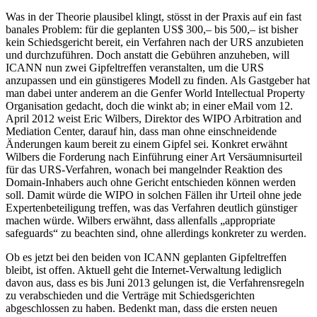
Was in der Theorie plausibel klingt, stösst in der Praxis auf ein fast
banales Problem: für die geplanten US$ 300,– bis 500,– ist bisher
kein Schiedsgericht bereit, ein Verfahren nach der URS anzubieten
und durchzuführen. Doch anstatt die Gebühren anzuheben, will
ICANN nun zwei Gipfeltreffen veranstalten, um die URS
anzupassen und ein günstigeres Modell zu finden. Als Gastgeber hat
man dabei unter anderem an die Genfer World Intellectual Property
Organisation gedacht, doch die winkt ab; in einer eMail vom 12.
April 2012 weist Eric Wilbers, Direktor des WIPO Arbitration and
Mediation Center, darauf hin, dass man ohne einschneidende
Änderungen kaum bereit zu einem Gipfel sei. Konkret erwähnt
Wilbers die Forderung nach Einführung einer Art Versäumnisurteil
für das URS-Verfahren, wonach bei mangelnder Reaktion des
Domain-Inhabers auch ohne Gericht entschieden können werden
soll. Damit würde die WIPO in solchen Fällen ihr Urteil ohne jede
Expertenbeteiligung treffen, was das Verfahren deutlich günstiger
machen würde. Wilbers erwähnt, dass allenfalls „appropriate
safeguards“ zu beachten sind, ohne allerdings konkreter zu werden.
Ob es jetzt bei den beiden von ICANN geplanten Gipfeltreffen
bleibt, ist offen. Aktuell geht die Internet-Verwaltung lediglich
davon aus, dass es bis Juni 2013 gelungen ist, die Verfahrensregeln
zu verabschieden und die Verträge mit Schiedsgerichten
abgeschlossen zu haben. Bedenkt man, dass die ersten neuen