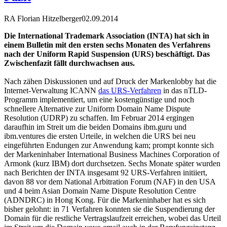
RA Florian Hitzelberger
02.09.2014
Die International Trademark Association (INTA) hat sich in
einem Bulletin mit den ersten sechs Monaten des Verfahrens
nach der Uniform Rapid Suspension (URS) beschäftigt. Das
Zwischenfazit fällt durchwachsen aus.
Nach zähen Diskussionen und auf Druck der Markenlobby hat die
Internet-Verwaltung ICANN
das URS-Verfahren
in das nTLD-
Programm implementiert, um eine kostengünstige und noch
schnellere Alternative zur Uniform Domain Name Dispute
Resolution (UDRP) zu schaffen. Im Februar 2014 ergingen
daraufhin im Streit um die beiden Domains ibm.guru und
ibm.ventures die ersten Urteile, in welchen die URS bei neu
eingeführten Endungen zur Anwendung kam; prompt konnte sich
der Markeninhaber International Business Machines Corporation of
Armonk (kurz IBM) dort durchsetzen. Sechs Monate später wurden
nach Berichten der INTA insgesamt 92 URS-Verfahren initiiert,
davon 88 vor dem National Arbitration Forum (NAF) in den USA
und 4 beim Asian Domain Name Dispute Resolution Centre
(ADNDRC) in Hong Kong. Für die Markeninhaber hat es sich
bisher gelohnt: in 71 Verfahren konnten sie die Suspendierung der
Domain für die restliche Vertragslaufzeit erreichen, wobei das Urteil