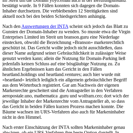
im Streit um die Domain yoyo.email auch in der Berufungsinstanz
bestätigt wurde. In 9 Fällen konnten sich dagegen die Domain-
Inhaber durchsetzen. Die verbleibenden 12 Streitigkeiten sind
aktuell noch bei den beiden Schiedsgerichten anhängig.
Nach den
Auswertungen der INTA
scheint sich jedoch das Blatt zu
Gunsten der Domain-Inhaber zu wenden. So musste etwa die Virgin
Enterprises Limited im Streit um branson.guru eine Niederlage
einstecken, obwohl die Bezeichnung »Branson« markenrechtlich
geschützt ist. Das Gericht wollte jedoch nicht ausschließen, dass
dieser Name aufgrund seiner Gebräuchlichkeit in zulässiger Weise
genutzt werden kann; allein die Nutzung für Domain-Parking ließ
jedenfalls keinen Schluss auf eine bösgläubige Nutzung zu. Zu
ähnlichen Ergebnissen kam das Gericht in den Fällen
heartland.holdings und heartland.ventures; auch hier wurde mit
»heartland« letztlich lediglich ein allgemein gebräuchlicher Begriff
aus dem Wörterbuch registriert. Gar am Nachweis der eigenen
Markenrechte gescheitert sind die Antragsteller in den Verfahren
aeropostale.uno, mathematica .guru und wolfram.ceo; dort wich der
jeweilige Inhaber der Markenrechte vom Antragsteller ab, so dass
das Gericht in beiden Fällen kurzen Prozess machen konnte. Die
Bäume wachsen im URS-Verfahren also auch für Markeninhaber
nicht in den Himmel.
Nach erster Einschätzung der INTA sollten Markeninhaber genau
abwägen, ob ein URS-Verfahren ihre beste Option darstellt. In