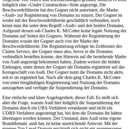
lediglich eine »Under Construction«-Seite angezeigt. Die
Beschwerdeführerin hat den Gegner nicht autorisiert, die Marke
»Audi« zur Registrierung von Domains zu nutzen. Der Gegner ist
weder mit der Beschwerdeführerin geschäftlich verbunden, noch
kennt man ihn unter dem Begriff »Audi« und den beiden Domains.
Aufgrund dessen sah Charles K. McCotter keine legale Nutzung der
Domains auf Seiten des Gegners. Während der Registrierung der
Domains wusste der Gegner auch von der Marke der
Beschwerdeführerin: Die Registrierung erfolgte im Zeitfenster des
Claims Service, der Gegner muss also, bevor er die Domains
verbindlich bestellen konnte, den Hinweis auf die bestehende Marke
von Audi angezeigt bekommen haben. Zudem weisen die beiden
Endungen, unter denen der Gegner die Domains registrierte auf das
Kerngeschäft von Audi. Der Gegner nutzt die Domains nicht aktiv,
seit er sie registriert hat. Nach alle dem ging Charles K. McCotter
von einer bösgläubigen Registrierung und Nutzung der Domains
auszugehen und verfügte die Suspendierung der Domains.
Eine einfache und klare Angelegenheit, dieser Fall. Es stellt sich
aber die Frage, warum Audi hier lediglich die Suspendierung der
Domains durch ein URS-Verfahren veranlasste und nicht ein
UDRP-Verfahren angestrengt hat, bei dem die Domains ihr hätten
übertragen werden können. Der Umstand, dass Audi seine eigene
Branddomain .audi hat, ist keine ausreichende Antwort. Mit der
eigenen Top Level Domain erschöpft sich nicht ein angemessenes