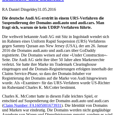
RA Daniel Dingeldey
31.05.2016
Die deutsche Audi AG erstritt in einem URS-Verfahren die
Suspendierung der Domains audi.auto und audi.cars. Man
fragt sich, warum sie kein UDRP-Verfahren führte.
Die weltweit bekannte Audi AG mit Sitz in Ingolstadt wendet sich
im Rahmen eines Uniform Rapid Suspension (URS) Verfahrens
gegen Sammy Quraan aus New Jersey (USA), der am 26. Januar
2016 die Domains audi.auto und audi.cars über GoDaddy
registrierte. Die Domains weisen auf eine »Under Construction«-
Seite. Die Audi AG sieht ihre über 50 Jahre alten Markenrechte
verletzt. Sie hatte ihre Marke im Trademark Clearinghouse
eingetragen und die Domain-Registrierungen erfolgten innerhalb der
Claims Service-Phase, so dass der Domain-Inhaber vor
Registrierung der Domains auf die Marke von Audi hingewiesen
wurde. Als »Examiner« für das URS-Verfahren wurde US-Richter
im Ruhestand Charles K. McCotter bestimmt.
Charles K. McCotter hatte in diesem Falle leichtes Spiel, er
entschied auf Suspendierung der Domains audi.auto und audi.cars
(
Claim Number: FA1605001673931
). Die Identität von Domains
und Marken war eindeutig. Die Domains werden nicht gutgläubige
Angebote von Waren und Dienstleistungen genutzt, sondern es wird