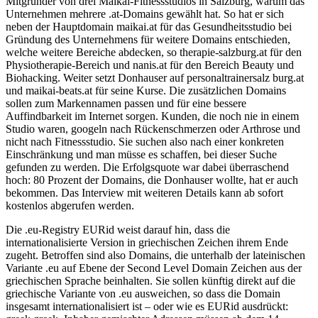
Mitgründer von drei Maikai-Fitnessstudios in Salzburg, warum das
Unternehmen mehrere .at-Domains gewählt hat. So hat er sich
neben der Hauptdomain maikai.at für das Gesundheitsstudio bei
Gründung des Unternehmens für weitere Domains entschieden,
welche weitere Bereiche abdecken, so therapie-salzburg.at für den
Physiotherapie-Bereich und nanis.at für den Bereich Beauty und
Biohacking. Weiter setzt Donhauser auf personaltrainersalz burg.at
und maikai-beats.at für seine Kurse. Die zusätzlichen Domains
sollen zum Markennamen passen und für eine bessere
Auffindbarkeit im Internet sorgen. Kunden, die noch nie in einem
Studio waren, googeln nach Rückenschmerzen oder Arthrose und
nicht nach Fitnessstudio. Sie suchen also nach einer konkreten
Einschränkung und man müsse es schaffen, bei dieser Suche
gefunden zu werden. Die Erfolgsquote war dabei überraschend
hoch: 80 Prozent der Domains, die Donhauser wollte, hat er auch
bekommen. Das Interview mit weiteren Details kann ab sofort
kostenlos abgerufen werden.
Die .eu-Registry EURid weist darauf hin, dass die
internationalisierte Version in griechischen Zeichen ihrem Ende
zugeht. Betroffen sind also Domains, die unterhalb der lateinischen
Variante .eu auf Ebene der Second Level Domain Zeichen aus der
griechischen Sprache beinhalten. Sie sollen künftig direkt auf die
griechische Variante von .eu ausweichen, so dass die Domain
insgesamt internationalisiert ist – oder wie es EURid ausdrückt: