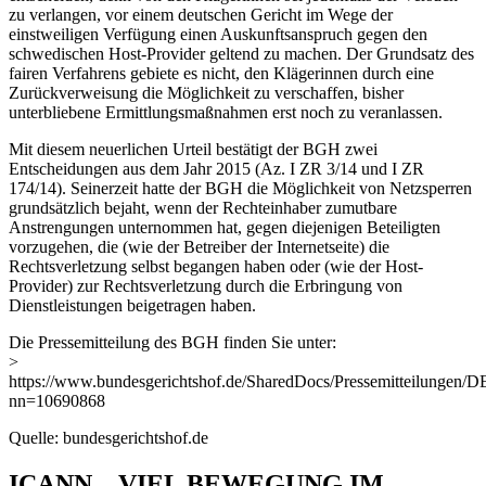
zu verlangen, vor einem deutschen Gericht im Wege der
einstweiligen Verfügung einen Auskunftsanspruch gegen den
schwedischen Host-Provider geltend zu machen. Der Grundsatz des
fairen Verfahrens gebiete es nicht, den Klägerinnen durch eine
Zurückverweisung die Möglichkeit zu verschaffen, bisher
unterbliebene Ermittlungsmaßnahmen erst noch zu veranlassen.
Mit diesem neuerlichen Urteil bestätigt der BGH zwei
Entscheidungen aus dem Jahr 2015 (Az. I ZR 3/14 und I ZR
174/14). Seinerzeit hatte der BGH die Möglichkeit von Netzsperren
grundsätzlich bejaht, wenn der Rechteinhaber zumutbare
Anstrengungen unternommen hat, gegen diejenigen Beteiligten
vorzugehen, die (wie der Betreiber der Internetseite) die
Rechtsverletzung selbst begangen haben oder (wie der Host-
Provider) zur Rechtsverletzung durch die Erbringung von
Dienstleistungen beigetragen haben.
Die Pressemitteilung des BGH finden Sie unter:
>
https://www.bundesgerichtshof.de/SharedDocs/Pressemitteilungen/
nn=10690868
Quelle: bundesgerichtshof.de
ICANN – VIEL BEWEGUNG IM