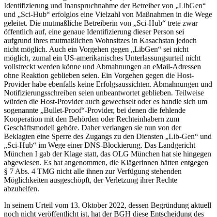
Identifizierung und Inanspruchnahme der Betreiber von „LibGen“
und „Sci-Hub“ erfolglos eine Vielzahl von Maßnahmen in die Wege
geleitet. Die mutmaßliche Betreiberin von „Sci-Hub“ trete zwar
öffentlich auf, eine genaue Identifizierung dieser Person sei
aufgrund ihres mutmaßlichen Wohnsitzes in Kasachstan jedoch
nicht möglich. Auch ein Vorgehen gegen „LibGen“ sei nicht
möglich, zumal ein US-amerikanisches Unterlassungsurteil nicht
vollstreckt werden könne und Abmahnungen an eMail-Adressen
ohne Reaktion geblieben seien. Ein Vorgehen gegen die Host-
Provider habe ebenfalls keine Erfolgsaussichten. Abmahnungen und
Notifizierungsschreiben seien unbeantwortet geblieben. Teilweise
würden die Host-Provider auch gewechselt oder es handle sich um
sogenannte „Bullet-Proof“-Provider, bei denen die fehlende
Kooperation mit den Behörden oder Rechteinhabern zum
Geschäftsmodell gehöre. Daher verlangen sie nun von der
Beklagten eine Sperre des Zugangs zu den Diensten „Lib-Gen“ und
„Sci-Hub“ im Wege einer DNS-Blockierung. Das Landgericht
München I gab der Klage statt, das OLG München hat sie hingegen
abgewiesen. Es hat angenommen, die Klägerinnen hätten entgegen
§ 7 Abs. 4 TMG nicht alle ihnen zur Verfügung stehenden
Möglichkeiten ausgeschöpft, der Verletzung ihrer Rechte
abzuhelfen.
In seinem Urteil vom 13. Oktober 2022, dessen Begründung aktuell
noch nicht veröffentlicht ist, hat der BGH diese Entscheidung des