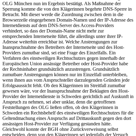
OLG München nun im Ergebnis bestätigt. Als Maßnahme der
Sperrung komme die von den Klägerinnen begehrte DNS-Sperre in
Betracht. Mit dieser werde die Zuordnung zwischen dem in die
Browserzeile eingegebenen Domain-Namen und der IP-Adresse des
Internetdiensts auf dem DNS-Server des Access-Providers
verhindert, so dass der Domain-Name nicht mehr zur
entsprechenden Internetseite führt, die allerdings unter ihrer IP-
Adresse weiterhin erreichbar ist. Welche Anstrengungen zur
Inanspruchnahme des Betreibers der Internetseite und des Host-
Providers zumutbar sind, sei eine Frage des Einzelfalls. Ein
Verfahren des einstweiligen Rechtsschutzes gegen innerhalb der
Europäischen Union ansässige Betreiber oder Host-Provider habe
der Rechtsinhaber grundsätzlich anzustrengen. Grundsätzlich
zumutbare Anstrengungen können nur im Einzelfall unterbleiben,
wenn ihnen aus vom Anspruchsteller darzulegenden Gründen jede
Erfolgsaussicht fehlt. Ob den Klägerinnen im Streitfall zumutbar
gewesen wäre, vor der Inanspruchnahme der Beklagten den Host-
Provider der Internetdienste in Schweden gerichtlich auf Auskunft in
Anspruch zu nehmen, sei aber unklar, denn die getroffenen
Feststellungen des OLG ließen offen, ob den Klägerinnen in
Schweden ein Rechtsbehelf des einstweiligen Rechtsschutzes für die
Geltendmachung eines Anspruchs auf Drittauskunft gegen den dort
ansässigen Host-Provider zur Verfügung gestanden hätte.
Gleichwohl konnte der BGH ohne Zurückverweisung selbst
entscheiden, denn von den Klägerinnen sei jedenfalls der Versuch