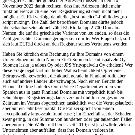
greek.greek. Inhaber gemischter Adressen müssen ab dem 14.
November 2022 damit rechnen, dass ihre Adressen nicht mehr
funktionieren; auch eine Neu-Registrierung ist dann nicht mehr
möglich. EURid verfolgt damit die „best practice“-Politik des „no
script mixing“. Die Zahl der betroffenen Domains dürfte jedoch
überschaubar sein: aktuell zählt EURid knapp 2.700 Domain-
Namen, die auf die griechische Variante von .eu enden, so dass die
Zahl gemischter Domains geringer sein dürfte. Wer Fragen hat, soll
sich laut EURid direkt an den Registrar seines Vertrauens wenden.
Haben Sie kürzlich eine Rechnung für Ihre Domains von einem
Unternehmen mit dem Namen Etelä-Suomen laskutuspalvelu Oy,
Suomen lasku ja talous Oy oder JPS Yrityspalvelu Oy erhalten? Wer
diese Frage bejaht, ist mit hoher Wahrscheinlichkeit Opfer einer
Betrugswelle geworden, die aktuell gerade in Finnland rollt, aber
auch auf andere Länder überschwappt. Nach einem Bericht der
Financial Crime Unit des Oulu Police Department wurden von
Spanien aus in ganz Finnland Domains mit vorgeblich fünf- bis
zehnjähriger Registrierungsdauer verkauft und für den gesamten
Zeitraum im Voraus abgerechnet; tatsächlich war die Vertragslaufzeit
aber auf ein Jahr beschränkt. Die Polizei spricht von einem
„exceptionally large-scale fraud case“; im Einzelfall sei der Schaden
zwar gering, in der Summe von hunderten oder gar tausenden Fällen
aber enorm. Die Welle rollt bereits seit 2019; erst jetzt würde vielen
Unternehmen aber auffallen, dass ihre Domain verloren ist.