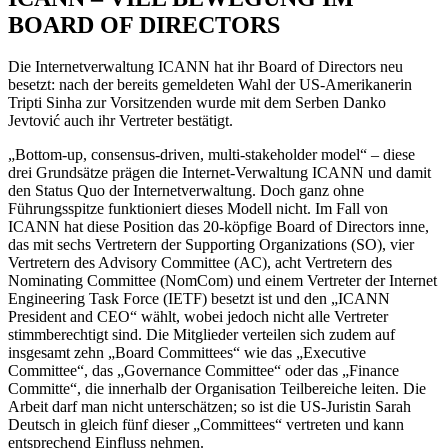
BOARD OF DIRECTORS
Die Internetverwaltung ICANN hat ihr Board of Directors neu
besetzt: nach der bereits gemeldeten Wahl der US-Amerikanerin
Tripti Sinha zur Vorsitzenden wurde mit dem Serben Danko
Jevtović auch ihr Vertreter bestätigt.
„Bottom-up, consensus-driven, multi-stakeholder model“ – diese
drei Grundsätze prägen die Internet-Verwaltung ICANN und damit
den Status Quo der Internetverwaltung. Doch ganz ohne
Führungsspitze funktioniert dieses Modell nicht. Im Fall von
ICANN hat diese Position das 20-köpfige Board of Directors inne,
das mit sechs Vertretern der Supporting Organizations (SO), vier
Vertretern des Advisory Committee (AC), acht Vertretern des
Nominating Committee (NomCom) und einem Vertreter der Internet
Engineering Task Force (IETF) besetzt ist und den „ICANN
President and CEO“ wählt, wobei jedoch nicht alle Vertreter
stimmberechtigt sind. Die Mitglieder verteilen sich zudem auf
insgesamt zehn „Board Committees“ wie das „Executive
Committee“, das „Governance Committee“ oder das „Finance
Committe“, die innerhalb der Organisation Teilbereiche leiten. Die
Arbeit darf man nicht unterschätzen; so ist die US-Juristin Sarah
Deutsch in gleich fünf dieser „Committees“ vertreten und kann
entsprechend Einfluss nehmen.