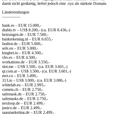
damit nicht großartig, liefert jedoch eine .xyz als stärkste Domain.
Länderendungen
————–
bank.es – EUR 15.000,-
diablo.tv – US$ 8.200,- (ca. EUR 8.436,-)
heizungen.de – EUR 7.500,-
bankrekening.nl – EUR 6.655,-
fastbot.de – EUR 5.000,-
sefe.eu – EUR 5.000,-
kingbet.io – EUR 4.500,-
vhv.es – EUR 4.500,-
workations.de – EUR 3.550,-
slot.me – US$ 3.500,- (ca. EUR 3.601,-)
qr.com.ar – US$ 3.500,- (ca. EUR 3.601,-)
mvt.co – EUR 3.499,-
313.io – US$ 3.000,- (ca. EUR 3.086,-)
whitelab.eu – EUR 2.995,-
cometa.ch – EUR 2.750,-
safemask.de – EUR 2.750,-
safemasks.de – EUR 2.750,-
nexloop.de – EUR 2.499,-
junico.de – EUR 2.499,-
saasmarketing.de – EUR 2.499,-