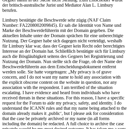
der britisch-australische Jurist und Mediator Alan L. Limbury
berufen.
Limbury bestätigte die Beschwerde sehr zügig (NAF Claim
Number: FA2208002009845). Er sah die Identität von Name und
Marke der Beschwerdeführerin mit der Domain gegeben. Die
aktuellen Inhalte unter der Domain sprächen für eine unberechtigte
Nutzung. Der Gegner habe sich dagegen nicht verteidigt, weshalb
für Limbury klar war, dass der Gegner kein Recht oder berechtigtes
Interesse an der Domain hat. Schließlich bestätigte sich für Limbury
auch die Bösgläubigkeit seitens des Gegners bei Registrierung und
Nutzung der Domain. Nun stellte sich die Frage, ob der Name der
Beschwerdeführerin aus dem Entscheidungsdokument entfernt
werden solle. Sie hatte vorgetragen: „My privacy is of grave
concern, and I do not want my name to hold any association with
the explicit obscene content on the website in question, nor any
association with the respondent. I am terrified of the situation
escalating. I have evidence and heard from individuals who have
received threats in these situations. For this reason, I have a specific
request for the Forum to aide my privacy, safety, and identity. I do
understand the ICANN rules and that my name being attached to the
domain already makes it ‚public‘, but I please ask for consideration
that the case be privately archived or my name (in all forms
including the domain) be redacted. A full choice to archive the case
privately would be my most desired outcome. It has taken me a very