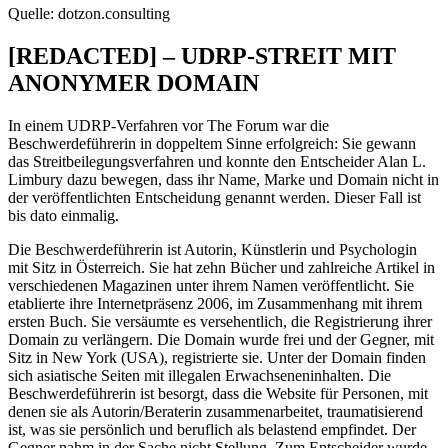
Quelle: dotzon.consulting
[REDACTED] – UDRP-STREIT MIT
ANONYMER DOMAIN
In einem UDRP-Verfahren vor The Forum war die
Beschwerdeführerin in doppeltem Sinne erfolgreich: Sie gewann
das Streitbeilegungsverfahren und konnte den Entscheider Alan L.
Limbury dazu bewegen, dass ihr Name, Marke und Domain nicht in
der veröffentlichten Entscheidung genannt werden. Dieser Fall ist
bis dato einmalig.
Die Beschwerdeführerin ist Autorin, Künstlerin und Psychologin
mit Sitz in Österreich. Sie hat zehn Bücher und zahlreiche Artikel in
verschiedenen Magazinen unter ihrem Namen veröffentlicht. Sie
etablierte ihre Internetpräsenz 2006, im Zusammenhang mit ihrem
ersten Buch. Sie versäumte es versehentlich, die Registrierung ihrer
Domain zu verlängern. Die Domain wurde frei und der Gegner, mit
Sitz in New York (USA), registrierte sie. Unter der Domain finden
sich asiatische Seiten mit illegalen Erwachseneninhalten. Die
Beschwerdeführerin ist besorgt, dass die Website für Personen, mit
denen sie als Autorin/Beraterin zusammenarbeitet, traumatisierend
ist, was sie persönlich und beruflich als belastend empfindet. Der
Gegner nahm in der Sache nicht Stellung. Zum Entscheider wurde