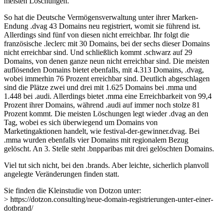
meisten Löschungen.
So hat die Deutsche Vermögensverwaltung unter ihrer Marken-
Endung .dvag 43 Domains neu registriert, womit sie führend ist.
Allerdings sind fünf von diesen nicht erreichbar. Ihr folgt die
französische .leclerc mit 30 Domains, bei der sechs dieser Domains
nicht erreichbar sind. Und schließlich kommt .schwarz auf 29
Domains, von denen ganze neun nicht erreichbar sind. Die meisten
auflösenden Domains bietet ebenfalls, mit 4.313 Domains, .dvag,
wobei immerhin 76 Prozent erreichbar sind. Deutlich abgeschlagen
sind die Plätze zwei und drei mit 1.625 Domains bei .mma und
1.448 bei .audi. Allerdings bietet .mma eine Erreichbarkeit von 99,4
Prozent ihrer Domains, während .audi auf immer noch stolze 81
Prozent kommt. Die meisten Löschungen legt wieder .dvag an den
Tag, wobei es sich überwiegend um Domains von
Marketingaktionen handelt, wie festival-der-gewinner.dvag. Bei
.mma wurden ebenfalls vier Domains mit regionalem Bezug
gelöscht. An 3. Stelle steht .bnpparibas mit drei gelöschten Domains.
Viel tut sich nicht, bei den .brands. Aber leichte, sicherlich planvoll
angelegte Veränderungen finden statt.
Sie finden die Kleinstudie von Dotzon unter:
> https://dotzon.consulting/neue-domain-registrierungen-unter-einer-
dotbrand/