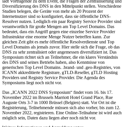
lädt Vortragende zu dem Event, die Fragen der Zentralisierung und
Diversifizierung des DNS in den Mittelpunkt stellen. Verschiedene
Studien belegen, die Geräte von mehr als 20 Prozent der
Internetnutzer sind so konfiguriert, dass sie öffentliche DNS-
Resolver nutzen. Lediglich ein paar Registry Service Provider sind
verantwortlich für große Mengen am Top Level Domains. Das
bedeutet, dass ein Angriff gegen eine einzelne Service Provider
Infrastruktur eine enorme Menge Nutzer betreffen kann. Zur
gleichen Zeit gibt es mehr öffentliche Resolverdienste und Top
Level Domains als jemals zuvor. Hier stelle sich die Frage, ob das
DNS zu sehr zentralisiert oder angemessen diversifiziert ist. Das
Symposium richtet sich an Teilnehmer, die ein klares Verständnis
des DNS und seines Betriebs haben, also Kenntnisse von
generischen Top Level Domains. .brand- und .geo-Registries, von
ICANN akkreditierte Registrare, gTLD-Reseller, gTLD Hosting
Providers und Registry Service Provider. Die Agenda des
Symposiums liegt noch nicht vor.
Das „ICANN 2022 DNS Symposium“ findet vom 16. bis 17.
November 2022 im Brussels Marriott Hotel Grand Place, Rue
Auguste Orts 3-7 in 1000 Brüssel (Belgien) statt. Vor Ort ist die
Registrierung, Teilnehmende müssen sich also vorher, bis zum 12.
November 2022, registrieren. Eine Online-Teilnahme ist wird auch
möglich sein, Daten dazu liegen aber noch nicht vor.