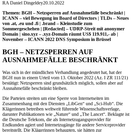
RA Daniel Dingeldey
20.10.2022
Themen: BGH – Netzsperren auf Ausnahmefälle beschränkt |
ICANN – viel Bewegung im Board of Directors | TLDs – Neues
von .at, .eu und .fi | .brand – Kleinstudie zum
Sommergeschehen | [Redacted] – UDRP-Streit mit anonymer
Domain | sino.xyz – .xyz-Domain räumt US$ 119.911,- ab |
November – ICANN 2022 DNS Symposium in Brüssel
BGH – NETZSPERREN AUF
AUSNAHMEFÄLLE BESCHRÄNKT
Was sich in der mündlichen Verhandlung angedeutet hat, hat der
BGH nun in einem Urteil vom 13. Oktober 2022 (Az. I ZR 111/21)
bestätigt: Netzsperren sind grundsätzlich möglich, sollen aber auf
Ausnahmefälle beschränkt bleiben.
Die Parteien streiten um eine Sperre von Internetseiten im
Zusammenhang mit den Diensten „LibGen“ und „Sci-Hub“. Die
Klägerinnen betreiben weltweit führende Wissenschaftsverlage,
darunter Publikationen wie „Nature“ und „The Lancet“. Beklagte ist
die Deutsche Telekom, die als Internetzugangsprovider für
Endkunden agiert und Internetzugänge für andere Serviceprovider
bereitstellt. Die Klägerinnen behaupten, sie hätten zur