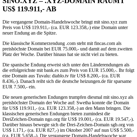
SINO.XYZ – .XYZ-DOMAIN RÄUMT
US$ 119.911,- AB
Die vergangene Domain-Handelswoche bringt mit sino.xyz zum
Preis von US$ 119.911,- (ca. EUR 123.358,-) eine Domain unter
neuer Endung an die Spitze.
Die klassische Kommerzendung .com steht mit fincas.com als
preishöchste Domain bei EUR 75.000,- und damit auf dem zweiten
Platz der Woche. Darüber hinaus hat sie nicht viel zu bieten.
Die spanische Endung erweist sich unter den Länderendungen als
die erfolgreichste mit bank.es zum Preis von EUR 15.000,-. Ihr folgt
eine Domain aus Tuvalu: diablo.tv für US$ 8.200,- (ca. EUR
8.436,-). Danach reiht sich die deutsche heizungen.de für sparsame
EUR 7.500,- ein.
Die neuen generischen Endungen trumpfen diesmal mit sino.xyz als
preishöchster Domain der Woche auf: Swetha konnte die Domain
für US$ 119.911,- (ca. EUR 123.358,-) an den Mann bringen. Die
klassischen generischen Endungen bieten zumindest die
DreiZeichen-Domain ngo.org für US$ 19.001,- (ca. EUR 19.547,-).
Darüber hinaus bewegte sich die Drei-Zeichen-Domain sgb.org von
US$ 1.171,- (ca. EUR 827,-) im Oktober 2007 auf nun US$ 5.500,-
(ca. EUR 5.658,-). Die vergangene Domain-Handelswoche war