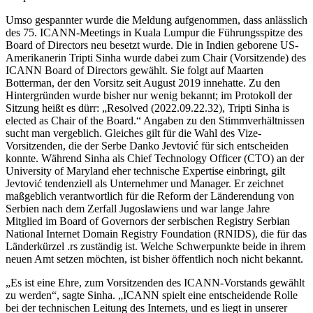
Umso gespannter wurde die Meldung aufgenommen, dass anlässlich
des 75. ICANN-Meetings in Kuala Lumpur die Führungsspitze des
Board of Directors neu besetzt wurde. Die in Indien geborene US-
Amerikanerin Tripti Sinha wurde dabei zum Chair (Vorsitzende) des
ICANN Board of Directors gewählt. Sie folgt auf Maarten
Botterman, der den Vorsitz seit August 2019 innehatte. Zu den
Hintergründen wurde bisher nur wenig bekannt; im Protokoll der
Sitzung heißt es dürr: „Resolved (2022.09.22.32), Tripti Sinha is
elected as Chair of the Board.“ Angaben zu den Stimmverhältnissen
sucht man vergeblich. Gleiches gilt für die Wahl des Vize-
Vorsitzenden, die der Serbe Danko Jevtović für sich entscheiden
konnte. Während Sinha als Chief Technology Officer (CTO) an der
University of Maryland eher technische Expertise einbringt, gilt
Jevtović tendenziell als Unternehmer und Manager. Er zeichnet
maßgeblich verantwortlich für die Reform der Länderendung von
Serbien nach dem Zerfall Jugoslawiens und war lange Jahre
Mitglied im Board of Governors der serbischen Registry Serbian
National Internet Domain Registry Foundation (RNIDS), die für das
Länderkürzel .rs zuständig ist. Welche Schwerpunkte beide in ihrem
neuen Amt setzen möchten, ist bisher öffentlich noch nicht bekannt.
„Es ist eine Ehre, zum Vorsitzenden des ICANN-Vorstands gewählt
zu werden“, sagte Sinha. „ICANN spielt eine entscheidende Rolle
bei der technischen Leitung des Internets, und es liegt in unserer