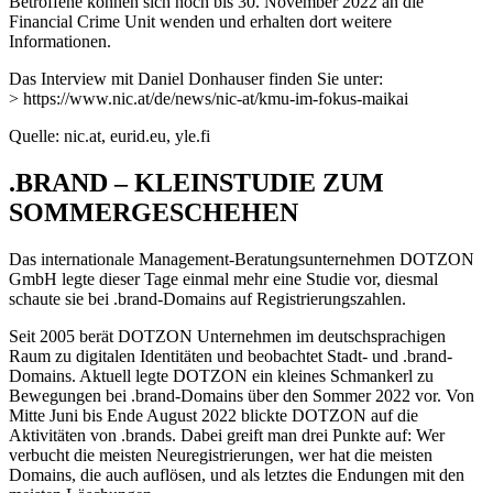
Betroffene können sich noch bis 30. November 2022 an die
Financial Crime Unit wenden und erhalten dort weitere
Informationen.
Das Interview mit Daniel Donhauser finden Sie unter:
> https://www.nic.at/de/news/nic-at/kmu-im-fokus-maikai
Quelle: nic.at, eurid.eu, yle.fi
.BRAND – KLEINSTUDIE ZUM
SOMMERGESCHEHEN
Das internationale Management-Beratungsunternehmen DOTZON
GmbH legte dieser Tage einmal mehr eine Studie vor, diesmal
schaute sie bei .brand-Domains auf Registrierungszahlen.
Seit 2005 berät DOTZON Unternehmen im deutschsprachigen
Raum zu digitalen Identitäten und beobachtet Stadt- und .brand-
Domains. Aktuell legte DOTZON ein kleines Schmankerl zu
Bewegungen bei .brand-Domains über den Sommer 2022 vor. Von
Mitte Juni bis Ende August 2022 blickte DOTZON auf die
Aktivitäten von .brands. Dabei greift man drei Punkte auf: Wer
verbucht die meisten Neuregistrierungen, wer hat die meisten
Domains, die auch auflösen, und als letztes die Endungen mit den