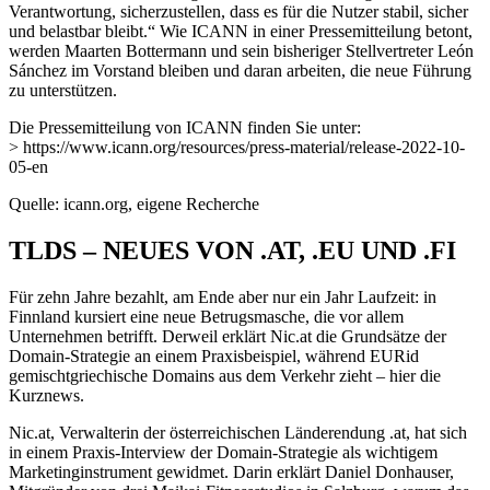
Verantwortung, sicherzustellen, dass es für die Nutzer stabil, sicher
und belastbar bleibt.“ Wie ICANN in einer Pressemitteilung betont,
werden Maarten Bottermann und sein bisheriger Stellvertreter León
Sánchez im Vorstand bleiben und daran arbeiten, die neue Führung
zu unterstützen.
Die Pressemitteilung von ICANN finden Sie unter:
> https://www.icann.org/resources/press-material/release-2022-10-
05-en
Quelle: icann.org, eigene Recherche
TLDS – NEUES VON .AT, .EU UND .FI
Für zehn Jahre bezahlt, am Ende aber nur ein Jahr Laufzeit: in
Finnland kursiert eine neue Betrugsmasche, die vor allem
Unternehmen betrifft. Derweil erklärt Nic.at die Grundsätze der
Domain-Strategie an einem Praxisbeispiel, während EURid
gemischtgriechische Domains aus dem Verkehr zieht – hier die
Kurznews.
Nic.at, Verwalterin der österreichischen Länderendung .at, hat sich
in einem Praxis-Interview der Domain-Strategie als wichtigem
Marketinginstrument gewidmet. Darin erklärt Daniel Donhauser,