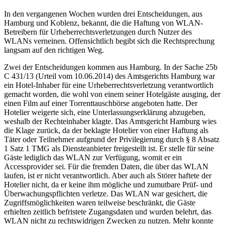
In den vergangenen Wochen wurden drei Entscheidungen, aus
Hamburg und Koblenz, bekannt, die die Haftung von WLAN-
Betreibern für Urheberrechtsverletzungen durch Nutzer des
WLANs verneinen. Offensichtlich begibt sich die Rechtsprechung
langsam auf den richtigen Weg.
Zwei der Entscheidungen kommen aus Hamburg. In der Sache 25b
C 431/13 (Urteil vom 10.06.2014) des Amtsgerichts Hamburg war
ein Hotel-Inhaber für eine Urheberrechtsverletzung verantwortlich
gemacht worden, die wohl von einem seiner Hotelgäste ausging, der
einen Film auf einer Torrenttauschbörse angeboten hatte. Der
Hotelier weigerte sich, eine Unterlassungserklärung abzugeben,
weshalb der Rechteinhaber klagte. Das Amtsgericht Hamburg wies
die Klage zurück, da der beklagte Hotelier von einer Haftung als
Täter oder Teilnehmer aufgrund der Privilegierung durch § 8 Absatz
1 Satz 1 TMG als Diensteanbieter freigestellt ist. Er stelle für seine
Gäste lediglich das WLAN zur Verfügung, womit er ein
Accessprovider sei. Für die fremden Daten, die über das WLAN
laufen, ist er nicht verantwortlich. Aber auch als Störer haftete der
Hotelier nicht, da er keine ihm mögliche und zumutbare Prüf- und
Überwachungspflichten verletze. Das WLAN war gesichert, die
Zugriffsmöglichkeiten waren teilweise beschränkt, die Gäste
erhielten zeitlich befristete Zugangsdaten und wurden belehrt, das
WLAN nicht zu rechtswidrigen Zwecken zu nutzen. Mehr konnte