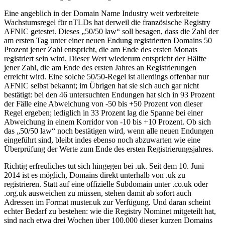
Eine angeblich in der Domain Name Industry weit verbreitete
Wachstumsregel für nTLDs hat derweil die französische Registry
AFNIC getestet. Dieses „50/50 law“ soll besagen, dass die Zahl der
am ersten Tag unter einer neuen Endung registrierten Domains 50
Prozent jener Zahl entspricht, die am Ende des ersten Monats
registriert sein wird. Dieser Wert wiederum entspricht der Hälfte
jener Zahl, die am Ende des ersten Jahres an Registrierungen
erreicht wird. Eine solche 50/50-Regel ist allerdings offenbar nur
AFNIC selbst bekannt; im Übrigen hat sie sich auch gar nicht
bestätigt: bei den 46 untersuchten Endungen hat sich in 93 Prozent
der Fälle eine Abweichung von -50 bis +50 Prozent von dieser
Regel ergeben; lediglich in 33 Prozent lag die Spanne bei einer
Abweichung in einem Korridor von -10 bis +10 Prozent. Ob sich
das „50/50 law“ noch bestätigen wird, wenn alle neuen Endungen
eingeführt sind, bleibt indes ebenso noch abzuwarten wie eine
Überprüfung der Werte zum Ende des ersten Registrierungsjahres.
Richtig erfreuliches tut sich hingegen bei .uk. Seit dem 10. Juni
2014 ist es möglich, Domains direkt unterhalb von .uk zu
registrieren. Statt auf eine offizielle Subdomain unter .co.uk oder
.org.uk ausweichen zu müssen, stehen damit ab sofort auch
Adressen im Format muster.uk zur Verfügung. Und daran scheint
echter Bedarf zu bestehen: wie die Registry Nominet mitgeteilt hat,
sind nach etwa drei Wochen über 100.000 dieser kurzen Domains