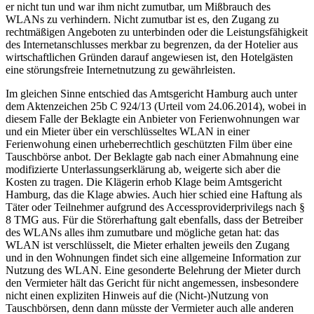
er nicht tun und war ihm nicht zumutbar, um Mißbrauch des
WLANs zu verhindern. Nicht zumutbar ist es, den Zugang zu
rechtmäßigen Angeboten zu unterbinden oder die Leistungsfähigkeit
des Internetanschlusses merkbar zu begrenzen, da der Hotelier aus
wirtschaftlichen Gründen darauf angewiesen ist, den Hotelgästen
eine störungsfreie Internetnutzung zu gewährleisten.
Im gleichen Sinne entschied das Amtsgericht Hamburg auch unter
dem Aktenzeichen 25b C 924/13 (Urteil vom 24.06.2014), wobei in
diesem Falle der Beklagte ein Anbieter von Ferienwohnungen war
und ein Mieter über ein verschlüsseltes WLAN in einer
Ferienwohung einen urheberrechtlich geschützten Film über eine
Tauschbörse anbot. Der Beklagte gab nach einer Abmahnung eine
modifizierte Unterlassungserklärung ab, weigerte sich aber die
Kosten zu tragen. Die Klägerin erhob Klage beim Amtsgericht
Hamburg, das die Klage abwies. Auch hier schied eine Haftung als
Täter oder Teilnehmer aufgrund des Accessproviderprivilegs nach §
8 TMG aus. Für die Störerhaftung galt ebenfalls, dass der Betreiber
des WLANs alles ihm zumutbare und mögliche getan hat: das
WLAN ist verschlüsselt, die Mieter erhalten jeweils den Zugang
und in den Wohnungen findet sich eine allgemeine Information zur
Nutzung des WLAN. Eine gesonderte Belehrung der Mieter durch
den Vermieter hält das Gericht für nicht angemessen, insbesondere
nicht einen expliziten Hinweis auf die (Nicht-)Nutzung von
Tauschbörsen, denn dann müsste der Vermieter auch alle anderen