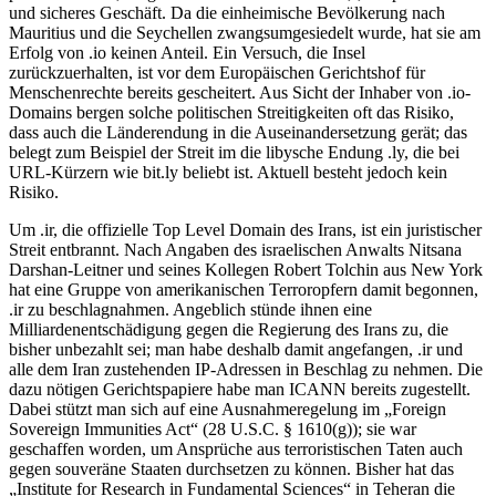
und sicheres Geschäft. Da die einheimische Bevölkerung nach
Mauritius und die Seychellen zwangsumgesiedelt wurde, hat sie am
Erfolg von .io keinen Anteil. Ein Versuch, die Insel
zurückzuerhalten, ist vor dem Europäischen Gerichtshof für
Menschenrechte bereits gescheitert. Aus Sicht der Inhaber von .io-
Domains bergen solche politischen Streitigkeiten oft das Risiko,
dass auch die Länderendung in die Auseinandersetzung gerät; das
belegt zum Beispiel der Streit im die libysche Endung .ly, die bei
URL-Kürzern wie bit.ly beliebt ist. Aktuell besteht jedoch kein
Risiko.
Um .ir, die offizielle Top Level Domain des Irans, ist ein juristischer
Streit entbrannt. Nach Angaben des israelischen Anwalts Nitsana
Darshan-Leitner und seines Kollegen Robert Tolchin aus New York
hat eine Gruppe von amerikanischen Terroropfern damit begonnen,
.ir zu beschlagnahmen. Angeblich stünde ihnen eine
Milliardenentschädigung gegen die Regierung des Irans zu, die
bisher unbezahlt sei; man habe deshalb damit angefangen, .ir und
alle dem Iran zustehenden IP-Adressen in Beschlag zu nehmen. Die
dazu nötigen Gerichtspapiere habe man ICANN bereits zugestellt.
Dabei stützt man sich auf eine Ausnahmeregelung im „Foreign
Sovereign Immunities Act“ (28 U.S.C. § 1610(g)); sie war
geschaffen worden, um Ansprüche aus terroristischen Taten auch
gegen souveräne Staaten durchsetzen zu können. Bisher hat das
„Institute for Research in Fundamental Sciences“ in Teheran die