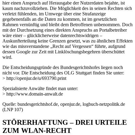
hier einen Anspruch auf Herausgabe der Nutzerdaten bejahte, ist
kaum nachzuvollziehen. Die Möglichkeit des in seinen Rechten sich
verletzt fühlenden, im Umwege über eine Strafanzeige
gegebenenfalls an die Daten zu kommen, ist im gesetzlichen
Rahmen vernünftig und bleibt dem Betroffenen unbenommen. Doch
mit der Durchsetzung eines direkten Anspruchs an Portalbetreiber
wäre einer – glücklicherweise datenrechtswidrigen –
Auskunfterteilung keine Grenzen gesetzt, was zu ähnlichen Effekten
wie das missverstandene „Recht auf Vergessen“ führte, aufgrund
dessen Google zur Zeit mit Linklöschungsbegehren überschüttet
wird.
Die Entscheidungsgründe des Bundesgerichtshofes liegen noch
nicht vor. Die Entscheidung des OLG Stuttgart finden Sie unter:
> http://openjur.de/u/693790.print
Spezialisierte Anwälte findet man unter:
> http://www.domain-anwalt.de
Quelle: bundesgerichtshof.de, openjur.de, logbuch-netzpolitik.de
(LNP 107)
STÖRERHAFTUNG – DREI URTEILE
ZUM WLAN-RECHT