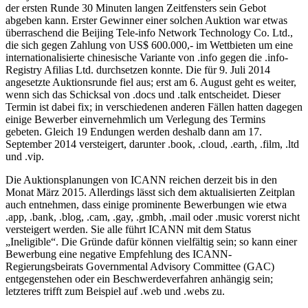
der ersten Runde 30 Minuten langen Zeitfensters sein Gebot
abgeben kann. Erster Gewinner einer solchen Auktion war etwas
überraschend die Beijing Tele-info Network Technology Co. Ltd.,
die sich gegen Zahlung von US$ 600.000,- im Wettbieten um eine
internationalisierte chinesische Variante von .info gegen die .info-
Registry Afilias Ltd. durchsetzen konnte. Die für 9. Juli 2014
angesetzte Auktionsrunde fiel aus; erst am 6. August geht es weiter,
wenn sich das Schicksal von .docs und .talk entscheidet. Dieser
Termin ist dabei fix; in verschiedenen anderen Fällen hatten dagegen
einige Bewerber einvernehmlich um Verlegung des Termins
gebeten. Gleich 19 Endungen werden deshalb dann am 17.
September 2014 versteigert, darunter .book, .cloud, .earth, .film, .ltd
und .vip.
Die Auktionsplanungen von ICANN reichen derzeit bis in den
Monat März 2015. Allerdings lässt sich dem aktualisierten Zeitplan
auch entnehmen, dass einige prominente Bewerbungen wie etwa
.app, .bank, .blog, .cam, .gay, .gmbh, .mail oder .music vorerst nicht
versteigert werden. Sie alle führt ICANN mit dem Status
„Ineligible“. Die Gründe dafür können vielfältig sein; so kann einer
Bewerbung eine negative Empfehlung des ICANN-
Regierungsbeirats Governmental Advisory Committee (GAC)
entgegenstehen oder ein Beschwerdeverfahren anhängig sein;
letzteres trifft zum Beispiel auf .web und .webs zu.