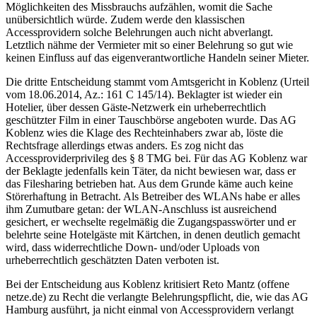
Möglichkeiten des Missbrauchs aufzählen, womit die Sache
unübersichtlich würde. Zudem werde den klassischen
Accessprovidern solche Belehrungen auch nicht abverlangt.
Letztlich nähme der Vermieter mit so einer Belehrung so gut wie
keinen Einfluss auf das eigenverantwortliche Handeln seiner Mieter.
Die dritte Entscheidung stammt vom Amtsgericht in Koblenz (Urteil
vom 18.06.2014, Az.: 161 C 145/14). Beklagter ist wieder ein
Hotelier, über dessen Gäste-Netzwerk ein urheberrechtlich
geschützter Film in einer Tauschbörse angeboten wurde. Das AG
Koblenz wies die Klage des Rechteinhabers zwar ab, löste die
Rechtsfrage allerdings etwas anders. Es zog nicht das
Accessproviderprivileg des § 8 TMG bei. Für das AG Koblenz war
der Beklagte jedenfalls kein Täter, da nicht bewiesen war, dass er
das Filesharing betrieben hat. Aus dem Grunde käme auch keine
Störerhaftung in Betracht. Als Betreiber des WLANs habe er alles
ihm Zumutbare getan: der WLAN-Anschluss ist ausreichend
gesichert, er wechselte regelmäßig die Zugangspasswörter und er
belehrte seine Hotelgäste mit Kärtchen, in denen deutlich gemacht
wird, dass widerrechtliche Down- und/oder Uploads von
urheberrechtlich geschätzten Daten verboten ist.
Bei der Entscheidung aus Koblenz kritisiert Reto Mantz (offene
netze.de) zu Recht die verlangte Belehrungspflicht, die, wie das AG
Hamburg ausführt, ja nicht einmal von Accessprovidern verlangt