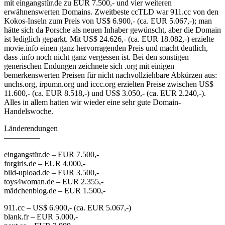
mit eingangstür.de zu EUR 7.500,- und vier weiteren
erwähnenswerten Domains. Zweitbeste ccTLD war 911.cc von den
Kokos-Inseln zum Preis von US$ 6.900,- (ca. EUR 5.067,-); man
hätte sich da Porsche als neuen Inhaber gewünscht, aber die Domain
ist lediglich geparkt. Mit US$ 24.626,- (ca. EUR 18.082,-) erzielte
movie.info einen ganz hervorragenden Preis und macht deutlich,
dass .info noch nicht ganz vergessen ist. Bei den sonstigen
generischen Endungen zeichnete sich .org mit einigen
bemerkenswerten Preisen für nicht nachvollziehbare Abkürzen aus:
unchs.org, irpumn.org und iccc.org erzielten Preise zwischen US$
11.600,- (ca. EUR 8.518,-) und US$ 3.050,- (ca. EUR 2.240,-).
Alles in allem hatten wir wieder eine sehr gute Domain-
Handelswoche.
Länderendungen
————–
eingangstür.de – EUR 7.500,-
forgirls.de – EUR 4.000,-
bild-upload.de – EUR 3.500,-
toys4woman.de – EUR 2.355,-
mädchenblog.de – EUR 1.500,-
911.cc – US$ 6.900,- (ca. EUR 5.067,-)
blank.fr – EUR 5.000,-