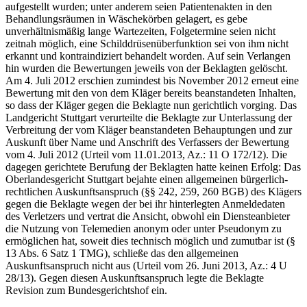
aufgestellt wurden; unter anderem seien Patientenakten in den
Behandlungsräumen in Wäschekörben gelagert, es gebe
unverhältnismäßig lange Wartezeiten, Folgetermine seien nicht
zeitnah möglich, eine Schilddrüsenüberfunktion sei von ihm nicht
erkannt und kontraindiziert behandelt worden. Auf sein Verlangen
hin wurden die Bewertungen jeweils von der Beklagten gelöscht.
Am 4. Juli 2012 erschien zumindest bis November 2012 erneut eine
Bewertung mit den von dem Kläger bereits beanstandeten Inhalten,
so dass der Kläger gegen die Beklagte nun gerichtlich vorging. Das
Landgericht Stuttgart verurteilte die Beklagte zur Unterlassung der
Verbreitung der vom Kläger beanstandeten Behauptungen und zur
Auskunft über Name und Anschrift des Verfassers der Bewertung
vom 4. Juli 2012 (Urteil vom 11.01.2013, Az.: 11 O 172/12). Die
dagegen gerichtete Berufung der Beklagten hatte keinen Erfolg: Das
Oberlandesgericht Stuttgart bejahte einen allgemeinen bürgerlich-
rechtlichen Auskunftsanspruch (§§ 242, 259, 260 BGB) des Klägers
gegen die Beklagte wegen der bei ihr hinterlegten Anmeldedaten
des Verletzers und vertrat die Ansicht, obwohl ein Diensteanbieter
die Nutzung von Telemedien anonym oder unter Pseudonym zu
ermöglichen hat, soweit dies technisch möglich und zumutbar ist (§
13 Abs. 6 Satz 1 TMG), schließe das den allgemeinen
Auskunftsanspruch nicht aus (Urteil vom 26. Juni 2013, Az.: 4 U
28/13). Gegen diesen Auskunftsanspruch legte die Beklagte
Revision zum Bundesgerichtshof ein.