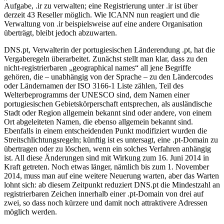
Aufgabe, .ir zu verwalten; eine Registrierung unter .ir ist über
derzeit 43 Reseller möglich. Wie ICANN nun reagiert und die
Verwaltung von .ir beispielsweise auf eine andere Organisation
überträgt, bleibt jedoch abzuwarten.
DNS.pt, Verwalterin der portugiesischen Länderendung .pt, hat die
Vergaberegeln überarbeitet. Zunächst stellt man klar, dass zu den
nicht-registrierbaren „geographical names“ all jene Begriffe
gehören, die – unabhängig von der Sprache – zu den Ländercodes
oder Ländernamen der ISO 3166-1 Liste zählen, Teil des
Welterbeprogramms der UNESCO sind, dem Namen einer
portugiesischen Gebietskörperschaft entsprechen, als ausländische
Stadt oder Region allgemein bekannt sind oder andere, von einem
Ort abgeleiteten Namen, die ebenso allgemein bekannt sind.
Ebenfalls in einem entscheidenden Punkt modifiziert wurden die
Streitschlichtungsregeln; künftig ist es untersagt, eine .pt-Domain zu
übertragen oder zu löschen, wenn ein solches Verfahren anhängig
ist. All diese Änderungen sind mit Wirkung zum 16. Juni 2014 in
Kraft getreten. Noch etwas länger, nämlich bis zum 1. November
2014, muss man auf eine weitere Neuerung warten, aber das Warten
lohnt sich: ab diesem Zeitpunkt reduziert DNS.pt die Mindestzahl an
registrierbaren Zeichen innerhalb einer .pt-Domain von drei auf
zwei, so dass noch kürzere und damit noch attraktivere Adressen
möglich werden.