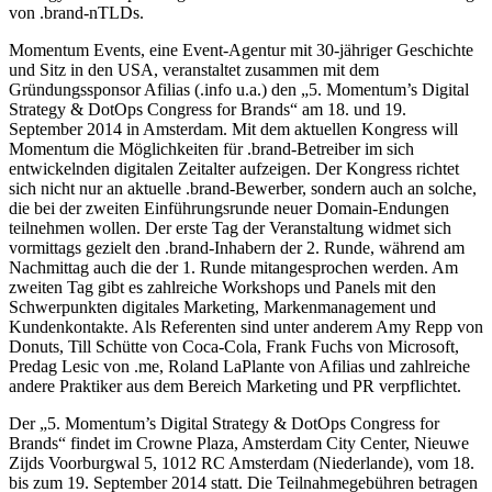
von .brand-nTLDs.
Momentum Events, eine Event-Agentur mit 30-jähriger Geschichte
und Sitz in den USA, veranstaltet zusammen mit dem
Gründungssponsor Afilias (.info u.a.) den „5. Momentum’s Digital
Strategy & DotOps Congress for Brands“ am 18. und 19.
September 2014 in Amsterdam. Mit dem aktuellen Kongress will
Momentum die Möglichkeiten für .brand-Betreiber im sich
entwickelnden digitalen Zeitalter aufzeigen. Der Kongress richtet
sich nicht nur an aktuelle .brand-Bewerber, sondern auch an solche,
die bei der zweiten Einführungsrunde neuer Domain-Endungen
teilnehmen wollen. Der erste Tag der Veranstaltung widmet sich
vormittags gezielt den .brand-Inhabern der 2. Runde, während am
Nachmittag auch die der 1. Runde mitangesprochen werden. Am
zweiten Tag gibt es zahlreiche Workshops und Panels mit den
Schwerpunkten digitales Marketing, Markenmanagement und
Kundenkontakte. Als Referenten sind unter anderem Amy Repp von
Donuts, Till Schütte von Coca-Cola, Frank Fuchs von Microsoft,
Predag Lesic von .me, Roland LaPlante von Afilias und zahlreiche
andere Praktiker aus dem Bereich Marketing und PR verpflichtet.
Der „5. Momentum’s Digital Strategy & DotOps Congress for
Brands“ findet im Crowne Plaza, Amsterdam City Center, Nieuwe
Zijds Voorburgwal 5, 1012 RC Amsterdam (Niederlande), vom 18.
bis zum 19. September 2014 statt. Die Teilnahmegebühren betragen