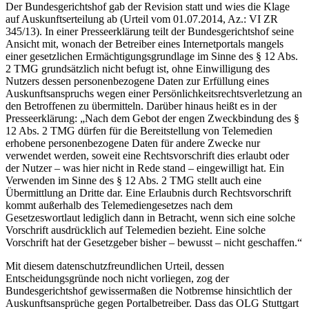
Der Bundesgerichtshof gab der Revision statt und wies die Klage
auf Auskunftserteilung ab (Urteil vom 01.07.2014, Az.: VI ZR
345/13). In einer Presseerklärung teilt der Bundesgerichtshof seine
Ansicht mit, wonach der Betreiber eines Internetportals mangels
einer gesetzlichen Ermächtigungsgrundlage im Sinne des § 12 Abs.
2 TMG grundsätzlich nicht befugt ist, ohne Einwilligung des
Nutzers dessen personenbezogene Daten zur Erfüllung eines
Auskunftsanspruchs wegen einer Persönlichkeitsrechtsverletzung an
den Betroffenen zu übermitteln. Darüber hinaus heißt es in der
Presseerklärung: „Nach dem Gebot der engen Zweckbindung des §
12 Abs. 2 TMG dürfen für die Bereitstellung von Telemedien
erhobene personenbezogene Daten für andere Zwecke nur
verwendet werden, soweit eine Rechtsvorschrift dies erlaubt oder
der Nutzer – was hier nicht in Rede stand – eingewilligt hat. Ein
Verwenden im Sinne des § 12 Abs. 2 TMG stellt auch eine
Übermittlung an Dritte dar. Eine Erlaubnis durch Rechtsvorschrift
kommt außerhalb des Telemediengesetzes nach dem
Gesetzeswortlaut lediglich dann in Betracht, wenn sich eine solche
Vorschrift ausdrücklich auf Telemedien bezieht. Eine solche
Vorschrift hat der Gesetzgeber bisher – bewusst – nicht geschaffen.“
Mit diesem datenschutzfreundlichen Urteil, dessen
Entscheidungsgründe noch nicht vorliegen, zog der
Bundesgerichtshof gewissermaßen die Notbremse hinsichtlich der
Auskunftsansprüche gegen Portalbetreiber. Dass das OLG Stuttgart