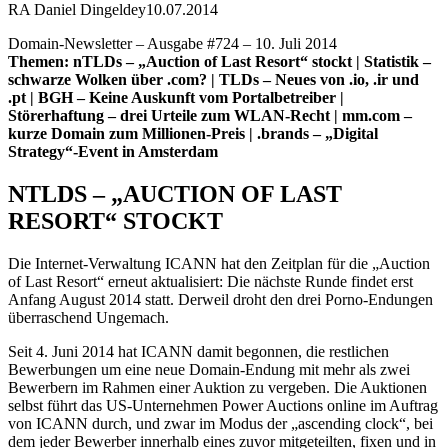
RA Daniel Dingeldey
10.07.2014
Domain-Newsletter – Ausgabe #724 – 10. Juli 2014
Themen: nTLDs – „Auction of Last Resort“ stockt | Statistik –
schwarze Wolken über .com? | TLDs – Neues von .io, .ir und
.pt | BGH – Keine Auskunft vom Portalbetreiber |
Störerhaftung – drei Urteile zum WLAN-Recht | mm.com –
kurze Domain zum Millionen-Preis | .brands – „Digital
Strategy“-Event in Amsterdam
NTLDS – „AUCTION OF LAST
RESORT“ STOCKT
Die Internet-Verwaltung ICANN hat den Zeitplan für die „Auction
of Last Resort“ erneut aktualisiert: Die nächste Runde findet erst
Anfang August 2014 statt. Derweil droht den drei Porno-Endungen
überraschend Ungemach.
Seit 4. Juni 2014 hat ICANN damit begonnen, die restlichen
Bewerbungen um eine neue Domain-Endung mit mehr als zwei
Bewerbern im Rahmen einer Auktion zu vergeben. Die Auktionen
selbst führt das US-Unternehmen Power Auctions online im Auftrag
von ICANN durch, und zwar im Modus der „ascending clock“, bei
dem jeder Bewerber innerhalb eines zuvor mitgeteilten, fixen und in