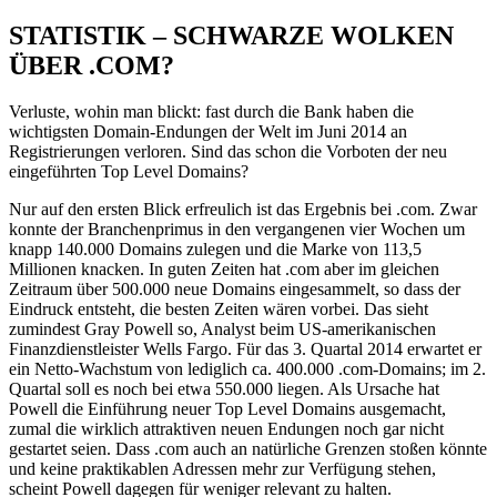
STATISTIK – SCHWARZE WOLKEN
ÜBER .COM?
Verluste, wohin man blickt: fast durch die Bank haben die
wichtigsten Domain-Endungen der Welt im Juni 2014 an
Registrierungen verloren. Sind das schon die Vorboten der neu
eingeführten Top Level Domains?
Nur auf den ersten Blick erfreulich ist das Ergebnis bei .com. Zwar
konnte der Branchenprimus in den vergangenen vier Wochen um
knapp 140.000 Domains zulegen und die Marke von 113,5
Millionen knacken. In guten Zeiten hat .com aber im gleichen
Zeitraum über 500.000 neue Domains eingesammelt, so dass der
Eindruck entsteht, die besten Zeiten wären vorbei. Das sieht
zumindest Gray Powell so, Analyst beim US-amerikanischen
Finanzdienstleister Wells Fargo. Für das 3. Quartal 2014 erwartet er
ein Netto-Wachstum von lediglich ca. 400.000 .com-Domains; im 2.
Quartal soll es noch bei etwa 550.000 liegen. Als Ursache hat
Powell die Einführung neuer Top Level Domains ausgemacht,
zumal die wirklich attraktiven neuen Endungen noch gar nicht
gestartet seien. Dass .com auch an natürliche Grenzen stoßen könnte
und keine praktikablen Adressen mehr zur Verfügung stehen,
scheint Powell dagegen für weniger relevant zu halten.