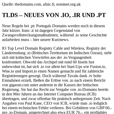
Quelle: thedomains.com, afnic.fr, nominet.org.uk
TLDS – NEUES VON .IO, .IR UND .PT
Neue Regeln bei .pt: Portugals Domains werden noch in diesem
Jahr kürzer. Irans .ir ist dagegen Gegenstand von
Zwangsvollstreckungsmaßnahmen, während .io seine Geschichte
aufarbeiten muss – hier unsere Kurznews.
IO Top Level Domain Registry Cable and Wireless, Registry der
Länderendung .io (Britisches Territorium im Indischen Ozean), sieht
sich mit kritischen Vorwürfen aus der .io-Vergangenheit
konfrontiert. Obwohl das Archipel mit rund 60 Inseln fast
unbewohnt ist, hat sich .io vor allem bei Start-Ups wie Fusion.io,
Wise.io und Import.io einen Namen gemacht und für zahlreiche
Registrierungen gesorgt. Doch während Tuvalu dank .tv hohe
Einnahmen erzielt, fließen die Erlöse von .io nach einem Bericht
von gigaom.com unter anderem in die Kassen der britischen
Regierung. Sie hat das Recht zur Vergabe von .io-Domains bereits
in den 90er Jahren an das Internet Computer Bureau (ICB)
übertragen, und zwar offenbar für praktisch unbegrenzte Zeit. Nach
Angaben von Paul Kane, CEO von ICB, würde man .io lediglich
bei einem technischen Fehler verlieren. Bei Gebühren von GBP 60,-
pro .io-Domain, umgerechnet also etwa EUR 76,-, ein profitables