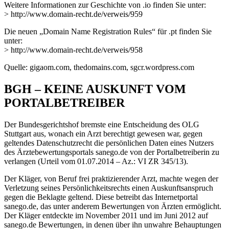
Weitere Informationen zur Geschichte von .io finden Sie unter:
> http://www.domain-recht.de/verweis/959
Die neuen „Domain Name Registration Rules“ für .pt finden Sie
unter:
> http://www.domain-recht.de/verweis/958
Quelle: gigaom.com, thedomains.com, sgcr.wordpress.com
BGH – KEINE AUSKUNFT VOM
PORTALBETREIBER
Der Bundesgerichtshof bremste eine Entscheidung des OLG
Stuttgart aus, wonach ein Arzt berechtigt gewesen war, gegen
geltendes Datenschutzrecht die persönlichen Daten eines Nutzers
des Ärztebewertungsportals sanego.de von der Portalbetreiberin zu
verlangen (Urteil vom 01.07.2014 – Az.: VI ZR 345/13).
Der Kläger, von Beruf frei praktizierender Arzt, machte wegen der
Verletzung seines Persönlichkeitsrechts einen Auskunftsanspruch
gegen die Beklagte geltend. Diese betreibt das Internetportal
sanego.de, das unter anderem Bewertungen von Ärzten ermöglicht.
Der Kläger entdeckte im November 2011 und im Juni 2012 auf
sanego.de Bewertungen, in denen über ihn unwahre Behauptungen