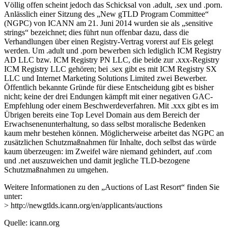
Völlig offen scheint jedoch das Schicksal von .adult, .sex und .porn.
Anlässlich einer Sitzung des „New gTLD Program Committee“
(NGPC) von ICANN am 21. Juni 2014 wurden sie als „sensitive
strings“ bezeichnet; dies führt nun offenbar dazu, dass die
Verhandlungen über einen Registry-Vertrag vorerst auf Eis gelegt
werden. Um .adult und .porn bewerben sich lediglich ICM Registry
AD LLC bzw. ICM Registry PN LLC, die beide zur .xxx-Registry
ICM Registry LLC gehören; bei .sex gibt es mit ICM Registry SX
LLC und Internet Marketing Solutions Limited zwei Bewerber.
Öffentlich bekannte Gründe für diese Entscheidung gibt es bisher
nicht; keine der drei Endungen kämpft mit einer negativen GAC-
Empfehlung oder einem Beschwerdeverfahren. Mit .xxx gibt es im
Übrigen bereits eine Top Level Domain aus dem Bereich der
Erwachsenenunterhaltung, so dass selbst moralische Bedenken
kaum mehr bestehen können. Möglicherweise arbeitet das NGPC an
zusätzlichen Schutzmaßnahmen für Inhalte, doch selbst das würde
kaum überzeugen: im Zweifel wäre niemand gehindert, auf .com
und .net auszuweichen und damit jegliche TLD-bezogene
Schutzmaßnahmen zu umgehen.
Weitere Informationen zu den „Auctions of Last Resort“ finden Sie
unter:
> http://newgtlds.icann.org/en/applicants/auctions
Quelle: icann.org