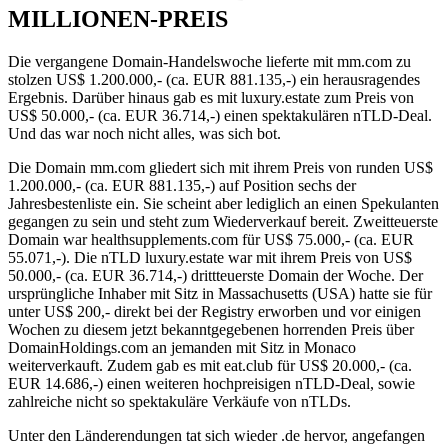
MILLIONEN-PREIS
Die vergangene Domain-Handelswoche lieferte mit mm.com zu
stolzen US$ 1.200.000,- (ca. EUR 881.135,-) ein herausragendes
Ergebnis. Darüber hinaus gab es mit luxury.estate zum Preis von
US$ 50.000,- (ca. EUR 36.714,-) einen spektakulären nTLD-Deal.
Und das war noch nicht alles, was sich bot.
Die Domain mm.com gliedert sich mit ihrem Preis von runden US$
1.200.000,- (ca. EUR 881.135,-) auf Position sechs der
Jahresbestenliste ein. Sie scheint aber lediglich an einen Spekulanten
gegangen zu sein und steht zum Wiederverkauf bereit. Zweitteuerste
Domain war healthsupplements.com für US$ 75.000,- (ca. EUR
55.071,-). Die nTLD luxury.estate war mit ihrem Preis von US$
50.000,- (ca. EUR 36.714,-) drittteuerste Domain der Woche. Der
ursprüngliche Inhaber mit Sitz in Massachusetts (USA) hatte sie für
unter US$ 200,- direkt bei der Registry erworben und vor einigen
Wochen zu diesem jetzt bekanntgegebenen horrenden Preis über
DomainHoldings.com an jemanden mit Sitz in Monaco
weiterverkauft. Zudem gab es mit eat.club für US$ 20.000,- (ca.
EUR 14.686,-) einen weiteren hochpreisigen nTLD-Deal, sowie
zahlreiche nicht so spektakuläre Verkäufe von nTLDs.
Unter den Länderendungen tat sich wieder .de hervor, angefangen