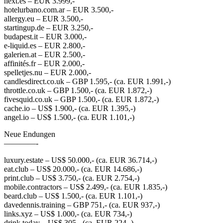
next.es – EUR 3.999,-
hotelurbano.com.ar – EUR 3.500,-
allergy.eu – EUR 3.500,-
startingup.de – EUR 3.250,-
budapest.it – EUR 3.000,-
e-liquid.es – EUR 2.800,-
galerien.at – EUR 2.500,-
affinités.fr – EUR 2.000,-
spelletjes.nu – EUR 2.000,-
candlesdirect.co.uk – GBP 1.595,- (ca. EUR 1.991,-)
throttle.co.uk – GBP 1.500,- (ca. EUR 1.872,-)
fivesquid.co.uk – GBP 1.500,- (ca. EUR 1.872,-)
cache.io – US$ 1.900,- (ca. EUR 1.395,-)
angel.io – US$ 1.500,- (ca. EUR 1.101,-)
Neue Endungen
————-
luxury.estate – US$ 50.000,- (ca. EUR 36.714,-)
eat.club – US$ 20.000,- (ca. EUR 14.686,-)
print.club – US$ 3.750,- (ca. EUR 2.754,-)
mobile.contractors – US$ 2.499,- (ca. EUR 1.835,-)
beard.club – US$ 1.500,- (ca. EUR 1.101,-)
davedennis.training – GBP 751,- (ca. EUR 937,-)
links.xyz – US$ 1.000,- (ca. EUR 734,-)
drink.today – US$ 305,- (ca. EUR 224,-)