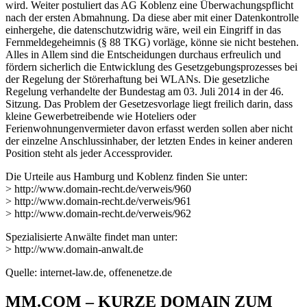
wird. Weiter postuliert das AG Koblenz eine Überwachungspflicht
nach der ersten Abmahnung. Da diese aber mit einer Datenkontrolle
einhergehe, die datenschutzwidrig wäre, weil ein Eingriff in das
Fernmeldegeheimnis (§ 88 TKG) vorläge, könne sie nicht bestehen.
Alles in Allem sind die Entscheidungen durchaus erfreulich und
fördern sicherlich die Entwicklung des Gesetzgebungsprozesses bei
der Regelung der Störerhaftung bei WLANs. Die gesetzliche
Regelung verhandelte der Bundestag am 03. Juli 2014 in der 46.
Sitzung. Das Problem der Gesetzesvorlage liegt freilich darin, dass
kleine Gewerbetreibende wie Hoteliers oder
Ferienwohnungenvermieter davon erfasst werden sollen aber nicht
der einzelne Anschlussinhaber, der letzten Endes in keiner anderen
Position steht als jeder Accessprovider.
Die Urteile aus Hamburg und Koblenz finden Sie unter:
> http://www.domain-recht.de/verweis/960
> http://www.domain-recht.de/verweis/961
> http://www.domain-recht.de/verweis/962
Spezialisierte Anwälte findet man unter:
> http://www.domain-anwalt.de
Quelle: internet-law.de, offenenetze.de
MM.COM – KURZE DOMAIN ZUM