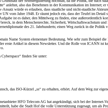
 Grundsatz der Selbstregulierung hochhält, da die Politik, die nach staa
te“ anlehnt, also das Benehmen in der Kommunikation im Internet; er w
-Ansatz würde es erlauben, dass staatliche und nicht-staatliche Akteu
N vom Jahre 1948. Er räumt jedoch ein, dass der Teufel im Detail steckt
 Aufgabe ist es daher, den Mittelweg zu finden, eine außerordentlich k
es Viereck, in dem Menschenrechte, Sicherheit, Wirtschaftswachstum u
ernetdiplomatie des 21. Jahrhunderts; einen Weg zurück in die Politik 
as Domain Name System elementare Bedeutung. Wie sehr zum Beispiel d
der erste Artikel in diesem Newsletter. Und die Rolle von ICANN ist 
wo.
Cyberspace“ finden Sie unter:
sch, das ISO-Kürzel „ss“ zu erhalten, erhört. Auf dem Weg zur eigen
ternetanbieter HFO Telecom AG hat angekündigt, sich bei der Interne
tteilt, habe die Stadt Hof die volle Unterstützung zugesagt, um als P