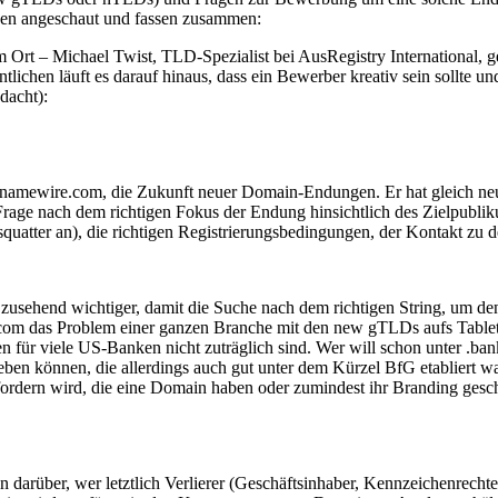
nen angeschaut und fassen zusammen:
em Ort – Michael Twist, TLD-Spezialist bei AusRegistry Internationa
ichen läuft es darauf hinaus, dass ein Bewerber kreativ sein sollte u
dacht):
innamewire.com, die Zukunft neuer Domain-Endungen. Er hat gleich ne
rage nach dem richtigen Fokus der Endung hinsichtlich des Zielpublikum
squatter an), die richtigen Registrierungsbedingungen, der Kontakt zu d
ehend wichtiger, damit die Suche nach dem richtigen String, um de
om das Problem einer ganzen Branche mit den new gTLDs aufs Tablett: d
r viele US-Banken nicht zuträglich sind. Wer will schon unter .banko
eben können, die allerdings auch gut unter dem Kürzel BfG etabliert wa
n fordern wird, die eine Domain haben oder zumindest ihr Branding ges
arüber, wer letztlich Verlierer (Geschäftsinhaber, Kennzeichenrecht