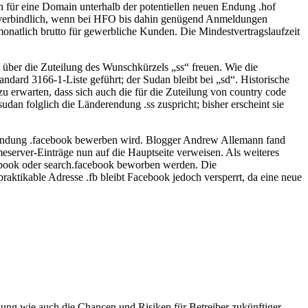
 für eine Domain unterhalb der potentiellen neuen Endung .hof
ch verbindlich, wenn bei HFO bis dahin genügend Anmeldungen
natlich brutto für gewerbliche Kunden. Die Mindestvertragslaufzeit
 über die Zuteilung des Wunschkürzels „ss“ freuen. Wie die
andard 3166-1-Liste geführt; der Sudan bleibt bei „sd“. Historische
zu erwarten, dass sich auch die für die Zuteilung von country code
n folglich die Länderendung .ss zuspricht; bisher erscheint sie
in-Endung .facebook bewerben wird. Blogger Andrew Allemann fand
server-Einträge nun auf die Hauptseite verweisen. Als weiteres
ebook oder search.facebook beworben werden. Die
raktikable Adresse .fb bleibt Facebook jedoch versperrt, da eine neue
g wie auch die Chancen und Risiken für Betreiber zukünftiger