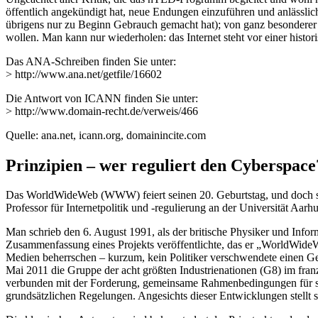
öffentlich angekündigt hat, neue Endungen einzuführen und anlässli
übrigens nur zu Beginn Gebrauch gemacht hat); von ganz besonderer
wollen. Man kann nur wiederholen: das Internet steht vor einer histo
Das ANA-Schreiben finden Sie unter:
> http://www.ana.net/getfile/16602
Die Antwort von ICANN finden Sie unter:
> http://www.domain-recht.de/verweis/466
Quelle: ana.net, icann.org, domainincite.com
Prinzipien – wer reguliert den Cyberspace
Das WorldWideWeb (WWW) feiert seinen 20. Geburtstag, und doch schei
Professor für Internetpolitik und -regulierung an der Universität Aa
Man schrieb den 6. August 1991, als der britische Physiker und Inf
Zusammenfassung eines Projekts veröffentlichte, das er „WorldWide
Medien beherrschen – kurzum, kein Politiker verschwendete einen Ge
Mai 2011 die Gruppe der acht größten Industrienationen (G8) im franzö
verbunden mit der Forderung, gemeinsame Rahmenbedingungen für 
grundsätzlichen Regelungen. Angesichts dieser Entwicklungen stellt 