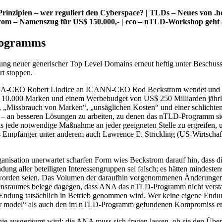
pien – wer reguliert den Cyberspace? | TLDs – Neues von .hof, 
e.com – Namenszug für US$ 150.000,- | eco – nTLD-Workshop geht
rogramms
ng neuer generischer Top Level Domains erneut heftig unter Beschuss
t stoppen.
h ANA-CEO Robert Liodice an ICANN-CEO Rod Beckstrom wendet und gr
10.000 Marken und einem Werbebudget von US$ 250 Milliarden jährlich 
ch“, „Missbrauch von Marken“, „unsäglichen Kosten“ und einer schlich
 – an besseren Lösungen zu arbeiten, zu denen das nTLD-Programm sic
 jede notwendige Maßnahme an jeder geeigneten Stelle zu ergreifen,
s Empfänger unter anderem auch Lawrence E. Strickling (US-Wirtschaf
Organisation unerwartet scharfen Form wies Beckstrom darauf hin, das
dung aller beteiligten Interessengruppen sei falsch; es hätten minde
 worden seien. Das Volumen der daraufhin vorgenommenen Änderungen 
nsraumes belege dagegen, dass ANA das nTLD-Programm nicht verst
 Endung tatsächlich in Betrieb genommen wird. Wer keine eigene End
er model“ als auch den im nTLD-Programm gefundenen Kompromiss ene
ie ausgeräumt wird: die ANA muss sich fragen lassen, ob sie den Überb