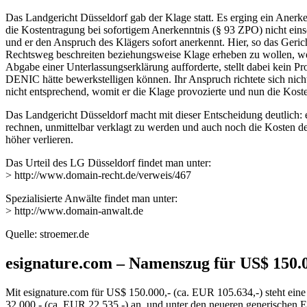
Das Landgericht Düsseldorf gab der Klage statt. Es erging ein Anerken
die Kostentragung bei sofortigem Anerkenntnis (§ 93 ZPO) nicht ein
und er den Anspruch des Klägers sofort anerkennt. Hier, so das Geric
Rechtsweg beschreiten beziehungsweise Klage erheben zu wollen, wenn
Abgabe einer Unterlassungserklärung aufforderte, stellt dabei kein Pr
DENIC hätte bewerkstelligen können. Ihr Anspruch richtete sich nicht
nicht entsprechend, womit er die Klage provozierte und nun die Koste
Das Landgericht Düsseldorf macht mit dieser Entscheidung deutlich: 
rechnen, unmittelbar verklagt zu werden und auch noch die Kosten de
höher verlieren.
Das Urteil des LG Düsseldorf findet man unter:
> http://www.domain-recht.de/verweis/467
Spezialisierte Anwälte findet man unter:
> http://www.domain-anwalt.de
Quelle: stroemer.de
esignature.com – Namenszug für US$ 150.0
Mit esignature.com für US$ 150.000,- (ca. EUR 105.634,-) steht ei
32.000,- (ca. EUR 22.535,-) an, und unter den neueren generischen 