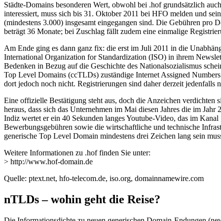
Städte-Domains besonderen Wert, obwohl bei .hof grundsätzlich auch
interessiert, muss sich bis 31. Oktober 2011 bei HFO melden und se
(mindestens 3.000) insgesamt eingegangen sind. Die Gebühren pro Do
beträgt 36 Monate; bei Zuschlag fällt zudem eine einmalige Registr
Am Ende ging es dann ganz fix: die erst im Juli 2011 in die Unabhän
International Organization for Standardization (ISO) in ihrem Newslet
Bedenken in Bezug auf die Geschichte des Nationalsozialismus scheine
Top Level Domains (ccTLDs) zuständige Internet Assigned Numbers Au
dort jedoch noch nicht. Registrierungen sind daher derzeit jedenfalls 
Eine offizielle Bestätigung steht aus, doch die Anzeichen verdicht
heraus, dass sich das Unternehmen im Mai diesen Jahres die im Jahr
Indiz wertet er ein 40 Sekunden langes Youtube-Video, das im Kana
Bewerbungsgebühren sowie die wirtschaftliche und technische Infrastr
generische Top Level Domain mindestens drei Zeichen lang sein mus
Weitere Informationen zu .hof finden Sie unter:
> http://www.hof-domain.de
Quelle: ptext.net, hfo-telecom.de, iso.org, domainnamewire.com
nTLDs – wohin geht die Reise?
Die Informationsdichte zu neuen generischen Domain-Endungen (ne