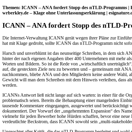
Themen: ICANN – ANA fordert Stopp des nTLD-Programms | Prinzi
wrberkley.de – Klage ohne Unterlassungserklärung | esignatur
ICANN – ANA fordert Stopp des nTLD-P
Die Internet-Verwaltung ICANN gerät wegen ihrer Pläne zur Einführu
hat mit Klage gedroht, sollte ICANN das nTLD-Programm nicht sofor
Harsch und unverblümt ist das neunseitige Schreiben, in dem sic
hinter der nach eigenen Angaben über 400 Unternehmen mit mehr als 
Worten und Bildern. So ist die Rede von „wirtschaftlich unerträgli
auf, die gesteckten Ziele neu zu bewerten und – gemeinsam mit ANA
nachkommen, bliebe ANA und den Mitgliedern keine andere Wahl, als
Gewicht will man dem Schreiben mit dem Hinweis verleihen, dass al
werden.
ICANNs Antwort ließ nicht lange auf sich warten: in einer für die 
problematisch seien. Bereits die Behauptung einer mangelnden Einbin
tausende Kommentare eingegangen, ausgewertet und berücksichtigt
dokumentiert. Der Vorwurf der „ungehemmten Expansion“ des Name
vielmehr für jeden Bewerber hohe Hürden schaffen, bevor eine neue
verdeutlichte Beckstrom, dass ICANN sowohl sein „multi-stakehold
Ungeachtet aller Kritik, die das nTLD-Programm begleitet und wohl n