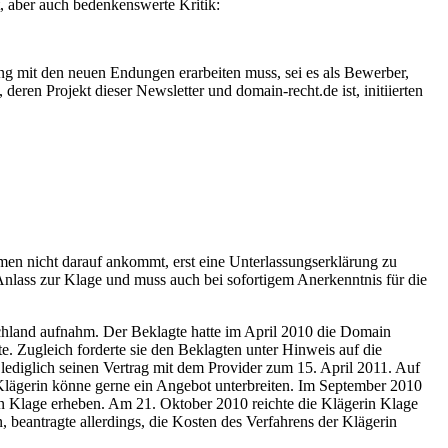
 aber auch bedenkenswerte Kritik:
ang mit den neuen Endungen erarbeiten muss, sei es als Bewerber,
eren Projekt dieser Newsletter und domain-recht.de ist, initiierten
en nicht darauf ankommt, erst eine Unterlassungserklärung zu
n Anlass zur Klage und muss auch bei sofortigem Anerkenntnis für die
tschland aufnahm. Der Beklagte hatte im April 2010 die Domain
te. Zugleich forderte sie den Beklagten unter Hinweis auf die
lediglich seinen Vertrag mit dem Provider zum 15. April 2011. Auf
 Klägerin könne gerne ein Angebot unterbreiten. Im September 2010
an Klage erheben. Am 21. Oktober 2010 reichte die Klägerin Klage
beantragte allerdings, die Kosten des Verfahrens der Klägerin