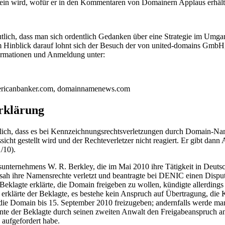
sein wird, wofür er in den Kommentaren von Domainern Applaus erhält,
eutlich, dass man sich ordentlich Gedanken über eine Strategie im Umg
Im Hinblick darauf lohnt sich der Besuch der von united-domains GmbH, d
rmationen und Anmeldung unter:
mericanbanker.com, domainnamenews.com
rklärung
lich, dass es bei Kennzeichnungsrechtsverletzungen durch Domain-Nam
sicht gestellt wird und der Rechteverletzer nicht reagiert. Er gibt dan
/10).
ungsunternehmens W. R. Berkley, die im Mai 2010 ihre Tätigkeit in Deu
t, sah ihre Namensrechte verletzt und beantragte bei DENIC einen Dispu
eklagte erklärte, die Domain freigeben zu wollen, kündigte allerdings 
erklärte der Beklagte, es bestehe kein Anspruch auf Übertragung, die
, die Domain bis 15. September 2010 freizugeben; andernfalls werde m
e der Beklagte durch seinen zweiten Anwalt den Freigabeanspruch an, 
 aufgefordert habe.