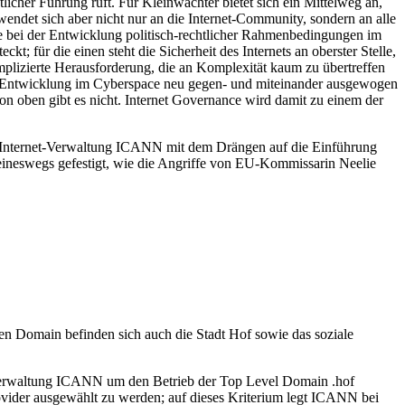
tlicher Führung ruft. Für Kleinwächter bietet sich ein Mittelweg an,
endet sich aber nicht nur an die Internet-Community, sondern an alle
re bei der Entwicklung politisch-rechtlicher Rahmenbedingungen im
; für die einen steht die Sicherheit des Internets an oberster Stelle,
omplizierte Herausforderung, die an Komplexität kaum zu übertreffen
nd Entwicklung im Cyberspace neu gegen- und miteinander ausgewogen
von oben gibt es nicht. Internet Governance wird damit zu einem der
ie Internet-Verwaltung ICANN mit dem Drängen auf die Einführung
keineswegs gefestigt, wie die Angriffe von EU-Kommissarin Neelie
en Domain befinden sich auch die Stadt Hof sowie das soziale
t-Verwaltung ICANN um den Betrieb der Top Level Domain .hof
rovider ausgewählt zu werden; auf dieses Kriterium legt ICANN bei