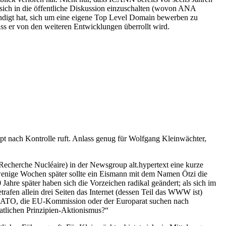
sich in die öffentliche Diskussion einzuschalten (wovon ANA
ndigt hat, sich um eine eigene Top Level Domain bewerben zu
ass er von den weiteren Entwicklungen überrollt wird.
mpt nach Kontrolle ruft. Anlass genug für Wolfgang Kleinwächter,
echerche Nucléaire) in der Newsgroup alt.hypertext eine kurze
wenige Wochen später sollte ein Eismann mit dem Namen Ötzi die
hre später haben sich die Vorzeichen radikal geändert; als sich im
trafen allein drei Seiten das Internet (dessen Teil das WWW ist)
NATO, die EU-Kommission oder der Europarat suchen nach
atlichen Prinzipien-Aktionismus?“