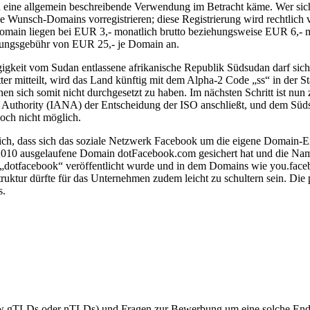
 eine allgemein beschreibende Verwendung im Betracht käme. Wer sich
ine Wunsch-Domains vorregistrieren; diese Registrierung wird rechtli
main liegen bei EUR 3,- monatlich brutto beziehungsweise EUR 6,- mo
ierungsgebühr von EUR 25,- je Domain an.
gigkeit vom Sudan entlassene afrikanische Republik Südsudan darf sich
ter mitteilt, wird das Land künftig mit dem Alpha-2 Code „ss“ in der St
n sich somit nicht durchgesetzt zu haben. Im nächsten Schritt ist nun 
thority (IANA) der Entscheidung der ISO anschließt, und dem Südsuda
noch nicht möglich.
en sich, dass sich das soziale Netzwerk Facebook um die eigene Doma
 2010 ausgelaufene Domain dotFacebook.com gesichert hat und die Name
l „dotfacebook“ veröffentlicht wurde und in dem Domains wie you.fac
uktur dürfte für das Unternehmen zudem leicht zu schultern sein. Die p
s.
w gTLDs oder nTLDs) und Fragen zur Bewerbung um eine solche Endun