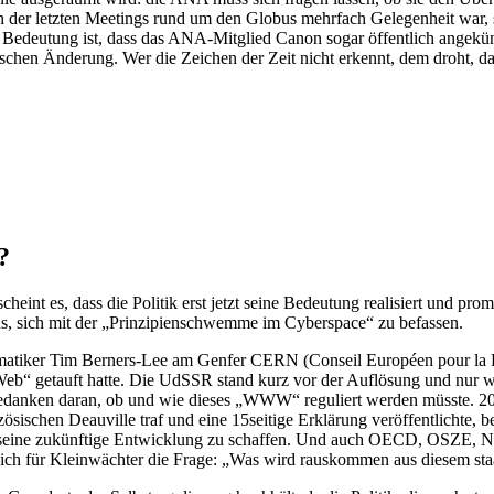
ch der letzten Meetings rund um den Globus mehrfach Gelegenheit war, 
 Bedeutung ist, dass das ANA-Mitglied Canon sogar öffentlich angekü
rischen Änderung. Wer die Zeichen der Zeit nicht erkennt, dem droht, d
?
nt es, dass die Politik erst jetzt seine Bedeutung realisiert und pro
rhus, sich mit der „Prinzipienschwemme im Cyberspace“ zu befassen.
ormatiker Tim Berners-Lee am Genfer CERN (Conseil Européen pour la R
Web“ getauft hatte. Die UdSSR stand kurz vor der Auflösung und nur 
danken daran, ob und wie dieses „WWW“ reguliert werden müsste. 20 Ja
sischen Deauville traf und eine 15seitige Erklärung veröffentlichte, be
seine zukünftige Entwicklung zu schaffen. Und auch OECD, OSZE, 
sich für Kleinwächter die Frage: „Was wird rauskommen aus diesem sta