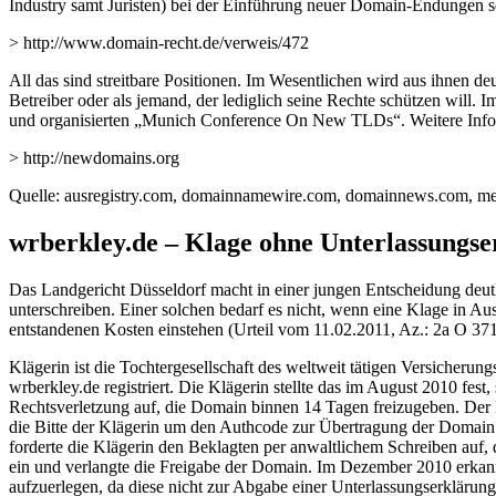
Industry samt Juristen) bei der Einführung neuer Domain-Endungen 
> http://www.domain-recht.de/verweis/472
All das sind streitbare Positionen. Im Wesentlichen wird aus ihnen d
Betreiber oder als jemand, der lediglich seine Rechte schützen will. 
und organisierten „Munich Conference On New TLDs“. Weitere Info
> http://newdomains.org
Quelle: ausregistry.com, domainnamewire.com, domainnews.com, 
wrberkley.de – Klage ohne Unterlassungse
Das Landgericht Düsseldorf macht in einer jungen Entscheidung deut
unterschreiben. Einer solchen bedarf es nicht, wenn eine Klage in Aus
entstandenen Kosten einstehen (Urteil vom 11.02.2011, Az.: 2a O 371
Klägerin ist die Tochtergesellschaft des weltweit tätigen Versicher
wrberkley.de registriert. Die Klägerin stellte das im August 2010 fes
Rechtsverletzung auf, die Domain binnen 14 Tagen freizugeben. Der B
die Bitte der Klägerin um den Authcode zur Übertragung der Domain 
forderte die Klägerin den Beklagten per anwaltlichem Schreiben auf
ein und verlangte die Freigabe der Domain. Im Dezember 2010 erkannt
aufzuerlegen, da diese nicht zur Abgabe einer Unterlassungserklärung