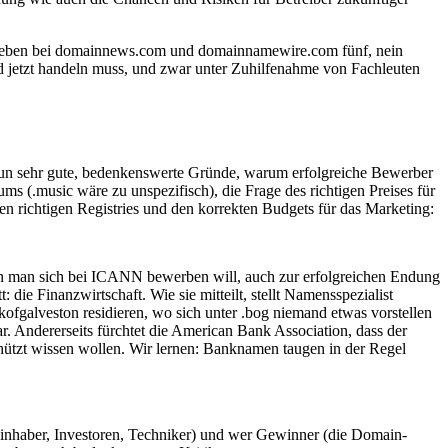
l, geben bei domainnews.com und domainnamewire.com fünf, nein
nd jetzt handeln muss, und zwar unter Zuhilfenahme von Fachleuten
un sehr gute, bedenkenswerte Gründe, warum erfolgreiche Bewerber
s (.music wäre zu unspezifisch), die Frage des richtigen Preises für
en richtigen Registries und den korrekten Budgets für das Marketing:
n man sich bei ICANN bewerben will, auch zur erfolgreichen Endung
ie Finanzwirtschaft. Wie sie mitteilt, stellt Namensspezialist
fgalveston residieren, wo sich unter .bog niemand etwas vorstellen
r. Andererseits fürchtet die American Bank Association, dass der
chützt wissen wollen. Wir lernen: Banknamen taugen in der Regel
einhaber, Investoren, Techniker) und wer Gewinner (die Domain-