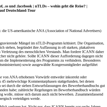
.ss und .facebook | nTLDs – wohin geht die Reise? |
 auf Deutschland-Tour
: die US-amerikanische ANA (Association of National Advertisers)
avierende Mängel im nTLD-Programm kritisiert. Die Organisation,
stehen, begründet ihre Auffassung in oft starken, plakativen
ten Verletzung des menschlichen Verstands. Man fordere ICANN daher
her nicht gehöre. Sollte ICANN dieser Aufforderung dagegen nicht
 um die Implementierung des Programms zu verhindern. Besonderes
tsministerium) sowie ausgewählte Kongressmitglieder aufgeführt
s die von ANA erhobenen Vorwürfe entweder inkorrekt oder
stens 45 mehrwöchige Kommentarphasen stattgefunden, bei denen
sei durch die sieben Entwurfsfassungen des Bewerberhandbuchs gut
anden habe; zahlreiche Regelungen im Bewerberhandbuch würden
ung wolle, müsse sich darum auch nicht bewerben. Zusammenfassend
rgisch verteidigen werde.
lick verloren hat. Nicht nur, dass ICANN bereits vor sechs Jahren