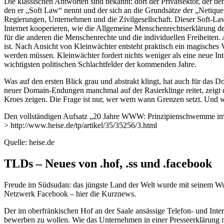
Die klassischen Antworten sind bekannt: dort der Privatsektor, der den
den er „Soft Law“ nennt und der sich an die Grundsätze der „Netiquet
Regierungen, Unternehmen und die Zivilgesellschaft. Dieser Soft-Law
Internet kooperieren, wie die Allgemeine Menschenrechtserklärung der U
für die anderen die Menschenrechte und die individuellen Freiheiten.
ist. Nach Ansicht von Kleinwächter entsteht praktisch ein magisch
werden müssen. Kleinwächter fordert nichts weniger als eine neue Int
wichtigsten politischen Schlachtfelder der kommenden Jahre.
Was auf den ersten Blick grau und abstrakt klingt, hat auch für d
neuer Domain-Endungen manchmal auf der Rasierklinge reitet, zeigt 
Kroes zeigen. Die Frage ist nur, wer wem wann Grenzen setzt. Und 
Den vollständigen Aufsatz „20 Jahre WWW: Prinzipienschwemme im 
> http://www.heise.de/tp/artikel/35/35256/3.html
Quelle: heise.de
TLDs – Neues von .hof, .ss und .facebook
Freude im Südsudan: das jüngste Land der Welt wurde mit seinem Wun
Netzwerk Facebook – hier die Kurznews.
Der im oberfränkischen Hof an der Saale ansässige Telefon- und In
bewerben zu wollen. Wie das Unternehmen in einer Presseerklärung mi