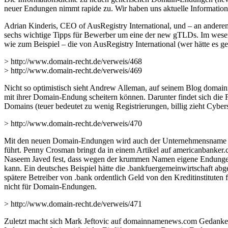
neuer Endungen nimmt rapide zu. Wir haben uns aktuelle Informatio
Adrian Kinderis, CEO of AusRegistry International, und – an ander
sechs wichtige Tipps für Bewerber um eine der new gTLDs. Im wesentl
wie zum Beispiel – die von AusRegistry International (wer hätte es ge
> http://www.domain-recht.de/verweis/468
> http://www.domain-recht.de/verweis/469
Nicht so optimistisch sieht Andrew Alleman, auf seinem Blog doma
mit ihrer Domain-Endung scheitern können. Darunter findet sich die F
Domains (teuer bedeutet zu wenig Registrierungen, billig zieht Cyber
> http://www.domain-recht.de/verweis/470
Mit den neuen Domain-Endungen wird auch der Unternehmensname zus
führt. Penny Crosman bringt da in einem Artikel auf americanbanker.c
Naseem Javed fest, dass wegen der krummen Namen eigene Endungen fü
kann. Ein deutsches Beispiel hätte die .bankfuergemeinwirtschaft abg
spätere Betreiber von .bank ordentlich Geld von den Kreditinstitute
nicht für Domain-Endungen.
> http://www.domain-recht.de/verweis/471
Zuletzt macht sich Mark Jeftovic auf domainnamenews.com Gedanken d