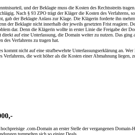
ntnisurteil, und der Beklagte muss die Kosten des Rechtsstreits tragen
schlägig. Nach § 93 ZPO trägt der Kläger die Kosten des Verfahrens, s
ht, gab der Beklagte Anlass zur Klage. Die Klägerin forderte ihn mehrm
 der Beklagte nicht innerhalb der jeweils gesetzten Frist reagiere. D
oblem dar. Denn die Klägerin wollte in erster Linie die Freigabe der D
 direkt auf eine Unterlassung, die Domain weiter zu nutzen. Das ging 
n des Verfahrens zu tragen hat.
es kommt nicht auf eine strafbewehrte Unterlassungserklärung an. Wer 
s Verfahrens, die weit höher als die Kosten einer Abmahnung liegen, z
00,-
ne hochpreisige .com-Domain an erster Stelle der vergangenen Domai
Endungen tummelten sich so einige Deals.