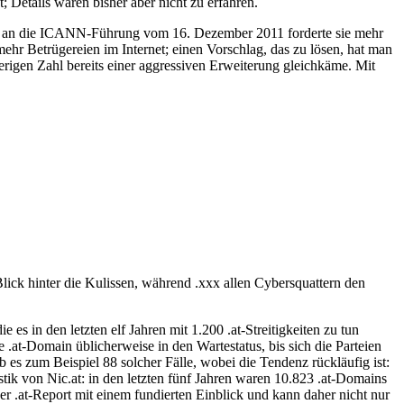
 Details waren bisher aber nicht zu erfahren.
en an die ICANN-Führung vom 16. Dezember 2011 forderte sie mehr
 Betrügereien im Internet; einen Vorschlag, das zu lösen, hat man
igen Zahl bereits einer aggressiven Erweiterung gleichkäme. Mit
lick hinter die Kulissen, während .xxx allen Cybersquattern den
 es in den letzten elf Jahren mit 1.200 .at-Streitigkeiten zu tun
e .at-Domain üblicherweise in den Wartestatus, bis sich die Parteien
 es zum Beispiel 88 solcher Fälle, wobei die Tendenz rückläufig ist:
tik von Nic.at: in den letzten fünf Jahren waren 10.823 .at-Domains
er .at-Report mit einem fundierten Einblick und kann daher nicht nur