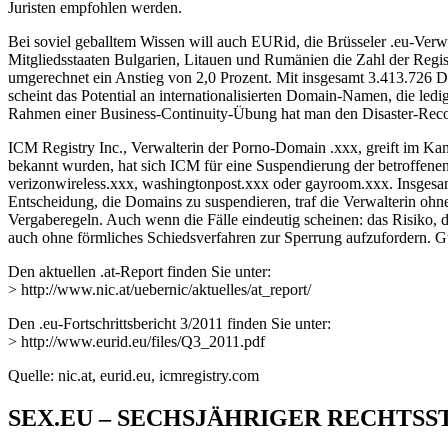
Juristen empfohlen werden.
Bei soviel geballtem Wissen will auch EURid, die Brüsseler .eu-Verwal
Mitgliedsstaaten Bulgarien, Litauen und Rumänien die Zahl der Regi
umgerechnet ein Anstieg von 2,0 Prozent. Mit insgesamt 3.413.726 D
scheint das Potential an internationalisierten Domain-Namen, die led
Rahmen einer Business-Continuity-Übung hat man den Disaster-Recovery-
ICM Registry Inc., Verwalterin der Porno-Domain .xxx, greift im Ka
bekannt wurden, hat sich ICM für eine Suspendierung der betroffenen
verizonwireless.xxx, washingtonpost.xxx oder gayroom.xxx. Insgesamt
Entscheidung, die Domains zu suspendieren, traf die Verwalterin ohne
Vergaberegeln. Auch wenn die Fälle eindeutig scheinen: das Risiko, 
auch ohne förmliches Schiedsverfahren zur Sperrung aufzufordern. Gu
Den aktuellen .at-Report finden Sie unter:
> http://www.nic.at/uebernic/aktuelles/at_report/
Den .eu-Fortschrittsbericht 3/2011 finden Sie unter:
> http://www.eurid.eu/files/Q3_2011.pdf
Quelle: nic.at, eurid.eu, icmregistry.com
SEX.EU – SECHSJÄHRIGER RECHTSS