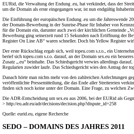
EURid, die Verwaltung der Endung .eu, hat verkündet, dass der Stre
um die Domain als erste eingegangen war, ist nun endgültig Inhaberi
Die Einführung der europäischen Endung .eu um die Jahreswende 2005/
der Domain-Bewerbung in der Sunrise-Phase für Inhaber von Kennzei
für die Domain ein, darunter auch zwei der kirchlichen Gemeinde „Vo
Bewerbung ging seinerzeit rund 15 Sekunden nach Eröffnung der Bewe
Register On Line AB“ waren schneller. Doch bis Yellow Register wir
Der erste Rückschlag ergab sich, weil topeu.com s.r.o., ein Unterne
berief sich topeu.com s.r.o. darauf, an der Domain sex.eu ein bessere
Zusatz „.eu“ beinhalte. Das Schiedsgericht verwies allerdings darauf,
Regularien zuwider laufe. Das Schiedsgericht wies den Antrag der t
Danach hörte man nichts mehr von den zahlreichen Anfechtungen ge
veröffentlichte Pressemitteilung, die das Ende aller Streitereien ve
finden sich noch keine unter der Domain. Eine Frage, zu welchen Zw
Die ADR-Entscheidung um sex.eu aus 2006, bei der EURid als Gegner 
> http://eu.adr.eu/adr/decisions/decision.php?dispute_id=258
Quelle: eurid.eu, eigene Recherche
SEDO – DOMAINS DES JAHRES 2011