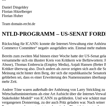
Daniel Dingeldey
Florian Hitzelberger
Florian Huber
Team domain-recht.de
NTLD-PROGRAMM – US-SENAT FORD
Rückschlag für ICANN: konnte die Internet-Verwaltung eine Anhöru
Commerce Committee“ negativ ausgefallen sein. Einmal mehr mahnte
Bereits zum zweiten Mal binnen einer Woche hatte der US-Senat g
versammelte sich ein illustrer Kreis von Kritikern wie Befürworter
Abuse), Thomas Embrescia (Employ Media), Anjali Hansen (Better Bus
Kritiker überwog also. Doch anders als zuvor zeigten sich auch die Sen
Meinung nicht hinter dem Berg, der sich die republikanische Senatori
geblieben sei, dass es einer Erweiterung des Namensraumes überhaupt
mehr Zeit.
Andere Töne waren außerhalb der Anhörung von Larry Strickling zu h
Wirtschaftsministeriums als eine Art Aufsicht über die Internet-Verw
Stakeholder Modell“ von ICANN zu gefährden. Und wie schätzt man
vergangenen Donnerstag, zu der auch Pritz geladen war. Nach seiner 