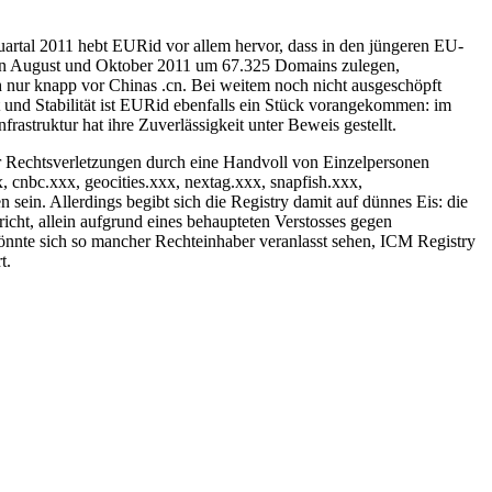
 Quartal 2011 hebt EURid vor allem hervor, dass in den jüngeren EU-
chen August und Oktober 2011 um 67.325 Domains zulegen,
 nur knapp vor Chinas .cn. Bei weitem noch nicht ausgeschöpft
it und Stabilität ist EURid ebenfalls ein Stück vorangekommen: im
astruktur hat ihre Zuverlässigkeit unter Beweis gestellt.
er Rechtsverletzungen durch eine Handvoll von Einzelpersonen
 cnbc.xxx, geocities.xxx, nextag.xxx, snapfish.xxx,
ein. Allerdings begibt sich die Registry damit auf dünnes Eis: die
icht, allein aufgrund eines behaupteten Verstosses gegen
könnte sich so mancher Rechteinhaber veranlasst sehen, ICM Registry
t.