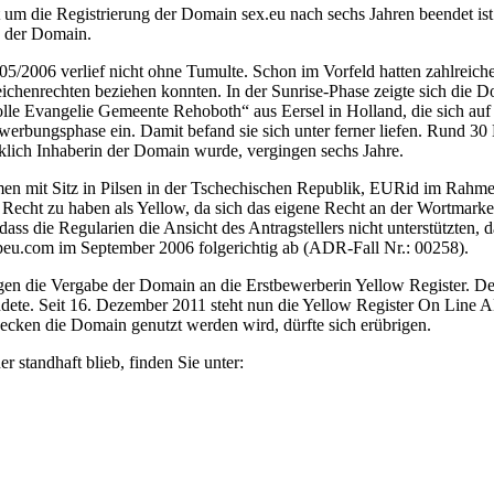
it um die Registrierung der Domain sex.eu nach sechs Jahren beendet 
n der Domain.
2006 verlief nicht ohne Tumulte. Schon im Vorfeld hatten zahlreiche S
chenrechten beziehen konnten. In der Sunrise-Phase zeigte sich die
lle Evangelie Gemeente Rehoboth“ aus Eersel in Holland, die sich auf e
rbungsphase ein. Damit befand sie sich unter ferner liefen. Rund 30 
klich Inhaberin der Domain wurde, vergingen sechs Jahre.
hmen mit Sitz in Pilsen in der Tschechischen Republik, EURid im Rahm
s Recht zu haben als Yellow, da sich das eigene Recht an der Wortmarke
 dass die Regularien die Ansicht des Antragstellers nicht unterstützten
opeu.com im September 2006 folgerichtig ab (ADR-Fall Nr.: 00258).
gen die Vergabe der Domain an die Erstbewerberin Yellow Register. 
rkündete. Seit 16. Dezember 2011 steht nun die Yellow Register On Lin
ecken die Domain genutzt werden wird, dürfte sich erübrigen.
standhaft blieb, finden Sie unter: