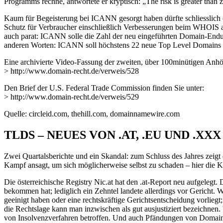
Programms rechne, antwortete er kryptisch: „The risk is greater than
Kaum für Begeisterung bei ICANN gesorgt haben dürfte schliesslich
Schutz für Verbraucher einschließlich Verbesserungen beim WHOIS a
auch parat: ICANN solle die Zahl der neu eingeführten Domain-Endun
anderen Worten: ICANN soll höchstens 22 neue Top Level Domains einf
Eine archivierte Video-Fassung der zweiten, über 100minütigen Anhö
> http://www.domain-recht.de/verweis/528
Den Brief der U.S. Federal Trade Commission finden Sie unter:
> http://www.domain-recht.de/verweis/529
Quelle: circleid.com, thehill.com, domainnamewire.com
TLDS – NEUES VON .AT, .EU UND .XXX
Zwei Quartalsberichte und ein Skandal: zum Schluss des Jahres zeigt 
Kampf ansagt, um sich möglicherweise selbst zu schaden – hier die 
Die österreichische Registry Nic.at hat den .at-Report neu aufgelegt. 
bekommen hat; lediglich ein Zehntel landete allerdings vor Gericht. W
geeinigt haben oder eine rechtskräftige Gerichtsentscheidung vorliegt
die Rechtslage kann man inzwischen als gut ausjustiziert bezeichnen
von Insolvenzverfahren betroffen. Und auch Pfändungen von Domains ka