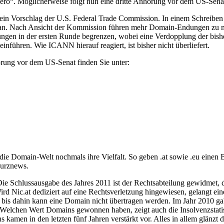
 zero“. Möglicherweise folgt nun eine dritte Anhörung vor dem US-Senat;
 ein Vorschlag der U.S. Federal Trade Commission. In einem Schreib
n. Nach Ansicht der Kommission führen mehr Domain-Endungen zu mehr
gen in der ersten Runde begrenzen, wobei eine Verdopplung der bisher
ühren. Wie ICANN hierauf reagiert, ist bisher nicht überliefert.
rung vor dem US-Senat finden Sie unter:
die Domain-Welt nochmals ihre Vielfalt. So geben .at sowie .eu einen B
Kurznews.
Die Schlussausgabe des Jahres 2011 ist der Rechtsabteilung gewidmet, die
ird Nic.at dediziert auf eine Rechtsverletzung hingewiesen, gelangt ein
; bis dahin kann eine Domain nicht übertragen werden. Im Jahr 2010 gab
. Welchen Wert Domains gewonnen haben, zeigt auch die Insolvenzstatis
men in den letzten fünf Jahren verstärkt vor. Alles in allem glänzt d