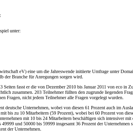
:
piel unter:
irtschaft eV) eine um die Jahreswende initiierte Umfrage unter Domain
halb der Branche für Anregungen sorgen wird.
f 43 Seiten fasst er die von Dezember 2010 bis Januar 2011 von eco i
chtlich zusammen. 203 Teilnehmer füllten den zugrunde liegenden Fr
nen Fragen, nicht jedem Teilnehmer alle Fragen vorgelegt wurden.
t deutsche Unternehmen, wobei von diesen 61 Prozent auch im Auslan
t bis zu 10 Mitarbeitern (59 Prozent), wobei bei 60 Prozent von dies
nternehmen mit 10 bis 24 Mitarbeitern beschäftigen sich intensiver m
is 49999 und 50000 bis 59999 insgesamt 36 Prozent der Unternehmen s
ozent der Unternehmen.