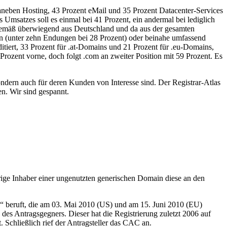
 daneben Hosting, 43 Prozent eMail und 35 Prozent Datacenter-Services
Umsatzes soll es einmal bei 41 Prozent, ein andermal bei lediglich
gemäß überwiegend aus Deutschland und da aus der gesamten
in (unter zehn Endungen bei 28 Prozent) oder beinahe umfassend
itiert, 33 Prozent für .at-Domains und 21 Prozent für .eu-Domains,
 Prozent vorne, doch folgt .com an zweiter Position mit 59 Prozent. Es
ondern auch für deren Kunden von Interesse sind. Der Registrar-Atlas
en. Wir sind gespannt.
ige Inhaber einer ungenutzten generischen Domain diese an den
o“ beruft, die am 03. Mai 2010 (US) und am 15. Juni 2010 (EU)
des Antragsgegners. Dieser hat die Registrierung zuletzt 2006 auf
. Schließlich rief der Antragsteller das CAC an.