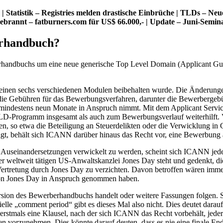
atistik – Registries melden drastische Einbrüche | TLDs – Neues 
brannt – fatburners.com für US$ 66.000,- | Update – Juni-Semin
erhandbuch?
handbuchs um eine neue generische Top Level Domain (Applicant Guide
 seinen sechs verschiedenen Modulen beibehalten wurde. Die Änderungen
 die Gebühren für das Bewerbungsverfahren, darunter die Bewerbergeb
 mindestens neun Monate in Anspruch nimmt. Mit dem Applicant Servic
LD-Programm insgesamt als auch zum Bewerbungsverlauf weiterhilft. 
, so etwa die Beteiligung an Steuerdelikten oder die Verwicklung in 
olgt, behält sich ICANN darüber hinaus das Recht vor, eine Bewerbun
he Auseinandersetzungen verwickelt zu werden, scheint sich ICANN jede
er weltweit tätigen US-Anwaltskanzlei Jones Day steht und gedenkt, 
ne Vertretung durch Jones Day zu verzichten. Davon betroffen wären i
von Jones Day in Anspruch genommen haben.
ion des Bewerberhandbuchs handelt oder weitere Fassungen folgen. Sic
izielle „comment period“ gibt es dieses Mal also nicht. Dies deutet da
en erstmals eine Klausel, nach der sich ICANN das Recht vorbehält, j
rzunehmen. Dies könnte darauf deuten, dass es nie eine finale Endfas