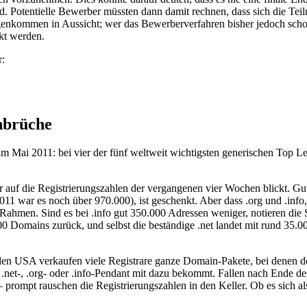
 Potentielle Bewerber müssten dann damit rechnen, dass sich die Tei
enkommen in Aussicht; wer das Bewerberverfahren bisher jedoch schon 
rkt werden.
r:
inbrüche
im Mai 2011: bei vier der fünf weltweit wichtigsten generischen Top Le
r auf die Registrierungszahlen der vergangenen vier Wochen blickt. G
2011 war es noch über 970.000), ist geschenkt. Aber dass .org und .inf
ahmen. Sind es bei .info gut 350.000 Adressen weniger, notieren die 
000 Domains zurück, und selbst die beständige .net landet mit rund 35
n den USA verkaufen viele Registrare ganze Domain-Pakete, bei denen
et-, .org- oder .info-Pendant mit dazu bekommt. Fallen nach Ende des
 prompt rauschen die Registrierungszahlen in den Keller. Ob es sich a