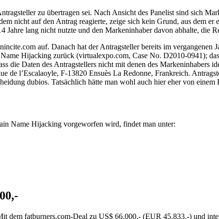
ntragsteller zu übertragen sei. Nach Ansicht des Panelist sind sich 
em nicht auf den Antrag reagierte, zeige sich kein Grund, aus dem er e
14 Jahre lang nicht nutzte und den Markeninhaber davon abhalte, die 
incite.com auf. Danach hat der Antragsteller bereits im vergangenen 
 Name Hijacking zurück (virtualexpo.com, Case No. D2010-0941); das
ss die Daten des Antragstellers nicht mit denen des Markeninhabers ide
ue de l’Escalaoyle, F-13820 Ensuès La Redonne, Frankreich. Antragstel
scheidung dubios. Tatsächlich hätte man wohl auch hier eher von ein
ain Name Hijacking vorgeworfen wird, findet man unter:
00,-
 dem fatburners.com-Deal zu US$ 66.000,- (EUR 45.833,-) und intern