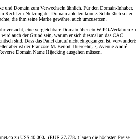
Marke und Domain zum Verwechseln ähnlich. Für den Domain-Inhaber,
in Recht zur Nutzung der Domain ableiten könne. Schließlich sei er
Rechte, die ihm seine Marke gewähre, auch umzusetzen.
Jahr versucht, eine vergleichbare Domain über ein WIPO-Verfahren zu
 wird auch der Grund sein, warum er sich diesmal an das CAC
ntisch sind. Dass das Panel darauf nicht eingegangen ist, verwundert:
ler aber ist der Franzose M. Benoit Thiercelin, 7, Avenue André
em Reverse Domain Name Hijacking ausgehen müssen.
et.co zu US$ 40.000,- (EUR 27.778,-) lagen die höchsten Preise