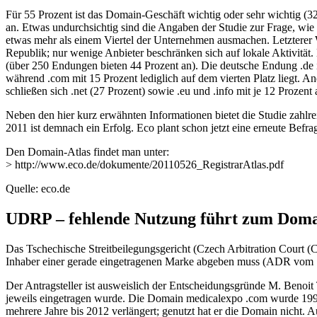
Für 55 Prozent ist das Domain-Geschäft wichtig oder sehr wichtig (32
an. Etwas undurchsichtig sind die Angaben der Studie zur Frage, wie 
etwas mehr als einem Viertel der Unternehmen ausmachen. Letztere
Republik; nur wenige Anbieter beschränken sich auf lokale Aktivitä
(über 250 Endungen bieten 44 Prozent an). Die deutsche Endung .de is
während .com mit 15 Prozent lediglich auf dem vierten Platz liegt. An
schließen sich .net (27 Prozent) sowie .eu und .info mit je 12 Prozent 
Neben den hier kurz erwähnten Informationen bietet die Studie zahlre
2011 ist demnach ein Erfolg. Eco plant schon jetzt eine erneute Befr
Den Domain-Atlas findet man unter:
> http://www.eco.de/dokumente/20110526_RegistrarAtlas.pdf
Quelle: eco.de
UDRP – fehlende Nutzung führt zum Doma
Das Tschechische Streitbeilegungsgericht (Czech Arbitration Court 
Inhaber einer gerade eingetragenen Marke abgeben muss (ADR vom 1
Der Antragsteller ist ausweislich der Entscheidungsgründe M. Benoi
jeweils eingetragen wurde. Die Domain medicalexpo .com wurde 1997 er
mehrere Jahre bis 2012 verlängert; genutzt hat er die Domain nicht. A