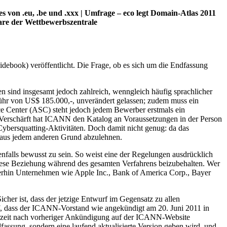
von .eu, .be und .xxx | Umfrage – eco legt Domain-Atlas 2011
are der Wettbewerbszentrale
book) veröffentlicht. Die Frage, ob es sich um die Endfassung
 sind insgesamt jedoch zahlreich, wenngleich häufig sprachlicher
ühr von US$ 185.000,-, unverändert gelassen; zudem muss ein
e Center (ASC) steht jedoch jedem Bewerber erstmals ein
Verschärft hat ICANN den Katalog an Voraussetzungen in der Person
Cybersquatting-Aktivitäten. Doch damit nicht genug: da das
g aus jedem anderen Grund abzulehnen.
nfalls bewusst zu sein. So weist eine der Regelungen ausdrücklich
diese Beziehung während des gesamten Verfahrens beizubehalten. Wer
mmerhin Unternehmen wie Apple Inc., Bank of America Corp., Bayer
her ist, dass der jetzige Entwurf im Gegensatz zu allen
rauf, dass der ICANN-Vorstand wie angekündigt am 20. Juni 2011 in
ederzeit nach vorheriger Ankündigung auf der ICANN-Website
sung, sondern eine laufend aktualisierte Version geben wird, und