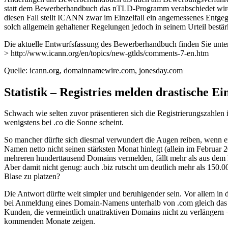
statt dem Bewerberhandbuch das nTLD-Programm verabschiedet wird.
diesen Fall stellt ICANN zwar im Einzelfall ein angemessenes Entgeg
solch allgemein gehaltener Regelungen jedoch in seinem Urteil bestä
Die aktuelle Entwurfsfassung des Bewerberhandbuch finden Sie unte
> http://www.icann.org/en/topics/new-gtlds/comments-7-en.htm
Quelle: icann.org, domainnamewire.com, jonesday.com
Statistik – Registries melden drastische E
Schwach wie selten zuvor präsentieren sich die Registrierungszahlen 
wenigstens bei .co die Sonne scheint.
So mancher dürfte sich diesmal verwundert die Augen reiben, wenn e
Namen netto nicht seinen stärksten Monat hinlegt (allein im Februar 
mehreren hunderttausend Domains vermelden, fällt mehr als aus dem R
Aber damit nicht genug: auch .biz rutscht um deutlich mehr als 150.
Blase zu platzen?
Die Antwort dürfte weit simpler und beruhigender sein. Vor allem i
bei Anmeldung eines Domain-Namens unterhalb von .com gleich das .n
Kunden, die vermeintlich unattraktiven Domains nicht zu verlängern –
kommenden Monate zeigen.