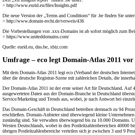
> http://www.eurid.eu/files/Insights.pdf
Die neue Version der „Terms and Conditions“ für .be finden Sie unter
> http://www.domain-recht.de/verweis/436
Die Vorbestellungen von .xxx-Domains ist ab sofort möglich zum Beis
> https://www.uniteddomains.com/
Quelle: eurid.eu, dns.be, xbiz.com
Umfrage – eco legt Domain-Atlas 2011 vor
Mit dem Domain-Atlas 2011 legt eco (Verband der deutschen Internetw
über die deutsche Registrar-Szene mit zahlreichen Details, die inner
Der Domain-Atlas 2011 ist der erste seiner Art für Deutschland. Au
ausgewerteten Daten aus der Domain-Branche in Deutschland übersi
Service/Marketing und Trends aus, wobei, je nach Antwort bei einzel
Das Domain-Geschäft in Deutschland betreiben demnach zu 94 Prozen
erschließen. Domain-Anbieter sind überwiegend kleine Unternehmen mi
zuständig sind. Sie verwalten überwiegend bis zu 10.000 Domains. U
Westen Deutschlands, wobei in den Postleitzahlenbereichen 40000 b
übrigen Postleitzahlenbereiche verteilen sich je zwischen 3 und 9 Pr