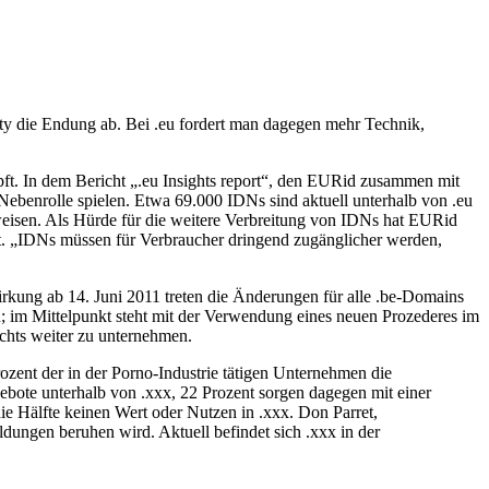
ty die Endung ab. Bei .eu fordert man dagegen mehr Technik,
pft. In dem Bericht „.eu Insights report“, den EURid zusammen mit
 Nebenrolle spielen. Etwa 69.000 IDNs sind aktuell unterhalb von .eu
weisen. Als Hürde für die weitere Verbreitung von IDNs hat EURid
. „IDNs müssen für Verbraucher dringend zugänglicher werden,
rkung ab 14. Juni 2011 treten die Änderungen für alle .be-Domains
n; im Mittelpunkt steht mit der Verwendung eines neuen Prozederes im
ichts weiter zu unternehmen.
ent der in der Porno-Industrie tätigen Unternehmen die
ebote unterhalb von .xxx, 22 Prozent sorgen dagegen mit einer
e Hälfte keinen Wert oder Nutzen in .xxx. Don Parret,
dungen beruhen wird. Aktuell befindet sich .xxx in der