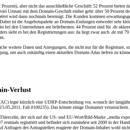
 Prozent), aber nicht das ausschließliche Geschäft: 52 Prozent bieten
viel Umsatz mit dem Domain-Geschäft einher geht: über 50 Prozent des 
r Wert wird dann nochmals bereinigt. Die Kunden kommen erwartungs
t. Dabei ist die Angebotspalette an Domain-Endungen entweder sehr kle
t bei den Unternehmen am beliebtesten: 44 Prozent sind für .de akkred
ders sieht es bei den Registrierungen aus: da liegt zwar auch .de mit 79
an.
iche weitere Daten und Anregungen, die nicht nur für die Registrare, s
agung, um auch zukünftig einen aktuellen Domain-Atlas liefern zu könn
in-Verlust
(CAC) legte kürzlich eine UDRP-Entscheidung vor, wonach der langjähr
5.05.2011, Fall #100235). Das könnte einige Domainer verunsichern.
t Thiercelin, der sich auf die US- und EU-Wort/Bild-Marke „media exp
stmals registriert und befindet sich zumindest seit 2000 in der Hand 
uf Anfragen des Antragstellers reagierte der Domain-Inhaber wohl nicht