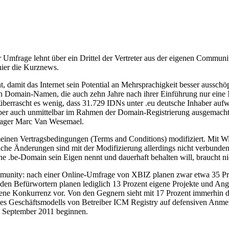
mfrage lehnt über ein Drittel der Vertreter aus der eigenen Communi
hier die Kurznews.
damit das Internet sein Potential an Mehrsprachigkeit besser ausschö
rten Domain-Namen, die auch zehn Jahre nach ihrer Einführung nur eine
 überrascht es wenig, dass 31.729 IDNs unter .eu deutsche Inhaber auf
er auch unmittelbar im Rahmen der Domain-Registrierung ausgemacht
anager Marc Van Wesemael.
einen Vertragsbedingungen (Terms and Conditions) modifiziert. Mit Wi
iche Änderungen sind mit der Modifizierung allerdings nicht verbunde
ne .be-Domain sein Eigen nennt und dauerhaft behalten will, braucht n
mmunity: nach einer Online-Umfrage von XBIZ planen zwar etwa 35 Proz
 den Befürwortern planen lediglich 13 Prozent eigene Projekte und Ang
ene Konkurrenz vor. Von den Gegnern sieht mit 17 Prozent immerhin di
l des Geschäftsmodells von Betreiber ICM Registry auf defensiven Anmel
 im September 2011 beginnen.