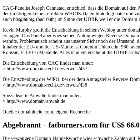
CAC-Panelist Joseph Cannataci entschied, dass die Domain auf den A
der im übrigen keine korrekten WHOIS-Daten hinterlegt hatte und zud
auch bösgläubig (bad faith) im Sinne der UDRP, weil er die Domain 
Kevin Murphy greift die Entscheidung in seinem Weblog unter domain
erlangen. Das Panel aber wies seinen Antrag wegen Reverse Domain
wandte. Problematisch scheint aus unserer Sicht noch der Umstand, da
Inhaber der EU- und der US-Marke ist Corentin Thiercelin, 960, aven
Roussin, F-13016 Marseille. Alles in allem erscheint die UDRP-Ent
Die Entscheidung von CAC findet man unter:
> http://www.domain-recht.de/verweis/437
Die Entscheidung der WIPO, bei der dem Antragsteller Reverse Dom
> http://www.domain-recht.de/verweis/438
Spezialisierte Anwälte findet man unter:
> http://www.domain-anwalt.de
Quelle: domainincite.com, eigene Recherche
Abgebrannt – fatburners.com für US$ 66.0
Die vergangene Domain-Handelswoche wies schwache Zahlen auf. Mit