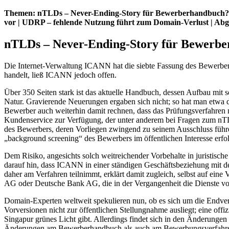
Themen: nTLDs – Never-Ending-Story für Bewerberhandbuch? | St
vor | UDRP – fehlende Nutzung führt zum Domain-Verlust | Abge
nTLDs – Never-Ending-Story für Bewerb
Die Internet-Verwaltung ICANN hat die siebte Fassung des Bewerber
handelt, ließ ICANN jedoch offen.
Über 350 Seiten stark ist das aktuelle Handbuch, dessen Aufbau mit
Natur. Gravierende Neuerungen ergaben sich nicht; so hat man etwa
Bewerber auch weiterhin damit rechnen, dass das Prüfungsverfahren
Kundenservice zur Verfügung, der unter anderem bei Fragen zum nT
des Bewerbers, deren Vorliegen zwingend zu seinem Ausschluss führen
„background screening“ des Bewerbers im öffentlichen Interesse erf
Dem Risiko, angesichts solch weitreichender Vorbehalte in juristisc
darauf hin, dass ICANN in einer ständigen Geschäftsbeziehung mit d
daher am Verfahren teilnimmt, erklärt damit zugleich, selbst auf ei
AG oder Deutsche Bank AG, die in der Vergangenheit die Dienste 
Domain-Experten weltweit spekulieren nun, ob es sich um die Endvers
Vorversionen nicht zur öffentlichen Stellungnahme ausliegt; eine off
Singapur grünes Licht gibt. Allerdings findet sich in den Änderung
Änderungen am Bewerberhandbuch als auch am Bewerbungsverfahren vo