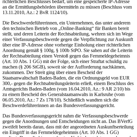
richterlichen Beschlusses bedarf, um eine gespeicherte IP-Adresse
an die Ermittlungsbehörden übermitteln zu müssen (Beschluss vom
13.11.2010, Az.: 2 BvR 1124/10).
Die Beschwerdeführerinnen, ein Unternehmen, das unter anderem
den technischen Betrieb von „Online-Banking“ für Banken bereit
stellt, und deren Leiterin der Rechtsabteilung, wehren sich im Wege
einer Verfassungsbeschwerde gegen die Verpflichtung zur Auskunft
über eine IP-Adresse ohne vorherige Einholung einer richterlichen
Anordnung gemäß § 100g, § 100b StPO. Sie sahen auf die Leiterin
der Rechtsabteilung einen Verstoß gegen das Fernmeldegeheimnis
(Art. 10 Abs. 1 GG) mit der Folge, sich einer Straftat schuldig zu
machen (§ 206 StGB), soweit sie der Aufforderung nachkämen,
zukommen. Der Streit ging über einen Bescheid der
Staatsanwaltschaft Baden-Baden, die ein Ordnungsgeld von EUR
300,- gegen die Rechtsabteilungsleiterin erließ, einem Beschluss des
Amtsgerichts Baden-Baden (vom 16.04.2010, Az.: 9 AR 2/10) bis
zu einem Bescheid des Generalstaatsanwalts in Karlsruhe (vom
06.05.2010, Az.: 7 Zs 178/10). Schließlich wandten sich die
Beschwerdeführerinnen an das Bundesverfassungsgericht.
Das Bundesverfassungsgericht nahm die Verfassungsbeschwerde
gegen die Anordnungen und Entscheidungen nicht an. Das BVerfG
zweifelt bereits daran, dass mit der angeordneten Auskunftserteilung
ein Eingriff in das Fernmeldegeheimnis (Art. 10 Abs. 1 GG)