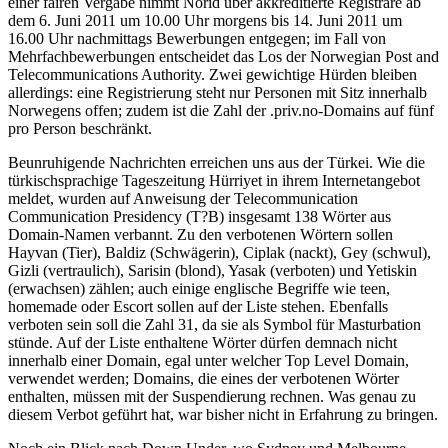
einer fairen Vergabe nimmt Norid über akkreditierte Registrare ab
dem 6. Juni 2011 um 10.00 Uhr morgens bis 14. Juni 2011 um
16.00 Uhr nachmittags Bewerbungen entgegen; im Fall von
Mehrfachbewerbungen entscheidet das Los der Norwegian Post and
Telecommunications Authority. Zwei gewichtige Hürden bleiben
allerdings: eine Registrierung steht nur Personen mit Sitz innerhalb
Norwegens offen; zudem ist die Zahl der .priv.no-Domains auf fünf
pro Person beschränkt.
Beunruhigende Nachrichten erreichen uns aus der Türkei. Wie die
türkischsprachige Tageszeitung Hürriyet in ihrem Internetangebot
meldet, wurden auf Anweisung der Telecommunication
Communication Presidency (T?B) insgesamt 138 Wörter aus
Domain-Namen verbannt. Zu den verbotenen Wörtern sollen
Hayvan (Tier), Baldiz (Schwägerin), Ciplak (nackt), Gey (schwul),
Gizli (vertraulich), Sarisin (blond), Yasak (verboten) und Yetiskin
(erwachsen) zählen; auch einige englische Begriffe wie teen,
homemade oder Escort sollen auf der Liste stehen. Ebenfalls
verboten sein soll die Zahl 31, da sie als Symbol für Masturbation
stünde. Auf der Liste enthaltene Wörter dürfen demnach nicht
innerhalb einer Domain, egal unter welcher Top Level Domain,
verwendet werden; Domains, die eines der verbotenen Wörter
enthalten, müssen mit der Suspendierung rechnen. Was genau zu
diesem Verbot geführt hat, war bisher nicht in Erfahrung zu bringen.