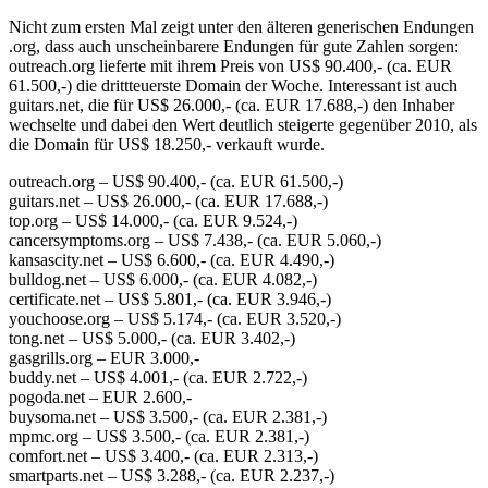
Nicht zum ersten Mal zeigt unter den älteren generischen Endungen
.org, dass auch unscheinbarere Endungen für gute Zahlen sorgen:
outreach.org lieferte mit ihrem Preis von US$ 90.400,- (ca. EUR
61.500,-) die drittteuerste Domain der Woche. Interessant ist auch
guitars.net, die für US$ 26.000,- (ca. EUR 17.688,-) den Inhaber
wechselte und dabei den Wert deutlich steigerte gegenüber 2010, als
die Domain für US$ 18.250,- verkauft wurde.
outreach.org – US$ 90.400,- (ca. EUR 61.500,-)
guitars.net – US$ 26.000,- (ca. EUR 17.688,-)
top.org – US$ 14.000,- (ca. EUR 9.524,-)
cancersymptoms.org – US$ 7.438,- (ca. EUR 5.060,-)
kansascity.net – US$ 6.600,- (ca. EUR 4.490,-)
bulldog.net – US$ 6.000,- (ca. EUR 4.082,-)
certificate.net – US$ 5.801,- (ca. EUR 3.946,-)
youchoose.org – US$ 5.174,- (ca. EUR 3.520,-)
tong.net – US$ 5.000,- (ca. EUR 3.402,-)
gasgrills.org – EUR 3.000,-
buddy.net – US$ 4.001,- (ca. EUR 2.722,-)
pogoda.net – EUR 2.600,-
buysoma.net – US$ 3.500,- (ca. EUR 2.381,-)
mpmc.org – US$ 3.500,- (ca. EUR 2.381,-)
comfort.net – US$ 3.400,- (ca. EUR 2.313,-)
smartparts.net – US$ 3.288,- (ca. EUR 2.237,-)