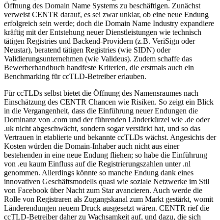
Öffnung des Domain Name Systems zu beschäftigen. Zunächst
verweist CENTR darauf, es sei zwar unklar, ob eine neue Endung
erfolgreich sein werde; doch die Domain Name Industry expandiere
kräftig mit der Entstehung neuer Dienstleistungen wie technisch
tätigen Registries und Backend-Providern (z.B. VeriSign oder
Neustar), beratend tätigen Registries (wie SIDN) oder
Validierungsunternehmen (wie Valideus). Zudem schaffe das
Bewerberhandbuch handfeste Kriterien, die erstmals auch ein
Benchmarking für ccTLD-Betreiber erlauben.
Für ccTLDs selbst bietet die Öffnung des Namensraumes nach
Einschätzung des CENTR Chancen wie Risiken. So zeigt ein Blick
in die Vergangenheit, dass die Einführung neuer Endungen die
Dominanz von .com und der führenden Länderkürzel wie .de oder
.uk nicht abgeschwächt, sondern sogar verstärkt hat, und so das
Vertrauen in etablierte und bekannte ccTLDs wächst. Angesichts der
Kosten würden die Domain-Inhaber auch nicht aus einer
bestehenden in eine neue Endung fliehen; so habe die Einführung
von .eu kaum Einfluss auf die Registrierungszahlen unter .nl
genommen. Allerdings könnte so manche Endung dank eines
innovativen Geschäftsmodells quasi wie soziale Netzwerke im Stil
von Facebook über Nacht zum Star avancieren. Auch werde die
Rolle von Registraren als Zugangskanal zum Markt gestärkt, womit
Länderendungen neuem Druck ausgesetzt wären. CENTR rief die
ccTLD-Betreiber daher zu Wachsamkeit auf, und dazu, die sich