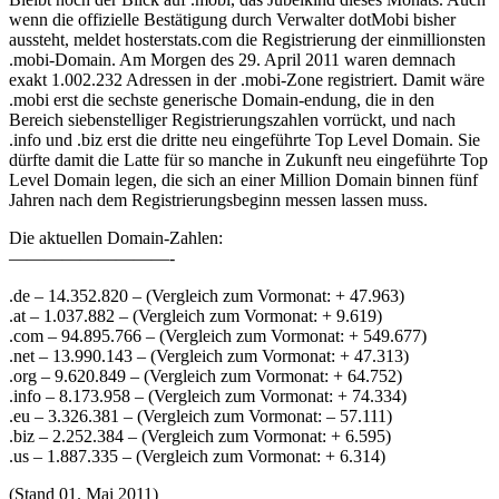
wenn die offizielle Bestätigung durch Verwalter dotMobi bisher
aussteht, meldet hosterstats.com die Registrierung der einmillionsten
.mobi-Domain. Am Morgen des 29. April 2011 waren demnach
exakt 1.002.232 Adressen in der .mobi-Zone registriert. Damit wäre
.mobi erst die sechste generische Domain-endung, die in den
Bereich siebenstelliger Registrierungszahlen vorrückt, und nach
.info und .biz erst die dritte neu eingeführte Top Level Domain. Sie
dürfte damit die Latte für so manche in Zukunft neu eingeführte Top
Level Domain legen, die sich an einer Million Domain binnen fünf
Jahren nach dem Registrierungsbeginn messen lassen muss.
Die aktuellen Domain-Zahlen:
—————————-
.de – 14.352.820 – (Vergleich zum Vormonat: + 47.963)
.at – 1.037.882 – (Vergleich zum Vormonat: + 9.619)
.com – 94.895.766 – (Vergleich zum Vormonat: + 549.677)
.net – 13.990.143 – (Vergleich zum Vormonat: + 47.313)
.org – 9.620.849 – (Vergleich zum Vormonat: + 64.752)
.info – 8.173.958 – (Vergleich zum Vormonat: + 74.334)
.eu – 3.326.381 – (Vergleich zum Vormonat: – 57.111)
.biz – 2.252.384 – (Vergleich zum Vormonat: + 6.595)
.us – 1.887.335 – (Vergleich zum Vormonat: + 6.314)
(Stand 01. Mai 2011)