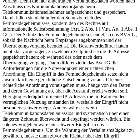
vorliegt. Denn die hier angefragten Verbindungsdaten wurden nach
Abschluss des Kommunikationsvorgangs beim
Telekommunikationsteilnehmer aufgezeichnet und gespeichert.
Damit fallen sie nicht unter den Schutzbereich des
Fernmeldegeheimnisses, sondern den des Rechtes auf
informationelle Selbstbestimmung (Art. 2 Abs. 1 i.V.m. Art. 1 Abs. 1
GG). Der Schutz des Fernmeldegeheimnisses endet, so das BVerfG,
sobald die Nachricht beim Empfänger angekommen und der
Übertragungsvorgang beendet ist. Die Beschwerdeführer hatten
nicht klar vorgetragen, zu welchem Zeitpunkt sie die IP-Adresse
gespeichert hatten: ob während des oder nach dem
Übertragungsvorgang. Dann differenzierte das BverfG die
Anforderungen für die Notwendigkeit einer richterlichen
Anordnung. Ein Eingriff in das Fernmeldegeheimnis setze nicht
ausdrücklich eine gerichtliche Entscheidung voraus. Ob eine
richterliche Anordnung vorausgehen muss, hänge von den Daten
und deren Gewinnung ab, über die Auskunft erteilt werden soll.
Hier ging es lediglich um eine IP-Adresse, die im Rahmen der
vertraglichen Nutzung entstanden ist, weshalb der Eingriff nicht
besonders schwer wiege. Anders wäre es, wenn
Telekommunikationsdaten anlasslos und systematisch über einen
längeren Zeitraum überwacht und abgefragt werden würden. Ein
solches Vorgehen wäre ein schwerer Eingriff in das
Fernmeldegeheimnis. Um die Wahrung der Verhältnismäßigkeit zu
gewähren, müsste dann zuvor ein Richter über den Eingriff