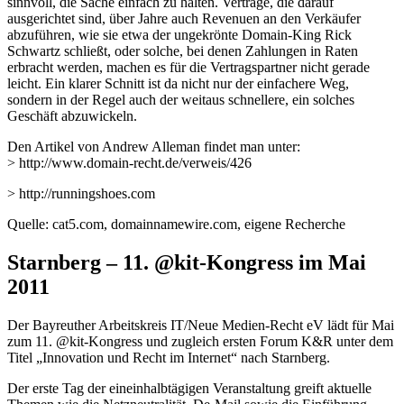
sinnvoll, die Sache einfach zu halten. Verträge, die darauf
ausgerichtet sind, über Jahre auch Revenuen an den Verkäufer
abzuführen, wie sie etwa der ungekrönte Domain-King Rick
Schwartz schließt, oder solche, bei denen Zahlungen in Raten
erbracht werden, machen es für die Vertragspartner nicht gerade
leicht. Ein klarer Schnitt ist da nicht nur der einfachere Weg,
sondern in der Regel auch der weitaus schnellere, ein solches
Geschäft abzuwickeln.
Den Artikel von Andrew Alleman findet man unter:
> http://www.domain-recht.de/verweis/426
> http://runningshoes.com
Quelle: cat5.com, domainnamewire.com, eigene Recherche
Starnberg – 11. @kit-Kongress im Mai
2011
Der Bayreuther Arbeitskreis IT/Neue Medien-Recht eV lädt für Mai
zum 11. @kit-Kongress und zugleich ersten Forum K&R unter dem
Titel „Innovation und Recht im Internet“ nach Starnberg.
Der erste Tag der eineinhalbtägigen Veranstaltung greift aktuelle