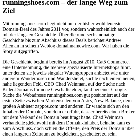
runningshoes.com – der lange Weg zum
Ziel
Mit runningshoes.com liegt nicht nur der bisher wohl teuerste
Domain-Deal des Jahres 2011 vor, sondern wahrscheinlich auch der
mit der längsten Geschichte. Über die rund sechsmonatige
Geschichte bis zum Abschluss dieses Deals berichtet Andrew
Alleman in seinem Weblog domainnamewire.com. Wir haben die
Story aufgegriffen.
Die Geschichte beginnt bereits im August 2010. Cat5 Commerce,
eine Unternehmung, die mehrere spezialisierte Internetshops führt,
unter denen sie jeweils singulär Warengruppen anbietet wie unter
anderem Wanderhosen und Wanderstiefel, suchte nach einem neuen,
nahe liegenden Feld. CEO Chad Weinman, auf der Suche nach
Killer-Domains für neue Geschäftsfelder, fand bei einer Google-
Suche die Webadresse runningshoes.com gut positioniert auf der
ersten Seite zwischen Markenseiten von Asics, New Balance, dem
großen Anbieter zappos.com und anderen. Er wandte sich an den
Inhaber der Domain, von dem er erfuhr, dass er bereits einen Broker
mit dem Verkauf der Domain beauftragt hatte. Chad Weinman
verhandelte gleichwohl mit dem Domain-Inhaber, beinahe kam es
zum Abschluss, doch schien die Offerte, den Preis der Domain über
einen längeren Zeitraum zu begleichen, gescheitert zu sein.