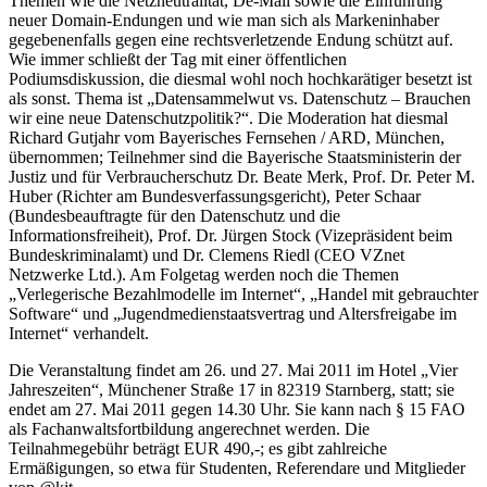
Themen wie die Netzneutralität, De-Mail sowie die Einführung
neuer Domain-Endungen und wie man sich als Markeninhaber
gegebenenfalls gegen eine rechtsverletzende Endung schützt auf.
Wie immer schließt der Tag mit einer öffentlichen
Podiumsdiskussion, die diesmal wohl noch hochkarätiger besetzt ist
als sonst. Thema ist „Datensammelwut vs. Datenschutz – Brauchen
wir eine neue Datenschutzpolitik?“. Die Moderation hat diesmal
Richard Gutjahr vom Bayerisches Fernsehen / ARD, München,
übernommen; Teilnehmer sind die Bayerische Staatsministerin der
Justiz und für Verbraucherschutz Dr. Beate Merk, Prof. Dr. Peter M.
Huber (Richter am Bundesverfassungsgericht), Peter Schaar
(Bundesbeauftragte für den Datenschutz und die
Informationsfreiheit), Prof. Dr. Jürgen Stock (Vizepräsident beim
Bundeskriminalamt) und Dr. Clemens Riedl (CEO VZnet
Netzwerke Ltd.). Am Folgetag werden noch die Themen
„Verlegerische Bezahlmodelle im Internet“, „Handel mit gebrauchter
Software“ und „Jugendmedienstaatsvertrag und Altersfreigabe im
Internet“ verhandelt.
Die Veranstaltung findet am 26. und 27. Mai 2011 im Hotel „Vier
Jahreszeiten“, Münchener Straße 17 in 82319 Starnberg, statt; sie
endet am 27. Mai 2011 gegen 14.30 Uhr. Sie kann nach § 15 FAO
als Fachanwaltsfortbildung angerechnet werden. Die
Teilnahmegebühr beträgt EUR 490,-; es gibt zahlreiche
Ermäßigungen, so etwa für Studenten, Referendare und Mitglieder