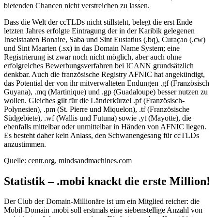
bietenden Chancen nicht verstreichen zu lassen.
Dass die Welt der ccTLDs nicht stillsteht, belegt die erst Ende
letzten Jahres erfolgte Eintragung der in der Karibik gelegenen
Inselstaaten Bonaire, Saba und Sint Eustatius (.bq), Curaçao (.cw)
und Sint Maarten (.sx) in das Domain Name System; eine
Registrierung ist zwar noch nicht möglich, aber auch ohne
erfolgreiches Bewerbungsverfahren bei ICANN grundsätzlich
denkbar. Auch die französische Registry AFNIC hat angekündigt,
das Potential der von ihr mitverwalteten Endungen .gf (Französisch
Guyana), .mq (Martinique) und .gp (Guadaloupe) besser nutzen zu
wollen. Gleiches gilt für die Länderkürzel .pf (Französisch-
Polynesien), .pm (St. Pierre und Miquelon), .tf (Französische
Südgebiete), .wf (Wallis und Futuna) sowie .yt (Mayotte), die
ebenfalls mittelbar oder unmittelbar in Händen von AFNIC liegen.
Es besteht daher kein Anlass, den Schwanengesang für ccTLDs
anzustimmen.
Quelle: centr.org, mindsandmachines.com
Statistik – .mobi knackt die erste Million!
Der Club der Domain-Millionäre ist um ein Mitglied reicher: die
Mobil-Domain .mobi soll erstmals eine siebenstellige Anzahl von