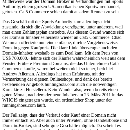
Mittlerweile war der Domain-Broker in Verhandlungen mit Sports
Authority, einem großen US-amerikanischen Sportwarenhandel,
getreten. Cat5 Commerce schien damit aus dem Rennen zu sein.
Das Geschäft mit der Sports Authority kam allerdings nicht
zustande, da sich die Abwicklung verzögerte, unter anderem, weil
man einen Zahlungsplan anstrebte. Aus diesem Grund wandte sich
der Domain-Inhaber seinerseits wieder an Cat5 Commerce. Chad
Weinman offerierte nun eine einfache, direkte Vorgehensweise:
Domain gegen Kaufpreis. Die klare Linie überzeugte auch den
Domain-Inhaber, weshalb es zum Deal kam. Mit dem Preis von
US$ 700.000,- lehnte sich der Käufer wahrscheinlich weit aus dem
Fenster. Frühere Premium-Domains, die das Unternehmen Cat5
Commerce kaufte, waren bei weitem nicht so teuer, berichtet
Andrew Alleman. Allerdings hat man Erfahrung mit der
Vermarktung der eigenen Onlineshops, und dank des bereits
bestehenden Angebots huntingbots.com auch die notwendigen
Kontakte zu Herstellern. Kein Wunder also, wenn bereits einen
guten Monat, nachdem der neue Inhaber am 23. März 2011 in das
WHOIS eingetragen wurde, ein ordentlicher Shop unter der
runningshoes.com läuft.
Der Fall zeigt, dass der Verkauf oder Kauf einer Domain nicht
immer einfach ist. Aber auch unter Privaten, ohne Handelsbörse und
Domain-Broker, sind sehr gute Geschäfte möglich. Da scheint es