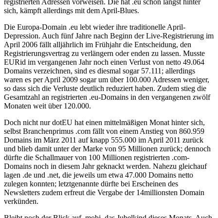
registrierten Adressen vorweisen. Die hat .eu schon längst hinter
sich, kämpft allerdings mit dem April-Blues.
Die Europa-Domain .eu lebt wieder ihre traditionelle April-
Depression. Auch fünf Jahre nach Beginn der Live-Registrierung im
April 2006 fällt alljährlich im Frühjahr die Entscheidung, den
Registrierungsvertrag zu verlängern oder enden zu lassen. Musste
EURid im vergangenen Jahr noch einen Verlust von netto 49.064
Domains verzeichnen, sind es diesmal sogar 57.111; allerdings
waren es per April 2009 sogar um über 100.000 Adressen weniger,
so dass sich die Verluste deutlich reduziert haben. Zudem stieg die
Gesamtzahl an registrierten .eu-Domains in den vergangenen zwölf
Monaten weit über 120.000.
Doch nicht nur dotEU hat einen mittelmäßigen Monat hinter sich,
selbst Branchenprimus .com fällt von einem Anstieg von 860.959
Domains im März 2011 auf knapp 555.000 im April 2011 zurück
und blieb damit unter der Marke von 95 Millionen zurück; dennoch
dürfte die Schallmauer von 100 Millionen registrierten .com-
Domains noch in diesem Jahr geknackt werden. Nahezu gleichauf
lagen .de und .net, die jeweils um etwa 47.000 Domains netto
zulegen konnten; letztgenannte dürfte bei Erscheinen des
Newsletters zudem erfreut die Vergabe der 14millionsten Domain
verkünden.
Bleibt noch der Blick auf .mobi, das Jubelkind dieses Monats. Auch