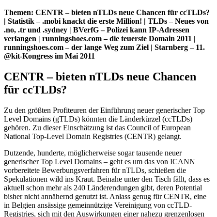
Themen: CENTR – bieten nTLDs neue Chancen für ccTLDs?
| Statistik – .mobi knackt die erste Million! | TLDs – Neues von
.no, .tr und .sydney | BVerfG – Polizei kann IP-Adressen
verlangen | runningshoes.com – die teuerste Domain 2011 |
runningshoes.com – der lange Weg zum Ziel | Starnberg – 11.
@kit-Kongress im Mai 2011
CENTR – bieten nTLDs neue Chancen
für ccTLDs?
Zu den größten Profiteuren der Einführung neuer generischer Top
Level Domains (gTLDs) könnten die Länderkürzel (ccTLDs)
gehören. Zu dieser Einschätzung ist das Council of European
National Top-Level Domain Registries (CENTR) gelangt.
Dutzende, hunderte, möglicherweise sogar tausende neuer
generischer Top Level Domains – geht es um das von ICANN
vorbereitete Bewerbungsverfahren für nTLDs, schießen die
Spekulationen wild ins Kraut. Beinahe unter den Tisch fällt, dass es
aktuell schon mehr als 240 Länderendungen gibt, deren Potential
bisher nicht annähernd genutzt ist. Anlass genug für CENTR, eine
in Belgien ansässige gemeinnützige Vereinigung von ccTLD-
Registries, sich mit den Auswirkungen einer nahezu grenzenlosen