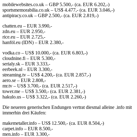
mobilewebsites.co.uk – GBP 5.500,- (ca. EUR 6.202,-)
sportsmemorabilia.co.uk – US$ 4.477,- (ca. EUR 3.046,-)
antipiracy.co.uk – GBP 2.500,- (ca. EUR 2.819,-)
chatten.eu – EUR 3.990,-
zdn.eu – EUR 2.950,-
rice.eu – EUR 2.725,-
hanföl.eu (IDN) – EUR 2.380,-
vodka.co – US$ 10.000,- (ca. EUR 6.803,-)
cloudnine.fi – EUR 5.300,-
serialy.sk – EUR 3.333,-
eerbeek.nl – EUR 3.300,-
streaming.tv – US$ 4.200,- (ca. EUR 2.857,-)
aero.se – EUR 2.808,-
mr.tv – US$ 3.700,- (ca. EUR 2.517,-)
tower.me – US$ 3.500,- (ca. EUR 2.381,-)
hakulo.us – US$ 3.322,- (ca. EUR 2.260,-)
Die neueren generischen Endungen vertrat diesmal alleine .info mit
immerhin drei Käufen:
makemetaller.info – US$ 12.500,- (ca. EUR 8.504,-)
carpet.info – EUR 8.500,-
men.info – EUR 3.300,-