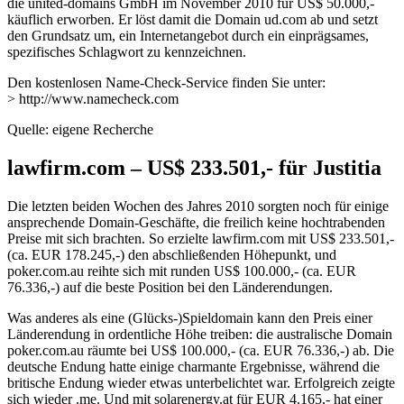
die united-domains GmbH im November 2010 für US$ 50.000,-
käuflich erworben. Er löst damit die Domain ud.com ab und setzt
den Grundsatz um, ein Internetangebot durch ein einprägsames,
spezifisches Schlagwort zu kennzeichnen.
Den kostenlosen Name-Check-Service finden Sie unter:
> http://www.namecheck.com
Quelle: eigene Recherche
lawfirm.com – US$ 233.501,- für Justitia
Die letzten beiden Wochen des Jahres 2010 sorgten noch für einige
ansprechende Domain-Geschäfte, die freilich keine hochtrabenden
Preise mit sich brachten. So erzielte lawfirm.com mit US$ 233.501,-
(ca. EUR 178.245,-) den abschließenden Höhepunkt, und
poker.com.au reihte sich mit runden US$ 100.000,- (ca. EUR
76.336,-) auf die beste Position bei den Länderendungen.
Was anderes als eine (Glücks-)Spieldomain kann den Preis einer
Länderendung in ordentliche Höhe treiben: die australische Domain
poker.com.au räumte bei US$ 100.000,- (ca. EUR 76.336,-) ab. Die
deutsche Endung hatte einige charmante Ergebnisse, während die
britische Endung wieder etwas unterbelichtet war. Erfolgreich zeigte
sich wieder .me. Und mit solarenergy.at für EUR 4.165,- hat einer