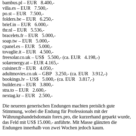
bambus.pl – EUR 8.400,-
villa.es – EUR 7.500,-
po.st – EUR 7.500,-
folders.be – EUR 6.250,-
brief.in – EUR 6.000,-
thr.nl – EUR 5.536,-
bracelets.fr – EUR 5.000,-
soap.tw – EUR 5.000,-
cpanel.es – EUR 5.000,-
tovaglie.it – EUR 4.500,-
freesolar.co.uk – US$ 5.500,- (ca. EUR 4.198,-)
solarenergy.at – EUR 4.165,-
cuisiner.fr – EUR 4.050,-
adultmovies.co.uk – GBP 3.250,- (ca. EUR 3.912,-)
bookings.lv – US$ 5.000,- (ca. EUR 3.817,-)
builder.eu – EUR 3.800,-
stra.to – EUR 2.600,-
nextag.kr – EUR 2.500,-
Die neueren generischen Endungen machten preislich gute
Stimmung, wobei die Endung für Professionals mit der
Währungshandelsdomain forex.pro, die kurzerhand geparkt wurde,
das Feld mit US$ 15.000,- anführte. Mit Masse glänzten die
Endungen innerhalb von zwei Wochen jedoch kaum.