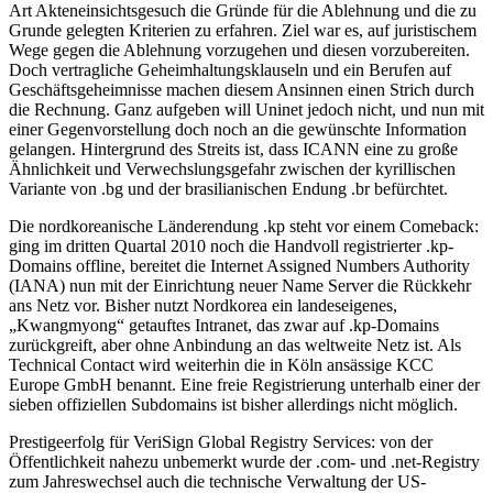
Art Akteneinsichtsgesuch die Gründe für die Ablehnung und die zu
Grunde gelegten Kriterien zu erfahren. Ziel war es, auf juristischem
Wege gegen die Ablehnung vorzugehen und diesen vorzubereiten.
Doch vertragliche Geheimhaltungsklauseln und ein Berufen auf
Geschäftsgeheimnisse machen diesem Ansinnen einen Strich durch
die Rechnung. Ganz aufgeben will Uninet jedoch nicht, und nun mit
einer Gegenvorstellung doch noch an die gewünschte Information
gelangen. Hintergrund des Streits ist, dass ICANN eine zu große
Ähnlichkeit und Verwechslungsgefahr zwischen der kyrillischen
Variante von .bg und der brasilianischen Endung .br befürchtet.
Die nordkoreanische Länderendung .kp steht vor einem Comeback:
ging im dritten Quartal 2010 noch die Handvoll registrierter .kp-
Domains offline, bereitet die Internet Assigned Numbers Authority
(IANA) nun mit der Einrichtung neuer Name Server die Rückkehr
ans Netz vor. Bisher nutzt Nordkorea ein landeseigenes,
„Kwangmyong“ getauftes Intranet, das zwar auf .kp-Domains
zurückgreift, aber ohne Anbindung an das weltweite Netz ist. Als
Technical Contact wird weiterhin die in Köln ansässige KCC
Europe GmbH benannt. Eine freie Registrierung unterhalb einer der
sieben offiziellen Subdomains ist bisher allerdings nicht möglich.
Prestigeerfolg für VeriSign Global Registry Services: von der
Öffentlichkeit nahezu unbemerkt wurde der .com- und .net-Registry
zum Jahreswechsel auch die technische Verwaltung der US-