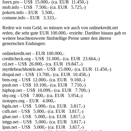
forex.pro – US$ 15.000,- (ca. EUR 11.450,-)
mob.info – US$ 7.500,- (ca. EUR 5.725,-)
pokern.info – EUR 5.500,-
comune.info – EUR 3.333,-
Reden wir vom Geld, so müssen wir auch von onlinekredit.net
reden, die sehr gute EUR 100.000,- erzielte. Darüber hinaus gab es
weitere beachtenswerte fünfstellige Preise unter den älteren
generischen Endungen:
onlinekredit.net – EUR 100.000,-
creditcheck.org – US$ 31.000,- (ca. EUR 23.664,-)
cd.net – US$ 26.000,- (ca. EUR 19.847,-)
myrtlebeachhotels.net – US$ 15.000,- (ca. EUR 11.450,-)
drupal.net – US$ 13.700,- (ca. EUR 10.458,-)
bms.org – US$ 12.000,- (ca. EUR 9.160,-)
push.net – US$ 10.100,- (ca. EUR 7.710,-)
hiphop.net – US$ 10.099,- (ca. EUR 7.709,-)
shy.org – US$ 7.800,- (ca. EUR 5.954,-)
isotopes.org – EUR 4.000,-
bgda.net – US$ 5.000,- (ca. EUR 3.817,-)
csfh.net – US$ 5.000,- (ca. EUR 3.817,-)
ghae.net – US$ 5.000,- (ca. EUR 3.817,-)
intgp.net – US$ 5.000,- (ca. EUR 3.817,-)
lpan.net – US$ 5.000,- (ca. EUR 3.817,-)