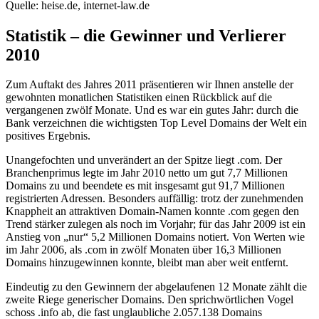
Quelle: heise.de, internet-law.de
Statistik – die Gewinner und Verlierer
2010
Zum Auftakt des Jahres 2011 präsentieren wir Ihnen anstelle der
gewohnten monatlichen Statistiken einen Rückblick auf die
vergangenen zwölf Monate. Und es war ein gutes Jahr: durch die
Bank verzeichnen die wichtigsten Top Level Domains der Welt ein
positives Ergebnis.
Unangefochten und unverändert an der Spitze liegt .com. Der
Branchenprimus legte im Jahr 2010 netto um gut 7,7 Millionen
Domains zu und beendete es mit insgesamt gut 91,7 Millionen
registrierten Adressen. Besonders auffällig: trotz der zunehmenden
Knappheit an attraktiven Domain-Namen konnte .com gegen den
Trend stärker zulegen als noch im Vorjahr; für das Jahr 2009 ist ein
Anstieg von „nur“ 5,2 Millionen Domains notiert. Von Werten wie
im Jahr 2006, als .com in zwölf Monaten über 16,3 Millionen
Domains hinzugewinnen konnte, bleibt man aber weit entfernt.
Eindeutig zu den Gewinnern der abgelaufenen 12 Monate zählt die
zweite Riege generischer Domains. Den sprichwörtlichen Vogel
schoss .info ab, die fast unglaubliche 2.057.138 Domains