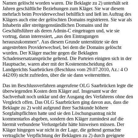
Namen gelöscht worden waren. Die Beklagte zu 2) unterhält seit
Jahren geschäftliche Beziehungen zum Kläger. Sie war diesem
mehrfach beim Providerwechsel behilflich und ließ im Auftrag des
Klägers auch eine der gelöschten Domains registrieren. Sie war als
Inhaberin aller streitgegenständlichen Domains und ihr
Geschäftsführer als deren Admin-C eingetragen und, wie sie
vortrug, daran interessiert, „aus den Eintragungen
herauszukommen“. Aus diesem Grunde unterstützte sie den
angestrebten Providerwechsel, bei dem die Domains gelöscht
wurden. Der Kläger machte gegen die Beklagten
Schadensersatzansprüche geltend. Die Parteien einigten sich in der
Hauptsache, waren aber mit der Kostenentscheidung des
Landgerichts Saarbrücken (Beschluss vom 29.07.2010, Az.: 4 O
442/09) nicht zufrieden, über die sie dann weiterstritten.
Das im Beschlussverfahren angerufene OLG Saarbrücken legte die
überwiegenden Kosten dem Kläger auf. Insgesamt war der
Sachverhalt noch unklar und der Ausgang des Verfahrens ohne den
Vergleich offen. Das OLG Saarbrücken ging davon aus, dass die
Beklagte zu 2) wohl aufgrund ihrer Sachkunde höhere
Sorgfaltspflichten hatte und sie den Löschungsantrag nicht
kommentarlos abgeben, sondern den Kläger zumindest auf die
hiermit verbundene Verlustgefahr hätte hinweisen müssen. Der
Kläger hingegen war nicht in der Lage, die geltend gemachte
vertragliche Verpflichtung der Beklagten zu 2) durch geeignete