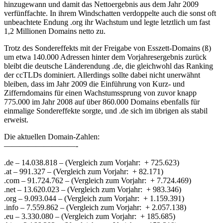
hinzugewann und damit das Nettoergebnis aus dem Jahr 2009
verfünffachte. In ihrem Windschatten verdoppelte auch die sonst oft
unbeachtete Endung .org ihr Wachstum und legte letztlich um fast
1,2 Millionen Domains netto zu.
Trotz des Sondereffekts mit der Freigabe von Esszett-Domains (ß)
um etwa 140.000 Adressen hinter dem Vorjahresergebnis zurück
bleibt die deutsche Länderendung .de, die gleichwohl das Ranking
der ccTLDs dominiert. Allerdings sollte dabei nicht unerwähnt
bleiben, dass im Jahr 2009 die Einführung von Kurz- und
Zifferndomains für einen Wachstumssprung von zuvor knapp
775.000 im Jahr 2008 auf über 860.000 Domains ebenfalls für
einmalige Sondereffekte sorgte, und .de sich im übrigen als stabil
erweist.
Die aktuellen Domain-Zahlen:
—————————-
.de – 14.038.818 – (Vergleich zum Vorjahr: + 725.623)
.at – 991.327 – (Vergleich zum Vorjahr: + 82.171)
.com – 91.724.762 – (Vergleich zum Vorjahr: + 7.724.469)
.net – 13.620.023 – (Vergleich zum Vorjahr: + 983.346)
.org – 9.093.044 – (Vergleich zum Vorjahr: + 1.159.391)
.info – 7.559.862 – (Vergleich zum Vorjahr: + 2.057.138)
.eu – 3.330.080 – (Vergleich zum Vorjahr: + 185.685)