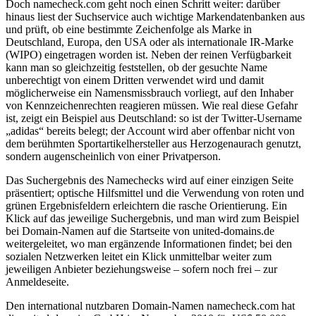
Doch namecheck.com geht noch einen Schritt weiter: darüber
hinaus liest der Suchservice auch wichtige Markendatenbanken aus
und prüft, ob eine bestimmte Zeichenfolge als Marke in
Deutschland, Europa, den USA oder als internationale IR-Marke
(WIPO) eingetragen worden ist. Neben der reinen Verfügbarkeit
kann man so gleichzeitig feststellen, ob der gesuchte Name
unberechtigt von einem Dritten verwendet wird und damit
möglicherweise ein Namensmissbrauch vorliegt, auf den Inhaber
von Kennzeichenrechten reagieren müssen. Wie real diese Gefahr
ist, zeigt ein Beispiel aus Deutschland: so ist der Twitter-Username
„adidas“ bereits belegt; der Account wird aber offenbar nicht von
dem berühmten Sportartikelhersteller aus Herzogenaurach genutzt,
sondern augenscheinlich von einer Privatperson.
Das Suchergebnis des Namechecks wird auf einer einzigen Seite
präsentiert; optische Hilfsmittel und die Verwendung von roten und
grünen Ergebnisfeldern erleichtern die rasche Orientierung. Ein
Klick auf das jeweilige Suchergebnis, und man wird zum Beispiel
bei Domain-Namen auf die Startseite von united-domains.de
weitergeleitet, wo man ergänzende Informationen findet; bei den
sozialen Netzwerken leitet ein Klick unmittelbar weiter zum
jeweiligen Anbieter beziehungsweise – sofern noch frei – zur
Anmeldeseite.
Den international nutzbaren Domain-Namen namecheck.com hat