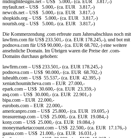
midnightdesigns.net – US$ 5.000,- (ca. EUR 3.817,-)
myfault.net – US$ 5.000,- (ca. EUR 3.817,-)
newcds.net – US$ 5.000,- (ca. EUR 3.817,-)
shopkids.org – US$ 5.000,- (ca. EUR 3.817,-)
nourish.org – US$ 5.000,- (ca. EUR 3.817,-)
Die Kommerzendung .com erfreute zum Jahresabschluss noch mit
lawfirm.com für US$ 233.501,- (ca. EUR 178.245,-), und bot mit
podnova.com für US$ 90.000,- (ca. EUR 68.702,-) eine weitere
ansehnliche Domain. Im Übrigen waren die Preise der .com-
Domains durchaus gehoben:
lawfirm.com – US$ 233.501,- (ca. EUR 178.245,-)
podnova.com – US$ 90.000,- (ca. EUR 68.702,-)
iuhealth.com – US$ 55.537,- (ca. EUR 42.395,-)
xeniatchoumitcheva.com – EUR 27.000,-
epark.com – US$ 30.600,- (ca. EUR 23.359,-)
asq.com – US$ 30.000,- (ca. EUR 22.901,-)
bipa.com – EUR 22.000,-
eurobots.com – EUR 22.000,-
americanpro.com – US$ 25.800,- (ca. EUR 19.695,-)
treasuremap.com – US$ 25.000,- (ca. EUR 19.084,-)
kony.com – US$ 25.000,- (ca. EUR 19.084,-)
moneymarketaccount.com – US$ 22.500,- (ca. EUR 17.176,-)
gaana.com – US$ 21.000,- (ca. EUR 16.031,-)