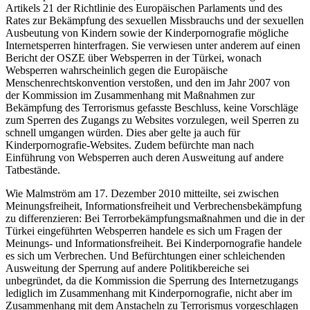
Artikels 21 der Richtlinie des Europäischen Parlaments und des
Rates zur Bekämpfung des sexuellen Missbrauchs und der sexuellen
Ausbeutung von Kindern sowie der Kinderpornografie mögliche
Internetsperren hinterfragen. Sie verwiesen unter anderem auf einen
Bericht der OSZE über Websperren in der Türkei, wonach
Websperren wahrscheinlich gegen die Europäische
Menschenrechtskonvention verstoßen, und den im Jahr 2007 von
der Kommission im Zusammenhang mit Maßnahmen zur
Bekämpfung des Terrorismus gefasste Beschluss, keine Vorschläge
zum Sperren des Zugangs zu Websites vorzulegen, weil Sperren zu
schnell umgangen würden. Dies aber gelte ja auch für
Kinderpornografie-Websites. Zudem befürchte man nach
Einführung von Websperren auch deren Ausweitung auf andere
Tatbestände.
Wie Malmström am 17. Dezember 2010 mitteilte, sei zwischen
Meinungsfreiheit, Informationsfreiheit und Verbrechensbekämpfung
zu differenzieren: Bei Terrorbekämpfungsmaßnahmen und die in der
Türkei eingeführten Websperren handele es sich um Fragen der
Meinungs- und Informationsfreiheit. Bei Kinderpornografie handele
es sich um Verbrechen. Und Befürchtungen einer schleichenden
Ausweitung der Sperrung auf andere Politikbereiche sei
unbegründet, da die Kommission die Sperrung des Internetzugangs
lediglich im Zusammenhang mit Kinderpornografie, nicht aber im
Zusammenhang mit dem Anstacheln zu Terrorismus vorgeschlagen