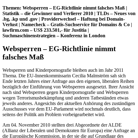
Themen: Websperren – EG-Richtlinie nimmt falsches Maß |
Statistik – die Gewinner und Verlierer 2010 | TLDs – Neues von
.bg, .kp und .gov | Providerwechsel – Haftung bei Domain-
Verlust | Namecheck – Gratis-Suchservice für Domains & Co |
lawfirm.com – US$ 233.501,- für Justitia |
Suchmaschinenstrategien – Konferenz in London
Websperren – EG-Richtlinie nimmt
falsches Maß
Websperren und Kinderpornografie bleiben auch im Jahr 2011
Thema. Die EU-Innenkommissarin Cecilia Malmström sah sich
Ende letzten Jahres einer Anfrage aus den eigenen, liberalen Reihen
bezüglich der Einführung von Websperren ausgesetzt. Ihrer Ansicht
nach sind Websperren gegen Kinderpornografie und Websperren
wegen Terrorismusbekämpfung und anderen Tatbeständen etwas
jeweils anderes. Angesichts der aktuellen Anhörung des zuständigen
Ausschusses vor dem EU-Parlament wird nochmals deutlich, dass
seitens der Politik am Problem vorbeigearbeitet wird.
Am 04. November 2010 stellten drei Abgeordnete der ALDE
(Allianz der Liberalen und Demokraten für Europa) eine Anfrage an
die Europäische Kommission, in der sie die auf Grundlage des