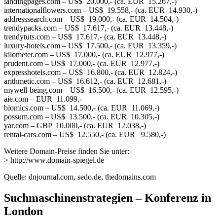
landingpages.com – US$ 20.000,- (ca. EUR 15.267,-)
internationalflowers.com – US$ 19.558,- (ca. EUR 14.930,-)
addresssearch.com – US$ 19.000,- (ca. EUR 14.504,-)
trendypacks.com – US$ 17.617,- (ca. EUR 13.448,-)
trendytuts.com – US$ 17.617,- (ca. EUR 13.448,-)
luxury-hotels.com – US$ 17.500,- (ca. EUR 13.359,-)
kilometer.com – US$ 17.000,- (ca. EUR 12.977,-)
prudent.com – US$ 17.000,- (ca. EUR 12.977,-)
expresshotels.com – US$ 16.800,- (ca. EUR 12.824,-)
arithmetic.com – US$ 16.612,- (ca. EUR 12.681,-)
mywell-being.com – US$ 16.500,- (ca. EUR 12.595,-)
aie.com – EUR 11.099,-
biomics.com – US$ 14.500,- (ca. EUR 11.069,-)
possum.com – US$ 13.500,- (ca. EUR 10.305,-)
yar.com – GBP 10.000,- (ca. EUR 12.038,-)
rental-cars.com – US$ 12.550,- (ca. EUR 9.580,-)
Weitere Domain-Preise finden Sie unter:
> http://www.domain-spiegel.de
Quelle: dnjournal.com, sedo.de, thedomains.com
Suchmaschinenstrategien – Konferenz in
London