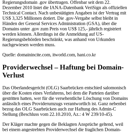
Regierungsdomain .gov übertragen. Offenbar seit dem 22.
Dezember 2010 listet die IANA-Datenbank VeriSign als offiziellen
Technical Contact. Nach unbestätigten Angaben ist der Vertrag mit
US$ 3,325 Millionen dotiert. Die .gov-Vergabe selbst bleibt in
Händen der General Services Administration (GSA), über die
Domains unter .gov zum Preis von US$ 125,- jährlich registriert
werden können. Allerdings ist die Anmeldung auf US-
Regierungsbehörden beschränkt, was anhand von Urkunden
nachgewiesen werden muss.
Quelle: domainincite.com, itworld.com, hani.co.kr
Providerwechsel – Haftung bei Domain-
Verlust
Das Oberlandesgericht (OLG) Saarbrücken entschied salomonisch
über die Kosten eines Verfahrens, bei dem die Parteien darüber
gestritten hatten, wer für die versehentliche Löschung von Domains
anlässlich eines Providerumzugs verantwortlich ist. Ganz nebenbei
bezog das OLG Saarbrücken auch zur Haftung des Admin-C
Stellung (Beschluss vom 22.10.2010, Az.: 4 W 239/10-45).
Der Kläger machte gegen die Beklagten Ansprüche geltend, weil
bei einem angestrebten Providerwechsel die fraglichen Domain-