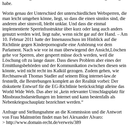
habe.
Worin genau der Unterschied der unterschiedlichen Websperren, die
man leicht umgehen könne, liegt, so dass die einen sinnlos sind, die
anderen aber sinnvoll, bleibt unklar. Und dass die einmal
implementierte Sperrinfrastruktur über kurz oder lang auch anders
genutzt werden wird, liegt nahe, wenn nicht gar auf der Hand. – Am
10. Februar 2011 hatte der Innenausschuss im Hinblick auf die
Richtlinie gegen Kinderpornografie eine Anhörung vor dem
Parlament. Nach wie vor ist man überwiegend der Ansicht,Löschen
gehe vor Sperren, aber gesperrt müsse doch werden, weil die
Löschung oft zu lange daure. Dass dieses Problem aber eines der
Ermittlungsbehörden und der Kommunikation zwischen diesen sein
könnte, wird nicht recht ins Kalkül gezogen. Zudem gehen, wie
Rechtsanwalt Thomas Stadler auf seinem Blog internet-law.de
feststellt, die Bestrebungen komplett an der Realität vorbei: Der
diskutierte Entwurf für die EG-Richtlinie berücksichtigt alleine das
World Wide Web. Das aber ist „kein relevanter Umschlagsplatz für
Missbrauchsdarstellungen im Internet und kann bestenfalls als
Nebenkriegsschauplatz bezeichnet werden.“
Anfrage und Stellungnahme an die Kommission und die Antwort
von Frau Malmström findet man bei Alexander Alvaro:
> http://www.domain-recht.de/verweis/389