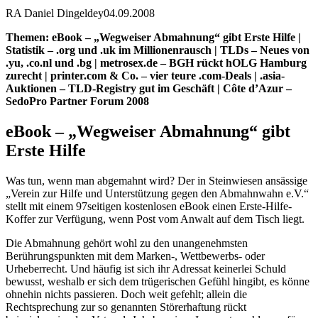
RA Daniel Dingeldey
04.09.2008
Themen: eBook – „Wegweiser Abmahnung“ gibt Erste Hilfe |
Statistik – .org und .uk im Millionenrausch | TLDs – Neues von
.yu, .co.nl und .bg | metrosex.de – BGH rückt hOLG Hamburg
zurecht | printer.com & Co. – vier teure .com-Deals | .asia-
Auktionen – TLD-Registry gut im Geschäft | Côte d’Azur –
SedoPro Partner Forum 2008
eBook – „Wegweiser Abmahnung“ gibt
Erste Hilfe
Was tun, wenn man abgemahnt wird? Der in Steinwiesen ansässige
„Verein zur Hilfe und Unterstützung gegen den Abmahnwahn e.V.“
stellt mit einem 97seitigen kostenlosen eBook einen Erste-Hilfe-
Koffer zur Verfügung, wenn Post vom Anwalt auf dem Tisch liegt.
Die Abmahnung gehört wohl zu den unangenehmsten
Berührungspunkten mit dem Marken-, Wettbewerbs- oder
Urheberrecht. Und häufig ist sich ihr Adressat keinerlei Schuld
bewusst, weshalb er sich dem trügerischen Gefühl hingibt, es könne
ohnehin nichts passieren. Doch weit gefehlt; allein die
Rechtsprechung zur so genannten Störerhaftung rückt