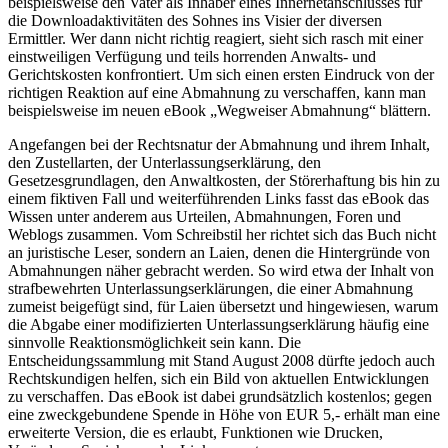
beispielsweise den Vater als Inhaber eines Innernetanschlusses für
die Downloadaktivitäten des Sohnes ins Visier der diversen
Ermittler. Wer dann nicht richtig reagiert, sieht sich rasch mit einer
einstweiligen Verfügung und teils horrenden Anwalts- und
Gerichtskosten konfrontiert. Um sich einen ersten Eindruck von der
richtigen Reaktion auf eine Abmahnung zu verschaffen, kann man
beispielsweise im neuen eBook „Wegweiser Abmahnung“ blättern.
Angefangen bei der Rechtsnatur der Abmahnung und ihrem Inhalt,
den Zustellarten, der Unterlassungserklärung, den
Gesetzesgrundlagen, den Anwaltkosten, der Störerhaftung bis hin zu
einem fiktiven Fall und weiterführenden Links fasst das eBook das
Wissen unter anderem aus Urteilen, Abmahnungen, Foren und
Weblogs zusammen. Vom Schreibstil her richtet sich das Buch nicht
an juristische Leser, sondern an Laien, denen die Hintergründe von
Abmahnungen näher gebracht werden. So wird etwa der Inhalt von
strafbewehrten Unterlassungserklärungen, die einer Abmahnung
zumeist beigefügt sind, für Laien übersetzt und hingewiesen, warum
die Abgabe einer modifizierten Unterlassungserklärung häufig eine
sinnvolle Reaktionsmöglichkeit sein kann. Die
Entscheidungssammlung mit Stand August 2008 dürfte jedoch auch
Rechtskundigen helfen, sich ein Bild von aktuellen Entwicklungen
zu verschaffen. Das eBook ist dabei grundsätzlich kostenlos; gegen
eine zweckgebundene Spende in Höhe von EUR 5,- erhält man eine
erweiterte Version, die es erlaubt, Funktionen wie Drucken,