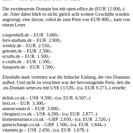
Die zweitteuerste Domain bot mit open-office.de (EUR 12.000,-)
.de. Aber dabei blieb es nicht; gleich acht weitere Geschäfte wurden
angezeigt, eine davon, cobol.de zum Preis von EUR 800,-, kam von
einem Leser.
couponheft.de – EUR 3.000,-
fern-studium.de – EUR 2.900,-
weekly.de – EUR 2.550,-
getestet.de – EUR 2.500,-
ecrafts.de – EUR 1.500,-
e-crafts.de – EUR 1.500,-
funsports.de – EUR 1.500,-
Ebenfalls stark vertreten war die britische Endung, die vier Domains
aufbot. Und nicht zu verachten war der hervorragende Preis, den die
.eu-Domain series.eu mit US$ 13.539,- (ca. EUR 9.273,-) erzielte:
delish.co.uk – US$ 9.500,- (ca. EUR 6.507,-)
herz.es – EUR 3.300,-
annonceauto.fr – EUR 3.000,-
cheaptaxi.co.uk – US$ 4.200,- (ca. EUR 2.877,-)
homesinsurance.co.uk – GBP 2.050,- (ca. EUR 2.520,-)
gamexchange.co.uk – GBP 1.500,- (ca. EUR 1.844,-)
vitamins.jp – US$ 2.450,- (ca. EUR 1.678,-)