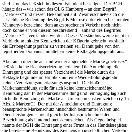
sind. Und das ließ sich in diesem Fall nicht bestätigen. Der BGH
hängte das – wie schon das OLG Hamburg – an dem Begriff
„Metrosex“ und dessen Bekanntheit auf. Zwar erschließe sich die
tatsächliche Bedeutung des Begriffs Metrosex, der einen bestimmten
Männertyp bezeichne, dem angesprochenen Verkehr noch nicht,
doch könne er von diesem beschreibend – anhand des Begriffes
„Metrosex“ – verstanden werden. Dieses Verständnis werde nicht in
Verbindung mit den Kennzeichen der Klägerin gebracht, weshalb
die Erstbegehungsgefahr zu verneinen sei. Damit gehe von den
registrierten Domains unmittelbar keine Erstbegehungsgefahr aus.
Aber auch über die an- und wieder abgemeldete Marke „metrosex“
ließ sich keine Rechtsverletzung herleiten: Die Anmeldung, die
Eintragung und der spätere Verzicht auf die Marke durch die
Beklagte begründe im Hinblick auf eine Wiederholungsgefahr
keinen Verletzungsunterlassungsanspruch. Die bloße
Markenanmeldung stelle für sich keine kennzeichenmäßige
Benutzung dar. In der Markenanmeldung und -eintragung lag auch
nicht die Benutzung der Marke als Unternehmenskennzeichen (§ 15
Abs. 2 MarkenG). Der mit der Anmeldung und Eintragung
beanspruchte Markenschutz hinsichtlich bestimmter Waren und
Dienstleistungen ist nicht gleich der Inanspruchnahme der
Bezeichnung als Unternehmenskennzeichen. Als Gegenbeispiel
nannte der BGH die Eintragung einer Firma in das Handelsregister,
die bereits eine Benutzung des Zeichens im geschäftlichen Verkehr