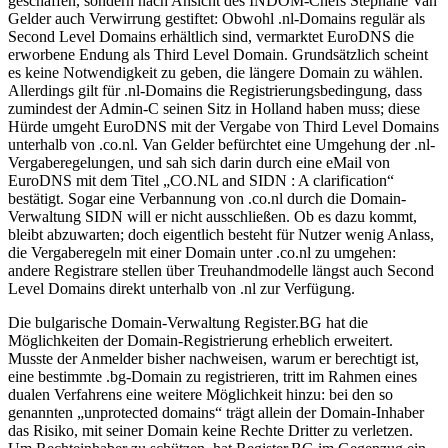
geschaffen, sondern nach Ansicht des INDOM-Chefs Stephane Van
Gelder auch Verwirrung gestiftet: Obwohl .nl-Domains regulär als
Second Level Domains erhältlich sind, vermarktet EuroDNS die
erworbene Endung als Third Level Domain. Grundsätzlich scheint
es keine Notwendigkeit zu geben, die längere Domain zu wählen.
Allerdings gilt für .nl-Domains die Registrierungsbedingung, dass
zumindest der Admin-C seinen Sitz in Holland haben muss; diese
Hürde umgeht EuroDNS mit der Vergabe von Third Level Domains
unterhalb von .co.nl. Van Gelder befürchtet eine Umgehung der .nl-
Vergaberegelungen, und sah sich darin durch eine eMail von
EuroDNS mit dem Titel „CO.NL and SIDN : A clarification“
bestätigt. Sogar eine Verbannung von .co.nl durch die Domain-
Verwaltung SIDN will er nicht ausschließen. Ob es dazu kommt,
bleibt abzuwarten; doch eigentlich besteht für Nutzer wenig Anlass,
die Vergaberegeln mit einer Domain unter .co.nl zu umgehen:
andere Registrare stellen über Treuhandmodelle längst auch Second
Level Domains direkt unterhalb von .nl zur Verfügung.
Die bulgarische Domain-Verwaltung Register.BG hat die
Möglichkeiten der Domain-Registrierung erheblich erweitert.
Musste der Anmelder bisher nachweisen, warum er berechtigt ist,
eine bestimmte .bg-Domain zu registrieren, tritt im Rahmen eines
dualen Verfahrens eine weitere Möglichkeit hinzu: bei den so
genannten „unprotected domains“ trägt allein der Domain-Inhaber
das Risiko, mit seiner Domain keine Rechte Dritter zu verletzen.