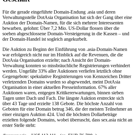
Für die gerade eingeführte Domain-Endung .asia und deren
Verwaltungsstelle DotAsia Organisation hat sich der Gang über eine
Auktion der Domain-Namen, für die sich mehrere Interessenten
bewarben, gelohnt: Über 7,2 Mio. US-Dollar flossen über die
soeben abgeschlossene Domain-Versteigerung in die Kassen – und
der Domain-Handel ist sogleich angekurbelt.
Die Auktion zu Beginn der Einführung von .asia-Domain-Namen
war erfolgreich nicht nur im Hinblick auf die Revenuen, die die
DotAsia Organisation erzielte; nach Ansicht der Domain-
Verwaltung konnten so missbräuchliche Registrierungen verhindert
werden. Ungefähr 33% aller Auktionen verliefen letztlich ohne
Gegengebote: spekulative Registrierungen von Kennzeichen Dritter
verletzenden Domains wurden so abgewendet, meint DotAsia
Organisation in einer aktuellen Presseinformation. 67% aller
Auktionen waren, entgegen Kritikererwartungen, binnen sieben
Tagen unter Dach und Fach. Die längste Auktion erstreckte sich
über 43 Tage und erzielte 138 Gebote. Die höchste Anzahl von
Geboten für eine Domain betrug 346, die der meisten Teilnehmer an
einer einzigen Auktion 424. Und die höchsten Dollarbeträge
erzielten folgende Domains, wobei überrascht, dass sex.asia nicht an
erster Stelle steht: