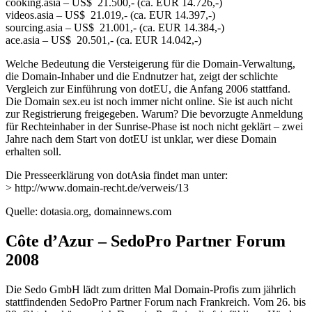
cooking.asia – US$ 21.500,- (ca. EUR 14.726,-)
videos.asia – US$ 21.019,- (ca. EUR 14.397,-)
sourcing.asia – US$ 21.001,- (ca. EUR 14.384,-)
ace.asia – US$ 20.501,- (ca. EUR 14.042,-)
Welche Bedeutung die Versteigerung für die Domain-Verwaltung,
die Domain-Inhaber und die Endnutzer hat, zeigt der schlichte
Vergleich zur Einführung von dotEU, die Anfang 2006 stattfand.
Die Domain sex.eu ist noch immer nicht online. Sie ist auch nicht
zur Registrierung freigegeben. Warum? Die bevorzugte Anmeldung
für Rechteinhaber in der Sunrise-Phase ist noch nicht geklärt – zwei
Jahre nach dem Start von dotEU ist unklar, wer diese Domain
erhalten soll.
Die Presseerklärung von dotAsia findet man unter:
> http://www.domain-recht.de/verweis/13
Quelle: dotasia.org, domainnews.com
Côte d’Azur – SedoPro Partner Forum
2008
Die Sedo GmbH lädt zum dritten Mal Domain-Profis zum jährlich
stattfindenden SedoPro Partner Forum nach Frankreich. Vom 26. bis