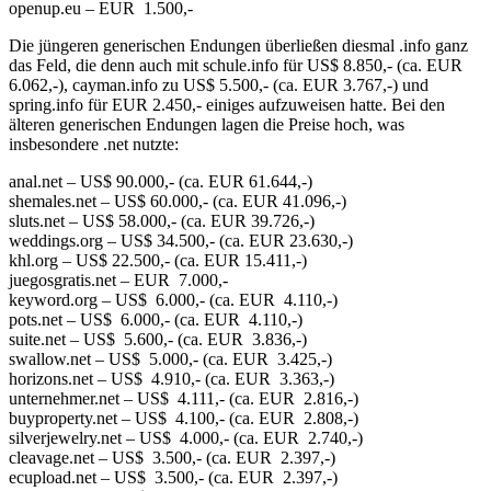
openup.eu – EUR 1.500,-
Die jüngeren generischen Endungen überließen diesmal .info ganz
das Feld, die denn auch mit schule.info für US$ 8.850,- (ca. EUR
6.062,-), cayman.info zu US$ 5.500,- (ca. EUR 3.767,-) und
spring.info für EUR 2.450,- einiges aufzuweisen hatte. Bei den
älteren generischen Endungen lagen die Preise hoch, was
insbesondere .net nutzte:
anal.net – US$ 90.000,- (ca. EUR 61.644,-)
shemales.net – US$ 60.000,- (ca. EUR 41.096,-)
sluts.net – US$ 58.000,- (ca. EUR 39.726,-)
weddings.org – US$ 34.500,- (ca. EUR 23.630,-)
khl.org – US$ 22.500,- (ca. EUR 15.411,-)
juegosgratis.net – EUR 7.000,-
keyword.org – US$ 6.000,- (ca. EUR 4.110,-)
pots.net – US$ 6.000,- (ca. EUR 4.110,-)
suite.net – US$ 5.600,- (ca. EUR 3.836,-)
swallow.net – US$ 5.000,- (ca. EUR 3.425,-)
horizons.net – US$ 4.910,- (ca. EUR 3.363,-)
unternehmer.net – US$ 4.111,- (ca. EUR 2.816,-)
buyproperty.net – US$ 4.100,- (ca. EUR 2.808,-)
silverjewelry.net – US$ 4.000,- (ca. EUR 2.740,-)
cleavage.net – US$ 3.500,- (ca. EUR 2.397,-)
ecupload.net – US$ 3.500,- (ca. EUR 2.397,-)