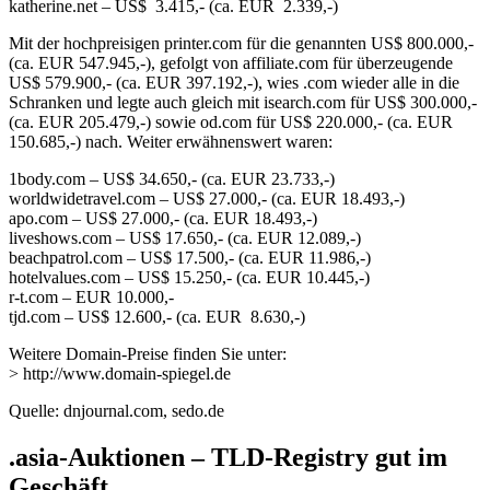
katherine.net – US$ 3.415,- (ca. EUR 2.339,-)
Mit der hochpreisigen printer.com für die genannten US$ 800.000,-
(ca. EUR 547.945,-), gefolgt von affiliate.com für überzeugende
US$ 579.900,- (ca. EUR 397.192,-), wies .com wieder alle in die
Schranken und legte auch gleich mit isearch.com für US$ 300.000,-
(ca. EUR 205.479,-) sowie od.com für US$ 220.000,- (ca. EUR
150.685,-) nach. Weiter erwähnenswert waren:
1body.com – US$ 34.650,- (ca. EUR 23.733,-)
worldwidetravel.com – US$ 27.000,- (ca. EUR 18.493,-)
apo.com – US$ 27.000,- (ca. EUR 18.493,-)
liveshows.com – US$ 17.650,- (ca. EUR 12.089,-)
beachpatrol.com – US$ 17.500,- (ca. EUR 11.986,-)
hotelvalues.com – US$ 15.250,- (ca. EUR 10.445,-)
r-t.com – EUR 10.000,-
tjd.com – US$ 12.600,- (ca. EUR 8.630,-)
Weitere Domain-Preise finden Sie unter:
> http://www.domain-spiegel.de
Quelle: dnjournal.com, sedo.de
.asia-Auktionen – TLD-Registry gut im
Geschäft