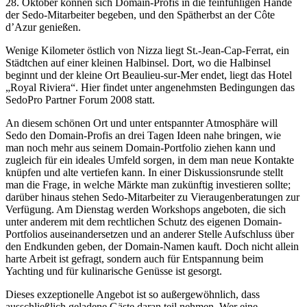
28. Oktober können sich Domain-Profis in die feinfühligen Hände
der Sedo-Mitarbeiter begeben, und den Spätherbst an der Côte
d’Azur genießen.
Wenige Kilometer östlich von Nizza liegt St.-Jean-Cap-Ferrat, ein
Städtchen auf einer kleinen Halbinsel. Dort, wo die Halbinsel
beginnt und der kleine Ort Beaulieu-sur-Mer endet, liegt das Hotel
„Royal Riviera“. Hier findet unter angenehmsten Bedingungen das
SedoPro Partner Forum 2008 statt.
An diesem schönen Ort und unter entspannter Atmosphäre will
Sedo den Domain-Profis an drei Tagen Ideen nahe bringen, wie
man noch mehr aus seinem Domain-Portfolio ziehen kann und
zugleich für ein ideales Umfeld sorgen, in dem man neue Kontakte
knüpfen und alte vertiefen kann. In einer Diskussionsrunde stellt
man die Frage, in welche Märkte man zukünftig investieren sollte;
darüber hinaus stehen Sedo-Mitarbeiter zu Vieraugenberatungen zur
Verfügung. Am Dienstag werden Workshops angeboten, die sich
unter anderem mit dem rechtlichen Schutz des eigenen Domain-
Portfolios auseinandersetzen und an anderer Stelle Aufschluss über
den Endkunden geben, der Domain-Namen kauft. Doch nicht allein
harte Arbeit ist gefragt, sondern auch für Entspannung beim
Yachting und für kulinarische Genüsse ist gesorgt.
Dieses exzeptionelle Angebot ist so außergewöhnlich, dass
ausschließlich geladene Gäste daran teil nehmen. Wer eine