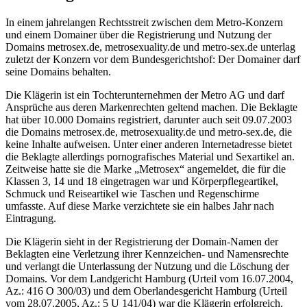
In einem jahrelangen Rechtsstreit zwischen dem Metro-Konzern
und einem Domainer über die Registrierung und Nutzung der
Domains metrosex.de, metrosexuality.de und metro-sex.de unterlag
zuletzt der Konzern vor dem Bundesgerichtshof: Der Domainer darf
seine Domains behalten.
Die Klägerin ist ein Tochterunternehmen der Metro AG und darf
Ansprüche aus deren Markenrechten geltend machen. Die Beklagte
hat über 10.000 Domains registriert, darunter auch seit 09.07.2003
die Domains metrosex.de, metrosexuality.de und metro-sex.de, die
keine Inhalte aufweisen. Unter einer anderen Internetadresse bietet
die Beklagte allerdings pornografisches Material und Sexartikel an.
Zeitweise hatte sie die Marke „Metrosex“ angemeldet, die für die
Klassen 3, 14 und 18 eingetragen war und Körperpflegeartikel,
Schmuck und Reiseartikel wie Taschen und Regenschirme
umfasste. Auf diese Marke verzichtete sie ein halbes Jahr nach
Eintragung.
Die Klägerin sieht in der Registrierung der Domain-Namen der
Beklagten eine Verletzung ihrer Kennzeichen- und Namensrechte
und verlangt die Unterlassung der Nutzung und die Löschung der
Domains. Vor dem Landgericht Hamburg (Urteil vom 16.07.2004,
Az.: 416 O 300/03) und dem Oberlandesgericht Hamburg (Urteil
vom 28.07.2005, Az.: 5 U 141/04) war die Klägerin erfolgreich.