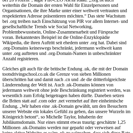
weiterhin die Domain der ersten Wahl für Einzelpersonen und
Organisationen, die ihre Marke unter einer weltweit vertrauten und
respektierten Adresse präsentieren möchten.“ Das stete Wachstum
bei .org treiben nach Einschätzung von PIR vor allem Internet- und
gesellschaftliche Trends wie Social Networking,
Problembewusstsein, Online-Zusammenarbeit und Fürsprache
voran. Bekanntestes Beispiel ist die Online-Enzyklopädie
Wikipedia, die ihren Auftritt seit ehedem unter .org hat. Dabei sind
.org-Domains keineswegs beschränkt, jedermann weltweit kann
unter .org auftreten und .org-Domain-Namen in unbeschränkter
Anzahl registrieren.
Gleiches gilt auch für die britische Endung .uk, die mit der Domain
tootsdrivingschool.co.uk die Grenze von sieben Millionen
überschritten hat und damit nach .cn und .de die dritterfolgreichste
Länderendung der Welt ist. Auch .uk-Domains können von
jedermann weltweit ohne jede Beschränkung registriert werden, was
wesentlich zum Erfolg beigetragen haben dürfte. Daneben setzen
die Briten statt auf .com oder .net vermehrt auf ihre einheimische
Endung. „Wir haben eine .uk-Domain gewählt, um den Besuchern
unserer Website ein lokales Gefühl zu geben, das unsere Wurzeln im
Königreich betont“, so Michelle Taylor, Inhaberin der
Jubiläumsdomain. Nur eines stimmt etwas traurig: geschätzte 1,25
Millionen .uk-Domains werden nur geparkt oder verweisen auf
keine aktive Website; es wäre .uk zu wünschen, dass sich diese Rate