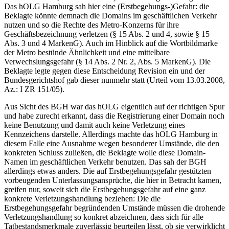
Das hOLG Hamburg sah hier eine (Erstbegehungs-)Gefahr: die
Beklagte könnte demnach die Domains im geschäftlichen Verkehr
nutzen und so die Rechte des Metro-Konzerns für ihre
Geschäftsbezeichnung verletzen (§ 15 Abs. 2 und 4, sowie § 15
Abs. 3 und 4 MarkenG). Auch im Hinblick auf die Wortbildmarke
der Metro bestünde Ähnlichkeit und eine mittelbare
Verwechslungsgefahr (§ 14 Abs. 2 Nr. 2, Abs. 5 MarkenG). Die
Beklagte legte gegen diese Entscheidung Revision ein und der
Bundesgerichtshof gab dieser nunmehr statt (Urteil vom 13.03.2008,
Az.: I ZR 151/05).
Aus Sicht des BGH war das hOLG eigentlich auf der richtigen Spur
und habe zurecht erkannt, dass die Registrierung einer Domain noch
keine Benutzung und damit auch keine Verletzung eines
Kennzeichens darstelle. Allerdings machte das hOLG Hamburg in
diesem Falle eine Ausnahme wegen besonderer Umstände, die den
konkreten Schluss zuließen, die Beklagte wolle diese Domain-
Namen im geschäftlichen Verkehr benutzen. Das sah der BGH
allerdings etwas anders. Die auf Erstbegehungsgefahr gestützten
vorbeugenden Unterlassungsansprüche, die hier in Betracht kamen,
greifen nur, soweit sich die Erstbegehungsgefahr auf eine ganz
konkrete Verletzungshandlung beziehen: Die die
Erstbegehungsgefahr begründenden Umstände müssen die drohende
Verletzungshandlung so konkret abzeichnen, dass sich für alle
Tatbestandsmerkmale zuverlässig beurteilen lässt, ob sie verwirklicht