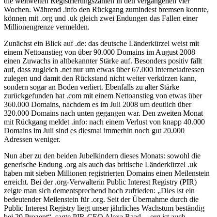
die weltweiten Registrierungszahlen in den vergangenen vier
Wochen. Während .info den Rückgang zumindest bremsen konnte,
können mit .org und .uk gleich zwei Endungen das Fallen einer
Millionengrenze vermelden.
Zunächst ein Blick auf .de: das deutsche Länderkürzel weist mit
einem Nettoanstieg von über 90.000 Domains im August 2008
einen Zuwachs in altbekannter Stärke auf. Besonders positiv fällt
auf, dass zugleich .net nur um etwas über 67.000 Internetadressen
zulegen und damit den Rückstand nicht weiter verkürzen kann,
sondern sogar an Boden verliert. Ebenfalls zu alter Stärke
zurückgefunden hat .com mit einem Nettoanstieg von etwas über
360.000 Domains, nachdem es im Juli 2008 um deutlich über
320.000 Domains nach unten gegangen war. Den zweiten Monat
mit Rückgang meldet .info: nach einem Verlust von knapp 40.000
Domains im Juli sind es diesmal immerhin noch gut 20.000
Adressen weniger.
Nun aber zu den beiden Jubelkindern dieses Monats: sowohl die
generische Endung .org als auch das britische Länderkürzel .uk
haben mit sieben Millionen registrierten Domains einen Meilenstein
erreicht. Bei der .org-Verwalterin Public Interest Registry (PIR)
zeigte man sich dementsprechend hoch zufrieden: „Dies ist ein
bedeutender Meilenstein für .org. Seit der Übernahme durch die
Public Interest Registry liegt unser jährliches Wachstum beständig
bei 20 Prozent“, sagte PIR-CEO Alexa Raad. „.org ist auch