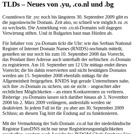
TLDs – Neues von .yu, .co.nl und .bg
Countdown für .yu: noch bis längstens 30. September 2009 gibt es
die jugoslawische Domain. Zeit also, so schnell wie möglich zu .rs
zu wechseln. Die Anmeldung von .co.nl-Domains soll dagegen
Verwirrung stiften. Und in Bulgarien baut man Hürden ab.
Für Inhaber von .yu-Domain tickt die Uhr: wie das Serbian National
Register of Internet Domain Names (RNIDS) nochmals mitteilt,
genießen sie nur noch bis zum 10. September 2008 das Vorrecht,
das Pendant ihrer Adresse auch unterhalb der serbischen .rs-Domain
zu registrieren. Am 10. September um 12 Uhr mittags endet dieses
Vorrecht; die bis dahin reservierten und nicht bestätigten Domains
werden am 15. September 2008 ebenfalls mittags für die
Allgemeinheit freigegeben. RNIDS legt gerade Unternehmen nahe,
sich ihre .rs-Domain zu sichern, um sie nicht – ungeachtet aller
rechtlichen Möglichkeiten – an einen Konkurrenten zu verlieren.
Bisherige .yu-Domains lassen sich darüber hinaus ab 3. November
2008 bis 2. März 2009 verlängern, andernfalls werden sie
deaktiviert. In jedem Fall ist für .yu aber am 30. September 2009
Schluss; an diesem Tag hört die Endung auf zu funktionieren.
Mit der Vermarktung der Sub-Domain .co.nl hat der niederländische
Registrar EuroDNS nicht nur neue Registrierungsmöglichkeiten