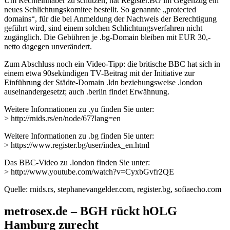
Um Rechteinhaber zu schützen, hat Register.BG im Gegenzug ein
neues Schlichtungskomitee bestellt. So genannte „protected
domains“, für die bei Anmeldung der Nachweis der Berechtigung
geführt wird, sind einem solchen Schlichtungsverfahren nicht
zugänglich. Die Gebühren je .bg-Domain bleiben mit EUR 30,-
netto dagegen unverändert.
Zum Abschluss noch ein Video-Tipp: die britische BBC hat sich in
einem etwa 90sekündigen TV-Beitrag mit der Initiative zur
Einführung der Städte-Domain .ldn beziehungsweise .london
auseinandergesetzt; auch .berlin findet Erwähnung.
Weitere Informationen zu .yu finden Sie unter:
> http://rnids.rs/en/node/67?lang=en
Weitere Informationen zu .bg finden Sie unter:
> https://www.register.bg/user/index_en.html
Das BBC-Video zu .london finden Sie unter:
> http://www.youtube.com/watch?v=CyxbGvfr2QE
Quelle: rnids.rs, stephanevangelder.com, register.bg, sofiaecho.com
metrosex.de – BGH rückt hOLG
Hamburg zurecht